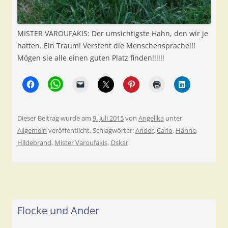
MISTER VAROUFAKIS: Der umsichtigste Hahn, den wir je
hatten. Ein Traum! Versteht die Menschensprache!!!
Mögen sie alle einen guten Platz finden!!!!!!
Dieser Beitrag wurde am
9. Juli 2015
von
Angelika
unter
Allgemein
veröffentlicht. Schlagwörter:
Ander
,
Carlo
,
Hähne
,
Hildebrand
,
Mister Varoufakis
,
Oskar
.
Flocke und Ander