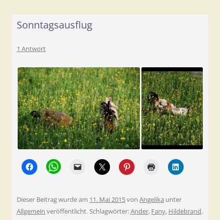
Sonntagsausflug
1 Antwort
Dieser Beitrag wurde am
11. Mai 2015
von
Angelika
unter
Allgemein
veröffentlicht. Schlagwörter:
Ander
,
Fany
,
Hildebrand
.