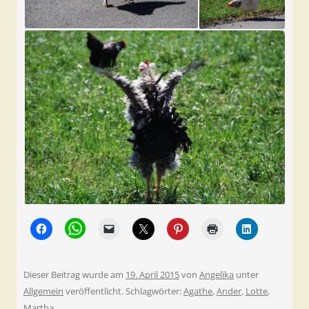
Dieser Beitrag wurde am
19. April 2015
von
Angelika
unter
Allgemein
veröffentlicht. Schlagwörter:
Agathe
,
Ander
,
Lotte
,
Martha
.