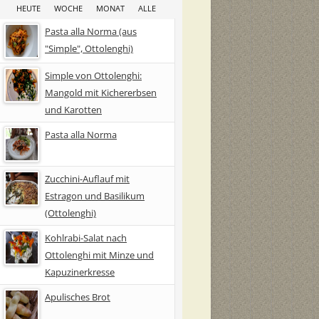
HEUTE
WOCHE
MONAT
ALLE
Pasta alla Norma (aus
"Simple", Ottolenghi)
Simple von Ottolenghi:
Mangold mit Kichererbsen
und Karotten
Pasta alla Norma
Zucchini-Auflauf mit
Estragon und Basilikum
(Ottolenghi)
Kohlrabi-Salat nach
Ottolenghi mit Minze und
Kapuzinerkresse
Apulisches Brot