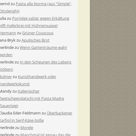
bernd
zu
Pasta alla Norma (aus “Simple”,
Ottolenghi)
Julia
zu
Porridge salzig: gegen Erkältung
hilft Haferbrei mit Hühnersuppe!
Hermann
zu
Grüner Couscous
Jana Bryk
zu
Apulisches Brot
herlinde
zu
Wenn Gartenträume wahr
werden
herlinde
zu
In den Scheunen des Lebens
stöbern
Bulmer
zu
Kunsthandwerk oder
Handwerkskunst
Mandy
zu
Italienischer
Zwetschgendatschi mit Pasta Madre
(Sauerteig)
Claudia Eder-Feldmann
zu
Überbackener
Karfiol in Senf-Käse-Soße
Herlinde
zu
Morele
Herlinde
zu
Manchmal ist genau das die