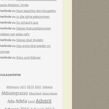
beste Medizin: Smile
Herlinde
zu
Man beachte den Eiszapfen
Herlinde
zu
In die Jahre gekommen
Herlinde
zu
So schaut’s aus
Herlinde
zu
Dieses Naturphänomen
erleben wir jedes Jahr
Herlinde
zu
Dieses Mal: Rodeln
Herlinde
zu
Das erste Mal wieder im
Schnee
Herlinde
zu
Rotz und Wåsser
SCHLAGWÖRTER
2019
2021
#Känguru
2017
Abbazia
Abbiategrasso
Abschied
Absurdistan
Advent
Adela
Ada
Adolf
Advent 2016