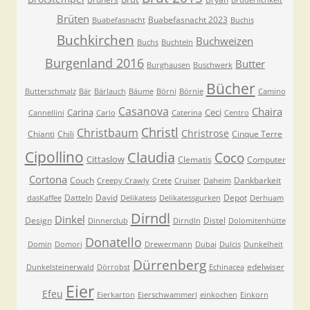
Brüderlichkeit
Brüten
Buabefasnacht 2023
Buabefasnacht
Buchis
Buchkirchen
Buchweizen
Buchs
Buchteln
Burgenland 2016
Butter
Burghausen
Buschwerk
Bücher
Butterschmalz
Bär
Bärlauch
Bäume
Börni
Börnie
Camino
Casanova
Chaira
Carina
Ceci
Cannellini
Carlo
Caterina
Centro
Christl
Christbaum
Christrose
Chianti
Chili
Cinque Terre
Cipollino
Claudia
Coco
Cittaslow
Clematis
Computer
Cortona
Couch
Dankbarkeit
Creepy Crawly
Crete
Cruiser
Daheim
Datteln
David
Depot
dasKaffee
Delikatess
Delikatessgurken
Derhuam
Dirndl
Dinkel
Design
Distel
Dinnerclub
Dirndln
Dolomitenhütte
Donatello
Domin
Domori
Drewermann
Dubai
Dulcis
Dunkelheit
Dürrenberg
edelwiser
Dunkelsteinerwald
Dörrobst
Echinacea
Eier
Efeu
Eierkarton
Eierschwammerl
einkochen
Einkorn