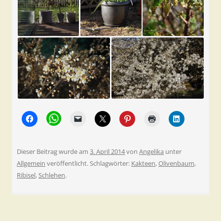
Dieser Beitrag wurde am
3. April 2014
von
Angelika
unter
Allgemein
veröffentlicht. Schlagwörter:
Kakteen
,
Olivenbaum
,
Ribisel
,
Schlehen
.