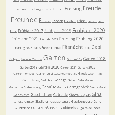
Francesco
Franziskus
Frauenoase
Freude
Freising
Freiheit
Frauensee
Freiburger Hütte
Freunde
Frida
Friedl
Frieden
Friedhof
Frosch
Frost
Frühjahr 2020
Frühjahr 2019
Frühjahr 2017
Frust
Frühling
Frühling 2020
Frühjahr 2021
Frühjahr 2023
Fåsnåcht
Gabi
Funke
Frühling 2022
Fuchs
Fußball
Fülle
Garten
Garten 2018
Garam Masala
Galgant
Garten2017
Garten 2020
Garten2018
Garten 2022
Garten 2021
Gaudetesonntag
Garten Kompost
Garten Luigi
Gastfreundschaft
Gehege
Geburtstag
Gedichte
Gehen
Geist
Gelee
Gemüse
Germgebäck
Gemeinde Breitenwang
Genua
Gerste
Gerti
Gina
Geschichten
Gewürze
Getreide
Geschichte
Gin
Gladiolen
Glaubensgespräche
Gingko
Ginkgo
Glasfachschule
Goldmelisse
Glücksklee
golfo dei poeti
GOLDENE NÄHNADEL