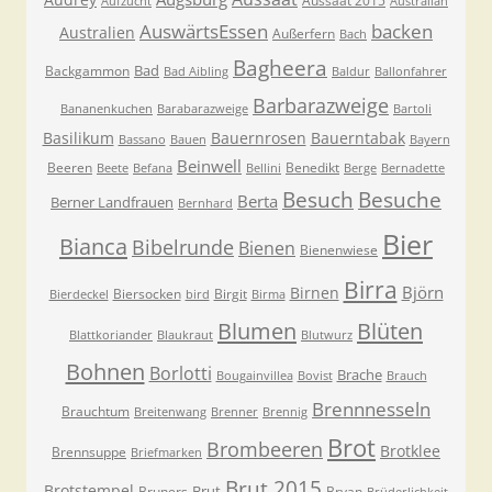
Aussaat 2015
Aufzucht
Australian
AuswärtsEssen
backen
Australien
Außerfern
Bach
Bagheera
Bad
Backgammon
Bad Aibling
Baldur
Ballonfahrer
Barbarazweige
Bananenkuchen
Barabarazweige
Bartoli
Basilikum
Bauernrosen
Bauerntabak
Bassano
Bauen
Bayern
Beinwell
Beeren
Benedikt
Beete
Befana
Bellini
Berge
Bernadette
Besuche
Besuch
Berta
Berner Landfrauen
Bernhard
Bier
Bianca
Bibelrunde
Bienen
Bienenwiese
Birra
Björn
Birnen
Biersocken
Birgit
Bierdeckel
bird
Birma
Blumen
Blüten
Blattkoriander
Blaukraut
Blutwurz
Bohnen
Borlotti
Brache
Bougainvillea
Bovist
Brauch
Brennnesseln
Brauchtum
Breitenwang
Brenner
Brennig
Brot
Brombeeren
Brotklee
Brennsuppe
Briefmarken
Brut 2015
Brotstempel
Brut
Bruners
Bryan