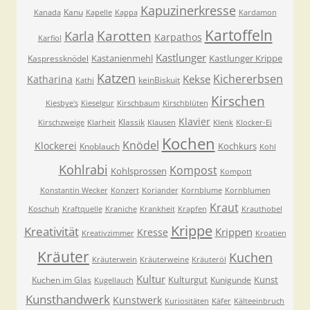
Kapuzinerkresse
Kanu
Kanada
Kapelle
Kappa
Kardamon
Kartoffeln
Karla
Karotten
Karpathos
Karfiol
Kastlunger
Kastanienmehl
Kastlunger Krippe
Kaspressknödel
Katzen
Kichererbsen
Kekse
Katharina
keinBiskuit
Kathi
Kirschen
Kiesbye's
Kieselgur
Kirschbaum
Kirschblüten
Klavier
Klassik
Kirschzweige
Klarheit
Klausen
Klenk
Klocker-Ei
Kochen
Knödel
Klockerei
Kochkurs
Knoblauch
Kohl
Kohlrabi
Kompost
Kohlsprossen
Kompott
Konstantin Wecker
Konzert
Koriander
Kornblume
Kornblumen
Kraut
Koschuh
Kraftquelle
Kraniche
Krankheit
Krapfen
Krauthobel
Krippe
Kreativität
Krippen
Kresse
Kreativzimmer
Kroatien
Kräuter
Kuchen
Kräuterwein
Kräuterweine
Kräuteröl
Kultur
Kulturgut
Kunst
Kuchen im Glas
Kunigunde
Kugellauch
Kunsthandwerk
Kunstwerk
Kuriositäten
Käfer
Kälteeinbruch