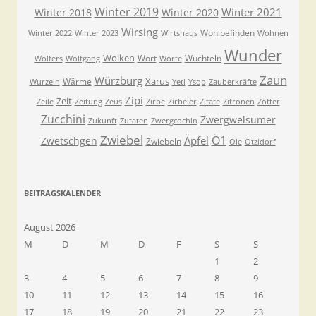
Winter 2019
Winter 2021
Winter 2018
Winter 2020
Wirsing
Wohlbefinden
Winter 2022
Winter 2023
Wirtshaus
Wohnen
Wunder
Wolken
Wort
Wuchteln
Wolfers
Wolfgang
Worte
Zaun
Würzburg
Xarus
Wärme
Wurzeln
Yeti
Ysop
Zauberkräfte
Zipi
Zeit
Zeile
Zeitung
Zeus
Zirbe
Zirbeler
Zitate
Zitronen
Zotter
Zucchini
Zwergwelsumer
Zukunft
Zutaten
Zwergcochin
Zwiebel
Ö1
Äpfel
Zwetschgen
Zwiebeln
Öle
Ötzidorf
BEITRAGSKALENDER
August 2026
M
D
M
D
F
S
S
1
2
3
4
5
6
7
8
9
10
11
12
13
14
15
16
17
18
19
20
21
22
23