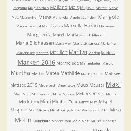
Mailand
Mais
Majoran
Magnum
Maiglöckchen
Malfatti
Malve
Mangold
Mama
Manarola
Malz
Malznerhof
Mandelbäumchen
Marcella Hazan
Manufaktum
Manner
Manuel
Maremma
Margherita
Margit
Maria
Maria Bildhauer
Maria Bildhausen
Maria Lichtmess
Maria Heel
Marianne
Marilyn
Marillen
Marken
Marion
Marienplatz
Marietta
Marken 2016
Marmelade
Marmeladen
Marolo
Martha
Matea
Mathilde
Martin
Mattsee
Mattea
Matteo
Maxi
Maus
Mattsee 2015
Mauser
Mauerbach
Mauerkatze
Melanzani
Mazi
Meer
Mehlwürmer
Meise
Melanie
Melk
Melone
Mimi
Merlot
Mispel
MindereTour
Minze
Mira
Mia
Mispeln
Mizzi
Mist
Misteln
Mister Varoufakis
Mistelzweige
Mitch
Mohn
Mond
Mohnblüte
Mohnblüten
Mole West
Mondsee
Morele