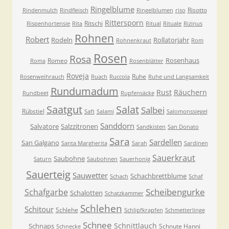
Ringelblume
Risotto
Rindenmulch
Rindfleisch
Ringelblumen
riso
Rittersporn
Ritschi
Rispenhortensie
Rita
Ritual
Rituale
Rizinus
Rohnen
Robert
Rodeln
Rollatorjahr
Rohnenkraut
Rom
Rosen
Rosa
Rosenhaus
Romeo
Roma
Rosenblätter
Roveja
Ruhe
Rosenweihrauch
Ruach
Ruccola
Ruhe und Langsamkeit
Rundumadum
Rust
Räuchern
Rundbeet
Rupfensäcke
Saatgut
Salat
Salbei
Rübstiel
Saft
Salami
Salomonssiegel
Sanddorn
Salvatore
Salzzitronen
Sandkisten
San Donato
Sara
Sardellen
San Galgano
Santa Margherita
Sarah
Sardinen
Sauerkraut
Saubohne
Saturn
Saubohnen
Sauerhonig
Sauerteig
Sauwetter
Schachbrettblume
Schach
Schaf
Scheibengurke
Schafgarbe
Schalotten
Schatzkammer
Schlehen
Schitour
Schlehe
Schlipfkrapfen
Schmetterlinge
Schnee
Schnittlauch
Schnaps
Schnute Hanni
Schnecke