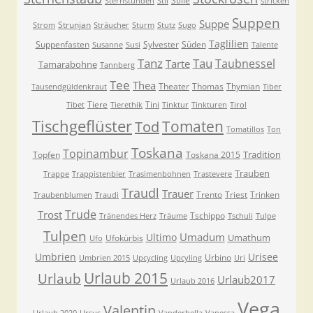
Stille
Sternstunden
Stil
stricken
Suppen
Suppe
Strunjan
Strom
Sträucher
Sturm
Stutz
Sugo
Taglilien
Suppenfasten
Sylvester
Süden
Susanne
Susi
Talente
Tanz
Tau
Taubnessel
Tarte
Tamarabohne
Tannberg
Tee
Thea
Theater
Thomas
Thymian
Tausendgüldenkraut
Tiber
Tiere
Tini
Tibet
Tierethik
Tinktur
Tinkturen
Tirol
Tischgeflüster
Tomaten
Tod
Tomatillos
Ton
Toskana
Topinambur
Tradition
Topfen
Toskana 2015
Trauben
Trappe
Trappistenbier
Trasimenbohnen
Trastevere
Traudl
Trauer
Trento
Triest
Trinken
Traubenblumen
Traudi
Trude
Trost
Tschippo
Tränendes Herz
Träume
Tschuli
Tulpe
Tulpen
Umadum
Ultimo
Umathum
Ufokürbis
Ufo
Umbrien
Urisee
Urbino
Umbrien 2015
Upcycling
Upcyling
Uri
Urlaub 2015
Urlaub
Urlaub2017
Urlaub 2016
Vega
Valentin