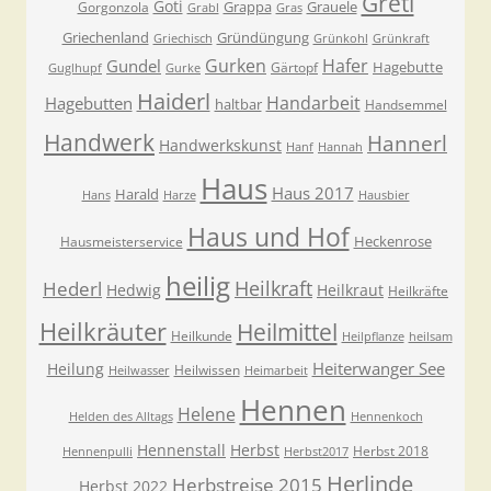
Gretl
Goti
Grappa
Grauele
Gorgonzola
Grabl
Gras
Griechenland
Gründüngung
Griechisch
Grünkohl
Grünkraft
Gurken
Hafer
Gundel
Hagebutte
Gärtopf
Guglhupf
Gurke
Haiderl
Handarbeit
Hagebutten
haltbar
Handsemmel
Handwerk
Hannerl
Handwerkskunst
Hanf
Hannah
Haus
Haus 2017
Harald
Hans
Harze
Hausbier
Haus und Hof
Heckenrose
Hausmeisterservice
heilig
Heilkraft
Hederl
Hedwig
Heilkraut
Heilkräfte
Heilkräuter
Heilmittel
Heilkunde
Heilpflanze
heilsam
Heiterwanger See
Heilung
Heilwissen
Heilwasser
Heimarbeit
Hennen
Helene
Helden des Alltags
Hennenkoch
Hennenstall
Herbst
Herbst 2018
Hennenpulli
Herbst2017
Herlinde
Herbstreise 2015
Herbst 2022