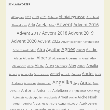
SCHLAGWÖRTER
Abbiategrasso
2019
2021
Abschied
#Känguru
2017
Abbazia
Advent
Adela
Advent 2016
Ada
Absurdistan
Adolf
Advent 2018
Advent 2019
Advent 2017
Advent 2020
Advent 2022
Adventkalender
Adventkranz
Agnes
Afra
Agathe
Aladin
Akelei
Adventskalender
Alberta
Albanien
Alex
Alaun
Aldermann
Alderman
Alessi
Alma
Altea
Alter
Amalia
Alexandro
Althof
Alina
Altenburg
Ander
Amsel
Ammersee
Amarilys
Amaryllis
Amseln
Ananas
Andi
Angelika
Anna
Andreas
Anemone
Anemonen
Anja
Anni
Antonia
Apfelbeeren
Antonius
Ansatz
Apfelbrot
Apfelessig
Arche Noah
Arbeit
Apfelsaft
Apple
Apulien
Araukanie
Arche
Aspik
Artischocke
Ardern
Arnika
Asche
Aschermittwoch
Astern
Aussaat
Augsburg
Audrey