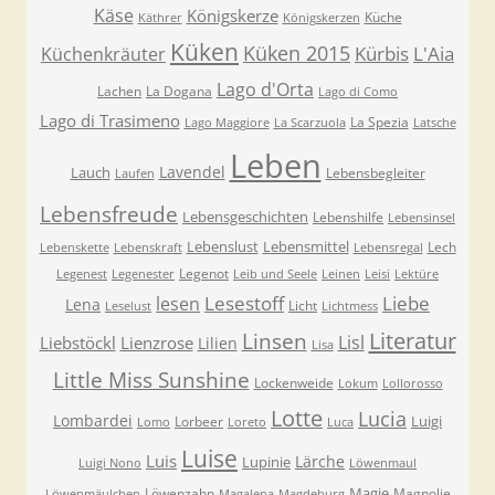
Käse
Königskerze
Küche
Käthrer
Königskerzen
Küken
Küken 2015
Kürbis
L'Aia
Küchenkräuter
Lago d'Orta
Lachen
La Dogana
Lago di Como
Lago di Trasimeno
La Spezia
Lago Maggiore
La Scarzuola
Latsche
Leben
Lavendel
Lauch
Lebensbegleiter
Laufen
Lebensfreude
Lebensgeschichten
Lebenshilfe
Lebensinsel
Lebenslust
Lebensmittel
Lech
Lebenskette
Lebenskraft
Lebensregal
Legenot
Legenest
Legenester
Leib und Seele
Leinen
Leisi
Lektüre
Lesestoff
Liebe
lesen
Lena
Licht
Leselust
Lichtmess
Literatur
Linsen
Lisl
Liebstöckl
Lienzrose
Lilien
Lisa
Little Miss Sunshine
Lockenweide
Lokum
Lollorosso
Lotte
Lucia
Lombardei
Luigi
Lorbeer
Lomo
Loreto
Luca
Luise
Luis
Lärche
Lupinie
Luigi Nono
Löwenmaul
Magie
Löwenzahn
Magnolie
Löwenmäulchen
Magalena
Magdeburg