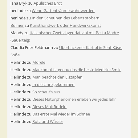
Jana Bryk
zu
Apulisches Brot
herlinde
zu
Wenn Gartenträume wahr werden
herlinde
zu
In den Scheunen des Lebens stöbern
Bulmer
zu
Kunsthandwerk oder Handwerkskunst
Mandy
zu
Italienischer Zwetschgendatschi mit Pasta Madre
(Sauerteig)
Claudia Eder-Feldmann
zu
Überbackener Karfiol in Senf-Käse-
Soße
Herlinde
zu
Morele
Herlinde
zu
Manchmal ist genau das die beste Medizin: Smile
Herlinde
zu
Man beachte den Eiszapfen
Herlinde
zu
In die Jahre gekommen
Herlinde
zu
So schaut’s aus
Herlinde
zu
Dieses Naturphänomen erleben wir jedes Jahr
Herlinde
zu
Dieses Mal: Rodeln
Herlinde
zu
Das erste Mal wieder im Schnee
Herlinde
zu
Rotz und Wåsser