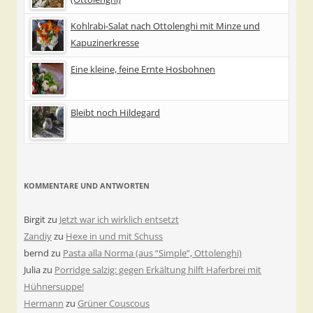
Kohlrabi-Salat nach Ottolenghi mit Minze und
Kapuzinerkresse
Eine kleine, feine Ernte Hosbohnen
Bleibt noch Hildegard
KOMMENTARE UND ANTWORTEN
Birgit
zu
Jetzt war ich wirklich entsetzt
Zandiy
zu
Hexe in und mit Schuss
bernd
zu
Pasta alla Norma (aus “Simple”, Ottolenghi)
Julia
zu
Porridge salzig: gegen Erkältung hilft Haferbrei mit
Hühnersuppe!
Hermann
zu
Grüner Couscous