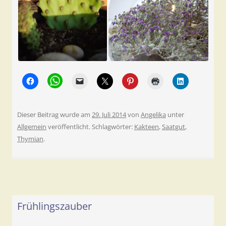
Dieser Beitrag wurde am
29. Juli 2014
von
Angelika
unter
Allgemein
veröffentlicht. Schlagwörter:
Kakteen
,
Saatgut
,
Thymian
.
Frühlingszauber