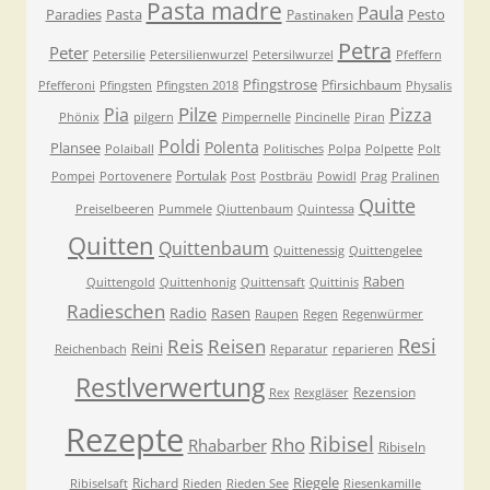
Pasta madre
Paula
Paradies
Pasta
Pesto
Pastinaken
Petra
Peter
Petersilie
Petersilienwurzel
Petersilwurzel
Pfeffern
Pfingstrose
Pfirsichbaum
Pfefferoni
Pfingsten
Pfingsten 2018
Physalis
Pilze
Pia
Pizza
Phönix
pilgern
Pimpernelle
Pincinelle
Piran
Poldi
Polenta
Plansee
Polaiball
Politisches
Polpa
Polpette
Polt
Portulak
Pompei
Portovenere
Post
Postbräu
Powidl
Prag
Pralinen
Quitte
Preiselbeeren
Pummele
Qiuttenbaum
Quintessa
Quitten
Quittenbaum
Quittenessig
Quittengelee
Raben
Quittengold
Quittenhonig
Quittensaft
Quittinis
Radieschen
Radio
Rasen
Raupen
Regen
Regenwürmer
Resi
Reis
Reisen
Reini
Reichenbach
Reparatur
reparieren
Restlverwertung
Rezension
Rex
Rexgläser
Rezepte
Ribisel
Rho
Rhabarber
Ribiseln
Riegele
Richard
Ribiselsaft
Rieden
Rieden See
Riesenkamille