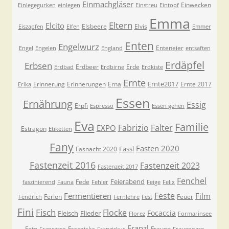
Einmachgläser
Einwecken
Einlegegurken
einlegen
Einstreu
Eintopf
Emma
Eltern
Elcito
Elsbeere
Elvis
Eiszapfen
Elfen
Emmer
Enten
Engelwurz
Enteneier
Engel
Engelen
England
entsaften
Erdäpfel
Erbsen
Erdbeer
Erde
Erdbad
Erdbirne
Erdkiste
Ernte
Ernte2017
Erinnerung
Erinnerungen
Erna
Ernte 2017
Erika
Essen
Ernährung
Essig
Erpfi
Espresso
Essen gehen
Eva
Familie
Fabrizio
Falter
EXPO
Estragon
Etiketten
Fany
Fasten 2020
Fassl
Fasnacht 2020
Fastenzeit 2016
Fastenzeit 2023
Fastenzeit 2017
Fenchel
Feierabend
Fede
faszinierend
Fauna
Fehler
Feige
Felix
Feste
Fermentieren
Film
Ferien
Feuer
Fendrich
Fernlehre
Fest
Fini
Fisch
Flocke
Focaccia
Fleisch
Flieder
Florez
Formarinsee
Franzl
Foto
Franziska
Frauen