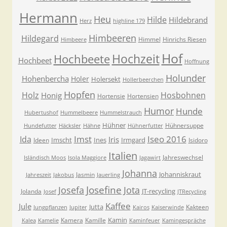
Hermann
Heu
Hilde
Hildebrand
Herz
highline 179
Himbeeren
Hildegard
Himmel
Hinrichs Riesen
Himbeere
Hof
Hochzeit
Hochbeete
Hochbeet
Hoffnung
Holunder
Hohenbercha
Holer
Holersekt
Hollerbeerchen
Hopfen
Holz
Hosbohnen
Honig
Hortensie
Hortensien
Humor
Hunde
Hubertushof
Hummelbeere
Hummelstrauch
Hühner
Hühnersuppe
Hundefutter
Häcksler
Hähne
Hühnerfutter
Imst
Iseo 2016
Ida
Iris
Imscht
Ines
Irmgard
Ideen
Isidoro
Italien
Jahreswechsel
Isländisch Moos
Isola Maggiore
Jagawirt
Johanna
Johanniskraut
Jasmin
Jahreszeit
Jakobus
Jauerling
Josefa
Josefine
Jota
JT-recycling
Jolanda
Josef
JTRecycling
Kaffee
Jule
Jutta
Kakteen
Jungpflanzen
Jupiter
Kairos
Kaiserwinde
Kamin
Kamera
Kamille
Kalea
Kamelie
Kaminfeuer
Kamingespräche