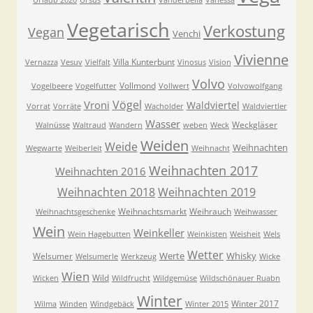
Urlaub 2020
Ursus
Vanderbella
Vanessa
Vegetarisch
Verkostung
Vegan
Venchi
Vivienne
Villa Kunterbunt
Vernazza
Vesuv
Vielfalt
Vinosus
Vision
Volvo
Vollmond
Vogelbeere
Vogelfutter
Vollwert
Volvowolfgang
Vögel
Vroni
Waldviertel
Vorrat
Vorräte
Wacholder
Waldviertler
Wasser
Weckgläser
Walnüsse
Waltraud
Wandern
weben
Weck
Weiden
Weide
Weihnachten
Wegwarte
Weiberleit
Weihnacht
Weihnachten 2017
Weihnachten 2016
Weihnachten 2018
Weihnachten 2019
Weihnachtsmarkt
Weihrauch
Weihnachtsgeschenke
Weihwasser
Wein
Weinkeller
Wein Hagebutten
Weinkisten
Weisheit
Wels
Wetter
Werte
Whisky
Welsumer
Welsumerle
Werkzeug
Wicke
Wien
Wild
Wicken
Wildfrucht
Wildgemüse
Wildschönauer Ruabn
Winter
Winter 2017
Wilma
Winden
Windgebäck
Winter 2015