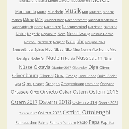
Monika und Maria
Monte Oliveto
Moosbeeren
Musik
Morimondo
Muscheln
Motto
Mut
Muttern
Mädele
Mäuse
Mühl
mähen
Münnerstadt
Nachbarschaft
Nachbarschaftshilfe
Nahrungsmittel
Nachhaltigkeit
Nacht
Nachtkerze
Narzissen
Natascha
Nesselwang
Natur
Negerle
Nera
Nepalhilfe
Nessun Dorma
Neujahr
Nestbau
Netzwerk
Neugier
Neujahr 2021
Nico
Niklas
Niko
Neuseeländer Spinat
Nina
Nonne Vito
Nonno Vito
Nudeln
Nussbaum
Nostalgie
Nothelfer
Nursia
Nähen
Oktavia
Nüsse
Olga
Oliven
Oleander
Oktober2017
Olivenbaum
Oma
Olivenöl
Omega
Onkel Ander
Onkel Anda
Oper
Orangen
Orangenbaum
Oregano
Opa
Orange
Orchidee
Orvieto
Ostern 2016
Ortasee
Oskar
Ostern
Orte
Ostern 2018
Ostern 2017
Ostern 2019
Ostern 2021
Ottolenghi
Osttirol
Ostern 2023
Ostern 2022
Papa
Paolo
Paprika
Palmbuschen
Palme
Palmen
Pandoro