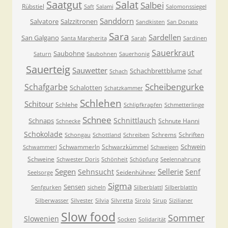
Saatgut
Salat
Salbei
Rübstiel
Saft
Salami
Salomonssiegel
Sanddorn
Salvatore
Salzzitronen
Sandkisten
San Donato
Sara
Sardellen
San Galgano
Santa Margherita
Sarah
Sardinen
Sauerkraut
Saubohne
Saturn
Saubohnen
Sauerhonig
Sauerteig
Sauwetter
Schachbrettblume
Schach
Schaf
Scheibengurke
Schafgarbe
Schalotten
Schatzkammer
Schlehen
Schitour
Schlehe
Schlipfkrapfen
Schmetterlinge
Schnee
Schnittlauch
Schnaps
Schnute Hanni
Schnecke
Schokolade
Schrems
Schriften
Schongau
Schottland
Schreiben
Schwein
Schwammerln
Schwarzkümmel
Schwammerl
Schweigen
Schweine
Schwester Doris
Schönheit
Schöpfung
Seelennahrung
Segen
Sellerie
Sehnsucht
Senf
Seidenhühner
Seelsorge
Sigma
Sensen
Senfgurken
sicheln
Silberblattl
Silberblattln
Silberwasser
Silvester
Silvia
Silvretta
Sirolo
Sirup
Sizilianer
Slow food
Sommer
Slowenien
Socken
Solidarität