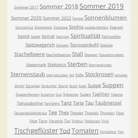
Sommer 2019
Sommer 2018
Sommer 2017
Sonnenblumen
Sommer 2020
Sommer 2022
Sonne
Sophia
Sonnentor
Sonntag
Spargel
Sonnenhut
soziale Medien
Spiritualität
Speck
Spinat
Spirituelles
Spiele
Spinnen
Spitzwegerich
Sprossenkohl
Spätzle
Splügen
Stall
Stachelbeere
Stachelbeeren
Stanger
Staudenroggen
Sterben
Stekovics
Steiermark
Sternenkinder
Sternenstaub
Stockrosen
Stille
Sternstunden
Stil
stricken
Suppen
Suppe
Strunjan
Strom
Sträucher
Sturm
Stutz
Sugo
Taglilien
Suppenfasten
Sylvester
Süden
Susanne
Susi
Talente
Tanz
Tau
Taubnessel
Tarte
Tamarabohne
Tannberg
Tee
Thea
Theater
Thomas
Thymian
Tausendgüldenkraut
Tiber
Tiere
Tini
Tibet
Tierethik
Tinktur
Tinkturen
Tirol
Tischgeflüster
Tomaten
Tod
Tomatillos
Ton