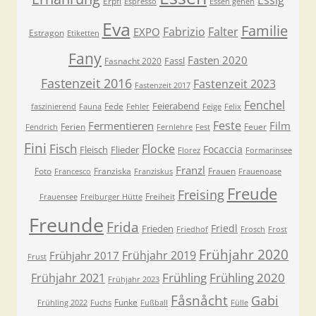
Essig
Erpfi
Espresso
Essen gehen
Eva
Familie
Fabrizio
Falter
EXPO
Estragon
Etiketten
Fany
Fasten 2020
Fassl
Fasnacht 2020
Fastenzeit 2016
Fastenzeit 2023
Fastenzeit 2017
Fenchel
Feierabend
Fede
faszinierend
Fauna
Fehler
Feige
Felix
Feste
Fermentieren
Film
Ferien
Feuer
Fendrich
Fernlehre
Fest
Fini
Fisch
Flocke
Focaccia
Fleisch
Flieder
Florez
Formarinsee
Franzl
Foto
Franziska
Frauen
Francesco
Franziskus
Frauenoase
Freude
Freising
Freiheit
Frauensee
Freiburger Hütte
Freunde
Frida
Friedl
Frieden
Friedhof
Frosch
Frost
Frühjahr 2020
Frühjahr 2019
Frühjahr 2017
Frust
Frühling
Frühling 2020
Frühjahr 2021
Frühjahr 2023
Fåsnåcht
Gabi
Funke
Frühling 2022
Fuchs
Fußball
Fülle