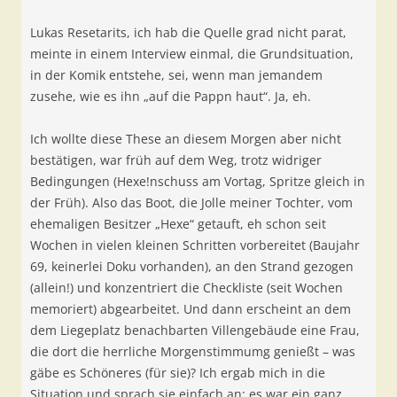
Lukas Resetarits, ich hab die Quelle grad nicht parat,
meinte in einem Interview einmal, die Grundsituation,
in der Komik entstehe, sei, wenn man jemandem
zusehe, wie es ihn „auf die Pappn haut“. Ja, eh.
Ich wollte diese These an diesem Morgen aber nicht
bestätigen
, war früh auf dem Weg, trotz widriger
Bedingungen (Hexe!nschuss am Vortag, Spritze gleich in
der Früh). Also das Boot, die Jolle meiner Tochter, vom
ehemaligen Besitzer „Hexe“ getauft, eh schon seit
Wochen in vielen kleinen Schritten vorbereitet (Baujahr
69, keinerlei Doku vorhanden), an den Strand gezogen
(allein!) und konzentriert die Checkliste (seit Wochen
memoriert) abgearbeitet. Und dann erscheint an dem
dem Liegeplatz benachbarten Villengebäude eine Frau,
die dort die herrliche Morgenstimmumg genießt – was
gäbe es Schöneres (für sie)? Ich ergab mich in die
Situation und sprach sie einfach an: es war ein ganz