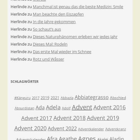
Herlinde
zu
Manchmal ist genau das die beste Medizin: Smile
Herlinde
zu
Man beachte den Eiszapfen
Herlinde
zu
In die Jahre gekommen
Herlinde
zu
So schaut’s aus
Herlinde
zu
Dieses Naturphänomen erleben wir jedes Jahr
Herlinde
zu
Dieses Mal: Rodeln
Herlinde
zu
Das erste Mal wieder im Schnee
Herlinde
zu
Rotz und Wåsser
SCHLAGWÖRTER
Abbiategrasso
2019
2021
Abschied
#Känguru
2017
Abbazia
Advent
Adela
Advent 2016
Ada
Absurdistan
Adolf
Advent 2018
Advent 2019
Advent 2017
Advent 2020
Advent 2022
Adventkalender
Adventkranz
Agnes
Afra
Agathe
Aladin
Akelei
Adventskalender