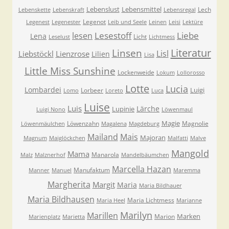
Lebenslust
Lebensmittel
Lech
Lebenskette
Lebenskraft
Lebensregal
Legenot
Legenest
Legenester
Leib und Seele
Leinen
Leisi
Lektüre
Lesestoff
Liebe
lesen
Lena
Licht
Leselust
Lichtmess
Literatur
Linsen
Lisl
Liebstöckl
Lienzrose
Lilien
Lisa
Little Miss Sunshine
Lockenweide
Lokum
Lollorosso
Lotte
Lucia
Lombardei
Luigi
Lorbeer
Lomo
Loreto
Luca
Luise
Luis
Lärche
Lupinie
Luigi Nono
Löwenmaul
Magie
Löwenzahn
Magnolie
Löwenmäulchen
Magalena
Magdeburg
Mailand
Mais
Majoran
Magnum
Maiglöckchen
Malfatti
Malve
Mangold
Mama
Manarola
Malz
Malznerhof
Mandelbäumchen
Marcella Hazan
Manufaktum
Manner
Manuel
Maremma
Margherita
Margit
Maria
Maria Bildhauer
Maria Bildhausen
Maria Lichtmess
Maria Heel
Marianne
Marilyn
Marillen
Marken
Marion
Marienplatz
Marietta