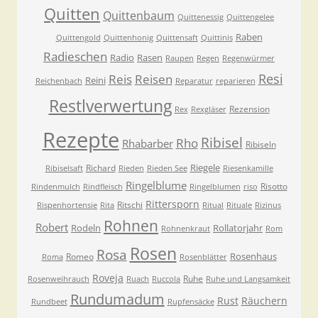
Quitten
Quittenbaum
Quittenessig
Quittengelee
Raben
Quittengold
Quittenhonig
Quittensaft
Quittinis
Radieschen
Radio
Rasen
Raupen
Regen
Regenwürmer
Resi
Reis
Reisen
Reini
Reichenbach
Reparatur
reparieren
Restlverwertung
Rezension
Rex
Rexgläser
Rezepte
Ribisel
Rho
Rhabarber
Ribiseln
Riegele
Richard
Ribiselsaft
Rieden
Rieden See
Riesenkamille
Ringelblume
Risotto
Rindenmulch
Rindfleisch
Ringelblumen
riso
Rittersporn
Ritschi
Rispenhortensie
Rita
Ritual
Rituale
Rizinus
Rohnen
Robert
Rodeln
Rollatorjahr
Rohnenkraut
Rom
Rosen
Rosa
Rosenhaus
Romeo
Roma
Rosenblätter
Roveja
Ruhe
Rosenweihrauch
Ruach
Ruccola
Ruhe und Langsamkeit
Rundumadum
Rust
Räuchern
Rundbeet
Rupfensäcke