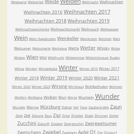
Weiden
Weide
Weihnachten
Wegwarte
Weiberleit
Weihnacht
Weihnachten 2017
Weihnachten 2016
Weihnachten 2018
Weihnachten 2019
Weihnachtsmarkt
Weihrauch
Weihnachtsgeschenke
Weihwasser
Wein
Weinkeller
Wein Hagebutten
Weinkisten
Weisheit
Wels
Wetter
Werte
Whisky
Welsumer
Welsumerle
Werkzeug
Wicke
Wien
Wild
Wicken
Wildfrucht
Wildgemüse
Wildschönauer Ruabn
Winter
Winter 2017
Wilma
Winden
Windgebäck
Winter 2015
Winter 2019
Winter 2021
Winter 2018
Winter 2020
Wirsing
Wohlbefinden
Winter 2022
Winter 2023
Wirtshaus
Wohnen
Wunder
Wolken
Wort
Wuchteln
Wolfers
Wolfgang
Worte
Zaun
Würzburg
Xarus
Wärme
Wurzeln
Yeti
Ysop
Zauberkräfte
Zipi
Zeit
Zeile
Zeitung
Zeus
Zirbe
Zirbeler
Zitate
Zitronen
Zotter
Zucchini
Zwergwelsumer
Zukunft
Zutaten
Zwergcochin
Zwiebel
Ö1
Äpfel
Zwetschgen
Zwiebeln
Öle
Ötzidorf