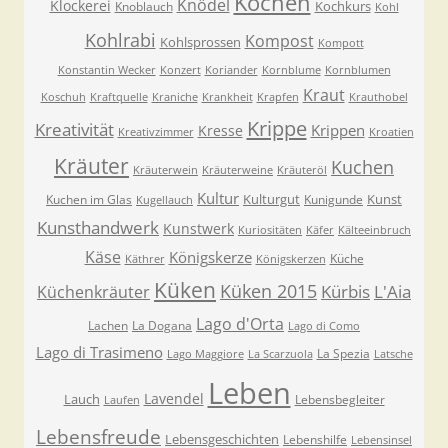
Kochen
Knödel
Klockerei
Kochkurs
Knoblauch
Kohl
Kohlrabi
Kompost
Kohlsprossen
Kompott
Konstantin Wecker
Konzert
Koriander
Kornblume
Kornblumen
Kraut
Koschuh
Kraftquelle
Kraniche
Krankheit
Krapfen
Krauthobel
Krippe
Kreativität
Krippen
Kresse
Kreativzimmer
Kroatien
Kräuter
Kuchen
Kräuterwein
Kräuterweine
Kräuteröl
Kultur
Kulturgut
Kunst
Kuchen im Glas
Kunigunde
Kugellauch
Kunsthandwerk
Kunstwerk
Kuriositäten
Käfer
Kälteeinbruch
Käse
Königskerze
Küche
Käthrer
Königskerzen
Küken
Küken 2015
Kürbis
L'Aia
Küchenkräuter
Lago d'Orta
Lachen
La Dogana
Lago di Como
Lago di Trasimeno
La Spezia
Lago Maggiore
La Scarzuola
Latsche
Leben
Lavendel
Lauch
Lebensbegleiter
Laufen
Lebensfreude
Lebensgeschichten
Lebenshilfe
Lebensinsel