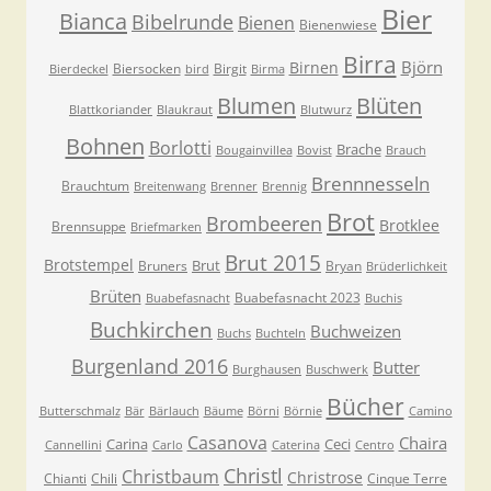
Bier
Bianca
Bibelrunde
Bienen
Bienenwiese
Birra
Björn
Birnen
Biersocken
Birgit
Bierdeckel
bird
Birma
Blumen
Blüten
Blattkoriander
Blaukraut
Blutwurz
Bohnen
Borlotti
Brache
Bougainvillea
Bovist
Brauch
Brennnesseln
Brauchtum
Breitenwang
Brenner
Brennig
Brot
Brombeeren
Brotklee
Brennsuppe
Briefmarken
Brut 2015
Brotstempel
Brut
Bruners
Bryan
Brüderlichkeit
Brüten
Buabefasnacht 2023
Buabefasnacht
Buchis
Buchkirchen
Buchweizen
Buchs
Buchteln
Burgenland 2016
Butter
Burghausen
Buschwerk
Bücher
Butterschmalz
Bär
Bärlauch
Bäume
Börni
Börnie
Camino
Casanova
Chaira
Carina
Ceci
Cannellini
Carlo
Caterina
Centro
Christl
Christbaum
Christrose
Chianti
Chili
Cinque Terre