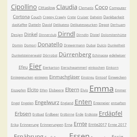
Cipollino
Claudia
Coco
Cittaslow
Clematis
Computer
Cortona
Couch
Dankbarkeit
Creepy Crawly
Crete
Cruiser
Daheim
Datteln
David
Depot
dasKaffee
Delikatess
Delikatessgurken
Derhuam
Dirndl
Dinkel
Design
Distel
Dinnerclub
Dirndln
Dolomitenhütte
Donatello
Domin
Domori
Drewermann
Dubai
Dulcis
Dunkelheit
Dürrenberg
edelwiser
Dunkelsteinerwald
Dörrobst
Echinacea
Eier
Efeu
Eierkarton
Eierschwammerl
einkochen
Einkorn
Einmachgläser
Einwecken
Einlegegurken
einlegen
Einstreu
Eintopf
Emma
Eltern
Elcito
Elsbeere
Elvis
Eiszapfen
Elfen
Emmer
Enten
Engelwurz
Enteneier
Engel
Engelen
England
entsaften
Erdäpfel
Erbsen
Erdbeer
Erde
Erdbad
Erdbirne
Erdkiste
Ernte
Ernte2017
Erinnerung
Erinnerungen
Erna
Ernte 2017
Erika
Essen
Ernährung