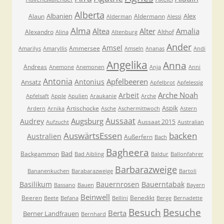
Alberta
Albanien
Alex
Alaun
Aldermann
Alderman
Alessi
Alma
Altea
Alter
Amalia
Alexandro
Althof
Alina
Altenburg
Ander
Amsel
Ammersee
Amarilys
Amaryllis
Amseln
Ananas
Andi
Angelika
Anna
Andreas
Anemone
Anemonen
Anja
Anni
Antonia
Apfelbeeren
Antonius
Ansatz
Apfelbrot
Apfelessig
Arche Noah
Arbeit
Apfelsaft
Apple
Apulien
Araukanie
Arche
Aspik
Artischocke
Ardern
Arnika
Asche
Aschermittwoch
Astern
Aussaat
Augsburg
Audrey
Aussaat 2015
Aufzucht
Australian
AuswärtsEssen
backen
Australien
Außerfern
Bach
Bagheera
Bad
Backgammon
Bad Aibling
Baldur
Ballonfahrer
Barbarazweige
Bananenkuchen
Barabarazweige
Bartoli
Basilikum
Bauernrosen
Bauerntabak
Bassano
Bauen
Bayern
Beinwell
Beeren
Benedikt
Beete
Befana
Bellini
Berge
Bernadette
Besuche
Besuch
Berta
Berner Landfrauen
Bernhard