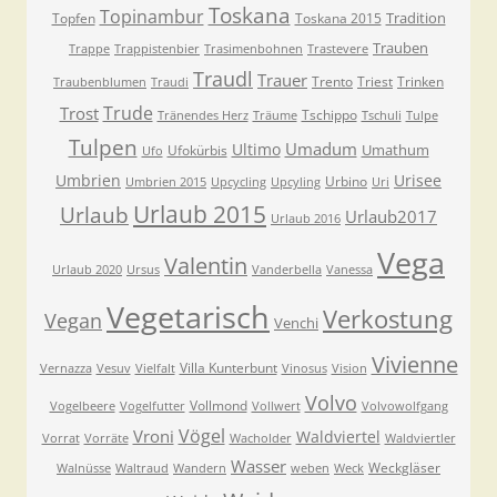
Toskana
Topinambur
Tradition
Topfen
Toskana 2015
Trauben
Trappe
Trappistenbier
Trasimenbohnen
Trastevere
Traudl
Trauer
Trento
Triest
Trinken
Traubenblumen
Traudi
Trude
Trost
Tschippo
Tränendes Herz
Träume
Tschuli
Tulpe
Tulpen
Umadum
Ultimo
Umathum
Ufokürbis
Ufo
Umbrien
Urisee
Urbino
Umbrien 2015
Upcycling
Upcyling
Uri
Urlaub 2015
Urlaub
Urlaub2017
Urlaub 2016
Vega
Valentin
Urlaub 2020
Ursus
Vanderbella
Vanessa
Vegetarisch
Verkostung
Vegan
Venchi
Vivienne
Villa Kunterbunt
Vernazza
Vesuv
Vielfalt
Vinosus
Vision
Volvo
Vollmond
Vogelbeere
Vogelfutter
Vollwert
Volvowolfgang
Vögel
Vroni
Waldviertel
Vorrat
Vorräte
Wacholder
Waldviertler
Wasser
Weckgläser
Walnüsse
Waltraud
Wandern
weben
Weck