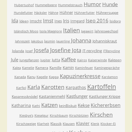
Humor
Hunde
Hubertushof
Hummelbeere
Hummelstrauch
Hühner
Hühnersuppe
Hundefutter
Häcksler
Hähne
Hühnerfutter
Imst
Iseo 2016
Ida
Iris
Imscht
Ines
Irmgard
Ideen
Isidoro
Italien
Jahreswechsel
Isländisch Moos
Isola Maggiore
Jagawirt
Johanna
Johanniskraut
Jasmin
Jahreszeit
Jakobus
Jauerling
Josefa
Josefine
Jota
JT-recycling
Jolanda
Josef
JTRecycling
Kaffee
Jule
Jutta
Kakteen
Jungpflanzen
Jupiter
Kairos
Kaiserwinde
Kamin
Kamera
Kamille
Kalea
Kamelie
Kaminfeuer
Kamingespräche
Kapuzinerkresse
Kanu
Kanada
Kapelle
Kappa
Kardamon
Kartoffeln
Karla
Karotten
Karpathos
Karfiol
Kastlunger
Kastanienmehl
Kastlunger Krippe
Kaspressknödel
Katzen
Kichererbsen
Kekse
Katharina
keinBiskuit
Kathi
Kirschen
Kiesbye's
Kieselgur
Kirschbaum
Kirschblüten
Klavier
Klassik
Kirschzweige
Klarheit
Klausen
Klenk
Klocker-Ei