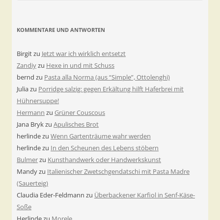
KOMMENTARE UND ANTWORTEN
Birgit
zu
Jetzt war ich wirklich entsetzt
Zandiy
zu
Hexe in und mit Schuss
bernd
zu
Pasta alla Norma (aus “Simple”, Ottolenghi)
Julia
zu
Porridge salzig: gegen Erkältung hilft Haferbrei mit
Hühnersuppe!
Hermann
zu
Grüner Couscous
Jana Bryk
zu
Apulisches Brot
herlinde
zu
Wenn Gartenträume wahr werden
herlinde
zu
In den Scheunen des Lebens stöbern
Bulmer
zu
Kunsthandwerk oder Handwerkskunst
Mandy
zu
Italienischer Zwetschgendatschi mit Pasta Madre
(Sauerteig)
Claudia Eder-Feldmann
zu
Überbackener Karfiol in Senf-Käse-
Soße
Herlinde
zu
Morele