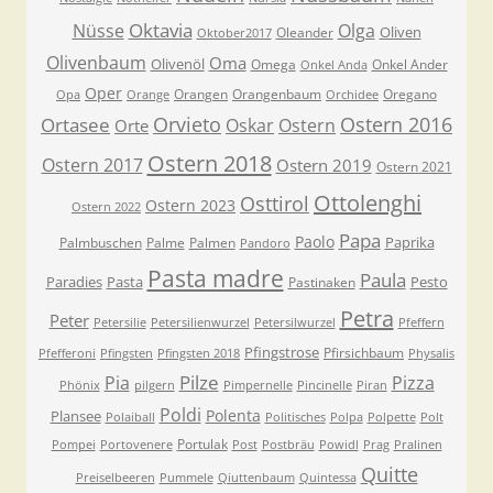
Oktavia
Nüsse
Olga
Oliven
Oleander
Oktober2017
Olivenbaum
Oma
Olivenöl
Omega
Onkel Ander
Onkel Anda
Oper
Orangen
Orangenbaum
Oregano
Opa
Orange
Orchidee
Orvieto
Ostern 2016
Ortasee
Oskar
Ostern
Orte
Ostern 2018
Ostern 2017
Ostern 2019
Ostern 2021
Ottolenghi
Osttirol
Ostern 2023
Ostern 2022
Papa
Paolo
Paprika
Palmbuschen
Palme
Palmen
Pandoro
Pasta madre
Paula
Paradies
Pasta
Pesto
Pastinaken
Petra
Peter
Petersilie
Petersilienwurzel
Petersilwurzel
Pfeffern
Pfingstrose
Pfirsichbaum
Pfefferoni
Pfingsten
Pfingsten 2018
Physalis
Pilze
Pia
Pizza
Phönix
pilgern
Pimpernelle
Pincinelle
Piran
Poldi
Polenta
Plansee
Polaiball
Politisches
Polpa
Polpette
Polt
Portulak
Pompei
Portovenere
Post
Postbräu
Powidl
Prag
Pralinen
Quitte
Preiselbeeren
Pummele
Qiuttenbaum
Quintessa