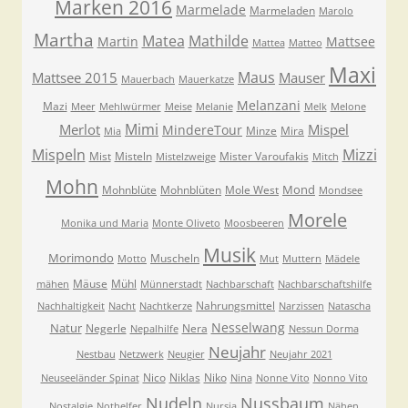
Marken 2016
Marmelade
Marmeladen
Marolo
Martha
Matea
Mathilde
Martin
Mattsee
Mattea
Matteo
Maxi
Maus
Mattsee 2015
Mauser
Mauerbach
Mauerkatze
Melanzani
Mazi
Meer
Mehlwürmer
Meise
Melanie
Melk
Melone
Mimi
Merlot
Mispel
MindereTour
Minze
Mira
Mia
Mispeln
Mizzi
Mist
Misteln
Mister Varoufakis
Mistelzweige
Mitch
Mohn
Mond
Mohnblüte
Mohnblüten
Mole West
Mondsee
Morele
Monika und Maria
Monte Oliveto
Moosbeeren
Musik
Morimondo
Muscheln
Motto
Mut
Muttern
Mädele
Mäuse
Mühl
mähen
Münnerstadt
Nachbarschaft
Nachbarschaftshilfe
Nahrungsmittel
Nachhaltigkeit
Nacht
Nachtkerze
Narzissen
Natascha
Nesselwang
Natur
Negerle
Nera
Nepalhilfe
Nessun Dorma
Neujahr
Nestbau
Netzwerk
Neugier
Neujahr 2021
Nico
Niklas
Niko
Neuseeländer Spinat
Nina
Nonne Vito
Nonno Vito
Nudeln
Nussbaum
Nostalgie
Nothelfer
Nursia
Nähen