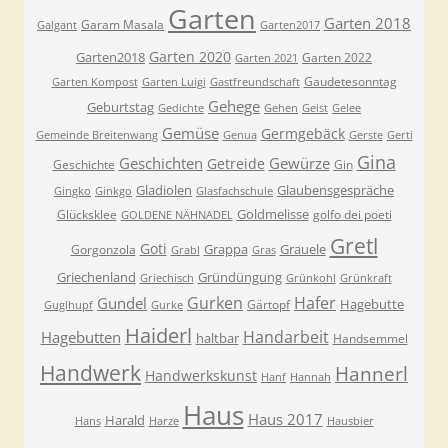
Garten
Garten 2018
Garam Masala
Galgant
Garten2017
Garten 2020
Garten2018
Garten 2022
Garten 2021
Gaudetesonntag
Garten Kompost
Garten Luigi
Gastfreundschaft
Gehege
Geburtstag
Gedichte
Gehen
Geist
Gelee
Gemüse
Germgebäck
Gemeinde Breitenwang
Genua
Gerste
Gerti
Gina
Geschichten
Gewürze
Getreide
Geschichte
Gin
Gladiolen
Glaubensgespräche
Gingko
Ginkgo
Glasfachschule
Goldmelisse
Glücksklee
golfo dei poeti
GOLDENE NÄHNADEL
Gretl
Goti
Grappa
Grauele
Gorgonzola
Grabl
Gras
Griechenland
Gründüngung
Griechisch
Grünkohl
Grünkraft
Gurken
Hafer
Gundel
Hagebutte
Gärtopf
Guglhupf
Gurke
Haiderl
Handarbeit
Hagebutten
haltbar
Handsemmel
Handwerk
Hannerl
Handwerkskunst
Hanf
Hannah
Haus
Haus 2017
Harald
Hans
Harze
Hausbier