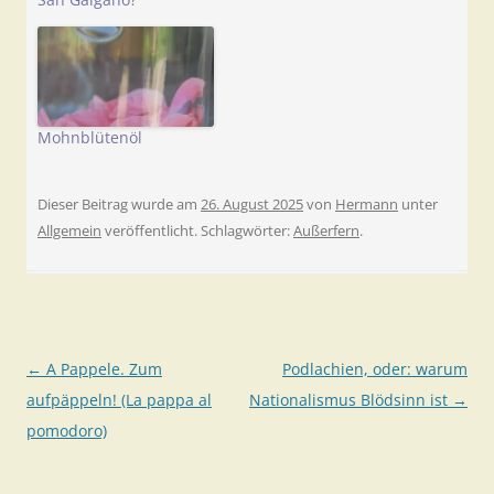
Mohnblütenöl
Dieser Beitrag wurde am
26. August 2025
von
Hermann
unter
Allgemein
veröffentlicht. Schlagwörter:
Außerfern
.
Beitragsnavigation
←
A Pappele. Zum
Podlachien, oder: warum
aufpäppeln! (La pappa al
Nationalismus Blödsinn ist
→
pomodoro)