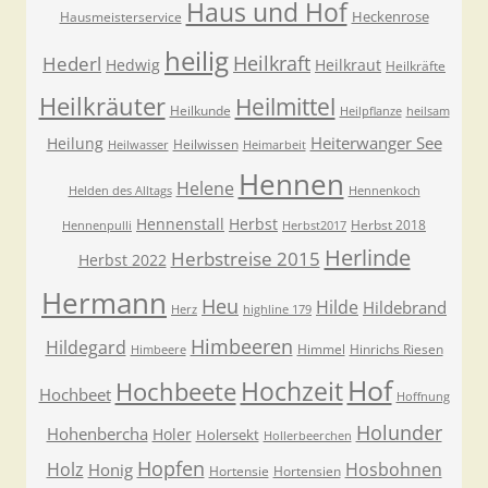
Haus und Hof
Heckenrose
Hausmeisterservice
heilig
Heilkraft
Hederl
Hedwig
Heilkraut
Heilkräfte
Heilkräuter
Heilmittel
Heilkunde
Heilpflanze
heilsam
Heiterwanger See
Heilung
Heilwissen
Heilwasser
Heimarbeit
Hennen
Helene
Helden des Alltags
Hennenkoch
Hennenstall
Herbst
Herbst 2018
Hennenpulli
Herbst2017
Herlinde
Herbstreise 2015
Herbst 2022
Hermann
Heu
Hilde
Hildebrand
Herz
highline 179
Himbeeren
Hildegard
Himmel
Hinrichs Riesen
Himbeere
Hof
Hochzeit
Hochbeete
Hochbeet
Hoffnung
Holunder
Hohenbercha
Holer
Holersekt
Hollerbeerchen
Hopfen
Holz
Hosbohnen
Honig
Hortensie
Hortensien