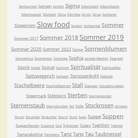
Sigma
Sensen
Senfgurken
sicheln
Silberblattl
Silberblattln
Silberwasser
Silvester
Silvia
Silvretta
Sirolo
Sirup
Sizilianer
Slow food
Sommer
Slowenien
Socken
Solidarität
Sommer 2019
Sommer 2018
Sommer 2017
Sonnenblumen
Sommer 2020
Sommer 2022
Sonne
Sophia
Sonnentor
Sonntag
Spargel
Sonnenhut
soziale Medien
Spiritualität
Speck
Spinat
Spirituelles
Spiele
Spinnen
Spitzwegerich
Sprossenkohl
Spätzle
Splügen
Stall
Stachelbeere
Stachelbeeren
Stanger
Staudenroggen
Sterben
Stekovics
Steiermark
Sternenkinder
Sternenstaub
Stockrosen
Stille
Sternstunden
Stil
stricken
Suppen
Suppe
Strunjan
Strom
Sträucher
Sturm
Stutz
Sugo
Taglilien
Suppenfasten
Sylvester
Süden
Susanne
Susi
Talente
Tanz
Tau
Taubnessel
Tarte
Tamarabohne
Tannberg