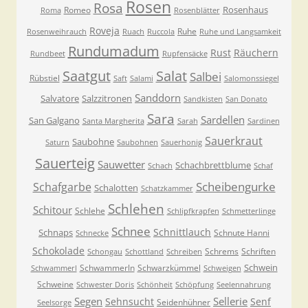
Rosen
Rosa
Rosenhaus
Romeo
Roma
Rosenblätter
Roveja
Ruhe
Rosenweihrauch
Ruach
Ruccola
Ruhe und Langsamkeit
Rundumadum
Rust
Räuchern
Rundbeet
Rupfensäcke
Saatgut
Salat
Salbei
Rübstiel
Saft
Salami
Salomonssiegel
Sanddorn
Salvatore
Salzzitronen
Sandkisten
San Donato
Sara
Sardellen
San Galgano
Santa Margherita
Sarah
Sardinen
Sauerkraut
Saubohne
Saturn
Saubohnen
Sauerhonig
Sauerteig
Sauwetter
Schachbrettblume
Schach
Schaf
Scheibengurke
Schafgarbe
Schalotten
Schatzkammer
Schlehen
Schitour
Schlehe
Schlipfkrapfen
Schmetterlinge
Schnee
Schnittlauch
Schnaps
Schnute Hanni
Schnecke
Schokolade
Schrems
Schriften
Schongau
Schottland
Schreiben
Schwein
Schwammerln
Schwarzkümmel
Schwammerl
Schweigen
Schweine
Schwester Doris
Schönheit
Schöpfung
Seelennahrung
Segen
Sellerie
Sehnsucht
Senf
Seidenhühner
Seelsorge