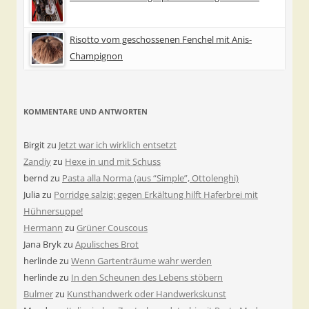
Risotto vom geschossenen Fenchel mit Anis-
Champignon
KOMMENTARE UND ANTWORTEN
Birgit
zu
Jetzt war ich wirklich entsetzt
Zandiy
zu
Hexe in und mit Schuss
bernd
zu
Pasta alla Norma (aus “Simple”, Ottolenghi)
Julia
zu
Porridge salzig: gegen Erkältung hilft Haferbrei mit
Hühnersuppe!
Hermann
zu
Grüner Couscous
Jana Bryk
zu
Apulisches Brot
herlinde
zu
Wenn Gartenträume wahr werden
herlinde
zu
In den Scheunen des Lebens stöbern
Bulmer
zu
Kunsthandwerk oder Handwerkskunst