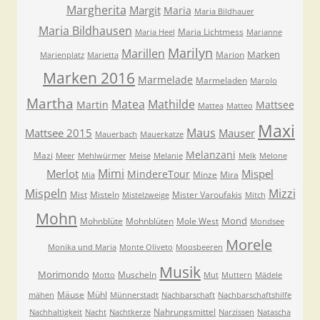
Margherita
Margit
Maria
Maria Bildhauer
Maria Bildhausen
Maria Lichtmess
Maria Heel
Marianne
Marilyn
Marillen
Marken
Marion
Marienplatz
Marietta
Marken 2016
Marmelade
Marmeladen
Marolo
Martha
Matea
Mathilde
Martin
Mattsee
Mattea
Matteo
Maxi
Maus
Mattsee 2015
Mauser
Mauerbach
Mauerkatze
Melanzani
Mazi
Meer
Mehlwürmer
Meise
Melanie
Melk
Melone
Mimi
Merlot
Mispel
MindereTour
Minze
Mira
Mia
Mispeln
Mizzi
Mist
Misteln
Mister Varoufakis
Mistelzweige
Mitch
Mohn
Mond
Mohnblüte
Mohnblüten
Mole West
Mondsee
Morele
Monika und Maria
Monte Oliveto
Moosbeeren
Musik
Morimondo
Muscheln
Motto
Mut
Muttern
Mädele
Mäuse
Mühl
mähen
Münnerstadt
Nachbarschaft
Nachbarschaftshilfe
Nahrungsmittel
Nachhaltigkeit
Nacht
Nachtkerze
Narzissen
Natascha