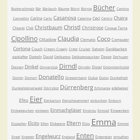
Bücher
Butterschmalz
Bär
Bärlauch
Bäume
Börni
Börnie
Camino
Casanova
Chaira
Carina
Ceci
Cannellini
Carlo
Caterina
Centro
Christl
Christbaum
Christrose
Chianti
Chili
Cinque Terre
Cipollino
Claudia
Coco
Cittaslow
Clematis
Computer
Cortona
Couch
Dankbarkeit
Creepy Crawly
Crete
Cruiser
Daheim
Datteln
David
Depot
dasKaffee
Delikatess
Delikatessgurken
Derhuam
Dirndl
Dinkel
Design
Distel
Dinnerclub
Dirndln
Dolomitenhütte
Donatello
Domin
Domori
Drewermann
Dubai
Dulcis
Dunkelheit
Dürrenberg
edelwiser
Dunkelsteinerwald
Dörrobst
Echinacea
Eier
Efeu
Eierkarton
Eierschwammerl
einkochen
Einkorn
Einmachgläser
Einwecken
Einlegegurken
einlegen
Einstreu
Eintopf
Emma
Eltern
Elcito
Elsbeere
Elvis
Eiszapfen
Elfen
Emmer
Enten
Engelwurz
Enteneier
Engel
Engelen
England
entsaften