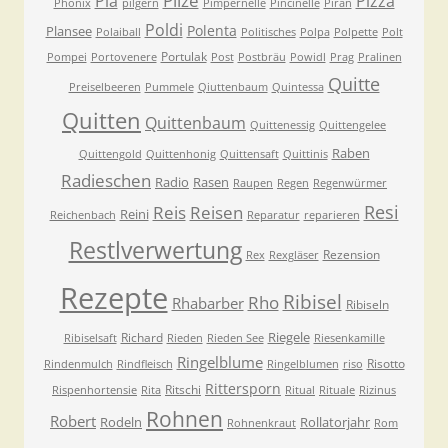
Pilze
Pia
Pizza
Phönix
pilgern
Pimpernelle
Pincinelle
Piran
Poldi
Polenta
Plansee
Polaiball
Politisches
Polpa
Polpette
Polt
Portulak
Pompei
Portovenere
Post
Postbräu
Powidl
Prag
Pralinen
Quitte
Preiselbeeren
Pummele
Qiuttenbaum
Quintessa
Quitten
Quittenbaum
Quittenessig
Quittengelee
Raben
Quittengold
Quittenhonig
Quittensaft
Quittinis
Radieschen
Radio
Rasen
Raupen
Regen
Regenwürmer
Resi
Reis
Reisen
Reini
Reichenbach
Reparatur
reparieren
Restlverwertung
Rezension
Rex
Rexgläser
Rezepte
Ribisel
Rho
Rhabarber
Ribiseln
Riegele
Richard
Ribiselsaft
Rieden
Rieden See
Riesenkamille
Ringelblume
Risotto
Rindenmulch
Rindfleisch
Ringelblumen
riso
Rittersporn
Ritschi
Rispenhortensie
Rita
Ritual
Rituale
Rizinus
Rohnen
Robert
Rodeln
Rollatorjahr
Rohnenkraut
Rom