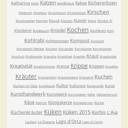
Katzen
Kichererbsen
Kekse
Katharina
keinBiskuit
Kathi
Kirschen
Kiesbye's
Kieselgur
Kirschbaum
Kirschblüten
Klavier
Klassik
Kirschzweige
Klarheit
Klausen
Klenk
Klocker-Ei
Kochen
Knödel
Klockerei
Kochkurs
Knoblauch
Kohl
Kohlrabi
Kompost
Kohlsprossen
Kompott
Konstantin Wecker
Konzert
Koriander
Kornblume
Kornblumen
Kraut
Koschuh
Kraftquelle
Kraniche
Krankheit
Krapfen
Krauthobel
Krippe
Kreativität
Krippen
Kresse
Kreativzimmer
Kroatien
Kräuter
Kuchen
Kräuterwein
Kräuterweine
Kräuteröl
Kultur
Kulturgut
Kunst
Kuchen im Glas
Kunigunde
Kugellauch
Kunsthandwerk
Kunstwerk
Kuriositäten
Käfer
Kälteeinbruch
Käse
Königskerze
Küche
Käthrer
Königskerzen
Küken
Küken 2015
Kürbis
L'Aia
Küchenkräuter
Lago d'Orta
Lachen
La Dogana
Lago di Como