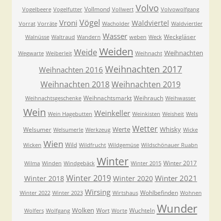
Volvo
Vollmond
Vogelbeere
Vogelfutter
Vollwert
Volvowolfgang
Vögel
Vroni
Waldviertel
Vorrat
Vorräte
Wacholder
Waldviertler
Wasser
Weckgläser
Walnüsse
Waltraud
Wandern
weben
Weck
Weiden
Weide
Weihnachten
Wegwarte
Weiberleit
Weihnacht
Weihnachten 2017
Weihnachten 2016
Weihnachten 2018
Weihnachten 2019
Weihnachtsmarkt
Weihrauch
Weihnachtsgeschenke
Weihwasser
Wein
Weinkeller
Wein Hagebutten
Weinkisten
Weisheit
Wels
Wetter
Werte
Whisky
Welsumer
Welsumerle
Werkzeug
Wicke
Wien
Wild
Wicken
Wildfrucht
Wildgemüse
Wildschönauer Ruabn
Winter
Winter 2017
Wilma
Winden
Windgebäck
Winter 2015
Winter 2019
Winter 2021
Winter 2018
Winter 2020
Wirsing
Wohlbefinden
Winter 2022
Winter 2023
Wirtshaus
Wohnen
Wunder
Wolken
Wort
Wuchteln
Wolfers
Wolfgang
Worte