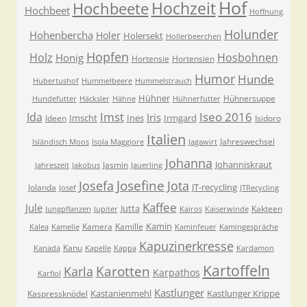
Hof
Hochzeit
Hochbeete
Hochbeet
Hoffnung
Holunder
Hohenbercha
Holer
Holersekt
Hollerbeerchen
Hopfen
Holz
Hosbohnen
Honig
Hortensie
Hortensien
Humor
Hunde
Hubertushof
Hummelbeere
Hummelstrauch
Hühner
Hühnersuppe
Hundefutter
Häcksler
Hähne
Hühnerfutter
Imst
Iseo 2016
Ida
Iris
Imscht
Ines
Irmgard
Ideen
Isidoro
Italien
Jahreswechsel
Isländisch Moos
Isola Maggiore
Jagawirt
Johanna
Johanniskraut
Jasmin
Jahreszeit
Jakobus
Jauerling
Josefa
Josefine
Jota
JT-recycling
Jolanda
Josef
JTRecycling
Kaffee
Jule
Jutta
Kakteen
Jungpflanzen
Jupiter
Kairos
Kaiserwinde
Kamin
Kamera
Kamille
Kalea
Kamelie
Kaminfeuer
Kamingespräche
Kapuzinerkresse
Kanu
Kanada
Kapelle
Kappa
Kardamon
Kartoffeln
Karla
Karotten
Karpathos
Karfiol
Kastlunger
Kastanienmehl
Kastlunger Krippe
Kaspressknödel