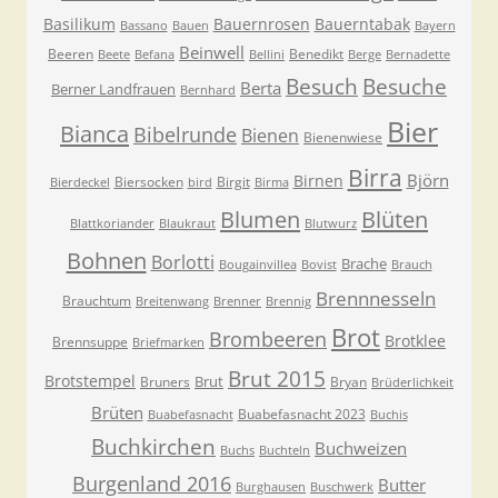
Basilikum
Bauernrosen
Bauerntabak
Bassano
Bauen
Bayern
Beinwell
Beeren
Benedikt
Beete
Befana
Bellini
Berge
Bernadette
Besuche
Besuch
Berta
Berner Landfrauen
Bernhard
Bier
Bianca
Bibelrunde
Bienen
Bienenwiese
Birra
Björn
Birnen
Biersocken
Birgit
Bierdeckel
bird
Birma
Blumen
Blüten
Blattkoriander
Blaukraut
Blutwurz
Bohnen
Borlotti
Brache
Bougainvillea
Bovist
Brauch
Brennnesseln
Brauchtum
Breitenwang
Brenner
Brennig
Brot
Brombeeren
Brotklee
Brennsuppe
Briefmarken
Brut 2015
Brotstempel
Brut
Bruners
Bryan
Brüderlichkeit
Brüten
Buabefasnacht 2023
Buabefasnacht
Buchis
Buchkirchen
Buchweizen
Buchs
Buchteln
Burgenland 2016
Butter
Burghausen
Buschwerk