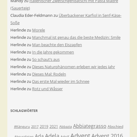
Mandy
zu
Italienischer Zwetschgendatschi mit Pasta Madre
(Sauerteig)
Claudia Eder-Feldmann
zu
Überbackener Karfiol in Senf-Käse-
Soße
Herlinde
zu
Morele
Herlinde
zu
Manchmal ist genau das die beste Medizin: Smile
Herlinde
zu
Man beachte den Eiszapfen
Herlinde
zu
In die Jahre gekommen
Herlinde
zu
So schaut’s aus
Herlinde
zu
Dieses Naturphänomen erleben wir jedes Jahr
Herlinde
zu
Dieses Mal: Rodeln
Herlinde
zu
Das erste Mal wieder im Schnee
Herlinde
zu
Rotz und Wåsser
SCHLAGWÖRTER
Abbiategrasso
2019
2021
Abschied
#Känguru
2017
Abbazia
Advent
Adela
Advent 2016
Ada
Absurdistan
Adolf