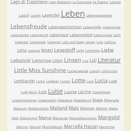
Lago di Trasimeno
La Spezia
Lago Maggiore
La Scarzuola
Latsche
Leben
Lavendel
Lauch
Lebensbegleiter
Laufen
Lebensfreude
Lebensgeschichten
Lebenshilfe
Lebensinsel
Lebenslust
Lebensmittel
Lech
Lebenskette
Lebenskraft
Lebensregal
Legenot
Legenest
Legenester
Leib und Seele
Leinen
Leisi
Lektüre
Lesestoff
Liebe
lesen
Lena
Licht
Leselust
Lichtmess
Literatur
Linsen
Lisl
Liebstöckl
Lienzrose
Lilien
Lisa
Little Miss Sunshine
Lockenweide
Lokum
Lollorosso
Lotte
Lucia
Lombardei
Luigi
Lorbeer
Lomo
Loreto
Luca
Luise
Luis
Lärche
Lupinie
Luigi Nono
Löwenmaul
Magie
Löwenzahn
Magnolie
Löwenmäulchen
Magalena
Magdeburg
Mailand
Mais
Majoran
Magnum
Maiglöckchen
Malfatti
Malve
Mangold
Mama
Manarola
Malz
Malznerhof
Mandelbäumchen
Marcella Hazan
Manufaktum
Manner
Manuel
Maremma