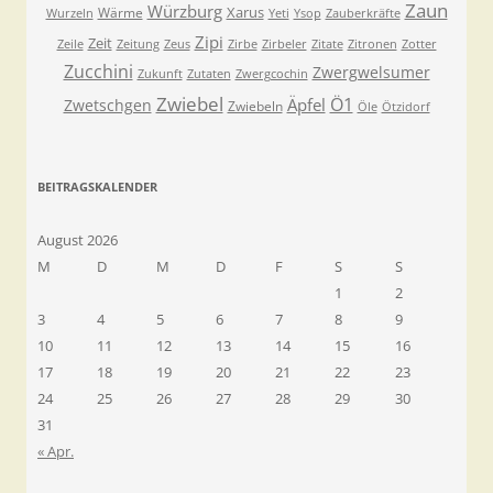
Zaun
Würzburg
Xarus
Wärme
Wurzeln
Yeti
Ysop
Zauberkräfte
Zipi
Zeit
Zeile
Zeitung
Zeus
Zirbe
Zirbeler
Zitate
Zitronen
Zotter
Zucchini
Zwergwelsumer
Zukunft
Zutaten
Zwergcochin
Zwiebel
Ö1
Äpfel
Zwetschgen
Zwiebeln
Öle
Ötzidorf
BEITRAGSKALENDER
August 2026
M
D
M
D
F
S
S
1
2
3
4
5
6
7
8
9
10
11
12
13
14
15
16
17
18
19
20
21
22
23
24
25
26
27
28
29
30
31
« Apr.