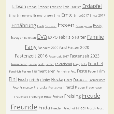
Erdäpfel
Erbsen
Erdbeer
Erde
Erdbad
Erdbirne
Erdkiste
Ernte
Ernte2017
Erinnerung
Erinnerungen
Erna
Ernte 2017
Erika
Essen
Ernährung
Essig
Erpfi
Espresso
Essen gehen
Eva
Familie
Fabrizio
Falter
EXPO
Estragon
Etiketten
Fany
Fasten 2020
Fassl
Fasnacht 2020
Fastenzeit 2016
Fastenzeit 2023
Fastenzeit 2017
Fenchel
Feierabend
Fede
faszinierend
Fauna
Fehler
Feige
Felix
Feste
Fermentieren
Film
Ferien
Feuer
Fendrich
Fernlehre
Fest
Fini
Fisch
Flocke
Focaccia
Fleisch
Flieder
Florez
Formarinsee
Franzl
Foto
Franziska
Frauen
Francesco
Franziskus
Frauenoase
Freude
Freising
Freiheit
Frauensee
Freiburger Hütte
Freunde
Frida
Friedl
Frieden
Friedhof
Frosch
Frost