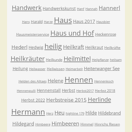
Handwerk
Hannerl
Handwerkskunst
Hanf
Hannah
Haus
Haus 2017
Harald
Hans
Harze
Hausbier
Haus und Hof
Heckenrose
Hausmeisterservice
heilig
Heilkraft
Hederl
Hedwig
Heilkraut
Heilkräfte
Heilkräuter
Heilmittel
Heilkunde
Heilpflanze
heilsam
Heiterwanger See
Heilung
Heilwissen
Heilwasser
Heimarbeit
Hennen
Helene
Helden des Alltags
Hennenkoch
Hennenstall
Herbst
Herbst 2018
Hennenpulli
Herbst2017
Herlinde
Herbstreise 2015
Herbst 2022
Hermann
Heu
Hilde
Hildebrand
Herz
highline 179
Himbeeren
Hildegard
Himmel
Hinrichs Riesen
Himbeere