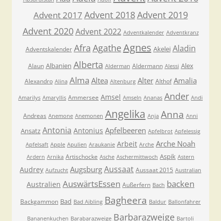
Advent 2018
Advent 2019
Advent 2017
Advent 2020
Advent 2022
Adventkalender
Adventkranz
Agnes
Afra
Agathe
Aladin
Akelei
Adventskalender
Alberta
Albanien
Alex
Alaun
Aldermann
Alderman
Alessi
Alma
Altea
Alter
Amalia
Alexandro
Althof
Alina
Altenburg
Ander
Amsel
Ammersee
Amarilys
Amaryllis
Amseln
Ananas
Andi
Angelika
Anna
Andreas
Anemone
Anemonen
Anja
Anni
Antonia
Apfelbeeren
Antonius
Ansatz
Apfelbrot
Apfelessig
Arche Noah
Arbeit
Apfelsaft
Apple
Apulien
Araukanie
Arche
Aspik
Artischocke
Ardern
Arnika
Asche
Aschermittwoch
Astern
Aussaat
Augsburg
Audrey
Aussaat 2015
Aufzucht
Australian
AuswärtsEssen
backen
Australien
Außerfern
Bach
Bagheera
Bad
Backgammon
Bad Aibling
Baldur
Ballonfahrer
Barbarazweige
Bananenkuchen
Barabarazweige
Bartoli