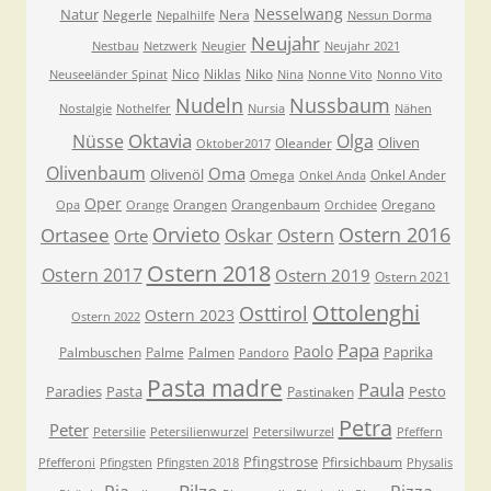
Nesselwang
Natur
Negerle
Nera
Nepalhilfe
Nessun Dorma
Neujahr
Nestbau
Netzwerk
Neugier
Neujahr 2021
Nico
Niklas
Niko
Neuseeländer Spinat
Nina
Nonne Vito
Nonno Vito
Nudeln
Nussbaum
Nostalgie
Nothelfer
Nursia
Nähen
Oktavia
Nüsse
Olga
Oliven
Oleander
Oktober2017
Olivenbaum
Oma
Olivenöl
Omega
Onkel Ander
Onkel Anda
Oper
Orangen
Orangenbaum
Oregano
Opa
Orange
Orchidee
Orvieto
Ostern 2016
Ortasee
Oskar
Ostern
Orte
Ostern 2018
Ostern 2017
Ostern 2019
Ostern 2021
Ottolenghi
Osttirol
Ostern 2023
Ostern 2022
Papa
Paolo
Paprika
Palmbuschen
Palme
Palmen
Pandoro
Pasta madre
Paula
Paradies
Pasta
Pesto
Pastinaken
Petra
Peter
Petersilie
Petersilienwurzel
Petersilwurzel
Pfeffern
Pfingstrose
Pfirsichbaum
Pfefferoni
Pfingsten
Pfingsten 2018
Physalis