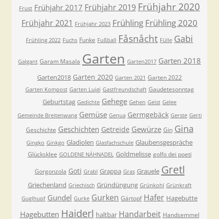
Frühjahr 2020
Frühjahr 2019
Frühjahr 2017
Frust
Frühling
Frühling 2020
Frühjahr 2021
Frühjahr 2023
Fåsnåcht
Gabi
Funke
Frühling 2022
Fuchs
Fußball
Fülle
Garten
Garten 2018
Garam Masala
Galgant
Garten2017
Garten 2020
Garten2018
Garten 2022
Garten 2021
Gaudetesonntag
Garten Kompost
Garten Luigi
Gastfreundschaft
Gehege
Geburtstag
Gedichte
Gehen
Geist
Gelee
Gemüse
Germgebäck
Gemeinde Breitenwang
Genua
Gerste
Gerti
Gina
Geschichten
Gewürze
Getreide
Geschichte
Gin
Gladiolen
Glaubensgespräche
Gingko
Ginkgo
Glasfachschule
Goldmelisse
Glücksklee
golfo dei poeti
GOLDENE NÄHNADEL
Gretl
Goti
Grappa
Grauele
Gorgonzola
Grabl
Gras
Griechenland
Gründüngung
Griechisch
Grünkohl
Grünkraft
Gurken
Hafer
Gundel
Hagebutte
Gärtopf
Guglhupf
Gurke
Haiderl
Handarbeit
Hagebutten
haltbar
Handsemmel