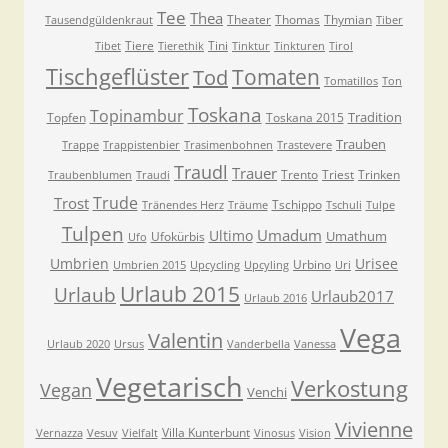
Tee
Thea
Theater
Thomas
Thymian
Tausendgüldenkraut
Tiber
Tiere
Tini
Tibet
Tierethik
Tinktur
Tinkturen
Tirol
Tischgeflüster
Tomaten
Tod
Tomatillos
Ton
Toskana
Topinambur
Tradition
Topfen
Toskana 2015
Trauben
Trappe
Trappistenbier
Trasimenbohnen
Trastevere
Traudl
Trauer
Trento
Triest
Trinken
Traubenblumen
Traudi
Trude
Trost
Tschippo
Tränendes Herz
Träume
Tschuli
Tulpe
Tulpen
Umadum
Ultimo
Umathum
Ufokürbis
Ufo
Umbrien
Urisee
Urbino
Umbrien 2015
Upcycling
Upcyling
Uri
Urlaub 2015
Urlaub
Urlaub2017
Urlaub 2016
Vega
Valentin
Urlaub 2020
Ursus
Vanderbella
Vanessa
Vegetarisch
Verkostung
Vegan
Venchi
Vivienne
Villa Kunterbunt
Vernazza
Vesuv
Vielfalt
Vinosus
Vision