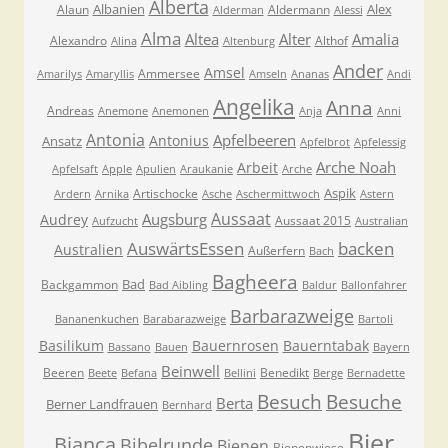
Alberta
Albanien
Alex
Alaun
Aldermann
Alderman
Alessi
Alma
Altea
Alter
Amalia
Alexandro
Althof
Alina
Altenburg
Ander
Amsel
Ammersee
Amarilys
Amaryllis
Amseln
Ananas
Andi
Angelika
Anna
Andreas
Anemone
Anemonen
Anja
Anni
Antonia
Apfelbeeren
Antonius
Ansatz
Apfelbrot
Apfelessig
Arche Noah
Arbeit
Apfelsaft
Apple
Apulien
Araukanie
Arche
Aspik
Artischocke
Ardern
Arnika
Asche
Aschermittwoch
Astern
Aussaat
Augsburg
Audrey
Aussaat 2015
Aufzucht
Australian
AuswärtsEssen
backen
Australien
Außerfern
Bach
Bagheera
Bad
Backgammon
Bad Aibling
Baldur
Ballonfahrer
Barbarazweige
Bananenkuchen
Barabarazweige
Bartoli
Basilikum
Bauernrosen
Bauerntabak
Bassano
Bauen
Bayern
Beinwell
Beeren
Benedikt
Beete
Befana
Bellini
Berge
Bernadette
Besuche
Besuch
Berta
Berner Landfrauen
Bernhard
Bier
Bianca
Bibelrunde
Bienen
Bienenwiese