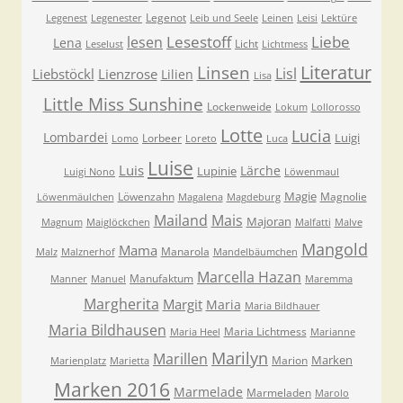
Legenot
Legenest
Legenester
Leib und Seele
Leinen
Leisi
Lektüre
Lesestoff
Liebe
lesen
Lena
Licht
Leselust
Lichtmess
Literatur
Linsen
Lisl
Liebstöckl
Lienzrose
Lilien
Lisa
Little Miss Sunshine
Lockenweide
Lokum
Lollorosso
Lotte
Lucia
Lombardei
Luigi
Lorbeer
Lomo
Loreto
Luca
Luise
Luis
Lärche
Lupinie
Luigi Nono
Löwenmaul
Magie
Löwenzahn
Magnolie
Löwenmäulchen
Magalena
Magdeburg
Mailand
Mais
Majoran
Magnum
Maiglöckchen
Malfatti
Malve
Mangold
Mama
Manarola
Malz
Malznerhof
Mandelbäumchen
Marcella Hazan
Manufaktum
Manner
Manuel
Maremma
Margherita
Margit
Maria
Maria Bildhauer
Maria Bildhausen
Maria Lichtmess
Maria Heel
Marianne
Marilyn
Marillen
Marken
Marion
Marienplatz
Marietta
Marken 2016
Marmelade
Marmeladen
Marolo