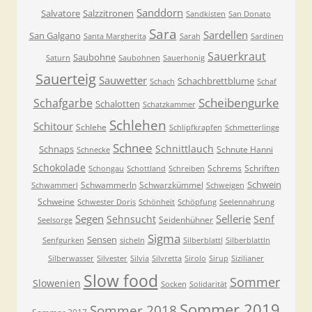
Sanddorn
Salvatore
Salzzitronen
Sandkisten
San Donato
Sara
Sardellen
San Galgano
Santa Margherita
Sarah
Sardinen
Sauerkraut
Saubohne
Saturn
Saubohnen
Sauerhonig
Sauerteig
Sauwetter
Schachbrettblume
Schach
Schaf
Scheibengurke
Schafgarbe
Schalotten
Schatzkammer
Schlehen
Schitour
Schlehe
Schlipfkrapfen
Schmetterlinge
Schnee
Schnittlauch
Schnaps
Schnute Hanni
Schnecke
Schokolade
Schrems
Schriften
Schongau
Schottland
Schreiben
Schwein
Schwammerln
Schwarzkümmel
Schwammerl
Schweigen
Schweine
Schwester Doris
Schönheit
Schöpfung
Seelennahrung
Segen
Sellerie
Sehnsucht
Senf
Seidenhühner
Seelsorge
Sigma
Sensen
Senfgurken
sicheln
Silberblattl
Silberblattln
Silberwasser
Silvester
Silvia
Silvretta
Sirolo
Sirup
Sizilianer
Slow food
Sommer
Slowenien
Socken
Solidarität
Sommer 2019
Sommer 2018