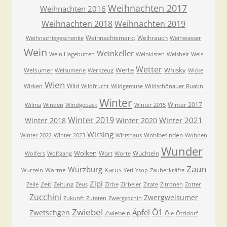
Weihnachten 2017
Weihnachten 2016
Weihnachten 2018
Weihnachten 2019
Weihnachtsmarkt
Weihrauch
Weihnachtsgeschenke
Weihwasser
Wein
Weinkeller
Wein Hagebutten
Weinkisten
Weisheit
Wels
Wetter
Werte
Whisky
Welsumer
Welsumerle
Werkzeug
Wicke
Wien
Wild
Wicken
Wildfrucht
Wildgemüse
Wildschönauer Ruabn
Winter
Winter 2017
Wilma
Winden
Windgebäck
Winter 2015
Winter 2019
Winter 2021
Winter 2018
Winter 2020
Wirsing
Wohlbefinden
Winter 2022
Winter 2023
Wirtshaus
Wohnen
Wunder
Wolken
Wort
Wuchteln
Wolfers
Wolfgang
Worte
Zaun
Würzburg
Xarus
Wärme
Wurzeln
Yeti
Ysop
Zauberkräfte
Zipi
Zeit
Zeile
Zeitung
Zeus
Zirbe
Zirbeler
Zitate
Zitronen
Zotter
Zucchini
Zwergwelsumer
Zukunft
Zutaten
Zwergcochin
Zwiebel
Ö1
Äpfel
Zwetschgen
Zwiebeln
Öle
Ötzidorf