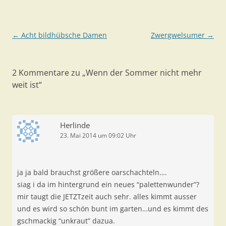
Beitragsnavigation
←
Acht bildhübsche Damen
Zwergwelsumer
→
2 Kommentare zu „
Wenn der Sommer nicht mehr
weit ist
“
Herlinde
23. Mai 2014 um 09:02 Uhr
ja ja bald brauchst größere oarschachteln….
siag i da im hintergrund ein neues “palettenwunder”?
mir taugt die JETZTzeit auch sehr. alles kimmt ausser
und es wird so schön bunt im garten…und es kimmt des
gschmackig “unkraut” dazua.