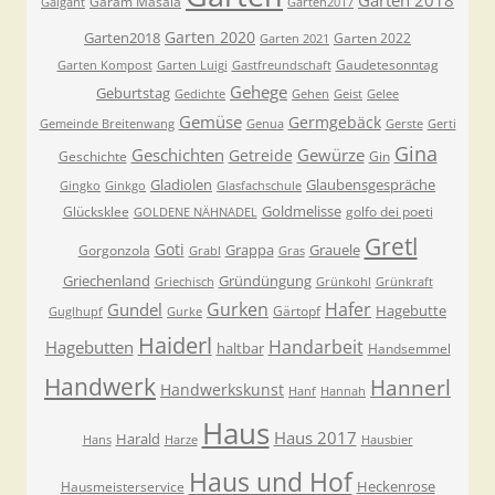
Garten 2018
Garam Masala
Galgant
Garten2017
Garten 2020
Garten2018
Garten 2022
Garten 2021
Gaudetesonntag
Garten Kompost
Garten Luigi
Gastfreundschaft
Gehege
Geburtstag
Gedichte
Gehen
Geist
Gelee
Gemüse
Germgebäck
Gemeinde Breitenwang
Genua
Gerste
Gerti
Gina
Geschichten
Gewürze
Getreide
Geschichte
Gin
Gladiolen
Glaubensgespräche
Gingko
Ginkgo
Glasfachschule
Goldmelisse
Glücksklee
golfo dei poeti
GOLDENE NÄHNADEL
Gretl
Goti
Grappa
Grauele
Gorgonzola
Grabl
Gras
Griechenland
Gründüngung
Griechisch
Grünkohl
Grünkraft
Gurken
Hafer
Gundel
Hagebutte
Gärtopf
Guglhupf
Gurke
Haiderl
Handarbeit
Hagebutten
haltbar
Handsemmel
Handwerk
Hannerl
Handwerkskunst
Hanf
Hannah
Haus
Haus 2017
Harald
Hans
Harze
Hausbier
Haus und Hof
Heckenrose
Hausmeisterservice