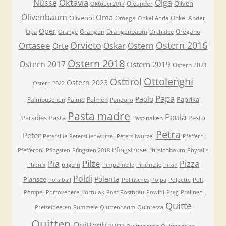
Oktavia
Nüsse
Olga
Oliven
Oleander
Oktober2017
Olivenbaum
Oma
Olivenöl
Omega
Onkel Ander
Onkel Anda
Oper
Orangen
Orangenbaum
Oregano
Opa
Orange
Orchidee
Orvieto
Ostern 2016
Ortasee
Oskar
Ostern
Orte
Ostern 2018
Ostern 2017
Ostern 2019
Ostern 2021
Ottolenghi
Osttirol
Ostern 2023
Ostern 2022
Papa
Paolo
Paprika
Palmbuschen
Palme
Palmen
Pandoro
Pasta madre
Paula
Paradies
Pasta
Pesto
Pastinaken
Petra
Peter
Petersilie
Petersilienwurzel
Petersilwurzel
Pfeffern
Pfingstrose
Pfirsichbaum
Pfefferoni
Pfingsten
Pfingsten 2018
Physalis
Pilze
Pia
Pizza
Phönix
pilgern
Pimpernelle
Pincinelle
Piran
Poldi
Polenta
Plansee
Polaiball
Politisches
Polpa
Polpette
Polt
Portulak
Pompei
Portovenere
Post
Postbräu
Powidl
Prag
Pralinen
Quitte
Preiselbeeren
Pummele
Qiuttenbaum
Quintessa
Quitten
Quittenbaum