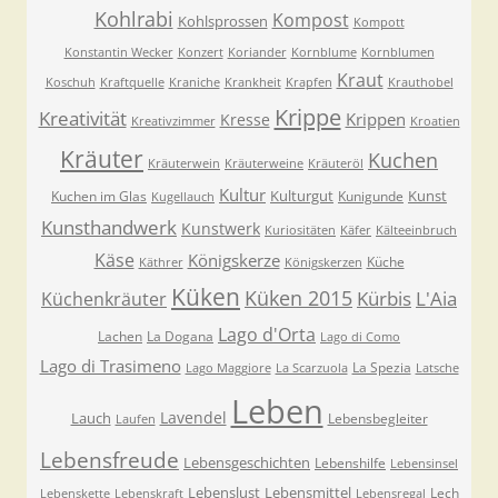
Kohlrabi
Kompost
Kohlsprossen
Kompott
Konstantin Wecker
Konzert
Koriander
Kornblume
Kornblumen
Kraut
Koschuh
Kraftquelle
Kraniche
Krankheit
Krapfen
Krauthobel
Krippe
Kreativität
Krippen
Kresse
Kreativzimmer
Kroatien
Kräuter
Kuchen
Kräuterwein
Kräuterweine
Kräuteröl
Kultur
Kulturgut
Kunst
Kuchen im Glas
Kunigunde
Kugellauch
Kunsthandwerk
Kunstwerk
Kuriositäten
Käfer
Kälteeinbruch
Käse
Königskerze
Küche
Käthrer
Königskerzen
Küken
Küken 2015
Kürbis
L'Aia
Küchenkräuter
Lago d'Orta
Lachen
La Dogana
Lago di Como
Lago di Trasimeno
La Spezia
Lago Maggiore
La Scarzuola
Latsche
Leben
Lavendel
Lauch
Lebensbegleiter
Laufen
Lebensfreude
Lebensgeschichten
Lebenshilfe
Lebensinsel
Lebenslust
Lebensmittel
Lech
Lebenskette
Lebenskraft
Lebensregal