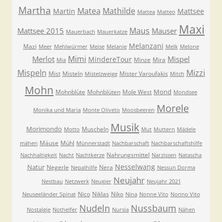
Martha
Matea
Mathilde
Martin
Mattsee
Mattea
Matteo
Maxi
Maus
Mattsee 2015
Mauser
Mauerbach
Mauerkatze
Melanzani
Mazi
Meer
Mehlwürmer
Meise
Melanie
Melk
Melone
Mimi
Merlot
Mispel
MindereTour
Minze
Mira
Mia
Mispeln
Mizzi
Mist
Misteln
Mister Varoufakis
Mistelzweige
Mitch
Mohn
Mond
Mohnblüte
Mohnblüten
Mole West
Mondsee
Morele
Monika und Maria
Monte Oliveto
Moosbeeren
Musik
Morimondo
Muscheln
Motto
Mut
Muttern
Mädele
Mäuse
Mühl
mähen
Münnerstadt
Nachbarschaft
Nachbarschaftshilfe
Nahrungsmittel
Nachhaltigkeit
Nacht
Nachtkerze
Narzissen
Natascha
Nesselwang
Natur
Negerle
Nera
Nepalhilfe
Nessun Dorma
Neujahr
Nestbau
Netzwerk
Neugier
Neujahr 2021
Nico
Niklas
Niko
Neuseeländer Spinat
Nina
Nonne Vito
Nonno Vito
Nudeln
Nussbaum
Nostalgie
Nothelfer
Nursia
Nähen