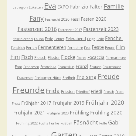
Eva
Familie
Fabrizio
Falter
EXPO
Estragon
Etiketten
Fany
Fasten 2020
Fassl
Fasnacht 2020
Fastenzeit 2016
Fastenzeit 2023
Fastenzeit 2017
Fenchel
Feierabend
Fede
faszinierend
Fauna
Fehler
Feige
Felix
Feste
Fermentieren
Film
Ferien
Feuer
Fendrich
Fernlehre
Fest
Fini
Fisch
Flocke
Focaccia
Fleisch
Flieder
Florez
Formarinsee
Franzl
Foto
Franziska
Frauen
Francesco
Franziskus
Frauenoase
Freude
Freising
Freiheit
Frauensee
Freiburger Hütte
Freunde
Frida
Friedl
Frieden
Friedhof
Frosch
Frost
Frühjahr 2020
Frühjahr 2019
Frühjahr 2017
Frust
Frühling
Frühling 2020
Frühjahr 2021
Frühjahr 2023
Fåsnåcht
Gabi
Funke
Frühling 2022
Fuchs
Fußball
Fülle
Garten