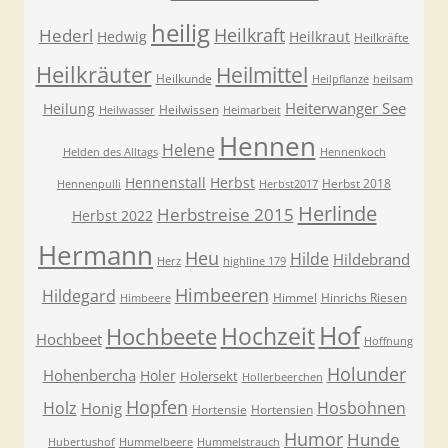
heilig
Heilkraft
Hederl
Hedwig
Heilkraut
Heilkräfte
Heilkräuter
Heilmittel
Heilkunde
Heilpflanze
heilsam
Heiterwanger See
Heilung
Heilwissen
Heilwasser
Heimarbeit
Hennen
Helene
Helden des Alltags
Hennenkoch
Hennenstall
Herbst
Herbst 2018
Hennenpulli
Herbst2017
Herlinde
Herbstreise 2015
Herbst 2022
Hermann
Heu
Hilde
Hildebrand
Herz
highline 179
Himbeeren
Hildegard
Himmel
Hinrichs Riesen
Himbeere
Hof
Hochzeit
Hochbeete
Hochbeet
Hoffnung
Holunder
Hohenbercha
Holer
Holersekt
Hollerbeerchen
Hopfen
Holz
Hosbohnen
Honig
Hortensie
Hortensien
Humor
Hunde
Hubertushof
Hummelbeere
Hummelstrauch