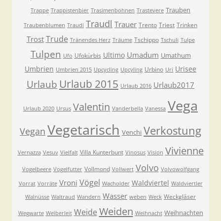
Trauben
Trappe
Trappistenbier
Trasimenbohnen
Trastevere
Traudl
Trauer
Trento
Triest
Trinken
Traubenblumen
Traudi
Trude
Trost
Tschippo
Tränendes Herz
Träume
Tschuli
Tulpe
Tulpen
Umadum
Ultimo
Umathum
Ufokürbis
Ufo
Umbrien
Urisee
Urbino
Umbrien 2015
Upcycling
Upcyling
Uri
Urlaub 2015
Urlaub
Urlaub2017
Urlaub 2016
Vega
Valentin
Urlaub 2020
Ursus
Vanderbella
Vanessa
Vegetarisch
Verkostung
Vegan
Venchi
Vivienne
Villa Kunterbunt
Vernazza
Vesuv
Vielfalt
Vinosus
Vision
Volvo
Vollmond
Vogelbeere
Vogelfutter
Vollwert
Volvowolfgang
Vögel
Vroni
Waldviertel
Vorrat
Vorräte
Wacholder
Waldviertler
Wasser
Weckgläser
Walnüsse
Waltraud
Wandern
weben
Weck
Weiden
Weide
Weihnachten
Wegwarte
Weiberleit
Weihnacht