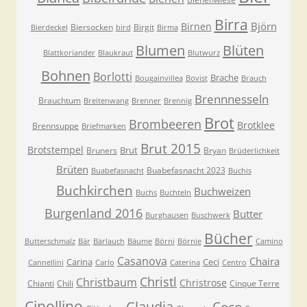
Birra
Björn
Birnen
Biersocken
Birgit
Bierdeckel
bird
Birma
Blumen
Blüten
Blattkoriander
Blaukraut
Blutwurz
Bohnen
Borlotti
Brache
Bougainvillea
Bovist
Brauch
Brennnesseln
Brauchtum
Breitenwang
Brenner
Brennig
Brot
Brombeeren
Brotklee
Brennsuppe
Briefmarken
Brut 2015
Brotstempel
Brut
Bruners
Bryan
Brüderlichkeit
Brüten
Buabefasnacht 2023
Buabefasnacht
Buchis
Buchkirchen
Buchweizen
Buchs
Buchteln
Burgenland 2016
Butter
Burghausen
Buschwerk
Bücher
Butterschmalz
Bär
Bärlauch
Bäume
Börni
Börnie
Camino
Casanova
Chaira
Carina
Ceci
Cannellini
Carlo
Caterina
Centro
Christl
Christbaum
Christrose
Chianti
Chili
Cinque Terre
Cipollino
Claudia
Coco