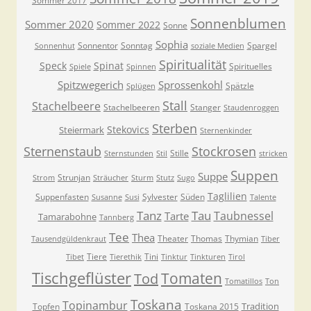
Sommer 2017
Sonnenblumen
Sommer 2020
Sommer 2022
Sonne
Sophia
Sonnentor
Sonntag
Spargel
Sonnenhut
soziale Medien
Spiritualität
Speck
Spinat
Spirituelles
Spiele
Spinnen
Spitzwegerich
Sprossenkohl
Spätzle
Splügen
Stall
Stachelbeere
Stachelbeeren
Stanger
Staudenroggen
Sterben
Stekovics
Steiermark
Sternenkinder
Sternenstaub
Stockrosen
Stille
Sternstunden
Stil
stricken
Suppen
Suppe
Strunjan
Strom
Sträucher
Sturm
Stutz
Sugo
Taglilien
Suppenfasten
Sylvester
Süden
Susanne
Susi
Talente
Tanz
Tau
Taubnessel
Tarte
Tamarabohne
Tannberg
Tee
Thea
Theater
Thomas
Thymian
Tausendgüldenkraut
Tiber
Tiere
Tini
Tibet
Tierethik
Tinktur
Tinkturen
Tirol
Tischgeflüster
Tomaten
Tod
Tomatillos
Ton
Toskana
Topinambur
Tradition
Topfen
Toskana 2015