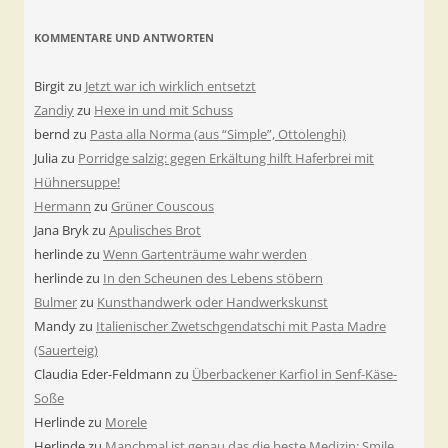
KOMMENTARE UND ANTWORTEN
Birgit
zu
Jetzt war ich wirklich entsetzt
Zandiy
zu
Hexe in und mit Schuss
bernd
zu
Pasta alla Norma (aus “Simple”, Ottolenghi)
Julia
zu
Porridge salzig: gegen Erkältung hilft Haferbrei mit
Hühnersuppe!
Hermann
zu
Grüner Couscous
Jana Bryk
zu
Apulisches Brot
herlinde
zu
Wenn Gartenträume wahr werden
herlinde
zu
In den Scheunen des Lebens stöbern
Bulmer
zu
Kunsthandwerk oder Handwerkskunst
Mandy
zu
Italienischer Zwetschgendatschi mit Pasta Madre
(Sauerteig)
Claudia Eder-Feldmann
zu
Überbackener Karfiol in Senf-Käse-
Soße
Herlinde
zu
Morele
Herlinde
zu
Manchmal ist genau das die beste Medizin: Smile