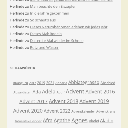
Herlinde
zu
Man beachte den Eiszapfen
Herlinde
zu
In die Jahre gekommen
Herlinde
zu
So schaut’s aus
Herlinde
zu
Dieses Naturphänomen erleben wir jedes Jahr
Herlinde
zu
Dieses Mal: Rodeln
Herlinde
zu
Das erste Mal wieder im Schnee
Herlinde
zu
Rotz und Wåsser
SCHLAGWÖRTER
Abbiategrasso
2019
2021
Abschied
#Känguru
2017
Abbazia
Advent
Adela
Advent 2016
Ada
Absurdistan
Adolf
Advent 2018
Advent 2019
Advent 2017
Advent 2020
Advent 2022
Adventkalender
Adventkranz
Agnes
Afra
Agathe
Aladin
Akelei
Adventskalender