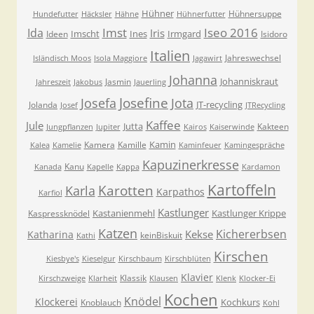
Hühner
Hühnersuppe
Hundefutter
Häcksler
Hähne
Hühnerfutter
Imst
Iseo 2016
Ida
Iris
Imscht
Ines
Irmgard
Ideen
Isidoro
Italien
Jahreswechsel
Isländisch Moos
Isola Maggiore
Jagawirt
Johanna
Johanniskraut
Jasmin
Jahreszeit
Jakobus
Jauerling
Josefa
Josefine
Jota
JT-recycling
Jolanda
Josef
JTRecycling
Kaffee
Jule
Jutta
Kakteen
Jungpflanzen
Jupiter
Kairos
Kaiserwinde
Kamin
Kamera
Kamille
Kalea
Kamelie
Kaminfeuer
Kamingespräche
Kapuzinerkresse
Kanu
Kanada
Kapelle
Kappa
Kardamon
Kartoffeln
Karla
Karotten
Karpathos
Karfiol
Kastlunger
Kastanienmehl
Kastlunger Krippe
Kaspressknödel
Katzen
Kichererbsen
Kekse
Katharina
keinBiskuit
Kathi
Kirschen
Kiesbye's
Kieselgur
Kirschbaum
Kirschblüten
Klavier
Klassik
Kirschzweige
Klarheit
Klausen
Klenk
Klocker-Ei
Kochen
Knödel
Klockerei
Kochkurs
Knoblauch
Kohl