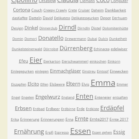
Cittaslow
Clematis
Computer
Cortona
Couch
Dankbarkeit
Creepy Crawly
Crete
Cruiser
Daheim
Datteln
David
Depot
dasKaffee
Delikatess
Delikatessgurken
Derhuam
Dirndl
Dinkel
Design
Distel
Dinnerclub
Dirndln
Dolomitenhütte
Donatello
Domin
Domori
Drewermann
Dubai
Dulcis
Dunkelheit
Dürrenberg
edelwiser
Dunkelsteinerwald
Dörrobst
Echinacea
Eier
Efeu
Eierkarton
Eierschwammerl
einkochen
Einkorn
Einmachgläser
Einwecken
Einlegegurken
einlegen
Einstreu
Eintopf
Emma
Eltern
Elcito
Elsbeere
Elvis
Eiszapfen
Elfen
Emmer
Enten
Engelwurz
Enteneier
Engel
Engelen
England
entsaften
Erdäpfel
Erbsen
Erdbeer
Erde
Erdbad
Erdbirne
Erdkiste
Ernte
Ernte2017
Erinnerung
Erinnerungen
Erna
Ernte 2017
Erika
Essen
Ernährung
Essig
Erpfi
Espresso
Essen gehen