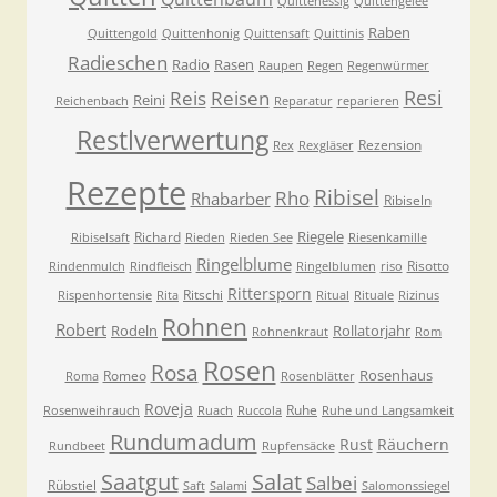
Quittenessig
Quittengelee
Raben
Quittengold
Quittenhonig
Quittensaft
Quittinis
Radieschen
Radio
Rasen
Raupen
Regen
Regenwürmer
Resi
Reis
Reisen
Reini
Reichenbach
Reparatur
reparieren
Restlverwertung
Rezension
Rex
Rexgläser
Rezepte
Ribisel
Rho
Rhabarber
Ribiseln
Riegele
Richard
Ribiselsaft
Rieden
Rieden See
Riesenkamille
Ringelblume
Risotto
Rindenmulch
Rindfleisch
Ringelblumen
riso
Rittersporn
Ritschi
Rispenhortensie
Rita
Ritual
Rituale
Rizinus
Rohnen
Robert
Rodeln
Rollatorjahr
Rohnenkraut
Rom
Rosen
Rosa
Rosenhaus
Romeo
Roma
Rosenblätter
Roveja
Ruhe
Rosenweihrauch
Ruach
Ruccola
Ruhe und Langsamkeit
Rundumadum
Rust
Räuchern
Rundbeet
Rupfensäcke
Saatgut
Salat
Salbei
Rübstiel
Saft
Salami
Salomonssiegel