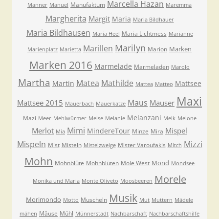
Marcella Hazan
Manufaktum
Manner
Manuel
Maremma
Margherita
Margit
Maria
Maria Bildhauer
Maria Bildhausen
Maria Lichtmess
Maria Heel
Marianne
Marilyn
Marillen
Marken
Marion
Marienplatz
Marietta
Marken 2016
Marmelade
Marmeladen
Marolo
Martha
Matea
Mathilde
Martin
Mattsee
Mattea
Matteo
Maxi
Maus
Mattsee 2015
Mauser
Mauerbach
Mauerkatze
Melanzani
Mazi
Meer
Mehlwürmer
Meise
Melanie
Melk
Melone
Mimi
Merlot
Mispel
MindereTour
Minze
Mira
Mia
Mispeln
Mizzi
Mist
Misteln
Mister Varoufakis
Mistelzweige
Mitch
Mohn
Mond
Mohnblüte
Mohnblüten
Mole West
Mondsee
Morele
Monika und Maria
Monte Oliveto
Moosbeeren
Musik
Morimondo
Muscheln
Motto
Mut
Muttern
Mädele
Mäuse
Mühl
mähen
Münnerstadt
Nachbarschaft
Nachbarschaftshilfe