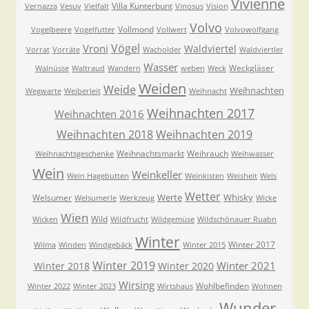
Vivienne
Villa Kunterbunt
Vernazza
Vesuv
Vielfalt
Vinosus
Vision
Volvo
Vollmond
Vogelbeere
Vogelfutter
Vollwert
Volvowolfgang
Vögel
Vroni
Waldviertel
Vorrat
Vorräte
Wacholder
Waldviertler
Wasser
Weckgläser
Walnüsse
Waltraud
Wandern
weben
Weck
Weiden
Weide
Weihnachten
Wegwarte
Weiberleit
Weihnacht
Weihnachten 2017
Weihnachten 2016
Weihnachten 2018
Weihnachten 2019
Weihnachtsmarkt
Weihrauch
Weihnachtsgeschenke
Weihwasser
Wein
Weinkeller
Wein Hagebutten
Weinkisten
Weisheit
Wels
Wetter
Werte
Whisky
Welsumer
Welsumerle
Werkzeug
Wicke
Wien
Wild
Wicken
Wildfrucht
Wildgemüse
Wildschönauer Ruabn
Winter
Winter 2017
Wilma
Winden
Windgebäck
Winter 2015
Winter 2019
Winter 2021
Winter 2018
Winter 2020
Wirsing
Wohlbefinden
Winter 2022
Winter 2023
Wirtshaus
Wohnen
Wunder