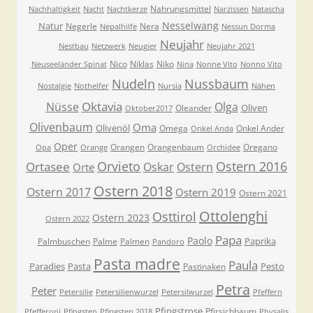
Nahrungsmittel
Nachhaltigkeit
Nacht
Nachtkerze
Narzissen
Natascha
Nesselwang
Natur
Negerle
Nera
Nepalhilfe
Nessun Dorma
Neujahr
Nestbau
Netzwerk
Neugier
Neujahr 2021
Nico
Niklas
Niko
Neuseeländer Spinat
Nina
Nonne Vito
Nonno Vito
Nudeln
Nussbaum
Nostalgie
Nothelfer
Nursia
Nähen
Oktavia
Nüsse
Olga
Oliven
Oleander
Oktober2017
Olivenbaum
Oma
Olivenöl
Omega
Onkel Ander
Onkel Anda
Oper
Orangen
Orangenbaum
Oregano
Opa
Orange
Orchidee
Orvieto
Ostern 2016
Ortasee
Oskar
Ostern
Orte
Ostern 2018
Ostern 2017
Ostern 2019
Ostern 2021
Ottolenghi
Osttirol
Ostern 2023
Ostern 2022
Papa
Paolo
Paprika
Palmbuschen
Palme
Palmen
Pandoro
Pasta madre
Paula
Paradies
Pasta
Pesto
Pastinaken
Petra
Peter
Petersilie
Petersilienwurzel
Petersilwurzel
Pfeffern
Pfingstrose
Pfirsichbaum
Pfefferoni
Pfingsten
Pfingsten 2018
Physalis