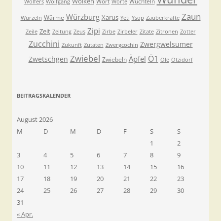
Wolken
Wort
Wuchteln
Wolfers
Wolfgang
Worte
Zaun
Würzburg
Xarus
Wärme
Wurzeln
Yeti
Ysop
Zauberkräfte
Zipi
Zeit
Zeile
Zeitung
Zeus
Zirbe
Zirbeler
Zitate
Zitronen
Zotter
Zucchini
Zwergwelsumer
Zukunft
Zutaten
Zwergcochin
Zwiebel
Ö1
Äpfel
Zwetschgen
Zwiebeln
Öle
Ötzidorf
BEITRAGSKALENDER
August 2026
M
D
M
D
F
S
S
1
2
3
4
5
6
7
8
9
10
11
12
13
14
15
16
17
18
19
20
21
22
23
24
25
26
27
28
29
30
31
« Apr.