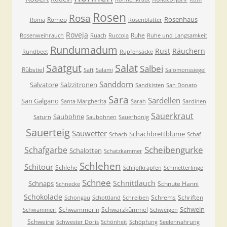
Rosen
Rosa
Rosenhaus
Romeo
Roma
Rosenblätter
Roveja
Ruhe
Rosenweihrauch
Ruach
Ruccola
Ruhe und Langsamkeit
Rundumadum
Rust
Räuchern
Rundbeet
Rupfensäcke
Saatgut
Salat
Salbei
Rübstiel
Saft
Salami
Salomonssiegel
Sanddorn
Salvatore
Salzzitronen
Sandkisten
San Donato
Sara
Sardellen
San Galgano
Santa Margherita
Sarah
Sardinen
Sauerkraut
Saubohne
Saturn
Saubohnen
Sauerhonig
Sauerteig
Sauwetter
Schachbrettblume
Schach
Schaf
Scheibengurke
Schafgarbe
Schalotten
Schatzkammer
Schlehen
Schitour
Schlehe
Schlipfkrapfen
Schmetterlinge
Schnee
Schnittlauch
Schnaps
Schnute Hanni
Schnecke
Schokolade
Schrems
Schriften
Schongau
Schottland
Schreiben
Schwein
Schwammerln
Schwarzkümmel
Schwammerl
Schweigen
Schweine
Schwester Doris
Schönheit
Schöpfung
Seelennahrung