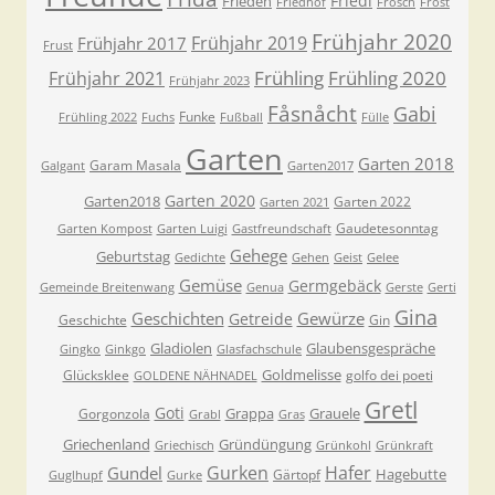
Friedl
Frieden
Friedhof
Frosch
Frost
Frühjahr 2020
Frühjahr 2019
Frühjahr 2017
Frust
Frühling
Frühling 2020
Frühjahr 2021
Frühjahr 2023
Fåsnåcht
Gabi
Funke
Frühling 2022
Fuchs
Fußball
Fülle
Garten
Garten 2018
Garam Masala
Galgant
Garten2017
Garten 2020
Garten2018
Garten 2022
Garten 2021
Gaudetesonntag
Garten Kompost
Garten Luigi
Gastfreundschaft
Gehege
Geburtstag
Gedichte
Gehen
Geist
Gelee
Gemüse
Germgebäck
Gemeinde Breitenwang
Genua
Gerste
Gerti
Gina
Geschichten
Gewürze
Getreide
Geschichte
Gin
Gladiolen
Glaubensgespräche
Gingko
Ginkgo
Glasfachschule
Goldmelisse
Glücksklee
golfo dei poeti
GOLDENE NÄHNADEL
Gretl
Goti
Grappa
Grauele
Gorgonzola
Grabl
Gras
Griechenland
Gründüngung
Griechisch
Grünkohl
Grünkraft
Gurken
Hafer
Gundel
Hagebutte
Gärtopf
Guglhupf
Gurke