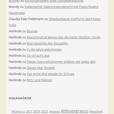
Bulmer
zu
Kunsthandwerk oder Handwerkskunst
Mandy
zu
Italienischer Zwetschgendatschi mit Pasta Madre
(Sauerteig)
Claudia Eder-Feldmann
zu
Überbackener Karfiol in Senf-Käse-
Soße
Herlinde
zu
Morele
Herlinde
zu
Manchmal ist genau das die beste Medizin: Smile
Herlinde
zu
Man beachte den Eiszapfen
Herlinde
zu
In die Jahre gekommen
Herlinde
zu
So schaut’s aus
Herlinde
zu
Dieses Naturphänomen erleben wir jedes Jahr
Herlinde
zu
Dieses Mal: Rodeln
Herlinde
zu
Das erste Mal wieder im Schnee
Herlinde
zu
Rotz und Wåsser
SCHLAGWÖRTER
Abbiategrasso
2019
2021
Abschied
#Känguru
2017
Abbazia