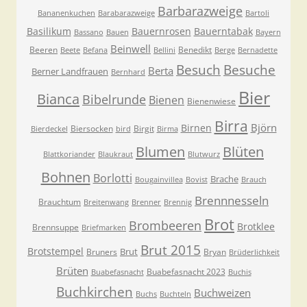
Barbarazweige
Bananenkuchen
Barabarazweige
Bartoli
Basilikum
Bauernrosen
Bauerntabak
Bassano
Bauen
Bayern
Beinwell
Beeren
Benedikt
Beete
Befana
Bellini
Berge
Bernadette
Besuche
Besuch
Berta
Berner Landfrauen
Bernhard
Bier
Bianca
Bibelrunde
Bienen
Bienenwiese
Birra
Björn
Birnen
Biersocken
Birgit
Bierdeckel
bird
Birma
Blumen
Blüten
Blattkoriander
Blaukraut
Blutwurz
Bohnen
Borlotti
Brache
Bougainvillea
Bovist
Brauch
Brennnesseln
Brauchtum
Breitenwang
Brenner
Brennig
Brot
Brombeeren
Brotklee
Brennsuppe
Briefmarken
Brut 2015
Brotstempel
Brut
Bruners
Bryan
Brüderlichkeit
Brüten
Buabefasnacht 2023
Buabefasnacht
Buchis
Buchkirchen
Buchweizen
Buchs
Buchteln