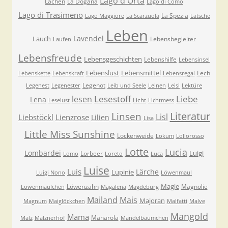
Lago d'Orta
Lachen
La Dogana
Lago di Como
Lago di Trasimeno
La Spezia
Lago Maggiore
La Scarzuola
Latsche
Leben
Lavendel
Lauch
Lebensbegleiter
Laufen
Lebensfreude
Lebensgeschichten
Lebenshilfe
Lebensinsel
Lebenslust
Lebensmittel
Lech
Lebenskette
Lebenskraft
Lebensregal
Legenot
Legenest
Legenester
Leib und Seele
Leinen
Leisi
Lektüre
Lesestoff
Liebe
lesen
Lena
Licht
Leselust
Lichtmess
Literatur
Linsen
Lisl
Liebstöckl
Lienzrose
Lilien
Lisa
Little Miss Sunshine
Lockenweide
Lokum
Lollorosso
Lotte
Lucia
Lombardei
Luigi
Lorbeer
Lomo
Loreto
Luca
Luise
Luis
Lärche
Lupinie
Luigi Nono
Löwenmaul
Magie
Löwenzahn
Magnolie
Löwenmäulchen
Magalena
Magdeburg
Mailand
Mais
Majoran
Magnum
Maiglöckchen
Malfatti
Malve
Mangold
Mama
Manarola
Malz
Malznerhof
Mandelbäumchen