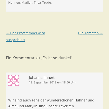
Hennen
,
Marilyn
,
Thea
,
Trude
.
Beitragsnavigation
←
Der Brotstempel wird
Die Tomaten
→
ausprobiert
Ein Kommentar zu „
Es ist so dunkel
“
Johanna linnert
19. September 2013 um 18:56 Uhr
Wir sind auch Fans der wunderschönen Hühner und
Alma und Marylin sind unsere Favoriten