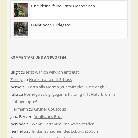
Eine kleine, feine Ernte Hosbohnen
Bleibt noch Hildegard
KOMMENTARE UND ANTWORTEN
Birgit
zu
Jetzt war ich wirklich entsetzt
Zandiy
zu
Hexe in und mit Schuss
bernd
zu
Pasta alla Norma (aus “Simple”, Ottolenghi)
Julia
zu
Porridge salzig: gegen Erkältung hilft Haferbrei mit
Hühnersuppe!
Hermann
zu
Grüner Couscous
Jana Bryk
zu
Apulisches Brot
herlinde
zu
Wenn Gartenträume wahr werden
herlinde
zu
In den Scheunen des Lebens stöbern