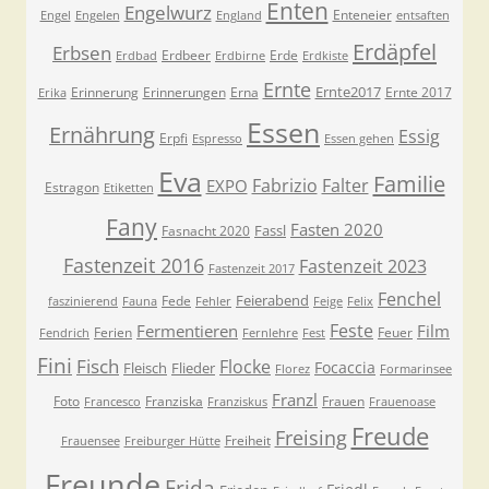
Enten
Engelwurz
Enteneier
Engel
Engelen
England
entsaften
Erdäpfel
Erbsen
Erdbeer
Erde
Erdbad
Erdbirne
Erdkiste
Ernte
Ernte2017
Erinnerung
Erinnerungen
Erna
Ernte 2017
Erika
Essen
Ernährung
Essig
Erpfi
Espresso
Essen gehen
Eva
Familie
Fabrizio
Falter
EXPO
Estragon
Etiketten
Fany
Fasten 2020
Fassl
Fasnacht 2020
Fastenzeit 2016
Fastenzeit 2023
Fastenzeit 2017
Fenchel
Feierabend
Fede
faszinierend
Fauna
Fehler
Feige
Felix
Feste
Fermentieren
Film
Ferien
Feuer
Fendrich
Fernlehre
Fest
Fini
Fisch
Flocke
Focaccia
Fleisch
Flieder
Florez
Formarinsee
Franzl
Foto
Franziska
Frauen
Francesco
Franziskus
Frauenoase
Freude
Freising
Freiheit
Frauensee
Freiburger Hütte
Freunde
Frida