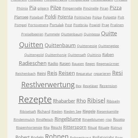
Pilze
Pia
Pizza
Phönix
pilgern
Pimpernelle
Pincinelle
Piran
Poldi
Polenta
Plansee
Polaiball
Politisches
Polpa
Polpette
Polt
Portulak
Pompei
Portovenere
Post
Postbräu
Powidl
Prag
Pralinen
Quitte
Preiselbeeren
Pummele
Qiuttenbaum
Quintessa
Quitten
Quittenbaum
Quittenessig
Quittengelee
Raben
Quittengold
Quittenhonig
Quittensaft
Quittinis
Radieschen
Radio
Rasen
Raupen
Regen
Regenwürmer
Resi
Reis
Reisen
Reini
Reichenbach
Reparatur
reparieren
Restlverwertung
Rezension
Rex
Rexgläser
Rezepte
Ribisel
Rho
Rhabarber
Ribiseln
Riegele
Richard
Ribiselsaft
Rieden
Rieden See
Riesenkamille
Ringelblume
Risotto
Rindenmulch
Rindfleisch
Ringelblumen
riso
Rittersporn
Ritschi
Rispenhortensie
Rita
Ritual
Rituale
Rizinus
Rohnen
Robert
Rodeln
Rollatorjahr
Rohnenkraut
Rom