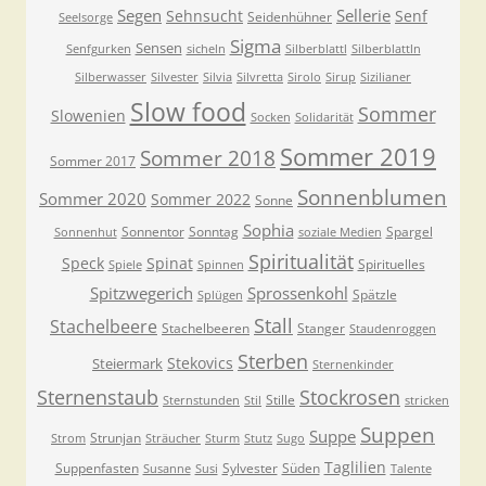
Segen
Sellerie
Sehnsucht
Senf
Seidenhühner
Seelsorge
Sigma
Sensen
Senfgurken
sicheln
Silberblattl
Silberblattln
Silberwasser
Silvester
Silvia
Silvretta
Sirolo
Sirup
Sizilianer
Slow food
Sommer
Slowenien
Socken
Solidarität
Sommer 2019
Sommer 2018
Sommer 2017
Sonnenblumen
Sommer 2020
Sommer 2022
Sonne
Sophia
Sonnentor
Sonntag
Spargel
Sonnenhut
soziale Medien
Spiritualität
Speck
Spinat
Spirituelles
Spiele
Spinnen
Spitzwegerich
Sprossenkohl
Spätzle
Splügen
Stall
Stachelbeere
Stachelbeeren
Stanger
Staudenroggen
Sterben
Stekovics
Steiermark
Sternenkinder
Sternenstaub
Stockrosen
Stille
Sternstunden
Stil
stricken
Suppen
Suppe
Strunjan
Strom
Sträucher
Sturm
Stutz
Sugo
Taglilien
Suppenfasten
Sylvester
Süden
Susanne
Susi
Talente