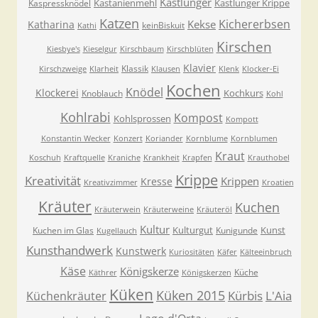
Kastlunger
Kastanienmehl
Kastlunger Krippe
Kaspressknödel
Katzen
Kichererbsen
Kekse
Katharina
keinBiskuit
Kathi
Kirschen
Kiesbye's
Kieselgur
Kirschbaum
Kirschblüten
Klavier
Klassik
Kirschzweige
Klarheit
Klausen
Klenk
Klocker-Ei
Kochen
Knödel
Klockerei
Kochkurs
Knoblauch
Kohl
Kohlrabi
Kompost
Kohlsprossen
Kompott
Konstantin Wecker
Konzert
Koriander
Kornblume
Kornblumen
Kraut
Koschuh
Kraftquelle
Kraniche
Krankheit
Krapfen
Krauthobel
Krippe
Kreativität
Krippen
Kresse
Kreativzimmer
Kroatien
Kräuter
Kuchen
Kräuterwein
Kräuterweine
Kräuteröl
Kultur
Kulturgut
Kunst
Kuchen im Glas
Kunigunde
Kugellauch
Kunsthandwerk
Kunstwerk
Kuriositäten
Käfer
Kälteeinbruch
Käse
Königskerze
Küche
Käthrer
Königskerzen
Küken
Küken 2015
Kürbis
L'Aia
Küchenkräuter