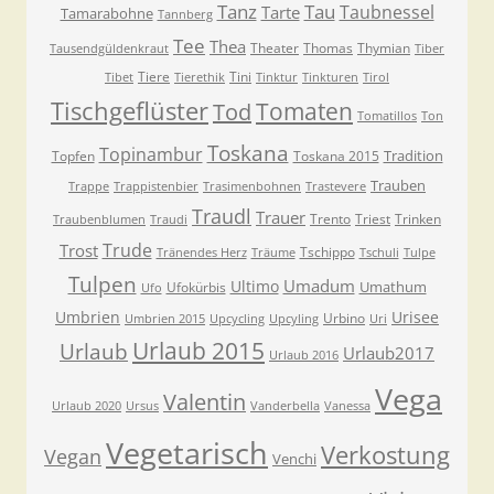
Tanz
Tau
Taubnessel
Tarte
Tamarabohne
Tannberg
Tee
Thea
Theater
Thomas
Thymian
Tausendgüldenkraut
Tiber
Tiere
Tini
Tibet
Tierethik
Tinktur
Tinkturen
Tirol
Tischgeflüster
Tomaten
Tod
Tomatillos
Ton
Toskana
Topinambur
Tradition
Topfen
Toskana 2015
Trauben
Trappe
Trappistenbier
Trasimenbohnen
Trastevere
Traudl
Trauer
Trento
Triest
Trinken
Traubenblumen
Traudi
Trude
Trost
Tschippo
Tränendes Herz
Träume
Tschuli
Tulpe
Tulpen
Umadum
Ultimo
Umathum
Ufokürbis
Ufo
Umbrien
Urisee
Urbino
Umbrien 2015
Upcycling
Upcyling
Uri
Urlaub 2015
Urlaub
Urlaub2017
Urlaub 2016
Vega
Valentin
Urlaub 2020
Ursus
Vanderbella
Vanessa
Vegetarisch
Verkostung
Vegan
Venchi