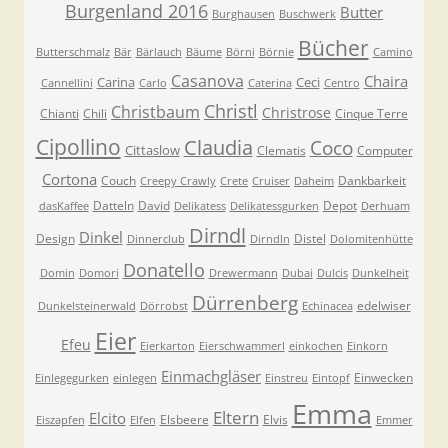
Burgenland 2016
Butter
Burghausen
Buschwerk
Bücher
Butterschmalz
Bär
Bärlauch
Bäume
Börni
Börnie
Camino
Casanova
Chaira
Carina
Ceci
Cannellini
Carlo
Caterina
Centro
Christl
Christbaum
Christrose
Chianti
Chili
Cinque Terre
Cipollino
Claudia
Coco
Cittaslow
Clematis
Computer
Cortona
Couch
Dankbarkeit
Creepy Crawly
Crete
Cruiser
Daheim
Datteln
David
Depot
dasKaffee
Delikatess
Delikatessgurken
Derhuam
Dirndl
Dinkel
Design
Distel
Dinnerclub
Dirndln
Dolomitenhütte
Donatello
Domin
Domori
Drewermann
Dubai
Dulcis
Dunkelheit
Dürrenberg
edelwiser
Dunkelsteinerwald
Dörrobst
Echinacea
Eier
Efeu
Eierkarton
Eierschwammerl
einkochen
Einkorn
Einmachgläser
Einwecken
Einlegegurken
einlegen
Einstreu
Eintopf
Emma
Eltern
Elcito
Elsbeere
Elvis
Eiszapfen
Elfen
Emmer