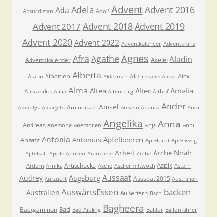
Advent
Adela
Advent 2016
Ada
Absurdistan
Adolf
Advent 2018
Advent 2019
Advent 2017
Advent 2020
Advent 2022
Adventkalender
Adventkranz
Agnes
Afra
Agathe
Aladin
Akelei
Adventskalender
Alberta
Albanien
Alex
Alaun
Aldermann
Alderman
Alessi
Alma
Altea
Alter
Amalia
Alexandro
Althof
Alina
Altenburg
Ander
Amsel
Ammersee
Amarilys
Amaryllis
Amseln
Ananas
Andi
Angelika
Anna
Andreas
Anemone
Anemonen
Anja
Anni
Antonia
Apfelbeeren
Antonius
Ansatz
Apfelbrot
Apfelessig
Arche Noah
Arbeit
Apfelsaft
Apple
Apulien
Araukanie
Arche
Aspik
Artischocke
Ardern
Arnika
Asche
Aschermittwoch
Astern
Aussaat
Augsburg
Audrey
Aussaat 2015
Aufzucht
Australian
AuswärtsEssen
backen
Australien
Außerfern
Bach
Bagheera
Bad
Backgammon
Bad Aibling
Baldur
Ballonfahrer