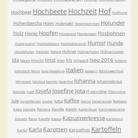
Hof
Hochzeit
Hochbeete
Hochbeet
Hoffnung
Holunder
Hohenbercha
Holer
Holersekt
Hollerbeerchen
Hopfen
Holz
Hosbohnen
Honig
Hortensie
Hortensien
Humor
Hunde
Hubertushof
Hummelbeere
Hummelstrauch
Hühner
Hühnersuppe
Hundefutter
Häcksler
Hähne
Hühnerfutter
Imst
Iseo 2016
Ida
Iris
Imscht
Ines
Irmgard
Ideen
Isidoro
Italien
Jahreswechsel
Isländisch Moos
Isola Maggiore
Jagawirt
Johanna
Johanniskraut
Jasmin
Jahreszeit
Jakobus
Jauerling
Josefa
Josefine
Jota
JT-recycling
Jolanda
Josef
JTRecycling
Kaffee
Jule
Jutta
Kakteen
Jungpflanzen
Jupiter
Kairos
Kaiserwinde
Kamin
Kamera
Kamille
Kalea
Kamelie
Kaminfeuer
Kamingespräche
Kapuzinerkresse
Kanu
Kanada
Kapelle
Kappa
Kardamon
Kartoffeln
Karla
Karotten
Karpathos
Karfiol