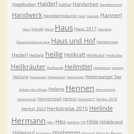
Haiderl
Handarbeit
Hagebutten
haltbar
Handsemmel
Handwerk
Hannerl
Handwerkskunst
Hanf
Hannah
Haus
Haus 2017
Harald
Hans
Harze
Hausbier
Haus und Hof
Heckenrose
Hausmeisterservice
heilig
Heilkraft
Hederl
Hedwig
Heilkraut
Heilkräfte
Heilkräuter
Heilmittel
Heilkunde
Heilpflanze
heilsam
Heiterwanger See
Heilung
Heilwissen
Heilwasser
Heimarbeit
Hennen
Helene
Helden des Alltags
Hennenkoch
Hennenstall
Herbst
Herbst 2018
Hennenpulli
Herbst2017
Herlinde
Herbstreise 2015
Herbst 2022
Hermann
Heu
Hilde
Hildebrand
Herz
highline 179
Himbeeren
Hildegard
Himmel
Hinrichs Riesen
Himbeere