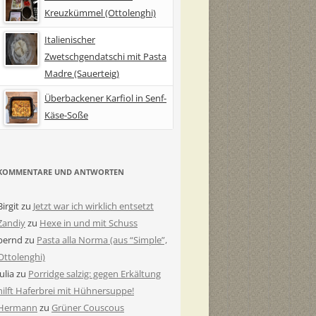
Kreuzkümmel (Ottolenghi)
Italienischer
Zwetschgendatschi mit Pasta
Madre (Sauerteig)
Überbackener Karfiol in Senf-
Käse-Soße
KOMMENTARE UND ANTWORTEN
Birgit
zu
Jetzt war ich wirklich entsetzt
Zandiy
zu
Hexe in und mit Schuss
bernd
zu
Pasta alla Norma (aus “Simple”,
Ottolenghi)
Julia
zu
Porridge salzig: gegen Erkältung
hilft Haferbrei mit Hühnersuppe!
Hermann
zu
Grüner Couscous