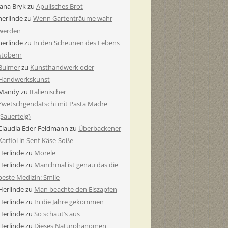
Jana Bryk
zu
Apulisches Brot
herlinde
zu
Wenn Gartenträume wahr
werden
herlinde
zu
In den Scheunen des Lebens
stöbern
Bulmer
zu
Kunsthandwerk oder
Handwerkskunst
Mandy
zu
Italienischer
Zwetschgendatschi mit Pasta Madre
(Sauerteig)
Claudia Eder-Feldmann
zu
Überbackener
Karfiol in Senf-Käse-Soße
Herlinde
zu
Morele
Herlinde
zu
Manchmal ist genau das die
beste Medizin: Smile
Herlinde
zu
Man beachte den Eiszapfen
Herlinde
zu
In die Jahre gekommen
Herlinde
zu
So schaut’s aus
Herlinde
zu
Dieses Naturphänomen