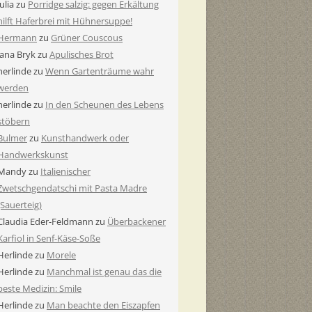
Julia
zu
Porridge salzig: gegen Erkältung
hilft Haferbrei mit Hühnersuppe!
Hermann
zu
Grüner Couscous
Jana Bryk
zu
Apulisches Brot
herlinde
zu
Wenn Gartenträume wahr
werden
herlinde
zu
In den Scheunen des Lebens
stöbern
Bulmer
zu
Kunsthandwerk oder
Handwerkskunst
Mandy
zu
Italienischer
Zwetschgendatschi mit Pasta Madre
(Sauerteig)
Claudia Eder-Feldmann
zu
Überbackener
Karfiol in Senf-Käse-Soße
Herlinde
zu
Morele
Herlinde
zu
Manchmal ist genau das die
beste Medizin: Smile
Herlinde
zu
Man beachte den Eiszapfen