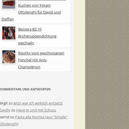
Kuchen von Yotam
Ottolenghi für David und
Steffen
Bezzera BZ 10
Brühgruppendichtung
wechseln
Risotto vom geschossenen
Fenchel mit Anis-
Champignon
KOMMENTARE UND ANTWORTEN
Birgit
zu
Jetzt war ich wirklich entsetzt
Zandiy
zu
Hexe in und mit Schuss
bernd
zu
Pasta alla Norma (aus “Simple”,
Ottolenghi)