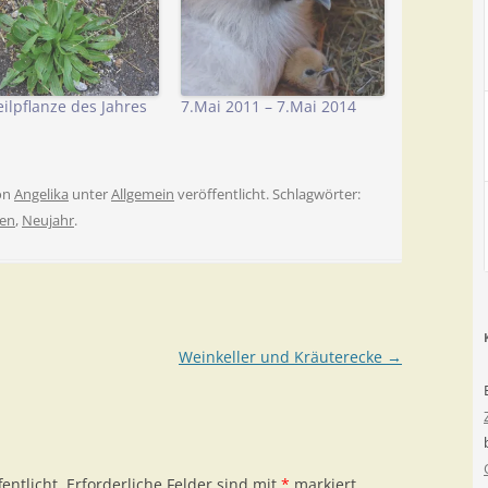
eilpflanze des Jahres
7.Mai 2011 – 7.Mai 2014
on
Angelika
unter
Allgemein
veröffentlicht. Schlagwörter:
en
,
Neujahr
.
Weinkeller und Kräuterecke
→
entlicht.
Erforderliche Felder sind mit
*
markiert