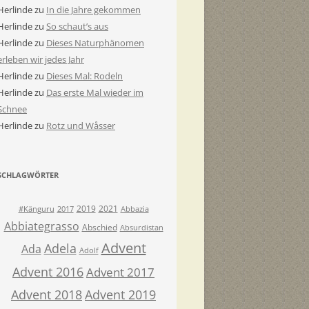
Herlinde
zu
In die Jahre gekommen
Herlinde
zu
So schaut’s aus
Herlinde
zu
Dieses Naturphänomen
erleben wir jedes Jahr
Herlinde
zu
Dieses Mal: Rodeln
Herlinde
zu
Das erste Mal wieder im
Schnee
Herlinde
zu
Rotz und Wåsser
SCHLAGWÖRTER
2019
2021
#Känguru
2017
Abbazia
Abbiategrasso
Abschied
Absurdistan
Advent
Adela
Ada
Adolf
Advent 2016
Advent 2017
Advent 2018
Advent 2019