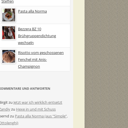
Steffen
Pasta alla Norma
Bezzera BZ 10
Brühgruppendichtung
wechseln
Risotto vom geschossenen
Fenchel mit Anis-
Champignon
KOMMENTARE UND ANTWORTEN
Birgit
zu
Jetzt war ich wirklich entsetzt
Zandiy
zu
Hexe in und mit Schuss
bernd
zu
Pasta alla Norma (aus “Simple”,
Ottolenghi)