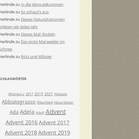
Herlinde
zu
In die Jahre gekommen
Herlinde
zu
So schaut’s aus
Herlinde
zu
Dieses Naturphänomen
erleben wir jedes Jahr
Herlinde
zu
Dieses Mal: Rodeln
Herlinde
zu
Das erste Mal wieder im
Schnee
Herlinde
zu
Rotz und Wåsser
SCHLAGWÖRTER
2019
2021
#Känguru
2017
Abbazia
Abbiategrasso
Abschied
Absurdistan
Advent
Adela
Ada
Adolf
Advent 2016
Advent 2017
Advent 2018
Advent 2019