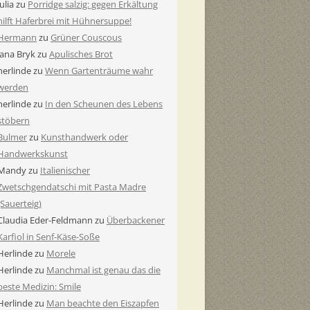
Julia
zu
Porridge salzig: gegen Erkältung
hilft Haferbrei mit Hühnersuppe!
Hermann
zu
Grüner Couscous
Jana Bryk
zu
Apulisches Brot
herlinde
zu
Wenn Gartenträume wahr
werden
herlinde
zu
In den Scheunen des Lebens
stöbern
Bulmer
zu
Kunsthandwerk oder
Handwerkskunst
Mandy
zu
Italienischer
Zwetschgendatschi mit Pasta Madre
(Sauerteig)
Claudia Eder-Feldmann
zu
Überbackener
Karfiol in Senf-Käse-Soße
Herlinde
zu
Morele
Herlinde
zu
Manchmal ist genau das die
beste Medizin: Smile
Herlinde
zu
Man beachte den Eiszapfen