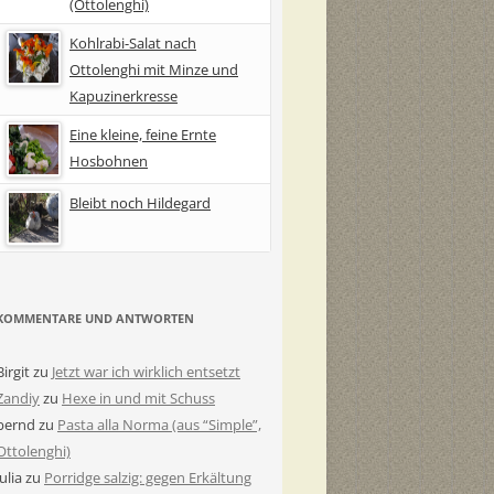
(Ottolenghi)
Kohlrabi-Salat nach
Ottolenghi mit Minze und
Kapuzinerkresse
Eine kleine, feine Ernte
Hosbohnen
Bleibt noch Hildegard
KOMMENTARE UND ANTWORTEN
Birgit
zu
Jetzt war ich wirklich entsetzt
Zandiy
zu
Hexe in und mit Schuss
bernd
zu
Pasta alla Norma (aus “Simple”,
Ottolenghi)
Julia
zu
Porridge salzig: gegen Erkältung