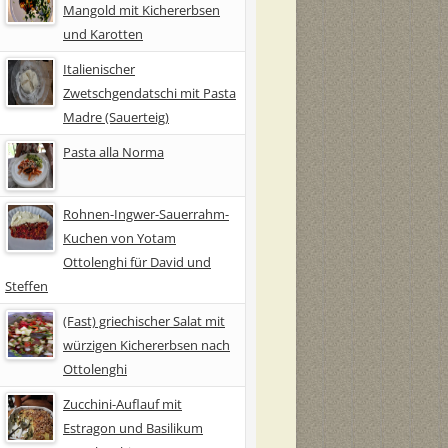
Mangold mit Kichererbsen
und Karotten
Italienischer
Zwetschgendatschi mit Pasta
Madre (Sauerteig)
Pasta alla Norma
Rohnen-Ingwer-Sauerrahm-
Kuchen von Yotam
Ottolenghi für David und
Steffen
(Fast) griechischer Salat mit
würzigen Kichererbsen nach
Ottolenghi
Zucchini-Auflauf mit
Estragon und Basilikum