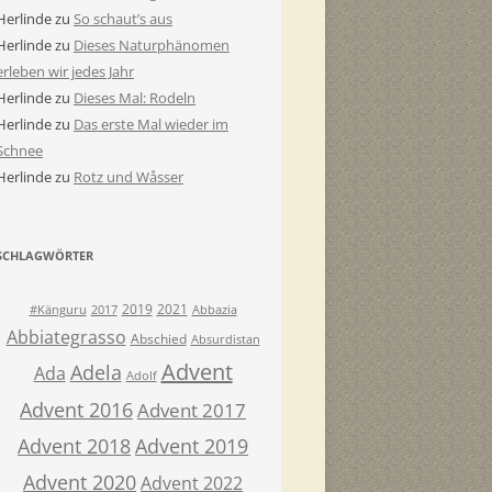
Herlinde
zu
So schaut’s aus
Herlinde
zu
Dieses Naturphänomen
erleben wir jedes Jahr
Herlinde
zu
Dieses Mal: Rodeln
Herlinde
zu
Das erste Mal wieder im
Schnee
Herlinde
zu
Rotz und Wåsser
SCHLAGWÖRTER
2019
2021
#Känguru
2017
Abbazia
Abbiategrasso
Abschied
Absurdistan
Advent
Adela
Ada
Adolf
Advent 2016
Advent 2017
Advent 2018
Advent 2019
Advent 2020
Advent 2022