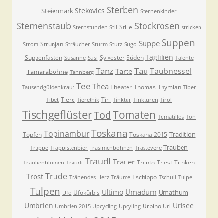
Sterben
Stekovics
Steiermark
Sternenkinder
Sternenstaub
Stockrosen
Stille
Sternstunden
Stil
stricken
Suppen
Suppe
Strunjan
Strom
Sträucher
Sturm
Stutz
Sugo
Taglilien
Suppenfasten
Sylvester
Süden
Susanne
Susi
Talente
Tanz
Tau
Taubnessel
Tarte
Tamarabohne
Tannberg
Tee
Thea
Theater
Thomas
Thymian
Tausendgüldenkraut
Tiber
Tiere
Tini
Tibet
Tierethik
Tinktur
Tinkturen
Tirol
Tischgeflüster
Tomaten
Tod
Tomatillos
Ton
Toskana
Topinambur
Tradition
Topfen
Toskana 2015
Trauben
Trappe
Trappistenbier
Trasimenbohnen
Trastevere
Traudl
Trauer
Trento
Triest
Trinken
Traubenblumen
Traudi
Trude
Trost
Tschippo
Tränendes Herz
Träume
Tschuli
Tulpe
Tulpen
Umadum
Ultimo
Umathum
Ufokürbis
Ufo
Umbrien
Urisee
Urbino
Umbrien 2015
Upcycling
Upcyling
Uri