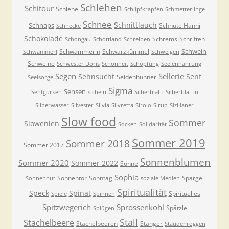
Schlehen
Schitour
Schlehe
Schlipfkrapfen
Schmetterlinge
Schnee
Schnittlauch
Schnaps
Schnute Hanni
Schnecke
Schokolade
Schrems
Schriften
Schongau
Schottland
Schreiben
Schwein
Schwammerln
Schwarzkümmel
Schwammerl
Schweigen
Schweine
Schwester Doris
Schönheit
Schöpfung
Seelennahrung
Segen
Sellerie
Sehnsucht
Senf
Seidenhühner
Seelsorge
Sigma
Sensen
Senfgurken
sicheln
Silberblattl
Silberblattln
Silberwasser
Silvester
Silvia
Silvretta
Sirolo
Sirup
Sizilianer
Slow food
Sommer
Slowenien
Socken
Solidarität
Sommer 2019
Sommer 2018
Sommer 2017
Sonnenblumen
Sommer 2020
Sommer 2022
Sonne
Sophia
Sonnentor
Sonntag
Spargel
Sonnenhut
soziale Medien
Spiritualität
Speck
Spinat
Spirituelles
Spiele
Spinnen
Spitzwegerich
Sprossenkohl
Spätzle
Splügen
Stall
Stachelbeere
Stachelbeeren
Stanger
Staudenroggen