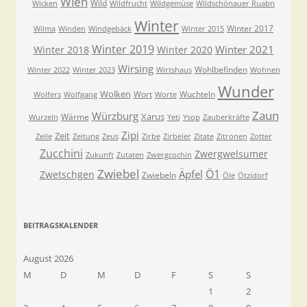
Wien
Wild
Wicken
Wildfrucht
Wildgemüse
Wildschönauer Ruabn
Winter
Winter 2017
Wilma
Winden
Windgebäck
Winter 2015
Winter 2019
Winter 2021
Winter 2018
Winter 2020
Wirsing
Wohlbefinden
Winter 2022
Winter 2023
Wirtshaus
Wohnen
Wunder
Wolken
Wort
Wuchteln
Wolfers
Wolfgang
Worte
Zaun
Würzburg
Xarus
Wärme
Wurzeln
Yeti
Ysop
Zauberkräfte
Zipi
Zeit
Zeile
Zeitung
Zeus
Zirbe
Zirbeler
Zitate
Zitronen
Zotter
Zucchini
Zwergwelsumer
Zukunft
Zutaten
Zwergcochin
Zwiebel
Ö1
Äpfel
Zwetschgen
Zwiebeln
Öle
Ötzidorf
BEITRAGSKALENDER
August 2026
M
D
M
D
F
S
S
1
2