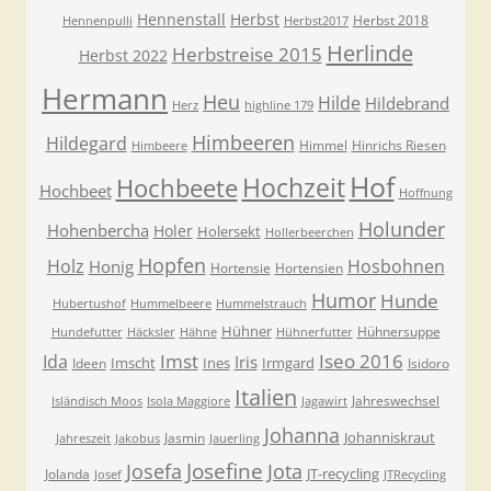
Hennenstall
Herbst
Herbst 2018
Hennenpulli
Herbst2017
Herlinde
Herbstreise 2015
Herbst 2022
Hermann
Heu
Hilde
Hildebrand
Herz
highline 179
Himbeeren
Hildegard
Himmel
Hinrichs Riesen
Himbeere
Hof
Hochzeit
Hochbeete
Hochbeet
Hoffnung
Holunder
Hohenbercha
Holer
Holersekt
Hollerbeerchen
Hopfen
Holz
Hosbohnen
Honig
Hortensie
Hortensien
Humor
Hunde
Hubertushof
Hummelbeere
Hummelstrauch
Hühner
Hühnersuppe
Hundefutter
Häcksler
Hähne
Hühnerfutter
Imst
Iseo 2016
Ida
Iris
Imscht
Ines
Irmgard
Ideen
Isidoro
Italien
Jahreswechsel
Isländisch Moos
Isola Maggiore
Jagawirt
Johanna
Johanniskraut
Jasmin
Jahreszeit
Jakobus
Jauerling
Josefa
Josefine
Jota
JT-recycling
Jolanda
Josef
JTRecycling