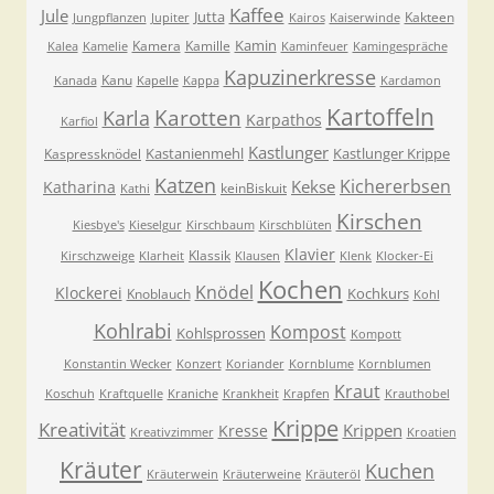
Kaffee
Jule
Jutta
Kakteen
Jungpflanzen
Jupiter
Kairos
Kaiserwinde
Kamin
Kamera
Kamille
Kalea
Kamelie
Kaminfeuer
Kamingespräche
Kapuzinerkresse
Kanu
Kanada
Kapelle
Kappa
Kardamon
Kartoffeln
Karla
Karotten
Karpathos
Karfiol
Kastlunger
Kastanienmehl
Kastlunger Krippe
Kaspressknödel
Katzen
Kichererbsen
Kekse
Katharina
keinBiskuit
Kathi
Kirschen
Kiesbye's
Kieselgur
Kirschbaum
Kirschblüten
Klavier
Klassik
Kirschzweige
Klarheit
Klausen
Klenk
Klocker-Ei
Kochen
Knödel
Klockerei
Kochkurs
Knoblauch
Kohl
Kohlrabi
Kompost
Kohlsprossen
Kompott
Konstantin Wecker
Konzert
Koriander
Kornblume
Kornblumen
Kraut
Koschuh
Kraftquelle
Kraniche
Krankheit
Krapfen
Krauthobel
Krippe
Kreativität
Krippen
Kresse
Kreativzimmer
Kroatien
Kräuter
Kuchen
Kräuterwein
Kräuterweine
Kräuteröl