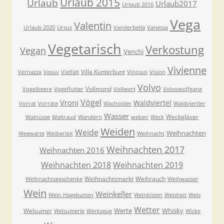
Urlaub 2015
Urlaub
Urlaub2017
Urlaub 2016
Vega
Valentin
Urlaub 2020
Ursus
Vanderbella
Vanessa
Vegetarisch
Verkostung
Vegan
Venchi
Vivienne
Villa Kunterbunt
Vernazza
Vesuv
Vielfalt
Vinosus
Vision
Volvo
Vollmond
Vogelbeere
Vogelfutter
Vollwert
Volvowolfgang
Vögel
Vroni
Waldviertel
Vorrat
Vorräte
Wacholder
Waldviertler
Wasser
Weckgläser
Walnüsse
Waltraud
Wandern
weben
Weck
Weiden
Weide
Weihnachten
Wegwarte
Weiberleit
Weihnacht
Weihnachten 2017
Weihnachten 2016
Weihnachten 2018
Weihnachten 2019
Weihnachtsmarkt
Weihrauch
Weihnachtsgeschenke
Weihwasser
Wein
Weinkeller
Wein Hagebutten
Weinkisten
Weisheit
Wels
Wetter
Werte
Whisky
Welsumer
Welsumerle
Werkzeug
Wicke