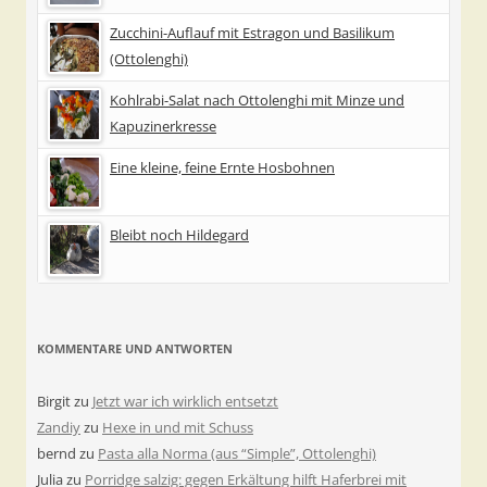
Zucchini-Auflauf mit Estragon und Basilikum
(Ottolenghi)
Kohlrabi-Salat nach Ottolenghi mit Minze und
Kapuzinerkresse
Eine kleine, feine Ernte Hosbohnen
Bleibt noch Hildegard
KOMMENTARE UND ANTWORTEN
Birgit
zu
Jetzt war ich wirklich entsetzt
Zandiy
zu
Hexe in und mit Schuss
bernd
zu
Pasta alla Norma (aus “Simple”, Ottolenghi)
Julia
zu
Porridge salzig: gegen Erkältung hilft Haferbrei mit