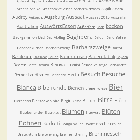
Arche Noah
Arbeit
Apfelsaft
Apple
Apulien
Araukanie
Arche
Aspik
Artischocke
Ardern
Arnika
Asche
Aschermittwoch
Astern
Aussaat
Augsburg
Audrey
Aussaat 2015
Aufzucht
Australian
AuswärtsEssen
backen
Australien
Außerfern
Bach
Bagheera
Bad
Backgammon
Bad Aibling
Baldur
Ballonfahrer
Barbarazweige
Bananenkuchen
Barabarazweige
Bartoli
Basilikum
Bauernrosen
Bauerntabak
Bassano
Bauen
Bayern
Beinwell
Beeren
Benedikt
Beete
Befana
Bellini
Berge
Bernadette
Besuche
Besuch
Berta
Berner Landfrauen
Bernhard
Bier
Bianca
Bibelrunde
Bienen
Bienenwiese
Birra
Björn
Birnen
Biersocken
Birgit
Bierdeckel
bird
Birma
Blumen
Blüten
Blattkoriander
Blaukraut
Blutwurz
Bohnen
Borlotti
Brache
Bougainvillea
Bovist
Brauch
Brennnesseln
Brauchtum
Breitenwang
Brenner
Brennig