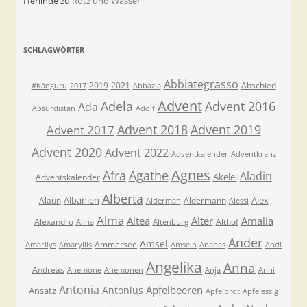
Herlinde
zu
Rotz und Wåsser
SCHLAGWÖRTER
Abbiategrasso
2019
2021
Abschied
#Känguru
2017
Abbazia
Advent
Adela
Advent 2016
Ada
Absurdistan
Adolf
Advent 2018
Advent 2019
Advent 2017
Advent 2020
Advent 2022
Adventkalender
Adventkranz
Agnes
Afra
Agathe
Aladin
Akelei
Adventskalender
Alberta
Albanien
Alex
Alaun
Aldermann
Alderman
Alessi
Alma
Altea
Alter
Amalia
Alexandro
Althof
Alina
Altenburg
Ander
Amsel
Ammersee
Amarilys
Amaryllis
Amseln
Ananas
Andi
Angelika
Anna
Andreas
Anemone
Anemonen
Anja
Anni
Antonia
Apfelbeeren
Antonius
Ansatz
Apfelbrot
Apfelessig