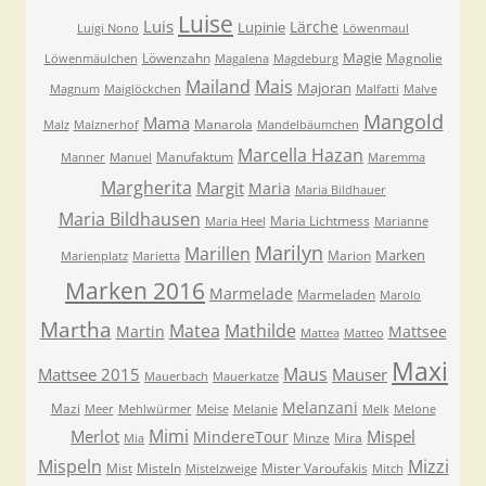
Luise
Luis
Lärche
Lupinie
Luigi Nono
Löwenmaul
Magie
Löwenzahn
Magnolie
Löwenmäulchen
Magalena
Magdeburg
Mailand
Mais
Majoran
Magnum
Maiglöckchen
Malfatti
Malve
Mangold
Mama
Manarola
Malz
Malznerhof
Mandelbäumchen
Marcella Hazan
Manufaktum
Manner
Manuel
Maremma
Margherita
Margit
Maria
Maria Bildhauer
Maria Bildhausen
Maria Lichtmess
Maria Heel
Marianne
Marilyn
Marillen
Marken
Marion
Marienplatz
Marietta
Marken 2016
Marmelade
Marmeladen
Marolo
Martha
Matea
Mathilde
Martin
Mattsee
Mattea
Matteo
Maxi
Maus
Mattsee 2015
Mauser
Mauerbach
Mauerkatze
Melanzani
Mazi
Meer
Mehlwürmer
Meise
Melanie
Melk
Melone
Mimi
Merlot
Mispel
MindereTour
Minze
Mira
Mia
Mispeln
Mizzi
Mist
Misteln
Mister Varoufakis
Mistelzweige
Mitch