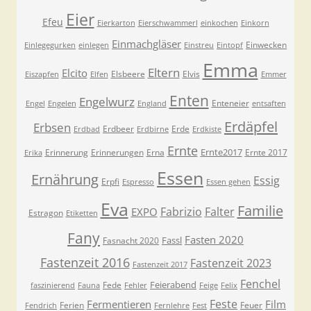
Eier
Efeu
Eierkarton
Eierschwammerl
einkochen
Einkorn
Einmachgläser
Einwecken
Einlegegurken
einlegen
Einstreu
Eintopf
Emma
Eltern
Elcito
Elsbeere
Elvis
Eiszapfen
Elfen
Emmer
Enten
Engelwurz
Enteneier
Engel
Engelen
England
entsaften
Erdäpfel
Erbsen
Erdbeer
Erde
Erdbad
Erdbirne
Erdkiste
Ernte
Ernte2017
Erinnerung
Erinnerungen
Erna
Ernte 2017
Erika
Essen
Ernährung
Essig
Erpfi
Espresso
Essen gehen
Eva
Familie
Fabrizio
Falter
EXPO
Estragon
Etiketten
Fany
Fasten 2020
Fassl
Fasnacht 2020
Fastenzeit 2016
Fastenzeit 2023
Fastenzeit 2017
Fenchel
Feierabend
Fede
faszinierend
Fauna
Fehler
Feige
Felix
Feste
Fermentieren
Film
Ferien
Feuer
Fendrich
Fernlehre
Fest