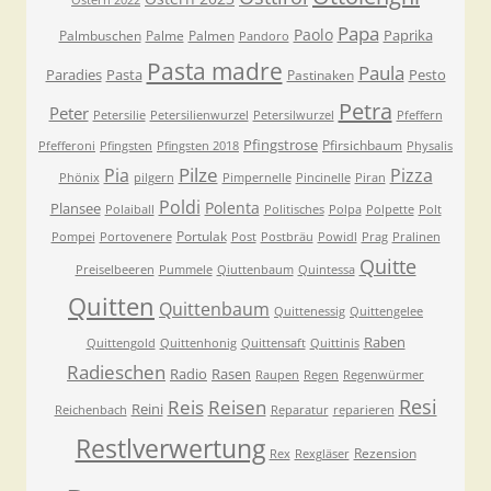
Ostern 2022
Papa
Paolo
Paprika
Palmbuschen
Palme
Palmen
Pandoro
Pasta madre
Paula
Paradies
Pasta
Pesto
Pastinaken
Petra
Peter
Petersilie
Petersilienwurzel
Petersilwurzel
Pfeffern
Pfingstrose
Pfirsichbaum
Pfefferoni
Pfingsten
Pfingsten 2018
Physalis
Pilze
Pia
Pizza
Phönix
pilgern
Pimpernelle
Pincinelle
Piran
Poldi
Polenta
Plansee
Polaiball
Politisches
Polpa
Polpette
Polt
Portulak
Pompei
Portovenere
Post
Postbräu
Powidl
Prag
Pralinen
Quitte
Preiselbeeren
Pummele
Qiuttenbaum
Quintessa
Quitten
Quittenbaum
Quittenessig
Quittengelee
Raben
Quittengold
Quittenhonig
Quittensaft
Quittinis
Radieschen
Radio
Rasen
Raupen
Regen
Regenwürmer
Resi
Reis
Reisen
Reini
Reichenbach
Reparatur
reparieren
Restlverwertung
Rezension
Rex
Rexgläser