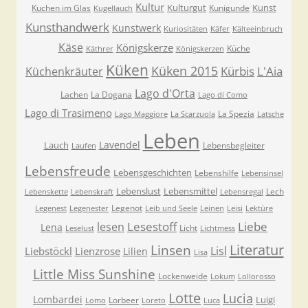
Kultur
Kulturgut
Kunst
Kuchen im Glas
Kunigunde
Kugellauch
Kunsthandwerk
Kunstwerk
Kuriositäten
Käfer
Kälteeinbruch
Käse
Königskerze
Küche
Käthrer
Königskerzen
Küken
Küken 2015
Kürbis
L'Aia
Küchenkräuter
Lago d'Orta
Lachen
La Dogana
Lago di Como
Lago di Trasimeno
La Spezia
Lago Maggiore
La Scarzuola
Latsche
Leben
Lavendel
Lauch
Lebensbegleiter
Laufen
Lebensfreude
Lebensgeschichten
Lebenshilfe
Lebensinsel
Lebenslust
Lebensmittel
Lech
Lebenskette
Lebenskraft
Lebensregal
Legenot
Legenest
Legenester
Leib und Seele
Leinen
Leisi
Lektüre
Lesestoff
Liebe
lesen
Lena
Licht
Leselust
Lichtmess
Literatur
Linsen
Lisl
Liebstöckl
Lienzrose
Lilien
Lisa
Little Miss Sunshine
Lockenweide
Lokum
Lollorosso
Lotte
Lucia
Lombardei
Luigi
Lorbeer
Lomo
Loreto
Luca