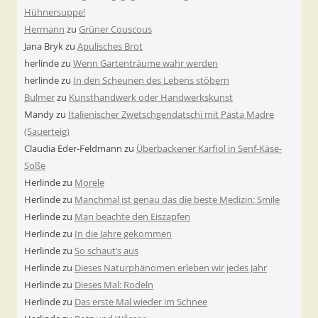
Hühnersuppe!
Hermann
zu
Grüner Couscous
Jana Bryk
zu
Apulisches Brot
herlinde
zu
Wenn Gartenträume wahr werden
herlinde
zu
In den Scheunen des Lebens stöbern
Bulmer
zu
Kunsthandwerk oder Handwerkskunst
Mandy
zu
Italienischer Zwetschgendatschi mit Pasta Madre
(Sauerteig)
Claudia Eder-Feldmann
zu
Überbackener Karfiol in Senf-Käse-
Soße
Herlinde
zu
Morele
Herlinde
zu
Manchmal ist genau das die beste Medizin: Smile
Herlinde
zu
Man beachte den Eiszapfen
Herlinde
zu
In die Jahre gekommen
Herlinde
zu
So schaut’s aus
Herlinde
zu
Dieses Naturphänomen erleben wir jedes Jahr
Herlinde
zu
Dieses Mal: Rodeln
Herlinde
zu
Das erste Mal wieder im Schnee