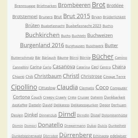
Brot
Brombeeren
Brotklee
Brennsuppe
Briefmarken
Brut 2015
Brotstempel
Brut
Bruners
Bryan
Brüderlichkeit
Brüten
Buabefasnacht 2023
Buabefasnacht
Buchis
Buchkirchen
Buchweizen
Buchs
Buchteln
Burgenland 2016
Butter
Burghausen
Buschwerk
Bücher
Butterschmalz
Bär
Bärlauch
Bäume
Börni
Börnie
Camino
Casanova
Chaira
Carina
Ceci
Cannellini
Carlo
Caterina
Centro
Christl
Christbaum
Christrose
Chianti
Chili
Cinque Terre
Cipollino
Claudia
Coco
Cittaslow
Clematis
Computer
Cortona
Couch
Dankbarkeit
Creepy Crawly
Crete
Cruiser
Daheim
Datteln
David
Depot
dasKaffee
Delikatess
Delikatessgurken
Derhuam
Dirndl
Dinkel
Design
Distel
Dinnerclub
Dirndln
Dolomitenhütte
Donatello
Domin
Domori
Drewermann
Dubai
Dulcis
Dunkelheit
Dürrenberg
edelwiser
Dunkelsteinerwald
Dörrobst
Echinacea