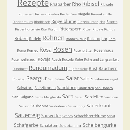
Rezepte
Ribisel
Rho
Rhabarber
Ribiseln
Riegele
Richard
Ribiselsaft
Rieden
Rieden See
Riesenkamille
Ringelblume
Risotto
Rindenmulch
Rindfleisch
Ringelblumen
riso
Rittersporn
Ritschi
Rispenhortensie
Rita
Ritual
Rituale
Rizinus
Rohnen
Robert
Rodeln
Rollatorjahr
Rohnenkraut
Rom
Rosen
Rosa
Rosenhaus
Romeo
Roma
Rosenblätter
Roveja
Ruhe
Rosenweihrauch
Ruach
Ruccola
Ruhe und Langsamkeit
Rundumadum
Rust
Räuchern
Rundbeet
Rupfensäcke
Saatgut
Salat
Salbei
Rübstiel
Saft
Salami
Salomonssiegel
Sanddorn
Salvatore
Salzzitronen
Sandkisten
San Donato
Sara
Sardellen
San Galgano
Santa Margherita
Sarah
Sardinen
Sauerkraut
Saubohne
Saturn
Saubohnen
Sauerhonig
Sauerteig
Sauwetter
Schachbrettblume
Schach
Schaf
Scheibengurke
Schafgarbe
Schalotten
Schatzkammer