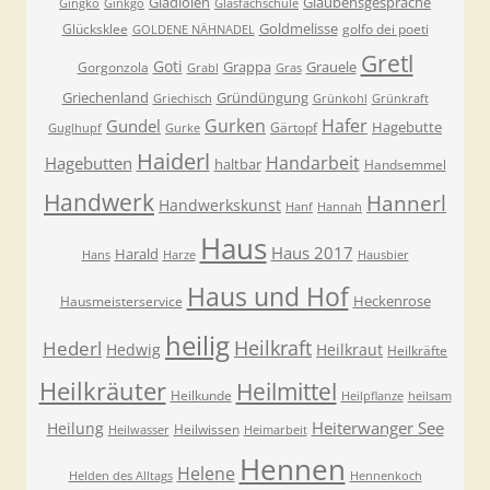
Gladiolen
Glaubensgespräche
Gingko
Ginkgo
Glasfachschule
Goldmelisse
Glücksklee
golfo dei poeti
GOLDENE NÄHNADEL
Gretl
Goti
Grappa
Grauele
Gorgonzola
Grabl
Gras
Griechenland
Gründüngung
Griechisch
Grünkohl
Grünkraft
Gurken
Hafer
Gundel
Hagebutte
Gärtopf
Guglhupf
Gurke
Haiderl
Handarbeit
Hagebutten
haltbar
Handsemmel
Handwerk
Hannerl
Handwerkskunst
Hanf
Hannah
Haus
Haus 2017
Harald
Hans
Harze
Hausbier
Haus und Hof
Heckenrose
Hausmeisterservice
heilig
Heilkraft
Hederl
Hedwig
Heilkraut
Heilkräfte
Heilkräuter
Heilmittel
Heilkunde
Heilpflanze
heilsam
Heiterwanger See
Heilung
Heilwissen
Heilwasser
Heimarbeit
Hennen
Helene
Helden des Alltags
Hennenkoch