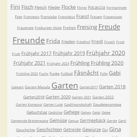
Fini
Fisch
Flocke
Focaccia
Fleisch
Flieder
Florez
Formarinsee
Franzl
Foto
Franziska
Frauen
Francesco
Franziskus
Frauenoase
Freude
Freising
Freiheit
Frauensee
Freiburger Hütte
Freunde
Frida
Friedl
Frieden
Friedhof
Frosch
Frost
Frühjahr 2020
Frühjahr 2019
Frühjahr 2017
Frust
Frühling
Frühling 2020
Frühjahr 2021
Frühjahr 2023
Fåsnåcht
Gabi
Funke
Frühling 2022
Fuchs
Fußball
Fülle
Garten
Garten 2018
Garam Masala
Galgant
Garten2017
Garten 2020
Garten2018
Garten 2022
Garten 2021
Gaudetesonntag
Garten Kompost
Garten Luigi
Gastfreundschaft
Gehege
Geburtstag
Gedichte
Gehen
Geist
Gelee
Gemüse
Germgebäck
Gemeinde Breitenwang
Genua
Gerste
Gerti
Gina
Geschichten
Gewürze
Getreide
Geschichte
Gin