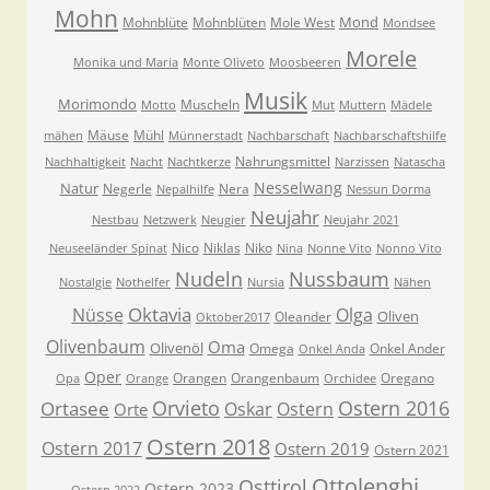
Mohn
Mond
Mohnblüte
Mohnblüten
Mole West
Mondsee
Morele
Monika und Maria
Monte Oliveto
Moosbeeren
Musik
Morimondo
Muscheln
Motto
Mut
Muttern
Mädele
Mäuse
Mühl
mähen
Münnerstadt
Nachbarschaft
Nachbarschaftshilfe
Nahrungsmittel
Nachhaltigkeit
Nacht
Nachtkerze
Narzissen
Natascha
Nesselwang
Natur
Negerle
Nera
Nepalhilfe
Nessun Dorma
Neujahr
Nestbau
Netzwerk
Neugier
Neujahr 2021
Nico
Niklas
Niko
Neuseeländer Spinat
Nina
Nonne Vito
Nonno Vito
Nudeln
Nussbaum
Nostalgie
Nothelfer
Nursia
Nähen
Oktavia
Nüsse
Olga
Oliven
Oleander
Oktober2017
Olivenbaum
Oma
Olivenöl
Omega
Onkel Ander
Onkel Anda
Oper
Orangen
Orangenbaum
Oregano
Opa
Orange
Orchidee
Orvieto
Ostern 2016
Ortasee
Oskar
Ostern
Orte
Ostern 2018
Ostern 2017
Ostern 2019
Ostern 2021
Ottolenghi
Osttirol
Ostern 2023