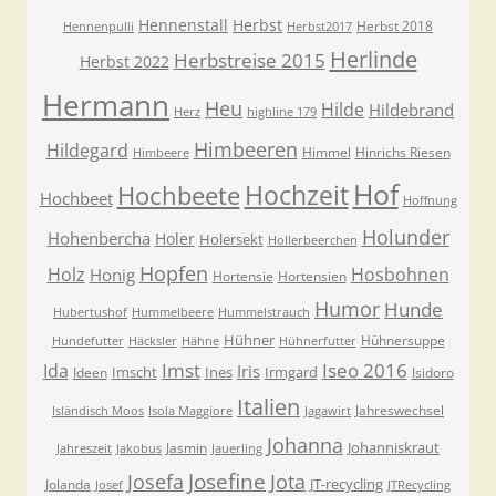
Hennenstall
Herbst
Herbst 2018
Hennenpulli
Herbst2017
Herlinde
Herbstreise 2015
Herbst 2022
Hermann
Heu
Hilde
Hildebrand
Herz
highline 179
Himbeeren
Hildegard
Himmel
Hinrichs Riesen
Himbeere
Hof
Hochzeit
Hochbeete
Hochbeet
Hoffnung
Holunder
Hohenbercha
Holer
Holersekt
Hollerbeerchen
Hopfen
Holz
Hosbohnen
Honig
Hortensie
Hortensien
Humor
Hunde
Hubertushof
Hummelbeere
Hummelstrauch
Hühner
Hühnersuppe
Hundefutter
Häcksler
Hähne
Hühnerfutter
Imst
Iseo 2016
Ida
Iris
Imscht
Ines
Irmgard
Ideen
Isidoro
Italien
Jahreswechsel
Isländisch Moos
Isola Maggiore
Jagawirt
Johanna
Johanniskraut
Jasmin
Jahreszeit
Jakobus
Jauerling
Josefa
Josefine
Jota
JT-recycling
Jolanda
Josef
JTRecycling