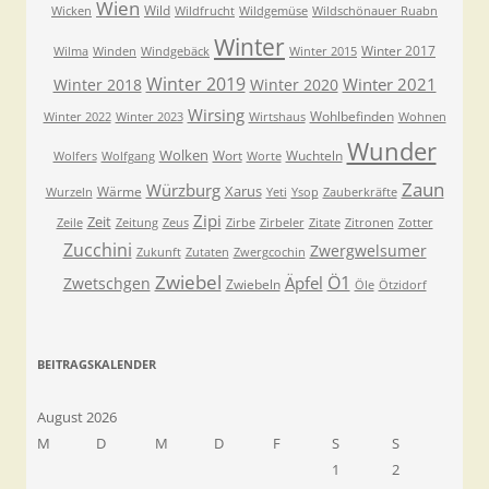
Wien
Wild
Wicken
Wildfrucht
Wildgemüse
Wildschönauer Ruabn
Winter
Winter 2017
Wilma
Winden
Windgebäck
Winter 2015
Winter 2019
Winter 2021
Winter 2018
Winter 2020
Wirsing
Wohlbefinden
Winter 2022
Winter 2023
Wirtshaus
Wohnen
Wunder
Wolken
Wort
Wuchteln
Wolfers
Wolfgang
Worte
Zaun
Würzburg
Xarus
Wärme
Wurzeln
Yeti
Ysop
Zauberkräfte
Zipi
Zeit
Zeile
Zeitung
Zeus
Zirbe
Zirbeler
Zitate
Zitronen
Zotter
Zucchini
Zwergwelsumer
Zukunft
Zutaten
Zwergcochin
Zwiebel
Ö1
Äpfel
Zwetschgen
Zwiebeln
Öle
Ötzidorf
BEITRAGSKALENDER
August 2026
M
D
M
D
F
S
S
1
2