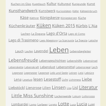
Kultur
Kulturgut
Kunst
Kuchen im Glas
Kunigunde
Kugellauch
Kunsthandwerk
Kunstwerk
Kuriositäten
Käfer
Kälteeinbruch
Käse
Königskerze
Küche
Käthrer
Königskerzen
Küken
Küken 2015
Kürbis
L'Aia
Küchenkräuter
Lago d'Orta
Lachen
La Dogana
Lago di Como
Lago di Trasimeno
La Spezia
Lago Maggiore
La Scarzuola
Latsche
Leben
Lavendel
Lauch
Lebensbegleiter
Laufen
Lebensfreude
Lebensgeschichten
Lebenshilfe
Lebensinsel
Lebenslust
Lebensmittel
Lech
Lebenskette
Lebenskraft
Lebensregal
Legenot
Legenest
Legenester
Leib und Seele
Leinen
Leisi
Lektüre
Lesestoff
Liebe
lesen
Lena
Licht
Leselust
Lichtmess
Literatur
Linsen
Lisl
Liebstöckl
Lienzrose
Lilien
Lisa
Little Miss Sunshine
Lockenweide
Lokum
Lollorosso
Lotte
Lucia
Lombardei
Luigi
Lorbeer
Lomo
Loreto
Luca