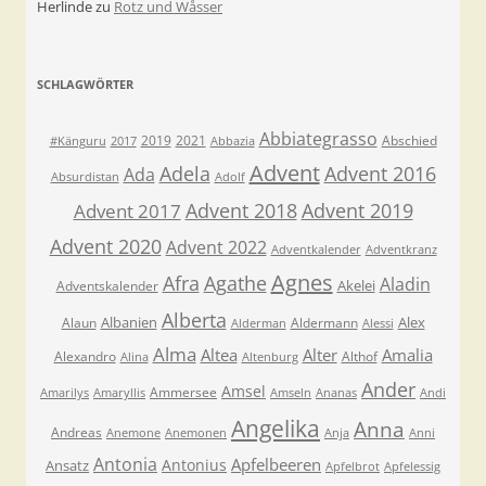
Herlinde
zu
Rotz und Wåsser
SCHLAGWÖRTER
Abbiategrasso
2019
2021
Abschied
#Känguru
2017
Abbazia
Advent
Adela
Advent 2016
Ada
Absurdistan
Adolf
Advent 2018
Advent 2019
Advent 2017
Advent 2020
Advent 2022
Adventkalender
Adventkranz
Agnes
Afra
Agathe
Aladin
Akelei
Adventskalender
Alberta
Albanien
Alex
Alaun
Aldermann
Alderman
Alessi
Alma
Altea
Alter
Amalia
Alexandro
Althof
Alina
Altenburg
Ander
Amsel
Ammersee
Amarilys
Amaryllis
Amseln
Ananas
Andi
Angelika
Anna
Andreas
Anemone
Anemonen
Anja
Anni
Antonia
Apfelbeeren
Antonius
Ansatz
Apfelbrot
Apfelessig