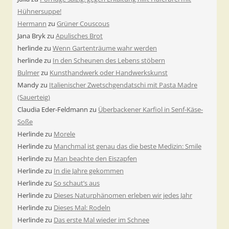
Hühnersuppe!
Hermann
zu
Grüner Couscous
Jana Bryk
zu
Apulisches Brot
herlinde
zu
Wenn Gartenträume wahr werden
herlinde
zu
In den Scheunen des Lebens stöbern
Bulmer
zu
Kunsthandwerk oder Handwerkskunst
Mandy
zu
Italienischer Zwetschgendatschi mit Pasta Madre
(Sauerteig)
Claudia Eder-Feldmann
zu
Überbackener Karfiol in Senf-Käse-
Soße
Herlinde
zu
Morele
Herlinde
zu
Manchmal ist genau das die beste Medizin: Smile
Herlinde
zu
Man beachte den Eiszapfen
Herlinde
zu
In die Jahre gekommen
Herlinde
zu
So schaut’s aus
Herlinde
zu
Dieses Naturphänomen erleben wir jedes Jahr
Herlinde
zu
Dieses Mal: Rodeln
Herlinde
zu
Das erste Mal wieder im Schnee