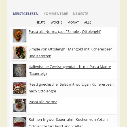
MEISTGELESEN
KOMMENTARE
NEUESTE
HEUTE
WOCHE
MONAT
ALLE
Pasta alla Norma (aus "Simple", Ottolenghi)
Simple von Ottolenghi: Mangold mit Kichererbsen
und Karotten
Italienischer Zwetschgendatschi mit Pasta Madre
(Sauerteig)
(Fast) griechischer Salat mit würzigen Kichererbsen
nach Ottolenghi
Pasta alla Norma
Rohnen-Ingwer-Sauerrahm-Kuchen von Yotam
Ottolenghi für David und Steffen