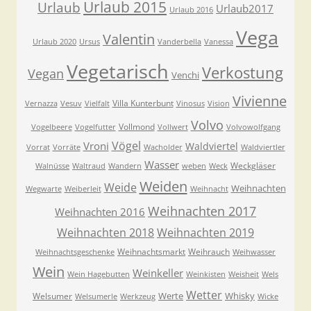
Urlaub 2015
Urlaub
Urlaub2017
Urlaub 2016
Vega
Valentin
Urlaub 2020
Ursus
Vanderbella
Vanessa
Vegetarisch
Verkostung
Vegan
Venchi
Vivienne
Villa Kunterbunt
Vernazza
Vesuv
Vielfalt
Vinosus
Vision
Volvo
Vollmond
Vogelbeere
Vogelfutter
Vollwert
Volvowolfgang
Vögel
Vroni
Waldviertel
Vorrat
Vorräte
Wacholder
Waldviertler
Wasser
Weckgläser
Walnüsse
Waltraud
Wandern
weben
Weck
Weiden
Weide
Weihnachten
Wegwarte
Weiberleit
Weihnacht
Weihnachten 2017
Weihnachten 2016
Weihnachten 2018
Weihnachten 2019
Weihnachtsmarkt
Weihrauch
Weihnachtsgeschenke
Weihwasser
Wein
Weinkeller
Wein Hagebutten
Weinkisten
Weisheit
Wels
Wetter
Werte
Whisky
Welsumer
Welsumerle
Werkzeug
Wicke