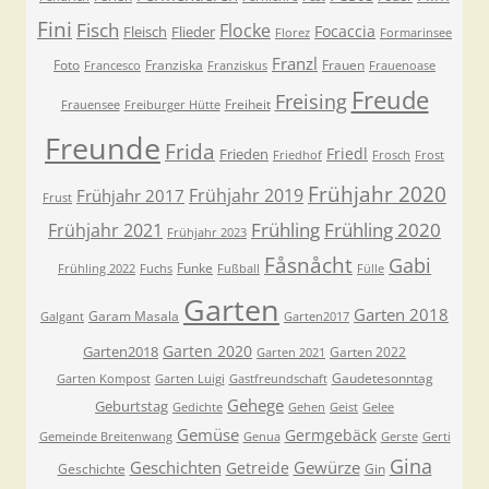
Fini
Fisch
Flocke
Focaccia
Fleisch
Flieder
Florez
Formarinsee
Franzl
Foto
Franziska
Frauen
Francesco
Franziskus
Frauenoase
Freude
Freising
Freiheit
Frauensee
Freiburger Hütte
Freunde
Frida
Friedl
Frieden
Friedhof
Frosch
Frost
Frühjahr 2020
Frühjahr 2019
Frühjahr 2017
Frust
Frühling
Frühling 2020
Frühjahr 2021
Frühjahr 2023
Fåsnåcht
Gabi
Funke
Frühling 2022
Fuchs
Fußball
Fülle
Garten
Garten 2018
Garam Masala
Galgant
Garten2017
Garten 2020
Garten2018
Garten 2022
Garten 2021
Gaudetesonntag
Garten Kompost
Garten Luigi
Gastfreundschaft
Gehege
Geburtstag
Gedichte
Gehen
Geist
Gelee
Gemüse
Germgebäck
Gemeinde Breitenwang
Genua
Gerste
Gerti
Gina
Geschichten
Gewürze
Getreide
Geschichte
Gin