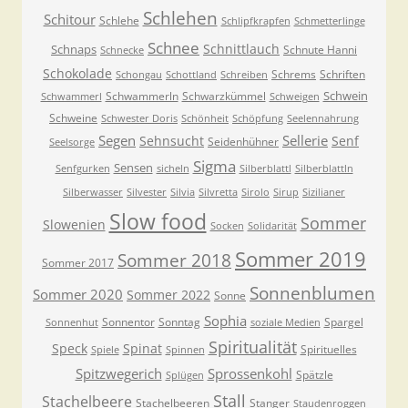
Schlehen
Schitour
Schlehe
Schlipfkrapfen
Schmetterlinge
Schnee
Schnittlauch
Schnaps
Schnute Hanni
Schnecke
Schokolade
Schrems
Schriften
Schongau
Schottland
Schreiben
Schwein
Schwammerln
Schwarzkümmel
Schwammerl
Schweigen
Schweine
Schwester Doris
Schönheit
Schöpfung
Seelennahrung
Segen
Sellerie
Sehnsucht
Senf
Seidenhühner
Seelsorge
Sigma
Sensen
Senfgurken
sicheln
Silberblattl
Silberblattln
Silberwasser
Silvester
Silvia
Silvretta
Sirolo
Sirup
Sizilianer
Slow food
Sommer
Slowenien
Socken
Solidarität
Sommer 2019
Sommer 2018
Sommer 2017
Sonnenblumen
Sommer 2020
Sommer 2022
Sonne
Sophia
Sonnentor
Sonntag
Spargel
Sonnenhut
soziale Medien
Spiritualität
Speck
Spinat
Spirituelles
Spiele
Spinnen
Spitzwegerich
Sprossenkohl
Spätzle
Splügen
Stall
Stachelbeere
Stachelbeeren
Stanger
Staudenroggen