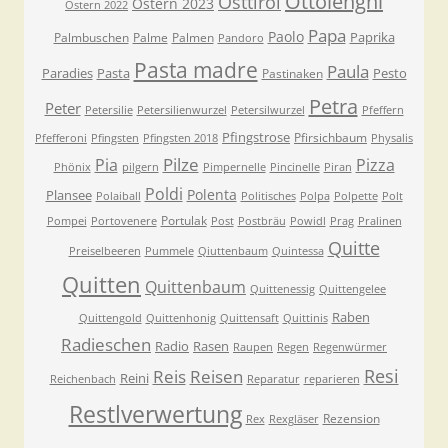
Ottolenghi
Osttirol
Ostern 2023
Ostern 2022
Papa
Paolo
Paprika
Palmbuschen
Palme
Palmen
Pandoro
Pasta madre
Paula
Paradies
Pasta
Pesto
Pastinaken
Petra
Peter
Petersilie
Petersilienwurzel
Petersilwurzel
Pfeffern
Pfingstrose
Pfirsichbaum
Pfefferoni
Pfingsten
Pfingsten 2018
Physalis
Pilze
Pia
Pizza
Phönix
pilgern
Pimpernelle
Pincinelle
Piran
Poldi
Polenta
Plansee
Polaiball
Politisches
Polpa
Polpette
Polt
Portulak
Pompei
Portovenere
Post
Postbräu
Powidl
Prag
Pralinen
Quitte
Preiselbeeren
Pummele
Qiuttenbaum
Quintessa
Quitten
Quittenbaum
Quittenessig
Quittengelee
Raben
Quittengold
Quittenhonig
Quittensaft
Quittinis
Radieschen
Radio
Rasen
Raupen
Regen
Regenwürmer
Resi
Reis
Reisen
Reini
Reichenbach
Reparatur
reparieren
Restlverwertung
Rezension
Rex
Rexgläser