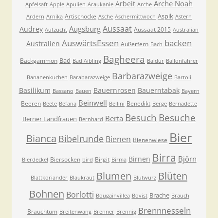
Arche Noah
Arbeit
Apfelsaft
Apple
Apulien
Araukanie
Arche
Aspik
Artischocke
Ardern
Arnika
Asche
Aschermittwoch
Astern
Aussaat
Augsburg
Audrey
Aussaat 2015
Aufzucht
Australian
AuswärtsEssen
backen
Australien
Außerfern
Bach
Bagheera
Bad
Backgammon
Bad Aibling
Baldur
Ballonfahrer
Barbarazweige
Bananenkuchen
Barabarazweige
Bartoli
Basilikum
Bauernrosen
Bauerntabak
Bassano
Bauen
Bayern
Beinwell
Beeren
Benedikt
Beete
Befana
Bellini
Berge
Bernadette
Besuche
Besuch
Berta
Berner Landfrauen
Bernhard
Bier
Bianca
Bibelrunde
Bienen
Bienenwiese
Birra
Björn
Birnen
Biersocken
Birgit
Bierdeckel
bird
Birma
Blumen
Blüten
Blattkoriander
Blaukraut
Blutwurz
Bohnen
Borlotti
Brache
Bougainvillea
Bovist
Brauch
Brennnesseln
Brauchtum
Breitenwang
Brenner
Brennig