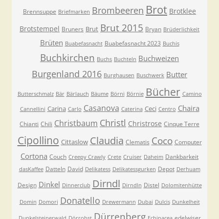
Brot
Brombeeren
Brotklee
Brennsuppe
Briefmarken
Brut 2015
Brotstempel
Brut
Bruners
Bryan
Brüderlichkeit
Brüten
Buabefasnacht 2023
Buabefasnacht
Buchis
Buchkirchen
Buchweizen
Buchs
Buchteln
Burgenland 2016
Butter
Burghausen
Buschwerk
Bücher
Butterschmalz
Bär
Bärlauch
Bäume
Börni
Börnie
Camino
Casanova
Chaira
Carina
Ceci
Cannellini
Carlo
Caterina
Centro
Christl
Christbaum
Christrose
Chianti
Chili
Cinque Terre
Cipollino
Claudia
Coco
Cittaslow
Clematis
Computer
Cortona
Couch
Dankbarkeit
Creepy Crawly
Crete
Cruiser
Daheim
Datteln
David
Depot
dasKaffee
Delikatess
Delikatessgurken
Derhuam
Dirndl
Dinkel
Design
Distel
Dinnerclub
Dirndln
Dolomitenhütte
Donatello
Domin
Domori
Drewermann
Dubai
Dulcis
Dunkelheit
Dürrenberg
edelwiser
Dunkelsteinerwald
Dörrobst
Echinacea