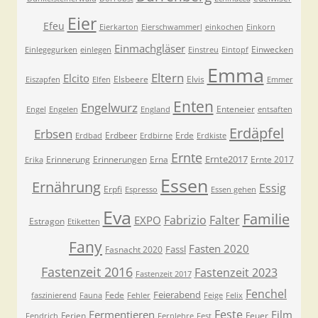
Eier
Efeu
Eierkarton
Eierschwammerl
einkochen
Einkorn
Einmachgläser
Einwecken
Einlegegurken
einlegen
Einstreu
Eintopf
Emma
Eltern
Elcito
Elsbeere
Elvis
Eiszapfen
Elfen
Emmer
Enten
Engelwurz
Enteneier
Engel
Engelen
England
entsaften
Erdäpfel
Erbsen
Erdbeer
Erde
Erdbad
Erdbirne
Erdkiste
Ernte
Ernte2017
Erinnerung
Erinnerungen
Erna
Ernte 2017
Erika
Essen
Ernährung
Essig
Erpfi
Espresso
Essen gehen
Eva
Familie
Fabrizio
Falter
EXPO
Estragon
Etiketten
Fany
Fasten 2020
Fassl
Fasnacht 2020
Fastenzeit 2016
Fastenzeit 2023
Fastenzeit 2017
Fenchel
Feierabend
Fede
faszinierend
Fauna
Fehler
Feige
Felix
Feste
Fermentieren
Film
Ferien
Feuer
Fendrich
Fernlehre
Fest