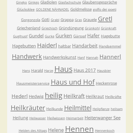
Gladiolen
Glaubensgespräche
Gingko
Ginkgo
Glasfachschule
Goldmelisse
Glücksklee
golfo dei poeti
GOLDENE NÄHNADEL
Gretl
Goti
Grappa
Grauele
Gorgonzola
Grabl
Gras
Griechenland
Gründüngung
Griechisch
Grünkohl
Grünkraft
Gurken
Hafer
Gundel
Hagebutte
Gärtopf
Guglhupf
Gurke
Haiderl
Handarbeit
Hagebutten
haltbar
Handsemmel
Handwerk
Hannerl
Handwerkskunst
Hanf
Hannah
Haus
Haus 2017
Harald
Hans
Harze
Hausbier
Haus und Hof
Heckenrose
Hausmeisterservice
heilig
Heilkraft
Hederl
Hedwig
Heilkraut
Heilkräfte
Heilkräuter
Heilmittel
Heilkunde
Heilpflanze
heilsam
Heiterwanger See
Heilung
Heilwissen
Heilwasser
Heimarbeit
Hennen
Helene
Helden des Alltags
Hennenkoch