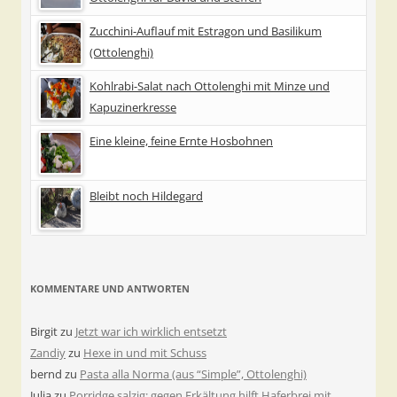
Zucchini-Auflauf mit Estragon und Basilikum
(Ottolenghi)
Kohlrabi-Salat nach Ottolenghi mit Minze und
Kapuzinerkresse
Eine kleine, feine Ernte Hosbohnen
Bleibt noch Hildegard
KOMMENTARE UND ANTWORTEN
Birgit
zu
Jetzt war ich wirklich entsetzt
Zandiy
zu
Hexe in und mit Schuss
bernd
zu
Pasta alla Norma (aus “Simple”, Ottolenghi)
Julia
zu
Porridge salzig: gegen Erkältung hilft Haferbrei mit