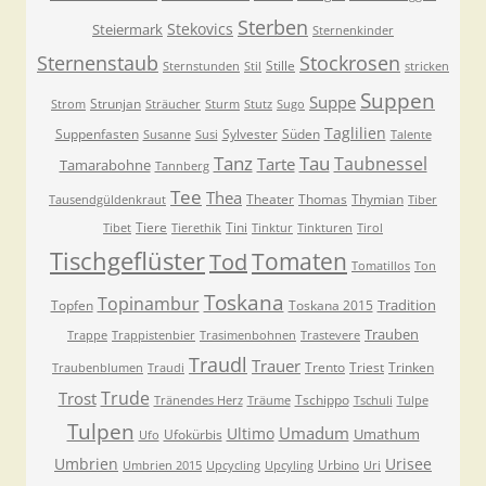
Sterben
Stekovics
Steiermark
Sternenkinder
Sternenstaub
Stockrosen
Stille
Sternstunden
Stil
stricken
Suppen
Suppe
Strunjan
Strom
Sträucher
Sturm
Stutz
Sugo
Taglilien
Suppenfasten
Sylvester
Süden
Susanne
Susi
Talente
Tanz
Tau
Taubnessel
Tarte
Tamarabohne
Tannberg
Tee
Thea
Theater
Thomas
Thymian
Tausendgüldenkraut
Tiber
Tiere
Tini
Tibet
Tierethik
Tinktur
Tinkturen
Tirol
Tischgeflüster
Tomaten
Tod
Tomatillos
Ton
Toskana
Topinambur
Tradition
Topfen
Toskana 2015
Trauben
Trappe
Trappistenbier
Trasimenbohnen
Trastevere
Traudl
Trauer
Trento
Triest
Trinken
Traubenblumen
Traudi
Trude
Trost
Tschippo
Tränendes Herz
Träume
Tschuli
Tulpe
Tulpen
Umadum
Ultimo
Umathum
Ufokürbis
Ufo
Umbrien
Urisee
Urbino
Umbrien 2015
Upcycling
Upcyling
Uri