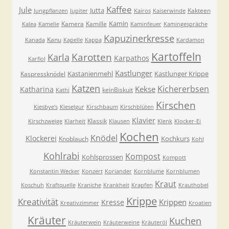
Kaffee
Jule
Jutta
Kakteen
Jungpflanzen
Jupiter
Kairos
Kaiserwinde
Kamin
Kamera
Kamille
Kalea
Kamelie
Kaminfeuer
Kamingespräche
Kapuzinerkresse
Kanu
Kanada
Kapelle
Kappa
Kardamon
Kartoffeln
Karla
Karotten
Karpathos
Karfiol
Kastlunger
Kastanienmehl
Kastlunger Krippe
Kaspressknödel
Katzen
Kichererbsen
Kekse
Katharina
keinBiskuit
Kathi
Kirschen
Kiesbye's
Kieselgur
Kirschbaum
Kirschblüten
Klavier
Klassik
Kirschzweige
Klarheit
Klausen
Klenk
Klocker-Ei
Kochen
Knödel
Klockerei
Kochkurs
Knoblauch
Kohl
Kohlrabi
Kompost
Kohlsprossen
Kompott
Konstantin Wecker
Konzert
Koriander
Kornblume
Kornblumen
Kraut
Koschuh
Kraftquelle
Kraniche
Krankheit
Krapfen
Krauthobel
Krippe
Kreativität
Krippen
Kresse
Kreativzimmer
Kroatien
Kräuter
Kuchen
Kräuterwein
Kräuterweine
Kräuteröl