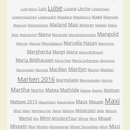
Luise
Luis
Lärche
Lupinie
Luigi Nono
Löwenmaul
Magie
Löwenzahn
Magnolie
Löwenmäulchen
Magalena
Magdeburg
Mailand
Mais
Majoran
Magnum
Maiglöckchen
Malfatti
Malve
Mangold
Mama
Manarola
Malz
Malznerhof
Mandelbäumchen
Marcella Hazan
Manufaktum
Manner
Manuel
Maremma
Margherita
Margit
Maria
Maria Bildhauer
Maria Bildhausen
Maria Lichtmess
Maria Heel
Marianne
Marilyn
Marillen
Marken
Marion
Marienplatz
Marietta
Marken 2016
Marmelade
Marmeladen
Marolo
Martha
Matea
Mathilde
Martin
Mattsee
Mattea
Matteo
Maxi
Maus
Mattsee 2015
Mauser
Mauerbach
Mauerkatze
Melanzani
Mazi
Meer
Mehlwürmer
Meise
Melanie
Melk
Melone
Mimi
Merlot
Mispel
MindereTour
Minze
Mira
Mia
Mispeln
Mizzi
Mist
Misteln
Mister Varoufakis
Mistelzweige
Mitch