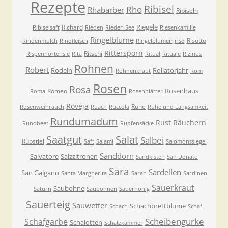
Rezepte
Ribisel
Rho
Rhabarber
Ribiseln
Riegele
Richard
Ribiselsaft
Rieden
Rieden See
Riesenkamille
Ringelblume
Risotto
Rindenmulch
Rindfleisch
Ringelblumen
riso
Rittersporn
Ritschi
Rispenhortensie
Rita
Ritual
Rituale
Rizinus
Rohnen
Robert
Rodeln
Rollatorjahr
Rohnenkraut
Rom
Rosen
Rosa
Rosenhaus
Romeo
Roma
Rosenblätter
Roveja
Ruhe
Rosenweihrauch
Ruach
Ruccola
Ruhe und Langsamkeit
Rundumadum
Rust
Räuchern
Rundbeet
Rupfensäcke
Saatgut
Salat
Salbei
Rübstiel
Saft
Salami
Salomonssiegel
Sanddorn
Salvatore
Salzzitronen
Sandkisten
San Donato
Sara
Sardellen
San Galgano
Santa Margherita
Sarah
Sardinen
Sauerkraut
Saubohne
Saturn
Saubohnen
Sauerhonig
Sauerteig
Sauwetter
Schachbrettblume
Schach
Schaf
Scheibengurke
Schafgarbe
Schalotten
Schatzkammer