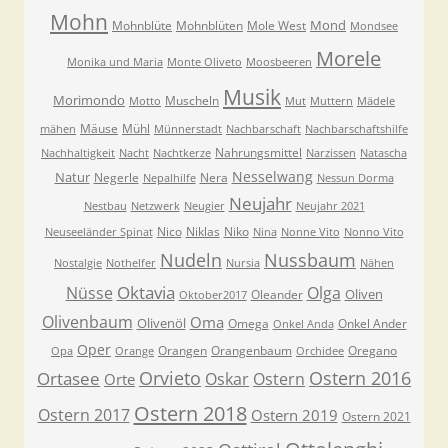
Mohn
Mond
Mohnblüte
Mohnblüten
Mole West
Mondsee
Morele
Monika und Maria
Monte Oliveto
Moosbeeren
Musik
Morimondo
Muscheln
Motto
Mut
Muttern
Mädele
Mäuse
Mühl
mähen
Münnerstadt
Nachbarschaft
Nachbarschaftshilfe
Nahrungsmittel
Nachhaltigkeit
Nacht
Nachtkerze
Narzissen
Natascha
Nesselwang
Natur
Negerle
Nera
Nepalhilfe
Nessun Dorma
Neujahr
Nestbau
Netzwerk
Neugier
Neujahr 2021
Nico
Niklas
Niko
Neuseeländer Spinat
Nina
Nonne Vito
Nonno Vito
Nudeln
Nussbaum
Nostalgie
Nothelfer
Nursia
Nähen
Oktavia
Nüsse
Olga
Oliven
Oleander
Oktober2017
Olivenbaum
Oma
Olivenöl
Omega
Onkel Ander
Onkel Anda
Oper
Orangen
Orangenbaum
Oregano
Opa
Orange
Orchidee
Orvieto
Ostern 2016
Ortasee
Oskar
Ostern
Orte
Ostern 2018
Ostern 2017
Ostern 2019
Ostern 2021