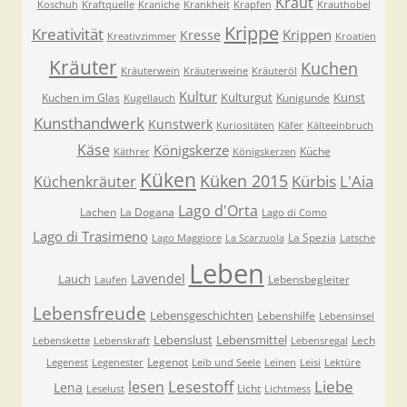
Kraut
Koschuh
Kraftquelle
Kraniche
Krankheit
Krapfen
Krauthobel
Krippe
Kreativität
Krippen
Kresse
Kreativzimmer
Kroatien
Kräuter
Kuchen
Kräuterwein
Kräuterweine
Kräuteröl
Kultur
Kulturgut
Kunst
Kuchen im Glas
Kunigunde
Kugellauch
Kunsthandwerk
Kunstwerk
Kuriositäten
Käfer
Kälteeinbruch
Käse
Königskerze
Küche
Käthrer
Königskerzen
Küken
Küken 2015
Kürbis
L'Aia
Küchenkräuter
Lago d'Orta
Lachen
La Dogana
Lago di Como
Lago di Trasimeno
La Spezia
Lago Maggiore
La Scarzuola
Latsche
Leben
Lavendel
Lauch
Lebensbegleiter
Laufen
Lebensfreude
Lebensgeschichten
Lebenshilfe
Lebensinsel
Lebenslust
Lebensmittel
Lech
Lebenskette
Lebenskraft
Lebensregal
Legenot
Legenest
Legenester
Leib und Seele
Leinen
Leisi
Lektüre
Lesestoff
Liebe
lesen
Lena
Licht
Leselust
Lichtmess