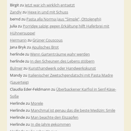
Birgit
zu
Jetzt war ich wirklich entsetzt
Zandiy
zu
Hexe in und mit Schuss
bernd
zu
Pasta alla Norma (aus “Simple”, Ottolenghi)
Julia
zu
Porridge salzig: gegen Erkältung hilft Haferbrei mit
Hühnersuppe!
Hermann
zu
Grüner Couscous
Jana Bryk
zu
Apulisches Brot
herlinde
zu
Wenn Gartenträume wahr werden
herlinde
zu
In den Scheunen des Lebens stöbern
Bulmer
zu
Kunsthandwerk oder Handwerkskunst
Mandy
zu
Italienischer Zwetschgendatschi mit Pasta Madre
(Sauerteig)
Claudia Eder-Feldmann
zu
Überbackener Karfiol in Senf-Käse-
Soße
Herlinde
zu
Morele
Herlinde
zu
Manchmal ist genau das die beste Medizin: Smile
Herlinde
zu
Man beachte den Eiszapfen
Herlinde
zu
In die Jahre gekommen