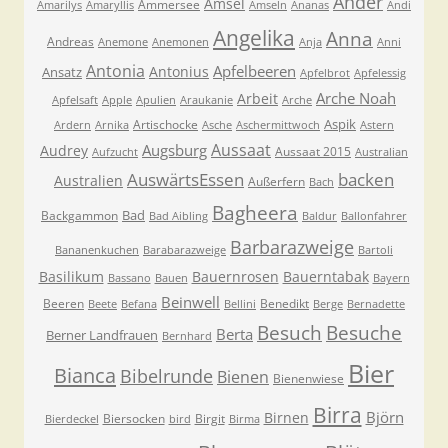
Ander
Amsel
Ammersee
Amarilys
Amaryllis
Amseln
Ananas
Andi
Angelika
Anna
Andreas
Anemone
Anemonen
Anja
Anni
Antonia
Apfelbeeren
Antonius
Ansatz
Apfelbrot
Apfelessig
Arche Noah
Arbeit
Apfelsaft
Apple
Apulien
Araukanie
Arche
Aspik
Artischocke
Ardern
Arnika
Asche
Aschermittwoch
Astern
Aussaat
Augsburg
Audrey
Aussaat 2015
Aufzucht
Australian
AuswärtsEssen
backen
Australien
Außerfern
Bach
Bagheera
Bad
Backgammon
Bad Aibling
Baldur
Ballonfahrer
Barbarazweige
Bananenkuchen
Barabarazweige
Bartoli
Basilikum
Bauernrosen
Bauerntabak
Bassano
Bauen
Bayern
Beinwell
Beeren
Benedikt
Beete
Befana
Bellini
Berge
Bernadette
Besuche
Besuch
Berta
Berner Landfrauen
Bernhard
Bier
Bianca
Bibelrunde
Bienen
Bienenwiese
Birra
Björn
Birnen
Biersocken
Birgit
Bierdeckel
bird
Birma