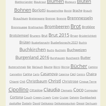
Blumen
Blüten
Blattkoriander
Blaukraut
Blutwurz
Bohnen
Borlotti
Brache
Bougainvillea
Bovist
Brauch
Brennnesseln
Brauchtum
Breitenwang
Brenner
Brennig
Brot
Brombeeren
Brotklee
Brennsuppe
Briefmarken
Brut 2015
Brotstempel
Brut
Bruners
Bryan
Brüderlichkeit
Brüten
Buabefasnacht 2023
Buabefasnacht
Buchis
Buchkirchen
Buchweizen
Buchs
Buchteln
Burgenland 2016
Butter
Burghausen
Buschwerk
Bücher
Butterschmalz
Bär
Bärlauch
Bäume
Börni
Börnie
Camino
Casanova
Chaira
Carina
Ceci
Cannellini
Carlo
Caterina
Centro
Christl
Christbaum
Christrose
Chianti
Chili
Cinque Terre
Cipollino
Claudia
Coco
Cittaslow
Clematis
Computer
Cortona
Couch
Dankbarkeit
Creepy Crawly
Crete
Cruiser
Daheim
Datteln
David
Depot
dasKaffee
Delikatess
Delikatessgurken
Derhuam