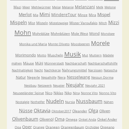
Melanzani
Mazi
Meer
Mehlwürmer
Meise
Melanie
Melk
Melone
Mimi
Merlot
Mispel
MindereTour
Minze
Mira
Mia
Mispeln
Mizzi
Mist
Misteln
Mister Varoufakis
Mistelzweige
Mitch
Mohn
Mond
Mohnblüte
Mohnblüten
Mole West
Mondsee
Morele
Monika und Maria
Monte Oliveto
Moosbeeren
Musik
Morimondo
Muscheln
Motto
Mut
Muttern
Mädele
Mäuse
Mühl
mähen
Münnerstadt
Nachbarschaft
Nachbarschaftshilfe
Nahrungsmittel
Nachhaltigkeit
Nacht
Nachtkerze
Narzissen
Natascha
Nesselwang
Natur
Negerle
Nera
Nepalhilfe
Nessun Dorma
Neujahr
Nestbau
Netzwerk
Neugier
Neujahr 2021
Nico
Niklas
Niko
Neuseeländer Spinat
Nina
Nonne Vito
Nonno Vito
Nudeln
Nussbaum
Nostalgie
Nothelfer
Nursia
Nähen
Oktavia
Nüsse
Olga
Oliven
Oleander
Oktober2017
Olivenbaum
Oma
Olivenöl
Omega
Onkel Ander
Onkel Anda
Oper
Orangen
Orangenbaum
Oregano
Opa
Orange
Orchidee