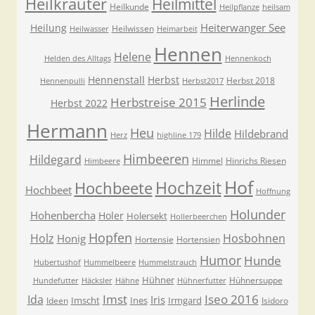
Heilkräuter
Heilmittel
Heilkunde
Heilpflanze
heilsam
Heiterwanger See
Heilung
Heilwissen
Heilwasser
Heimarbeit
Hennen
Helene
Helden des Alltags
Hennenkoch
Hennenstall
Herbst
Herbst 2018
Hennenpulli
Herbst2017
Herlinde
Herbstreise 2015
Herbst 2022
Hermann
Heu
Hilde
Hildebrand
Herz
highline 179
Himbeeren
Hildegard
Himmel
Hinrichs Riesen
Himbeere
Hof
Hochzeit
Hochbeete
Hochbeet
Hoffnung
Holunder
Hohenbercha
Holer
Holersekt
Hollerbeerchen
Hopfen
Holz
Hosbohnen
Honig
Hortensie
Hortensien
Humor
Hunde
Hubertushof
Hummelbeere
Hummelstrauch
Hühner
Hühnersuppe
Hundefutter
Häcksler
Hähne
Hühnerfutter
Imst
Iseo 2016
Ida
Iris
Imscht
Ines
Irmgard
Ideen
Isidoro