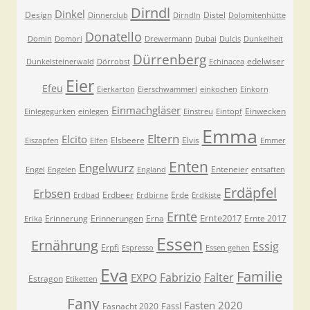
Dirndl
Dinkel
Design
Distel
Dinnerclub
Dirndln
Dolomitenhütte
Donatello
Domin
Domori
Drewermann
Dubai
Dulcis
Dunkelheit
Dürrenberg
edelwiser
Dunkelsteinerwald
Dörrobst
Echinacea
Eier
Efeu
Eierkarton
Eierschwammerl
einkochen
Einkorn
Einmachgläser
Einwecken
Einlegegurken
einlegen
Einstreu
Eintopf
Emma
Eltern
Elcito
Elsbeere
Elvis
Eiszapfen
Elfen
Emmer
Enten
Engelwurz
Enteneier
Engel
Engelen
England
entsaften
Erdäpfel
Erbsen
Erdbeer
Erde
Erdbad
Erdbirne
Erdkiste
Ernte
Ernte2017
Erinnerung
Erinnerungen
Erna
Ernte 2017
Erika
Essen
Ernährung
Essig
Erpfi
Espresso
Essen gehen
Eva
Familie
Fabrizio
Falter
EXPO
Estragon
Etiketten
Fany
Fasten 2020
Fassl
Fasnacht 2020