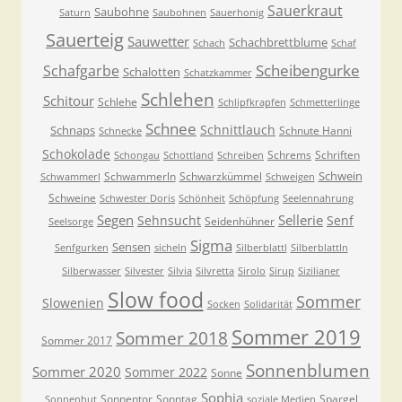
Sauerkraut
Saubohne
Saturn
Saubohnen
Sauerhonig
Sauerteig
Sauwetter
Schachbrettblume
Schach
Schaf
Scheibengurke
Schafgarbe
Schalotten
Schatzkammer
Schlehen
Schitour
Schlehe
Schlipfkrapfen
Schmetterlinge
Schnee
Schnittlauch
Schnaps
Schnute Hanni
Schnecke
Schokolade
Schrems
Schriften
Schongau
Schottland
Schreiben
Schwein
Schwammerln
Schwarzkümmel
Schwammerl
Schweigen
Schweine
Schwester Doris
Schönheit
Schöpfung
Seelennahrung
Segen
Sellerie
Sehnsucht
Senf
Seidenhühner
Seelsorge
Sigma
Sensen
Senfgurken
sicheln
Silberblattl
Silberblattln
Silberwasser
Silvester
Silvia
Silvretta
Sirolo
Sirup
Sizilianer
Slow food
Sommer
Slowenien
Socken
Solidarität
Sommer 2019
Sommer 2018
Sommer 2017
Sonnenblumen
Sommer 2020
Sommer 2022
Sonne
Sophia
Sonnentor
Sonntag
Spargel
Sonnenhut
soziale Medien