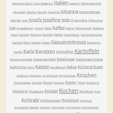
Italien
Jahreswechsel
Isländisch Moos
Isola Maggiore
Jagawirt
Johanna
Johanniskraut
Jasmin
Jahreszeit
Jakobus
Jauerling
Josefa
Josefine
Jota
JT-recycling
Jolanda
Josef
JTRecycling
Kaffee
Jule
Jutta
Kakteen
Jungpflanzen
Jupiter
Kairos
Kaiserwinde
Kamin
Kamera
Kamille
Kalea
Kamelie
Kaminfeuer
Kamingespräche
Kapuzinerkresse
Kanu
Kanada
Kapelle
Kappa
Kardamon
Kartoffeln
Karla
Karotten
Karpathos
Karfiol
Kastlunger
Kastanienmehl
Kastlunger Krippe
Kaspressknödel
Katzen
Kichererbsen
Kekse
Katharina
keinBiskuit
Kathi
Kirschen
Kiesbye's
Kieselgur
Kirschbaum
Kirschblüten
Klavier
Klassik
Kirschzweige
Klarheit
Klausen
Klenk
Klocker-Ei
Kochen
Knödel
Klockerei
Kochkurs
Knoblauch
Kohl
Kohlrabi
Kompost
Kohlsprossen
Kompott
Konstantin Wecker
Konzert
Koriander
Kornblume
Kornblumen