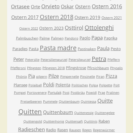
Orvieto
Ostern 2016
Ortasee
Oskar
Ostern
Orte
Ostern 2018
Ostern 2017
Ostern 2019
Ostern 2021
Ottolenghi
Osttirol
Ostern 2023
Ostern 2022
Papa
Paolo
Paprika
Palmbuschen
Palme
Palmen
Pandoro
Pasta madre
Paula
Paradies
Pasta
Pesto
Pastinaken
Petra
Peter
Petersilie
Petersilienwurzel
Petersilwurzel
Pfeffern
Pfingstrose
Pfirsichbaum
Pfefferoni
Pfingsten
Pfingsten 2018
Physalis
Pilze
Pia
Pizza
Phönix
pilgern
Pimpernelle
Pincinelle
Piran
Poldi
Polenta
Plansee
Polaiball
Politisches
Polpa
Polpette
Polt
Portulak
Pompei
Portovenere
Post
Postbräu
Powidl
Prag
Pralinen
Quitte
Preiselbeeren
Pummele
Qiuttenbaum
Quintessa
Quitten
Quittenbaum
Quittenessig
Quittengelee
Raben
Quittengold
Quittenhonig
Quittensaft
Quittinis
Radieschen
Radio
Rasen
Raupen
Regen
Regenwürmer