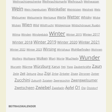
Weihnachtsmarkt
Weihrauch
Weihnachtsgeschenke
Weihwasser
Wein
Weinkeller
Wein Hagebutten
Weinkisten
Weisheit
Wels
Wetter
Werte
Whisky
Welsumer
Welsumerle
Werkzeug
Wicke
Wien
Wild
Wicken
Wildfrucht
Wildgemüse
Wildschönauer Ruabn
Winter
Winter 2017
Wilma
Winden
Windgebäck
Winter 2015
Winter 2019
Winter 2021
Winter 2018
Winter 2020
Wirsing
Wohlbefinden
Winter 2022
Winter 2023
Wirtshaus
Wohnen
Wunder
Wolken
Wort
Wuchteln
Wolfers
Wolfgang
Worte
Zaun
Würzburg
Xarus
Wärme
Wurzeln
Yeti
Ysop
Zauberkräfte
Zipi
Zeit
Zeile
Zeitung
Zeus
Zirbe
Zirbeler
Zitate
Zitronen
Zotter
Zucchini
Zwergwelsumer
Zukunft
Zutaten
Zwergcochin
Zwiebel
Ö1
Äpfel
Zwetschgen
Zwiebeln
Öle
Ötzidorf
BEITRAGSKALENDER