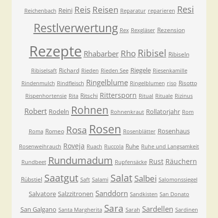
Resi
Reis
Reisen
Reini
Reichenbach
Reparatur
reparieren
Restlverwertung
Rezension
Rex
Rexgläser
Rezepte
Ribisel
Rho
Rhabarber
Ribiseln
Riegele
Richard
Ribiselsaft
Rieden
Rieden See
Riesenkamille
Ringelblume
Risotto
Rindenmulch
Rindfleisch
Ringelblumen
riso
Rittersporn
Ritschi
Rispenhortensie
Rita
Ritual
Rituale
Rizinus
Rohnen
Robert
Rodeln
Rollatorjahr
Rohnenkraut
Rom
Rosen
Rosa
Rosenhaus
Romeo
Roma
Rosenblätter
Roveja
Ruhe
Rosenweihrauch
Ruach
Ruccola
Ruhe und Langsamkeit
Rundumadum
Rust
Räuchern
Rundbeet
Rupfensäcke
Saatgut
Salat
Salbei
Rübstiel
Saft
Salami
Salomonssiegel
Sanddorn
Salvatore
Salzzitronen
Sandkisten
San Donato
Sara
Sardellen
San Galgano
Santa Margherita
Sarah
Sardinen