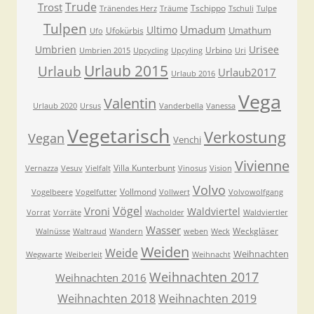
Trude
Trost
Tschippo
Tränendes Herz
Träume
Tschuli
Tulpe
Tulpen
Umadum
Ultimo
Umathum
Ufokürbis
Ufo
Umbrien
Urisee
Urbino
Umbrien 2015
Upcycling
Upcyling
Uri
Urlaub 2015
Urlaub
Urlaub2017
Urlaub 2016
Vega
Valentin
Urlaub 2020
Ursus
Vanderbella
Vanessa
Vegetarisch
Verkostung
Vegan
Venchi
Vivienne
Villa Kunterbunt
Vernazza
Vesuv
Vielfalt
Vinosus
Vision
Volvo
Vollmond
Vogelbeere
Vogelfutter
Vollwert
Volvowolfgang
Vögel
Vroni
Waldviertel
Vorrat
Vorräte
Wacholder
Waldviertler
Wasser
Weckgläser
Walnüsse
Waltraud
Wandern
weben
Weck
Weiden
Weide
Weihnachten
Wegwarte
Weiberleit
Weihnacht
Weihnachten 2017
Weihnachten 2016
Weihnachten 2018
Weihnachten 2019