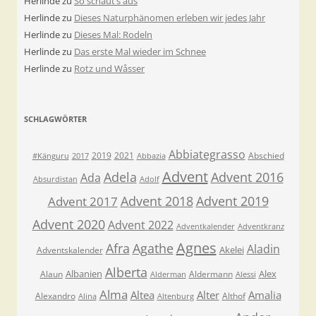
Herlinde
zu
So schaut’s aus
Herlinde
zu
Dieses Naturphänomen erleben wir jedes Jahr
Herlinde
zu
Dieses Mal: Rodeln
Herlinde
zu
Das erste Mal wieder im Schnee
Herlinde
zu
Rotz und Wåsser
SCHLAGWÖRTER
Abbiategrasso
2019
2021
Abschied
#Känguru
2017
Abbazia
Advent
Adela
Advent 2016
Ada
Absurdistan
Adolf
Advent 2018
Advent 2019
Advent 2017
Advent 2020
Advent 2022
Adventkalender
Adventkranz
Agnes
Afra
Agathe
Aladin
Akelei
Adventskalender
Alberta
Albanien
Alex
Alaun
Aldermann
Alderman
Alessi
Alma
Altea
Alter
Amalia
Alexandro
Althof
Alina
Altenburg