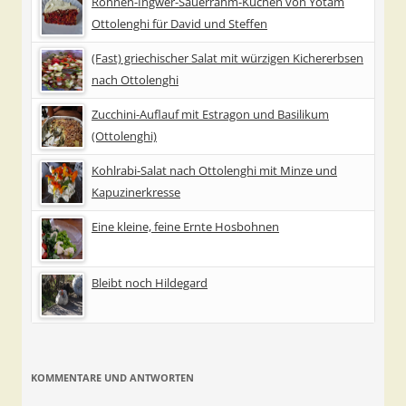
Rohnen-Ingwer-Sauerrahm-Kuchen von Yotam
Ottolenghi für David und Steffen
(Fast) griechischer Salat mit würzigen Kichererbsen
nach Ottolenghi
Zucchini-Auflauf mit Estragon und Basilikum
(Ottolenghi)
Kohlrabi-Salat nach Ottolenghi mit Minze und
Kapuzinerkresse
Eine kleine, feine Ernte Hosbohnen
Bleibt noch Hildegard
KOMMENTARE UND ANTWORTEN