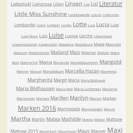
Literatur
Linsen
Lisl
Liebstöckl
Lienzrose
Lilien
Lisa
Little Miss Sunshine
Lockenweide
Lokum
Lollorosso
Lotte
Lucia
Lombardei
Luigi
Lorbeer
Lomo
Loreto
Luca
Luise
Luis
Lärche
Lupinie
Luigi Nono
Löwenmaul
Magie
Löwenzahn
Magnolie
Löwenmäulchen
Magalena
Magdeburg
Mailand
Mais
Majoran
Magnum
Maiglöckchen
Malfatti
Malve
Mangold
Mama
Manarola
Malz
Malznerhof
Mandelbäumchen
Marcella Hazan
Manufaktum
Manner
Manuel
Maremma
Margherita
Margit
Maria
Maria Bildhauer
Maria Bildhausen
Maria Lichtmess
Maria Heel
Marianne
Marilyn
Marillen
Marken
Marion
Marienplatz
Marietta
Marken 2016
Marmelade
Marmeladen
Marolo
Martha
Matea
Mathilde
Martin
Mattsee
Mattea
Matteo
Maxi
Maus
Mattsee 2015
Mauser
Mauerbach
Mauerkatze