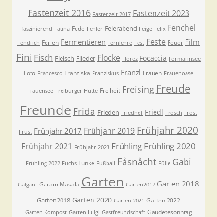
Fastenzeit 2016
Fastenzeit 2023
Fastenzeit 2017
Fenchel
Feierabend
Fede
faszinierend
Fauna
Fehler
Feige
Felix
Feste
Fermentieren
Film
Ferien
Feuer
Fendrich
Fernlehre
Fest
Fini
Fisch
Flocke
Focaccia
Fleisch
Flieder
Florez
Formarinsee
Franzl
Foto
Franziska
Frauen
Francesco
Franziskus
Frauenoase
Freude
Freising
Freiheit
Frauensee
Freiburger Hütte
Freunde
Frida
Friedl
Frieden
Friedhof
Frosch
Frost
Frühjahr 2020
Frühjahr 2019
Frühjahr 2017
Frust
Frühling
Frühling 2020
Frühjahr 2021
Frühjahr 2023
Fåsnåcht
Gabi
Funke
Frühling 2022
Fuchs
Fußball
Fülle
Garten
Garten 2018
Garam Masala
Galgant
Garten2017
Garten 2020
Garten2018
Garten 2022
Garten 2021
Gaudetesonntag
Garten Kompost
Garten Luigi
Gastfreundschaft