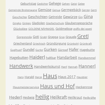
Gehege
Geburtstag
Gedichte
Gehen
Geist
Gelee
Gemüse
Germgebäck
Gemeinde Breitenwang
Genua
Gerste
Gerti
Gina
Geschichten
Gewürze
Getreide
Geschichte
Gin
Gladiolen
Glaubensgespräche
Gingko
Ginkgo
Glasfachschule
Goldmelisse
Glücksklee
golfo dei poeti
GOLDENE NÄHNADEL
Gretl
Goti
Grappa
Grauele
Gorgonzola
Grabl
Gras
Griechenland
Gründüngung
Griechisch
Grünkohl
Grünkraft
Gurken
Hafer
Gundel
Hagebutte
Gärtopf
Guglhupf
Gurke
Haiderl
Handarbeit
Hagebutten
haltbar
Handsemmel
Handwerk
Hannerl
Handwerkskunst
Hanf
Hannah
Haus
Haus 2017
Harald
Hans
Harze
Hausbier
Haus und Hof
Heckenrose
Hausmeisterservice
heilig
Heilkraft
Hederl
Hedwig
Heilkraut
Heilkräfte