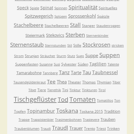
Spiritualität
Speck
Spinat
Spirituelles
Spiele
Spinnen
Spitzwegerich
Sprossenkohl
Spätzle
Splügen
Stall
Stachelbeere
Stachelbeeren
Stanger
Staudenroggen
Sterben
Stekovics
Steiermark
Sternenkinder
Sternenstaub
Stockrosen
Stille
Sternstunden
Stil
stricken
Suppen
Suppe
Strunjan
Strom
Sträucher
Sturm
Stutz
Sugo
Taglilien
Suppenfasten
Sylvester
Süden
Susanne
Susi
Talente
Tanz
Tau
Taubnessel
Tarte
Tamarabohne
Tannberg
Tee
Thea
Theater
Thomas
Thymian
Tausendgüldenkraut
Tiber
Tiere
Tini
Tibet
Tierethik
Tinktur
Tinkturen
Tirol
Tischgeflüster
Tomaten
Tod
Tomatillos
Ton
Toskana
Topinambur
Tradition
Topfen
Toskana 2015
Trauben
Trappe
Trappistenbier
Trasimenbohnen
Trastevere
Traudl
Trauer
Trento
Triest
Trinken
Traubenblumen
Traudi