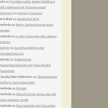
Julia
zu
Porridge salzig: gegen Erkältung
hilft Haferbrei mit Hühnersuppe!
Hermann
zu
Grüner Couscous
Jana Bryk
zu
Apulisches Brot
herlinde
zu
Wenn Gartenträume wahr
werden
herlinde
zu
In den Scheunen des Lebens
stöbern
Bulmer
zu
Kunsthandwerk oder
Handwerkskunst
Mandy
zu
Italienischer
Zwetschgendatschi mit Pasta Madre
(Sauerteig)
Claudia Eder-Feldmann
zu
Überbackener
Karfiol in Senf-Käse-Soße
Herlinde
zu
Morele
Herlinde
zu
Manchmal ist genau das die
beste Medizin: Smile
Herlinde
zu
Man beachte den Eiszapfen