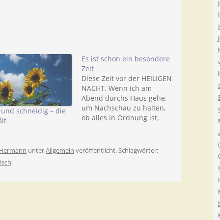
Es ist schon ein besondere
Zeit
Diese Zeit vor der HEILIGEN
NACHT. Wenn ich am
Abend durchs Haus gehe,
um Nachschau zu halten,
 und schneidig – die
ob alles in Ordnung ist,
lt
dann erlebe ich ein
Mädchenzimmer, in dem
am Hochbett die Henne
Hermann
unter
Allgemein
veröffentlicht. Schlagwörter:
Chaira ihre Erkältung
isch
.
kuriert, während der Kater
Maxi sich am Wasserbett
räkelt. Immer öfter kommt
mir bei…