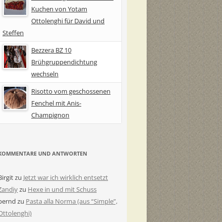
Kuchen von Yotam
Ottolenghi für David und
Steffen
Bezzera BZ 10
Brühgruppendichtung
wechseln
Risotto vom geschossenen
Fenchel mit Anis-
Champignon
KOMMENTARE UND ANTWORTEN
Birgit
zu
Jetzt war ich wirklich entsetzt
Zandiy
zu
Hexe in und mit Schuss
bernd
zu
Pasta alla Norma (aus “Simple”,
Ottolenghi)