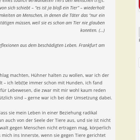
 eines tödlich verwundeten Tiers den Menschen trifft.
on sich schiebt – “es ist ja bloß ein Tier” – wiederholt
mkeiten an Menschen, in denen die Täter das “nur ein
tätigen müssen, weil sie es schon am Tier nie glauben
konnten. (…)
eflexionen aus dem beschädigten Leben. Frankfurt am
hlag machten, Hühner halten zu wollen, war ich der
t – ich leb(t)e immer schon mit Hunden, ich fand
h für Lebewesen, die zwar mit mir wohl kaum reden
tzlich sind – gerne war ich bei der Umsetzung dabei.
dass sie mein Leben in einer Beziehung radikal
 auch von der Seele der Tiere aus, und sie ist nicht
ewalt gegen Menschen nicht ertragen mag, körperlich
 mich ins Innerste, wenn sie gegen Tiere gerichtet