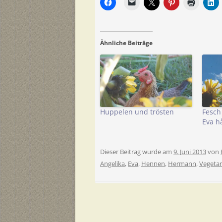
Ähnliche Beiträge
Huppelen und trösten
Fesch
Eva hå
Dieser Beitrag wurde am
9. Juni 2013
von
Angelika
,
Eva
,
Hennen
,
Hermann
,
Vegetar