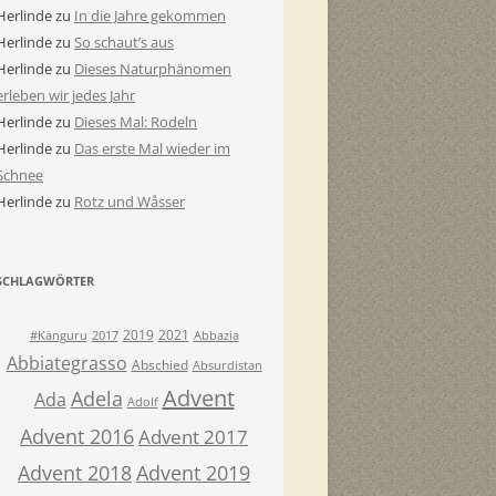
Herlinde
zu
In die Jahre gekommen
Herlinde
zu
So schaut’s aus
Herlinde
zu
Dieses Naturphänomen
erleben wir jedes Jahr
Herlinde
zu
Dieses Mal: Rodeln
Herlinde
zu
Das erste Mal wieder im
Schnee
Herlinde
zu
Rotz und Wåsser
SCHLAGWÖRTER
2019
2021
#Känguru
2017
Abbazia
Abbiategrasso
Abschied
Absurdistan
Advent
Adela
Ada
Adolf
Advent 2016
Advent 2017
Advent 2018
Advent 2019