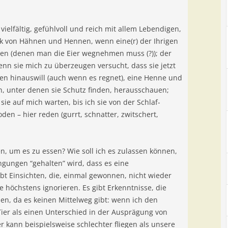
vielfältig, gefühlvoll und reich mit allem Lebendigen,
ick von Hähnen und Hennen, wenn eine(r) der Ihrigen
nen (denen man die Eier wegnehmen muss (?)); der
enn sie mich zu überzeugen versucht, dass sie jetzt
en hinauswill (auch wenn es regnet), eine Henne und
n, unter denen sie Schutz finden, herausschauen;
ie auf mich warten, bis ich sie von der Schlaf-
en – hier reden (gurrt, schnatter, zwitschert,
en, um es zu essen? Wie soll ich es zulassen können,
gungen “gehalten” wird, dass es eine
ibt Einsichten, die, einmal gewonnen, nicht wieder
 höchstens ignorieren. Es gibt Erkenntnisse, die
n, da es keinen Mittelweg gibt: wenn ich den
er als einen Unterschied in der Ausprägung von
er kann beispielsweise schlechter fliegen als unsere