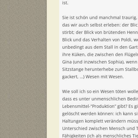
ist.
Sie ist schön und manchmal traurig, 
das wir auch selbst erleben: der Bl
stirbt; der Blick von brütenden Hen
Blick und das Verhalten von Poldi, w
unbedingt aus dem Stall in den Gart
ihre Küken, die zwischen den Flügel
Gina (und inzwischen Sophia), wenn s
Sitzstange herunterhebe zum Stallbod
gackert, …) Wesen mit Wesen.
Wie soll ich so ein Wesen töten woll
dass es unter unmenschlichen Bedin
Lebensmittel-“Produktion” gibt? Es g
gelöscht werden können: ich kann sie
Haltungen komplett verändern müsse
Unterschied zwischen Mensch und Ti
Fähigkeiten (ich als menschliches Ti