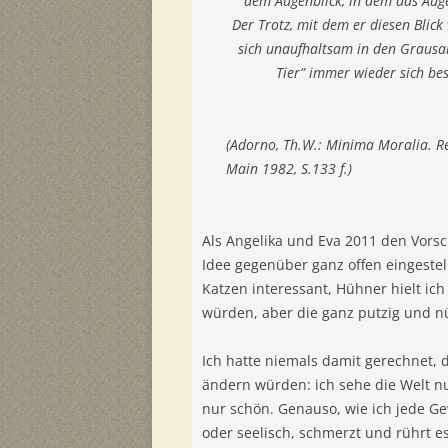
dem Augenblick, in dem das Auge
Der Trotz, mit dem er diesen Blick v
sich unaufhaltsam in den Grausa
Tier” immer wieder sich bes
(Adorno, Th.W.: Minima Moralia. R
Main 1982, S.133 f.)
Als Angelika und Eva 2011 den Vorsc
Idee gegenüber ganz offen eingestell
Katzen interessant, Hühner hielt ic
würden, aber die ganz putzig und nü
Ich hatte niemals damit gerechnet, 
ändern würden: ich sehe die Welt nun
nur schön. Genauso, wie ich jede G
oder seelisch, schmerzt und rührt es