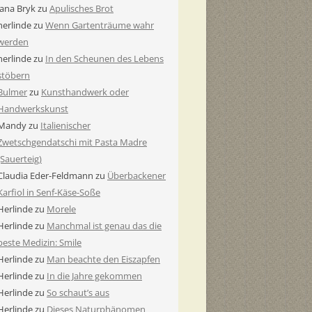
Jana Bryk
zu
Apulisches Brot
herlinde
zu
Wenn Gartenträume wahr
werden
herlinde
zu
In den Scheunen des Lebens
stöbern
Bulmer
zu
Kunsthandwerk oder
Handwerkskunst
Mandy
zu
Italienischer
Zwetschgendatschi mit Pasta Madre
(Sauerteig)
Claudia Eder-Feldmann
zu
Überbackener
Karfiol in Senf-Käse-Soße
Herlinde
zu
Morele
Herlinde
zu
Manchmal ist genau das die
beste Medizin: Smile
Herlinde
zu
Man beachte den Eiszapfen
Herlinde
zu
In die Jahre gekommen
Herlinde
zu
So schaut’s aus
Herlinde
zu
Dieses Naturphänomen