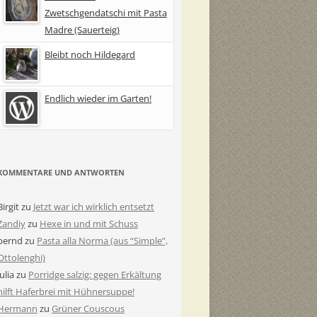
Zwetschgendatschi mit Pasta
Madre (Sauerteig)
Bleibt noch Hildegard
Endlich wieder im Garten!
KOMMENTARE UND ANTWORTEN
Birgit
zu
Jetzt war ich wirklich entsetzt
Zandiy
zu
Hexe in und mit Schuss
bernd
zu
Pasta alla Norma (aus “Simple”,
Ottolenghi)
Julia
zu
Porridge salzig: gegen Erkältung
hilft Haferbrei mit Hühnersuppe!
Hermann
zu
Grüner Couscous