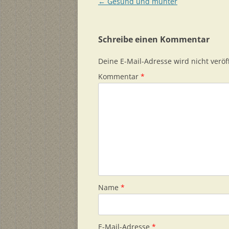
Beitragsnavigation
←
Gesund und munter
Schreibe einen Kommentar
Deine E-Mail-Adresse wird nicht veröff
Kommentar
*
Name
*
E-Mail-Adresse
*