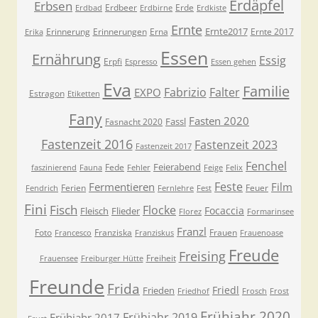
Erdäpfel
Erbsen
Erdbeer
Erde
Erdbad
Erdbirne
Erdkiste
Ernte
Ernte2017
Erinnerung
Erinnerungen
Erna
Ernte 2017
Erika
Essen
Ernährung
Essig
Erpfi
Espresso
Essen gehen
Eva
Familie
Fabrizio
Falter
EXPO
Estragon
Etiketten
Fany
Fasten 2020
Fassl
Fasnacht 2020
Fastenzeit 2016
Fastenzeit 2023
Fastenzeit 2017
Fenchel
Feierabend
Fede
faszinierend
Fauna
Fehler
Feige
Felix
Feste
Fermentieren
Film
Ferien
Feuer
Fendrich
Fernlehre
Fest
Fini
Fisch
Flocke
Focaccia
Fleisch
Flieder
Florez
Formarinsee
Franzl
Foto
Franziska
Frauen
Francesco
Franziskus
Frauenoase
Freude
Freising
Freiheit
Frauensee
Freiburger Hütte
Freunde
Frida
Friedl
Frieden
Friedhof
Frosch
Frost
Frühjahr 2020
Frühjahr 2019
Frühjahr 2017