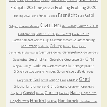
Frust
Frühling
Frühling 2020
Frühjahr 2021
Frühjahr 2023
Fåsnåcht
Gabi
Funke
Frühling 2022
Fuchs
Fußball
Fülle
Garten
Garten 2018
Garam Masala
Galgant
Garten2017
Garten 2020
Garten2018
Garten 2022
Garten 2021
Gaudetesonntag
Garten Kompost
Garten Luigi
Gastfreundschaft
Gehege
Geburtstag
Gedichte
Gehen
Geist
Gelee
Gemüse
Germgebäck
Gemeinde Breitenwang
Genua
Gerste
Gerti
Gina
Geschichten
Gewürze
Getreide
Geschichte
Gin
Gladiolen
Glaubensgespräche
Gingko
Ginkgo
Glasfachschule
Goldmelisse
Glücksklee
golfo dei poeti
GOLDENE NÄHNADEL
Gretl
Goti
Grappa
Grauele
Gorgonzola
Grabl
Gras
Griechenland
Gründüngung
Griechisch
Grünkohl
Grünkraft
Gurken
Hafer
Gundel
Hagebutte
Gärtopf
Guglhupf
Gurke
Haiderl
Handarbeit
Hagebutten
haltbar
Handsemmel