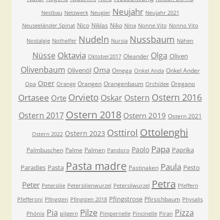
Neujahr
Nestbau
Netzwerk
Neugier
Neujahr 2021
Nico
Niklas
Niko
Neuseeländer Spinat
Nina
Nonne Vito
Nonno Vito
Nudeln
Nussbaum
Nostalgie
Nothelfer
Nursia
Nähen
Oktavia
Nüsse
Olga
Oliven
Oleander
Oktober2017
Olivenbaum
Oma
Olivenöl
Omega
Onkel Ander
Onkel Anda
Oper
Orangen
Orangenbaum
Oregano
Opa
Orange
Orchidee
Orvieto
Ostern 2016
Ortasee
Oskar
Ostern
Orte
Ostern 2018
Ostern 2017
Ostern 2019
Ostern 2021
Ottolenghi
Osttirol
Ostern 2023
Ostern 2022
Papa
Paolo
Paprika
Palmbuschen
Palme
Palmen
Pandoro
Pasta madre
Paula
Paradies
Pasta
Pesto
Pastinaken
Petra
Peter
Petersilie
Petersilienwurzel
Petersilwurzel
Pfeffern
Pfingstrose
Pfirsichbaum
Pfefferoni
Pfingsten
Pfingsten 2018
Physalis
Pilze
Pia
Pizza
Phönix
pilgern
Pimpernelle
Pincinelle
Piran