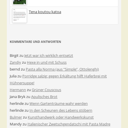
Tena koutou katoa
KOMMENTARE UND ANTWORTEN
Birgit
zu
Jetzt war ich wirklich entsetzt
Zandiy
zu
Hexe in und mit Schuss
bernd
zu
Pasta alla Norma (aus “Simple”, Ottolenghi)
Julia
zu
Porridge salzig: gegen Erkältung hilft Haferbrei mit
Hühnersuppe!
Hermann
zu
Grüner Couscous
Jana Bryk
zu
Apulisches Brot
herlinde
zu
Wenn Gartenträume wahr werden
herlinde
zu
In den Scheunen des Lebens stöbern
Bulmer
zu
Kunsthandwerk oder Handwerkskunst
Mandy
zu
Italienischer Zwetschgendatschi mit Pasta Madre