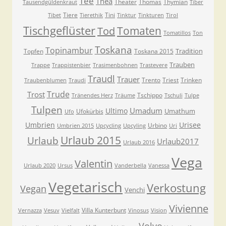
Tee
Thea
Theater
Thomas
Thymian
Tausendgüldenkraut
Tiber
Tiere
Tini
Tibet
Tierethik
Tinktur
Tinkturen
Tirol
Tischgeflüster
Tomaten
Tod
Tomatillos
Ton
Toskana
Topinambur
Tradition
Topfen
Toskana 2015
Trauben
Trappe
Trappistenbier
Trasimenbohnen
Trastevere
Traudl
Trauer
Trento
Triest
Trinken
Traubenblumen
Traudi
Trude
Trost
Tschippo
Tränendes Herz
Träume
Tschuli
Tulpe
Tulpen
Umadum
Ultimo
Umathum
Ufokürbis
Ufo
Umbrien
Urisee
Urbino
Umbrien 2015
Upcycling
Upcyling
Uri
Urlaub 2015
Urlaub
Urlaub2017
Urlaub 2016
Vega
Valentin
Urlaub 2020
Ursus
Vanderbella
Vanessa
Vegetarisch
Verkostung
Vegan
Venchi
Vivienne
Villa Kunterbunt
Vernazza
Vesuv
Vielfalt
Vinosus
Vision