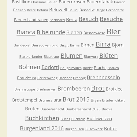
Basilikum
Bauernrosen
Bauerntabak
Bassano
Bauen
Bayern
Beinwell
Beeren
Benedikt
Beete
Befana
Bellini
Berge
Bernadette
Besuche
Besuch
Berta
Berner Landfrauen
Bernhard
Bier
Bianca
Bibelrunde
Bienen
Bienenwiese
Birra
Björn
Birnen
Biersocken
Birgit
Bierdeckel
bird
Birma
Blumen
Blüten
Blattkoriander
Blaukraut
Blutwurz
Bohnen
Borlotti
Brache
Bougainvillea
Bovist
Brauch
Brennnesseln
Brauchtum
Breitenwang
Brenner
Brennig
Brot
Brombeeren
Brotklee
Brennsuppe
Briefmarken
Brut 2015
Brotstempel
Brut
Bruners
Bryan
Brüderlichkeit
Brüten
Buabefasnacht 2023
Buabefasnacht
Buchis
Buchkirchen
Buchweizen
Buchs
Buchteln
Burgenland 2016
Butter
Burghausen
Buschwerk