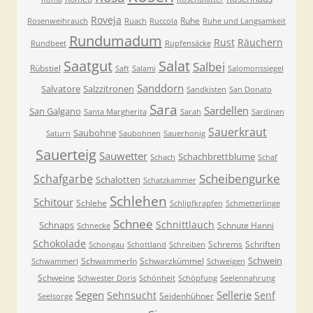
Roveja
Ruhe
Rosenweihrauch
Ruach
Ruccola
Ruhe und Langsamkeit
Rundumadum
Rust
Räuchern
Rundbeet
Rupfensäcke
Saatgut
Salat
Salbei
Rübstiel
Saft
Salami
Salomonssiegel
Sanddorn
Salvatore
Salzzitronen
Sandkisten
San Donato
Sara
Sardellen
San Galgano
Santa Margherita
Sarah
Sardinen
Sauerkraut
Saubohne
Saturn
Saubohnen
Sauerhonig
Sauerteig
Sauwetter
Schachbrettblume
Schach
Schaf
Scheibengurke
Schafgarbe
Schalotten
Schatzkammer
Schlehen
Schitour
Schlehe
Schlipfkrapfen
Schmetterlinge
Schnee
Schnittlauch
Schnaps
Schnute Hanni
Schnecke
Schokolade
Schrems
Schriften
Schongau
Schottland
Schreiben
Schwein
Schwammerln
Schwarzkümmel
Schwammerl
Schweigen
Schweine
Schwester Doris
Schönheit
Schöpfung
Seelennahrung
Segen
Sellerie
Sehnsucht
Senf
Seidenhühner
Seelsorge