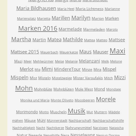
Maria Bildhauer
Maria Bildhausen
Maria Lichtmess
Maria Heel
Marianne
Marilyn
Marillen
Marken
Marion
Marienplatz
Marietta
Marken 2016
Marmelade
Marmeladen
Marolo
Martha
Matea
Mathilde
Martin
Mattsee
Mattea
Matteo
Maxi
Maus
Mattsee 2015
Mauser
Mauerbach
Mauerkatze
Melanzani
Mazi
Meer
Mehlwürmer
Meise
Melanie
Melk
Melone
Mimi
Merlot
Mispel
MindereTour
Minze
Mira
Mia
Mispeln
Mizzi
Mist
Misteln
Mister Varoufakis
Mistelzweige
Mitch
Mohn
Mond
Mohnblüte
Mohnblüten
Mole West
Mondsee
Morele
Monika und Maria
Monte Oliveto
Moosbeeren
Musik
Morimondo
Muscheln
Motto
Mut
Muttern
Mädele
Mäuse
Mühl
mähen
Münnerstadt
Nachbarschaft
Nachbarschaftshilfe
Nahrungsmittel
Nachhaltigkeit
Nacht
Nachtkerze
Narzissen
Natascha
Nesselwang
Natur
Negerle
Nera
Nepalhilfe
Nessun Dorma