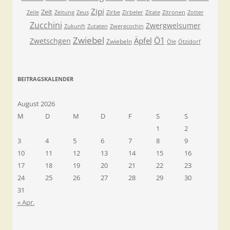
Zipi
Zeit
Zeile
Zeitung
Zeus
Zirbe
Zirbeler
Zitate
Zitronen
Zotter
Zucchini
Zwergwelsumer
Zukunft
Zutaten
Zwergcochin
Zwiebel
Ö1
Äpfel
Zwetschgen
Zwiebeln
Öle
Ötzidorf
BEITRAGSKALENDER
August 2026
M
D
M
D
F
S
S
1
2
3
4
5
6
7
8
9
10
11
12
13
14
15
16
17
18
19
20
21
22
23
24
25
26
27
28
29
30
31
« Apr.