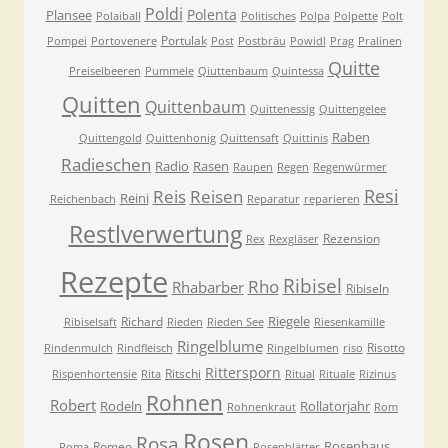
Poldi
Polenta
Plansee
Polaiball
Politisches
Polpa
Polpette
Polt
Portulak
Pompei
Portovenere
Post
Postbräu
Powidl
Prag
Pralinen
Quitte
Preiselbeeren
Pummele
Qiuttenbaum
Quintessa
Quitten
Quittenbaum
Quittenessig
Quittengelee
Raben
Quittengold
Quittenhonig
Quittensaft
Quittinis
Radieschen
Radio
Rasen
Raupen
Regen
Regenwürmer
Resi
Reis
Reisen
Reini
Reichenbach
Reparatur
reparieren
Restlverwertung
Rezension
Rex
Rexgläser
Rezepte
Ribisel
Rho
Rhabarber
Ribiseln
Riegele
Richard
Ribiselsaft
Rieden
Rieden See
Riesenkamille
Ringelblume
Risotto
Rindenmulch
Rindfleisch
Ringelblumen
riso
Rittersporn
Ritschi
Rispenhortensie
Rita
Ritual
Rituale
Rizinus
Rohnen
Robert
Rodeln
Rollatorjahr
Rohnenkraut
Rom
Rosen
Rosa
Rosenhaus
Romeo
Roma
Rosenblätter