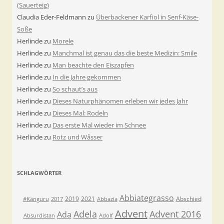
(Sauerteig)
Claudia Eder-Feldmann
zu
Überbackener Karfiol in Senf-Käse-
Soße
Herlinde
zu
Morele
Herlinde
zu
Manchmal ist genau das die beste Medizin: Smile
Herlinde
zu
Man beachte den Eiszapfen
Herlinde
zu
In die Jahre gekommen
Herlinde
zu
So schaut’s aus
Herlinde
zu
Dieses Naturphänomen erleben wir jedes Jahr
Herlinde
zu
Dieses Mal: Rodeln
Herlinde
zu
Das erste Mal wieder im Schnee
Herlinde
zu
Rotz und Wåsser
SCHLAGWÖRTER
Abbiategrasso
2019
2021
Abschied
#Känguru
2017
Abbazia
Advent
Adela
Advent 2016
Ada
Absurdistan
Adolf