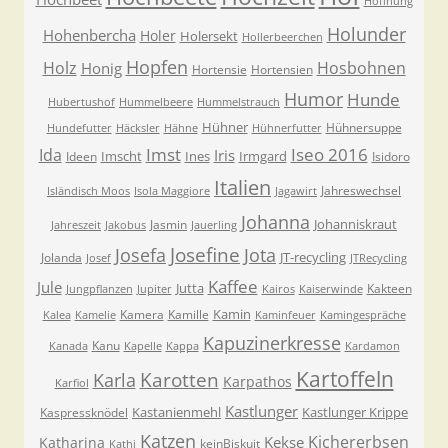
Hoffnung
Holunder
Hohenbercha
Holer
Holersekt
Hollerbeerchen
Hopfen
Holz
Hosbohnen
Honig
Hortensie
Hortensien
Humor
Hunde
Hubertushof
Hummelbeere
Hummelstrauch
Hühner
Hühnersuppe
Hundefutter
Häcksler
Hähne
Hühnerfutter
Imst
Iseo 2016
Ida
Iris
Imscht
Ines
Irmgard
Ideen
Isidoro
Italien
Jahreswechsel
Isländisch Moos
Isola Maggiore
Jagawirt
Johanna
Johanniskraut
Jasmin
Jahreszeit
Jakobus
Jauerling
Josefa
Josefine
Jota
JT-recycling
Jolanda
Josef
JTRecycling
Kaffee
Jule
Jutta
Kakteen
Jungpflanzen
Jupiter
Kairos
Kaiserwinde
Kamin
Kamera
Kamille
Kalea
Kamelie
Kaminfeuer
Kamingespräche
Kapuzinerkresse
Kanu
Kanada
Kapelle
Kappa
Kardamon
Kartoffeln
Karla
Karotten
Karpathos
Karfiol
Kastlunger
Kastanienmehl
Kastlunger Krippe
Kaspressknödel
Katzen
Kichererbsen
Kekse
Katharina
keinBiskuit
Kathi