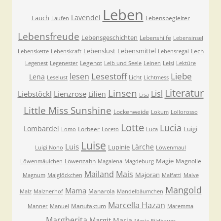
Leben
Lavendel
Lauch
Lebensbegleiter
Laufen
Lebensfreude
Lebensgeschichten
Lebenshilfe
Lebensinsel
Lebenslust
Lebensmittel
Lech
Lebenskette
Lebenskraft
Lebensregal
Legenot
Legenest
Legenester
Leib und Seele
Leinen
Leisi
Lektüre
Lesestoff
Liebe
lesen
Lena
Licht
Leselust
Lichtmess
Literatur
Linsen
Lisl
Liebstöckl
Lienzrose
Lilien
Lisa
Little Miss Sunshine
Lockenweide
Lokum
Lollorosso
Lotte
Lucia
Lombardei
Luigi
Lorbeer
Lomo
Loreto
Luca
Luise
Luis
Lärche
Lupinie
Luigi Nono
Löwenmaul
Magie
Löwenzahn
Magnolie
Löwenmäulchen
Magalena
Magdeburg
Mailand
Mais
Majoran
Magnum
Maiglöckchen
Malfatti
Malve
Mangold
Mama
Manarola
Malz
Malznerhof
Mandelbäumchen
Marcella Hazan
Manufaktum
Manner
Manuel
Maremma
Margherita
Margit
Maria