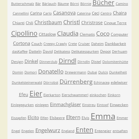
Bücher
Butterschmalz
Bär
Bärlauch
Bäume
Börni
Börnie
Camino
Casanova
Chaira
Carina
Ceci
Cannellini
Carlo
Caterina
Centro
Christl
Christbaum
Christrose
Chianti
Chili
Cinque Terre
Cipollino
Claudia
Coco
Cittaslow
Clematis
Computer
Cortona
Couch
Dankbarkeit
Creepy Crawly
Crete
Cruiser
Daheim
Datteln
David
Depot
dasKaffee
Delikatess
Delikatessgurken
Derhuam
Dirndl
Dinkel
Design
Distel
Dinnerclub
Dirndln
Dolomitenhütte
Donatello
Domin
Domori
Drewermann
Dubai
Dulcis
Dunkelheit
Dürrenberg
edelwiser
Dunkelsteinerwald
Dörrobst
Echinacea
Eier
Efeu
Eierkarton
Eierschwammerl
einkochen
Einkorn
Einmachgläser
Einwecken
Einlegegurken
einlegen
Einstreu
Eintopf
Emma
Eltern
Elcito
Elsbeere
Elvis
Eiszapfen
Elfen
Emmer
Enten
Engelwurz
Enteneier
Engel
Engelen
England
entsaften