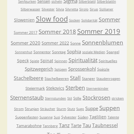
Sigma
Sensen
Senfgurken
sicheln
Silberblattl
Silberblattln
Silberwasser
Silvester
Silvia
Silvretta
Sirolo
Sirup
Sizilianer
Slow food
Sommer
Slowenien
Socken
Solidarität
Sommer 2019
Sommer 2018
Sommer 2017
Sonnenblumen
Sommer 2020
Sommer 2022
Sonne
Sophia
Sonnentor
Sonntag
Spargel
Sonnenhut
soziale Medien
Spiritualität
Speck
Spinat
Spirituelles
Spiele
Spinnen
Spitzwegerich
Sprossenkohl
Spätzle
Splügen
Stall
Stachelbeere
Stachelbeeren
Stanger
Staudenroggen
Sterben
Stekovics
Steiermark
Sternenkinder
Sternenstaub
Stockrosen
Stille
Sternstunden
Stil
stricken
Suppen
Suppe
Strunjan
Strom
Sträucher
Sturm
Stutz
Sugo
Taglilien
Suppenfasten
Sylvester
Süden
Susanne
Susi
Talente
Tanz
Tau
Taubnessel
Tarte
Tamarabohne
Tannberg