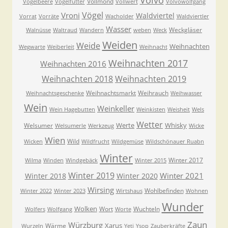
Volvo
Vollmond
Vogelbeere
Vogelfutter
Vollwert
Volvowolfgang
Vögel
Vroni
Waldviertel
Vorrat
Vorräte
Wacholder
Waldviertler
Wasser
Weckgläser
Walnüsse
Waltraud
Wandern
weben
Weck
Weiden
Weide
Weihnachten
Wegwarte
Weiberleit
Weihnacht
Weihnachten 2017
Weihnachten 2016
Weihnachten 2018
Weihnachten 2019
Weihnachtsmarkt
Weihrauch
Weihnachtsgeschenke
Weihwasser
Wein
Weinkeller
Wein Hagebutten
Weinkisten
Weisheit
Wels
Wetter
Werte
Whisky
Welsumer
Welsumerle
Werkzeug
Wicke
Wien
Wild
Wicken
Wildfrucht
Wildgemüse
Wildschönauer Ruabn
Winter
Winter 2017
Wilma
Winden
Windgebäck
Winter 2015
Winter 2019
Winter 2021
Winter 2018
Winter 2020
Wirsing
Wohlbefinden
Winter 2022
Winter 2023
Wirtshaus
Wohnen
Wunder
Wolken
Wort
Wuchteln
Wolfers
Wolfgang
Worte
Zaun
Würzburg
Xarus
Wärme
Wurzeln
Yeti
Ysop
Zauberkräfte