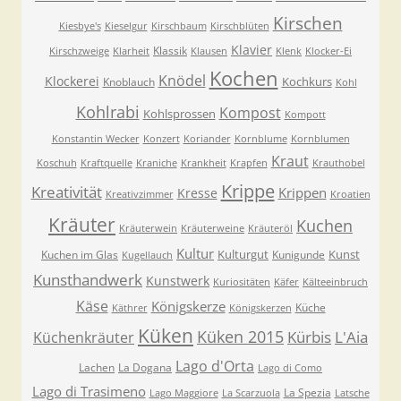
Kirschen
Kiesbye's
Kieselgur
Kirschbaum
Kirschblüten
Klavier
Klassik
Kirschzweige
Klarheit
Klausen
Klenk
Klocker-Ei
Kochen
Knödel
Klockerei
Kochkurs
Knoblauch
Kohl
Kohlrabi
Kompost
Kohlsprossen
Kompott
Konstantin Wecker
Konzert
Koriander
Kornblume
Kornblumen
Kraut
Koschuh
Kraftquelle
Kraniche
Krankheit
Krapfen
Krauthobel
Krippe
Kreativität
Krippen
Kresse
Kreativzimmer
Kroatien
Kräuter
Kuchen
Kräuterwein
Kräuterweine
Kräuteröl
Kultur
Kulturgut
Kunst
Kuchen im Glas
Kunigunde
Kugellauch
Kunsthandwerk
Kunstwerk
Kuriositäten
Käfer
Kälteeinbruch
Käse
Königskerze
Küche
Käthrer
Königskerzen
Küken
Küken 2015
Kürbis
L'Aia
Küchenkräuter
Lago d'Orta
Lachen
La Dogana
Lago di Como
Lago di Trasimeno
La Spezia
Lago Maggiore
La Scarzuola
Latsche