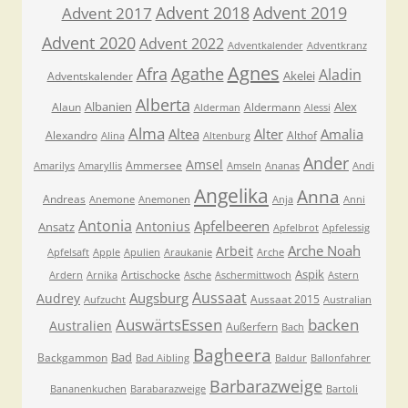
Advent 2018
Advent 2019
Advent 2017
Advent 2020
Advent 2022
Adventkalender
Adventkranz
Agnes
Afra
Agathe
Aladin
Akelei
Adventskalender
Alberta
Albanien
Alex
Alaun
Aldermann
Alderman
Alessi
Alma
Altea
Alter
Amalia
Alexandro
Althof
Alina
Altenburg
Ander
Amsel
Ammersee
Amarilys
Amaryllis
Amseln
Ananas
Andi
Angelika
Anna
Andreas
Anemone
Anemonen
Anja
Anni
Antonia
Apfelbeeren
Antonius
Ansatz
Apfelbrot
Apfelessig
Arche Noah
Arbeit
Apfelsaft
Apple
Apulien
Araukanie
Arche
Aspik
Artischocke
Ardern
Arnika
Asche
Aschermittwoch
Astern
Aussaat
Augsburg
Audrey
Aussaat 2015
Aufzucht
Australian
AuswärtsEssen
backen
Australien
Außerfern
Bach
Bagheera
Bad
Backgammon
Bad Aibling
Baldur
Ballonfahrer
Barbarazweige
Bananenkuchen
Barabarazweige
Bartoli