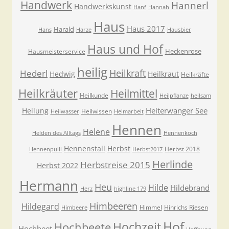
Handwerk
Hannerl
Handwerkskunst
Hanf
Hannah
Haus
Haus 2017
Harald
Hans
Harze
Hausbier
Haus und Hof
Heckenrose
Hausmeisterservice
heilig
Heilkraft
Hederl
Hedwig
Heilkraut
Heilkräfte
Heilkräuter
Heilmittel
Heilkunde
Heilpflanze
heilsam
Heiterwanger See
Heilung
Heilwissen
Heilwasser
Heimarbeit
Hennen
Helene
Helden des Alltags
Hennenkoch
Hennenstall
Herbst
Herbst 2018
Hennenpulli
Herbst2017
Herlinde
Herbstreise 2015
Herbst 2022
Hermann
Heu
Hilde
Hildebrand
Herz
highline 179
Himbeeren
Hildegard
Himmel
Hinrichs Riesen
Himbeere
Hof
Hochzeit
Hochbeete
Hochbeet