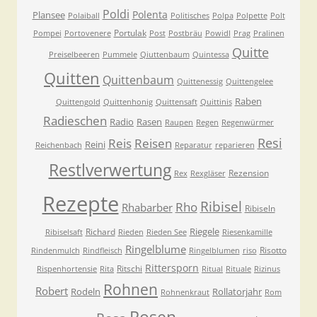
Poldi
Polenta
Plansee
Polaiball
Politisches
Polpa
Polpette
Polt
Portulak
Pompei
Portovenere
Post
Postbräu
Powidl
Prag
Pralinen
Quitte
Preiselbeeren
Pummele
Qiuttenbaum
Quintessa
Quitten
Quittenbaum
Quittenessig
Quittengelee
Raben
Quittengold
Quittenhonig
Quittensaft
Quittinis
Radieschen
Radio
Rasen
Raupen
Regen
Regenwürmer
Resi
Reis
Reisen
Reini
Reichenbach
Reparatur
reparieren
Restlverwertung
Rezension
Rex
Rexgläser
Rezepte
Ribisel
Rho
Rhabarber
Ribiseln
Riegele
Richard
Ribiselsaft
Rieden
Rieden See
Riesenkamille
Ringelblume
Risotto
Rindenmulch
Rindfleisch
Ringelblumen
riso
Rittersporn
Ritschi
Rispenhortensie
Rita
Ritual
Rituale
Rizinus
Rohnen
Robert
Rodeln
Rollatorjahr
Rohnenkraut
Rom