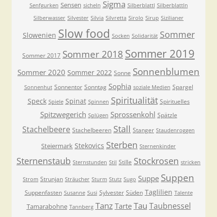
Sigma
Sensen
Senfgurken
sicheln
Silberblattl
Silberblattln
Silberwasser
Silvester
Silvia
Silvretta
Sirolo
Sirup
Sizilianer
Slow food
Sommer
Slowenien
Socken
Solidarität
Sommer 2019
Sommer 2018
Sommer 2017
Sonnenblumen
Sommer 2020
Sommer 2022
Sonne
Sophia
Sonnentor
Sonntag
Spargel
Sonnenhut
soziale Medien
Spiritualität
Speck
Spinat
Spirituelles
Spiele
Spinnen
Spitzwegerich
Sprossenkohl
Spätzle
Splügen
Stall
Stachelbeere
Stachelbeeren
Stanger
Staudenroggen
Sterben
Stekovics
Steiermark
Sternenkinder
Sternenstaub
Stockrosen
Stille
Sternstunden
Stil
stricken
Suppen
Suppe
Strunjan
Strom
Sträucher
Sturm
Stutz
Sugo
Taglilien
Suppenfasten
Sylvester
Süden
Susanne
Susi
Talente
Tanz
Tau
Taubnessel
Tarte
Tamarabohne
Tannberg