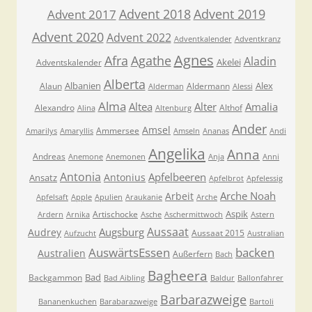
Advent 2018
Advent 2019
Advent 2017
Advent 2020
Advent 2022
Adventkalender
Adventkranz
Agnes
Afra
Agathe
Aladin
Akelei
Adventskalender
Alberta
Albanien
Alex
Alaun
Aldermann
Alderman
Alessi
Alma
Altea
Alter
Amalia
Alexandro
Althof
Alina
Altenburg
Ander
Amsel
Ammersee
Amarilys
Amaryllis
Amseln
Ananas
Andi
Angelika
Anna
Andreas
Anemone
Anemonen
Anja
Anni
Antonia
Apfelbeeren
Antonius
Ansatz
Apfelbrot
Apfelessig
Arche Noah
Arbeit
Apfelsaft
Apple
Apulien
Araukanie
Arche
Aspik
Artischocke
Ardern
Arnika
Asche
Aschermittwoch
Astern
Aussaat
Augsburg
Audrey
Aussaat 2015
Aufzucht
Australian
AuswärtsEssen
backen
Australien
Außerfern
Bach
Bagheera
Bad
Backgammon
Bad Aibling
Baldur
Ballonfahrer
Barbarazweige
Bananenkuchen
Barabarazweige
Bartoli