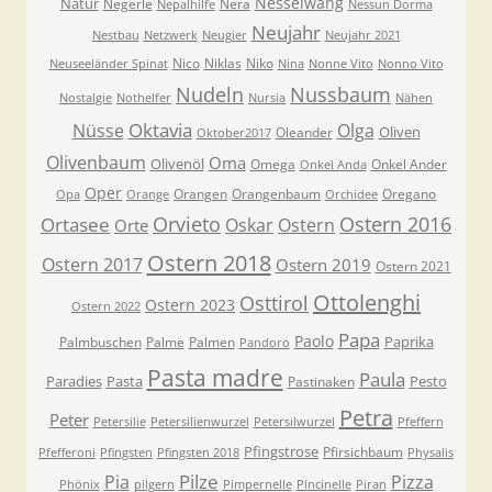
Nesselwang
Natur
Negerle
Nera
Nepalhilfe
Nessun Dorma
Neujahr
Nestbau
Netzwerk
Neugier
Neujahr 2021
Nico
Niklas
Niko
Neuseeländer Spinat
Nina
Nonne Vito
Nonno Vito
Nudeln
Nussbaum
Nostalgie
Nothelfer
Nursia
Nähen
Oktavia
Nüsse
Olga
Oliven
Oleander
Oktober2017
Olivenbaum
Oma
Olivenöl
Omega
Onkel Ander
Onkel Anda
Oper
Orangen
Orangenbaum
Oregano
Opa
Orange
Orchidee
Orvieto
Ostern 2016
Ortasee
Oskar
Ostern
Orte
Ostern 2018
Ostern 2017
Ostern 2019
Ostern 2021
Ottolenghi
Osttirol
Ostern 2023
Ostern 2022
Papa
Paolo
Paprika
Palmbuschen
Palme
Palmen
Pandoro
Pasta madre
Paula
Paradies
Pasta
Pesto
Pastinaken
Petra
Peter
Petersilie
Petersilienwurzel
Petersilwurzel
Pfeffern
Pfingstrose
Pfirsichbaum
Pfefferoni
Pfingsten
Pfingsten 2018
Physalis
Pilze
Pia
Pizza
Phönix
pilgern
Pimpernelle
Pincinelle
Piran