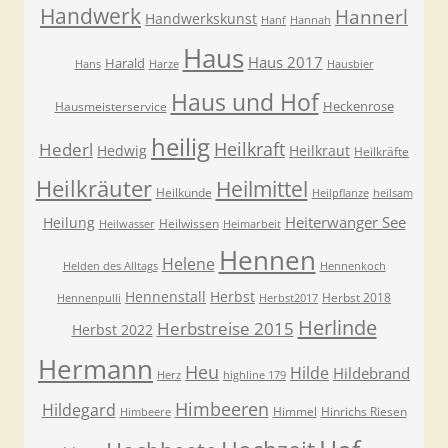
Handwerk
Hannerl
Handwerkskunst
Hanf
Hannah
Haus
Haus 2017
Harald
Hans
Harze
Hausbier
Haus und Hof
Heckenrose
Hausmeisterservice
heilig
Heilkraft
Hederl
Hedwig
Heilkraut
Heilkräfte
Heilkräuter
Heilmittel
Heilkunde
Heilpflanze
heilsam
Heiterwanger See
Heilung
Heilwissen
Heilwasser
Heimarbeit
Hennen
Helene
Helden des Alltags
Hennenkoch
Hennenstall
Herbst
Herbst 2018
Hennenpulli
Herbst2017
Herlinde
Herbstreise 2015
Herbst 2022
Hermann
Heu
Hilde
Hildebrand
Herz
highline 179
Himbeeren
Hildegard
Himmel
Hinrichs Riesen
Himbeere