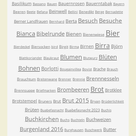
Basilikum
Bauernrosen
Bauerntabak
Bassano
Bauen
Bayern
Beinwell
Beeren
Benedikt
Beete
Befana
Bellini
Berge
Bernadette
Besuche
Besuch
Berta
Berner Landfrauen
Bernhard
Bier
Bianca
Bibelrunde
Bienen
Bienenwiese
Birra
Björn
Birnen
Biersocken
Birgit
Bierdeckel
bird
Birma
Blumen
Blüten
Blattkoriander
Blaukraut
Blutwurz
Bohnen
Borlotti
Brache
Bougainvillea
Bovist
Brauch
Brennnesseln
Brauchtum
Breitenwang
Brenner
Brennig
Brot
Brombeeren
Brotklee
Brennsuppe
Briefmarken
Brut 2015
Brotstempel
Brut
Bruners
Bryan
Brüderlichkeit
Brüten
Buabefasnacht 2023
Buabefasnacht
Buchis
Buchkirchen
Buchweizen
Buchs
Buchteln
Burgenland 2016
Butter
Burghausen
Buschwerk