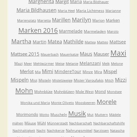
Margherita
Margit
Maria
Maria Bildhauer
Maria Bildhausen
Maria Lichtmess
Maria Heel
Marianne
Marilyn
Marillen
Marken
Marion
Marienplatz
Marietta
Marken 2016
Marmelade
Marmeladen
Marolo
Martha
Matea
Mathilde
Martin
Mattsee
Mattea
Matteo
Maxi
Maus
Mattsee 2015
Mauser
Mauerbach
Mauerkatze
Melanzani
Mazi
Meer
Mehlwürmer
Meise
Melanie
Melk
Melone
Mimi
Merlot
Mispel
MindereTour
Minze
Mira
Mia
Mispeln
Mizzi
Mist
Misteln
Mister Varoufakis
Mistelzweige
Mitch
Mohn
Mond
Mohnblüte
Mohnblüten
Mole West
Mondsee
Morele
Monika und Maria
Monte Oliveto
Moosbeeren
Musik
Morimondo
Muscheln
Motto
Mut
Muttern
Mädele
Mäuse
Mühl
mähen
Münnerstadt
Nachbarschaft
Nachbarschaftshilfe
Nahrungsmittel
Nachhaltigkeit
Nacht
Nachtkerze
Narzissen
Natascha