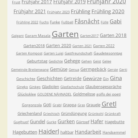
Frühjahr 2020
Frühjahr 2019
Frühjahr 2017
Frust
Frühling
Frühling 2020
Frühjahr 2021
Frühjahr 2023
Fåsnåcht
Gabi
Funke
Frühling 2022
Fuchs
Fußball
Fülle
Garten
Garten 2018
Garam Masala
Galgant
Garten2017
Garten 2020
Garten2018
Garten 2022
Garten 2021
Gaudetesonntag
Garten Kompost
Garten Luigi
Gastfreundschaft
Gehege
Geburtstag
Gedichte
Gehen
Geist
Gelee
Gemüse
Germgebäck
Gemeinde Breitenwang
Genua
Gerste
Gerti
Gina
Geschichten
Gewürze
Getreide
Geschichte
Gin
Gladiolen
Glaubensgespräche
Gingko
Ginkgo
Glasfachschule
Goldmelisse
Glücksklee
golfo dei poeti
GOLDENE NÄHNADEL
Gretl
Goti
Grappa
Grauele
Gorgonzola
Grabl
Gras
Griechenland
Gründüngung
Griechisch
Grünkohl
Grünkraft
Gurken
Hafer
Gundel
Hagebutte
Gärtopf
Guglhupf
Gurke
Haiderl
Handarbeit
Hagebutten
haltbar
Handsemmel