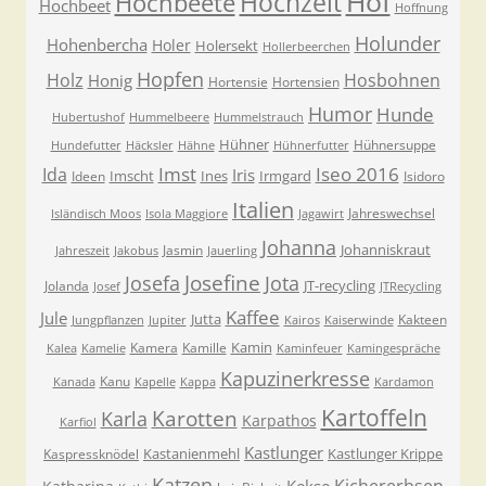
Hof
Hochzeit
Hochbeete
Hochbeet
Hoffnung
Holunder
Hohenbercha
Holer
Holersekt
Hollerbeerchen
Hopfen
Holz
Hosbohnen
Honig
Hortensie
Hortensien
Humor
Hunde
Hubertushof
Hummelbeere
Hummelstrauch
Hühner
Hühnersuppe
Hundefutter
Häcksler
Hähne
Hühnerfutter
Imst
Iseo 2016
Ida
Iris
Imscht
Ines
Irmgard
Ideen
Isidoro
Italien
Jahreswechsel
Isländisch Moos
Isola Maggiore
Jagawirt
Johanna
Johanniskraut
Jasmin
Jahreszeit
Jakobus
Jauerling
Josefa
Josefine
Jota
JT-recycling
Jolanda
Josef
JTRecycling
Kaffee
Jule
Jutta
Kakteen
Jungpflanzen
Jupiter
Kairos
Kaiserwinde
Kamin
Kamera
Kamille
Kalea
Kamelie
Kaminfeuer
Kamingespräche
Kapuzinerkresse
Kanu
Kanada
Kapelle
Kappa
Kardamon
Kartoffeln
Karla
Karotten
Karpathos
Karfiol
Kastlunger
Kastanienmehl
Kastlunger Krippe
Kaspressknödel
Katzen