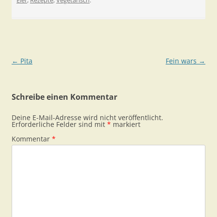
Eier
,
Rezepte
,
Vegetarisch
.
Beitragsnavigation
←
Pita
Fein wars
→
Schreibe einen Kommentar
Deine E-Mail-Adresse wird nicht veröffentlicht.
Erforderliche Felder sind mit
*
markiert
Kommentar
*