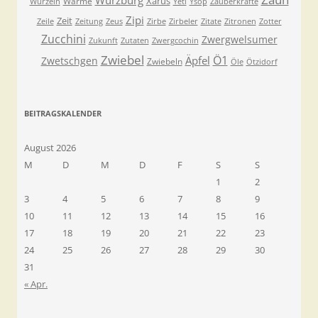
Würzburg
Xarus
Wärme
Wurzeln
Yeti
Ysop
Zauberkräfte
Zipi
Zeit
Zeile
Zeitung
Zeus
Zirbe
Zirbeler
Zitate
Zitronen
Zotter
Zucchini
Zwergwelsumer
Zukunft
Zutaten
Zwergcochin
Zwiebel
Ö1
Äpfel
Zwetschgen
Zwiebeln
Öle
Ötzidorf
BEITRAGSKALENDER
August 2026
M
D
M
D
F
S
S
1
2
3
4
5
6
7
8
9
10
11
12
13
14
15
16
17
18
19
20
21
22
23
24
25
26
27
28
29
30
31
« Apr.