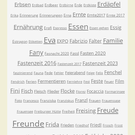
Erdäpfel
Erbsen
Erdbeer
Erde
Erdbad
Erdbirne
Erdkiste
Ernte
Ernte2017
Erinnerung
Erinnerungen
Erna
Ernte 2017
Erika
Essen
Ernährung
Essig
Erpfi
Espresso
Essen gehen
Eva
Familie
Fabrizio
Falter
EXPO
Estragon
Etiketten
Fany
Fasten 2020
Fassl
Fasnacht 2020
Fastenzeit 2016
Fastenzeit 2023
Fastenzeit 2017
Fenchel
Feierabend
Fede
faszinierend
Fauna
Fehler
Feige
Felix
Feste
Fermentieren
Film
Ferien
Feuer
Fendrich
Fernlehre
Fest
Fini
Fisch
Flocke
Focaccia
Fleisch
Flieder
Florez
Formarinsee
Franzl
Foto
Franziska
Frauen
Francesco
Franziskus
Frauenoase
Freude
Freising
Freiheit
Frauensee
Freiburger Hütte
Freunde
Frida
Friedl
Frieden
Friedhof
Frosch
Frost