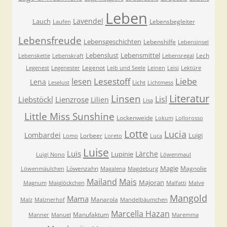
Leben
Lavendel
Lauch
Lebensbegleiter
Laufen
Lebensfreude
Lebensgeschichten
Lebenshilfe
Lebensinsel
Lebenslust
Lebensmittel
Lech
Lebenskette
Lebenskraft
Lebensregal
Legenot
Legenest
Legenester
Leib und Seele
Leinen
Leisi
Lektüre
Lesestoff
Liebe
lesen
Lena
Licht
Leselust
Lichtmess
Literatur
Linsen
Lisl
Liebstöckl
Lienzrose
Lilien
Lisa
Little Miss Sunshine
Lockenweide
Lokum
Lollorosso
Lotte
Lucia
Lombardei
Luigi
Lorbeer
Lomo
Loreto
Luca
Luise
Luis
Lärche
Lupinie
Luigi Nono
Löwenmaul
Magie
Löwenzahn
Magnolie
Löwenmäulchen
Magalena
Magdeburg
Mailand
Mais
Majoran
Magnum
Maiglöckchen
Malfatti
Malve
Mangold
Mama
Manarola
Malz
Malznerhof
Mandelbäumchen
Marcella Hazan
Manufaktum
Manner
Manuel
Maremma