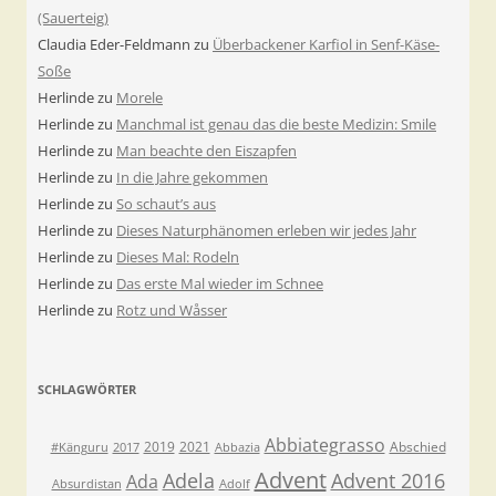
(Sauerteig)
Claudia Eder-Feldmann
zu
Überbackener Karfiol in Senf-Käse-
Soße
Herlinde
zu
Morele
Herlinde
zu
Manchmal ist genau das die beste Medizin: Smile
Herlinde
zu
Man beachte den Eiszapfen
Herlinde
zu
In die Jahre gekommen
Herlinde
zu
So schaut’s aus
Herlinde
zu
Dieses Naturphänomen erleben wir jedes Jahr
Herlinde
zu
Dieses Mal: Rodeln
Herlinde
zu
Das erste Mal wieder im Schnee
Herlinde
zu
Rotz und Wåsser
SCHLAGWÖRTER
Abbiategrasso
2019
2021
Abschied
#Känguru
2017
Abbazia
Advent
Adela
Advent 2016
Ada
Absurdistan
Adolf