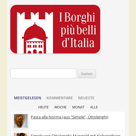
Suchen
nach:
MEISTGELESEN
KOMMENTARE
NEUESTE
HEUTE
WOCHE
MONAT
ALLE
Pasta alla Norma (aus "Simple", Ottolenghi)
Simple von Ottolenghi: Mangold mit Kichererbsen