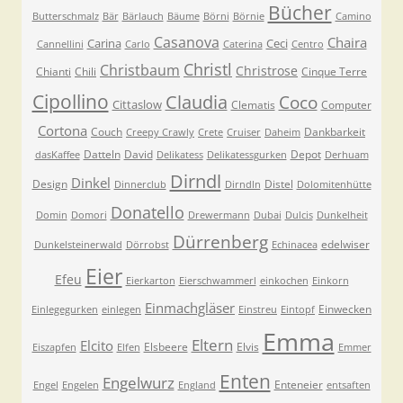
Bücher
Butterschmalz
Bär
Bärlauch
Bäume
Börni
Börnie
Camino
Casanova
Chaira
Carina
Ceci
Cannellini
Carlo
Caterina
Centro
Christl
Christbaum
Christrose
Chianti
Chili
Cinque Terre
Cipollino
Claudia
Coco
Cittaslow
Clematis
Computer
Cortona
Couch
Dankbarkeit
Creepy Crawly
Crete
Cruiser
Daheim
Datteln
David
Depot
dasKaffee
Delikatess
Delikatessgurken
Derhuam
Dirndl
Dinkel
Design
Distel
Dinnerclub
Dirndln
Dolomitenhütte
Donatello
Domin
Domori
Drewermann
Dubai
Dulcis
Dunkelheit
Dürrenberg
edelwiser
Dunkelsteinerwald
Dörrobst
Echinacea
Eier
Efeu
Eierkarton
Eierschwammerl
einkochen
Einkorn
Einmachgläser
Einwecken
Einlegegurken
einlegen
Einstreu
Eintopf
Emma
Eltern
Elcito
Elsbeere
Elvis
Eiszapfen
Elfen
Emmer
Enten
Engelwurz
Enteneier
Engel
Engelen
England
entsaften