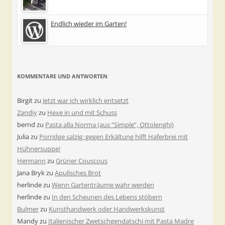
Endlich wieder im Garten!
KOMMENTARE UND ANTWORTEN
Birgit
zu
Jetzt war ich wirklich entsetzt
Zandiy
zu
Hexe in und mit Schuss
bernd
zu
Pasta alla Norma (aus “Simple”, Ottolenghi)
Julia
zu
Porridge salzig: gegen Erkältung hilft Haferbrei mit
Hühnersuppe!
Hermann
zu
Grüner Couscous
Jana Bryk
zu
Apulisches Brot
herlinde
zu
Wenn Gartenträume wahr werden
herlinde
zu
In den Scheunen des Lebens stöbern
Bulmer
zu
Kunsthandwerk oder Handwerkskunst
Mandy
zu
Italienischer Zwetschgendatschi mit Pasta Madre