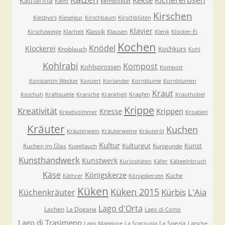
Kichererbsen
Kekse
Katharina
keinBiskuit
Kathi
Kirschen
Kiesbye's
Kieselgur
Kirschbaum
Kirschblüten
Klavier
Klassik
Kirschzweige
Klarheit
Klausen
Klenk
Klocker-Ei
Kochen
Knödel
Klockerei
Kochkurs
Knoblauch
Kohl
Kohlrabi
Kompost
Kohlsprossen
Kompott
Konstantin Wecker
Konzert
Koriander
Kornblume
Kornblumen
Kraut
Koschuh
Kraftquelle
Kraniche
Krankheit
Krapfen
Krauthobel
Krippe
Kreativität
Krippen
Kresse
Kreativzimmer
Kroatien
Kräuter
Kuchen
Kräuterwein
Kräuterweine
Kräuteröl
Kultur
Kulturgut
Kunst
Kuchen im Glas
Kunigunde
Kugellauch
Kunsthandwerk
Kunstwerk
Kuriositäten
Käfer
Kälteeinbruch
Käse
Königskerze
Küche
Käthrer
Königskerzen
Küken
Küken 2015
Kürbis
L'Aia
Küchenkräuter
Lago d'Orta
Lachen
La Dogana
Lago di Como
Lago di Trasimeno
La Spezia
Lago Maggiore
La Scarzuola
Latsche