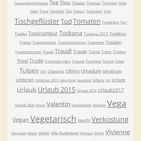
Tee
Thea
Theater
Thomas
Thymian
Tausendgüldenkraut
Tiber
Tiere
Tini
Tibet
Tierethik
Tinktur
Tinkturen
Tirol
Tischgeflüster
Tomaten
Tod
Tomatillos
Ton
Toskana
Topinambur
Tradition
Topfen
Toskana 2015
Trauben
Trappe
Trappistenbier
Trasimenbohnen
Trastevere
Traudl
Trauer
Trento
Triest
Trinken
Traubenblumen
Traudi
Trude
Trost
Tschippo
Tränendes Herz
Träume
Tschuli
Tulpe
Tulpen
Umadum
Ultimo
Umathum
Ufokürbis
Ufo
Umbrien
Urisee
Urbino
Umbrien 2015
Upcycling
Upcyling
Uri
Urlaub 2015
Urlaub
Urlaub2017
Urlaub 2016
Vega
Valentin
Urlaub 2020
Ursus
Vanderbella
Vanessa
Vegetarisch
Verkostung
Vegan
Venchi
Vivienne
Villa Kunterbunt
Vernazza
Vesuv
Vielfalt
Vinosus
Vision