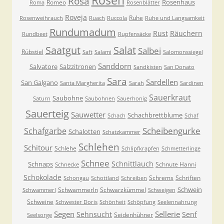
Rosen
Rosa
Rosenhaus
Romeo
Roma
Rosenblätter
Roveja
Ruhe
Rosenweihrauch
Ruach
Ruccola
Ruhe und Langsamkeit
Rundumadum
Rust
Räuchern
Rundbeet
Rupfensäcke
Saatgut
Salat
Salbei
Rübstiel
Saft
Salami
Salomonssiegel
Sanddorn
Salvatore
Salzzitronen
Sandkisten
San Donato
Sara
Sardellen
San Galgano
Santa Margherita
Sarah
Sardinen
Sauerkraut
Saubohne
Saturn
Saubohnen
Sauerhonig
Sauerteig
Sauwetter
Schachbrettblume
Schach
Schaf
Scheibengurke
Schafgarbe
Schalotten
Schatzkammer
Schlehen
Schitour
Schlehe
Schlipfkrapfen
Schmetterlinge
Schnee
Schnittlauch
Schnaps
Schnute Hanni
Schnecke
Schokolade
Schrems
Schriften
Schongau
Schottland
Schreiben
Schwein
Schwammerln
Schwarzkümmel
Schwammerl
Schweigen
Schweine
Schwester Doris
Schönheit
Schöpfung
Seelennahrung
Segen
Sellerie
Sehnsucht
Senf
Seidenhühner
Seelsorge