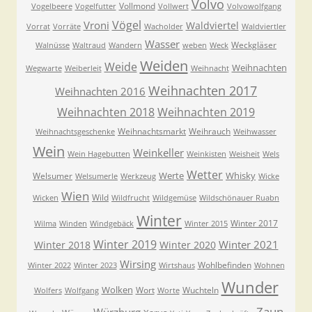
Volvo
Vollmond
Vogelbeere
Vogelfutter
Vollwert
Volvowolfgang
Vögel
Vroni
Waldviertel
Vorrat
Vorräte
Wacholder
Waldviertler
Wasser
Weckgläser
Walnüsse
Waltraud
Wandern
weben
Weck
Weiden
Weide
Weihnachten
Wegwarte
Weiberleit
Weihnacht
Weihnachten 2017
Weihnachten 2016
Weihnachten 2018
Weihnachten 2019
Weihnachtsmarkt
Weihrauch
Weihnachtsgeschenke
Weihwasser
Wein
Weinkeller
Wein Hagebutten
Weinkisten
Weisheit
Wels
Wetter
Werte
Whisky
Welsumer
Welsumerle
Werkzeug
Wicke
Wien
Wild
Wicken
Wildfrucht
Wildgemüse
Wildschönauer Ruabn
Winter
Winter 2017
Wilma
Winden
Windgebäck
Winter 2015
Winter 2019
Winter 2021
Winter 2018
Winter 2020
Wirsing
Wohlbefinden
Winter 2022
Winter 2023
Wirtshaus
Wohnen
Wunder
Wolken
Wort
Wuchteln
Wolfers
Wolfgang
Worte
Zaun