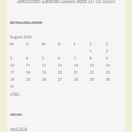
Zwiebel
Ö1
Äpfel
Zwetschgen
Zwiebeln
Öle
Ötzidorf
BEITRAGSKALENDER
August 2026
M
D
M
D
F
S
S
1
2
3
4
5
6
7
8
9
10
11
12
13
14
15
16
17
18
19
20
21
22
23
24
25
26
27
28
29
30
31
« Apr.
ARCHIV
April 2026