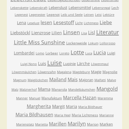
Lebensinsel
Lebenslust
Lebensmittel
Lech
Lebenskette
Lebenskraft
Lebensregal
Legenot
Legenest
Legenester
Leib und Seele
Leinen
Leisi
Lektüre
Lesestoff
Liebe
lesen
Lena
Licht
Leselust
Lichtmess
Literatur
Linsen
Lisl
Liebstöckl
Lienzrose
Lilien
Lisa
Little Miss Sunshine
Lockenweide
Lokum
Lollorosso
Lotte
Lucia
Lombardei
Luigi
Lorbeer
Lomo
Loreto
Luca
Luise
Luis
Lärche
Lupinie
Luigi Nono
Löwenmaul
Magie
Löwenzahn
Magnolie
Löwenmäulchen
Magalena
Magdeburg
Mailand
Mais
Majoran
Magnum
Maiglöckchen
Malfatti
Malve
Mangold
Mama
Manarola
Malz
Malznerhof
Mandelbäumchen
Marcella Hazan
Manufaktum
Manner
Manuel
Maremma
Margherita
Margit
Maria
Maria Bildhauer
Maria Bildhausen
Maria Lichtmess
Maria Heel
Marianne
Marilyn
Marillen
Marken
Marion
Marienplatz
Marietta