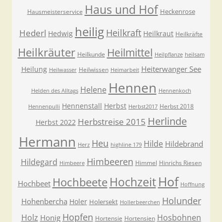
Haus und Hof
Heckenrose
Hausmeisterservice
heilig
Heilkraft
Hederl
Hedwig
Heilkraut
Heilkräfte
Heilkräuter
Heilmittel
Heilkunde
Heilpflanze
heilsam
Heiterwanger See
Heilung
Heilwissen
Heilwasser
Heimarbeit
Hennen
Helene
Helden des Alltags
Hennenkoch
Hennenstall
Herbst
Herbst 2018
Hennenpulli
Herbst2017
Herlinde
Herbstreise 2015
Herbst 2022
Hermann
Heu
Hilde
Hildebrand
Herz
highline 179
Himbeeren
Hildegard
Himmel
Hinrichs Riesen
Himbeere
Hof
Hochzeit
Hochbeete
Hochbeet
Hoffnung
Holunder
Hohenbercha
Holer
Holersekt
Hollerbeerchen
Hopfen
Holz
Hosbohnen
Honig
Hortensie
Hortensien