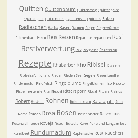
Quitten
Quittenbaum
Quittenessig
Quittengelee
Raben
Quittengold
Quittenhonig
Quittensaft
Quittinis
Radieschen
Radio
Rasen
Raupen
Regen
Regenwürmer
Resi
Reis
Reisen
Reini
Reichenbach
Reparatur
reparieren
Restlverwertung
Rezension
Rex
Rexgläser
Rezepte
Ribisel
Rho
Rhabarber
Ribiseln
Riegele
Richard
Ribiselsaft
Rieden
Rieden See
Riesenkamille
Ringelblume
Risotto
Rindenmulch
Rindfleisch
Ringelblumen
riso
Rittersporn
Ritschi
Rispenhortensie
Rita
Ritual
Rituale
Rizinus
Rohnen
Robert
Rodeln
Rollatorjahr
Rohnenkraut
Rom
Rosen
Rosa
Rosenhaus
Romeo
Roma
Rosenblätter
Roveja
Ruhe
Rosenweihrauch
Ruach
Ruccola
Ruhe und Langsamkeit
Rundumadum
Rust
Räuchern
Rundbeet
Rupfensäcke