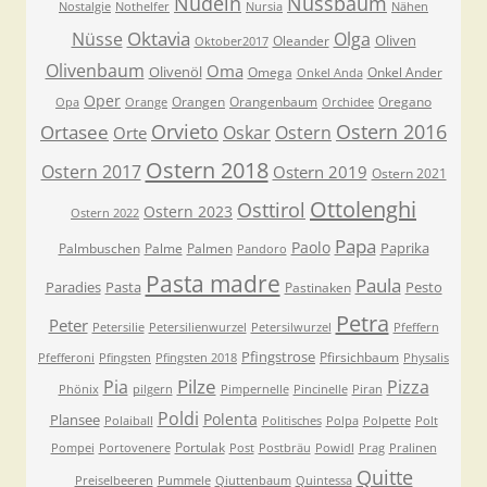
Nudeln
Nussbaum
Nostalgie
Nothelfer
Nursia
Nähen
Oktavia
Nüsse
Olga
Oliven
Oleander
Oktober2017
Olivenbaum
Oma
Olivenöl
Omega
Onkel Ander
Onkel Anda
Oper
Orangen
Orangenbaum
Oregano
Opa
Orange
Orchidee
Orvieto
Ostern 2016
Ortasee
Oskar
Ostern
Orte
Ostern 2018
Ostern 2017
Ostern 2019
Ostern 2021
Ottolenghi
Osttirol
Ostern 2023
Ostern 2022
Papa
Paolo
Paprika
Palmbuschen
Palme
Palmen
Pandoro
Pasta madre
Paula
Paradies
Pasta
Pesto
Pastinaken
Petra
Peter
Petersilie
Petersilienwurzel
Petersilwurzel
Pfeffern
Pfingstrose
Pfirsichbaum
Pfefferoni
Pfingsten
Pfingsten 2018
Physalis
Pilze
Pia
Pizza
Phönix
pilgern
Pimpernelle
Pincinelle
Piran
Poldi
Polenta
Plansee
Polaiball
Politisches
Polpa
Polpette
Polt
Portulak
Pompei
Portovenere
Post
Postbräu
Powidl
Prag
Pralinen
Quitte
Preiselbeeren
Pummele
Qiuttenbaum
Quintessa