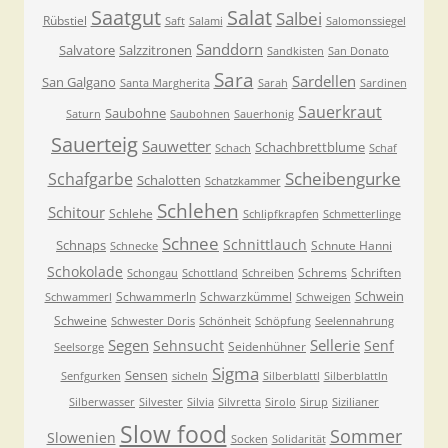
Saatgut
Salat
Salbei
Rübstiel
Saft
Salami
Salomonssiegel
Sanddorn
Salvatore
Salzzitronen
Sandkisten
San Donato
Sara
Sardellen
San Galgano
Santa Margherita
Sarah
Sardinen
Sauerkraut
Saubohne
Saturn
Saubohnen
Sauerhonig
Sauerteig
Sauwetter
Schachbrettblume
Schach
Schaf
Scheibengurke
Schafgarbe
Schalotten
Schatzkammer
Schlehen
Schitour
Schlehe
Schlipfkrapfen
Schmetterlinge
Schnee
Schnittlauch
Schnaps
Schnute Hanni
Schnecke
Schokolade
Schrems
Schriften
Schongau
Schottland
Schreiben
Schwein
Schwammerln
Schwarzkümmel
Schwammerl
Schweigen
Schweine
Schwester Doris
Schönheit
Schöpfung
Seelennahrung
Segen
Sellerie
Sehnsucht
Senf
Seidenhühner
Seelsorge
Sigma
Sensen
Senfgurken
sicheln
Silberblattl
Silberblattln
Silberwasser
Silvester
Silvia
Silvretta
Sirolo
Sirup
Sizilianer
Slow food
Sommer
Slowenien
Socken
Solidarität