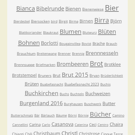
Bier
Bianca
Bibelrunde
Bienen
Bienenwiese
Birra
Björn
Birnen
Biersocken
Birgit
Bierdeckel
bird
Birma
Blumen
Blüten
Blattkoriander
Blaukraut
Blutwurz
Bohnen
Borlotti
Brache
Bougainvillea
Bovist
Brauch
Brennnesseln
Brauchtum
Breitenwang
Brenner
Brennig
Brot
Brombeeren
Brotklee
Brennsuppe
Briefmarken
Brut 2015
Brotstempel
Brut
Bruners
Bryan
Brüderlichkeit
Brüten
Buabefasnacht 2023
Buabefasnacht
Buchis
Buchkirchen
Buchweizen
Buchs
Buchteln
Burgenland 2016
Butter
Burghausen
Buschwerk
Bücher
Butterschmalz
Bär
Bärlauch
Bäume
Börni
Börnie
Camino
Casanova
Chaira
Carina
Ceci
Cannellini
Carlo
Caterina
Centro
Christl
Christbaum
Christrose
Chianti
Chili
Cinque Terre