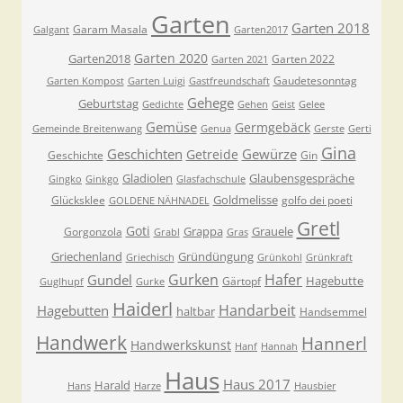
Garten
Garten 2018
Garam Masala
Galgant
Garten2017
Garten 2020
Garten2018
Garten 2022
Garten 2021
Gaudetesonntag
Garten Kompost
Garten Luigi
Gastfreundschaft
Gehege
Geburtstag
Gedichte
Gehen
Geist
Gelee
Gemüse
Germgebäck
Gemeinde Breitenwang
Genua
Gerste
Gerti
Gina
Geschichten
Gewürze
Getreide
Geschichte
Gin
Gladiolen
Glaubensgespräche
Gingko
Ginkgo
Glasfachschule
Goldmelisse
Glücksklee
golfo dei poeti
GOLDENE NÄHNADEL
Gretl
Goti
Grappa
Grauele
Gorgonzola
Grabl
Gras
Griechenland
Gründüngung
Griechisch
Grünkohl
Grünkraft
Gurken
Hafer
Gundel
Hagebutte
Gärtopf
Guglhupf
Gurke
Haiderl
Handarbeit
Hagebutten
haltbar
Handsemmel
Handwerk
Hannerl
Handwerkskunst
Hanf
Hannah
Haus
Haus 2017
Harald
Hans
Harze
Hausbier