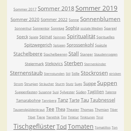
Sommer 2019
Sommer 2018
Sommer 2017
Sonnenblumen
Sommer 2020
Sommer 2022
Sonne
Sophia
Sonnentor
Sonntag
Spargel
Sonnenhut
soziale Medien
Spiritualität
Speck
Spinat
Spirituelles
Spiele
Spinnen
Spitzwegerich
Sprossenkohl
Spätzle
Splügen
Stall
Stachelbeere
Stachelbeeren
Stanger
Staudenroggen
Sterben
Stekovics
Steiermark
Sternenkinder
Sternenstaub
Stockrosen
Stille
Sternstunden
Stil
stricken
Suppen
Suppe
Strunjan
Strom
Sträucher
Sturm
Stutz
Sugo
Taglilien
Suppenfasten
Sylvester
Süden
Susanne
Susi
Talente
Tanz
Tau
Taubnessel
Tarte
Tamarabohne
Tannberg
Tee
Thea
Theater
Thomas
Thymian
Tausendgüldenkraut
Tiber
Tiere
Tini
Tibet
Tierethik
Tinktur
Tinkturen
Tirol
Tischgeflüster
Tomaten
Tod
Tomatillos
Ton