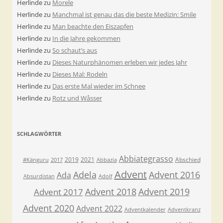
Herlinde
zu
Morele
Herlinde
zu
Manchmal ist genau das die beste Medizin: Smile
Herlinde
zu
Man beachte den Eiszapfen
Herlinde
zu
In die Jahre gekommen
Herlinde
zu
So schaut’s aus
Herlinde
zu
Dieses Naturphänomen erleben wir jedes Jahr
Herlinde
zu
Dieses Mal: Rodeln
Herlinde
zu
Das erste Mal wieder im Schnee
Herlinde
zu
Rotz und Wåsser
SCHLAGWÖRTER
Abbiategrasso
2019
2021
Abschied
#Känguru
2017
Abbazia
Advent
Adela
Advent 2016
Ada
Absurdistan
Adolf
Advent 2018
Advent 2019
Advent 2017
Advent 2020
Advent 2022
Adventkalender
Adventkranz