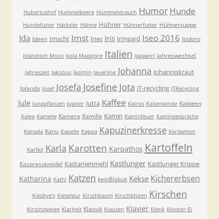
Humor
Hunde
Hubertushof
Hummelbeere
Hummelstrauch
Hühner
Hühnersuppe
Hundefutter
Häcksler
Hähne
Hühnerfutter
Imst
Iseo 2016
Ida
Iris
Imscht
Ines
Irmgard
Ideen
Isidoro
Italien
Jahreswechsel
Isländisch Moos
Isola Maggiore
Jagawirt
Johanna
Johanniskraut
Jasmin
Jahreszeit
Jakobus
Jauerling
Josefa
Josefine
Jota
JT-recycling
Jolanda
Josef
JTRecycling
Kaffee
Jule
Jutta
Kakteen
Jungpflanzen
Jupiter
Kairos
Kaiserwinde
Kamin
Kamera
Kamille
Kalea
Kamelie
Kaminfeuer
Kamingespräche
Kapuzinerkresse
Kanu
Kanada
Kapelle
Kappa
Kardamon
Kartoffeln
Karla
Karotten
Karpathos
Karfiol
Kastlunger
Kastanienmehl
Kastlunger Krippe
Kaspressknödel
Katzen
Kichererbsen
Kekse
Katharina
keinBiskuit
Kathi
Kirschen
Kiesbye's
Kieselgur
Kirschbaum
Kirschblüten
Klavier
Klassik
Kirschzweige
Klarheit
Klausen
Klenk
Klocker-Ei