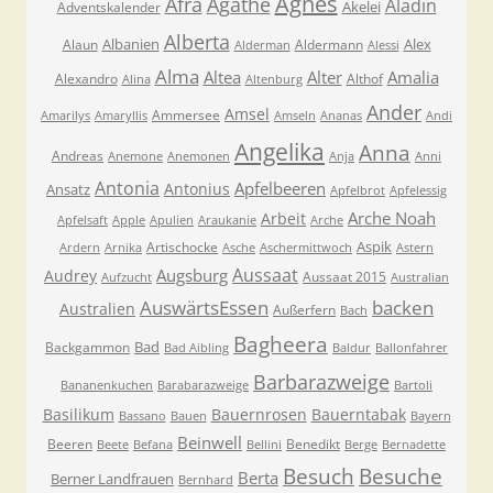
Agnes
Afra
Agathe
Aladin
Akelei
Adventskalender
Alberta
Albanien
Alex
Alaun
Aldermann
Alderman
Alessi
Alma
Altea
Alter
Amalia
Alexandro
Althof
Alina
Altenburg
Ander
Amsel
Ammersee
Amarilys
Amaryllis
Amseln
Ananas
Andi
Angelika
Anna
Andreas
Anemone
Anemonen
Anja
Anni
Antonia
Apfelbeeren
Antonius
Ansatz
Apfelbrot
Apfelessig
Arche Noah
Arbeit
Apfelsaft
Apple
Apulien
Araukanie
Arche
Aspik
Artischocke
Ardern
Arnika
Asche
Aschermittwoch
Astern
Aussaat
Augsburg
Audrey
Aussaat 2015
Aufzucht
Australian
AuswärtsEssen
backen
Australien
Außerfern
Bach
Bagheera
Bad
Backgammon
Bad Aibling
Baldur
Ballonfahrer
Barbarazweige
Bananenkuchen
Barabarazweige
Bartoli
Basilikum
Bauernrosen
Bauerntabak
Bassano
Bauen
Bayern
Beinwell
Beeren
Benedikt
Beete
Befana
Bellini
Berge
Bernadette
Besuche
Besuch
Berta
Berner Landfrauen
Bernhard