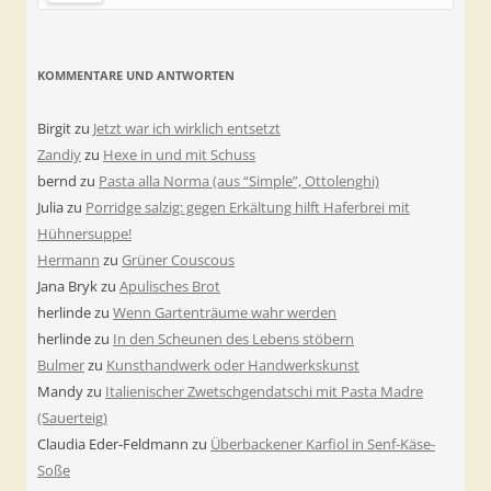
KOMMENTARE UND ANTWORTEN
Birgit
zu
Jetzt war ich wirklich entsetzt
Zandiy
zu
Hexe in und mit Schuss
bernd
zu
Pasta alla Norma (aus “Simple”, Ottolenghi)
Julia
zu
Porridge salzig: gegen Erkältung hilft Haferbrei mit
Hühnersuppe!
Hermann
zu
Grüner Couscous
Jana Bryk
zu
Apulisches Brot
herlinde
zu
Wenn Gartenträume wahr werden
herlinde
zu
In den Scheunen des Lebens stöbern
Bulmer
zu
Kunsthandwerk oder Handwerkskunst
Mandy
zu
Italienischer Zwetschgendatschi mit Pasta Madre
(Sauerteig)
Claudia Eder-Feldmann
zu
Überbackener Karfiol in Senf-Käse-
Soße