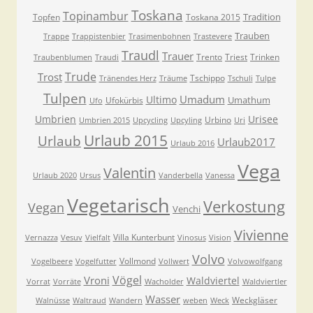
Toskana
Topinambur
Tradition
Topfen
Toskana 2015
Trauben
Trappe
Trappistenbier
Trasimenbohnen
Trastevere
Traudl
Trauer
Trento
Triest
Trinken
Traubenblumen
Traudi
Trude
Trost
Tschippo
Tränendes Herz
Träume
Tschuli
Tulpe
Tulpen
Umadum
Ultimo
Umathum
Ufokürbis
Ufo
Umbrien
Urisee
Urbino
Umbrien 2015
Upcycling
Upcyling
Uri
Urlaub 2015
Urlaub
Urlaub2017
Urlaub 2016
Vega
Valentin
Urlaub 2020
Ursus
Vanderbella
Vanessa
Vegetarisch
Verkostung
Vegan
Venchi
Vivienne
Villa Kunterbunt
Vernazza
Vesuv
Vielfalt
Vinosus
Vision
Volvo
Vollmond
Vogelbeere
Vogelfutter
Vollwert
Volvowolfgang
Vögel
Vroni
Waldviertel
Vorrat
Vorräte
Wacholder
Waldviertler
Wasser
Weckgläser
Walnüsse
Waltraud
Wandern
weben
Weck