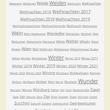
Weiden
Weide
Weihnachten
Wegwarte
Weiberleit
Weihnacht
Weihnachten 2017
Weihnachten 2016
Weihnachten 2018
Weihnachten 2019
Weihnachtsmarkt
Weihrauch
Weihnachtsgeschenke
Weihwasser
Wein
Weinkeller
Wein Hagebutten
Weinkisten
Weisheit
Wels
Wetter
Werte
Whisky
Welsumer
Welsumerle
Werkzeug
Wicke
Wien
Wild
Wicken
Wildfrucht
Wildgemüse
Wildschönauer Ruabn
Winter
Winter 2017
Wilma
Winden
Windgebäck
Winter 2015
Winter 2019
Winter 2021
Winter 2018
Winter 2020
Wirsing
Wohlbefinden
Winter 2022
Winter 2023
Wirtshaus
Wohnen
Wunder
Wolken
Wort
Wuchteln
Wolfers
Wolfgang
Worte
Zaun
Würzburg
Xarus
Wärme
Wurzeln
Yeti
Ysop
Zauberkräfte
Zipi
Zeit
Zeile
Zeitung
Zeus
Zirbe
Zirbeler
Zitate
Zitronen
Zotter
Zucchini
Zwergwelsumer
Zukunft
Zutaten
Zwergcochin