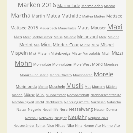
Marken 2016
Marmelade
Marmeladen
Marolo
Martha
Matea
Mathilde
Martin
Mattsee
Mattea
Matteo
Maxi
Maus
Mattsee 2015
Mauser
Mauerbach
Mauerkatze
Melanzani
Mazi
Meer
Mehlwürmer
Meise
Melanie
Melk
Melone
Mimi
Merlot
Mispel
MindereTour
Minze
Mira
Mia
Mispeln
Mizzi
Mist
Misteln
Mister Varoufakis
Mistelzweige
Mitch
Mohn
Mond
Mohnblüte
Mohnblüten
Mole West
Mondsee
Morele
Monika und Maria
Monte Oliveto
Moosbeeren
Musik
Morimondo
Muscheln
Motto
Mut
Muttern
Mädele
Mäuse
Mühl
mähen
Münnerstadt
Nachbarschaft
Nachbarschaftshilfe
Nahrungsmittel
Nachhaltigkeit
Nacht
Nachtkerze
Narzissen
Natascha
Nesselwang
Natur
Negerle
Nera
Nepalhilfe
Nessun Dorma
Neujahr
Nestbau
Netzwerk
Neugier
Neujahr 2021
Nico
Niklas
Niko
Neuseeländer Spinat
Nina
Nonne Vito
Nonno Vito