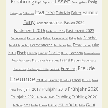
Essen
Ernährung
Essig
Erpfi
Espresso
Essen gehen
Eva
Familie
Fabrizio
Falter
EXPO
Estragon
Etiketten
Fany
Fasten 2020
Fassl
Fasnacht 2020
Fastenzeit 2016
Fastenzeit 2023
Fastenzeit 2017
Fenchel
Feierabend
Fede
faszinierend
Fauna
Fehler
Feige
Felix
Feste
Fermentieren
Film
Ferien
Feuer
Fendrich
Fernlehre
Fest
Fini
Fisch
Flocke
Focaccia
Fleisch
Flieder
Florez
Formarinsee
Franzl
Foto
Franziska
Frauen
Francesco
Franziskus
Frauenoase
Freude
Freising
Freiheit
Frauensee
Freiburger Hütte
Freunde
Frida
Friedl
Frieden
Friedhof
Frosch
Frost
Frühjahr 2020
Frühjahr 2019
Frühjahr 2017
Frust
Frühling
Frühling 2020
Frühjahr 2021
Frühjahr 2023
Fåsnåcht
Gabi
Funke
Frühling 2022
Fuchs
Fußball
Fülle