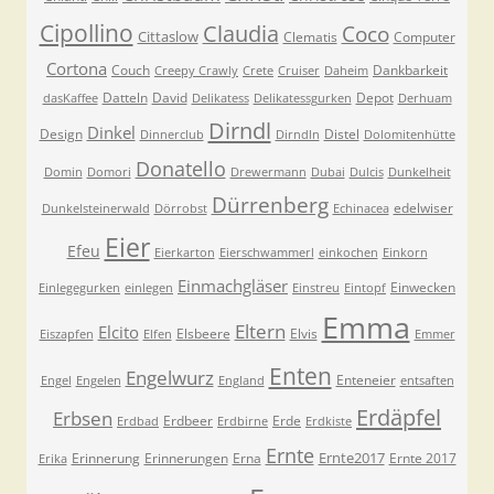
Cipollino
Claudia
Coco
Cittaslow
Clematis
Computer
Cortona
Couch
Dankbarkeit
Creepy Crawly
Crete
Cruiser
Daheim
Datteln
David
Depot
dasKaffee
Delikatess
Delikatessgurken
Derhuam
Dirndl
Dinkel
Design
Distel
Dinnerclub
Dirndln
Dolomitenhütte
Donatello
Domin
Domori
Drewermann
Dubai
Dulcis
Dunkelheit
Dürrenberg
edelwiser
Dunkelsteinerwald
Dörrobst
Echinacea
Eier
Efeu
Eierkarton
Eierschwammerl
einkochen
Einkorn
Einmachgläser
Einwecken
Einlegegurken
einlegen
Einstreu
Eintopf
Emma
Eltern
Elcito
Elsbeere
Elvis
Eiszapfen
Elfen
Emmer
Enten
Engelwurz
Enteneier
Engel
Engelen
England
entsaften
Erdäpfel
Erbsen
Erdbeer
Erde
Erdbad
Erdbirne
Erdkiste
Ernte
Ernte2017
Erinnerung
Erinnerungen
Erna
Ernte 2017
Erika