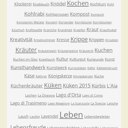
Kochen
Knödel
Klockerei
Kochkurs
Knoblauch
Kohl
Kohlrabi
Kompost
Kohlsprossen
Kompott
Konstantin Wecker
Konzert
Koriander
Kornblume
Kornblumen
Kraut
Koschuh
Kraftquelle
Kraniche
Krankheit
Krapfen
Krauthobel
Krippe
Kreativität
Krippen
Kresse
Kreativzimmer
Kroatien
Kräuter
Kuchen
Kräuterwein
Kräuterweine
Kräuteröl
Kultur
Kulturgut
Kunst
Kuchen im Glas
Kunigunde
Kugellauch
Kunsthandwerk
Kunstwerk
Kuriositäten
Käfer
Kälteeinbruch
Käse
Königskerze
Küche
Käthrer
Königskerzen
Küken
Küken 2015
Kürbis
L'Aia
Küchenkräuter
Lago d'Orta
Lachen
La Dogana
Lago di Como
Lago di Trasimeno
La Spezia
Lago Maggiore
La Scarzuola
Latsche
Leben
Lavendel
Lauch
Lebensbegleiter
Laufen
Lebensfreude
Lebensgeschichten
Lebenshilfe