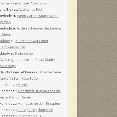
Hermann
zu
Grüner Couscous
Jana Bryk
zu
Apulisches Brot
herlinde
zu
Wenn Gartenträume wahr
werden
herlinde
zu
In den Scheunen des Lebens
stöbern
Bulmer
zu
Kunsthandwerk oder
Handwerkskunst
Mandy
zu
Italienischer
Zwetschgendatschi mit Pasta Madre
(Sauerteig)
Claudia Eder-Feldmann
zu
Überbackener
Karfiol in Senf-Käse-Soße
Herlinde
zu
Morele
Herlinde
zu
Manchmal ist genau das die
beste Medizin: Smile
Herlinde
zu
Man beachte den Eiszapfen
Herlinde
zu
In die Jahre gekommen
Herlinde
zu
So schaut’s aus