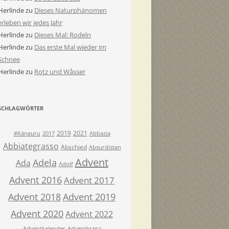
Herlinde
zu
Dieses Naturphänomen
erleben wir jedes Jahr
Herlinde
zu
Dieses Mal: Rodeln
Herlinde
zu
Das erste Mal wieder im
Schnee
Herlinde
zu
Rotz und Wåsser
SCHLAGWÖRTER
2019
2021
#Känguru
2017
Abbazia
Abbiategrasso
Abschied
Absurdistan
Advent
Adela
Ada
Adolf
Advent 2016
Advent 2017
Advent 2018
Advent 2019
Advent 2020
Advent 2022
Adventkalender
Adventkranz