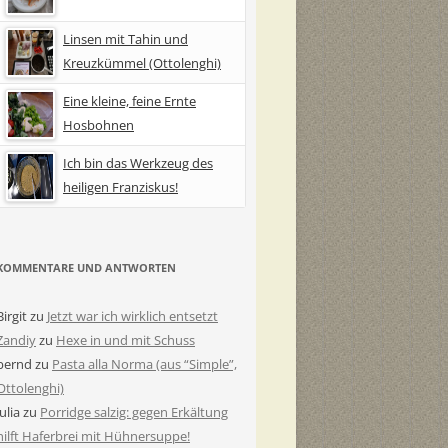
Linsen mit Tahin und
Kreuzkümmel (Ottolenghi)
Eine kleine, feine Ernte
Hosbohnen
Ich bin das Werkzeug des
heiligen Franziskus!
KOMMENTARE UND ANTWORTEN
Birgit
zu
Jetzt war ich wirklich entsetzt
Zandiy
zu
Hexe in und mit Schuss
bernd
zu
Pasta alla Norma (aus “Simple”,
Ottolenghi)
Julia
zu
Porridge salzig: gegen Erkältung
hilft Haferbrei mit Hühnersuppe!