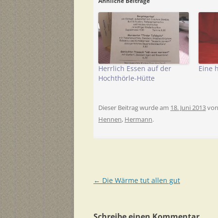
Ähnliche Beiträge
Herrlich Essen auf der
Eine 
Hochthörle-Hütte
Dieser Beitrag wurde am
18. Juni 2013
vo
Hennen
,
Hermann
.
Beitragsnavigation
←
Die Wärme tut allen gut
Schreibe einen Kommentar