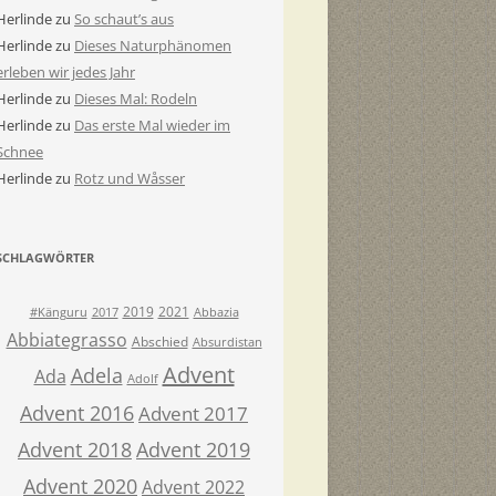
Herlinde
zu
So schaut’s aus
Herlinde
zu
Dieses Naturphänomen
erleben wir jedes Jahr
Herlinde
zu
Dieses Mal: Rodeln
Herlinde
zu
Das erste Mal wieder im
Schnee
Herlinde
zu
Rotz und Wåsser
SCHLAGWÖRTER
2019
2021
#Känguru
2017
Abbazia
Abbiategrasso
Abschied
Absurdistan
Advent
Adela
Ada
Adolf
Advent 2016
Advent 2017
Advent 2018
Advent 2019
Advent 2020
Advent 2022