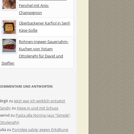
Fenchel mit Anis-
Champignon
Überbackener Karfiol in Senf-
Käse-Soße
Rohnen-Ingwer-Sauerrahm-
Kuchen von Yotam
Ottolenghi für David und
Steffen
KOMMENTARE UND ANTWORTEN
Birgit
zu
Jetzt war ich wirklich entsetzt
Zandiy
zu
Hexe in und mit Schuss
bernd
zu
Pasta alla Norma (aus “Simple”,
Ottolenghi)
Julia
zu
Porridge salzig: gegen Erkältung