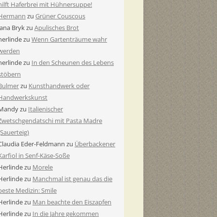
hilft Haferbrei mit Hühnersuppe!
Hermann
zu
Grüner Couscous
Jana Bryk
zu
Apulisches Brot
herlinde
zu
Wenn Gartenträume wahr
werden
herlinde
zu
In den Scheunen des Lebens
stöbern
Bulmer
zu
Kunsthandwerk oder
Handwerkskunst
Mandy
zu
Italienischer
Zwetschgendatschi mit Pasta Madre
(Sauerteig)
Claudia Eder-Feldmann
zu
Überbackener
Karfiol in Senf-Käse-Soße
Herlinde
zu
Morele
Herlinde
zu
Manchmal ist genau das die
beste Medizin: Smile
Herlinde
zu
Man beachte den Eiszapfen
Herlinde
zu
In die Jahre gekommen