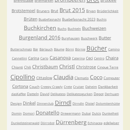
Brotklee
Brennsuppe
Briefmarken
Brut 2015
Brotstempel
Brut
Bruners
Bryan
Brüderlichkeit
Brüten
Buabefasnacht 2023
Buabefasnacht
Buchis
Buchkirchen
Buchweizen
Buchs
Buchteln
Burgenland 2016
Butter
Burghausen
Buschwerk
Bücher
Butterschmalz
Bär
Bärlauch
Bäume
Börni
Börnie
Camino
Casanova
Chaira
Carina
Ceci
Cannellini
Carlo
Caterina
Centro
Christl
Christbaum
Christrose
Chianti
Chili
Cinque Terre
Cipollino
Claudia
Coco
Cittaslow
Clematis
Computer
Cortona
Couch
Dankbarkeit
Creepy Crawly
Crete
Cruiser
Daheim
Datteln
David
Depot
dasKaffee
Delikatess
Delikatessgurken
Derhuam
Dirndl
Dinkel
Design
Distel
Dinnerclub
Dirndln
Dolomitenhütte
Donatello
Domin
Domori
Drewermann
Dubai
Dulcis
Dunkelheit
Dürrenberg
edelwiser
Dunkelsteinerwald
Dörrobst
Echinacea