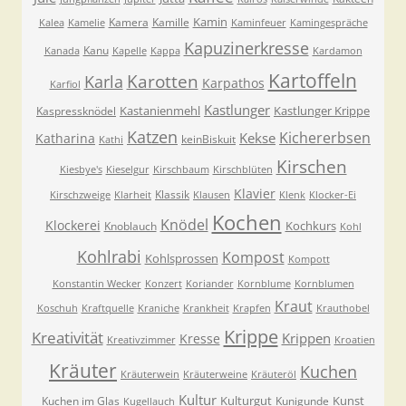
Kamin
Kamera
Kamille
Kalea
Kamelie
Kaminfeuer
Kamingespräche
Kapuzinerkresse
Kanu
Kanada
Kapelle
Kappa
Kardamon
Kartoffeln
Karla
Karotten
Karpathos
Karfiol
Kastlunger
Kastanienmehl
Kastlunger Krippe
Kaspressknödel
Katzen
Kichererbsen
Kekse
Katharina
keinBiskuit
Kathi
Kirschen
Kiesbye's
Kieselgur
Kirschbaum
Kirschblüten
Klavier
Klassik
Kirschzweige
Klarheit
Klausen
Klenk
Klocker-Ei
Kochen
Knödel
Klockerei
Kochkurs
Knoblauch
Kohl
Kohlrabi
Kompost
Kohlsprossen
Kompott
Konstantin Wecker
Konzert
Koriander
Kornblume
Kornblumen
Kraut
Koschuh
Kraftquelle
Kraniche
Krankheit
Krapfen
Krauthobel
Krippe
Kreativität
Krippen
Kresse
Kreativzimmer
Kroatien
Kräuter
Kuchen
Kräuterwein
Kräuterweine
Kräuteröl
Kultur
Kulturgut
Kunst
Kuchen im Glas
Kunigunde
Kugellauch