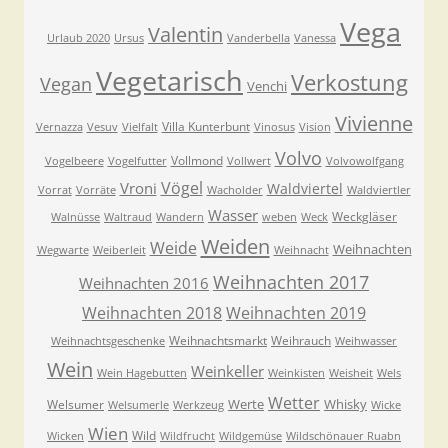
Vega
Valentin
Urlaub 2020
Ursus
Vanderbella
Vanessa
Vegetarisch
Verkostung
Vegan
Venchi
Vivienne
Villa Kunterbunt
Vernazza
Vesuv
Vielfalt
Vinosus
Vision
Volvo
Vollmond
Vogelbeere
Vogelfutter
Vollwert
Volvowolfgang
Vögel
Vroni
Waldviertel
Vorrat
Vorräte
Wacholder
Waldviertler
Wasser
Weckgläser
Walnüsse
Waltraud
Wandern
weben
Weck
Weiden
Weide
Weihnachten
Wegwarte
Weiberleit
Weihnacht
Weihnachten 2017
Weihnachten 2016
Weihnachten 2018
Weihnachten 2019
Weihnachtsmarkt
Weihrauch
Weihnachtsgeschenke
Weihwasser
Wein
Weinkeller
Wein Hagebutten
Weinkisten
Weisheit
Wels
Wetter
Werte
Whisky
Welsumer
Welsumerle
Werkzeug
Wicke
Wien
Wild
Wicken
Wildfrucht
Wildgemüse
Wildschönauer Ruabn