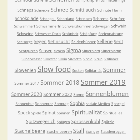
Schlehe
Schlipfkrapfen
Schmetterlinge
Schnee
Schnittlauch
Schnaps
Schnute Hanni
Schnecke
Schokolade
Schrems
Schriften
Schongau
Schottland
Schreiben
Schwein
Schwammerln
Schwarzkümmel
Schwammerl
Schweigen
Schweine
Schwester Doris
Schönheit
Schöpfung
Seelennahrung
Segen
Sellerie
Sehnsucht
Senf
Seidenhühner
Seelsorge
Sigma
Sensen
Senfgurken
sicheln
Silberblattl
Silberblattln
Silberwasser
Silvester
Silvia
Silvretta
Sirolo
Sirup
Sizilianer
Slow food
Sommer
Slowenien
Socken
Solidarität
Sommer 2019
Sommer 2018
Sommer 2017
Sonnenblumen
Sommer 2020
Sommer 2022
Sonne
Sophia
Sonnentor
Sonntag
Spargel
Sonnenhut
soziale Medien
Spiritualität
Speck
Spinat
Spirituelles
Spiele
Spinnen
Spitzwegerich
Sprossenkohl
Spätzle
Splügen
Stall
Stachelbeere
Stachelbeeren
Stanger
Staudenroggen