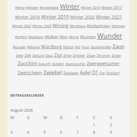
Winter
Winter 2017
Wilma
Winden
Windgebäck
Winter 2015
Winter 2019
Winter 2021
Winter 2018
Winter 2020
Wirsing
Wohlbefinden
Winter 2022
Winter 2023
Wirtshaus
Wohnen
Wunder
Wolken
Wort
Wuchteln
Wolfers
Wolfgang
Worte
Zaun
Würzburg
Xarus
Wärme
Wurzeln
Yeti
Ysop
Zauberkräfte
Zipi
Zeit
Zeile
Zeitung
Zeus
Zirbe
Zirbeler
Zitate
Zitronen
Zotter
Zucchini
Zwergwelsumer
Zukunft
Zutaten
Zwergcochin
Zwiebel
Ö1
Äpfel
Zwetschgen
Zwiebeln
Öle
Ötzidorf
BEITRAGSKALENDER
August 2026
M
D
M
D
F
S
S
1
2
3
4
5
6
7
8
9