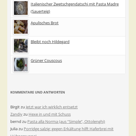
Italienischer Zwetschgendatschi mit Pasta Madre
(Sauerteig)
Apulisches Brot
Bleibt noch Hildegard
Grüner Couscous
KOMMENTARE UND ANTWORTEN
Birgit
zu
Jetzt war ich wirklich entsetzt
Zandiy
zu
Hexe in und mit Schuss
bernd
zu
Pasta alla Norma (aus “Simple”, Ottolenghi)
Julia
zu
Porridge salzig: gegen Erkältung hilft Haferbrei mit