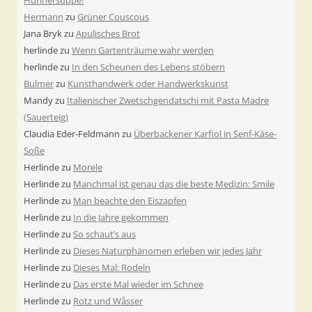
Hühnersuppe!
Hermann
zu
Grüner Couscous
Jana Bryk
zu
Apulisches Brot
herlinde
zu
Wenn Gartenträume wahr werden
herlinde
zu
In den Scheunen des Lebens stöbern
Bulmer
zu
Kunsthandwerk oder Handwerkskunst
Mandy
zu
Italienischer Zwetschgendatschi mit Pasta Madre
(Sauerteig)
Claudia Eder-Feldmann
zu
Überbackener Karfiol in Senf-Käse-
Soße
Herlinde
zu
Morele
Herlinde
zu
Manchmal ist genau das die beste Medizin: Smile
Herlinde
zu
Man beachte den Eiszapfen
Herlinde
zu
In die Jahre gekommen
Herlinde
zu
So schaut’s aus
Herlinde
zu
Dieses Naturphänomen erleben wir jedes Jahr
Herlinde
zu
Dieses Mal: Rodeln
Herlinde
zu
Das erste Mal wieder im Schnee
Herlinde
zu
Rotz und Wåsser