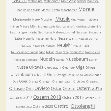
Mond
Mohnblüte
Mohnblüten
Mole West
Mondsee
Morele
Monika und Maria
Monte Oliveto
Moosbeeren
Musik
Morimondo
Muscheln
Motto
Mut
Muttern
Mädele
Mäuse
Mühl
mähen
Münnerstadt
Nachbarschaft
Nachbarschaftshilfe
Nahrungsmittel
Nachhaltigkeit
Nacht
Nachtkerze
Narzissen
Natascha
Nesselwang
Natur
Negerle
Nera
Nepalhilfe
Nessun Dorma
Neujahr
Nestbau
Netzwerk
Neugier
Neujahr 2021
Nico
Niklas
Niko
Neuseeländer Spinat
Nina
Nonne Vito
Nonno Vito
Nudeln
Nussbaum
Nostalgie
Nothelfer
Nursia
Nähen
Oktavia
Nüsse
Olga
Oliven
Oleander
Oktober2017
Olivenbaum
Oma
Olivenöl
Omega
Onkel Ander
Onkel Anda
Oper
Orangen
Orangenbaum
Oregano
Opa
Orange
Orchidee
Orvieto
Ostern 2016
Ortasee
Oskar
Ostern
Orte
Ostern 2018
Ostern 2017
Ostern 2019
Ostern 2021
Ottolenghi
Osttirol
Ostern 2023
Ostern 2022