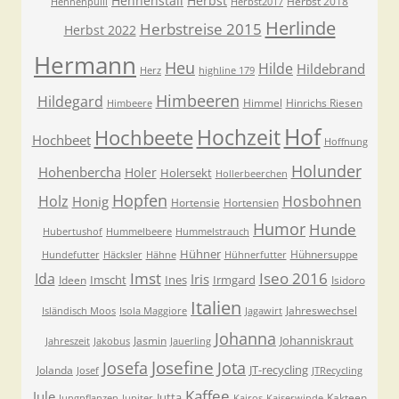
Hennenstall
Herbst
Herbst 2018
Hennenpulli
Herbst2017
Herlinde
Herbstreise 2015
Herbst 2022
Hermann
Heu
Hilde
Hildebrand
Herz
highline 179
Himbeeren
Hildegard
Himmel
Hinrichs Riesen
Himbeere
Hof
Hochzeit
Hochbeete
Hochbeet
Hoffnung
Holunder
Hohenbercha
Holer
Holersekt
Hollerbeerchen
Hopfen
Holz
Hosbohnen
Honig
Hortensie
Hortensien
Humor
Hunde
Hubertushof
Hummelbeere
Hummelstrauch
Hühner
Hühnersuppe
Hundefutter
Häcksler
Hähne
Hühnerfutter
Imst
Iseo 2016
Ida
Iris
Imscht
Ines
Irmgard
Ideen
Isidoro
Italien
Jahreswechsel
Isländisch Moos
Isola Maggiore
Jagawirt
Johanna
Johanniskraut
Jasmin
Jahreszeit
Jakobus
Jauerling
Josefa
Josefine
Jota
JT-recycling
Jolanda
Josef
JTRecycling
Kaffee
Jule
Jutta
Kakteen
Jungpflanzen
Jupiter
Kairos
Kaiserwinde