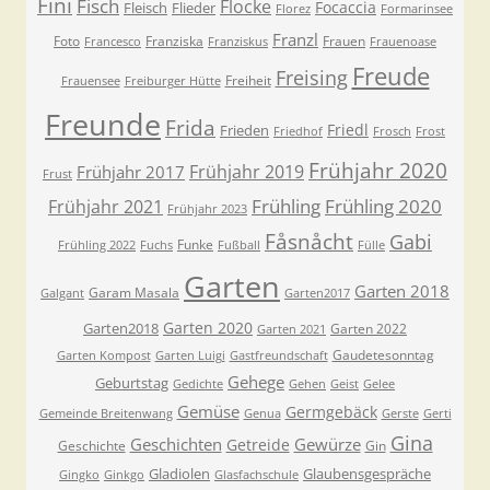
Fini
Fisch
Flocke
Focaccia
Fleisch
Flieder
Florez
Formarinsee
Franzl
Foto
Franziska
Frauen
Francesco
Franziskus
Frauenoase
Freude
Freising
Freiheit
Frauensee
Freiburger Hütte
Freunde
Frida
Friedl
Frieden
Friedhof
Frosch
Frost
Frühjahr 2020
Frühjahr 2019
Frühjahr 2017
Frust
Frühling
Frühling 2020
Frühjahr 2021
Frühjahr 2023
Fåsnåcht
Gabi
Funke
Frühling 2022
Fuchs
Fußball
Fülle
Garten
Garten 2018
Garam Masala
Galgant
Garten2017
Garten 2020
Garten2018
Garten 2022
Garten 2021
Gaudetesonntag
Garten Kompost
Garten Luigi
Gastfreundschaft
Gehege
Geburtstag
Gedichte
Gehen
Geist
Gelee
Gemüse
Germgebäck
Gemeinde Breitenwang
Genua
Gerste
Gerti
Gina
Geschichten
Gewürze
Getreide
Geschichte
Gin
Gladiolen
Glaubensgespräche
Gingko
Ginkgo
Glasfachschule