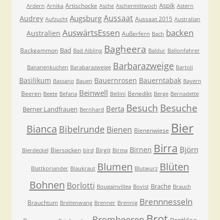
Aspik
Artischocke
Ardern
Arnika
Asche
Aschermittwoch
Astern
Aussaat
Augsburg
Audrey
Aussaat 2015
Aufzucht
Australian
AuswärtsEssen
backen
Australien
Außerfern
Bach
Bagheera
Bad
Backgammon
Bad Aibling
Baldur
Ballonfahrer
Barbarazweige
Bananenkuchen
Barabarazweige
Bartoli
Basilikum
Bauernrosen
Bauerntabak
Bassano
Bauen
Bayern
Beinwell
Beeren
Benedikt
Beete
Befana
Bellini
Berge
Bernadette
Besuche
Besuch
Berta
Berner Landfrauen
Bernhard
Bier
Bianca
Bibelrunde
Bienen
Bienenwiese
Birra
Björn
Birnen
Biersocken
Birgit
Bierdeckel
bird
Birma
Blumen
Blüten
Blattkoriander
Blaukraut
Blutwurz
Bohnen
Borlotti
Brache
Bougainvillea
Bovist
Brauch
Brennnesseln
Brauchtum
Breitenwang
Brenner
Brennig
Brot
Brombeeren