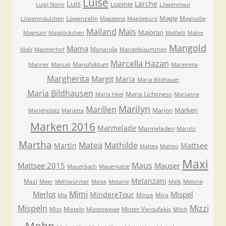
Luise
Luis
Lärche
Lupinie
Luigi Nono
Löwenmaul
Magie
Löwenzahn
Magnolie
Löwenmäulchen
Magalena
Magdeburg
Mailand
Mais
Majoran
Magnum
Maiglöckchen
Malfatti
Malve
Mangold
Mama
Manarola
Malz
Malznerhof
Mandelbäumchen
Marcella Hazan
Manufaktum
Manner
Manuel
Maremma
Margherita
Margit
Maria
Maria Bildhauer
Maria Bildhausen
Maria Lichtmess
Maria Heel
Marianne
Marilyn
Marillen
Marken
Marion
Marienplatz
Marietta
Marken 2016
Marmelade
Marmeladen
Marolo
Martha
Matea
Mathilde
Martin
Mattsee
Mattea
Matteo
Maxi
Maus
Mattsee 2015
Mauser
Mauerbach
Mauerkatze
Melanzani
Mazi
Meer
Mehlwürmer
Meise
Melanie
Melk
Melone
Mimi
Merlot
Mispel
MindereTour
Minze
Mira
Mia
Mispeln
Mizzi
Mist
Misteln
Mister Varoufakis
Mistelzweige
Mitch
Mohn