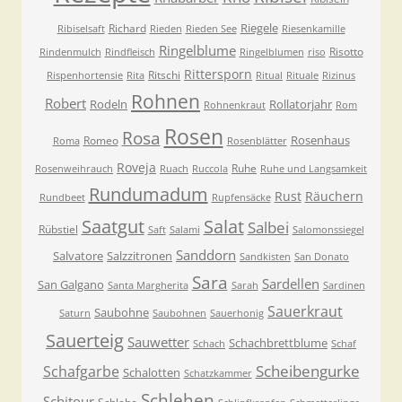
Riegele
Richard
Ribiselsaft
Rieden
Rieden See
Riesenkamille
Ringelblume
Risotto
Rindenmulch
Rindfleisch
Ringelblumen
riso
Rittersporn
Ritschi
Rispenhortensie
Rita
Ritual
Rituale
Rizinus
Rohnen
Robert
Rodeln
Rollatorjahr
Rohnenkraut
Rom
Rosen
Rosa
Rosenhaus
Romeo
Roma
Rosenblätter
Roveja
Ruhe
Rosenweihrauch
Ruach
Ruccola
Ruhe und Langsamkeit
Rundumadum
Rust
Räuchern
Rundbeet
Rupfensäcke
Saatgut
Salat
Salbei
Rübstiel
Saft
Salami
Salomonssiegel
Sanddorn
Salvatore
Salzzitronen
Sandkisten
San Donato
Sara
Sardellen
San Galgano
Santa Margherita
Sarah
Sardinen
Sauerkraut
Saubohne
Saturn
Saubohnen
Sauerhonig
Sauerteig
Sauwetter
Schachbrettblume
Schach
Schaf
Scheibengurke
Schafgarbe
Schalotten
Schatzkammer
Schlehen
Schitour