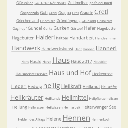
Goldmelisse
Glücksklee
golfo dei poeti
GOLDENE NÄHNADEL
Gretl
Goti
Grappa
Grauele
Gorgonzola
Grabl
Gras
Griechenland
Gründüngung
Griechisch
Grünkohl
Grünkraft
Gurken
Hafer
Gundel
Hagebutte
Gärtopf
Guglhupf
Gurke
Haiderl
Handarbeit
Hagebutten
haltbar
Handsemmel
Handwerk
Hannerl
Handwerkskunst
Hanf
Hannah
Haus
Haus 2017
Harald
Hans
Harze
Hausbier
Haus und Hof
Heckenrose
Hausmeisterservice
heilig
Heilkraft
Hederl
Hedwig
Heilkraut
Heilkräfte
Heilkräuter
Heilmittel
Heilkunde
Heilpflanze
heilsam
Heiterwanger See
Heilung
Heilwissen
Heilwasser
Heimarbeit
Hennen
Helene
Helden des Alltags
Hennenkoch