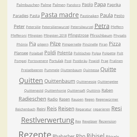
Papa
Paolo
Paprika
Palmbuschen
Palme
Palmen
Pandoro
Pasta madre
Paula
Paradies
Pasta
Pesto
Pastinaken
Petra
Peter
Petersilie
Petersilienwurzel
Petersilwurzel
Pfeffern
Pfingstrose
Pfirsichbaum
Pfefferoni
Pfingsten
Pfingsten 2018
Physalis
Pilze
Pia
Pizza
Phönix
pilgern
Pimpernelle
Pincinelle
Piran
Poldi
Polenta
Plansee
Polaiball
Politisches
Polpa
Polpette
Polt
Portulak
Pompei
Portovenere
Post
Postbräu
Powidl
Prag
Pralinen
Quitte
Preiselbeeren
Pummele
Qiuttenbaum
Quintessa
Quitten
Quittenbaum
Quittenessig
Quittengelee
Raben
Quittengold
Quittenhonig
Quittensaft
Quittinis
Radieschen
Radio
Rasen
Raupen
Regen
Regenwürmer
Resi
Reis
Reisen
Reini
Reichenbach
Reparatur
reparieren
Restlverwertung
Rezension
Rex
Rexgläser
Rezepte
Ribisel
Rho
Rhabarber
Ribiseln