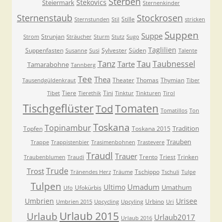
Sterben
Stekovics
Steiermark
Sternenkinder
Sternenstaub
Stockrosen
Stille
Sternstunden
Stil
stricken
Suppen
Suppe
Strunjan
Strom
Sträucher
Sturm
Stutz
Sugo
Taglilien
Suppenfasten
Sylvester
Süden
Susanne
Susi
Talente
Tanz
Tau
Taubnessel
Tarte
Tamarabohne
Tannberg
Tee
Thea
Theater
Thomas
Thymian
Tausendgüldenkraut
Tiber
Tiere
Tini
Tibet
Tierethik
Tinktur
Tinkturen
Tirol
Tischgeflüster
Tomaten
Tod
Tomatillos
Ton
Toskana
Topinambur
Tradition
Topfen
Toskana 2015
Trauben
Trappe
Trappistenbier
Trasimenbohnen
Trastevere
Traudl
Trauer
Trento
Triest
Trinken
Traubenblumen
Traudi
Trude
Trost
Tschippo
Tränendes Herz
Träume
Tschuli
Tulpe
Tulpen
Umadum
Ultimo
Umathum
Ufokürbis
Ufo
Umbrien
Urisee
Urbino
Umbrien 2015
Upcycling
Upcyling
Uri
Urlaub 2015
Urlaub
Urlaub2017
Urlaub 2016