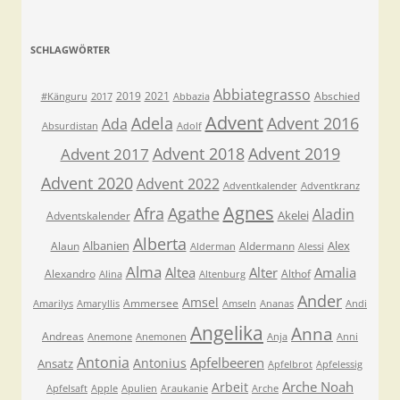
SCHLAGWÖRTER
Abbiategrasso
2019
2021
Abschied
#Känguru
2017
Abbazia
Advent
Adela
Advent 2016
Ada
Absurdistan
Adolf
Advent 2018
Advent 2019
Advent 2017
Advent 2020
Advent 2022
Adventkalender
Adventkranz
Agnes
Afra
Agathe
Aladin
Akelei
Adventskalender
Alberta
Albanien
Alex
Alaun
Aldermann
Alderman
Alessi
Alma
Altea
Alter
Amalia
Alexandro
Althof
Alina
Altenburg
Ander
Amsel
Ammersee
Amarilys
Amaryllis
Amseln
Ananas
Andi
Angelika
Anna
Andreas
Anemone
Anemonen
Anja
Anni
Antonia
Apfelbeeren
Antonius
Ansatz
Apfelbrot
Apfelessig
Arche Noah
Arbeit
Apfelsaft
Apple
Apulien
Araukanie
Arche