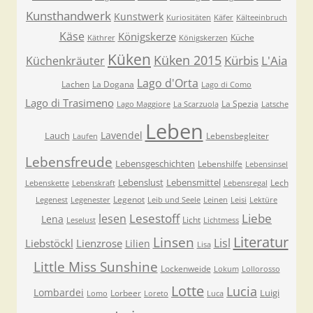
Kunsthandwerk
Kunstwerk
Kuriositäten
Käfer
Kälteeinbruch
Käse
Königskerze
Küche
Käthrer
Königskerzen
Küken
Küken 2015
Kürbis
L'Aia
Küchenkräuter
Lago d'Orta
Lachen
La Dogana
Lago di Como
Lago di Trasimeno
La Spezia
Lago Maggiore
La Scarzuola
Latsche
Leben
Lavendel
Lauch
Lebensbegleiter
Laufen
Lebensfreude
Lebensgeschichten
Lebenshilfe
Lebensinsel
Lebenslust
Lebensmittel
Lech
Lebenskette
Lebenskraft
Lebensregal
Legenot
Legenest
Legenester
Leib und Seele
Leinen
Leisi
Lektüre
Lesestoff
Liebe
lesen
Lena
Licht
Leselust
Lichtmess
Literatur
Linsen
Lisl
Liebstöckl
Lienzrose
Lilien
Lisa
Little Miss Sunshine
Lockenweide
Lokum
Lollorosso
Lotte
Lucia
Lombardei
Luigi
Lorbeer
Lomo
Loreto
Luca