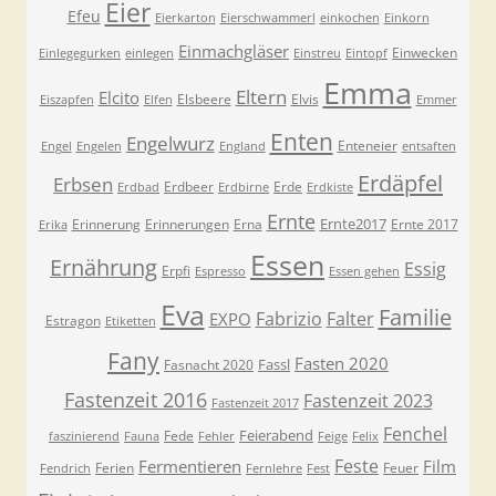
Eier
Efeu
Eierkarton
Eierschwammerl
einkochen
Einkorn
Einmachgläser
Einwecken
Einlegegurken
einlegen
Einstreu
Eintopf
Emma
Eltern
Elcito
Elsbeere
Elvis
Eiszapfen
Elfen
Emmer
Enten
Engelwurz
Enteneier
Engel
Engelen
England
entsaften
Erdäpfel
Erbsen
Erdbeer
Erde
Erdbad
Erdbirne
Erdkiste
Ernte
Ernte2017
Erinnerung
Erinnerungen
Erna
Ernte 2017
Erika
Essen
Ernährung
Essig
Erpfi
Espresso
Essen gehen
Eva
Familie
Fabrizio
Falter
EXPO
Estragon
Etiketten
Fany
Fasten 2020
Fassl
Fasnacht 2020
Fastenzeit 2016
Fastenzeit 2023
Fastenzeit 2017
Fenchel
Feierabend
Fede
faszinierend
Fauna
Fehler
Feige
Felix
Feste
Fermentieren
Film
Ferien
Feuer
Fendrich
Fernlehre
Fest