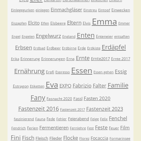
Eierkarton
Eierschwammerl
einkochen
Einkorn
Einmachgläser
Einwecken
Einlegegurken
einlegen
Einstreu
Eintopf
Emma
Eltern
Elcito
Elsbeere
Elvis
Eiszapfen
Elfen
Emmer
Enten
Engelwurz
Enteneier
Engel
Engelen
England
entsaften
Erdäpfel
Erbsen
Erdbeer
Erde
Erdbad
Erdbirne
Erdkiste
Ernte
Ernte2017
Erinnerung
Erinnerungen
Erna
Ernte 2017
Erika
Essen
Ernährung
Essig
Erpfi
Espresso
Essen gehen
Eva
Familie
Fabrizio
Falter
EXPO
Estragon
Etiketten
Fany
Fasten 2020
Fassl
Fasnacht 2020
Fastenzeit 2016
Fastenzeit 2023
Fastenzeit 2017
Fenchel
Feierabend
Fede
faszinierend
Fauna
Fehler
Feige
Felix
Feste
Fermentieren
Film
Ferien
Feuer
Fendrich
Fernlehre
Fest
Fini
Fisch
Flocke
Focaccia
Fleisch
Flieder
Florez
Formarinsee