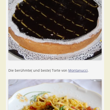
Die berühmte( und beste) Torte von
Montanucci
.