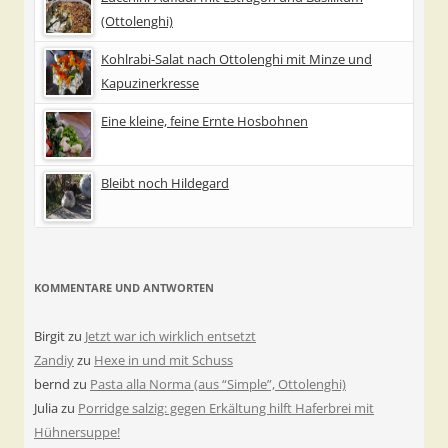
(Ottolenghi)
Kohlrabi-Salat nach Ottolenghi mit Minze und
Kapuzinerkresse
Eine kleine, feine Ernte Hosbohnen
Bleibt noch Hildegard
KOMMENTARE UND ANTWORTEN
Birgit
zu
Jetzt war ich wirklich entsetzt
Zandiy
zu
Hexe in und mit Schuss
bernd
zu
Pasta alla Norma (aus “Simple”, Ottolenghi)
Julia
zu
Porridge salzig: gegen Erkältung hilft Haferbrei mit
Hühnersuppe!