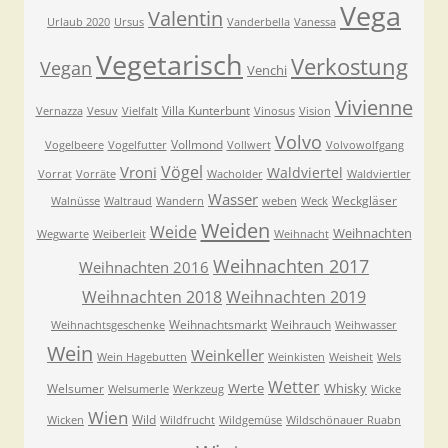
Vega
Valentin
Urlaub 2020
Ursus
Vanderbella
Vanessa
Vegetarisch
Verkostung
Vegan
Venchi
Vivienne
Villa Kunterbunt
Vernazza
Vesuv
Vielfalt
Vinosus
Vision
Volvo
Vollmond
Vogelbeere
Vogelfutter
Vollwert
Volvowolfgang
Vögel
Vroni
Waldviertel
Vorrat
Vorräte
Wacholder
Waldviertler
Wasser
Weckgläser
Walnüsse
Waltraud
Wandern
weben
Weck
Weiden
Weide
Weihnachten
Wegwarte
Weiberleit
Weihnacht
Weihnachten 2017
Weihnachten 2016
Weihnachten 2018
Weihnachten 2019
Weihnachtsmarkt
Weihrauch
Weihnachtsgeschenke
Weihwasser
Wein
Weinkeller
Wein Hagebutten
Weinkisten
Weisheit
Wels
Wetter
Werte
Whisky
Welsumer
Welsumerle
Werkzeug
Wicke
Wien
Wild
Wicken
Wildfrucht
Wildgemüse
Wildschönauer Ruabn