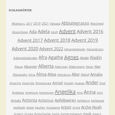
SCHLAGWÖRTER
Abbiategrasso
2019
2021
Abschied
#Känguru
2017
Abbazia
Advent
Adela
Advent 2016
Ada
Absurdistan
Adolf
Advent 2018
Advent 2019
Advent 2017
Advent 2020
Advent 2022
Adventkalender
Adventkranz
Agnes
Afra
Agathe
Aladin
Akelei
Adventskalender
Alberta
Albanien
Alex
Alaun
Aldermann
Alderman
Alessi
Alma
Altea
Alter
Amalia
Alexandro
Althof
Alina
Altenburg
Ander
Amsel
Ammersee
Amarilys
Amaryllis
Amseln
Ananas
Andi
Angelika
Anna
Andreas
Anemone
Anemonen
Anja
Anni
Antonia
Apfelbeeren
Antonius
Ansatz
Apfelbrot
Apfelessig
Arche Noah
Arbeit
Apfelsaft
Apple
Apulien
Araukanie
Arche
Aspik
Artischocke
Ardern
Arnika
Asche
Aschermittwoch
Astern