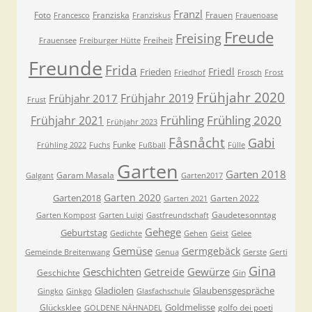
Franzl
Foto
Franziska
Frauen
Francesco
Franziskus
Frauenoase
Freude
Freising
Freiheit
Frauensee
Freiburger Hütte
Freunde
Frida
Friedl
Frieden
Friedhof
Frosch
Frost
Frühjahr 2020
Frühjahr 2019
Frühjahr 2017
Frust
Frühling
Frühling 2020
Frühjahr 2021
Frühjahr 2023
Fåsnåcht
Gabi
Funke
Frühling 2022
Fuchs
Fußball
Fülle
Garten
Garten 2018
Garam Masala
Galgant
Garten2017
Garten 2020
Garten2018
Garten 2022
Garten 2021
Gaudetesonntag
Garten Kompost
Garten Luigi
Gastfreundschaft
Gehege
Geburtstag
Gedichte
Gehen
Geist
Gelee
Gemüse
Germgebäck
Gemeinde Breitenwang
Genua
Gerste
Gerti
Gina
Geschichten
Gewürze
Getreide
Geschichte
Gin
Gladiolen
Glaubensgespräche
Gingko
Ginkgo
Glasfachschule
Goldmelisse
Glücksklee
golfo dei poeti
GOLDENE NÄHNADEL