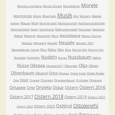
Morele
Monika und Maria
Monte Oliveto
Moosbeeren
Musik
Morimondo
Muscheln
Motto
Mut
Muttern
Mädele
Mäuse
Mühl
mähen
Münnerstadt
Nachbarschaft
Nachbarschaftshilfe
Nahrungsmittel
Nachhaltigkeit
Nacht
Nachtkerze
Narzissen
Natascha
Nesselwang
Natur
Negerle
Nera
Nepalhilfe
Nessun Dorma
Neujahr
Nestbau
Netzwerk
Neugier
Neujahr 2021
Nico
Niklas
Niko
Neuseeländer Spinat
Nina
Nonne Vito
Nonno Vito
Nudeln
Nussbaum
Nostalgie
Nothelfer
Nursia
Nähen
Oktavia
Nüsse
Olga
Oliven
Oleander
Oktober2017
Olivenbaum
Oma
Olivenöl
Omega
Onkel Ander
Onkel Anda
Oper
Orangen
Orangenbaum
Oregano
Opa
Orange
Orchidee
Orvieto
Ostern 2016
Ortasee
Oskar
Ostern
Orte
Ostern 2018
Ostern 2017
Ostern 2019
Ostern 2021
Ottolenghi
Osttirol
Ostern 2023
Ostern 2022
Papa
Paolo
Paprika
Palmbuschen
Palme
Palmen