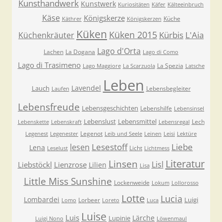
Kunsthandwerk
Kunstwerk
Kuriositäten
Käfer
Kälteeinbruch
Käse
Königskerze
Küche
Käthrer
Königskerzen
Küken
Küken 2015
Kürbis
L'Aia
Küchenkräuter
Lago d'Orta
Lachen
La Dogana
Lago di Como
Lago di Trasimeno
La Spezia
Lago Maggiore
La Scarzuola
Latsche
Leben
Lavendel
Lauch
Lebensbegleiter
Laufen
Lebensfreude
Lebensgeschichten
Lebenshilfe
Lebensinsel
Lebenslust
Lebensmittel
Lech
Lebenskette
Lebenskraft
Lebensregal
Legenot
Legenest
Legenester
Leib und Seele
Leinen
Leisi
Lektüre
Lesestoff
Liebe
lesen
Lena
Licht
Leselust
Lichtmess
Literatur
Linsen
Lisl
Liebstöckl
Lienzrose
Lilien
Lisa
Little Miss Sunshine
Lockenweide
Lokum
Lollorosso
Lotte
Lucia
Lombardei
Luigi
Lorbeer
Lomo
Loreto
Luca
Luise
Luis
Lärche
Lupinie
Luigi Nono
Löwenmaul