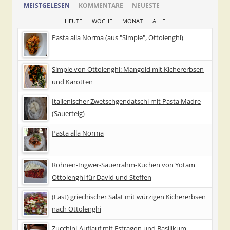
MEISTGELESEN
KOMMENTARE
NEUESTE
HEUTE
WOCHE
MONAT
ALLE
Pasta alla Norma (aus "Simple", Ottolenghi)
Simple von Ottolenghi: Mangold mit Kichererbsen
und Karotten
Italienischer Zwetschgendatschi mit Pasta Madre
(Sauerteig)
Pasta alla Norma
Rohnen-Ingwer-Sauerrahm-Kuchen von Yotam
Ottolenghi für David und Steffen
(Fast) griechischer Salat mit würzigen Kichererbsen
nach Ottolenghi
Zucchini-Auflauf mit Estragon und Basilikum