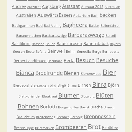
Aussaat
Augsburg
Audrey
Aussaat 2015
Aufzucht
Australian
AuswärtsEssen
backen
Australien
Außerfern
Bach
Bagheera
Bad
Backgammon
Bad Aibling
Baldur
Ballonfahrer
Barbarazweige
Bananenkuchen
Barabarazweige
Bartoli
Basilikum
Bauernrosen
Bauerntabak
Bassano
Bauen
Bayern
Beinwell
Beeren
Benedikt
Beete
Befana
Bellini
Berge
Bernadette
Besuche
Besuch
Berta
Berner Landfrauen
Bernhard
Bier
Bianca
Bibelrunde
Bienen
Bienenwiese
Birra
Björn
Birnen
Biersocken
Birgit
Bierdeckel
bird
Birma
Blumen
Blüten
Blattkoriander
Blaukraut
Blutwurz
Bohnen
Borlotti
Brache
Bougainvillea
Bovist
Brauch
Brennnesseln
Brauchtum
Breitenwang
Brenner
Brennig
Brot
Brombeeren
Brotklee
Brennsuppe
Briefmarken