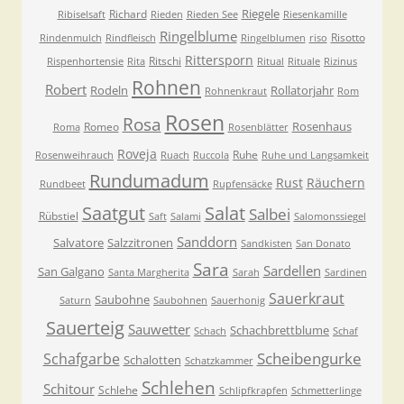
Riegele
Richard
Ribiselsaft
Rieden
Rieden See
Riesenkamille
Ringelblume
Risotto
Rindenmulch
Rindfleisch
Ringelblumen
riso
Rittersporn
Ritschi
Rispenhortensie
Rita
Ritual
Rituale
Rizinus
Rohnen
Robert
Rodeln
Rollatorjahr
Rohnenkraut
Rom
Rosen
Rosa
Rosenhaus
Romeo
Roma
Rosenblätter
Roveja
Ruhe
Rosenweihrauch
Ruach
Ruccola
Ruhe und Langsamkeit
Rundumadum
Rust
Räuchern
Rundbeet
Rupfensäcke
Saatgut
Salat
Salbei
Rübstiel
Saft
Salami
Salomonssiegel
Sanddorn
Salvatore
Salzzitronen
Sandkisten
San Donato
Sara
Sardellen
San Galgano
Santa Margherita
Sarah
Sardinen
Sauerkraut
Saubohne
Saturn
Saubohnen
Sauerhonig
Sauerteig
Sauwetter
Schachbrettblume
Schach
Schaf
Scheibengurke
Schafgarbe
Schalotten
Schatzkammer
Schlehen
Schitour
Schlehe
Schlipfkrapfen
Schmetterlinge