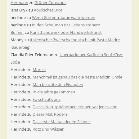
Hermann
zu
Grüner Couscous
Jana Bryk
zu
Apulisches Brot
herlinde
zu
Wenn Gartenträume wahr werden
herlinde
zu
In den Scheunen des Lebens stöbern
Bulmer
zu
Kunsthandwerk oder Handwerkskunst
Mandy
zu
Italienischer Zwetschgendatschi mit Pasta Madre
(Sauerteig)
Claudia Eder-Feldmann
zu
Überbackener Karfiol in Senf-Käse-
Soße
Herlinde
zu
Morele
Herlinde
zu
Manchmal ist genau das die beste Medizin: Smile
Herlinde
zu
Man beachte den Eiszapfen
Herlinde
zu
In die Jahre gekommen
Herlinde
zu
So schaut’s aus
Herlinde
zu
Dieses Naturphänomen erleben wir jedes Jahr
Herlinde
zu
Dieses Mal: Rodeln
Herlinde
zu
Das erste Mal wieder im Schnee
Herlinde
zu
Rotz und Wåsser