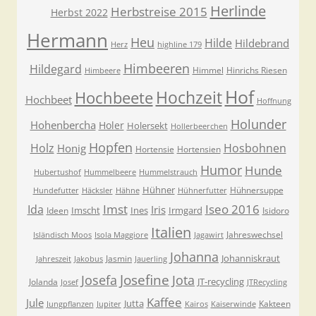
Herlinde
Herbstreise 2015
Herbst 2022
Hermann
Heu
Hilde
Hildebrand
Herz
highline 179
Himbeeren
Hildegard
Himmel
Hinrichs Riesen
Himbeere
Hof
Hochzeit
Hochbeete
Hochbeet
Hoffnung
Holunder
Hohenbercha
Holer
Holersekt
Hollerbeerchen
Hopfen
Holz
Hosbohnen
Honig
Hortensie
Hortensien
Humor
Hunde
Hubertushof
Hummelbeere
Hummelstrauch
Hühner
Hühnersuppe
Hundefutter
Häcksler
Hähne
Hühnerfutter
Imst
Iseo 2016
Ida
Iris
Imscht
Ines
Irmgard
Ideen
Isidoro
Italien
Jahreswechsel
Isländisch Moos
Isola Maggiore
Jagawirt
Johanna
Johanniskraut
Jasmin
Jahreszeit
Jakobus
Jauerling
Josefa
Josefine
Jota
JT-recycling
Jolanda
Josef
JTRecycling
Kaffee
Jule
Jutta
Kakteen
Jungpflanzen
Jupiter
Kairos
Kaiserwinde