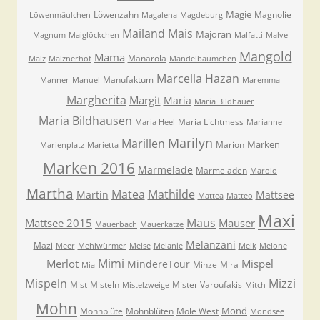
Magie
Löwenzahn
Magnolie
Löwenmäulchen
Magalena
Magdeburg
Mailand
Mais
Majoran
Magnum
Maiglöckchen
Malfatti
Malve
Mangold
Mama
Manarola
Malz
Malznerhof
Mandelbäumchen
Marcella Hazan
Manufaktum
Manner
Manuel
Maremma
Margherita
Margit
Maria
Maria Bildhauer
Maria Bildhausen
Maria Lichtmess
Maria Heel
Marianne
Marilyn
Marillen
Marken
Marion
Marienplatz
Marietta
Marken 2016
Marmelade
Marmeladen
Marolo
Martha
Matea
Mathilde
Martin
Mattsee
Mattea
Matteo
Maxi
Maus
Mattsee 2015
Mauser
Mauerbach
Mauerkatze
Melanzani
Mazi
Meer
Mehlwürmer
Meise
Melanie
Melk
Melone
Mimi
Merlot
Mispel
MindereTour
Minze
Mira
Mia
Mispeln
Mizzi
Mist
Misteln
Mister Varoufakis
Mistelzweige
Mitch
Mohn
Mond
Mohnblüte
Mohnblüten
Mole West
Mondsee