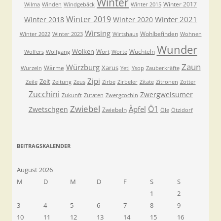
Winter
Winter 2017
Wilma
Winden
Windgebäck
Winter 2015
Winter 2019
Winter 2021
Winter 2018
Winter 2020
Wirsing
Wohlbefinden
Winter 2022
Winter 2023
Wirtshaus
Wohnen
Wunder
Wolken
Wort
Wuchteln
Wolfers
Wolfgang
Worte
Zaun
Würzburg
Xarus
Wärme
Wurzeln
Yeti
Ysop
Zauberkräfte
Zipi
Zeit
Zeile
Zeitung
Zeus
Zirbe
Zirbeler
Zitate
Zitronen
Zotter
Zucchini
Zwergwelsumer
Zukunft
Zutaten
Zwergcochin
Zwiebel
Ö1
Äpfel
Zwetschgen
Zwiebeln
Öle
Ötzidorf
BEITRAGSKALENDER
August 2026
M
D
M
D
F
S
S
1
2
3
4
5
6
7
8
9
10
11
12
13
14
15
16