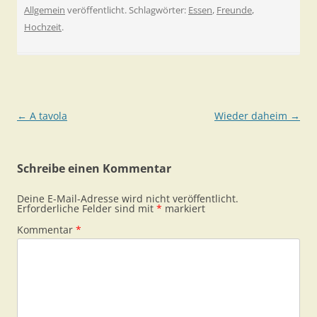
Allgemein
veröffentlicht. Schlagwörter:
Essen
,
Freunde
,
Hochzeit
.
Beitragsnavigation
←
A tavola
Wieder daheim
→
Schreibe einen Kommentar
Deine E-Mail-Adresse wird nicht veröffentlicht.
Erforderliche Felder sind mit
*
markiert
Kommentar
*