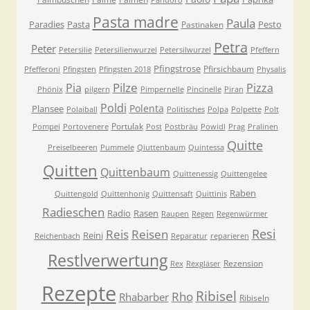
Pandoro
Pasta madre
Paula
Paradies
Pasta
Pesto
Pastinaken
Petra
Peter
Petersilie
Petersilienwurzel
Petersilwurzel
Pfeffern
Pfingstrose
Pfirsichbaum
Pfefferoni
Pfingsten
Pfingsten 2018
Physalis
Pilze
Pia
Pizza
Phönix
pilgern
Pimpernelle
Pincinelle
Piran
Poldi
Polenta
Plansee
Polaiball
Politisches
Polpa
Polpette
Polt
Portulak
Pompei
Portovenere
Post
Postbräu
Powidl
Prag
Pralinen
Quitte
Preiselbeeren
Pummele
Qiuttenbaum
Quintessa
Quitten
Quittenbaum
Quittenessig
Quittengelee
Raben
Quittengold
Quittenhonig
Quittensaft
Quittinis
Radieschen
Radio
Rasen
Raupen
Regen
Regenwürmer
Resi
Reis
Reisen
Reini
Reichenbach
Reparatur
reparieren
Restlverwertung
Rezension
Rex
Rexgläser
Rezepte
Ribisel
Rho
Rhabarber
Ribiseln