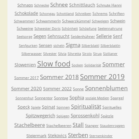
Schnee
Schnittlauch
Schnaps
Schnute Hanni
Schnecke
Schokolade
Schrems
Schriften
Schongau
Schottland
Schreiben
Schwein
Schwammerln
Schwarzkümmel
Schwammerl
Schweigen
Schweine
Schwester Doris
Schönheit
Schöpfung
Seelennahrung
Segen
Sellerie
Sehnsucht
Senf
Seidenhühner
Seelsorge
Sigma
Sensen
Senfgurken
sicheln
Silberblattl
Silberblattln
Silberwasser
Silvester
Silvia
Silvretta
Sirolo
Sirup
Sizilianer
Slow food
Sommer
Slowenien
Socken
Solidarität
Sommer 2019
Sommer 2018
Sommer 2017
Sonnenblumen
Sommer 2020
Sommer 2022
Sonne
Sophia
Sonnentor
Sonntag
Spargel
Sonnenhut
soziale Medien
Spiritualität
Speck
Spinat
Spirituelles
Spiele
Spinnen
Spitzwegerich
Sprossenkohl
Spätzle
Splügen
Stall
Stachelbeere
Stachelbeeren
Stanger
Staudenroggen
Sterben
Stekovics
Steiermark
Sternenkinder