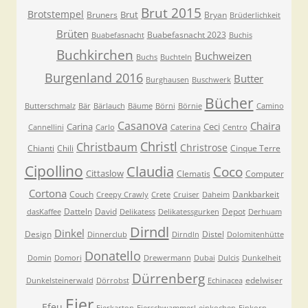
Brut 2015
Brotstempel
Brut
Bruners
Bryan
Brüderlichkeit
Brüten
Buabefasnacht 2023
Buabefasnacht
Buchis
Buchkirchen
Buchweizen
Buchs
Buchteln
Burgenland 2016
Butter
Burghausen
Buschwerk
Bücher
Butterschmalz
Bär
Bärlauch
Bäume
Börni
Börnie
Camino
Casanova
Chaira
Carina
Ceci
Cannellini
Carlo
Caterina
Centro
Christl
Christbaum
Christrose
Chianti
Chili
Cinque Terre
Cipollino
Claudia
Coco
Cittaslow
Clematis
Computer
Cortona
Couch
Dankbarkeit
Creepy Crawly
Crete
Cruiser
Daheim
Datteln
David
Depot
dasKaffee
Delikatess
Delikatessgurken
Derhuam
Dirndl
Dinkel
Design
Distel
Dinnerclub
Dirndln
Dolomitenhütte
Donatello
Domin
Domori
Drewermann
Dubai
Dulcis
Dunkelheit
Dürrenberg
edelwiser
Dunkelsteinerwald
Dörrobst
Echinacea
Eier
Efeu