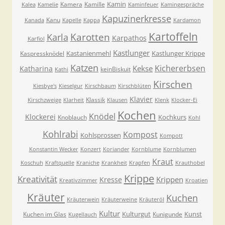
Kamin
Kamera
Kamille
Kalea
Kamelie
Kaminfeuer
Kamingespräche
Kapuzinerkresse
Kanu
Kanada
Kapelle
Kappa
Kardamon
Kartoffeln
Karla
Karotten
Karpathos
Karfiol
Kastlunger
Kastanienmehl
Kastlunger Krippe
Kaspressknödel
Katzen
Kichererbsen
Kekse
Katharina
keinBiskuit
Kathi
Kirschen
Kiesbye's
Kieselgur
Kirschbaum
Kirschblüten
Klavier
Klassik
Kirschzweige
Klarheit
Klausen
Klenk
Klocker-Ei
Kochen
Knödel
Klockerei
Kochkurs
Knoblauch
Kohl
Kohlrabi
Kompost
Kohlsprossen
Kompott
Konstantin Wecker
Konzert
Koriander
Kornblume
Kornblumen
Kraut
Koschuh
Kraftquelle
Kraniche
Krankheit
Krapfen
Krauthobel
Krippe
Kreativität
Krippen
Kresse
Kreativzimmer
Kroatien
Kräuter
Kuchen
Kräuterwein
Kräuterweine
Kräuteröl
Kultur
Kulturgut
Kunst
Kuchen im Glas
Kunigunde
Kugellauch