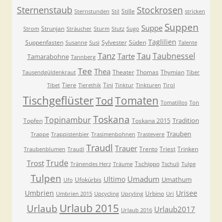
Sternenstaub
Stockrosen
Stille
Sternstunden
Stil
stricken
Suppen
Suppe
Strunjan
Strom
Sträucher
Sturm
Stutz
Sugo
Taglilien
Suppenfasten
Sylvester
Süden
Susanne
Susi
Talente
Tanz
Tau
Taubnessel
Tarte
Tamarabohne
Tannberg
Tee
Thea
Theater
Thomas
Thymian
Tausendgüldenkraut
Tiber
Tiere
Tini
Tibet
Tierethik
Tinktur
Tinkturen
Tirol
Tischgeflüster
Tomaten
Tod
Tomatillos
Ton
Toskana
Topinambur
Tradition
Topfen
Toskana 2015
Trauben
Trappe
Trappistenbier
Trasimenbohnen
Trastevere
Traudl
Trauer
Trento
Triest
Trinken
Traubenblumen
Traudi
Trude
Trost
Tschippo
Tränendes Herz
Träume
Tschuli
Tulpe
Tulpen
Umadum
Ultimo
Umathum
Ufokürbis
Ufo
Umbrien
Urisee
Urbino
Umbrien 2015
Upcycling
Upcyling
Uri
Urlaub 2015
Urlaub
Urlaub2017
Urlaub 2016