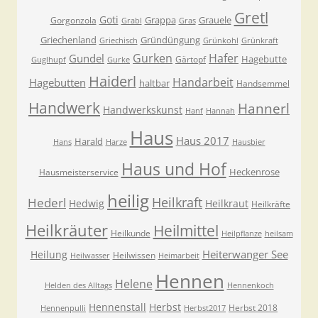
Gretl
Goti
Grappa
Grauele
Gorgonzola
Grabl
Gras
Griechenland
Gründüngung
Griechisch
Grünkohl
Grünkraft
Gurken
Hafer
Gundel
Hagebutte
Gärtopf
Guglhupf
Gurke
Haiderl
Handarbeit
Hagebutten
haltbar
Handsemmel
Handwerk
Hannerl
Handwerkskunst
Hanf
Hannah
Haus
Haus 2017
Harald
Hans
Harze
Hausbier
Haus und Hof
Heckenrose
Hausmeisterservice
heilig
Heilkraft
Hederl
Hedwig
Heilkraut
Heilkräfte
Heilkräuter
Heilmittel
Heilkunde
Heilpflanze
heilsam
Heiterwanger See
Heilung
Heilwissen
Heilwasser
Heimarbeit
Hennen
Helene
Helden des Alltags
Hennenkoch
Hennenstall
Herbst
Herbst 2018
Hennenpulli
Herbst2017