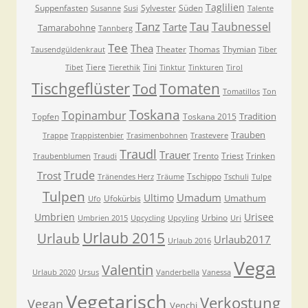
Taglilien
Suppenfasten
Sylvester
Süden
Susanne
Susi
Talente
Tanz
Tau
Taubnessel
Tarte
Tamarabohne
Tannberg
Tee
Thea
Theater
Thomas
Thymian
Tausendgüldenkraut
Tiber
Tiere
Tini
Tibet
Tierethik
Tinktur
Tinkturen
Tirol
Tischgeflüster
Tomaten
Tod
Tomatillos
Ton
Toskana
Topinambur
Tradition
Topfen
Toskana 2015
Trauben
Trappe
Trappistenbier
Trasimenbohnen
Trastevere
Traudl
Trauer
Trento
Triest
Trinken
Traubenblumen
Traudi
Trude
Trost
Tschippo
Tränendes Herz
Träume
Tschuli
Tulpe
Tulpen
Umadum
Ultimo
Umathum
Ufokürbis
Ufo
Umbrien
Urisee
Urbino
Umbrien 2015
Upcycling
Upcyling
Uri
Urlaub 2015
Urlaub
Urlaub2017
Urlaub 2016
Vega
Valentin
Urlaub 2020
Ursus
Vanderbella
Vanessa
Vegetarisch
Verkostung
Vegan
Venchi