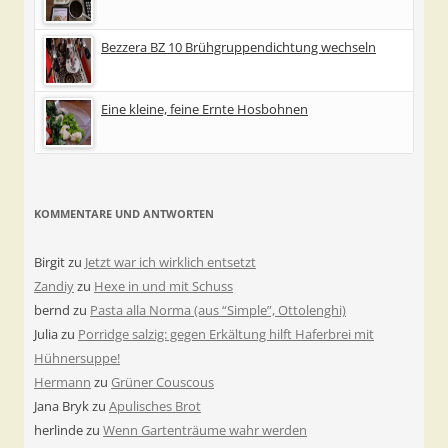
Bezzera BZ 10 Brühgruppendichtung wechseln
Eine kleine, feine Ernte Hosbohnen
KOMMENTARE UND ANTWORTEN
Birgit
zu
Jetzt war ich wirklich entsetzt
Zandiy
zu
Hexe in und mit Schuss
bernd
zu
Pasta alla Norma (aus “Simple”, Ottolenghi)
Julia
zu
Porridge salzig: gegen Erkältung hilft Haferbrei mit
Hühnersuppe!
Hermann
zu
Grüner Couscous
Jana Bryk
zu
Apulisches Brot
herlinde
zu
Wenn Gartenträume wahr werden