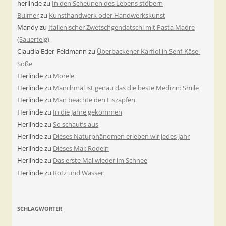
herlinde
zu
In den Scheunen des Lebens stöbern
Bulmer
zu
Kunsthandwerk oder Handwerkskunst
Mandy
zu
Italienischer Zwetschgendatschi mit Pasta Madre
(Sauerteig)
Claudia Eder-Feldmann
zu
Überbackener Karfiol in Senf-Käse-
Soße
Herlinde
zu
Morele
Herlinde
zu
Manchmal ist genau das die beste Medizin: Smile
Herlinde
zu
Man beachte den Eiszapfen
Herlinde
zu
In die Jahre gekommen
Herlinde
zu
So schaut’s aus
Herlinde
zu
Dieses Naturphänomen erleben wir jedes Jahr
Herlinde
zu
Dieses Mal: Rodeln
Herlinde
zu
Das erste Mal wieder im Schnee
Herlinde
zu
Rotz und Wåsser
SCHLAGWÖRTER