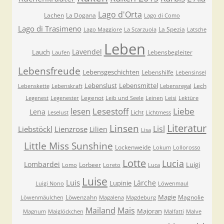
Lago d'Orta
Lachen
La Dogana
Lago di Como
Lago di Trasimeno
La Spezia
Lago Maggiore
La Scarzuola
Latsche
Leben
Lavendel
Lauch
Lebensbegleiter
Laufen
Lebensfreude
Lebensgeschichten
Lebenshilfe
Lebensinsel
Lebenslust
Lebensmittel
Lech
Lebenskette
Lebenskraft
Lebensregal
Legenot
Legenest
Legenester
Leib und Seele
Leinen
Leisi
Lektüre
Lesestoff
Liebe
lesen
Lena
Licht
Leselust
Lichtmess
Literatur
Linsen
Lisl
Liebstöckl
Lienzrose
Lilien
Lisa
Little Miss Sunshine
Lockenweide
Lokum
Lollorosso
Lotte
Lucia
Lombardei
Luigi
Lorbeer
Lomo
Loreto
Luca
Luise
Luis
Lärche
Lupinie
Luigi Nono
Löwenmaul
Magie
Löwenzahn
Magnolie
Löwenmäulchen
Magalena
Magdeburg
Mailand
Mais
Majoran
Magnum
Maiglöckchen
Malfatti
Malve