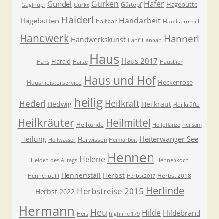
Gurken
Hafer
Gundel
Hagebutte
Gärtopf
Guglhupf
Gurke
Haiderl
Handarbeit
Hagebutten
haltbar
Handsemmel
Handwerk
Hannerl
Handwerkskunst
Hanf
Hannah
Haus
Haus 2017
Harald
Hans
Harze
Hausbier
Haus und Hof
Heckenrose
Hausmeisterservice
heilig
Heilkraft
Hederl
Hedwig
Heilkraut
Heilkräfte
Heilkräuter
Heilmittel
Heilkunde
Heilpflanze
heilsam
Heiterwanger See
Heilung
Heilwissen
Heilwasser
Heimarbeit
Hennen
Helene
Helden des Alltags
Hennenkoch
Hennenstall
Herbst
Herbst 2018
Hennenpulli
Herbst2017
Herlinde
Herbstreise 2015
Herbst 2022
Hermann
Heu
Hilde
Hildebrand
Herz
highline 179