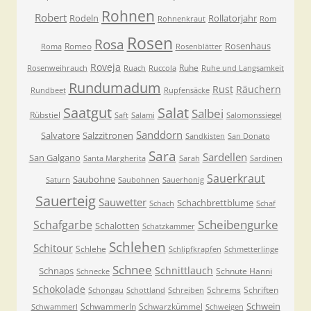
Rohnen
Robert
Rodeln
Rollatorjahr
Rohnenkraut
Rom
Rosen
Rosa
Rosenhaus
Romeo
Roma
Rosenblätter
Roveja
Ruhe
Rosenweihrauch
Ruach
Ruccola
Ruhe und Langsamkeit
Rundumadum
Rust
Räuchern
Rundbeet
Rupfensäcke
Saatgut
Salat
Salbei
Rübstiel
Saft
Salami
Salomonssiegel
Sanddorn
Salvatore
Salzzitronen
Sandkisten
San Donato
Sara
Sardellen
San Galgano
Santa Margherita
Sarah
Sardinen
Sauerkraut
Saubohne
Saturn
Saubohnen
Sauerhonig
Sauerteig
Sauwetter
Schachbrettblume
Schach
Schaf
Scheibengurke
Schafgarbe
Schalotten
Schatzkammer
Schlehen
Schitour
Schlehe
Schlipfkrapfen
Schmetterlinge
Schnee
Schnittlauch
Schnaps
Schnute Hanni
Schnecke
Schokolade
Schrems
Schriften
Schongau
Schottland
Schreiben
Schwein
Schwammerln
Schwarzkümmel
Schwammerl
Schweigen