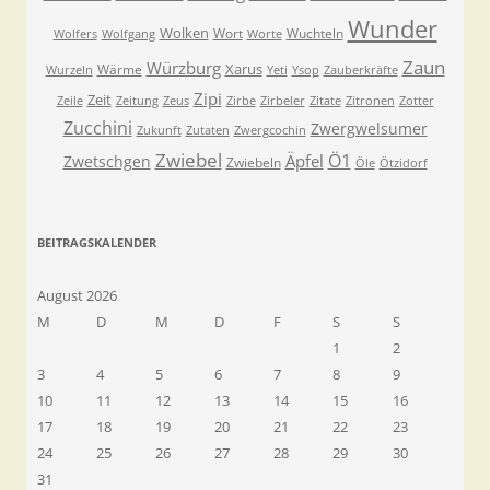
Wunder
Wolken
Wort
Wuchteln
Wolfers
Wolfgang
Worte
Zaun
Würzburg
Xarus
Wärme
Wurzeln
Yeti
Ysop
Zauberkräfte
Zipi
Zeit
Zeile
Zeitung
Zeus
Zirbe
Zirbeler
Zitate
Zitronen
Zotter
Zucchini
Zwergwelsumer
Zukunft
Zutaten
Zwergcochin
Zwiebel
Ö1
Äpfel
Zwetschgen
Zwiebeln
Öle
Ötzidorf
BEITRAGSKALENDER
August 2026
M
D
M
D
F
S
S
1
2
3
4
5
6
7
8
9
10
11
12
13
14
15
16
17
18
19
20
21
22
23
24
25
26
27
28
29
30
31