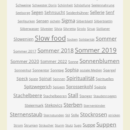
Schweine
Schwester Doris
Schönheit
Schöpfung
Seelennahrung
Segen
Sellerie
Sehnsucht
Senf
Seidenhühner
Seelsorge
Sigma
Sensen
Senfgurken
sicheln
Silberblattl
Silberblattln
Silberwasser
Silvester
Silvia
Silvretta
Sirolo
Sirup
Sizilianer
Slow food
Sommer
Slowenien
Socken
Solidarität
Sommer 2019
Sommer 2018
Sommer 2017
Sonnenblumen
Sommer 2020
Sommer 2022
Sonne
Sophia
Sonnentor
Sonntag
Spargel
Sonnenhut
soziale Medien
Spiritualität
Speck
Spinat
Spirituelles
Spiele
Spinnen
Spitzwegerich
Sprossenkohl
Spätzle
Splügen
Stall
Stachelbeere
Stachelbeeren
Stanger
Staudenroggen
Sterben
Stekovics
Steiermark
Sternenkinder
Sternenstaub
Stockrosen
Stille
Sternstunden
Stil
stricken
Suppen
Suppe
Strunjan
Strom
Sträucher
Sturm
Stutz
Sugo