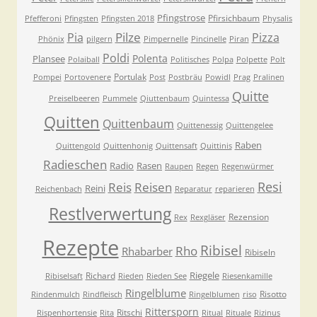
Pfingstrose
Pfirsichbaum
Pfefferoni
Pfingsten
Pfingsten 2018
Physalis
Pilze
Pia
Pizza
Phönix
pilgern
Pimpernelle
Pincinelle
Piran
Poldi
Polenta
Plansee
Polaiball
Politisches
Polpa
Polpette
Polt
Portulak
Pompei
Portovenere
Post
Postbräu
Powidl
Prag
Pralinen
Quitte
Preiselbeeren
Pummele
Qiuttenbaum
Quintessa
Quitten
Quittenbaum
Quittenessig
Quittengelee
Raben
Quittengold
Quittenhonig
Quittensaft
Quittinis
Radieschen
Radio
Rasen
Raupen
Regen
Regenwürmer
Resi
Reis
Reisen
Reini
Reichenbach
Reparatur
reparieren
Restlverwertung
Rezension
Rex
Rexgläser
Rezepte
Ribisel
Rho
Rhabarber
Ribiseln
Riegele
Richard
Ribiselsaft
Rieden
Rieden See
Riesenkamille
Ringelblume
Risotto
Rindenmulch
Rindfleisch
Ringelblumen
riso
Rittersporn
Ritschi
Rispenhortensie
Rita
Ritual
Rituale
Rizinus