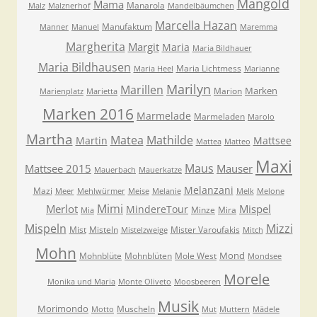
Mangold
Mama
Manarola
Malz
Malznerhof
Mandelbäumchen
Marcella Hazan
Manufaktum
Manner
Manuel
Maremma
Margherita
Margit
Maria
Maria Bildhauer
Maria Bildhausen
Maria Lichtmess
Maria Heel
Marianne
Marilyn
Marillen
Marken
Marion
Marienplatz
Marietta
Marken 2016
Marmelade
Marmeladen
Marolo
Martha
Matea
Mathilde
Martin
Mattsee
Mattea
Matteo
Maxi
Maus
Mattsee 2015
Mauser
Mauerbach
Mauerkatze
Melanzani
Mazi
Meer
Mehlwürmer
Meise
Melanie
Melk
Melone
Mimi
Merlot
Mispel
MindereTour
Minze
Mira
Mia
Mispeln
Mizzi
Mist
Misteln
Mister Varoufakis
Mistelzweige
Mitch
Mohn
Mond
Mohnblüte
Mohnblüten
Mole West
Mondsee
Morele
Monika und Maria
Monte Oliveto
Moosbeeren
Musik
Morimondo
Muscheln
Motto
Mut
Muttern
Mädele