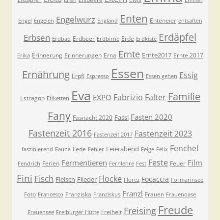
Eiszapfen
Elfen
Emmer
Enten
Engelwurz
Enteneier
Engel
Engelen
England
entsaften
Erdäpfel
Erbsen
Erdbeer
Erde
Erdbad
Erdbirne
Erdkiste
Ernte
Ernte2017
Erinnerung
Erinnerungen
Erna
Ernte 2017
Erika
Essen
Ernährung
Essig
Erpfi
Espresso
Essen gehen
Eva
Familie
Fabrizio
Falter
EXPO
Estragon
Etiketten
Fany
Fasten 2020
Fassl
Fasnacht 2020
Fastenzeit 2016
Fastenzeit 2023
Fastenzeit 2017
Fenchel
Feierabend
Fede
faszinierend
Fauna
Fehler
Feige
Felix
Feste
Fermentieren
Film
Ferien
Feuer
Fendrich
Fernlehre
Fest
Fini
Fisch
Flocke
Focaccia
Fleisch
Flieder
Florez
Formarinsee
Franzl
Foto
Franziska
Frauen
Francesco
Franziskus
Frauenoase
Freude
Freising
Freiheit
Frauensee
Freiburger Hütte