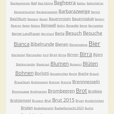
Bagheera
Bad
Backgammon
Bad Aibling
Baldur
Ballonfahrer
Barbarazweige
Bananenkuchen
Barabarazweige
Bartoli
Basilikum
Bauernrosen
Bauerntabak
Bassano
Bauen
Bayern
Beinwell
Beeren
Benedikt
Beete
Befana
Bellini
Berge
Bernadette
Besuche
Besuch
Berta
Berner Landfrauen
Bernhard
Bier
Bianca
Bibelrunde
Bienen
Bienenwiese
Birra
Björn
Birnen
Biersocken
Birgit
Bierdeckel
bird
Birma
Blumen
Blüten
Blattkoriander
Blaukraut
Blutwurz
Bohnen
Borlotti
Brache
Bougainvillea
Bovist
Brauch
Brennnesseln
Brauchtum
Breitenwang
Brenner
Brennig
Brot
Brombeeren
Brotklee
Brennsuppe
Briefmarken
Brut 2015
Brotstempel
Brut
Bruners
Bryan
Brüderlichkeit
Brüten
Buabefasnacht 2023
Buabefasnacht
Buchis