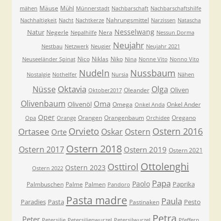
Mäuse
Mühl
mähen
Münnerstadt
Nachbarschaft
Nachbarschaftshilfe
Nahrungsmittel
Nachhaltigkeit
Nacht
Nachtkerze
Narzissen
Natascha
Nesselwang
Natur
Negerle
Nera
Nepalhilfe
Nessun Dorma
Neujahr
Nestbau
Netzwerk
Neugier
Neujahr 2021
Nico
Niklas
Niko
Neuseeländer Spinat
Nina
Nonne Vito
Nonno Vito
Nudeln
Nussbaum
Nostalgie
Nothelfer
Nursia
Nähen
Oktavia
Nüsse
Olga
Oliven
Oleander
Oktober2017
Olivenbaum
Oma
Olivenöl
Omega
Onkel Ander
Onkel Anda
Oper
Orangen
Orangenbaum
Oregano
Opa
Orange
Orchidee
Orvieto
Ostern 2016
Ortasee
Oskar
Ostern
Orte
Ostern 2018
Ostern 2017
Ostern 2019
Ostern 2021
Ottolenghi
Osttirol
Ostern 2023
Ostern 2022
Papa
Paolo
Paprika
Palmbuschen
Palme
Palmen
Pandoro
Pasta madre
Paula
Paradies
Pasta
Pesto
Pastinaken
Petra
Peter
Petersilie
Petersilienwurzel
Petersilwurzel
Pfeffern