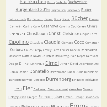
Buchkirchen
Buchweizen
Buchs
Buchteln
Burgenland 2016
Butter
Burghausen
Buschwerk
Bücher
Butterschmalz
Bär
Bärlauch
Bäume
Börni
Börnie
Camino
Casanova
Chaira
Carina
Ceci
Cannellini
Carlo
Caterina
Centro
Christl
Christbaum
Christrose
Chianti
Chili
Cinque Terre
Cipollino
Claudia
Coco
Cittaslow
Clematis
Computer
Cortona
Couch
Dankbarkeit
Creepy Crawly
Crete
Cruiser
Daheim
Datteln
David
Depot
dasKaffee
Delikatess
Delikatessgurken
Derhuam
Dirndl
Dinkel
Design
Distel
Dinnerclub
Dirndln
Dolomitenhütte
Donatello
Domin
Domori
Drewermann
Dubai
Dulcis
Dunkelheit
Dürrenberg
edelwiser
Dunkelsteinerwald
Dörrobst
Echinacea
Eier
Efeu
Eierkarton
Eierschwammerl
einkochen
Einkorn
Einmachgläser
Einwecken
Einlegegurken
einlegen
Einstreu
Eintopf
Emma
Eltern
Elcito
Elsbeere
Elvis