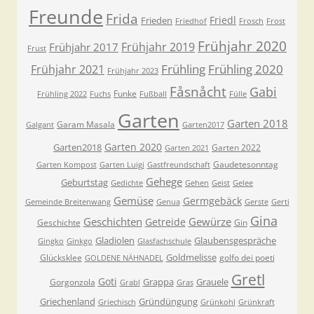
Freunde
Frida
Friedl
Frieden
Friedhof
Frosch
Frost
Frühjahr 2020
Frühjahr 2019
Frühjahr 2017
Frust
Frühling
Frühling 2020
Frühjahr 2021
Frühjahr 2023
Fåsnåcht
Gabi
Funke
Frühling 2022
Fuchs
Fußball
Fülle
Garten
Garten 2018
Garam Masala
Galgant
Garten2017
Garten 2020
Garten2018
Garten 2022
Garten 2021
Gaudetesonntag
Garten Kompost
Garten Luigi
Gastfreundschaft
Gehege
Geburtstag
Gedichte
Gehen
Geist
Gelee
Gemüse
Germgebäck
Gemeinde Breitenwang
Genua
Gerste
Gerti
Gina
Geschichten
Gewürze
Getreide
Geschichte
Gin
Gladiolen
Glaubensgespräche
Gingko
Ginkgo
Glasfachschule
Goldmelisse
Glücksklee
golfo dei poeti
GOLDENE NÄHNADEL
Gretl
Goti
Grappa
Grauele
Gorgonzola
Grabl
Gras
Griechenland
Gründüngung
Griechisch
Grünkohl
Grünkraft