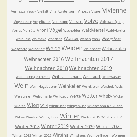
Vivienne
Villa Kunterbunt
Vernazza
Vesuv
Vielfalt
Vinosus
Vision
Volvo
Vollmond
Vogelbeere
Vogelfutter
Vollwert
Volvowolfgang
Vögel
Vroni
Waldviertel
Vorrat
Vorräte
Wacholder
Waldviertler
Wasser
Weckgläser
Walnüsse
Waltraud
Wandern
weben
Weck
Weiden
Weide
Weihnachten
Wegwarte
Weiberleit
Weihnacht
Weihnachten 2017
Weihnachten 2016
Weihnachten 2018
Weihnachten 2019
Weihnachtsmarkt
Weihrauch
Weihnachtsgeschenke
Weihwasser
Wein
Weinkeller
Wein Hagebutten
Weinkisten
Weisheit
Wels
Wetter
Werte
Whisky
Welsumer
Welsumerle
Werkzeug
Wicke
Wien
Wild
Wicken
Wildfrucht
Wildgemüse
Wildschönauer Ruabn
Winter
Winter 2017
Wilma
Winden
Windgebäck
Winter 2015
Winter 2019
Winter 2021
Winter 2018
Winter 2020
Wirsing
Wohlbefinden
Winter 2022
Winter 2023
Wirtshaus
Wohnen