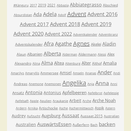
Abbiategrasso
2019
2021
Abschied
#Känguru
2017
Abbazia
Advent
Adela
Advent 2016
Ada
Absurdistan
Adolf
Advent 2018
Advent 2019
Advent 2017
Advent 2020
Advent 2022
Adventkalender
Adventkranz
Agnes
Afra
Agathe
Aladin
Akelei
Adventskalender
Alberta
Albanien
Alex
Alaun
Aldermann
Alderman
Alessi
Alma
Altea
Alter
Amalia
Alexandro
Althof
Alina
Altenburg
Ander
Amsel
Ammersee
Amarilys
Amaryllis
Amseln
Ananas
Andi
Angelika
Anna
Andreas
Anemone
Anemonen
Anja
Anni
Antonia
Apfelbeeren
Antonius
Ansatz
Apfelbrot
Apfelessig
Arche Noah
Arbeit
Apfelsaft
Apple
Apulien
Araukanie
Arche
Aspik
Artischocke
Ardern
Arnika
Asche
Aschermittwoch
Astern
Aussaat
Augsburg
Audrey
Aussaat 2015
Aufzucht
Australian
AuswärtsEssen
backen
Australien
Außerfern
Bach