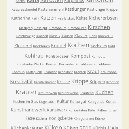
Karotten
Karpathos
Karfiol
Kastlunger
Kastanienmehl
Kastlunger Krippe
Kaspressknödel
Katzen
Kichererbsen
Kekse
Katharina
keinBiskuit
Kathi
Kirschen
Kiesbye's
Kieselgur
Kirschbaum
Kirschblüten
Klavier
Klassik
Kirschzweige
Klarheit
Klausen
Klenk
Klocker-Ei
Kochen
Knödel
Klockerei
Kochkurs
Knoblauch
Kohl
Kohlrabi
Kompost
Kohlsprossen
Kompott
Konstantin Wecker
Konzert
Koriander
Kornblume
Kornblumen
Kraut
Koschuh
Kraftquelle
Kraniche
Krankheit
Krapfen
Krauthobel
Krippe
Kreativität
Krippen
Kresse
Kreativzimmer
Kroatien
Kräuter
Kuchen
Kräuterwein
Kräuterweine
Kräuteröl
Kultur
Kulturgut
Kunst
Kuchen im Glas
Kunigunde
Kugellauch
Kunsthandwerk
Kunstwerk
Kuriositäten
Käfer
Kälteeinbruch
Käse
Königskerze
Küche
Käthrer
Königskerzen
Küken
Küken 2015
Kürbis
L'Aia
Küchenkräuter