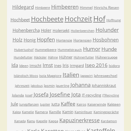
Himbeeren
Hildegard
Himmel
Hinrichs Riesen
Himbeere
Hof
Hochzeit
Hochbeete
Hochbeet
Hoffnung
Holunder
Hohenbercha
Holer
Holersekt
Hollerbeerchen
Hopfen
Holz
Hosbohnen
Honig
Hortensie
Hortensien
Humor
Hunde
Hubertushof
Hummelbeere
Hummelstrauch
Hühner
Hühnersuppe
Hundefutter
Häcksler
Hähne
Hühnerfutter
Imst
Iseo 2016
Ida
Iris
Imscht
Ines
Irmgard
Ideen
Isidoro
Italien
Jahreswechsel
Isländisch Moos
Isola Maggiore
Jagawirt
Johanna
Johanniskraut
Jasmin
Jahreszeit
Jakobus
Jauerling
Josefa
Josefine
Jota
JT-recycling
Jolanda
Josef
JTRecycling
Kaffee
Jule
Jutta
Kakteen
Jungpflanzen
Jupiter
Kairos
Kaiserwinde
Kamin
Kamera
Kamille
Kalea
Kamelie
Kaminfeuer
Kamingespräche
Kapuzinerkresse
Kanu
Kanada
Kapelle
Kappa
Kardamon
Kartoffeln
Karla