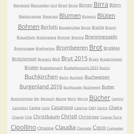
Birra
Björn
Birnen
Biersocken
Birgit
Bierdeckel
bird
Birma
Blumen
Blüten
Blattkoriander
Blaukraut
Blutwurz
Bohnen
Borlotti
Brache
Bougainvillea
Bovist
Brauch
Brennnesseln
Brauchtum
Breitenwang
Brenner
Brennig
Brot
Brombeeren
Brotklee
Brennsuppe
Briefmarken
Brut 2015
Brotstempel
Brut
Bruners
Bryan
Brüderlichkeit
Brüten
Buabefasnacht 2023
Buabefasnacht
Buchis
Buchkirchen
Buchweizen
Buchs
Buchteln
Burgenland 2016
Butter
Burghausen
Buschwerk
Bücher
Butterschmalz
Bär
Bärlauch
Bäume
Börni
Börnie
Camino
Casanova
Chaira
Carina
Ceci
Cannellini
Carlo
Caterina
Centro
Christl
Christbaum
Christrose
Chianti
Chili
Cinque Terre
Cipollino
Claudia
Coco
Cittaslow
Clematis
Computer