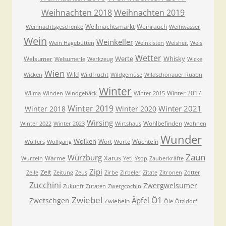
Weihnachten 2018
Weihnachten 2019
Weihnachtsmarkt
Weihrauch
Weihnachtsgeschenke
Weihwasser
Wein
Weinkeller
Wein Hagebutten
Weinkisten
Weisheit
Wels
Wetter
Werte
Whisky
Welsumer
Welsumerle
Werkzeug
Wicke
Wien
Wild
Wicken
Wildfrucht
Wildgemüse
Wildschönauer Ruabn
Winter
Winter 2017
Wilma
Winden
Windgebäck
Winter 2015
Winter 2019
Winter 2021
Winter 2018
Winter 2020
Wirsing
Wohlbefinden
Winter 2022
Winter 2023
Wirtshaus
Wohnen
Wunder
Wolken
Wort
Wuchteln
Wolfers
Wolfgang
Worte
Zaun
Würzburg
Xarus
Wärme
Wurzeln
Yeti
Ysop
Zauberkräfte
Zipi
Zeit
Zeile
Zeitung
Zeus
Zirbe
Zirbeler
Zitate
Zitronen
Zotter
Zucchini
Zwergwelsumer
Zukunft
Zutaten
Zwergcochin
Zwiebel
Ö1
Äpfel
Zwetschgen
Zwiebeln
Öle
Ötzidorf