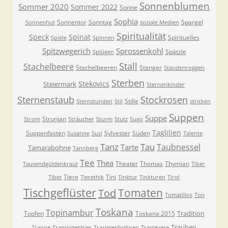
Sonnenblumen
Sommer 2020
Sommer 2022
Sonne
Sophia
Sonnentor
Sonntag
Spargel
Sonnenhut
soziale Medien
Spiritualität
Speck
Spinat
Spirituelles
Spiele
Spinnen
Spitzwegerich
Sprossenkohl
Spätzle
Splügen
Stall
Stachelbeere
Stachelbeeren
Stanger
Staudenroggen
Sterben
Stekovics
Steiermark
Sternenkinder
Sternenstaub
Stockrosen
Stille
Sternstunden
Stil
stricken
Suppen
Suppe
Strunjan
Strom
Sträucher
Sturm
Stutz
Sugo
Taglilien
Suppenfasten
Sylvester
Süden
Susanne
Susi
Talente
Tanz
Tau
Taubnessel
Tarte
Tamarabohne
Tannberg
Tee
Thea
Theater
Thomas
Thymian
Tausendgüldenkraut
Tiber
Tiere
Tini
Tibet
Tierethik
Tinktur
Tinkturen
Tirol
Tischgeflüster
Tomaten
Tod
Tomatillos
Ton
Toskana
Topinambur
Tradition
Topfen
Toskana 2015
Trauben
Trappe
Trappistenbier
Trasimenbohnen
Trastevere