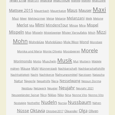
Matea
Mathilde
Martin
Mattsee
Mattea
Matteo
Maxi
Maus
Mattsee 2015
Mauser
Mauerbach
Mauerkatze
Melanzani
Mazi
Meer
Mehlwürmer
Meise
Melanie
Melk
Melone
Mimi
Merlot
Mispel
MindereTour
Minze
Mira
Mia
Mispeln
Mizzi
Mist
Misteln
Mister Varoufakis
Mistelzweige
Mitch
Mohn
Mond
Mohnblüte
Mohnblüten
Mole West
Mondsee
Morele
Monika und Maria
Monte Oliveto
Moosbeeren
Musik
Morimondo
Muscheln
Motto
Mut
Muttern
Mädele
Mäuse
Mühl
mähen
Münnerstadt
Nachbarschaft
Nachbarschaftshilfe
Nahrungsmittel
Nachhaltigkeit
Nacht
Nachtkerze
Narzissen
Natascha
Nesselwang
Natur
Negerle
Nera
Nepalhilfe
Nessun Dorma
Neujahr
Nestbau
Netzwerk
Neugier
Neujahr 2021
Nico
Niklas
Niko
Neuseeländer Spinat
Nina
Nonne Vito
Nonno Vito
Nudeln
Nussbaum
Nostalgie
Nothelfer
Nursia
Nähen
Oktavia
Nüsse
Olga
Oliven
Oleander
Oktober2017