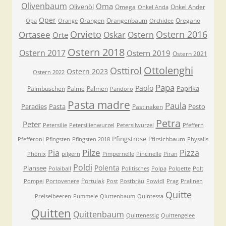
Olivenbaum
Oma
Olivenöl
Omega
Onkel Ander
Onkel Anda
Oper
Orangen
Orangenbaum
Oregano
Opa
Orange
Orchidee
Orvieto
Ostern 2016
Ortasee
Oskar
Ostern
Orte
Ostern 2018
Ostern 2017
Ostern 2019
Ostern 2021
Ottolenghi
Osttirol
Ostern 2023
Ostern 2022
Papa
Paolo
Paprika
Palmbuschen
Palme
Palmen
Pandoro
Pasta madre
Paula
Paradies
Pasta
Pesto
Pastinaken
Petra
Peter
Petersilie
Petersilienwurzel
Petersilwurzel
Pfeffern
Pfingstrose
Pfirsichbaum
Pfefferoni
Pfingsten
Pfingsten 2018
Physalis
Pilze
Pia
Pizza
Phönix
pilgern
Pimpernelle
Pincinelle
Piran
Poldi
Polenta
Plansee
Polaiball
Politisches
Polpa
Polpette
Polt
Portulak
Pompei
Portovenere
Post
Postbräu
Powidl
Prag
Pralinen
Quitte
Preiselbeeren
Pummele
Qiuttenbaum
Quintessa
Quitten
Quittenbaum
Quittenessig
Quittengelee