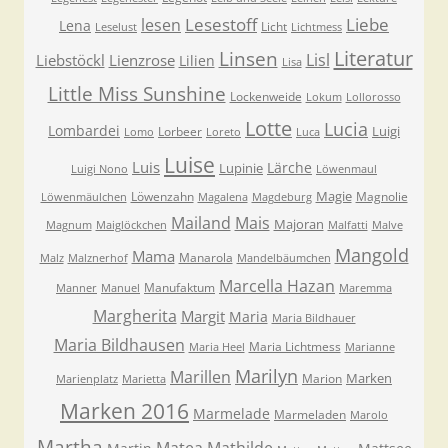
Lesestoff
Liebe
lesen
Lena
Licht
Leselust
Lichtmess
Literatur
Linsen
Lisl
Liebstöckl
Lienzrose
Lilien
Lisa
Little Miss Sunshine
Lockenweide
Lokum
Lollorosso
Lotte
Lucia
Lombardei
Luigi
Lorbeer
Lomo
Loreto
Luca
Luise
Luis
Lärche
Lupinie
Luigi Nono
Löwenmaul
Magie
Löwenzahn
Magnolie
Löwenmäulchen
Magalena
Magdeburg
Mailand
Mais
Majoran
Magnum
Maiglöckchen
Malfatti
Malve
Mangold
Mama
Manarola
Malz
Malznerhof
Mandelbäumchen
Marcella Hazan
Manufaktum
Manner
Manuel
Maremma
Margherita
Margit
Maria
Maria Bildhauer
Maria Bildhausen
Maria Lichtmess
Maria Heel
Marianne
Marilyn
Marillen
Marken
Marion
Marienplatz
Marietta
Marken 2016
Marmelade
Marmeladen
Marolo
Martha