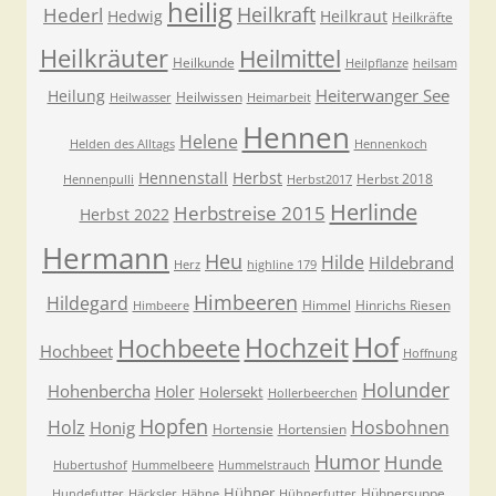
heilig
Heilkraft
Hederl
Hedwig
Heilkraut
Heilkräfte
Heilkräuter
Heilmittel
Heilkunde
Heilpflanze
heilsam
Heiterwanger See
Heilung
Heilwissen
Heilwasser
Heimarbeit
Hennen
Helene
Helden des Alltags
Hennenkoch
Hennenstall
Herbst
Herbst 2018
Hennenpulli
Herbst2017
Herlinde
Herbstreise 2015
Herbst 2022
Hermann
Heu
Hilde
Hildebrand
Herz
highline 179
Himbeeren
Hildegard
Himmel
Hinrichs Riesen
Himbeere
Hof
Hochzeit
Hochbeete
Hochbeet
Hoffnung
Holunder
Hohenbercha
Holer
Holersekt
Hollerbeerchen
Hopfen
Holz
Hosbohnen
Honig
Hortensie
Hortensien
Humor
Hunde
Hubertushof
Hummelbeere
Hummelstrauch
Hühner
Hühnersuppe
Hundefutter
Häcksler
Hähne
Hühnerfutter