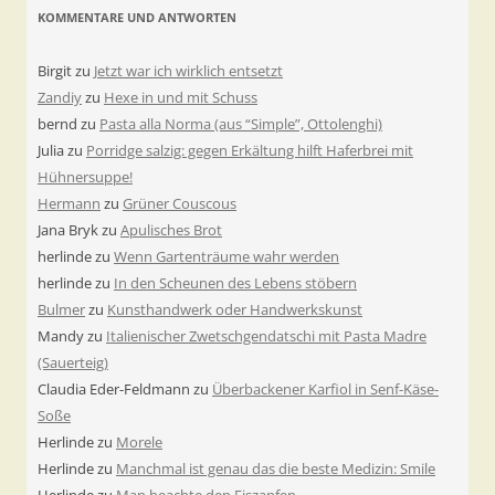
KOMMENTARE UND ANTWORTEN
Birgit
zu
Jetzt war ich wirklich entsetzt
Zandiy
zu
Hexe in und mit Schuss
bernd
zu
Pasta alla Norma (aus “Simple”, Ottolenghi)
Julia
zu
Porridge salzig: gegen Erkältung hilft Haferbrei mit
Hühnersuppe!
Hermann
zu
Grüner Couscous
Jana Bryk
zu
Apulisches Brot
herlinde
zu
Wenn Gartenträume wahr werden
herlinde
zu
In den Scheunen des Lebens stöbern
Bulmer
zu
Kunsthandwerk oder Handwerkskunst
Mandy
zu
Italienischer Zwetschgendatschi mit Pasta Madre
(Sauerteig)
Claudia Eder-Feldmann
zu
Überbackener Karfiol in Senf-Käse-
Soße
Herlinde
zu
Morele
Herlinde
zu
Manchmal ist genau das die beste Medizin: Smile