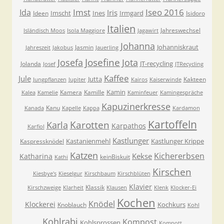
Imst
Iseo 2016
Ida
Iris
Imscht
Ines
Irmgard
Ideen
Isidoro
Italien
Jahreswechsel
Isländisch Moos
Isola Maggiore
Jagawirt
Johanna
Johanniskraut
Jasmin
Jahreszeit
Jakobus
Jauerling
Josefa
Josefine
Jota
JT-recycling
Jolanda
Josef
JTRecycling
Kaffee
Jule
Jutta
Kakteen
Jungpflanzen
Jupiter
Kairos
Kaiserwinde
Kamin
Kamera
Kamille
Kalea
Kamelie
Kaminfeuer
Kamingespräche
Kapuzinerkresse
Kanu
Kanada
Kapelle
Kappa
Kardamon
Kartoffeln
Karla
Karotten
Karpathos
Karfiol
Kastlunger
Kastanienmehl
Kastlunger Krippe
Kaspressknödel
Katzen
Kichererbsen
Kekse
Katharina
keinBiskuit
Kathi
Kirschen
Kiesbye's
Kieselgur
Kirschbaum
Kirschblüten
Klavier
Klassik
Kirschzweige
Klarheit
Klausen
Klenk
Klocker-Ei
Kochen
Knödel
Klockerei
Kochkurs
Knoblauch
Kohl
Kohlrabi
Kompost
Kohlsprossen
Kompott