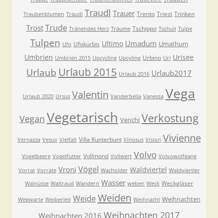
Traudl
Trauer
Trento
Triest
Trinken
Traubenblumen
Traudi
Trude
Trost
Tschippo
Tränendes Herz
Träume
Tschuli
Tulpe
Tulpen
Umadum
Ultimo
Umathum
Ufokürbis
Ufo
Umbrien
Urisee
Urbino
Umbrien 2015
Upcycling
Upcyling
Uri
Urlaub 2015
Urlaub
Urlaub2017
Urlaub 2016
Vega
Valentin
Urlaub 2020
Ursus
Vanderbella
Vanessa
Vegetarisch
Verkostung
Vegan
Venchi
Vivienne
Villa Kunterbunt
Vernazza
Vesuv
Vielfalt
Vinosus
Vision
Volvo
Vollmond
Vogelbeere
Vogelfutter
Vollwert
Volvowolfgang
Vögel
Vroni
Waldviertel
Vorrat
Vorräte
Wacholder
Waldviertler
Wasser
Weckgläser
Walnüsse
Waltraud
Wandern
weben
Weck
Weiden
Weide
Weihnachten
Wegwarte
Weiberleit
Weihnacht
Weihnachten 2017
Weihnachten 2016