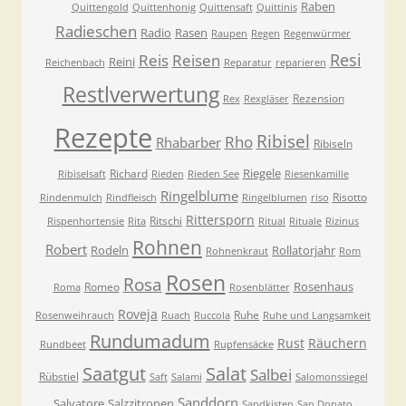
Raben
Quittengold
Quittenhonig
Quittensaft
Quittinis
Radieschen
Radio
Rasen
Raupen
Regen
Regenwürmer
Resi
Reis
Reisen
Reini
Reichenbach
Reparatur
reparieren
Restlverwertung
Rezension
Rex
Rexgläser
Rezepte
Ribisel
Rho
Rhabarber
Ribiseln
Riegele
Richard
Ribiselsaft
Rieden
Rieden See
Riesenkamille
Ringelblume
Risotto
Rindenmulch
Rindfleisch
Ringelblumen
riso
Rittersporn
Ritschi
Rispenhortensie
Rita
Ritual
Rituale
Rizinus
Rohnen
Robert
Rodeln
Rollatorjahr
Rohnenkraut
Rom
Rosen
Rosa
Rosenhaus
Romeo
Roma
Rosenblätter
Roveja
Ruhe
Rosenweihrauch
Ruach
Ruccola
Ruhe und Langsamkeit
Rundumadum
Rust
Räuchern
Rundbeet
Rupfensäcke
Saatgut
Salat
Salbei
Rübstiel
Saft
Salami
Salomonssiegel
Sanddorn
Salvatore
Salzzitronen
Sandkisten
San Donato