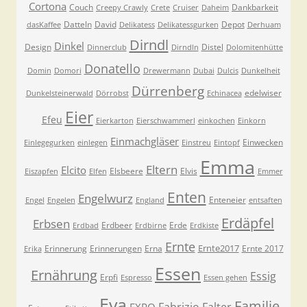
Cortona
Couch
Dankbarkeit
Creepy Crawly
Crete
Cruiser
Daheim
Datteln
David
Depot
dasKaffee
Delikatess
Delikatessgurken
Derhuam
Dirndl
Dinkel
Design
Distel
Dinnerclub
Dirndln
Dolomitenhütte
Donatello
Domin
Domori
Drewermann
Dubai
Dulcis
Dunkelheit
Dürrenberg
edelwiser
Dunkelsteinerwald
Dörrobst
Echinacea
Eier
Efeu
Eierkarton
Eierschwammerl
einkochen
Einkorn
Einmachgläser
Einwecken
Einlegegurken
einlegen
Einstreu
Eintopf
Emma
Eltern
Elcito
Elsbeere
Elvis
Eiszapfen
Elfen
Emmer
Enten
Engelwurz
Enteneier
Engel
Engelen
England
entsaften
Erdäpfel
Erbsen
Erdbeer
Erde
Erdbad
Erdbirne
Erdkiste
Ernte
Ernte2017
Erinnerung
Erinnerungen
Erna
Ernte 2017
Erika
Essen
Ernährung
Essig
Erpfi
Espresso
Essen gehen
Eva
Familie