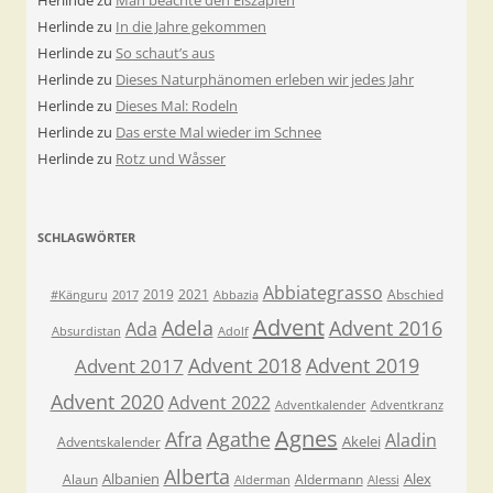
Herlinde
zu
Man beachte den Eiszapfen
Herlinde
zu
In die Jahre gekommen
Herlinde
zu
So schaut’s aus
Herlinde
zu
Dieses Naturphänomen erleben wir jedes Jahr
Herlinde
zu
Dieses Mal: Rodeln
Herlinde
zu
Das erste Mal wieder im Schnee
Herlinde
zu
Rotz und Wåsser
SCHLAGWÖRTER
Abbiategrasso
2019
2021
Abschied
#Känguru
2017
Abbazia
Advent
Adela
Advent 2016
Ada
Absurdistan
Adolf
Advent 2018
Advent 2019
Advent 2017
Advent 2020
Advent 2022
Adventkalender
Adventkranz
Agnes
Afra
Agathe
Aladin
Akelei
Adventskalender
Alberta
Albanien
Alex
Alaun
Aldermann
Alderman
Alessi