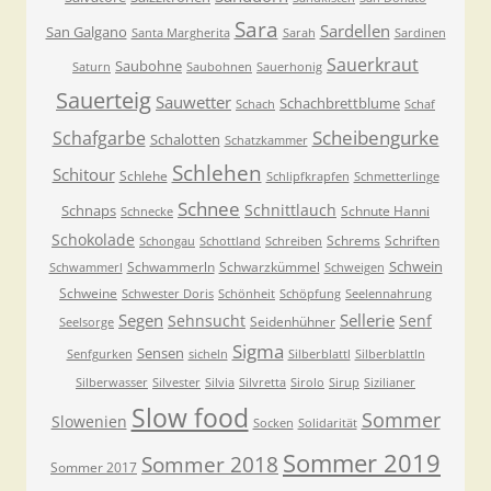
Sara
Sardellen
San Galgano
Santa Margherita
Sarah
Sardinen
Sauerkraut
Saubohne
Saturn
Saubohnen
Sauerhonig
Sauerteig
Sauwetter
Schachbrettblume
Schach
Schaf
Scheibengurke
Schafgarbe
Schalotten
Schatzkammer
Schlehen
Schitour
Schlehe
Schlipfkrapfen
Schmetterlinge
Schnee
Schnittlauch
Schnaps
Schnute Hanni
Schnecke
Schokolade
Schrems
Schriften
Schongau
Schottland
Schreiben
Schwein
Schwammerln
Schwarzkümmel
Schwammerl
Schweigen
Schweine
Schwester Doris
Schönheit
Schöpfung
Seelennahrung
Segen
Sellerie
Sehnsucht
Senf
Seidenhühner
Seelsorge
Sigma
Sensen
Senfgurken
sicheln
Silberblattl
Silberblattln
Silberwasser
Silvester
Silvia
Silvretta
Sirolo
Sirup
Sizilianer
Slow food
Sommer
Slowenien
Socken
Solidarität
Sommer 2019
Sommer 2018
Sommer 2017