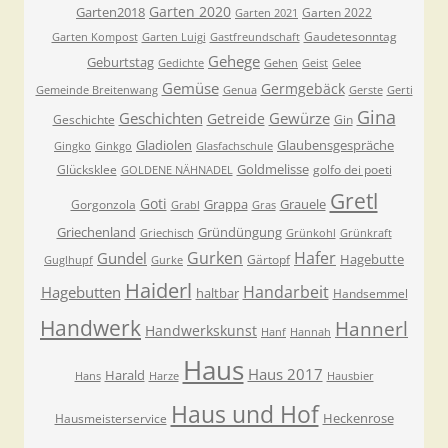
Garten 2020
Garten2018
Garten 2022
Garten 2021
Gaudetesonntag
Garten Kompost
Garten Luigi
Gastfreundschaft
Gehege
Geburtstag
Gedichte
Gehen
Geist
Gelee
Gemüse
Germgebäck
Gemeinde Breitenwang
Genua
Gerste
Gerti
Gina
Geschichten
Gewürze
Getreide
Geschichte
Gin
Gladiolen
Glaubensgespräche
Gingko
Ginkgo
Glasfachschule
Goldmelisse
Glücksklee
golfo dei poeti
GOLDENE NÄHNADEL
Gretl
Goti
Grappa
Grauele
Gorgonzola
Grabl
Gras
Griechenland
Gründüngung
Griechisch
Grünkohl
Grünkraft
Gurken
Hafer
Gundel
Hagebutte
Gärtopf
Guglhupf
Gurke
Haiderl
Handarbeit
Hagebutten
haltbar
Handsemmel
Handwerk
Hannerl
Handwerkskunst
Hanf
Hannah
Haus
Haus 2017
Harald
Hans
Harze
Hausbier
Haus und Hof
Heckenrose
Hausmeisterservice