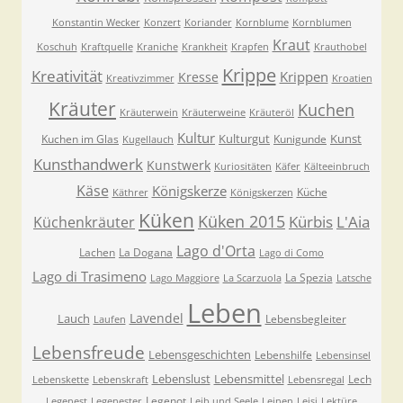
Konstantin Wecker
Konzert
Koriander
Kornblume
Kornblumen
Kraut
Koschuh
Kraftquelle
Kraniche
Krankheit
Krapfen
Krauthobel
Krippe
Kreativität
Krippen
Kresse
Kreativzimmer
Kroatien
Kräuter
Kuchen
Kräuterwein
Kräuterweine
Kräuteröl
Kultur
Kulturgut
Kunst
Kuchen im Glas
Kunigunde
Kugellauch
Kunsthandwerk
Kunstwerk
Kuriositäten
Käfer
Kälteeinbruch
Käse
Königskerze
Küche
Käthrer
Königskerzen
Küken
Küken 2015
Kürbis
L'Aia
Küchenkräuter
Lago d'Orta
Lachen
La Dogana
Lago di Como
Lago di Trasimeno
La Spezia
Lago Maggiore
La Scarzuola
Latsche
Leben
Lavendel
Lauch
Lebensbegleiter
Laufen
Lebensfreude
Lebensgeschichten
Lebenshilfe
Lebensinsel
Lebenslust
Lebensmittel
Lech
Lebenskette
Lebenskraft
Lebensregal
Legenot
Legenest
Legenester
Leib und Seele
Leinen
Leisi
Lektüre