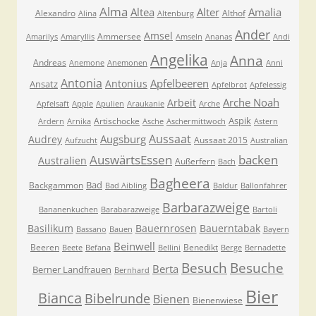
Alma
Altea
Alter
Amalia
Alexandro
Althof
Alina
Altenburg
Ander
Amsel
Ammersee
Amarilys
Amaryllis
Amseln
Ananas
Andi
Angelika
Anna
Andreas
Anemone
Anemonen
Anja
Anni
Antonia
Apfelbeeren
Antonius
Ansatz
Apfelbrot
Apfelessig
Arche Noah
Arbeit
Apfelsaft
Apple
Apulien
Araukanie
Arche
Aspik
Artischocke
Ardern
Arnika
Asche
Aschermittwoch
Astern
Aussaat
Augsburg
Audrey
Aussaat 2015
Aufzucht
Australian
AuswärtsEssen
backen
Australien
Außerfern
Bach
Bagheera
Bad
Backgammon
Bad Aibling
Baldur
Ballonfahrer
Barbarazweige
Bananenkuchen
Barabarazweige
Bartoli
Basilikum
Bauernrosen
Bauerntabak
Bassano
Bauen
Bayern
Beinwell
Beeren
Benedikt
Beete
Befana
Bellini
Berge
Bernadette
Besuche
Besuch
Berta
Berner Landfrauen
Bernhard
Bier
Bianca
Bibelrunde
Bienen
Bienenwiese