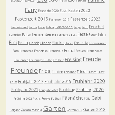
Fabrizio
Falter
EXPO
Estragon
Etiketten
Fany
Fasten 2020
Fassl
Fasnacht 2020
Fastenzeit 2016
Fastenzeit 2023
Fastenzeit 2017
Fenchel
Feierabend
Fede
faszinierend
Fauna
Fehler
Feige
Felix
Feste
Fermentieren
Film
Ferien
Feuer
Fendrich
Fernlehre
Fest
Fini
Fisch
Flocke
Focaccia
Fleisch
Flieder
Florez
Formarinsee
Franzl
Foto
Franziska
Frauen
Francesco
Franziskus
Frauenoase
Freude
Freising
Freiheit
Frauensee
Freiburger Hütte
Freunde
Frida
Friedl
Frieden
Friedhof
Frosch
Frost
Frühjahr 2020
Frühjahr 2019
Frühjahr 2017
Frust
Frühling
Frühling 2020
Frühjahr 2021
Frühjahr 2023
Fåsnåcht
Gabi
Funke
Frühling 2022
Fuchs
Fußball
Fülle
Garten
Garten 2018
Garam Masala
Galgant
Garten2017