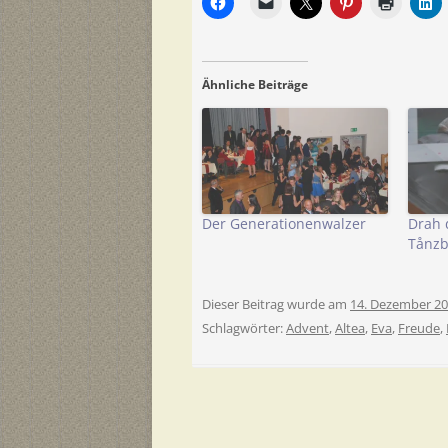
Ähnliche Beiträge
Der Generationenwalzer
Drah 
Tånzb
Dieser Beitrag wurde am
14. Dezember 2
Schlagwörter:
Advent
,
Altea
,
Eva
,
Freude
,