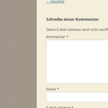
Beitragsnavigation
←
Gaudete
Schreibe einen Kommentar
Deine E-Mail-Adresse wird nicht veröff
Kommentar
*
Name
*
E-Mail-Adresse
*