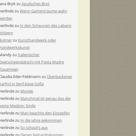
Jana Bryk
zu
Apulisches Brot
herlinde
zu
Wenn Gartenträume wahr
werden
herlinde
zu
In den Scheunen des Lebens
stöbern
Bulmer
zu
Kunsthandwerk oder
Handwerkskunst
Mandy
zu
Italienischer
Zwetschgendatschi mit Pasta Madre
(Sauerteig)
Claudia Eder-Feldmann
zu
Überbackener
Karfiol in Senf-Käse-Soße
Herlinde
zu
Morele
Herlinde
zu
Manchmal ist genau das die
beste Medizin: Smile
Herlinde
zu
Man beachte den Eiszapfen
Herlinde
zu
In die Jahre gekommen
Herlinde
zu
So schaut’s aus
Herlinde
zu
Dieses Naturphänomen