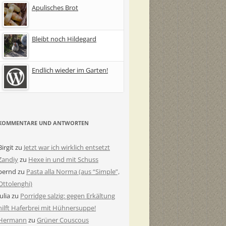
Apulisches Brot
Bleibt noch Hildegard
Endlich wieder im Garten!
KOMMENTARE UND ANTWORTEN
Birgit
zu
Jetzt war ich wirklich entsetzt
Zandiy
zu
Hexe in und mit Schuss
bernd
zu
Pasta alla Norma (aus “Simple”,
Ottolenghi)
Julia
zu
Porridge salzig: gegen Erkältung
hilft Haferbrei mit Hühnersuppe!
Hermann
zu
Grüner Couscous