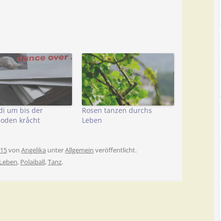
di um bis der
Rosen tanzen durchs
oden kråcht
Leben
015
von
Angelika
unter
Allgemein
veröffentlicht.
Leben
,
Polaiball
,
Tanz
.