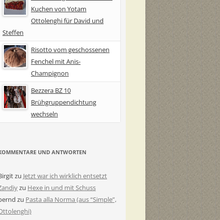
Kuchen von Yotam
Ottolenghi für David und
Steffen
Risotto vom geschossenen
Fenchel mit Anis-
Champignon
Bezzera BZ 10
Brühgruppendichtung
wechseln
KOMMENTARE UND ANTWORTEN
Birgit
zu
Jetzt war ich wirklich entsetzt
Zandiy
zu
Hexe in und mit Schuss
bernd
zu
Pasta alla Norma (aus “Simple”,
Ottolenghi)