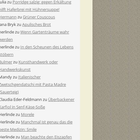
Julia
zu
Porridge salzig: gegen Erkältung
hilft Haferbrei mit Hühnersuppe!
Hermann
zu
Grüner Couscous
Jana Bryk
zu
Apulisches Brot
herlinde
zu
Wenn Gartenträume wahr
werden
herlinde
zu
In den Scheunen des Lebens
stöbern
Bulmer
zu
Kunsthandwerk oder
Handwerkskunst
Mandy
zu
Italienischer
Zwetschgendatschi mit Pasta Madre
(Sauerteig)
Claudia Eder-Feldmann
zu
Überbackener
Karfiol in Senf-Käse-Soße
Herlinde
zu
Morele
Herlinde
zu
Manchmal ist genau das die
beste Medizin: Smile
Herlinde
zu
Man beachte den Eiszapfen