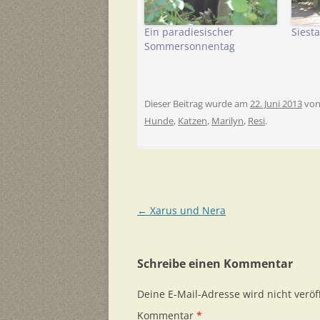
Ein paradiesischer
Siest
Sommersonnentag
Dieser Beitrag wurde am
22. Juni 2013
vo
Hunde
,
Katzen
,
Marilyn
,
Resi
.
Beitragsnavigation
←
Xarus und Nera
Schreibe einen Kommentar
Deine E-Mail-Adresse wird nicht veröff
Kommentar
*