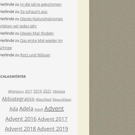
Herlinde
zu
In die Jahre gekommen
Herlinde
zu
So schaut’s aus
Herlinde
zu
Dieses Naturphänomen
erleben wir jedes Jahr
Herlinde
zu
Dieses Mal: Rodeln
Herlinde
zu
Das erste Mal wieder im
Schnee
Herlinde
zu
Rotz und Wåsser
SCHLAGWÖRTER
2019
2021
#Känguru
2017
Abbazia
Abbiategrasso
Abschied
Absurdistan
Advent
Adela
Ada
Adolf
Advent 2016
Advent 2017
Advent 2018
Advent 2019