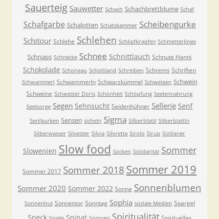
Sauerteig
Sauwetter
Schachbrettblume
Schach
Schaf
Scheibengurke
Schafgarbe
Schalotten
Schatzkammer
Schlehen
Schitour
Schlehe
Schlipfkrapfen
Schmetterlinge
Schnee
Schnittlauch
Schnaps
Schnute Hanni
Schnecke
Schokolade
Schrems
Schriften
Schongau
Schottland
Schreiben
Schwein
Schwammerln
Schwarzkümmel
Schwammerl
Schweigen
Schweine
Schwester Doris
Schönheit
Schöpfung
Seelennahrung
Segen
Sellerie
Sehnsucht
Senf
Seidenhühner
Seelsorge
Sigma
Sensen
Senfgurken
sicheln
Silberblattl
Silberblattln
Silberwasser
Silvester
Silvia
Silvretta
Sirolo
Sirup
Sizilianer
Slow food
Sommer
Slowenien
Socken
Solidarität
Sommer 2019
Sommer 2018
Sommer 2017
Sonnenblumen
Sommer 2020
Sommer 2022
Sonne
Sophia
Sonnentor
Sonntag
Spargel
Sonnenhut
soziale Medien
Spiritualität
Speck
Spinat
Spirituelles
Spiele
Spinnen