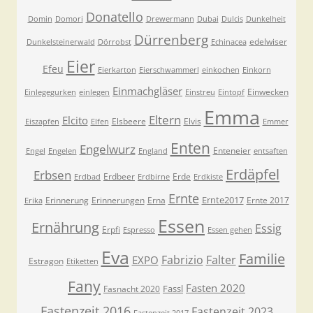
Donatello
Domin
Domori
Drewermann
Dubai
Dulcis
Dunkelheit
Dürrenberg
edelwiser
Dunkelsteinerwald
Dörrobst
Echinacea
Eier
Efeu
Eierkarton
Eierschwammerl
einkochen
Einkorn
Einmachgläser
Einwecken
Einlegegurken
einlegen
Einstreu
Eintopf
Emma
Eltern
Elcito
Elsbeere
Elvis
Eiszapfen
Elfen
Emmer
Enten
Engelwurz
Enteneier
Engel
Engelen
England
entsaften
Erdäpfel
Erbsen
Erdbeer
Erde
Erdbad
Erdbirne
Erdkiste
Ernte
Ernte2017
Erinnerung
Erinnerungen
Erna
Ernte 2017
Erika
Essen
Ernährung
Essig
Erpfi
Espresso
Essen gehen
Eva
Familie
Fabrizio
Falter
EXPO
Estragon
Etiketten
Fany
Fasten 2020
Fassl
Fasnacht 2020
Fastenzeit 2016
Fastenzeit 2023