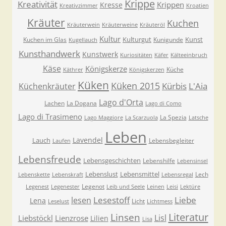
Krippe
Kreativität
Krippen
Kresse
Kreativzimmer
Kroatien
Kräuter
Kuchen
Kräuterwein
Kräuterweine
Kräuteröl
Kultur
Kulturgut
Kunst
Kuchen im Glas
Kunigunde
Kugellauch
Kunsthandwerk
Kunstwerk
Kuriositäten
Käfer
Kälteeinbruch
Käse
Königskerze
Küche
Käthrer
Königskerzen
Küken
Küken 2015
Kürbis
L'Aia
Küchenkräuter
Lago d'Orta
Lachen
La Dogana
Lago di Como
Lago di Trasimeno
La Spezia
Lago Maggiore
La Scarzuola
Latsche
Leben
Lavendel
Lauch
Lebensbegleiter
Laufen
Lebensfreude
Lebensgeschichten
Lebenshilfe
Lebensinsel
Lebenslust
Lebensmittel
Lech
Lebenskette
Lebenskraft
Lebensregal
Legenot
Legenest
Legenester
Leib und Seele
Leinen
Leisi
Lektüre
Lesestoff
Liebe
lesen
Lena
Licht
Leselust
Lichtmess
Literatur
Linsen
Lisl
Liebstöckl
Lienzrose
Lilien
Lisa