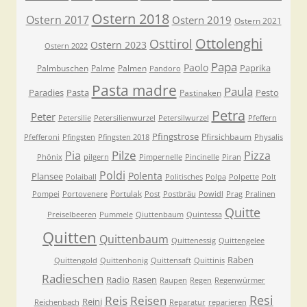
Ostern 2018
Ostern 2017
Ostern 2019
Ostern 2021
Ottolenghi
Osttirol
Ostern 2023
Ostern 2022
Papa
Paolo
Paprika
Palmbuschen
Palme
Palmen
Pandoro
Pasta madre
Paula
Paradies
Pasta
Pesto
Pastinaken
Petra
Peter
Petersilie
Petersilienwurzel
Petersilwurzel
Pfeffern
Pfingstrose
Pfirsichbaum
Pfefferoni
Pfingsten
Pfingsten 2018
Physalis
Pilze
Pia
Pizza
Phönix
pilgern
Pimpernelle
Pincinelle
Piran
Poldi
Polenta
Plansee
Polaiball
Politisches
Polpa
Polpette
Polt
Portulak
Pompei
Portovenere
Post
Postbräu
Powidl
Prag
Pralinen
Quitte
Preiselbeeren
Pummele
Qiuttenbaum
Quintessa
Quitten
Quittenbaum
Quittenessig
Quittengelee
Raben
Quittengold
Quittenhonig
Quittensaft
Quittinis
Radieschen
Radio
Rasen
Raupen
Regen
Regenwürmer
Resi
Reis
Reisen
Reini
Reichenbach
Reparatur
reparieren