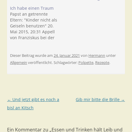
Ich habe einen Traum
Papst an getrennte
Eltern: "Kinder nicht als
Geiseln benutzen" 20.
Mai 2015, 20:31 Appell
von Franziskus bei der
Mittwochaudienz
Vatikanstadt - Papst
Franziskus hat bei der
Dieser Beitrag wurde am
24. Januar 2021
von
Hermann
unter
Generalaudienz am
Allgemein
veröffentlicht. Schlagwörter:
Polpette
,
Rezepte
.
Mittwoch geschiedene
Elternpaare
aufgerufen, im Streit
ihre Kinder nicht zu
instrumentalisieren
und "als Geiseln" zu
Beitragsnavigation
←
Und jetzt gibt es noch a
Gib mir bitte die Brille
→
benutzen. Das Risiko,
bisl an Kitsch
dass Kinder in
solchen…
Ein Kommentar zu „
Essen und Trinken hält Leib und