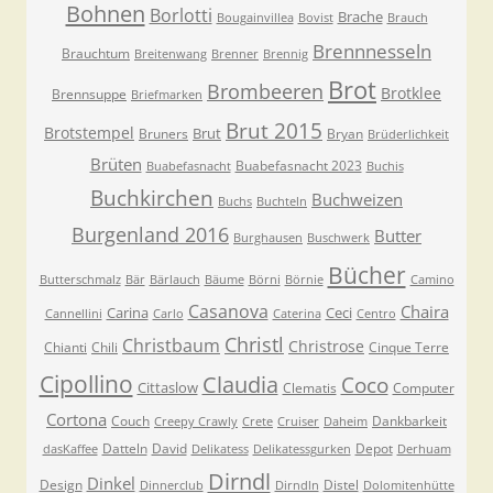
Bohnen
Borlotti
Brache
Bougainvillea
Bovist
Brauch
Brennnesseln
Brauchtum
Breitenwang
Brenner
Brennig
Brot
Brombeeren
Brotklee
Brennsuppe
Briefmarken
Brut 2015
Brotstempel
Brut
Bruners
Bryan
Brüderlichkeit
Brüten
Buabefasnacht 2023
Buabefasnacht
Buchis
Buchkirchen
Buchweizen
Buchs
Buchteln
Burgenland 2016
Butter
Burghausen
Buschwerk
Bücher
Butterschmalz
Bär
Bärlauch
Bäume
Börni
Börnie
Camino
Casanova
Chaira
Carina
Ceci
Cannellini
Carlo
Caterina
Centro
Christl
Christbaum
Christrose
Chianti
Chili
Cinque Terre
Cipollino
Claudia
Coco
Cittaslow
Clematis
Computer
Cortona
Couch
Dankbarkeit
Creepy Crawly
Crete
Cruiser
Daheim
Datteln
David
Depot
dasKaffee
Delikatess
Delikatessgurken
Derhuam
Dirndl
Dinkel
Design
Distel
Dinnerclub
Dirndln
Dolomitenhütte