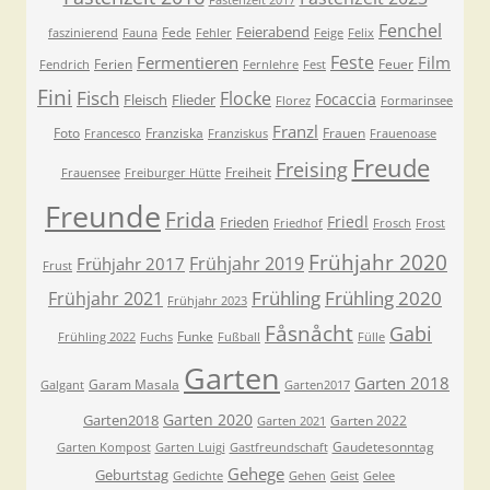
Fastenzeit 2017
Fenchel
Feierabend
Fede
faszinierend
Fauna
Fehler
Feige
Felix
Feste
Fermentieren
Film
Ferien
Feuer
Fendrich
Fernlehre
Fest
Fini
Fisch
Flocke
Focaccia
Fleisch
Flieder
Florez
Formarinsee
Franzl
Foto
Franziska
Frauen
Francesco
Franziskus
Frauenoase
Freude
Freising
Freiheit
Frauensee
Freiburger Hütte
Freunde
Frida
Friedl
Frieden
Friedhof
Frosch
Frost
Frühjahr 2020
Frühjahr 2019
Frühjahr 2017
Frust
Frühling
Frühling 2020
Frühjahr 2021
Frühjahr 2023
Fåsnåcht
Gabi
Funke
Frühling 2022
Fuchs
Fußball
Fülle
Garten
Garten 2018
Garam Masala
Galgant
Garten2017
Garten 2020
Garten2018
Garten 2022
Garten 2021
Gaudetesonntag
Garten Kompost
Garten Luigi
Gastfreundschaft
Gehege
Geburtstag
Gedichte
Gehen
Geist
Gelee