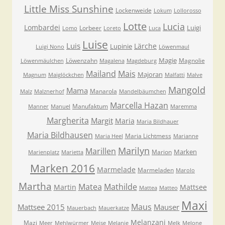
Little Miss Sunshine
Lockenweide
Lokum
Lollorosso
Lotte
Lucia
Lombardei
Luigi
Lorbeer
Lomo
Loreto
Luca
Luise
Luis
Lärche
Lupinie
Luigi Nono
Löwenmaul
Magie
Löwenzahn
Magnolie
Löwenmäulchen
Magalena
Magdeburg
Mailand
Mais
Majoran
Magnum
Maiglöckchen
Malfatti
Malve
Mangold
Mama
Manarola
Malz
Malznerhof
Mandelbäumchen
Marcella Hazan
Manufaktum
Manner
Manuel
Maremma
Margherita
Margit
Maria
Maria Bildhauer
Maria Bildhausen
Maria Lichtmess
Maria Heel
Marianne
Marilyn
Marillen
Marken
Marion
Marienplatz
Marietta
Marken 2016
Marmelade
Marmeladen
Marolo
Martha
Matea
Mathilde
Martin
Mattsee
Mattea
Matteo
Maxi
Maus
Mattsee 2015
Mauser
Mauerbach
Mauerkatze
Melanzani
Mazi
Meer
Mehlwürmer
Meise
Melanie
Melk
Melone