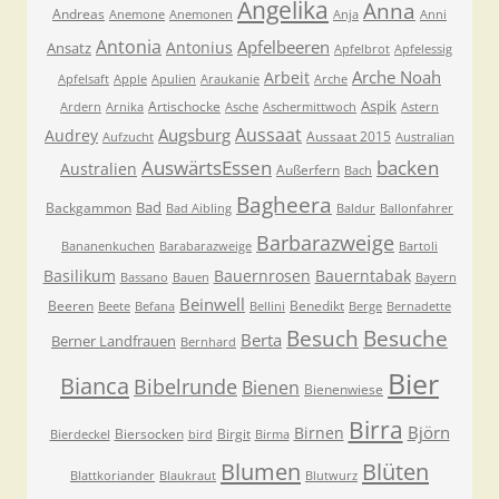
Angelika
Anna
Andreas
Anemone
Anemonen
Anja
Anni
Antonia
Apfelbeeren
Antonius
Ansatz
Apfelbrot
Apfelessig
Arche Noah
Arbeit
Apfelsaft
Apple
Apulien
Araukanie
Arche
Aspik
Artischocke
Ardern
Arnika
Asche
Aschermittwoch
Astern
Aussaat
Augsburg
Audrey
Aussaat 2015
Aufzucht
Australian
AuswärtsEssen
backen
Australien
Außerfern
Bach
Bagheera
Bad
Backgammon
Bad Aibling
Baldur
Ballonfahrer
Barbarazweige
Bananenkuchen
Barabarazweige
Bartoli
Basilikum
Bauernrosen
Bauerntabak
Bassano
Bauen
Bayern
Beinwell
Beeren
Benedikt
Beete
Befana
Bellini
Berge
Bernadette
Besuche
Besuch
Berta
Berner Landfrauen
Bernhard
Bier
Bianca
Bibelrunde
Bienen
Bienenwiese
Birra
Björn
Birnen
Biersocken
Birgit
Bierdeckel
bird
Birma
Blumen
Blüten
Blattkoriander
Blaukraut
Blutwurz