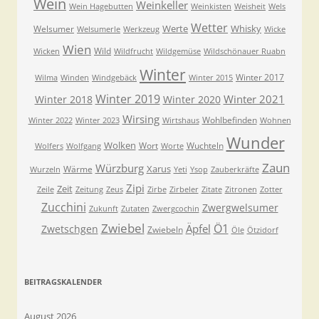
Wein
Weinkeller
Wein Hagebutten
Weinkisten
Weisheit
Wels
Wetter
Werte
Whisky
Welsumer
Welsumerle
Werkzeug
Wicke
Wien
Wild
Wicken
Wildfrucht
Wildgemüse
Wildschönauer Ruabn
Winter
Winter 2017
Wilma
Winden
Windgebäck
Winter 2015
Winter 2019
Winter 2021
Winter 2018
Winter 2020
Wirsing
Wohlbefinden
Winter 2022
Winter 2023
Wirtshaus
Wohnen
Wunder
Wolken
Wort
Wuchteln
Wolfers
Wolfgang
Worte
Zaun
Würzburg
Xarus
Wärme
Wurzeln
Yeti
Ysop
Zauberkräfte
Zipi
Zeit
Zeile
Zeitung
Zeus
Zirbe
Zirbeler
Zitate
Zitronen
Zotter
Zucchini
Zwergwelsumer
Zukunft
Zutaten
Zwergcochin
Zwiebel
Ö1
Äpfel
Zwetschgen
Zwiebeln
Öle
Ötzidorf
BEITRAGSKALENDER
August 2026