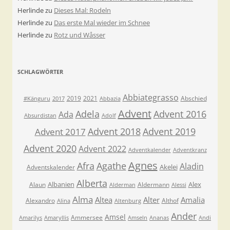
Herlinde
zu
Dieses Mal: Rodeln
Herlinde
zu
Das erste Mal wieder im Schnee
Herlinde
zu
Rotz und Wåsser
SCHLAGWÖRTER
Abbiategrasso
2019
2021
Abschied
#Känguru
2017
Abbazia
Advent
Adela
Advent 2016
Ada
Absurdistan
Adolf
Advent 2018
Advent 2019
Advent 2017
Advent 2020
Advent 2022
Adventkalender
Adventkranz
Agnes
Afra
Agathe
Aladin
Akelei
Adventskalender
Alberta
Albanien
Alex
Alaun
Aldermann
Alderman
Alessi
Alma
Altea
Alter
Amalia
Alexandro
Althof
Alina
Altenburg
Ander
Amsel
Ammersee
Amarilys
Amaryllis
Amseln
Ananas
Andi