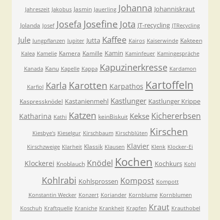
Johanna
Johanniskraut
Jasmin
Jahreszeit
Jakobus
Jauerling
Josefa
Josefine
Jota
JT-recycling
Jolanda
Josef
JTRecycling
Kaffee
Jule
Jutta
Kakteen
Jungpflanzen
Jupiter
Kairos
Kaiserwinde
Kamin
Kamera
Kamille
Kalea
Kamelie
Kaminfeuer
Kamingespräche
Kapuzinerkresse
Kanu
Kanada
Kapelle
Kappa
Kardamon
Kartoffeln
Karla
Karotten
Karpathos
Karfiol
Kastlunger
Kastanienmehl
Kastlunger Krippe
Kaspressknödel
Katzen
Kichererbsen
Kekse
Katharina
keinBiskuit
Kathi
Kirschen
Kiesbye's
Kieselgur
Kirschbaum
Kirschblüten
Klavier
Klassik
Kirschzweige
Klarheit
Klausen
Klenk
Klocker-Ei
Kochen
Knödel
Klockerei
Kochkurs
Knoblauch
Kohl
Kohlrabi
Kompost
Kohlsprossen
Kompott
Konstantin Wecker
Konzert
Koriander
Kornblume
Kornblumen
Kraut
Koschuh
Kraftquelle
Kraniche
Krankheit
Krapfen
Krauthobel