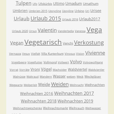
Tulpen
Umadum
Ultimo
Umathum
Ufokürbis
Ufo
Umbrien
Urisee
Urbino
Umbrien 2015
Upcycling
Upcyling
Uri
Urlaub 2015
Urlaub
Urlaub2017
Urlaub 2016
Vega
Valentin
Urlaub 2020
Ursus
Vanderbella
Vanessa
Vegetarisch
Verkostung
Vegan
Venchi
Vivienne
Villa Kunterbunt
Vernazza
Vesuv
Vielfalt
Vinosus
Vision
Volvo
Vollmond
Vogelbeere
Vogelfutter
Vollwert
Volvowolfgang
Vögel
Vroni
Waldviertel
Vorrat
Vorräte
Wacholder
Waldviertler
Wasser
Weckgläser
Walnüsse
Waltraud
Wandern
weben
Weck
Weiden
Weide
Weihnachten
Wegwarte
Weiberleit
Weihnacht
Weihnachten 2017
Weihnachten 2016
Weihnachten 2018
Weihnachten 2019
Weihnachtsmarkt
Weihrauch
Weihnachtsgeschenke
Weihwasser