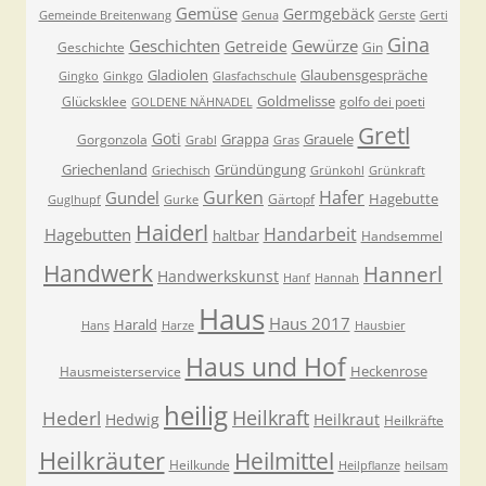
Gemüse
Germgebäck
Gemeinde Breitenwang
Genua
Gerste
Gerti
Gina
Geschichten
Gewürze
Getreide
Geschichte
Gin
Gladiolen
Glaubensgespräche
Gingko
Ginkgo
Glasfachschule
Goldmelisse
Glücksklee
golfo dei poeti
GOLDENE NÄHNADEL
Gretl
Goti
Grappa
Grauele
Gorgonzola
Grabl
Gras
Griechenland
Gründüngung
Griechisch
Grünkohl
Grünkraft
Gurken
Hafer
Gundel
Hagebutte
Gärtopf
Guglhupf
Gurke
Haiderl
Handarbeit
Hagebutten
haltbar
Handsemmel
Handwerk
Hannerl
Handwerkskunst
Hanf
Hannah
Haus
Haus 2017
Harald
Hans
Harze
Hausbier
Haus und Hof
Heckenrose
Hausmeisterservice
heilig
Heilkraft
Hederl
Hedwig
Heilkraut
Heilkräfte
Heilkräuter
Heilmittel
Heilkunde
Heilpflanze
heilsam