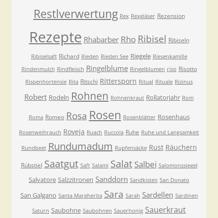
Restlverwertung
Rezension
Rex
Rexgläser
Rezepte
Ribisel
Rho
Rhabarber
Ribiseln
Riegele
Richard
Ribiselsaft
Rieden
Rieden See
Riesenkamille
Ringelblume
Risotto
Rindenmulch
Rindfleisch
Ringelblumen
riso
Rittersporn
Ritschi
Rispenhortensie
Rita
Ritual
Rituale
Rizinus
Rohnen
Robert
Rodeln
Rollatorjahr
Rohnenkraut
Rom
Rosen
Rosa
Rosenhaus
Romeo
Roma
Rosenblätter
Roveja
Ruhe
Rosenweihrauch
Ruach
Ruccola
Ruhe und Langsamkeit
Rundumadum
Rust
Räuchern
Rundbeet
Rupfensäcke
Saatgut
Salat
Salbei
Rübstiel
Saft
Salami
Salomonssiegel
Sanddorn
Salvatore
Salzzitronen
Sandkisten
San Donato
Sara
Sardellen
San Galgano
Santa Margherita
Sarah
Sardinen
Sauerkraut
Saubohne
Saturn
Saubohnen
Sauerhonig