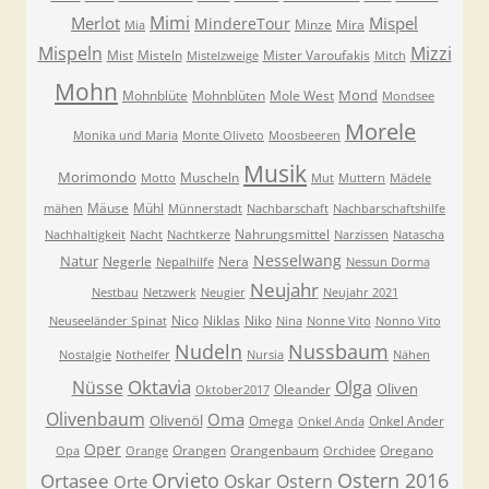
Mimi
Merlot
Mispel
MindereTour
Minze
Mira
Mia
Mispeln
Mizzi
Mist
Misteln
Mister Varoufakis
Mistelzweige
Mitch
Mohn
Mond
Mohnblüte
Mohnblüten
Mole West
Mondsee
Morele
Monika und Maria
Monte Oliveto
Moosbeeren
Musik
Morimondo
Muscheln
Motto
Mut
Muttern
Mädele
Mäuse
Mühl
mähen
Münnerstadt
Nachbarschaft
Nachbarschaftshilfe
Nahrungsmittel
Nachhaltigkeit
Nacht
Nachtkerze
Narzissen
Natascha
Nesselwang
Natur
Negerle
Nera
Nepalhilfe
Nessun Dorma
Neujahr
Nestbau
Netzwerk
Neugier
Neujahr 2021
Nico
Niklas
Niko
Neuseeländer Spinat
Nina
Nonne Vito
Nonno Vito
Nudeln
Nussbaum
Nostalgie
Nothelfer
Nursia
Nähen
Oktavia
Nüsse
Olga
Oliven
Oleander
Oktober2017
Olivenbaum
Oma
Olivenöl
Omega
Onkel Ander
Onkel Anda
Oper
Orangen
Orangenbaum
Oregano
Opa
Orange
Orchidee
Orvieto
Ostern 2016
Ortasee
Oskar
Ostern
Orte