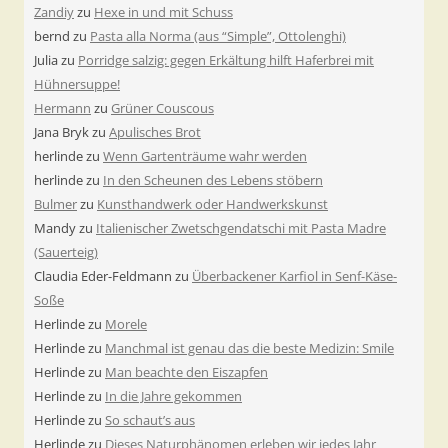
Zandiy
zu
Hexe in und mit Schuss
bernd
zu
Pasta alla Norma (aus “Simple”, Ottolenghi)
Julia
zu
Porridge salzig: gegen Erkältung hilft Haferbrei mit
Hühnersuppe!
Hermann
zu
Grüner Couscous
Jana Bryk
zu
Apulisches Brot
herlinde
zu
Wenn Gartenträume wahr werden
herlinde
zu
In den Scheunen des Lebens stöbern
Bulmer
zu
Kunsthandwerk oder Handwerkskunst
Mandy
zu
Italienischer Zwetschgendatschi mit Pasta Madre
(Sauerteig)
Claudia Eder-Feldmann
zu
Überbackener Karfiol in Senf-Käse-
Soße
Herlinde
zu
Morele
Herlinde
zu
Manchmal ist genau das die beste Medizin: Smile
Herlinde
zu
Man beachte den Eiszapfen
Herlinde
zu
In die Jahre gekommen
Herlinde
zu
So schaut’s aus
Herlinde
zu
Dieses Naturphänomen erleben wir jedes Jahr