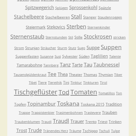
Spitzwegerich
Sprossenkohl
Spätzle
Splügen
Stall
Stachelbeere
Stachelbeeren
Stanger
Staudenroggen
Sterben
Stekovics
Steiermark
Sternenkinder
Sternenstaub
Stockrosen
Stille
Sternstunden
Stil
stricken
Suppen
Suppe
Strunjan
Strom
Sträucher
Sturm
Stutz
Sugo
Taglilien
Suppenfasten
Sylvester
Süden
Susanne
Susi
Talente
Tanz
Tau
Taubnessel
Tarte
Tamarabohne
Tannberg
Tee
Thea
Theater
Thomas
Thymian
Tausendgüldenkraut
Tiber
Tiere
Tini
Tibet
Tierethik
Tinktur
Tinkturen
Tirol
Tischgeflüster
Tomaten
Tod
Tomatillos
Ton
Toskana
Topinambur
Tradition
Topfen
Toskana 2015
Trauben
Trappe
Trappistenbier
Trasimenbohnen
Trastevere
Traudl
Trauer
Trento
Triest
Trinken
Traubenblumen
Traudi
Trude
Trost
Tschippo
Tränendes Herz
Träume
Tschuli
Tulpe