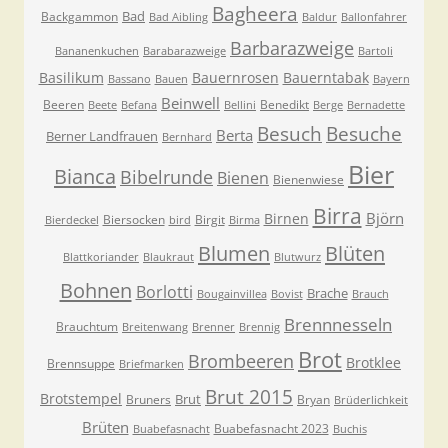
Bagheera
Bad
Backgammon
Bad Aibling
Baldur
Ballonfahrer
Barbarazweige
Bananenkuchen
Barabarazweige
Bartoli
Basilikum
Bauernrosen
Bauerntabak
Bassano
Bauen
Bayern
Beinwell
Beeren
Benedikt
Beete
Befana
Bellini
Berge
Bernadette
Besuche
Besuch
Berta
Berner Landfrauen
Bernhard
Bier
Bianca
Bibelrunde
Bienen
Bienenwiese
Birra
Björn
Birnen
Biersocken
Birgit
Bierdeckel
bird
Birma
Blumen
Blüten
Blattkoriander
Blaukraut
Blutwurz
Bohnen
Borlotti
Brache
Bougainvillea
Bovist
Brauch
Brennnesseln
Brauchtum
Breitenwang
Brenner
Brennig
Brot
Brombeeren
Brotklee
Brennsuppe
Briefmarken
Brut 2015
Brotstempel
Brut
Bruners
Bryan
Brüderlichkeit
Brüten
Buabefasnacht 2023
Buabefasnacht
Buchis