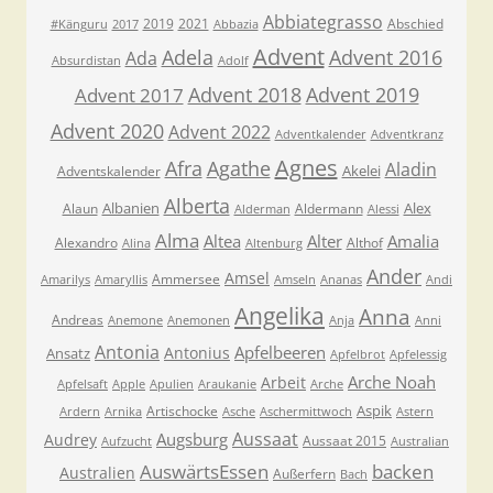
Abbiategrasso
2019
2021
Abschied
#Känguru
2017
Abbazia
Advent
Adela
Advent 2016
Ada
Absurdistan
Adolf
Advent 2018
Advent 2019
Advent 2017
Advent 2020
Advent 2022
Adventkalender
Adventkranz
Agnes
Afra
Agathe
Aladin
Akelei
Adventskalender
Alberta
Albanien
Alex
Alaun
Aldermann
Alderman
Alessi
Alma
Altea
Alter
Amalia
Alexandro
Althof
Alina
Altenburg
Ander
Amsel
Ammersee
Amarilys
Amaryllis
Amseln
Ananas
Andi
Angelika
Anna
Andreas
Anemone
Anemonen
Anja
Anni
Antonia
Apfelbeeren
Antonius
Ansatz
Apfelbrot
Apfelessig
Arche Noah
Arbeit
Apfelsaft
Apple
Apulien
Araukanie
Arche
Aspik
Artischocke
Ardern
Arnika
Asche
Aschermittwoch
Astern
Aussaat
Augsburg
Audrey
Aussaat 2015
Aufzucht
Australian
AuswärtsEssen
backen
Australien
Außerfern
Bach