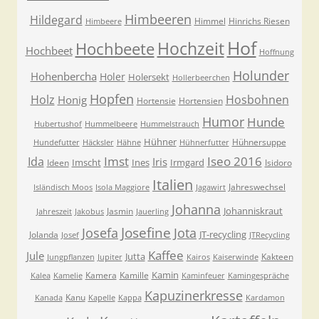
Himbeeren
Hildegard
Himmel
Hinrichs Riesen
Himbeere
Hof
Hochzeit
Hochbeete
Hochbeet
Hoffnung
Holunder
Hohenbercha
Holer
Holersekt
Hollerbeerchen
Hopfen
Holz
Hosbohnen
Honig
Hortensie
Hortensien
Humor
Hunde
Hubertushof
Hummelbeere
Hummelstrauch
Hühner
Hühnersuppe
Hundefutter
Häcksler
Hähne
Hühnerfutter
Imst
Iseo 2016
Ida
Iris
Imscht
Ines
Irmgard
Ideen
Isidoro
Italien
Jahreswechsel
Isländisch Moos
Isola Maggiore
Jagawirt
Johanna
Johanniskraut
Jasmin
Jahreszeit
Jakobus
Jauerling
Josefa
Josefine
Jota
JT-recycling
Jolanda
Josef
JTRecycling
Kaffee
Jule
Jutta
Kakteen
Jungpflanzen
Jupiter
Kairos
Kaiserwinde
Kamin
Kamera
Kamille
Kalea
Kamelie
Kaminfeuer
Kamingespräche
Kapuzinerkresse
Kanu
Kanada
Kapelle
Kappa
Kardamon