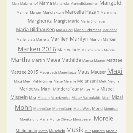
Mangold
Mama
Manarola
Malz
Malznerhof
Mandelbäumchen
Marcella Hazan
Manufaktum
Manner
Manuel
Maremma
Margherita
Margit
Maria
Maria Bildhauer
Maria Bildhausen
Maria Lichtmess
Maria Heel
Marianne
Marilyn
Marillen
Marken
Marion
Marienplatz
Marietta
Marken 2016
Marmelade
Marmeladen
Marolo
Martha
Matea
Mathilde
Martin
Mattsee
Mattea
Matteo
Maxi
Maus
Mattsee 2015
Mauser
Mauerbach
Mauerkatze
Melanzani
Mazi
Meer
Mehlwürmer
Meise
Melanie
Melk
Melone
Mimi
Merlot
Mispel
MindereTour
Minze
Mira
Mia
Mispeln
Mizzi
Mist
Misteln
Mister Varoufakis
Mistelzweige
Mitch
Mohn
Mond
Mohnblüte
Mohnblüten
Mole West
Mondsee
Morele
Monika und Maria
Monte Oliveto
Moosbeeren
Musik
Morimondo
Muscheln
Motto
Mut
Muttern
Mädele