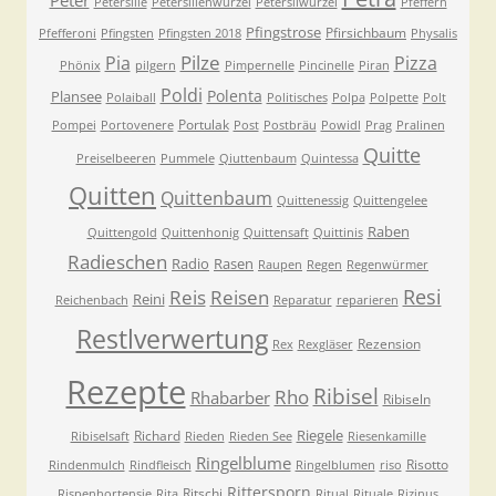
Peter
Petersilie
Petersilienwurzel
Petersilwurzel
Pfeffern
Pfingstrose
Pfirsichbaum
Pfefferoni
Pfingsten
Pfingsten 2018
Physalis
Pilze
Pia
Pizza
Phönix
pilgern
Pimpernelle
Pincinelle
Piran
Poldi
Polenta
Plansee
Polaiball
Politisches
Polpa
Polpette
Polt
Portulak
Pompei
Portovenere
Post
Postbräu
Powidl
Prag
Pralinen
Quitte
Preiselbeeren
Pummele
Qiuttenbaum
Quintessa
Quitten
Quittenbaum
Quittenessig
Quittengelee
Raben
Quittengold
Quittenhonig
Quittensaft
Quittinis
Radieschen
Radio
Rasen
Raupen
Regen
Regenwürmer
Resi
Reis
Reisen
Reini
Reichenbach
Reparatur
reparieren
Restlverwertung
Rezension
Rex
Rexgläser
Rezepte
Ribisel
Rho
Rhabarber
Ribiseln
Riegele
Richard
Ribiselsaft
Rieden
Rieden See
Riesenkamille
Ringelblume
Risotto
Rindenmulch
Rindfleisch
Ringelblumen
riso
Rittersporn
Ritschi
Rispenhortensie
Rita
Ritual
Rituale
Rizinus