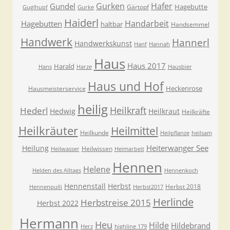
Gurken
Hafer
Gundel
Hagebutte
Gärtopf
Guglhupf
Gurke
Haiderl
Handarbeit
Hagebutten
haltbar
Handsemmel
Handwerk
Hannerl
Handwerkskunst
Hanf
Hannah
Haus
Haus 2017
Harald
Hans
Harze
Hausbier
Haus und Hof
Heckenrose
Hausmeisterservice
heilig
Heilkraft
Hederl
Hedwig
Heilkraut
Heilkräfte
Heilkräuter
Heilmittel
Heilkunde
Heilpflanze
heilsam
Heiterwanger See
Heilung
Heilwissen
Heilwasser
Heimarbeit
Hennen
Helene
Helden des Alltags
Hennenkoch
Hennenstall
Herbst
Herbst 2018
Hennenpulli
Herbst2017
Herlinde
Herbstreise 2015
Herbst 2022
Hermann
Heu
Hilde
Hildebrand
Herz
highline 179