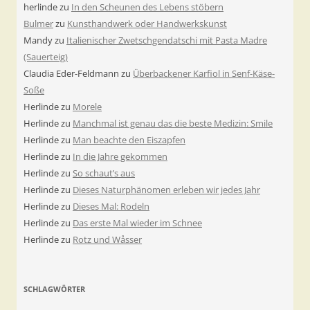
herlinde
zu
In den Scheunen des Lebens stöbern
Bulmer
zu
Kunsthandwerk oder Handwerkskunst
Mandy
zu
Italienischer Zwetschgendatschi mit Pasta Madre
(Sauerteig)
Claudia Eder-Feldmann
zu
Überbackener Karfiol in Senf-Käse-
Soße
Herlinde
zu
Morele
Herlinde
zu
Manchmal ist genau das die beste Medizin: Smile
Herlinde
zu
Man beachte den Eiszapfen
Herlinde
zu
In die Jahre gekommen
Herlinde
zu
So schaut’s aus
Herlinde
zu
Dieses Naturphänomen erleben wir jedes Jahr
Herlinde
zu
Dieses Mal: Rodeln
Herlinde
zu
Das erste Mal wieder im Schnee
Herlinde
zu
Rotz und Wåsser
SCHLAGWÖRTER