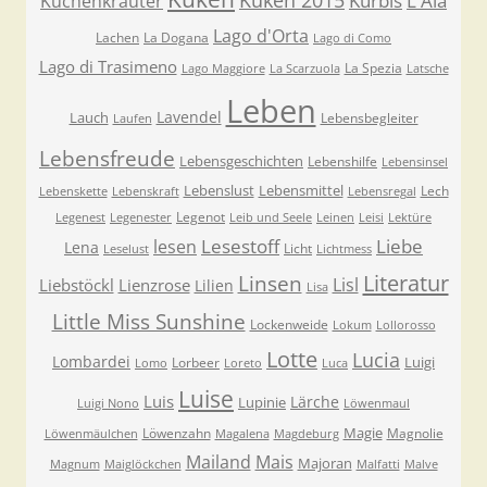
Küken 2015
Kürbis
L'Aia
Küchenkräuter
Lago d'Orta
Lachen
La Dogana
Lago di Como
Lago di Trasimeno
La Spezia
Lago Maggiore
La Scarzuola
Latsche
Leben
Lavendel
Lauch
Lebensbegleiter
Laufen
Lebensfreude
Lebensgeschichten
Lebenshilfe
Lebensinsel
Lebenslust
Lebensmittel
Lech
Lebenskette
Lebenskraft
Lebensregal
Legenot
Legenest
Legenester
Leib und Seele
Leinen
Leisi
Lektüre
Lesestoff
Liebe
lesen
Lena
Licht
Leselust
Lichtmess
Literatur
Linsen
Lisl
Liebstöckl
Lienzrose
Lilien
Lisa
Little Miss Sunshine
Lockenweide
Lokum
Lollorosso
Lotte
Lucia
Lombardei
Luigi
Lorbeer
Lomo
Loreto
Luca
Luise
Luis
Lärche
Lupinie
Luigi Nono
Löwenmaul
Magie
Löwenzahn
Magnolie
Löwenmäulchen
Magalena
Magdeburg
Mailand
Mais
Majoran
Magnum
Maiglöckchen
Malfatti
Malve