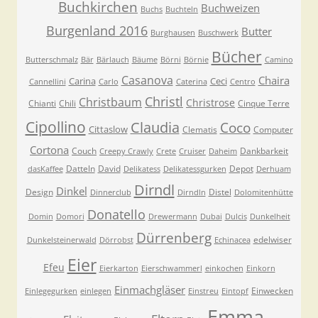
Buchkirchen
Buchweizen
Buchs
Buchteln
Burgenland 2016
Butter
Burghausen
Buschwerk
Bücher
Butterschmalz
Bär
Bärlauch
Bäume
Börni
Börnie
Camino
Casanova
Chaira
Carina
Ceci
Cannellini
Carlo
Caterina
Centro
Christl
Christbaum
Christrose
Chianti
Chili
Cinque Terre
Cipollino
Claudia
Coco
Cittaslow
Clematis
Computer
Cortona
Couch
Dankbarkeit
Creepy Crawly
Crete
Cruiser
Daheim
Datteln
David
Depot
dasKaffee
Delikatess
Delikatessgurken
Derhuam
Dirndl
Dinkel
Design
Distel
Dinnerclub
Dirndln
Dolomitenhütte
Donatello
Domin
Domori
Drewermann
Dubai
Dulcis
Dunkelheit
Dürrenberg
edelwiser
Dunkelsteinerwald
Dörrobst
Echinacea
Eier
Efeu
Eierkarton
Eierschwammerl
einkochen
Einkorn
Einmachgläser
Einwecken
Einlegegurken
einlegen
Einstreu
Eintopf
Emma