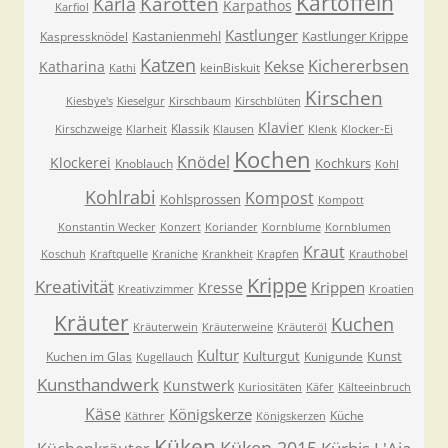
Kartoffeln
Karla
Karotten
Karpathos
Karfiol
Kastlunger
Kastanienmehl
Kastlunger Krippe
Kaspressknödel
Katzen
Kichererbsen
Kekse
Katharina
keinBiskuit
Kathi
Kirschen
Kiesbye's
Kieselgur
Kirschbaum
Kirschblüten
Klavier
Klassik
Kirschzweige
Klarheit
Klausen
Klenk
Klocker-Ei
Kochen
Knödel
Klockerei
Kochkurs
Knoblauch
Kohl
Kohlrabi
Kompost
Kohlsprossen
Kompott
Konstantin Wecker
Konzert
Koriander
Kornblume
Kornblumen
Kraut
Koschuh
Kraftquelle
Kraniche
Krankheit
Krapfen
Krauthobel
Krippe
Kreativität
Krippen
Kresse
Kreativzimmer
Kroatien
Kräuter
Kuchen
Kräuterwein
Kräuterweine
Kräuteröl
Kultur
Kulturgut
Kunst
Kuchen im Glas
Kunigunde
Kugellauch
Kunsthandwerk
Kunstwerk
Kuriositäten
Käfer
Kälteeinbruch
Käse
Königskerze
Küche
Käthrer
Königskerzen
Küken