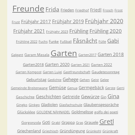
Freunde
Frida
Friedl
Frieden
Friedhof
Frosch
Frost
Frühjahr 2020
Frühjahr 2019
Frühjahr 2017
Frust
Frühling
Frühling 2020
Frühjahr 2021
Frühjahr 2023
Fåsnåcht
Gabi
Funke
Frühling 2022
Fuchs
Fußball
Fülle
Garten
Garten 2018
Garam Masala
Galgant
Garten2017
Garten 2020
Garten2018
Garten 2022
Garten 2021
Gaudetesonntag
Garten Kompost
Garten Luigi
Gastfreundschaft
Gehege
Geburtstag
Gedichte
Gehen
Geist
Gelee
Gemüse
Germgebäck
Gemeinde Breitenwang
Genua
Gerste
Gerti
Gina
Geschichten
Gewürze
Getreide
Geschichte
Gin
Gladiolen
Glaubensgespräche
Gingko
Ginkgo
Glasfachschule
Goldmelisse
Glücksklee
golfo dei poeti
GOLDENE NÄHNADEL
Gretl
Goti
Grappa
Grauele
Gorgonzola
Grabl
Gras
Griechenland
Gründüngung
Griechisch
Grünkohl
Grünkraft