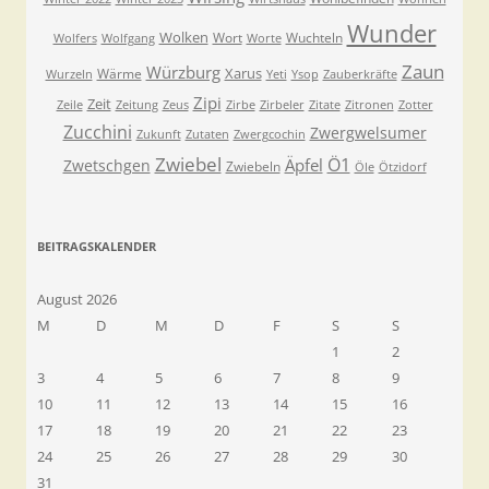
Wunder
Wolken
Wort
Wuchteln
Wolfers
Wolfgang
Worte
Zaun
Würzburg
Xarus
Wärme
Wurzeln
Yeti
Ysop
Zauberkräfte
Zipi
Zeit
Zeile
Zeitung
Zeus
Zirbe
Zirbeler
Zitate
Zitronen
Zotter
Zucchini
Zwergwelsumer
Zukunft
Zutaten
Zwergcochin
Zwiebel
Ö1
Äpfel
Zwetschgen
Zwiebeln
Öle
Ötzidorf
BEITRAGSKALENDER
August 2026
M
D
M
D
F
S
S
1
2
3
4
5
6
7
8
9
10
11
12
13
14
15
16
17
18
19
20
21
22
23
24
25
26
27
28
29
30
31