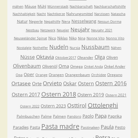
Mäuse
Mühl
mähen
Münnerstadt
Nachbarschaft
Nachbarschaftshilfe
Nahrungsmittel
Nachhaltigkeit
Nacht
Nachtkerze
Narzissen
Natascha
Nesselwang
Natur
Negerle
Nera
Nepalhilfe
Nessun Dorma
Neujahr
Nestbau
Netzwerk
Neugier
Neujahr 2021
Nico
Niklas
Niko
Neuseeländer Spinat
Nina
Nonne Vito
Nonno Vito
Nudeln
Nussbaum
Nostalgie
Nothelfer
Nursia
Nähen
Oktavia
Nüsse
Olga
Oliven
Oleander
Oktober2017
Olivenbaum
Oma
Olivenöl
Omega
Onkel Ander
Onkel Anda
Oper
Orangen
Orangenbaum
Oregano
Opa
Orange
Orchidee
Orvieto
Ostern 2016
Ortasee
Oskar
Ostern
Orte
Ostern 2018
Ostern 2017
Ostern 2019
Ostern 2021
Ottolenghi
Osttirol
Ostern 2023
Ostern 2022
Papa
Paolo
Paprika
Palmbuschen
Palme
Palmen
Pandoro
Pasta madre
Paula
Paradies
Pasta
Pesto
Pastinaken
Petra