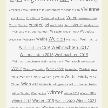
Venchi
Vivienne
Villa Kunterbunt
Vernazza
Vesuv
Vielfalt
Vinosus
Vision
Volvo
Vollmond
Vogelbeere
Vogelfutter
Vollwert
Volvowolfgang
Vögel
Vroni
Waldviertel
Vorrat
Vorräte
Wacholder
Waldviertler
Wasser
Weckgläser
Walnüsse
Waltraud
Wandern
weben
Weck
Weiden
Weide
Weihnachten
Wegwarte
Weiberleit
Weihnacht
Weihnachten 2017
Weihnachten 2016
Weihnachten 2018
Weihnachten 2019
Weihnachtsmarkt
Weihrauch
Weihnachtsgeschenke
Weihwasser
Wein
Weinkeller
Wein Hagebutten
Weinkisten
Weisheit
Wels
Wetter
Werte
Whisky
Welsumer
Welsumerle
Werkzeug
Wicke
Wien
Wild
Wicken
Wildfrucht
Wildgemüse
Wildschönauer Ruabn
Winter
Winter 2017
Wilma
Winden
Windgebäck
Winter 2015
Winter 2019
Winter 2021
Winter 2018
Winter 2020
Wirsing
Wohlbefinden
Winter 2022
Winter 2023
Wirtshaus
Wohnen