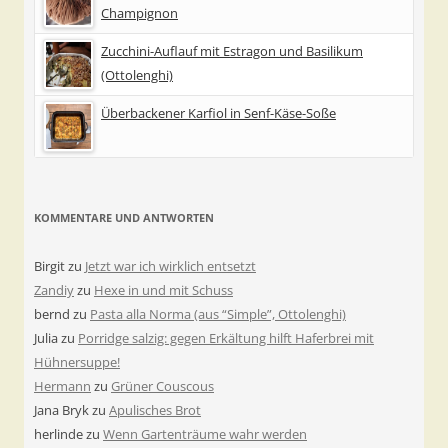
Champignon
Zucchini-Auflauf mit Estragon und Basilikum
(Ottolenghi)
Überbackener Karfiol in Senf-Käse-Soße
KOMMENTARE UND ANTWORTEN
Birgit
zu
Jetzt war ich wirklich entsetzt
Zandiy
zu
Hexe in und mit Schuss
bernd
zu
Pasta alla Norma (aus “Simple”, Ottolenghi)
Julia
zu
Porridge salzig: gegen Erkältung hilft Haferbrei mit
Hühnersuppe!
Hermann
zu
Grüner Couscous
Jana Bryk
zu
Apulisches Brot
herlinde
zu
Wenn Gartenträume wahr werden