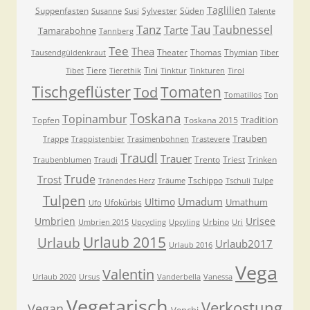
Taglilien
Suppenfasten
Sylvester
Süden
Susanne
Susi
Talente
Tanz
Tau
Taubnessel
Tarte
Tamarabohne
Tannberg
Tee
Thea
Theater
Thomas
Thymian
Tausendgüldenkraut
Tiber
Tiere
Tini
Tibet
Tierethik
Tinktur
Tinkturen
Tirol
Tischgeflüster
Tomaten
Tod
Tomatillos
Ton
Toskana
Topinambur
Tradition
Topfen
Toskana 2015
Trauben
Trappe
Trappistenbier
Trasimenbohnen
Trastevere
Traudl
Trauer
Trento
Triest
Trinken
Traubenblumen
Traudi
Trude
Trost
Tschippo
Tränendes Herz
Träume
Tschuli
Tulpe
Tulpen
Umadum
Ultimo
Umathum
Ufokürbis
Ufo
Umbrien
Urisee
Urbino
Umbrien 2015
Upcycling
Upcyling
Uri
Urlaub 2015
Urlaub
Urlaub2017
Urlaub 2016
Vega
Valentin
Urlaub 2020
Ursus
Vanderbella
Vanessa
Vegetarisch
Verkostung
Vegan