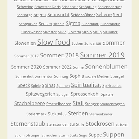
Schweine
Schwester Doris
Schönheit
Schöpfung
Seelennahrung
Segen
Sellerie
Sehnsucht
Senf
Seidenhühner
Seelsorge
Sigma
Sensen
Senfgurken
sicheln
Silberblattl
Silberblattln
Silberwasser
Silvester
Silvia
Silvretta
Sirolo
Sirup
Sizilianer
Slow food
Sommer
Slowenien
Socken
Solidarität
Sommer 2019
Sommer 2018
Sommer 2017
Sonnenblumen
Sommer 2020
Sommer 2022
Sonne
Sophia
Sonnentor
Sonntag
Spargel
Sonnenhut
soziale Medien
Spiritualität
Speck
Spinat
Spirituelles
Spiele
Spinnen
Spitzwegerich
Sprossenkohl
Spätzle
Splügen
Stall
Stachelbeere
Stachelbeeren
Stanger
Staudenroggen
Sterben
Stekovics
Steiermark
Sternenkinder
Sternenstaub
Stockrosen
Stille
Sternstunden
Stil
stricken
Suppen
Suppe
Strunjan
Strom
Sträucher
Sturm
Stutz
Sugo