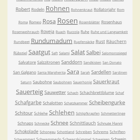
Rohnen
Robert
Rodeln
Rollatorjahr
Rohnenkraut
Rom
Rosen
Rosa
Rosenhaus
Romeo
Roma
Rosenblätter
Roveja
Ruhe
Rosenweihrauch
Ruach
Ruccola
Ruhe und Langsamkeit
Rundumadum
Rust
Räuchern
Rundbeet
Rupfensäcke
Saatgut
Salat
Salbei
Rübstiel
Saft
Salami
Salomonssiegel
Sanddorn
Salvatore
Salzzitronen
Sandkisten
San Donato
Sara
Sardellen
San Galgano
Santa Margherita
Sarah
Sardinen
Sauerkraut
Saubohne
Saturn
Saubohnen
Sauerhonig
Sauerteig
Sauwetter
Schachbrettblume
Schach
Schaf
Scheibengurke
Schafgarbe
Schalotten
Schatzkammer
Schlehen
Schitour
Schlehe
Schlipfkrapfen
Schmetterlinge
Schnee
Schnittlauch
Schnaps
Schnute Hanni
Schnecke
Schokolade
Schrems
Schriften
Schongau
Schottland
Schreiben
Schwein
Schwammerln
Schwarzkümmel
Schwammerl
Schweigen