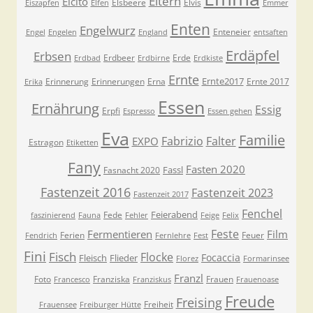
Eltern
Elcito
Elsbeere
Elvis
Eiszapfen
Elfen
Emmer
Enten
Engelwurz
Enteneier
Engel
Engelen
England
entsaften
Erdäpfel
Erbsen
Erdbeer
Erde
Erdbad
Erdbirne
Erdkiste
Ernte
Ernte2017
Erinnerung
Erinnerungen
Erna
Ernte 2017
Erika
Essen
Ernährung
Essig
Erpfi
Espresso
Essen gehen
Eva
Familie
Fabrizio
Falter
EXPO
Estragon
Etiketten
Fany
Fasten 2020
Fassl
Fasnacht 2020
Fastenzeit 2016
Fastenzeit 2023
Fastenzeit 2017
Fenchel
Feierabend
Fede
faszinierend
Fauna
Fehler
Feige
Felix
Feste
Fermentieren
Film
Ferien
Feuer
Fendrich
Fernlehre
Fest
Fini
Fisch
Flocke
Focaccia
Fleisch
Flieder
Florez
Formarinsee
Franzl
Foto
Franziska
Frauen
Francesco
Franziskus
Frauenoase
Freude
Freising
Freiheit
Frauensee
Freiburger Hütte