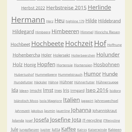
Herlinde
Herbstreise 2015
Herbst 2022
Hermann
Heu
Hilde
Hildebrand
Herz
highline 179
Himbeeren
Hildegard
Himmel
Hinrichs Riesen
Himbeere
Hof
Hochzeit
Hochbeete
Hochbeet
Hoffnung
Holunder
Hohenbercha
Holer
Holersekt
Hollerbeerchen
Hopfen
Holz
Hosbohnen
Honig
Hortensie
Hortensien
Humor
Hunde
Hubertushof
Hummelbeere
Hummelstrauch
Hühner
Hühnersuppe
Hundefutter
Häcksler
Hähne
Hühnerfutter
Imst
Iseo 2016
Ida
Iris
Imscht
Ines
Irmgard
Ideen
Isidoro
Italien
Jahreswechsel
Isländisch Moos
Isola Maggiore
Jagawirt
Johanna
Johanniskraut
Jasmin
Jahreszeit
Jakobus
Jauerling
Josefa
Josefine
Jota
JT-recycling
Jolanda
Josef
JTRecycling
Kaffee
Jule
Jutta
Kakteen
Jungpflanzen
Jupiter
Kairos
Kaiserwinde