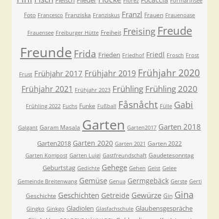
Fleisch
Flieder
Florez
Formarinsee
Franzl
Foto
Franziska
Frauen
Francesco
Franziskus
Frauenoase
Freude
Freising
Freiheit
Frauensee
Freiburger Hütte
Freunde
Frida
Friedl
Frieden
Friedhof
Frosch
Frost
Frühjahr 2020
Frühjahr 2019
Frühjahr 2017
Frust
Frühling
Frühling 2020
Frühjahr 2021
Frühjahr 2023
Fåsnåcht
Gabi
Funke
Frühling 2022
Fuchs
Fußball
Fülle
Garten
Garten 2018
Garam Masala
Galgant
Garten2017
Garten 2020
Garten2018
Garten 2022
Garten 2021
Gaudetesonntag
Garten Kompost
Garten Luigi
Gastfreundschaft
Gehege
Geburtstag
Gedichte
Gehen
Geist
Gelee
Gemüse
Germgebäck
Gemeinde Breitenwang
Genua
Gerste
Gerti
Gina
Geschichten
Gewürze
Getreide
Geschichte
Gin
Gladiolen
Glaubensgespräche
Gingko
Ginkgo
Glasfachschule