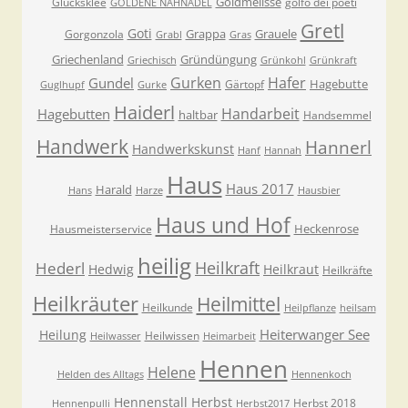
Goldmelisse
Glücksklee
golfo dei poeti
GOLDENE NÄHNADEL
Gretl
Goti
Grappa
Grauele
Gorgonzola
Grabl
Gras
Griechenland
Gründüngung
Griechisch
Grünkohl
Grünkraft
Gurken
Hafer
Gundel
Hagebutte
Gärtopf
Guglhupf
Gurke
Haiderl
Handarbeit
Hagebutten
haltbar
Handsemmel
Handwerk
Hannerl
Handwerkskunst
Hanf
Hannah
Haus
Haus 2017
Harald
Hans
Harze
Hausbier
Haus und Hof
Heckenrose
Hausmeisterservice
heilig
Heilkraft
Hederl
Hedwig
Heilkraut
Heilkräfte
Heilkräuter
Heilmittel
Heilkunde
Heilpflanze
heilsam
Heiterwanger See
Heilung
Heilwissen
Heilwasser
Heimarbeit
Hennen
Helene
Helden des Alltags
Hennenkoch
Hennenstall
Herbst
Herbst 2018
Hennenpulli
Herbst2017