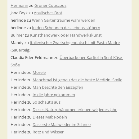
Hermann
zu
Grüner Couscous
Jana Bryk
zu
Apulisches Brot
herlinde
zu
Wenn Gartenträume wahr werden
herlinde
zu
In den Scheunen des Lebens stöbern
Bulmer
zu
Kunsthandwerk oder Handwerkskunst
Mandy
zu
Italienischer Zwetschgendatschi mit Pasta Madre
(Sauerteig)
Claudia Eder-Feldmann
zu
Überbackener Karfiol in Senf-Käse-
Soße
Herlinde
zu
Morele
Herlinde
zu
Manchmal ist genau das die beste Medizin: Smile
Herlinde
zu
Man beachte den Eiszapfen
Herlinde
zu
In die Jahre gekommen
Herlinde
zu
So schaut’s aus
Herlinde
zu
Dieses Naturphänomen erleben wir jedes Jahr
Herlinde
zu
Dieses Mal: Rodeln
Herlinde
zu
Das erste Mal wieder im Schnee
Herlinde
zu
Rotz und Wåsser