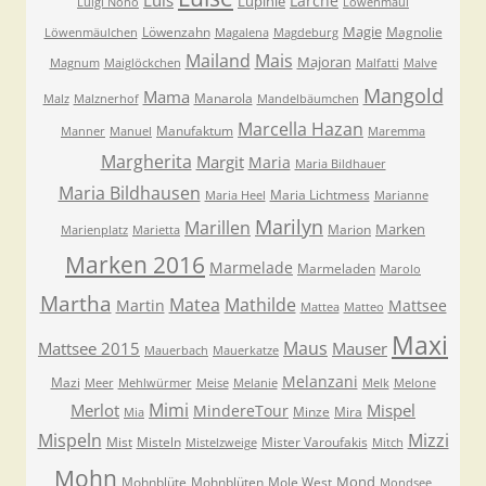
Luis
Lärche
Lupinie
Luigi Nono
Löwenmaul
Magie
Löwenzahn
Magnolie
Löwenmäulchen
Magalena
Magdeburg
Mailand
Mais
Majoran
Magnum
Maiglöckchen
Malfatti
Malve
Mangold
Mama
Manarola
Malz
Malznerhof
Mandelbäumchen
Marcella Hazan
Manufaktum
Manner
Manuel
Maremma
Margherita
Margit
Maria
Maria Bildhauer
Maria Bildhausen
Maria Lichtmess
Maria Heel
Marianne
Marilyn
Marillen
Marken
Marion
Marienplatz
Marietta
Marken 2016
Marmelade
Marmeladen
Marolo
Martha
Matea
Mathilde
Martin
Mattsee
Mattea
Matteo
Maxi
Maus
Mattsee 2015
Mauser
Mauerbach
Mauerkatze
Melanzani
Mazi
Meer
Mehlwürmer
Meise
Melanie
Melk
Melone
Mimi
Merlot
Mispel
MindereTour
Minze
Mira
Mia
Mispeln
Mizzi
Mist
Misteln
Mister Varoufakis
Mistelzweige
Mitch
Mohn
Mond
Mohnblüte
Mohnblüten
Mole West
Mondsee