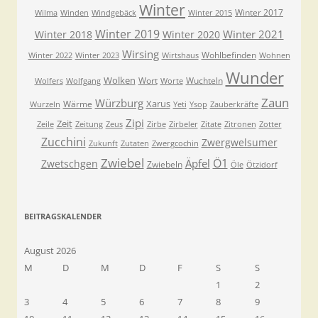
Winter
Winter 2017
Wilma
Winden
Windgebäck
Winter 2015
Winter 2019
Winter 2021
Winter 2018
Winter 2020
Wirsing
Wohlbefinden
Winter 2022
Winter 2023
Wirtshaus
Wohnen
Wunder
Wolken
Wort
Wuchteln
Wolfers
Wolfgang
Worte
Zaun
Würzburg
Xarus
Wärme
Wurzeln
Yeti
Ysop
Zauberkräfte
Zipi
Zeit
Zeile
Zeitung
Zeus
Zirbe
Zirbeler
Zitate
Zitronen
Zotter
Zucchini
Zwergwelsumer
Zukunft
Zutaten
Zwergcochin
Zwiebel
Ö1
Äpfel
Zwetschgen
Zwiebeln
Öle
Ötzidorf
BEITRAGSKALENDER
August 2026
M
D
M
D
F
S
S
1
2
3
4
5
6
7
8
9