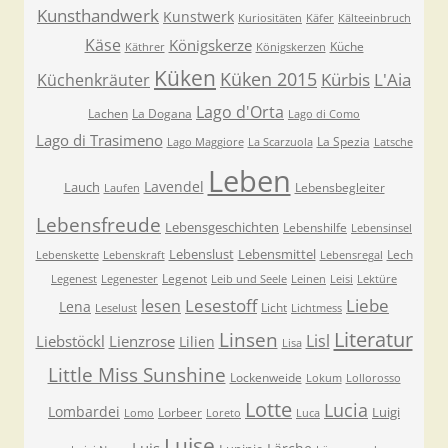
Kunsthandwerk
Kunstwerk
Kuriositäten
Käfer
Kälteeinbruch
Käse
Königskerze
Küche
Käthrer
Königskerzen
Küken
Küken 2015
Kürbis
L'Aia
Küchenkräuter
Lago d'Orta
Lachen
La Dogana
Lago di Como
Lago di Trasimeno
La Spezia
Lago Maggiore
La Scarzuola
Latsche
Leben
Lavendel
Lauch
Lebensbegleiter
Laufen
Lebensfreude
Lebensgeschichten
Lebenshilfe
Lebensinsel
Lebenslust
Lebensmittel
Lech
Lebenskette
Lebenskraft
Lebensregal
Legenot
Legenest
Legenester
Leib und Seele
Leinen
Leisi
Lektüre
Lesestoff
Liebe
lesen
Lena
Licht
Leselust
Lichtmess
Literatur
Linsen
Lisl
Liebstöckl
Lienzrose
Lilien
Lisa
Little Miss Sunshine
Lockenweide
Lokum
Lollorosso
Lotte
Lucia
Lombardei
Luigi
Lorbeer
Lomo
Loreto
Luca
Luise