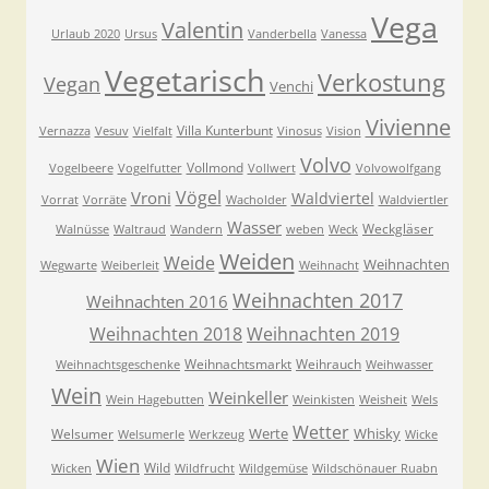
Vega
Valentin
Urlaub 2020
Ursus
Vanderbella
Vanessa
Vegetarisch
Verkostung
Vegan
Venchi
Vivienne
Villa Kunterbunt
Vernazza
Vesuv
Vielfalt
Vinosus
Vision
Volvo
Vollmond
Vogelbeere
Vogelfutter
Vollwert
Volvowolfgang
Vögel
Vroni
Waldviertel
Vorrat
Vorräte
Wacholder
Waldviertler
Wasser
Weckgläser
Walnüsse
Waltraud
Wandern
weben
Weck
Weiden
Weide
Weihnachten
Wegwarte
Weiberleit
Weihnacht
Weihnachten 2017
Weihnachten 2016
Weihnachten 2018
Weihnachten 2019
Weihnachtsmarkt
Weihrauch
Weihnachtsgeschenke
Weihwasser
Wein
Weinkeller
Wein Hagebutten
Weinkisten
Weisheit
Wels
Wetter
Werte
Whisky
Welsumer
Welsumerle
Werkzeug
Wicke
Wien
Wild
Wicken
Wildfrucht
Wildgemüse
Wildschönauer Ruabn