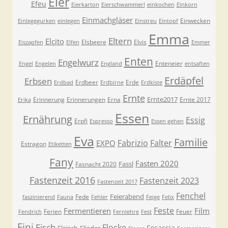
Eier
Efeu
Eierkarton
Eierschwammerl
einkochen
Einkorn
Einmachgläser
Einwecken
Einlegegurken
einlegen
Einstreu
Eintopf
Emma
Eltern
Elcito
Elsbeere
Elvis
Eiszapfen
Elfen
Emmer
Enten
Engelwurz
Enteneier
Engel
Engelen
England
entsaften
Erdäpfel
Erbsen
Erdbeer
Erde
Erdbad
Erdbirne
Erdkiste
Ernte
Ernte2017
Erinnerung
Erinnerungen
Erna
Ernte 2017
Erika
Essen
Ernährung
Essig
Erpfi
Espresso
Essen gehen
Eva
Familie
Fabrizio
Falter
EXPO
Estragon
Etiketten
Fany
Fasten 2020
Fassl
Fasnacht 2020
Fastenzeit 2016
Fastenzeit 2023
Fastenzeit 2017
Fenchel
Feierabend
Fede
faszinierend
Fauna
Fehler
Feige
Felix
Feste
Fermentieren
Film
Ferien
Feuer
Fendrich
Fernlehre
Fest
Fini
Fisch
Flocke
Focaccia