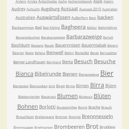
Aspik
Artischocke
Ardern
Arnika
Asche
Aschermittwoch
Astern
Aussaat
Augsburg
Audrey
Aussaat 2015
Aufzucht
Australian
AuswärtsEssen
backen
Australien
Außerfern
Bach
Bagheera
Bad
Backgammon
Bad Aibling
Baldur
Ballonfahrer
Barbarazweige
Bananenkuchen
Barabarazweige
Bartoli
Basilikum
Bauernrosen
Bauerntabak
Bassano
Bauen
Bayern
Beinwell
Beeren
Benedikt
Beete
Befana
Bellini
Berge
Bernadette
Besuche
Besuch
Berta
Berner Landfrauen
Bernhard
Bier
Bianca
Bibelrunde
Bienen
Bienenwiese
Birra
Björn
Birnen
Biersocken
Birgit
Bierdeckel
bird
Birma
Blumen
Blüten
Blattkoriander
Blaukraut
Blutwurz
Bohnen
Borlotti
Brache
Bougainvillea
Bovist
Brauch
Brennnesseln
Brauchtum
Breitenwang
Brenner
Brennig
Brot
Brombeeren
Brotklee
Brennsuppe
Briefmarken