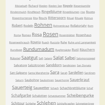
Riegele
Richard
Ribiselsaft
Rieden
Rieden See
Riesenkamille
Ringelblume
Risotto
Rindenmulch
Rindfleisch
Ringelblumen
riso
Rittersporn
Ritschi
Rispenhortensie
Rita
Ritual
Rituale
Rizinus
Rohnen
Robert
Rodeln
Rollatorjahr
Rohnenkraut
Rom
Rosen
Rosa
Rosenhaus
Romeo
Roma
Rosenblätter
Roveja
Ruhe
Rosenweihrauch
Ruach
Ruccola
Ruhe und Langsamkeit
Rundumadum
Rust
Räuchern
Rundbeet
Rupfensäcke
Saatgut
Salat
Salbei
Rübstiel
Saft
Salami
Salomonssiegel
Sanddorn
Salvatore
Salzzitronen
Sandkisten
San Donato
Sara
Sardellen
San Galgano
Santa Margherita
Sarah
Sardinen
Sauerkraut
Saubohne
Saturn
Saubohnen
Sauerhonig
Sauerteig
Sauwetter
Schachbrettblume
Schach
Schaf
Scheibengurke
Schafgarbe
Schalotten
Schatzkammer
Schlehen
Schitour
Schlehe
Schlipfkrapfen
Schmetterlinge