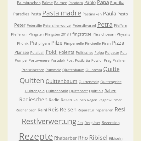
Papa
Paolo
Paprika
Palmbuschen
Palme
Palmen
Pandoro
Pasta madre
Paula
Paradies
Pasta
Pesto
Pastinaken
Petra
Peter
Petersilie
Petersilienwurzel
Petersilwurzel
Pfeffern
Pfingstrose
Pfirsichbaum
Pfefferoni
Pfingsten
Pfingsten 2018
Physalis
Pilze
Pia
Pizza
Phönix
pilgern
Pimpernelle
Pincinelle
Piran
Poldi
Polenta
Plansee
Polaiball
Politisches
Polpa
Polpette
Polt
Portulak
Pompei
Portovenere
Post
Postbräu
Powidl
Prag
Pralinen
Quitte
Preiselbeeren
Pummele
Qiuttenbaum
Quintessa
Quitten
Quittenbaum
Quittenessig
Quittengelee
Raben
Quittengold
Quittenhonig
Quittensaft
Quittinis
Radieschen
Radio
Rasen
Raupen
Regen
Regenwürmer
Resi
Reis
Reisen
Reini
Reichenbach
Reparatur
reparieren
Restlverwertung
Rezension
Rex
Rexgläser
Rezepte
Ribisel
Rho
Rhabarber
Ribiseln