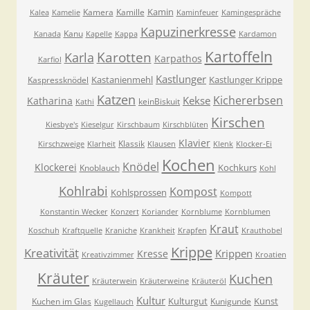
Kamin
Kamera
Kamille
Kalea
Kamelie
Kaminfeuer
Kamingespräche
Kapuzinerkresse
Kanu
Kanada
Kapelle
Kappa
Kardamon
Kartoffeln
Karla
Karotten
Karpathos
Karfiol
Kastlunger
Kastanienmehl
Kastlunger Krippe
Kaspressknödel
Katzen
Kichererbsen
Kekse
Katharina
keinBiskuit
Kathi
Kirschen
Kiesbye's
Kieselgur
Kirschbaum
Kirschblüten
Klavier
Klassik
Kirschzweige
Klarheit
Klausen
Klenk
Klocker-Ei
Kochen
Knödel
Klockerei
Kochkurs
Knoblauch
Kohl
Kohlrabi
Kompost
Kohlsprossen
Kompott
Konstantin Wecker
Konzert
Koriander
Kornblume
Kornblumen
Kraut
Koschuh
Kraftquelle
Kraniche
Krankheit
Krapfen
Krauthobel
Krippe
Kreativität
Krippen
Kresse
Kreativzimmer
Kroatien
Kräuter
Kuchen
Kräuterwein
Kräuterweine
Kräuteröl
Kultur
Kulturgut
Kunst
Kuchen im Glas
Kunigunde
Kugellauch