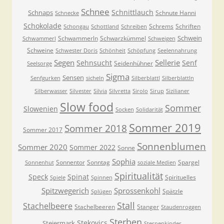
Schnee
Schnittlauch
Schnaps
Schnute Hanni
Schnecke
Schokolade
Schrems
Schriften
Schongau
Schottland
Schreiben
Schwein
Schwammerln
Schwarzkümmel
Schwammerl
Schweigen
Schweine
Schwester Doris
Schönheit
Schöpfung
Seelennahrung
Segen
Sellerie
Sehnsucht
Senf
Seidenhühner
Seelsorge
Sigma
Sensen
Senfgurken
sicheln
Silberblattl
Silberblattln
Silberwasser
Silvester
Silvia
Silvretta
Sirolo
Sirup
Sizilianer
Slow food
Sommer
Slowenien
Socken
Solidarität
Sommer 2019
Sommer 2018
Sommer 2017
Sonnenblumen
Sommer 2020
Sommer 2022
Sonne
Sophia
Sonnentor
Sonntag
Spargel
Sonnenhut
soziale Medien
Spiritualität
Speck
Spinat
Spirituelles
Spiele
Spinnen
Spitzwegerich
Sprossenkohl
Spätzle
Splügen
Stall
Stachelbeere
Stachelbeeren
Stanger
Staudenroggen
Sterben
Stekovics
Steiermark
Sternenkinder