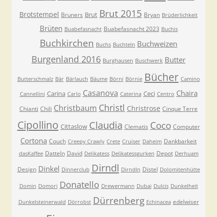
Brut 2015
Brotstempel
Brut
Bruners
Bryan
Brüderlichkeit
Brüten
Buabefasnacht 2023
Buabefasnacht
Buchis
Buchkirchen
Buchweizen
Buchs
Buchteln
Burgenland 2016
Butter
Burghausen
Buschwerk
Bücher
Butterschmalz
Bär
Bärlauch
Bäume
Börni
Börnie
Camino
Casanova
Chaira
Carina
Ceci
Cannellini
Carlo
Caterina
Centro
Christl
Christbaum
Christrose
Chianti
Chili
Cinque Terre
Cipollino
Claudia
Coco
Cittaslow
Clematis
Computer
Cortona
Couch
Dankbarkeit
Creepy Crawly
Crete
Cruiser
Daheim
Datteln
David
Depot
dasKaffee
Delikatess
Delikatessgurken
Derhuam
Dirndl
Dinkel
Design
Distel
Dinnerclub
Dirndln
Dolomitenhütte
Donatello
Domin
Domori
Drewermann
Dubai
Dulcis
Dunkelheit
Dürrenberg
edelwiser
Dunkelsteinerwald
Dörrobst
Echinacea