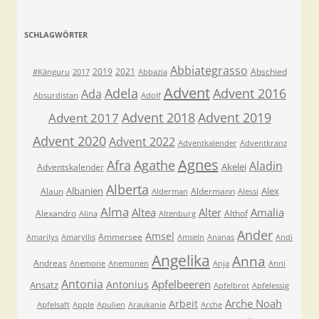
SCHLAGWÖRTER
Abbiategrasso
2019
2021
Abschied
#Känguru
2017
Abbazia
Advent
Adela
Advent 2016
Ada
Absurdistan
Adolf
Advent 2018
Advent 2019
Advent 2017
Advent 2020
Advent 2022
Adventkalender
Adventkranz
Agnes
Afra
Agathe
Aladin
Akelei
Adventskalender
Alberta
Albanien
Alex
Alaun
Aldermann
Alderman
Alessi
Alma
Altea
Alter
Amalia
Alexandro
Althof
Alina
Altenburg
Ander
Amsel
Ammersee
Amarilys
Amaryllis
Amseln
Ananas
Andi
Angelika
Anna
Andreas
Anemone
Anemonen
Anja
Anni
Antonia
Apfelbeeren
Antonius
Ansatz
Apfelbrot
Apfelessig
Arche Noah
Arbeit
Apfelsaft
Apple
Apulien
Araukanie
Arche