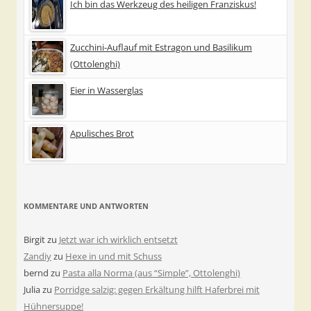
Ich bin das Werkzeug des heiligen Franziskus!
Zucchini-Auflauf mit Estragon und Basilikum
(Ottolenghi)
Eier in Wasserglas
Apulisches Brot
KOMMENTARE UND ANTWORTEN
Birgit
zu
Jetzt war ich wirklich entsetzt
Zandiy
zu
Hexe in und mit Schuss
bernd
zu
Pasta alla Norma (aus “Simple”, Ottolenghi)
Julia
zu
Porridge salzig: gegen Erkältung hilft Haferbrei mit
Hühnersuppe!