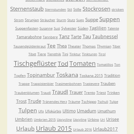
Sternenstaub
Stockrosen
Stille
Sternstunden
Stil
stricken
Suppen
Suppe
Strunjan
Strom
Sträucher
Sturm
Stutz
Sugo
Taglilien
Suppenfasten
Sylvester
Süden
Susanne
Susi
Talente
Tanz
Tau
Taubnessel
Tarte
Tamarabohne
Tannberg
Tee
Thea
Theater
Thomas
Thymian
Tausendgüldenkraut
Tiber
Tiere
Tini
Tibet
Tierethik
Tinktur
Tinkturen
Tirol
Tischgeflüster
Tomaten
Tod
Tomatillos
Ton
Toskana
Topinambur
Tradition
Topfen
Toskana 2015
Trauben
Trappe
Trappistenbier
Trasimenbohnen
Trastevere
Traudl
Trauer
Trento
Triest
Trinken
Traubenblumen
Traudi
Trude
Trost
Tschippo
Tränendes Herz
Träume
Tschuli
Tulpe
Tulpen
Umadum
Ultimo
Umathum
Ufokürbis
Ufo
Umbrien
Urisee
Urbino
Umbrien 2015
Upcycling
Upcyling
Uri
Urlaub 2015
Urlaub
Urlaub2017
Urlaub 2016