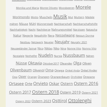
Morele
Monika und Maria
Monte Oliveto
Moosbeeren
Musik
Morimondo
Muscheln
Motto
Mut
Muttern
Mädele
Mäuse
Mühl
mähen
Münnerstadt
Nachbarschaft
Nachbarschaftshilfe
Nahrungsmittel
Nachhaltigkeit
Nacht
Nachtkerze
Narzissen
Natascha
Nesselwang
Natur
Negerle
Nera
Nepalhilfe
Nessun Dorma
Neujahr
Nestbau
Netzwerk
Neugier
Neujahr 2021
Nico
Niklas
Niko
Neuseeländer Spinat
Nina
Nonne Vito
Nonno Vito
Nudeln
Nussbaum
Nostalgie
Nothelfer
Nursia
Nähen
Oktavia
Nüsse
Olga
Oliven
Oleander
Oktober2017
Olivenbaum
Oma
Olivenöl
Omega
Onkel Ander
Onkel Anda
Oper
Orangen
Orangenbaum
Oregano
Opa
Orange
Orchidee
Orvieto
Ostern 2016
Ortasee
Oskar
Ostern
Orte
Ostern 2018
Ostern 2017
Ostern 2019
Ostern 2021
Ottolenghi
Osttirol
Ostern 2023
Ostern 2022