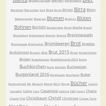
Bienen
Bienenwiese
Birra
Björn
Birnen
Biersocken
Birgit
Bierdeckel
bird
Birma
Blumen
Blüten
Blattkoriander
Blaukraut
Blutwurz
Bohnen
Borlotti
Brache
Bougainvillea
Bovist
Brauch
Brennnesseln
Brauchtum
Breitenwang
Brenner
Brennig
Brot
Brombeeren
Brotklee
Brennsuppe
Briefmarken
Brut 2015
Brotstempel
Brut
Bruners
Bryan
Brüderlichkeit
Brüten
Buabefasnacht 2023
Buabefasnacht
Buchis
Buchkirchen
Buchweizen
Buchs
Buchteln
Burgenland 2016
Butter
Burghausen
Buschwerk
Bücher
Butterschmalz
Bär
Bärlauch
Bäume
Börni
Börnie
Camino
Casanova
Chaira
Carina
Ceci
Cannellini
Carlo
Caterina
Centro
Christl
Christbaum
Christrose
Chianti
Chili
Cinque Terre