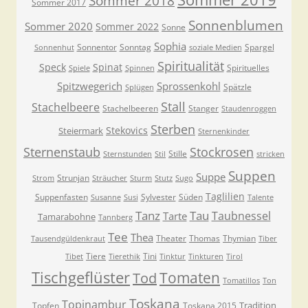
Sommer 2018
Sommer 2017
Sonnenblumen
Sommer 2020
Sommer 2022
Sonne
Sophia
Sonnentor
Sonntag
Spargel
Sonnenhut
soziale Medien
Spiritualität
Speck
Spinat
Spirituelles
Spiele
Spinnen
Spitzwegerich
Sprossenkohl
Spätzle
Splügen
Stall
Stachelbeere
Stachelbeeren
Stanger
Staudenroggen
Sterben
Stekovics
Steiermark
Sternenkinder
Sternenstaub
Stockrosen
Stille
Sternstunden
Stil
stricken
Suppen
Suppe
Strunjan
Strom
Sträucher
Sturm
Stutz
Sugo
Taglilien
Suppenfasten
Sylvester
Süden
Susanne
Susi
Talente
Tanz
Tau
Taubnessel
Tarte
Tamarabohne
Tannberg
Tee
Thea
Theater
Thomas
Thymian
Tausendgüldenkraut
Tiber
Tiere
Tini
Tibet
Tierethik
Tinktur
Tinkturen
Tirol
Tischgeflüster
Tomaten
Tod
Tomatillos
Ton
Toskana
Topinambur
Tradition
Topfen
Toskana 2015