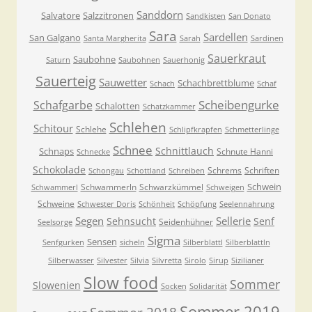
Sanddorn
Salvatore
Salzzitronen
Sandkisten
San Donato
Sara
Sardellen
San Galgano
Santa Margherita
Sarah
Sardinen
Sauerkraut
Saubohne
Saturn
Saubohnen
Sauerhonig
Sauerteig
Sauwetter
Schachbrettblume
Schach
Schaf
Scheibengurke
Schafgarbe
Schalotten
Schatzkammer
Schlehen
Schitour
Schlehe
Schlipfkrapfen
Schmetterlinge
Schnee
Schnittlauch
Schnaps
Schnute Hanni
Schnecke
Schokolade
Schrems
Schriften
Schongau
Schottland
Schreiben
Schwein
Schwammerln
Schwarzkümmel
Schwammerl
Schweigen
Schweine
Schwester Doris
Schönheit
Schöpfung
Seelennahrung
Segen
Sellerie
Sehnsucht
Senf
Seidenhühner
Seelsorge
Sigma
Sensen
Senfgurken
sicheln
Silberblattl
Silberblattln
Silberwasser
Silvester
Silvia
Silvretta
Sirolo
Sirup
Sizilianer
Slow food
Sommer
Slowenien
Socken
Solidarität
Sommer 2019