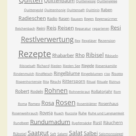
Quittenbaum
Quittenessig
Quittengelee
Raben
Quittengold
Quittenhonig
Quittensaft
Quittinis
Radieschen
Radio
Rasen
Raupen
Regen
Regenwürmer
Resi
Reis
Reisen
Reini
Reichenbach
Reparatur
reparieren
Restlverwertung
Rezension
Rex
Rexgläser
Rezepte
Ribisel
Rho
Rhabarber
Ribiseln
Riegele
Richard
Ribiselsaft
Rieden
Rieden See
Riesenkamille
Ringelblume
Risotto
Rindenmulch
Rindfleisch
Ringelblumen
riso
Rittersporn
Ritschi
Rispenhortensie
Rita
Ritual
Rituale
Rizinus
Rohnen
Robert
Rodeln
Rollatorjahr
Rohnenkraut
Rom
Rosen
Rosa
Rosenhaus
Romeo
Roma
Rosenblätter
Roveja
Ruhe
Rosenweihrauch
Ruach
Ruccola
Ruhe und Langsamkeit
Rundumadum
Rust
Räuchern
Rundbeet
Rupfensäcke
Saatgut
Salat
Salbei
Rübstiel
Saft
Salami
Salomonssiegel