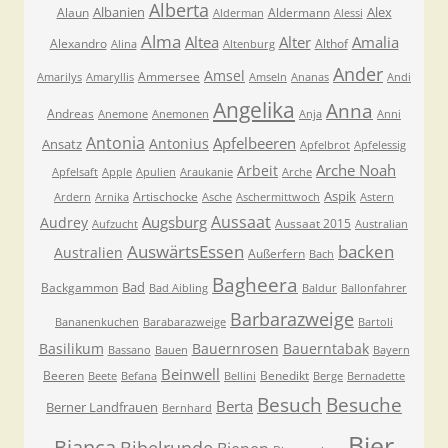
Alberta
Albanien
Alex
Alaun
Aldermann
Alderman
Alessi
Alma
Altea
Alter
Amalia
Alexandro
Althof
Alina
Altenburg
Ander
Amsel
Ammersee
Amarilys
Amaryllis
Amseln
Ananas
Andi
Angelika
Anna
Andreas
Anemone
Anemonen
Anja
Anni
Antonia
Apfelbeeren
Antonius
Ansatz
Apfelbrot
Apfelessig
Arche Noah
Arbeit
Apfelsaft
Apple
Apulien
Araukanie
Arche
Aspik
Artischocke
Ardern
Arnika
Asche
Aschermittwoch
Astern
Aussaat
Augsburg
Audrey
Aussaat 2015
Aufzucht
Australian
AuswärtsEssen
backen
Australien
Außerfern
Bach
Bagheera
Bad
Backgammon
Bad Aibling
Baldur
Ballonfahrer
Barbarazweige
Bananenkuchen
Barabarazweige
Bartoli
Basilikum
Bauernrosen
Bauerntabak
Bassano
Bauen
Bayern
Beinwell
Beeren
Benedikt
Beete
Befana
Bellini
Berge
Bernadette
Besuche
Besuch
Berta
Berner Landfrauen
Bernhard
Bier
Bianca
Bibelrunde