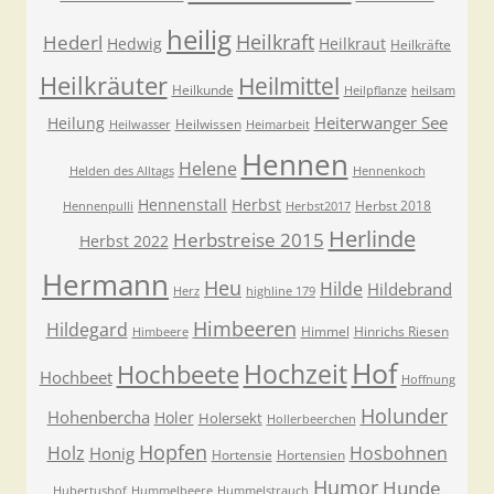
heilig
Heilkraft
Hederl
Hedwig
Heilkraut
Heilkräfte
Heilkräuter
Heilmittel
Heilkunde
Heilpflanze
heilsam
Heiterwanger See
Heilung
Heilwissen
Heilwasser
Heimarbeit
Hennen
Helene
Helden des Alltags
Hennenkoch
Hennenstall
Herbst
Herbst 2018
Hennenpulli
Herbst2017
Herlinde
Herbstreise 2015
Herbst 2022
Hermann
Heu
Hilde
Hildebrand
Herz
highline 179
Himbeeren
Hildegard
Himmel
Hinrichs Riesen
Himbeere
Hof
Hochzeit
Hochbeete
Hochbeet
Hoffnung
Holunder
Hohenbercha
Holer
Holersekt
Hollerbeerchen
Hopfen
Holz
Hosbohnen
Honig
Hortensie
Hortensien
Humor
Hunde
Hubertushof
Hummelbeere
Hummelstrauch