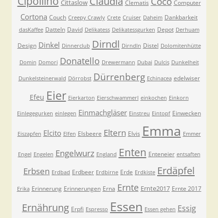
Cipollino
Claudia
Coco
Cittaslow
Clematis
Computer
Cortona
Couch
Dankbarkeit
Creepy Crawly
Crete
Cruiser
Daheim
Datteln
David
Depot
dasKaffee
Delikatess
Delikatessgurken
Derhuam
Dirndl
Dinkel
Design
Distel
Dinnerclub
Dirndln
Dolomitenhütte
Donatello
Domin
Domori
Drewermann
Dubai
Dulcis
Dunkelheit
Dürrenberg
edelwiser
Dunkelsteinerwald
Dörrobst
Echinacea
Eier
Efeu
Eierkarton
Eierschwammerl
einkochen
Einkorn
Einmachgläser
Einwecken
Einlegegurken
einlegen
Einstreu
Eintopf
Emma
Eltern
Elcito
Elsbeere
Elvis
Eiszapfen
Elfen
Emmer
Enten
Engelwurz
Enteneier
Engel
Engelen
England
entsaften
Erdäpfel
Erbsen
Erdbeer
Erde
Erdbad
Erdbirne
Erdkiste
Ernte
Ernte2017
Erinnerung
Erinnerungen
Erna
Ernte 2017
Erika
Essen
Ernährung
Essig
Erpfi
Espresso
Essen gehen