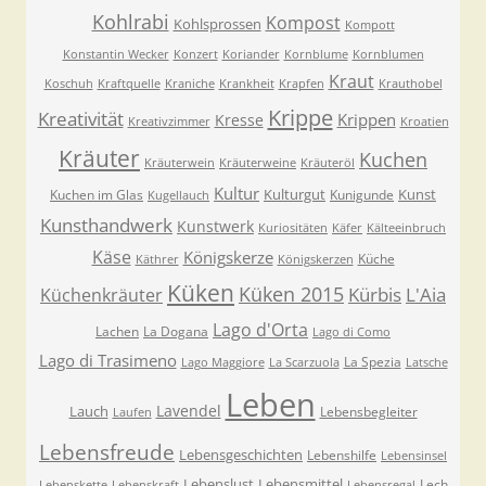
Kohlrabi
Kompost
Kohlsprossen
Kompott
Konstantin Wecker
Konzert
Koriander
Kornblume
Kornblumen
Kraut
Koschuh
Kraftquelle
Kraniche
Krankheit
Krapfen
Krauthobel
Krippe
Kreativität
Krippen
Kresse
Kreativzimmer
Kroatien
Kräuter
Kuchen
Kräuterwein
Kräuterweine
Kräuteröl
Kultur
Kulturgut
Kunst
Kuchen im Glas
Kunigunde
Kugellauch
Kunsthandwerk
Kunstwerk
Kuriositäten
Käfer
Kälteeinbruch
Käse
Königskerze
Küche
Käthrer
Königskerzen
Küken
Küken 2015
Kürbis
L'Aia
Küchenkräuter
Lago d'Orta
Lachen
La Dogana
Lago di Como
Lago di Trasimeno
La Spezia
Lago Maggiore
La Scarzuola
Latsche
Leben
Lavendel
Lauch
Lebensbegleiter
Laufen
Lebensfreude
Lebensgeschichten
Lebenshilfe
Lebensinsel
Lebenslust
Lebensmittel
Lech
Lebenskette
Lebenskraft
Lebensregal