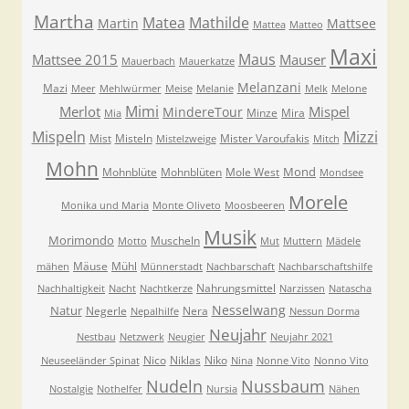
Martha
Matea
Mathilde
Martin
Mattsee
Mattea
Matteo
Maxi
Maus
Mattsee 2015
Mauser
Mauerbach
Mauerkatze
Melanzani
Mazi
Meer
Mehlwürmer
Meise
Melanie
Melk
Melone
Mimi
Merlot
Mispel
MindereTour
Minze
Mira
Mia
Mispeln
Mizzi
Mist
Misteln
Mister Varoufakis
Mistelzweige
Mitch
Mohn
Mond
Mohnblüte
Mohnblüten
Mole West
Mondsee
Morele
Monika und Maria
Monte Oliveto
Moosbeeren
Musik
Morimondo
Muscheln
Motto
Mut
Muttern
Mädele
Mäuse
Mühl
mähen
Münnerstadt
Nachbarschaft
Nachbarschaftshilfe
Nahrungsmittel
Nachhaltigkeit
Nacht
Nachtkerze
Narzissen
Natascha
Nesselwang
Natur
Negerle
Nera
Nepalhilfe
Nessun Dorma
Neujahr
Nestbau
Netzwerk
Neugier
Neujahr 2021
Nico
Niklas
Niko
Neuseeländer Spinat
Nina
Nonne Vito
Nonno Vito
Nudeln
Nussbaum
Nostalgie
Nothelfer
Nursia
Nähen