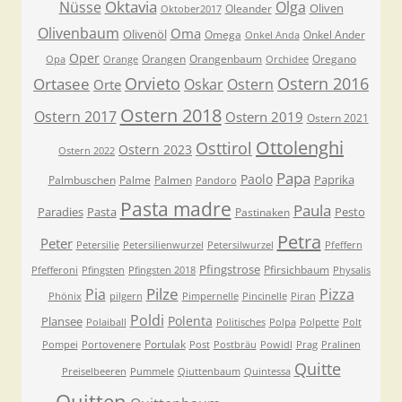
Oktavia
Nüsse
Olga
Oliven
Oleander
Oktober2017
Olivenbaum
Oma
Olivenöl
Omega
Onkel Ander
Onkel Anda
Oper
Orangen
Orangenbaum
Oregano
Opa
Orange
Orchidee
Orvieto
Ostern 2016
Ortasee
Oskar
Ostern
Orte
Ostern 2018
Ostern 2017
Ostern 2019
Ostern 2021
Ottolenghi
Osttirol
Ostern 2023
Ostern 2022
Papa
Paolo
Paprika
Palmbuschen
Palme
Palmen
Pandoro
Pasta madre
Paula
Paradies
Pasta
Pesto
Pastinaken
Petra
Peter
Petersilie
Petersilienwurzel
Petersilwurzel
Pfeffern
Pfingstrose
Pfirsichbaum
Pfefferoni
Pfingsten
Pfingsten 2018
Physalis
Pilze
Pia
Pizza
Phönix
pilgern
Pimpernelle
Pincinelle
Piran
Poldi
Polenta
Plansee
Polaiball
Politisches
Polpa
Polpette
Polt
Portulak
Pompei
Portovenere
Post
Postbräu
Powidl
Prag
Pralinen
Quitte
Preiselbeeren
Pummele
Qiuttenbaum
Quintessa
Quitten