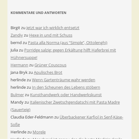
KOMMENTARE UND ANTWORTEN
Birgit
zu
Jetzt war ich wirklich entsetzt
Zandiy
zu
Hexe in und mit Schuss
bernd
zu
Pasta alla Norma (aus “Simple”, Ottolenghi)
Julia
zu
Porridge salzig: gegen Erkältung hilft Haferbrei mit
Hühnersuppe!
Hermann
zu
Grüner Couscous
Jana Bryk
zu
Apulisches Brot
herlinde
zu
Wenn Gartenträume wahr werden
herlinde
zu
In den Scheunen des Lebens stöbern
Bulmer
zu
Kunsthandwerk oder Handwerkskunst
Mandy
zu
Italienischer Zwetschgendatschi mit Pasta Madre
(Sauerteig)
Claudia Eder-Feldmann
zu
Überbackener Karfiol in Senf-Käse-
Soße
Herlinde
zu
Morele