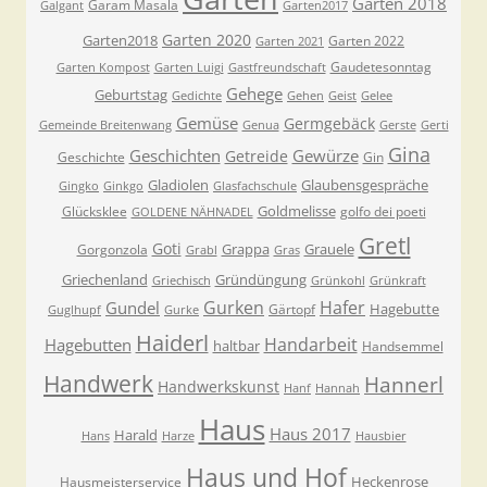
Garten 2018
Garam Masala
Galgant
Garten2017
Garten 2020
Garten2018
Garten 2022
Garten 2021
Gaudetesonntag
Garten Kompost
Garten Luigi
Gastfreundschaft
Gehege
Geburtstag
Gedichte
Gehen
Geist
Gelee
Gemüse
Germgebäck
Gemeinde Breitenwang
Genua
Gerste
Gerti
Gina
Geschichten
Gewürze
Getreide
Geschichte
Gin
Gladiolen
Glaubensgespräche
Gingko
Ginkgo
Glasfachschule
Goldmelisse
Glücksklee
golfo dei poeti
GOLDENE NÄHNADEL
Gretl
Goti
Grappa
Grauele
Gorgonzola
Grabl
Gras
Griechenland
Gründüngung
Griechisch
Grünkohl
Grünkraft
Gurken
Hafer
Gundel
Hagebutte
Gärtopf
Guglhupf
Gurke
Haiderl
Handarbeit
Hagebutten
haltbar
Handsemmel
Handwerk
Hannerl
Handwerkskunst
Hanf
Hannah
Haus
Haus 2017
Harald
Hans
Harze
Hausbier
Haus und Hof
Heckenrose
Hausmeisterservice