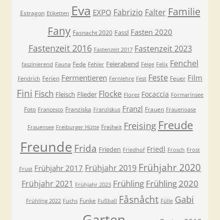
Eva
Familie
Fabrizio
Falter
EXPO
Estragon
Etiketten
Fany
Fasten 2020
Fassl
Fasnacht 2020
Fastenzeit 2016
Fastenzeit 2023
Fastenzeit 2017
Fenchel
Feierabend
Fede
faszinierend
Fauna
Fehler
Feige
Felix
Feste
Fermentieren
Film
Ferien
Feuer
Fendrich
Fernlehre
Fest
Fini
Fisch
Flocke
Focaccia
Fleisch
Flieder
Florez
Formarinsee
Franzl
Foto
Franziska
Frauen
Francesco
Franziskus
Frauenoase
Freude
Freising
Freiheit
Frauensee
Freiburger Hütte
Freunde
Frida
Friedl
Frieden
Friedhof
Frosch
Frost
Frühjahr 2020
Frühjahr 2019
Frühjahr 2017
Frust
Frühling
Frühling 2020
Frühjahr 2021
Frühjahr 2023
Fåsnåcht
Gabi
Funke
Frühling 2022
Fuchs
Fußball
Fülle
Garten