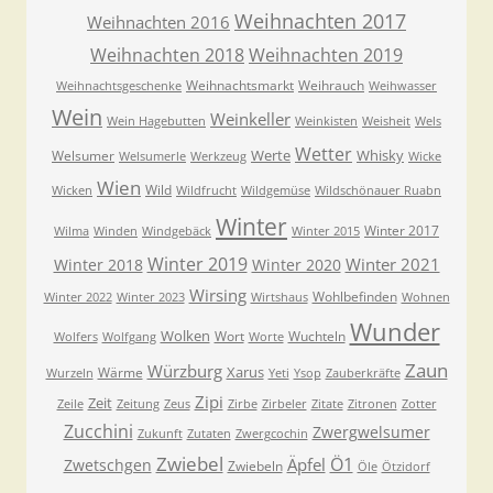
Weihnachten 2017
Weihnachten 2016
Weihnachten 2018
Weihnachten 2019
Weihnachtsmarkt
Weihrauch
Weihnachtsgeschenke
Weihwasser
Wein
Weinkeller
Wein Hagebutten
Weinkisten
Weisheit
Wels
Wetter
Werte
Whisky
Welsumer
Welsumerle
Werkzeug
Wicke
Wien
Wild
Wicken
Wildfrucht
Wildgemüse
Wildschönauer Ruabn
Winter
Winter 2017
Wilma
Winden
Windgebäck
Winter 2015
Winter 2019
Winter 2021
Winter 2018
Winter 2020
Wirsing
Wohlbefinden
Winter 2022
Winter 2023
Wirtshaus
Wohnen
Wunder
Wolken
Wort
Wuchteln
Wolfers
Wolfgang
Worte
Zaun
Würzburg
Xarus
Wärme
Wurzeln
Yeti
Ysop
Zauberkräfte
Zipi
Zeit
Zeile
Zeitung
Zeus
Zirbe
Zirbeler
Zitate
Zitronen
Zotter
Zucchini
Zwergwelsumer
Zukunft
Zutaten
Zwergcochin
Zwiebel
Ö1
Äpfel
Zwetschgen
Zwiebeln
Öle
Ötzidorf