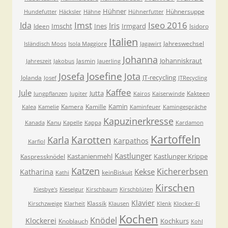
Hühner
Hühnersuppe
Hundefutter
Häcksler
Hähne
Hühnerfutter
Imst
Iseo 2016
Ida
Iris
Imscht
Ines
Irmgard
Ideen
Isidoro
Italien
Jahreswechsel
Isländisch Moos
Isola Maggiore
Jagawirt
Johanna
Johanniskraut
Jasmin
Jahreszeit
Jakobus
Jauerling
Josefa
Josefine
Jota
JT-recycling
Jolanda
Josef
JTRecycling
Kaffee
Jule
Jutta
Kakteen
Jungpflanzen
Jupiter
Kairos
Kaiserwinde
Kamin
Kamera
Kamille
Kalea
Kamelie
Kaminfeuer
Kamingespräche
Kapuzinerkresse
Kanu
Kanada
Kapelle
Kappa
Kardamon
Kartoffeln
Karla
Karotten
Karpathos
Karfiol
Kastlunger
Kastanienmehl
Kastlunger Krippe
Kaspressknödel
Katzen
Kichererbsen
Kekse
Katharina
keinBiskuit
Kathi
Kirschen
Kiesbye's
Kieselgur
Kirschbaum
Kirschblüten
Klavier
Klassik
Kirschzweige
Klarheit
Klausen
Klenk
Klocker-Ei
Kochen
Knödel
Klockerei
Kochkurs
Knoblauch
Kohl