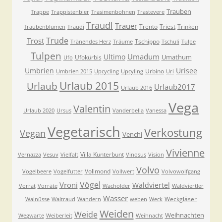
Trauben
Trappe
Trappistenbier
Trasimenbohnen
Trastevere
Traudl
Trauer
Trento
Triest
Trinken
Traubenblumen
Traudi
Trude
Trost
Tschippo
Tränendes Herz
Träume
Tschuli
Tulpe
Tulpen
Umadum
Ultimo
Umathum
Ufokürbis
Ufo
Umbrien
Urisee
Urbino
Umbrien 2015
Upcycling
Upcyling
Uri
Urlaub 2015
Urlaub
Urlaub2017
Urlaub 2016
Vega
Valentin
Urlaub 2020
Ursus
Vanderbella
Vanessa
Vegetarisch
Verkostung
Vegan
Venchi
Vivienne
Villa Kunterbunt
Vernazza
Vesuv
Vielfalt
Vinosus
Vision
Volvo
Vollmond
Vogelbeere
Vogelfutter
Vollwert
Volvowolfgang
Vögel
Vroni
Waldviertel
Vorrat
Vorräte
Wacholder
Waldviertler
Wasser
Weckgläser
Walnüsse
Waltraud
Wandern
weben
Weck
Weiden
Weide
Weihnachten
Wegwarte
Weiberleit
Weihnacht