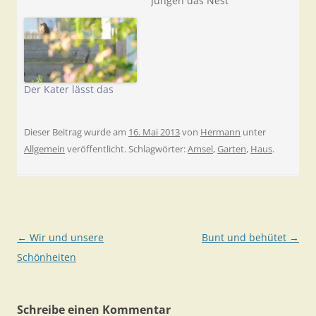
Jungen das Nest
verlassen. Eines davon
mit einem Umweg in
unser Schupfele. Wir
haben es rechtzeitig
entdeckt und hoffen
auf eine weiterhin so
Der Kater lässt das
gelungene Aufzucht.
Ruhig ist es jetzt
wieder auf der
Dieser Beitrag wurde am
16. Mai 2013
von
Hermann
unter
Terrasse. Das
Allgemein
veröffentlicht. Schlagwörter:
Amsel
,
Garten
,
Haus
.
morgendliche Ritual,
den Eltern…
Beitragsnavigation
←
Wir und unsere
Bunt und behütet
→
Schönheiten
Schreibe einen Kommentar