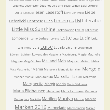
Legenot
Legenest
Legenester
Leib und Seele
Leinen
Leisi
Lektüre
Lesestoff
Liebe
lesen
Lena
Licht
Leselust
Lichtmess
Literatur
Linsen
Lisl
Liebstöckl
Lienzrose
Lilien
Lisa
Little Miss Sunshine
Lockenweide
Lokum
Lollorosso
Lotte
Lucia
Lombardei
Luigi
Lorbeer
Lomo
Loreto
Luca
Luise
Luis
Lärche
Lupinie
Luigi Nono
Löwenmaul
Magie
Löwenzahn
Magnolie
Löwenmäulchen
Magalena
Magdeburg
Mailand
Mais
Majoran
Magnum
Maiglöckchen
Malfatti
Malve
Mangold
Mama
Manarola
Malz
Malznerhof
Mandelbäumchen
Marcella Hazan
Manufaktum
Manner
Manuel
Maremma
Margherita
Margit
Maria
Maria Bildhauer
Maria Bildhausen
Maria Lichtmess
Maria Heel
Marianne
Marilyn
Marillen
Marken
Marion
Marienplatz
Marietta
Marken 2016
Marmelade
Marmeladen
Marolo