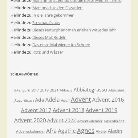
Herlinde
zu
Manchmal ist genau das die beste Medizin: Smile
Herlinde
zu
Man beachte den Eiszapfen
Herlinde
zu
In die Jahre gekommen
Herlinde
zu
So schaut’s aus
Herlinde
zu
Dieses Naturphänomen erleben wir jedes Jahr
Herlinde
zu
Dieses Mal: Rodeln
Herlinde
zu
Das erste Mal wieder im Schnee
Herlinde
zu
Rotz und Wåsser
SCHLAGWÖRTER
Abbiategrasso
2019
2021
Abschied
#Känguru
2017
Abbazia
Advent
Adela
Advent 2016
Ada
Absurdistan
Adolf
Advent 2018
Advent 2019
Advent 2017
Advent 2020
Advent 2022
Adventkalender
Adventkranz
Agnes
Afra
Agathe
Aladin
Akelei
Adventskalender