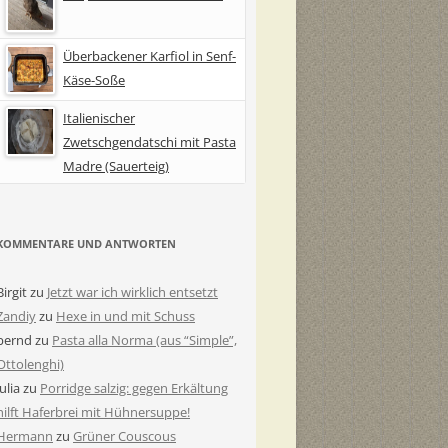
Überbackener Karfiol in Senf-
Käse-Soße
Italienischer
Zwetschgendatschi mit Pasta
Madre (Sauerteig)
KOMMENTARE UND ANTWORTEN
Birgit
zu
Jetzt war ich wirklich entsetzt
Zandiy
zu
Hexe in und mit Schuss
bernd
zu
Pasta alla Norma (aus “Simple”,
Ottolenghi)
Julia
zu
Porridge salzig: gegen Erkältung
hilft Haferbrei mit Hühnersuppe!
Hermann
zu
Grüner Couscous