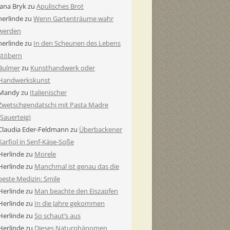
Jana Bryk
zu
Apulisches Brot
herlinde
zu
Wenn Gartenträume wahr
werden
herlinde
zu
In den Scheunen des Lebens
stöbern
Bulmer
zu
Kunsthandwerk oder
Handwerkskunst
Mandy
zu
Italienischer
Zwetschgendatschi mit Pasta Madre
(Sauerteig)
Claudia Eder-Feldmann
zu
Überbackener
Karfiol in Senf-Käse-Soße
Herlinde
zu
Morele
Herlinde
zu
Manchmal ist genau das die
beste Medizin: Smile
Herlinde
zu
Man beachte den Eiszapfen
Herlinde
zu
In die Jahre gekommen
Herlinde
zu
So schaut’s aus
Herlinde
zu
Dieses Naturphänomen