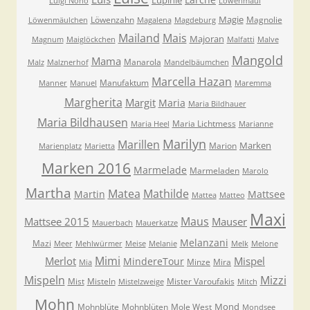
Lupinie
Luigi Nono
Löwenmaul
Magie
Löwenzahn
Magnolie
Löwenmäulchen
Magalena
Magdeburg
Mailand
Mais
Majoran
Magnum
Maiglöckchen
Malfatti
Malve
Mangold
Mama
Manarola
Malz
Malznerhof
Mandelbäumchen
Marcella Hazan
Manufaktum
Manner
Manuel
Maremma
Margherita
Margit
Maria
Maria Bildhauer
Maria Bildhausen
Maria Lichtmess
Maria Heel
Marianne
Marilyn
Marillen
Marken
Marion
Marienplatz
Marietta
Marken 2016
Marmelade
Marmeladen
Marolo
Martha
Matea
Mathilde
Martin
Mattsee
Mattea
Matteo
Maxi
Maus
Mattsee 2015
Mauser
Mauerbach
Mauerkatze
Melanzani
Mazi
Meer
Mehlwürmer
Meise
Melanie
Melk
Melone
Mimi
Merlot
Mispel
MindereTour
Minze
Mira
Mia
Mispeln
Mizzi
Mist
Misteln
Mister Varoufakis
Mistelzweige
Mitch
Mohn
Mond
Mohnblüte
Mohnblüten
Mole West
Mondsee