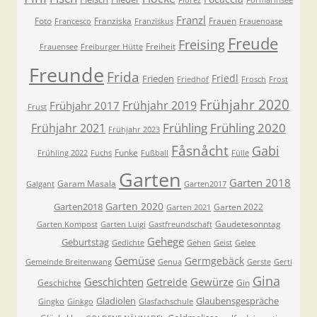
Florez
Formarinsee
Franzl
Foto
Franziska
Frauen
Francesco
Franziskus
Frauenoase
Freude
Freising
Freiheit
Frauensee
Freiburger Hütte
Freunde
Frida
Friedl
Frieden
Friedhof
Frosch
Frost
Frühjahr 2020
Frühjahr 2019
Frühjahr 2017
Frust
Frühling
Frühling 2020
Frühjahr 2021
Frühjahr 2023
Fåsnåcht
Gabi
Funke
Frühling 2022
Fuchs
Fußball
Fülle
Garten
Garten 2018
Garam Masala
Galgant
Garten2017
Garten 2020
Garten2018
Garten 2022
Garten 2021
Gaudetesonntag
Garten Kompost
Garten Luigi
Gastfreundschaft
Gehege
Geburtstag
Gedichte
Gehen
Geist
Gelee
Gemüse
Germgebäck
Gemeinde Breitenwang
Genua
Gerste
Gerti
Gina
Geschichten
Gewürze
Getreide
Geschichte
Gin
Gladiolen
Glaubensgespräche
Gingko
Ginkgo
Glasfachschule