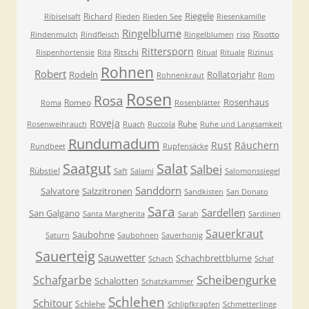
Riegele
Richard
Ribiselsaft
Rieden
Rieden See
Riesenkamille
Ringelblume
Risotto
Rindenmulch
Rindfleisch
Ringelblumen
riso
Rittersporn
Ritschi
Rispenhortensie
Rita
Ritual
Rituale
Rizinus
Rohnen
Robert
Rodeln
Rollatorjahr
Rohnenkraut
Rom
Rosen
Rosa
Rosenhaus
Romeo
Roma
Rosenblätter
Roveja
Ruhe
Rosenweihrauch
Ruach
Ruccola
Ruhe und Langsamkeit
Rundumadum
Rust
Räuchern
Rundbeet
Rupfensäcke
Saatgut
Salat
Salbei
Rübstiel
Saft
Salami
Salomonssiegel
Sanddorn
Salvatore
Salzzitronen
Sandkisten
San Donato
Sara
Sardellen
San Galgano
Santa Margherita
Sarah
Sardinen
Sauerkraut
Saubohne
Saturn
Saubohnen
Sauerhonig
Sauerteig
Sauwetter
Schachbrettblume
Schach
Schaf
Scheibengurke
Schafgarbe
Schalotten
Schatzkammer
Schlehen
Schitour
Schlehe
Schlipfkrapfen
Schmetterlinge