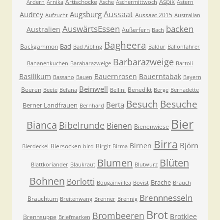
Aspik
Artischocke
Ardern
Arnika
Asche
Aschermittwoch
Astern
Aussaat
Augsburg
Audrey
Aussaat 2015
Aufzucht
Australian
AuswärtsEssen
backen
Australien
Außerfern
Bach
Bagheera
Bad
Backgammon
Bad Aibling
Baldur
Ballonfahrer
Barbarazweige
Bananenkuchen
Barabarazweige
Bartoli
Basilikum
Bauernrosen
Bauerntabak
Bassano
Bauen
Bayern
Beinwell
Beeren
Benedikt
Beete
Befana
Bellini
Berge
Bernadette
Besuche
Besuch
Berta
Berner Landfrauen
Bernhard
Bier
Bianca
Bibelrunde
Bienen
Bienenwiese
Birra
Björn
Birnen
Biersocken
Birgit
Bierdeckel
bird
Birma
Blumen
Blüten
Blattkoriander
Blaukraut
Blutwurz
Bohnen
Borlotti
Brache
Bougainvillea
Bovist
Brauch
Brennnesseln
Brauchtum
Breitenwang
Brenner
Brennig
Brot
Brombeeren
Brotklee
Brennsuppe
Briefmarken