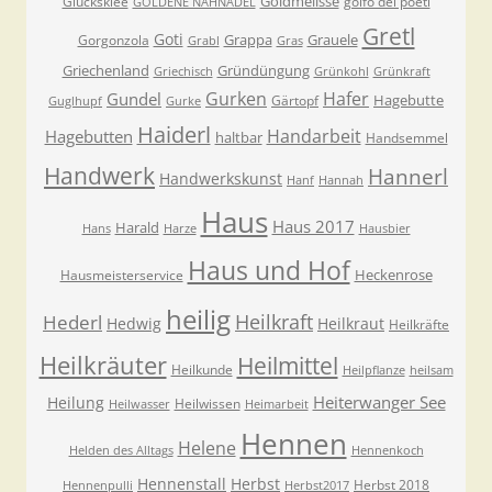
Goldmelisse
Glücksklee
golfo dei poeti
GOLDENE NÄHNADEL
Gretl
Goti
Grappa
Grauele
Gorgonzola
Grabl
Gras
Griechenland
Gründüngung
Griechisch
Grünkohl
Grünkraft
Gurken
Hafer
Gundel
Hagebutte
Gärtopf
Guglhupf
Gurke
Haiderl
Handarbeit
Hagebutten
haltbar
Handsemmel
Handwerk
Hannerl
Handwerkskunst
Hanf
Hannah
Haus
Haus 2017
Harald
Hans
Harze
Hausbier
Haus und Hof
Heckenrose
Hausmeisterservice
heilig
Heilkraft
Hederl
Hedwig
Heilkraut
Heilkräfte
Heilkräuter
Heilmittel
Heilkunde
Heilpflanze
heilsam
Heiterwanger See
Heilung
Heilwissen
Heilwasser
Heimarbeit
Hennen
Helene
Helden des Alltags
Hennenkoch
Hennenstall
Herbst
Herbst 2018
Hennenpulli
Herbst2017