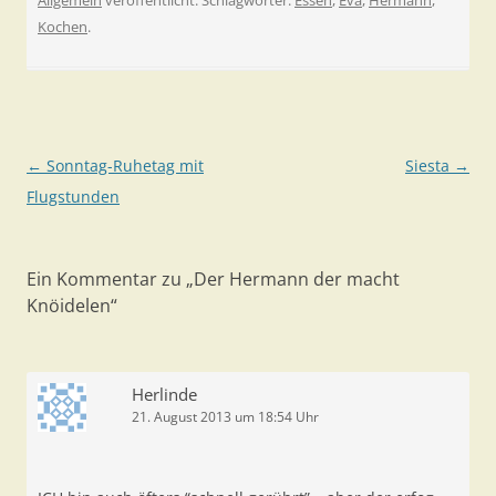
Allgemein
veröffentlicht. Schlagwörter:
Essen
,
Eva
,
Hermann
,
Kochen
.
Beitragsnavigation
←
Sonntag-Ruhetag mit
Siesta
→
Flugstunden
Ein Kommentar zu „
Der Hermann der macht
Knöidelen
“
Herlinde
21. August 2013 um 18:54 Uhr