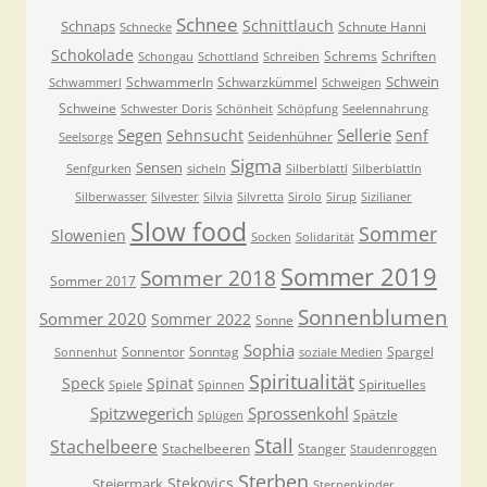
Schnee
Schnittlauch
Schnaps
Schnute Hanni
Schnecke
Schokolade
Schrems
Schriften
Schongau
Schottland
Schreiben
Schwein
Schwammerln
Schwarzkümmel
Schwammerl
Schweigen
Schweine
Schwester Doris
Schönheit
Schöpfung
Seelennahrung
Segen
Sellerie
Sehnsucht
Senf
Seidenhühner
Seelsorge
Sigma
Sensen
Senfgurken
sicheln
Silberblattl
Silberblattln
Silberwasser
Silvester
Silvia
Silvretta
Sirolo
Sirup
Sizilianer
Slow food
Sommer
Slowenien
Socken
Solidarität
Sommer 2019
Sommer 2018
Sommer 2017
Sonnenblumen
Sommer 2020
Sommer 2022
Sonne
Sophia
Sonnentor
Sonntag
Spargel
Sonnenhut
soziale Medien
Spiritualität
Speck
Spinat
Spirituelles
Spiele
Spinnen
Spitzwegerich
Sprossenkohl
Spätzle
Splügen
Stall
Stachelbeere
Stachelbeeren
Stanger
Staudenroggen
Sterben
Stekovics
Steiermark
Sternenkinder