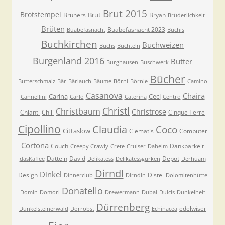
Brut 2015
Brotstempel
Brut
Bruners
Bryan
Brüderlichkeit
Brüten
Buabefasnacht 2023
Buabefasnacht
Buchis
Buchkirchen
Buchweizen
Buchs
Buchteln
Burgenland 2016
Butter
Burghausen
Buschwerk
Bücher
Butterschmalz
Bär
Bärlauch
Bäume
Börni
Börnie
Camino
Casanova
Chaira
Carina
Ceci
Cannellini
Carlo
Caterina
Centro
Christl
Christbaum
Christrose
Chianti
Chili
Cinque Terre
Cipollino
Claudia
Coco
Cittaslow
Clematis
Computer
Cortona
Couch
Dankbarkeit
Creepy Crawly
Crete
Cruiser
Daheim
Datteln
David
Depot
dasKaffee
Delikatess
Delikatessgurken
Derhuam
Dirndl
Dinkel
Design
Distel
Dinnerclub
Dirndln
Dolomitenhütte
Donatello
Domin
Domori
Drewermann
Dubai
Dulcis
Dunkelheit
Dürrenberg
edelwiser
Dunkelsteinerwald
Dörrobst
Echinacea