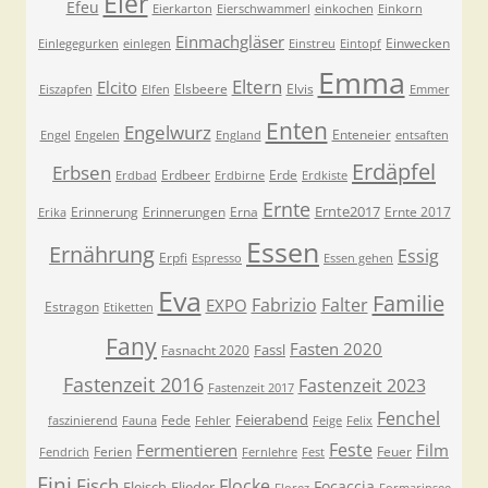
Eier
Efeu
Eierkarton
Eierschwammerl
einkochen
Einkorn
Einmachgläser
Einwecken
Einlegegurken
einlegen
Einstreu
Eintopf
Emma
Eltern
Elcito
Elsbeere
Elvis
Eiszapfen
Elfen
Emmer
Enten
Engelwurz
Enteneier
Engel
Engelen
England
entsaften
Erdäpfel
Erbsen
Erdbeer
Erde
Erdbad
Erdbirne
Erdkiste
Ernte
Ernte2017
Erinnerung
Erinnerungen
Erna
Ernte 2017
Erika
Essen
Ernährung
Essig
Erpfi
Espresso
Essen gehen
Eva
Familie
Fabrizio
Falter
EXPO
Estragon
Etiketten
Fany
Fasten 2020
Fassl
Fasnacht 2020
Fastenzeit 2016
Fastenzeit 2023
Fastenzeit 2017
Fenchel
Feierabend
Fede
faszinierend
Fauna
Fehler
Feige
Felix
Feste
Fermentieren
Film
Ferien
Feuer
Fendrich
Fernlehre
Fest
Fini
Fisch
Flocke
Focaccia
Fleisch
Flieder