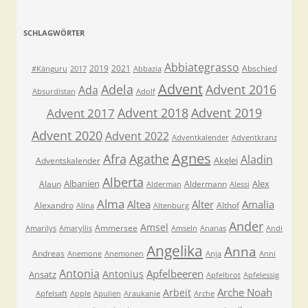
SCHLAGWÖRTER
Abbiategrasso
2019
2021
Abschied
#Känguru
2017
Abbazia
Advent
Adela
Advent 2016
Ada
Absurdistan
Adolf
Advent 2018
Advent 2019
Advent 2017
Advent 2020
Advent 2022
Adventkalender
Adventkranz
Agnes
Afra
Agathe
Aladin
Akelei
Adventskalender
Alberta
Albanien
Alex
Alaun
Aldermann
Alderman
Alessi
Alma
Altea
Alter
Amalia
Alexandro
Althof
Alina
Altenburg
Ander
Amsel
Ammersee
Amarilys
Amaryllis
Amseln
Ananas
Andi
Angelika
Anna
Andreas
Anemone
Anemonen
Anja
Anni
Antonia
Apfelbeeren
Antonius
Ansatz
Apfelbrot
Apfelessig
Arche Noah
Arbeit
Apfelsaft
Apple
Apulien
Araukanie
Arche