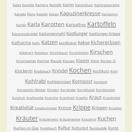
Kamin
Kamera
Kamille
Kalea
Kamelie
Kaminfeuer
Kamingespräche
Kapuzinerkresse
Kanu
Kanada
Kapelle
Kappa
Kardamon
Kartoffeln
Karla
Karotten
Karpathos
Karfiol
Kastlunger
Kastanienmehl
Kastlunger Krippe
Kaspressknödel
Katzen
Kichererbsen
Kekse
Katharina
keinBiskuit
Kathi
Kirschen
Kiesbye's
Kieselgur
Kirschbaum
Kirschblüten
Klavier
Klassik
Kirschzweige
Klarheit
Klausen
Klenk
Klocker-Ei
Kochen
Knödel
Klockerei
Kochkurs
Knoblauch
Kohl
Kohlrabi
Kompost
Kohlsprossen
Kompott
Konstantin Wecker
Konzert
Koriander
Kornblume
Kornblumen
Kraut
Koschuh
Kraftquelle
Kraniche
Krankheit
Krapfen
Krauthobel
Krippe
Kreativität
Krippen
Kresse
Kreativzimmer
Kroatien
Kräuter
Kuchen
Kräuterwein
Kräuterweine
Kräuteröl
Kultur
Kulturgut
Kunst
Kuchen im Glas
Kunigunde
Kugellauch