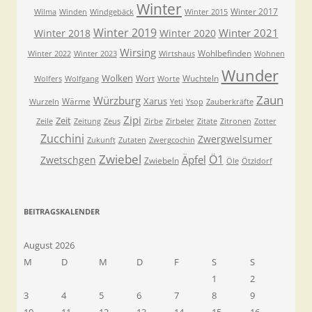
Winter
Winter 2017
Wilma
Winden
Windgebäck
Winter 2015
Winter 2019
Winter 2021
Winter 2018
Winter 2020
Wirsing
Wohlbefinden
Winter 2022
Winter 2023
Wirtshaus
Wohnen
Wunder
Wolken
Wort
Wuchteln
Wolfers
Wolfgang
Worte
Zaun
Würzburg
Xarus
Wärme
Wurzeln
Yeti
Ysop
Zauberkräfte
Zipi
Zeit
Zeile
Zeitung
Zeus
Zirbe
Zirbeler
Zitate
Zitronen
Zotter
Zucchini
Zwergwelsumer
Zukunft
Zutaten
Zwergcochin
Zwiebel
Ö1
Äpfel
Zwetschgen
Zwiebeln
Öle
Ötzidorf
BEITRAGSKALENDER
August 2026
M
D
M
D
F
S
S
1
2
3
4
5
6
7
8
9