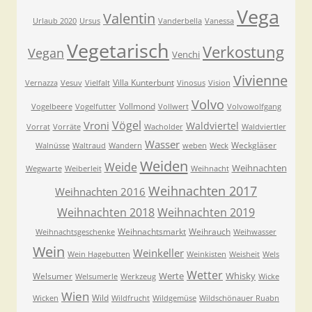
Vega
Valentin
Urlaub 2020
Ursus
Vanderbella
Vanessa
Vegetarisch
Verkostung
Vegan
Venchi
Vivienne
Villa Kunterbunt
Vernazza
Vesuv
Vielfalt
Vinosus
Vision
Volvo
Vollmond
Vogelbeere
Vogelfutter
Vollwert
Volvowolfgang
Vögel
Vroni
Waldviertel
Vorrat
Vorräte
Wacholder
Waldviertler
Wasser
Weckgläser
Walnüsse
Waltraud
Wandern
weben
Weck
Weiden
Weide
Weihnachten
Wegwarte
Weiberleit
Weihnacht
Weihnachten 2017
Weihnachten 2016
Weihnachten 2018
Weihnachten 2019
Weihnachtsmarkt
Weihrauch
Weihnachtsgeschenke
Weihwasser
Wein
Weinkeller
Wein Hagebutten
Weinkisten
Weisheit
Wels
Wetter
Werte
Whisky
Welsumer
Welsumerle
Werkzeug
Wicke
Wien
Wild
Wicken
Wildfrucht
Wildgemüse
Wildschönauer Ruabn