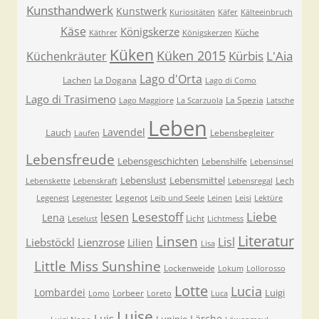
Kunsthandwerk
Kunstwerk
Kuriositäten
Käfer
Kälteeinbruch
Käse
Königskerze
Küche
Käthrer
Königskerzen
Küken
Küken 2015
Kürbis
L'Aia
Küchenkräuter
Lago d'Orta
Lachen
La Dogana
Lago di Como
Lago di Trasimeno
La Spezia
Lago Maggiore
La Scarzuola
Latsche
Leben
Lavendel
Lauch
Lebensbegleiter
Laufen
Lebensfreude
Lebensgeschichten
Lebenshilfe
Lebensinsel
Lebenslust
Lebensmittel
Lech
Lebenskette
Lebenskraft
Lebensregal
Legenot
Legenest
Legenester
Leib und Seele
Leinen
Leisi
Lektüre
Lesestoff
Liebe
lesen
Lena
Licht
Leselust
Lichtmess
Literatur
Linsen
Lisl
Liebstöckl
Lienzrose
Lilien
Lisa
Little Miss Sunshine
Lockenweide
Lokum
Lollorosso
Lotte
Lucia
Lombardei
Luigi
Lorbeer
Lomo
Loreto
Luca
Luise
Luis
Lärche