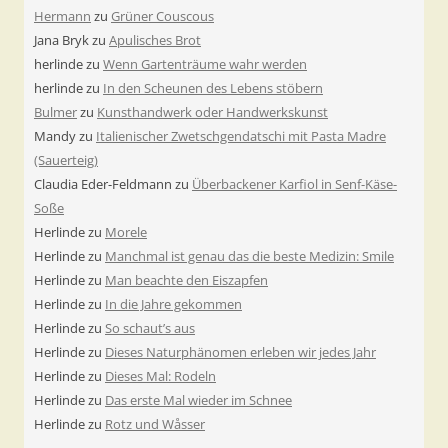
Hermann
zu
Grüner Couscous
Jana Bryk
zu
Apulisches Brot
herlinde
zu
Wenn Gartenträume wahr werden
herlinde
zu
In den Scheunen des Lebens stöbern
Bulmer
zu
Kunsthandwerk oder Handwerkskunst
Mandy
zu
Italienischer Zwetschgendatschi mit Pasta Madre
(Sauerteig)
Claudia Eder-Feldmann
zu
Überbackener Karfiol in Senf-Käse-
Soße
Herlinde
zu
Morele
Herlinde
zu
Manchmal ist genau das die beste Medizin: Smile
Herlinde
zu
Man beachte den Eiszapfen
Herlinde
zu
In die Jahre gekommen
Herlinde
zu
So schaut’s aus
Herlinde
zu
Dieses Naturphänomen erleben wir jedes Jahr
Herlinde
zu
Dieses Mal: Rodeln
Herlinde
zu
Das erste Mal wieder im Schnee
Herlinde
zu
Rotz und Wåsser