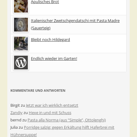
Apulisches Brot
Italienischer Zwetschgendatschi mit Pasta Madre
(Sauerteig)
Bleibt noch Hildegard
Endlich wieder im Garten!
KOMMENTARE UND ANTWORTEN
Birgit
zu
Jetzt war ich wirklich entsetzt
Zandiy
zu
Hexe in und mit Schuss
bernd
zu
Pasta alla Norma (aus “Simple”, Ottolenghi)
Julia
zu
Porridge salzig: gegen Erkältung hilft Haferbrei mit
Hühnersuppe!