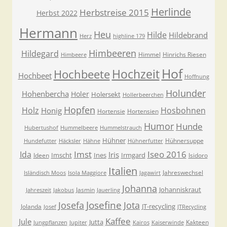
Herlinde
Herbstreise 2015
Herbst 2022
Hermann
Heu
Hilde
Hildebrand
Herz
highline 179
Himbeeren
Hildegard
Himmel
Hinrichs Riesen
Himbeere
Hof
Hochzeit
Hochbeete
Hochbeet
Hoffnung
Holunder
Hohenbercha
Holer
Holersekt
Hollerbeerchen
Hopfen
Holz
Hosbohnen
Honig
Hortensie
Hortensien
Humor
Hunde
Hubertushof
Hummelbeere
Hummelstrauch
Hühner
Hühnersuppe
Hundefutter
Häcksler
Hähne
Hühnerfutter
Imst
Iseo 2016
Ida
Iris
Imscht
Ines
Irmgard
Ideen
Isidoro
Italien
Jahreswechsel
Isländisch Moos
Isola Maggiore
Jagawirt
Johanna
Johanniskraut
Jasmin
Jahreszeit
Jakobus
Jauerling
Josefa
Josefine
Jota
JT-recycling
Jolanda
Josef
JTRecycling
Kaffee
Jule
Jutta
Kakteen
Jungpflanzen
Jupiter
Kairos
Kaiserwinde