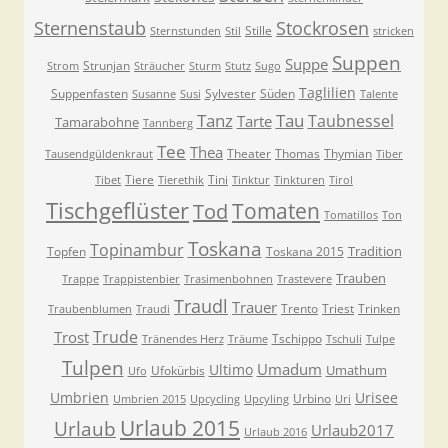
Sternenstaub
Stockrosen
Stille
Sternstunden
Stil
stricken
Suppen
Suppe
Strunjan
Strom
Sträucher
Sturm
Stutz
Sugo
Taglilien
Suppenfasten
Sylvester
Süden
Susanne
Susi
Talente
Tanz
Tau
Taubnessel
Tarte
Tamarabohne
Tannberg
Tee
Thea
Theater
Thomas
Thymian
Tausendgüldenkraut
Tiber
Tiere
Tini
Tibet
Tierethik
Tinktur
Tinkturen
Tirol
Tischgeflüster
Tomaten
Tod
Tomatillos
Ton
Toskana
Topinambur
Tradition
Topfen
Toskana 2015
Trauben
Trappe
Trappistenbier
Trasimenbohnen
Trastevere
Traudl
Trauer
Trento
Triest
Trinken
Traubenblumen
Traudi
Trude
Trost
Tschippo
Tränendes Herz
Träume
Tschuli
Tulpe
Tulpen
Umadum
Ultimo
Umathum
Ufokürbis
Ufo
Umbrien
Urisee
Urbino
Umbrien 2015
Upcycling
Upcyling
Uri
Urlaub 2015
Urlaub
Urlaub2017
Urlaub 2016