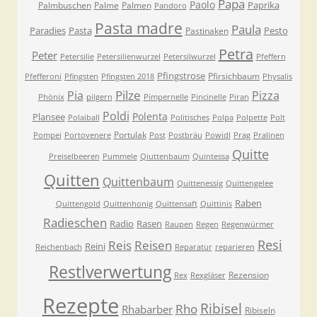
Papa
Paolo
Paprika
Palmbuschen
Palme
Palmen
Pandoro
Pasta madre
Paula
Paradies
Pasta
Pesto
Pastinaken
Petra
Peter
Petersilie
Petersilienwurzel
Petersilwurzel
Pfeffern
Pfingstrose
Pfirsichbaum
Pfefferoni
Pfingsten
Pfingsten 2018
Physalis
Pilze
Pia
Pizza
Phönix
pilgern
Pimpernelle
Pincinelle
Piran
Poldi
Polenta
Plansee
Polaiball
Politisches
Polpa
Polpette
Polt
Portulak
Pompei
Portovenere
Post
Postbräu
Powidl
Prag
Pralinen
Quitte
Preiselbeeren
Pummele
Qiuttenbaum
Quintessa
Quitten
Quittenbaum
Quittenessig
Quittengelee
Raben
Quittengold
Quittenhonig
Quittensaft
Quittinis
Radieschen
Radio
Rasen
Raupen
Regen
Regenwürmer
Resi
Reis
Reisen
Reini
Reichenbach
Reparatur
reparieren
Restlverwertung
Rezension
Rex
Rexgläser
Rezepte
Ribisel
Rho
Rhabarber
Ribiseln