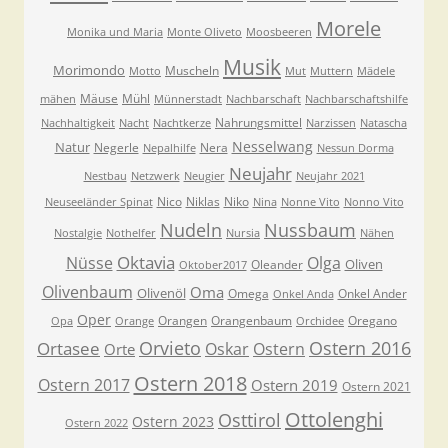
Morele
Monika und Maria
Monte Oliveto
Moosbeeren
Musik
Morimondo
Muscheln
Motto
Mut
Muttern
Mädele
Mäuse
Mühl
mähen
Münnerstadt
Nachbarschaft
Nachbarschaftshilfe
Nahrungsmittel
Nachhaltigkeit
Nacht
Nachtkerze
Narzissen
Natascha
Nesselwang
Natur
Negerle
Nera
Nepalhilfe
Nessun Dorma
Neujahr
Nestbau
Netzwerk
Neugier
Neujahr 2021
Nico
Niklas
Niko
Neuseeländer Spinat
Nina
Nonne Vito
Nonno Vito
Nudeln
Nussbaum
Nostalgie
Nothelfer
Nursia
Nähen
Oktavia
Nüsse
Olga
Oliven
Oleander
Oktober2017
Olivenbaum
Oma
Olivenöl
Omega
Onkel Ander
Onkel Anda
Oper
Orangen
Orangenbaum
Oregano
Opa
Orange
Orchidee
Orvieto
Ostern 2016
Ortasee
Oskar
Ostern
Orte
Ostern 2018
Ostern 2017
Ostern 2019
Ostern 2021
Ottolenghi
Osttirol
Ostern 2023
Ostern 2022