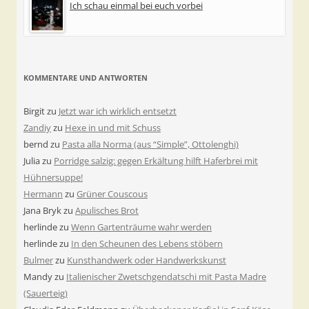
Ich schau einmal bei euch vorbei
KOMMENTARE UND ANTWORTEN
Birgit
zu
Jetzt war ich wirklich entsetzt
Zandiy
zu
Hexe in und mit Schuss
bernd
zu
Pasta alla Norma (aus “Simple”, Ottolenghi)
Julia
zu
Porridge salzig: gegen Erkältung hilft Haferbrei mit
Hühnersuppe!
Hermann
zu
Grüner Couscous
Jana Bryk
zu
Apulisches Brot
herlinde
zu
Wenn Gartenträume wahr werden
herlinde
zu
In den Scheunen des Lebens stöbern
Bulmer
zu
Kunsthandwerk oder Handwerkskunst
Mandy
zu
Italienischer Zwetschgendatschi mit Pasta Madre
(Sauerteig)