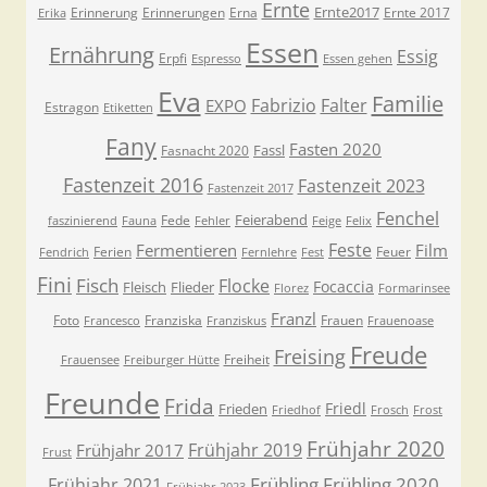
Ernte
Ernte2017
Erinnerung
Erinnerungen
Erna
Ernte 2017
Erika
Essen
Ernährung
Essig
Erpfi
Espresso
Essen gehen
Eva
Familie
Fabrizio
Falter
EXPO
Estragon
Etiketten
Fany
Fasten 2020
Fassl
Fasnacht 2020
Fastenzeit 2016
Fastenzeit 2023
Fastenzeit 2017
Fenchel
Feierabend
Fede
faszinierend
Fauna
Fehler
Feige
Felix
Feste
Fermentieren
Film
Ferien
Feuer
Fendrich
Fernlehre
Fest
Fini
Fisch
Flocke
Focaccia
Fleisch
Flieder
Florez
Formarinsee
Franzl
Foto
Franziska
Frauen
Francesco
Franziskus
Frauenoase
Freude
Freising
Freiheit
Frauensee
Freiburger Hütte
Freunde
Frida
Friedl
Frieden
Friedhof
Frosch
Frost
Frühjahr 2020
Frühjahr 2019
Frühjahr 2017
Frust
Frühling
Frühling 2020
Frühjahr 2021