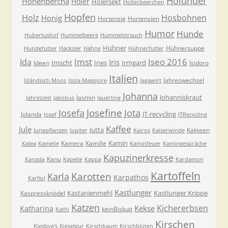
Holunder
Hohenbercha
Holer
Holersekt
Hollerbeerchen
Hopfen
Holz
Hosbohnen
Honig
Hortensie
Hortensien
Humor
Hunde
Hubertushof
Hummelbeere
Hummelstrauch
Hühner
Hühnersuppe
Hundefutter
Häcksler
Hähne
Hühnerfutter
Imst
Iseo 2016
Ida
Iris
Imscht
Ines
Irmgard
Ideen
Isidoro
Italien
Jahreswechsel
Isländisch Moos
Isola Maggiore
Jagawirt
Johanna
Johanniskraut
Jasmin
Jahreszeit
Jakobus
Jauerling
Josefa
Josefine
Jota
JT-recycling
Jolanda
Josef
JTRecycling
Kaffee
Jule
Jutta
Kakteen
Jungpflanzen
Jupiter
Kairos
Kaiserwinde
Kamin
Kamera
Kamille
Kalea
Kamelie
Kaminfeuer
Kamingespräche
Kapuzinerkresse
Kanu
Kanada
Kapelle
Kappa
Kardamon
Kartoffeln
Karla
Karotten
Karpathos
Karfiol
Kastlunger
Kastanienmehl
Kastlunger Krippe
Kaspressknödel
Katzen
Kichererbsen
Kekse
Katharina
keinBiskuit
Kathi
Kirschen
Kiesbye's
Kieselgur
Kirschbaum
Kirschblüten