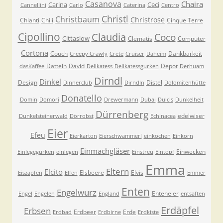
Casanova
Chaira
Carina
Ceci
Cannellini
Carlo
Caterina
Centro
Christl
Christbaum
Christrose
Chianti
Chili
Cinque Terre
Cipollino
Claudia
Coco
Cittaslow
Clematis
Computer
Cortona
Couch
Dankbarkeit
Creepy Crawly
Crete
Cruiser
Daheim
Datteln
David
Depot
dasKaffee
Delikatess
Delikatessgurken
Derhuam
Dirndl
Dinkel
Design
Distel
Dinnerclub
Dirndln
Dolomitenhütte
Donatello
Domin
Domori
Drewermann
Dubai
Dulcis
Dunkelheit
Dürrenberg
edelwiser
Dunkelsteinerwald
Dörrobst
Echinacea
Eier
Efeu
Eierkarton
Eierschwammerl
einkochen
Einkorn
Einmachgläser
Einwecken
Einlegegurken
einlegen
Einstreu
Eintopf
Emma
Eltern
Elcito
Elsbeere
Elvis
Eiszapfen
Elfen
Emmer
Enten
Engelwurz
Enteneier
Engel
Engelen
England
entsaften
Erdäpfel
Erbsen
Erdbeer
Erde
Erdbad
Erdbirne
Erdkiste