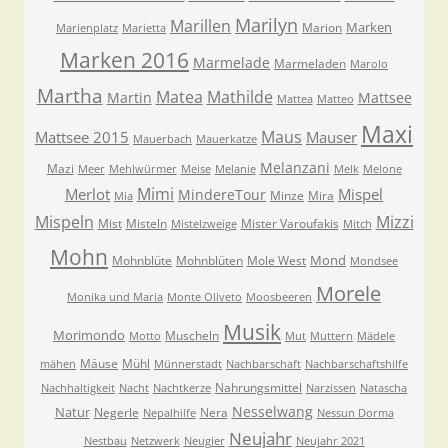
Marilyn
Marillen
Marken
Marion
Marienplatz
Marietta
Marken 2016
Marmelade
Marmeladen
Marolo
Martha
Matea
Mathilde
Martin
Mattsee
Mattea
Matteo
Maxi
Maus
Mattsee 2015
Mauser
Mauerbach
Mauerkatze
Melanzani
Mazi
Meer
Mehlwürmer
Meise
Melanie
Melk
Melone
Mimi
Merlot
Mispel
MindereTour
Minze
Mira
Mia
Mispeln
Mizzi
Mist
Misteln
Mister Varoufakis
Mistelzweige
Mitch
Mohn
Mond
Mohnblüte
Mohnblüten
Mole West
Mondsee
Morele
Monika und Maria
Monte Oliveto
Moosbeeren
Musik
Morimondo
Muscheln
Motto
Mut
Muttern
Mädele
Mäuse
Mühl
mähen
Münnerstadt
Nachbarschaft
Nachbarschaftshilfe
Nahrungsmittel
Nachhaltigkeit
Nacht
Nachtkerze
Narzissen
Natascha
Nesselwang
Natur
Negerle
Nera
Nepalhilfe
Nessun Dorma
Neujahr
Nestbau
Netzwerk
Neugier
Neujahr 2021