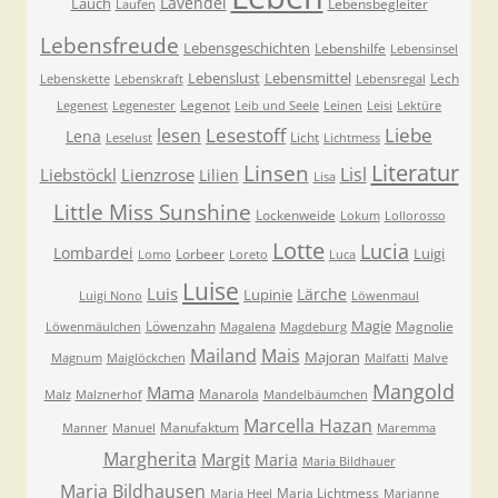
Lavendel
Lauch
Lebensbegleiter
Laufen
Lebensfreude
Lebensgeschichten
Lebenshilfe
Lebensinsel
Lebenslust
Lebensmittel
Lech
Lebenskette
Lebenskraft
Lebensregal
Legenot
Legenest
Legenester
Leib und Seele
Leinen
Leisi
Lektüre
Lesestoff
Liebe
lesen
Lena
Licht
Leselust
Lichtmess
Literatur
Linsen
Lisl
Liebstöckl
Lienzrose
Lilien
Lisa
Little Miss Sunshine
Lockenweide
Lokum
Lollorosso
Lotte
Lucia
Lombardei
Luigi
Lorbeer
Lomo
Loreto
Luca
Luise
Luis
Lärche
Lupinie
Luigi Nono
Löwenmaul
Magie
Löwenzahn
Magnolie
Löwenmäulchen
Magalena
Magdeburg
Mailand
Mais
Majoran
Magnum
Maiglöckchen
Malfatti
Malve
Mangold
Mama
Manarola
Malz
Malznerhof
Mandelbäumchen
Marcella Hazan
Manufaktum
Manner
Manuel
Maremma
Margherita
Margit
Maria
Maria Bildhauer
Maria Bildhausen
Maria Lichtmess
Maria Heel
Marianne