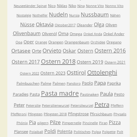
Nico
Niklas
Niko
Neuseeländer Spinat
Nina
Nonne Vito
Nonno Vito
Nudeln
Nussbaum
Nostalgie
Nothelfer
Nursia
Nähen
Oktavia
Nüsse
Olga
Oliven
Oleander
Oktober2017
Olivenbaum
Oma
Olivenöl
Omega
Onkel Ander
Onkel Anda
Oper
Orangen
Orangenbaum
Oregano
Opa
Orange
Orchidee
Orvieto
Ostern 2016
Ortasee
Oskar
Ostern
Orte
Ostern 2018
Ostern 2017
Ostern 2019
Ostern 2021
Ottolenghi
Osttirol
Ostern 2023
Ostern 2022
Papa
Paolo
Paprika
Palmbuschen
Palme
Palmen
Pandoro
Pasta madre
Paula
Paradies
Pasta
Pesto
Pastinaken
Petra
Peter
Petersilie
Petersilienwurzel
Petersilwurzel
Pfeffern
Pfingstrose
Pfirsichbaum
Pfefferoni
Pfingsten
Pfingsten 2018
Physalis
Pilze
Pia
Pizza
Phönix
pilgern
Pimpernelle
Pincinelle
Piran
Poldi
Polenta
Plansee
Polaiball
Politisches
Polpa
Polpette
Polt