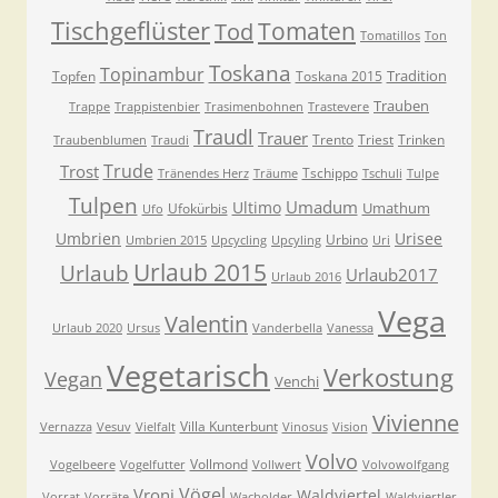
Tischgeflüster
Tomaten
Tod
Tomatillos
Ton
Toskana
Topinambur
Tradition
Topfen
Toskana 2015
Trauben
Trappe
Trappistenbier
Trasimenbohnen
Trastevere
Traudl
Trauer
Trento
Triest
Trinken
Traubenblumen
Traudi
Trude
Trost
Tschippo
Tränendes Herz
Träume
Tschuli
Tulpe
Tulpen
Umadum
Ultimo
Umathum
Ufokürbis
Ufo
Umbrien
Urisee
Urbino
Umbrien 2015
Upcycling
Upcyling
Uri
Urlaub 2015
Urlaub
Urlaub2017
Urlaub 2016
Vega
Valentin
Urlaub 2020
Ursus
Vanderbella
Vanessa
Vegetarisch
Verkostung
Vegan
Venchi
Vivienne
Villa Kunterbunt
Vernazza
Vesuv
Vielfalt
Vinosus
Vision
Volvo
Vollmond
Vogelbeere
Vogelfutter
Vollwert
Volvowolfgang
Vögel
Vroni
Waldviertel
Vorrat
Vorräte
Wacholder
Waldviertler