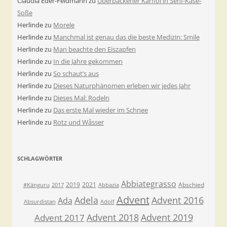
Claudia Eder-Feldmann
zu
Überbackener Karfiol in Senf-Käse-
Soße
Herlinde
zu
Morele
Herlinde
zu
Manchmal ist genau das die beste Medizin: Smile
Herlinde
zu
Man beachte den Eiszapfen
Herlinde
zu
In die Jahre gekommen
Herlinde
zu
So schaut’s aus
Herlinde
zu
Dieses Naturphänomen erleben wir jedes Jahr
Herlinde
zu
Dieses Mal: Rodeln
Herlinde
zu
Das erste Mal wieder im Schnee
Herlinde
zu
Rotz und Wåsser
SCHLAGWÖRTER
Abbiategrasso
2019
2021
Abschied
#Känguru
2017
Abbazia
Advent
Adela
Advent 2016
Ada
Absurdistan
Adolf
Advent 2018
Advent 2019
Advent 2017