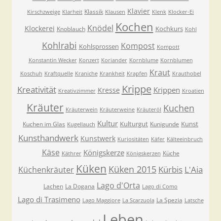
Klavier
Klassik
Kirschzweige
Klarheit
Klausen
Klenk
Klocker-Ei
Kochen
Knödel
Klockerei
Kochkurs
Knoblauch
Kohl
Kohlrabi
Kompost
Kohlsprossen
Kompott
Konstantin Wecker
Konzert
Koriander
Kornblume
Kornblumen
Kraut
Koschuh
Kraftquelle
Kraniche
Krankheit
Krapfen
Krauthobel
Krippe
Kreativität
Krippen
Kresse
Kreativzimmer
Kroatien
Kräuter
Kuchen
Kräuterwein
Kräuterweine
Kräuteröl
Kultur
Kulturgut
Kunst
Kuchen im Glas
Kunigunde
Kugellauch
Kunsthandwerk
Kunstwerk
Kuriositäten
Käfer
Kälteeinbruch
Käse
Königskerze
Küche
Käthrer
Königskerzen
Küken
Küken 2015
Kürbis
L'Aia
Küchenkräuter
Lago d'Orta
Lachen
La Dogana
Lago di Como
Lago di Trasimeno
La Spezia
Lago Maggiore
La Scarzuola
Latsche
Leben