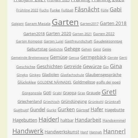
Frühjahr 2023
Fåsnåcht
Gabi
Funke
Frühling 2022
Fuchs
Fußball
Fülle
Garten
Garten 2018
Garam Masala
Galgant
Garten2017
Garten 2020
Garten2018
Garten 2022
Garten 2021
Gaudetesonntag
Garten Kompost
Garten Luigi
Gastfreundschaft
Gehege
Geburtstag
Gedichte
Gehen
Geist
Gelee
Gemüse
Germgebäck
Gemeinde Breitenwang
Genua
Gerste
Gerti
Gina
Geschichten
Gewürze
Getreide
Geschichte
Gin
Gladiolen
Glaubensgespräche
Gingko
Ginkgo
Glasfachschule
Goldmelisse
Glücksklee
golfo dei poeti
GOLDENE NÄHNADEL
Gretl
Goti
Grappa
Grauele
Gorgonzola
Grabl
Gras
Griechenland
Gründüngung
Griechisch
Grünkohl
Grünkraft
Gurken
Hafer
Gundel
Hagebutte
Gärtopf
Guglhupf
Gurke
Haiderl
Handarbeit
Hagebutten
haltbar
Handsemmel
Handwerk
Hannerl
Handwerkskunst
Hanf
Hannah