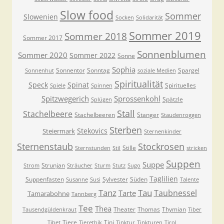
Slow food
Sommer
Slowenien
Socken
Solidarität
Sommer 2019
Sommer 2018
Sommer 2017
Sonnenblumen
Sommer 2020
Sommer 2022
Sonne
Sophia
Sonnentor
Sonntag
Spargel
Sonnenhut
soziale Medien
Spiritualität
Speck
Spinat
Spirituelles
Spiele
Spinnen
Spitzwegerich
Sprossenkohl
Spätzle
Splügen
Stall
Stachelbeere
Stachelbeeren
Stanger
Staudenroggen
Sterben
Stekovics
Steiermark
Sternenkinder
Sternenstaub
Stockrosen
Stille
Sternstunden
Stil
stricken
Suppen
Suppe
Strunjan
Strom
Sträucher
Sturm
Stutz
Sugo
Taglilien
Suppenfasten
Sylvester
Süden
Susanne
Susi
Talente
Tanz
Tau
Taubnessel
Tarte
Tamarabohne
Tannberg
Tee
Thea
Theater
Thomas
Thymian
Tausendgüldenkraut
Tiber
Tiere
Tini
Tibet
Tierethik
Tinktur
Tinkturen
Tirol