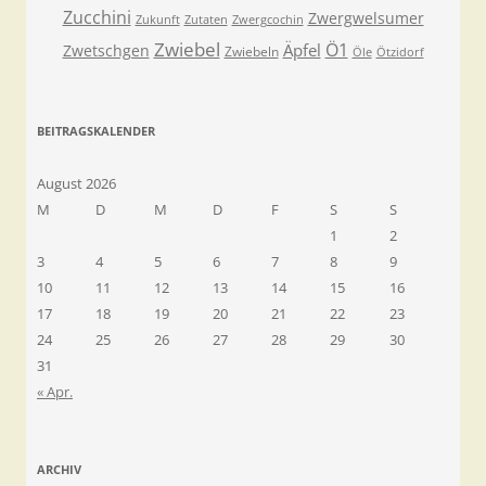
Zucchini
Zwergwelsumer
Zukunft
Zutaten
Zwergcochin
Zwiebel
Ö1
Äpfel
Zwetschgen
Zwiebeln
Öle
Ötzidorf
BEITRAGSKALENDER
August 2026
M
D
M
D
F
S
S
1
2
3
4
5
6
7
8
9
10
11
12
13
14
15
16
17
18
19
20
21
22
23
24
25
26
27
28
29
30
31
« Apr.
ARCHIV