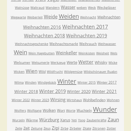
Wasser
Weckgläser
Walnüsse
Waltraud
Wandern
weben
Weck
Weiden
Weide
Weihnachten
Wegwarte
Weiberleit
Weihnacht
Weihnachten 2017
Weihnachten 2016
Weihnachten 2018
Weihnachten 2019
Weihnachtsmarkt
Weihrauch
Weihnachtsgeschenke
Weihwasser
Wein
Weinkeller
Wein Hagebutten
Weinkisten
Weisheit
Wels
Wetter
Werte
Whisky
Welsumer
Welsumerle
Werkzeug
Wicke
Wien
Wild
Wicken
Wildfrucht
Wildgemüse
Wildschönauer Ruabn
Winter
Winter 2017
Wilma
Winden
Windgebäck
Winter 2015
Winter 2019
Winter 2021
Winter 2018
Winter 2020
Wirsing
Wohlbefinden
Winter 2022
Winter 2023
Wirtshaus
Wohnen
Wunder
Wolken
Wort
Wuchteln
Wolfers
Wolfgang
Worte
Zaun
Würzburg
Xarus
Wärme
Wurzeln
Yeti
Ysop
Zauberkräfte
Zipi
Zeit
Zeile
Zeitung
Zeus
Zirbe
Zirbeler
Zitate
Zitronen
Zotter