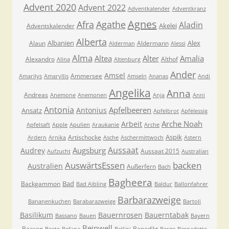
Advent 2020
Advent 2022
Adventkalender
Adventkranz
Agnes
Afra
Agathe
Aladin
Akelei
Adventskalender
Alberta
Albanien
Alex
Alaun
Aldermann
Alderman
Alessi
Alma
Altea
Alter
Amalia
Alexandro
Althof
Alina
Altenburg
Ander
Amsel
Ammersee
Amarilys
Amaryllis
Amseln
Ananas
Andi
Angelika
Anna
Andreas
Anemone
Anemonen
Anja
Anni
Antonia
Apfelbeeren
Antonius
Ansatz
Apfelbrot
Apfelessig
Arche Noah
Arbeit
Apfelsaft
Apple
Apulien
Araukanie
Arche
Aspik
Artischocke
Ardern
Arnika
Asche
Aschermittwoch
Astern
Aussaat
Augsburg
Audrey
Aussaat 2015
Aufzucht
Australian
AuswärtsEssen
backen
Australien
Außerfern
Bach
Bagheera
Bad
Backgammon
Bad Aibling
Baldur
Ballonfahrer
Barbarazweige
Bananenkuchen
Barabarazweige
Bartoli
Basilikum
Bauernrosen
Bauerntabak
Bassano
Bauen
Bayern
Beinwell
Beeren
Benedikt