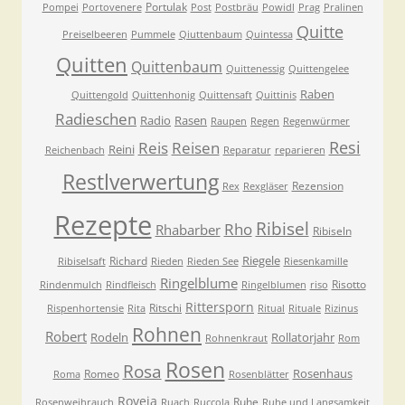
Portulak
Pompei
Portovenere
Post
Postbräu
Powidl
Prag
Pralinen
Quitte
Preiselbeeren
Pummele
Qiuttenbaum
Quintessa
Quitten
Quittenbaum
Quittenessig
Quittengelee
Raben
Quittengold
Quittenhonig
Quittensaft
Quittinis
Radieschen
Radio
Rasen
Raupen
Regen
Regenwürmer
Resi
Reis
Reisen
Reini
Reichenbach
Reparatur
reparieren
Restlverwertung
Rezension
Rex
Rexgläser
Rezepte
Ribisel
Rho
Rhabarber
Ribiseln
Riegele
Richard
Ribiselsaft
Rieden
Rieden See
Riesenkamille
Ringelblume
Risotto
Rindenmulch
Rindfleisch
Ringelblumen
riso
Rittersporn
Ritschi
Rispenhortensie
Rita
Ritual
Rituale
Rizinus
Rohnen
Robert
Rodeln
Rollatorjahr
Rohnenkraut
Rom
Rosen
Rosa
Rosenhaus
Romeo
Roma
Rosenblätter
Roveja
Ruhe
Rosenweihrauch
Ruach
Ruccola
Ruhe und Langsamkeit