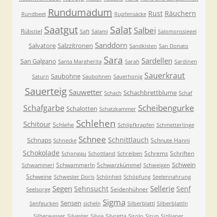
Rundumadum
Rust
Räuchern
Rundbeet
Rupfensäcke
Saatgut
Salat
Salbei
Rübstiel
Saft
Salami
Salomonssiegel
Sanddorn
Salvatore
Salzzitronen
Sandkisten
San Donato
Sara
Sardellen
San Galgano
Santa Margherita
Sarah
Sardinen
Sauerkraut
Saubohne
Saturn
Saubohnen
Sauerhonig
Sauerteig
Sauwetter
Schachbrettblume
Schach
Schaf
Scheibengurke
Schafgarbe
Schalotten
Schatzkammer
Schlehen
Schitour
Schlehe
Schlipfkrapfen
Schmetterlinge
Schnee
Schnittlauch
Schnaps
Schnute Hanni
Schnecke
Schokolade
Schrems
Schriften
Schongau
Schottland
Schreiben
Schwein
Schwammerln
Schwarzkümmel
Schwammerl
Schweigen
Schweine
Schwester Doris
Schönheit
Schöpfung
Seelennahrung
Segen
Sellerie
Sehnsucht
Senf
Seidenhühner
Seelsorge
Sigma
Sensen
Senfgurken
sicheln
Silberblattl
Silberblattln
Silberwasser
Silvester
Silvia
Silvretta
Sirolo
Sirup
Sizilianer