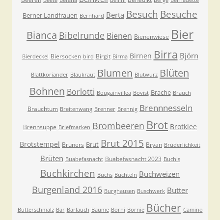
Beete
Befana
Bellini
Berge
Bernadette
Besuche
Besuch
Berta
Berner Landfrauen
Bernhard
Bier
Bianca
Bibelrunde
Bienen
Bienenwiese
Birra
Björn
Birnen
Biersocken
Birgit
Bierdeckel
bird
Birma
Blumen
Blüten
Blattkoriander
Blaukraut
Blutwurz
Bohnen
Borlotti
Brache
Bougainvillea
Bovist
Brauch
Brennnesseln
Brauchtum
Breitenwang
Brenner
Brennig
Brot
Brombeeren
Brotklee
Brennsuppe
Briefmarken
Brut 2015
Brotstempel
Brut
Bruners
Bryan
Brüderlichkeit
Brüten
Buabefasnacht 2023
Buabefasnacht
Buchis
Buchkirchen
Buchweizen
Buchs
Buchteln
Burgenland 2016
Butter
Burghausen
Buschwerk
Bücher
Butterschmalz
Bär
Bärlauch
Bäume
Börni
Börnie
Camino