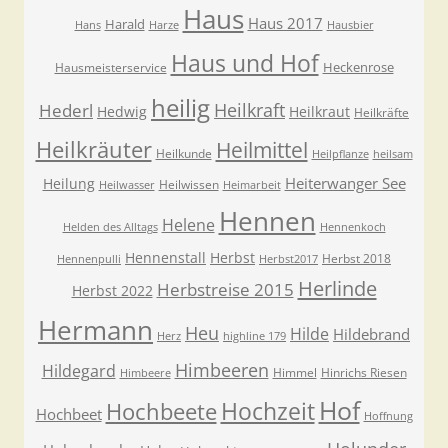
Haus
Haus 2017
Harald
Hans
Harze
Hausbier
Haus und Hof
Heckenrose
Hausmeisterservice
heilig
Heilkraft
Hederl
Hedwig
Heilkraut
Heilkräfte
Heilkräuter
Heilmittel
Heilkunde
Heilpflanze
heilsam
Heiterwanger See
Heilung
Heilwissen
Heilwasser
Heimarbeit
Hennen
Helene
Helden des Alltags
Hennenkoch
Hennenstall
Herbst
Herbst 2018
Hennenpulli
Herbst2017
Herlinde
Herbstreise 2015
Herbst 2022
Hermann
Heu
Hilde
Hildebrand
Herz
highline 179
Himbeeren
Hildegard
Himmel
Hinrichs Riesen
Himbeere
Hof
Hochzeit
Hochbeete
Hochbeet
Hoffnung