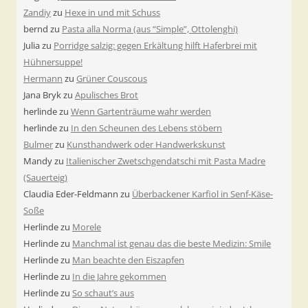
Zandiy
zu
Hexe in und mit Schuss
bernd
zu
Pasta alla Norma (aus “Simple”, Ottolenghi)
Julia
zu
Porridge salzig: gegen Erkältung hilft Haferbrei mit
Hühnersuppe!
Hermann
zu
Grüner Couscous
Jana Bryk
zu
Apulisches Brot
herlinde
zu
Wenn Gartenträume wahr werden
herlinde
zu
In den Scheunen des Lebens stöbern
Bulmer
zu
Kunsthandwerk oder Handwerkskunst
Mandy
zu
Italienischer Zwetschgendatschi mit Pasta Madre
(Sauerteig)
Claudia Eder-Feldmann
zu
Überbackener Karfiol in Senf-Käse-
Soße
Herlinde
zu
Morele
Herlinde
zu
Manchmal ist genau das die beste Medizin: Smile
Herlinde
zu
Man beachte den Eiszapfen
Herlinde
zu
In die Jahre gekommen
Herlinde
zu
So schaut’s aus