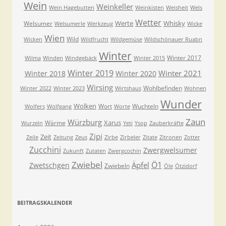
Wein
Weinkeller
Wein Hagebutten
Weinkisten
Weisheit
Wels
Wetter
Werte
Whisky
Welsumer
Welsumerle
Werkzeug
Wicke
Wien
Wild
Wicken
Wildfrucht
Wildgemüse
Wildschönauer Ruabn
Winter
Winter 2017
Wilma
Winden
Windgebäck
Winter 2015
Winter 2019
Winter 2021
Winter 2018
Winter 2020
Wirsing
Wohlbefinden
Winter 2022
Winter 2023
Wirtshaus
Wohnen
Wunder
Wolken
Wort
Wuchteln
Wolfers
Wolfgang
Worte
Zaun
Würzburg
Xarus
Wärme
Wurzeln
Yeti
Ysop
Zauberkräfte
Zipi
Zeit
Zeile
Zeitung
Zeus
Zirbe
Zirbeler
Zitate
Zitronen
Zotter
Zucchini
Zwergwelsumer
Zukunft
Zutaten
Zwergcochin
Zwiebel
Ö1
Äpfel
Zwetschgen
Zwiebeln
Öle
Ötzidorf
BEITRAGSKALENDER