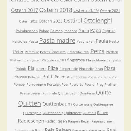
Ostern 2018
Ostern 2017
Ostern 2019
Ostern 2021
Ottolenghi
Osttirol
Ostern 2023
Ostern 2022
Papa
Paolo
Paprika
Palmbuschen
Palme
Palmen
Pandoro
Pasta madre
Paula
Paradies
Pasta
Pesto
Pastinaken
Petra
Peter
Petersilie
Petersilienwurzel
Petersilwurzel
Pfeffern
Pfingstrose
Pfirsichbaum
Pfefferoni
Pfingsten
Pfingsten 2018
Physalis
Pilze
Pia
Pizza
Phönix
pilgern
Pimpernelle
Pincinelle
Piran
Poldi
Polenta
Plansee
Polaiball
Politisches
Polpa
Polpette
Polt
Portulak
Pompei
Portovenere
Post
Postbräu
Powidl
Prag
Pralinen
Quitte
Preiselbeeren
Pummele
Qiuttenbaum
Quintessa
Quitten
Quittenbaum
Quittenessig
Quittengelee
Raben
Quittengold
Quittenhonig
Quittensaft
Quittinis
Radieschen
Radio
Rasen
Raupen
Regen
Regenwürmer
Resi
Reis
Reisen
Reini
Reichenbach
Reparatur
reparieren