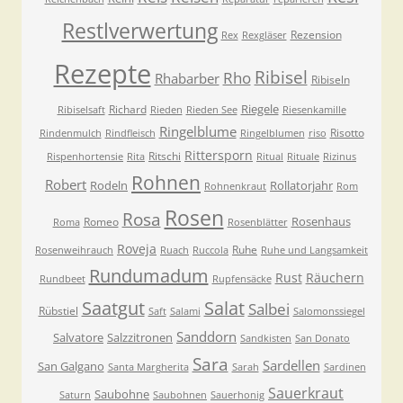
Restlverwertung
Rezension
Rex
Rexgläser
Rezepte
Ribisel
Rho
Rhabarber
Ribiseln
Riegele
Richard
Ribiselsaft
Rieden
Rieden See
Riesenkamille
Ringelblume
Risotto
Rindenmulch
Rindfleisch
Ringelblumen
riso
Rittersporn
Ritschi
Rispenhortensie
Rita
Ritual
Rituale
Rizinus
Rohnen
Robert
Rodeln
Rollatorjahr
Rohnenkraut
Rom
Rosen
Rosa
Rosenhaus
Romeo
Roma
Rosenblätter
Roveja
Ruhe
Rosenweihrauch
Ruach
Ruccola
Ruhe und Langsamkeit
Rundumadum
Rust
Räuchern
Rundbeet
Rupfensäcke
Saatgut
Salat
Salbei
Rübstiel
Saft
Salami
Salomonssiegel
Sanddorn
Salvatore
Salzzitronen
Sandkisten
San Donato
Sara
Sardellen
San Galgano
Santa Margherita
Sarah
Sardinen
Sauerkraut
Saubohne
Saturn
Saubohnen
Sauerhonig