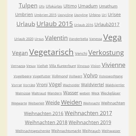
Tulpen
Umadum
Ultimo
Umathum
Ufokürbis
Ufo
Umbrien
Urisee
Urbino
Umbrien 2015
Upcycling
Upcyling
Uri
Urlaub 2015
Urlaub
Urlaub2017
Urlaub 2016
Vega
Valentin
Urlaub 2020
Ursus
Vanderbella
Vanessa
Vegetarisch
Verkostung
Vegan
Venchi
Vivienne
Villa Kunterbunt
Vernazza
Vesuv
Vielfalt
Vinosus
Vision
Volvo
Vollmond
Vogelbeere
Vogelfutter
Vollwert
Volvowolfgang
Vögel
Vroni
Waldviertel
Vorrat
Vorräte
Wacholder
Waldviertler
Wasser
Weckgläser
Walnüsse
Waltraud
Wandern
weben
Weck
Weiden
Weide
Weihnachten
Wegwarte
Weiberleit
Weihnacht
Weihnachten 2017
Weihnachten 2016
Weihnachten 2018
Weihnachten 2019
Weihnachtsmarkt
Weihrauch
Weihnachtsgeschenke
Weihwasser