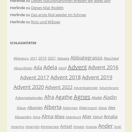
Herlinde
zu
Dieses Naturphänomen erleben wir jedes Jahr
Herlinde
zu
Dieses Mal: Rodeln
Herlinde
zu
Das erste Mal wieder im Schnee
Herlinde
zu
Rotz und Wåsser
SCHLAGWÖRTER
Abbiategrasso
2019
2021
Abschied
#Känguru
2017
Abbazia
Advent
Adela
Advent 2016
Ada
Absurdistan
Adolf
Advent 2018
Advent 2019
Advent 2017
Advent 2020
Advent 2022
Adventkalender
Adventkranz
Agnes
Afra
Agathe
Aladin
Akelei
Adventskalender
Alberta
Albanien
Alex
Alaun
Aldermann
Alderman
Alessi
Alma
Altea
Alter
Amalia
Alexandro
Althof
Alina
Altenburg
Ander
Amsel
Ammersee
Amarilys
Amaryllis
Amseln
Ananas
Andi