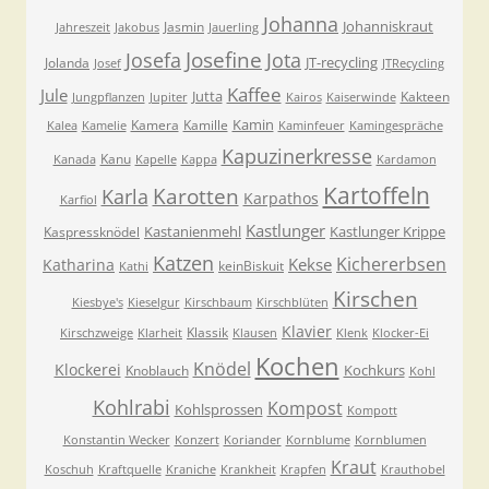
Johanna
Johanniskraut
Jasmin
Jahreszeit
Jakobus
Jauerling
Josefa
Josefine
Jota
JT-recycling
Jolanda
Josef
JTRecycling
Kaffee
Jule
Jutta
Kakteen
Jungpflanzen
Jupiter
Kairos
Kaiserwinde
Kamin
Kamera
Kamille
Kalea
Kamelie
Kaminfeuer
Kamingespräche
Kapuzinerkresse
Kanu
Kanada
Kapelle
Kappa
Kardamon
Kartoffeln
Karla
Karotten
Karpathos
Karfiol
Kastlunger
Kastanienmehl
Kastlunger Krippe
Kaspressknödel
Katzen
Kichererbsen
Kekse
Katharina
keinBiskuit
Kathi
Kirschen
Kiesbye's
Kieselgur
Kirschbaum
Kirschblüten
Klavier
Klassik
Kirschzweige
Klarheit
Klausen
Klenk
Klocker-Ei
Kochen
Knödel
Klockerei
Kochkurs
Knoblauch
Kohl
Kohlrabi
Kompost
Kohlsprossen
Kompott
Konstantin Wecker
Konzert
Koriander
Kornblume
Kornblumen
Kraut
Koschuh
Kraftquelle
Kraniche
Krankheit
Krapfen
Krauthobel