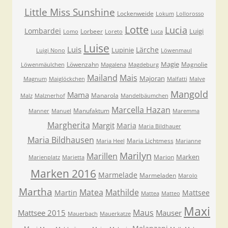
Little Miss Sunshine
Lockenweide
Lokum
Lollorosso
Lotte
Lucia
Lombardei
Luigi
Lorbeer
Lomo
Loreto
Luca
Luise
Luis
Lärche
Lupinie
Luigi Nono
Löwenmaul
Magie
Löwenzahn
Magnolie
Löwenmäulchen
Magalena
Magdeburg
Mailand
Mais
Majoran
Magnum
Maiglöckchen
Malfatti
Malve
Mangold
Mama
Manarola
Malz
Malznerhof
Mandelbäumchen
Marcella Hazan
Manufaktum
Manner
Manuel
Maremma
Margherita
Margit
Maria
Maria Bildhauer
Maria Bildhausen
Maria Lichtmess
Maria Heel
Marianne
Marilyn
Marillen
Marken
Marion
Marienplatz
Marietta
Marken 2016
Marmelade
Marmeladen
Marolo
Martha
Matea
Mathilde
Martin
Mattsee
Mattea
Matteo
Maxi
Maus
Mattsee 2015
Mauser
Mauerbach
Mauerkatze