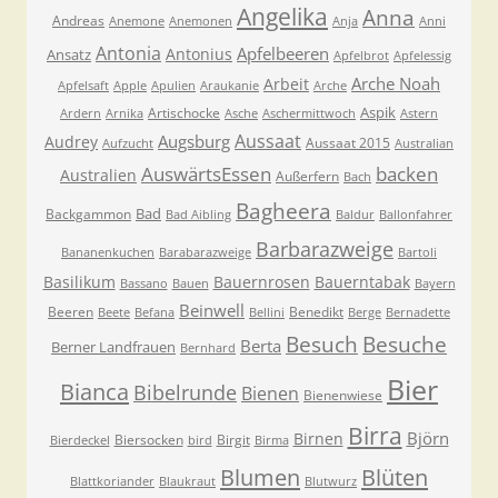
Angelika
Anna
Andreas
Anemone
Anemonen
Anja
Anni
Antonia
Apfelbeeren
Antonius
Ansatz
Apfelbrot
Apfelessig
Arche Noah
Arbeit
Apfelsaft
Apple
Apulien
Araukanie
Arche
Aspik
Artischocke
Ardern
Arnika
Asche
Aschermittwoch
Astern
Aussaat
Augsburg
Audrey
Aussaat 2015
Aufzucht
Australian
AuswärtsEssen
backen
Australien
Außerfern
Bach
Bagheera
Bad
Backgammon
Bad Aibling
Baldur
Ballonfahrer
Barbarazweige
Bananenkuchen
Barabarazweige
Bartoli
Basilikum
Bauernrosen
Bauerntabak
Bassano
Bauen
Bayern
Beinwell
Beeren
Benedikt
Beete
Befana
Bellini
Berge
Bernadette
Besuche
Besuch
Berta
Berner Landfrauen
Bernhard
Bier
Bianca
Bibelrunde
Bienen
Bienenwiese
Birra
Björn
Birnen
Biersocken
Birgit
Bierdeckel
bird
Birma
Blumen
Blüten
Blattkoriander
Blaukraut
Blutwurz