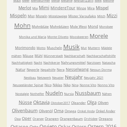
Melanzani
Mazi
Meer
Mehlwürmer
Meise
Melanie
Melk
Melone
Mimi
Merlot
Mispel
MindereTour
Minze
Mira
Mia
Mispeln
Mizzi
Mist
Misteln
Mister Varoufakis
Mistelzweige
Mitch
Mohn
Mond
Mohnblüte
Mohnblüten
Mole West
Mondsee
Morele
Monika und Maria
Monte Oliveto
Moosbeeren
Musik
Morimondo
Muscheln
Motto
Mut
Muttern
Mädele
Mäuse
Mühl
mähen
Münnerstadt
Nachbarschaft
Nachbarschaftshilfe
Nahrungsmittel
Nachhaltigkeit
Nacht
Nachtkerze
Narzissen
Natascha
Nesselwang
Natur
Negerle
Nera
Nepalhilfe
Nessun Dorma
Neujahr
Nestbau
Netzwerk
Neugier
Neujahr 2021
Nico
Niklas
Niko
Neuseeländer Spinat
Nina
Nonne Vito
Nonno Vito
Nudeln
Nussbaum
Nostalgie
Nothelfer
Nursia
Nähen
Oktavia
Nüsse
Olga
Oliven
Oleander
Oktober2017
Olivenbaum
Oma
Olivenöl
Omega
Onkel Ander
Onkel Anda
Oper
Orangen
Orangenbaum
Oregano
Opa
Orange
Orchidee
Orvieto
Ostern 2016
Ortasee
Oskar
Ostern
Orte