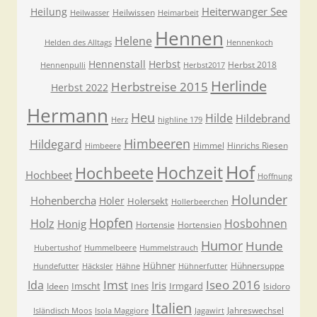
Heiterwanger See
Heilung
Heilwissen
Heilwasser
Heimarbeit
Hennen
Helene
Helden des Alltags
Hennenkoch
Hennenstall
Herbst
Herbst 2018
Hennenpulli
Herbst2017
Herlinde
Herbstreise 2015
Herbst 2022
Hermann
Heu
Hilde
Hildebrand
Herz
highline 179
Himbeeren
Hildegard
Himmel
Hinrichs Riesen
Himbeere
Hof
Hochzeit
Hochbeete
Hochbeet
Hoffnung
Holunder
Hohenbercha
Holer
Holersekt
Hollerbeerchen
Hopfen
Holz
Hosbohnen
Honig
Hortensie
Hortensien
Humor
Hunde
Hubertushof
Hummelbeere
Hummelstrauch
Hühner
Hühnersuppe
Hundefutter
Häcksler
Hähne
Hühnerfutter
Imst
Iseo 2016
Ida
Iris
Imscht
Ines
Irmgard
Ideen
Isidoro
Italien
Jahreswechsel
Isländisch Moos
Isola Maggiore
Jagawirt