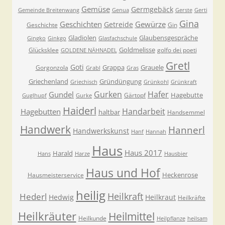
Gemüse
Germgebäck
Gemeinde Breitenwang
Genua
Gerste
Gerti
Gina
Geschichten
Gewürze
Getreide
Geschichte
Gin
Gladiolen
Glaubensgespräche
Gingko
Ginkgo
Glasfachschule
Goldmelisse
Glücksklee
golfo dei poeti
GOLDENE NÄHNADEL
Gretl
Goti
Grappa
Grauele
Gorgonzola
Grabl
Gras
Griechenland
Gründüngung
Griechisch
Grünkohl
Grünkraft
Gurken
Hafer
Gundel
Hagebutte
Gärtopf
Guglhupf
Gurke
Haiderl
Handarbeit
Hagebutten
haltbar
Handsemmel
Handwerk
Hannerl
Handwerkskunst
Hanf
Hannah
Haus
Haus 2017
Harald
Hans
Harze
Hausbier
Haus und Hof
Heckenrose
Hausmeisterservice
heilig
Heilkraft
Hederl
Hedwig
Heilkraut
Heilkräfte
Heilkräuter
Heilmittel
Heilkunde
Heilpflanze
heilsam