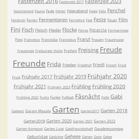
Fastenzeit 2016
Fastenzeit 2023
Fastenzeit 2017
Fenchel
Feierabend
Fede
faszinierend
Fauna
Fehler
Feige
Felix
Feste
Fermentieren
Film
Ferien
Feuer
Fendrich
Fernlehre
Fest
Fini
Fisch
Flocke
Focaccia
Fleisch
Flieder
Florez
Formarinsee
Franzl
Foto
Franziska
Frauen
Francesco
Franziskus
Frauenoase
Freude
Freising
Freiheit
Frauensee
Freiburger Hütte
Freunde
Frida
Friedl
Frieden
Friedhof
Frosch
Frost
Frühjahr 2020
Frühjahr 2019
Frühjahr 2017
Frust
Frühling
Frühling 2020
Frühjahr 2021
Frühjahr 2023
Fåsnåcht
Gabi
Funke
Frühling 2022
Fuchs
Fußball
Fülle
Garten
Garten 2018
Garam Masala
Galgant
Garten2017
Garten 2020
Garten2018
Garten 2022
Garten 2021
Gaudetesonntag
Garten Kompost
Garten Luigi
Gastfreundschaft
Gehege
Geburtstag
Gedichte
Gehen
Geist
Gelee