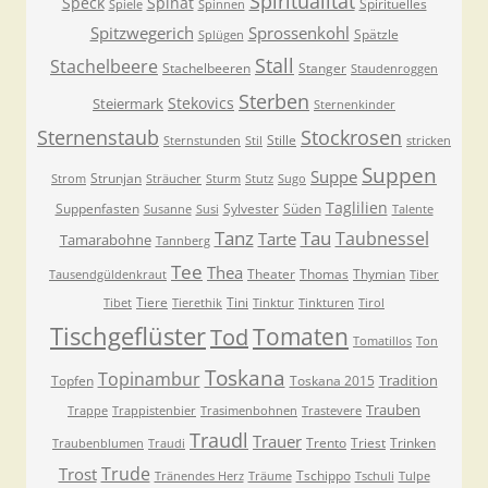
Spiritualität
Speck
Spinat
Spirituelles
Spiele
Spinnen
Spitzwegerich
Sprossenkohl
Spätzle
Splügen
Stall
Stachelbeere
Stachelbeeren
Stanger
Staudenroggen
Sterben
Stekovics
Steiermark
Sternenkinder
Sternenstaub
Stockrosen
Stille
Sternstunden
Stil
stricken
Suppen
Suppe
Strunjan
Strom
Sträucher
Sturm
Stutz
Sugo
Taglilien
Suppenfasten
Sylvester
Süden
Susanne
Susi
Talente
Tanz
Tau
Taubnessel
Tarte
Tamarabohne
Tannberg
Tee
Thea
Theater
Thomas
Thymian
Tausendgüldenkraut
Tiber
Tiere
Tini
Tibet
Tierethik
Tinktur
Tinkturen
Tirol
Tischgeflüster
Tomaten
Tod
Tomatillos
Ton
Toskana
Topinambur
Tradition
Topfen
Toskana 2015
Trauben
Trappe
Trappistenbier
Trasimenbohnen
Trastevere
Traudl
Trauer
Trento
Triest
Trinken
Traubenblumen
Traudi
Trude
Trost
Tschippo
Tränendes Herz
Träume
Tschuli
Tulpe