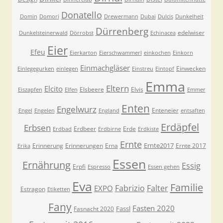
Donatello
Domin
Domori
Drewermann
Dubai
Dulcis
Dunkelheit
Dürrenberg
edelwiser
Dunkelsteinerwald
Dörrobst
Echinacea
Eier
Efeu
Eierkarton
Eierschwammerl
einkochen
Einkorn
Einmachgläser
Einwecken
Einlegegurken
einlegen
Einstreu
Eintopf
Emma
Eltern
Elcito
Elsbeere
Elvis
Eiszapfen
Elfen
Emmer
Enten
Engelwurz
Enteneier
Engel
Engelen
England
entsaften
Erdäpfel
Erbsen
Erdbeer
Erde
Erdbad
Erdbirne
Erdkiste
Ernte
Ernte2017
Erinnerung
Erinnerungen
Erna
Ernte 2017
Erika
Essen
Ernährung
Essig
Erpfi
Espresso
Essen gehen
Eva
Familie
Fabrizio
Falter
EXPO
Estragon
Etiketten
Fany
Fasten 2020
Fassl
Fasnacht 2020