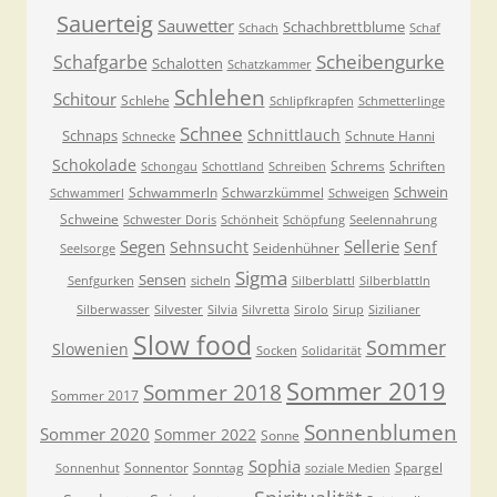
Sauerteig
Sauwetter
Schachbrettblume
Schach
Schaf
Scheibengurke
Schafgarbe
Schalotten
Schatzkammer
Schlehen
Schitour
Schlehe
Schlipfkrapfen
Schmetterlinge
Schnee
Schnittlauch
Schnaps
Schnute Hanni
Schnecke
Schokolade
Schrems
Schriften
Schongau
Schottland
Schreiben
Schwein
Schwammerln
Schwarzkümmel
Schwammerl
Schweigen
Schweine
Schwester Doris
Schönheit
Schöpfung
Seelennahrung
Segen
Sellerie
Sehnsucht
Senf
Seidenhühner
Seelsorge
Sigma
Sensen
Senfgurken
sicheln
Silberblattl
Silberblattln
Silberwasser
Silvester
Silvia
Silvretta
Sirolo
Sirup
Sizilianer
Slow food
Sommer
Slowenien
Socken
Solidarität
Sommer 2019
Sommer 2018
Sommer 2017
Sonnenblumen
Sommer 2020
Sommer 2022
Sonne
Sophia
Sonnentor
Sonntag
Spargel
Sonnenhut
soziale Medien