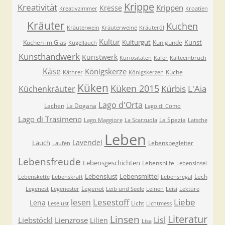
Krippe
Kreativität
Krippen
Kresse
Kreativzimmer
Kroatien
Kräuter
Kuchen
Kräuterwein
Kräuterweine
Kräuteröl
Kultur
Kulturgut
Kunst
Kuchen im Glas
Kunigunde
Kugellauch
Kunsthandwerk
Kunstwerk
Kuriositäten
Käfer
Kälteeinbruch
Käse
Königskerze
Küche
Käthrer
Königskerzen
Küken
Küken 2015
Kürbis
L'Aia
Küchenkräuter
Lago d'Orta
Lachen
La Dogana
Lago di Como
Lago di Trasimeno
La Spezia
Lago Maggiore
La Scarzuola
Latsche
Leben
Lavendel
Lauch
Lebensbegleiter
Laufen
Lebensfreude
Lebensgeschichten
Lebenshilfe
Lebensinsel
Lebenslust
Lebensmittel
Lech
Lebenskette
Lebenskraft
Lebensregal
Legenot
Legenest
Legenester
Leib und Seele
Leinen
Leisi
Lektüre
Lesestoff
Liebe
lesen
Lena
Licht
Leselust
Lichtmess
Literatur
Linsen
Lisl
Liebstöckl
Lienzrose
Lilien
Lisa