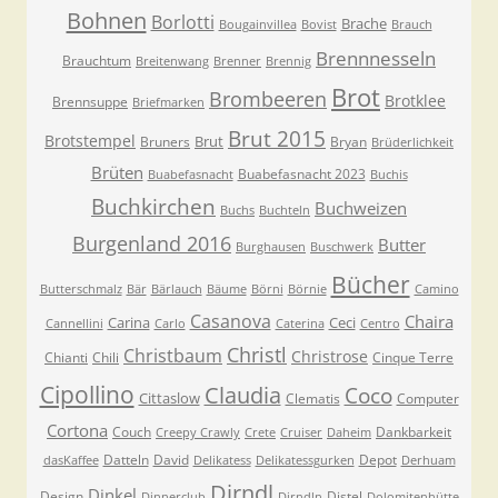
Bohnen
Borlotti
Brache
Bougainvillea
Bovist
Brauch
Brennnesseln
Brauchtum
Breitenwang
Brenner
Brennig
Brot
Brombeeren
Brotklee
Brennsuppe
Briefmarken
Brut 2015
Brotstempel
Brut
Bruners
Bryan
Brüderlichkeit
Brüten
Buabefasnacht 2023
Buabefasnacht
Buchis
Buchkirchen
Buchweizen
Buchs
Buchteln
Burgenland 2016
Butter
Burghausen
Buschwerk
Bücher
Butterschmalz
Bär
Bärlauch
Bäume
Börni
Börnie
Camino
Casanova
Chaira
Carina
Ceci
Cannellini
Carlo
Caterina
Centro
Christl
Christbaum
Christrose
Chianti
Chili
Cinque Terre
Cipollino
Claudia
Coco
Cittaslow
Clematis
Computer
Cortona
Couch
Dankbarkeit
Creepy Crawly
Crete
Cruiser
Daheim
Datteln
David
Depot
dasKaffee
Delikatess
Delikatessgurken
Derhuam
Dirndl
Dinkel
Design
Distel
Dinnerclub
Dirndln
Dolomitenhütte