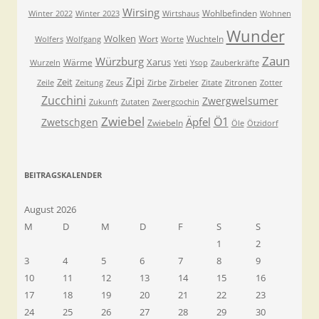
Wirsing
Wohlbefinden
Winter 2022
Winter 2023
Wirtshaus
Wohnen
Wunder
Wolken
Wort
Wuchteln
Wolfers
Wolfgang
Worte
Zaun
Würzburg
Xarus
Wärme
Wurzeln
Yeti
Ysop
Zauberkräfte
Zipi
Zeit
Zeile
Zeitung
Zeus
Zirbe
Zirbeler
Zitate
Zitronen
Zotter
Zucchini
Zwergwelsumer
Zukunft
Zutaten
Zwergcochin
Zwiebel
Ö1
Äpfel
Zwetschgen
Zwiebeln
Öle
Ötzidorf
BEITRAGSKALENDER
August 2026
M
D
M
D
F
S
S
1
2
3
4
5
6
7
8
9
10
11
12
13
14
15
16
17
18
19
20
21
22
23
24
25
26
27
28
29
30