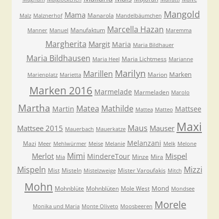
Mangold
Mama
Manarola
Malz
Malznerhof
Mandelbäumchen
Marcella Hazan
Manufaktum
Manner
Manuel
Maremma
Margherita
Margit
Maria
Maria Bildhauer
Maria Bildhausen
Maria Lichtmess
Maria Heel
Marianne
Marilyn
Marillen
Marken
Marion
Marienplatz
Marietta
Marken 2016
Marmelade
Marmeladen
Marolo
Martha
Matea
Mathilde
Martin
Mattsee
Mattea
Matteo
Maxi
Maus
Mattsee 2015
Mauser
Mauerbach
Mauerkatze
Melanzani
Mazi
Meer
Mehlwürmer
Meise
Melanie
Melk
Melone
Mimi
Merlot
Mispel
MindereTour
Minze
Mira
Mia
Mispeln
Mizzi
Mist
Misteln
Mister Varoufakis
Mistelzweige
Mitch
Mohn
Mond
Mohnblüte
Mohnblüten
Mole West
Mondsee
Morele
Monika und Maria
Monte Oliveto
Moosbeeren