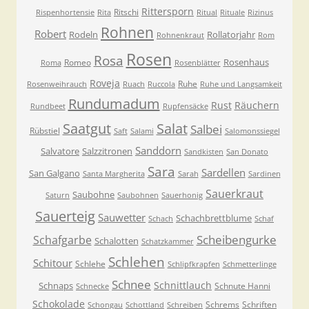
Rittersporn
Ritschi
Rispenhortensie
Rita
Ritual
Rituale
Rizinus
Rohnen
Robert
Rodeln
Rollatorjahr
Rohnenkraut
Rom
Rosen
Rosa
Rosenhaus
Romeo
Roma
Rosenblätter
Roveja
Ruhe
Rosenweihrauch
Ruach
Ruccola
Ruhe und Langsamkeit
Rundumadum
Rust
Räuchern
Rundbeet
Rupfensäcke
Saatgut
Salat
Salbei
Rübstiel
Saft
Salami
Salomonssiegel
Sanddorn
Salvatore
Salzzitronen
Sandkisten
San Donato
Sara
Sardellen
San Galgano
Santa Margherita
Sarah
Sardinen
Sauerkraut
Saubohne
Saturn
Saubohnen
Sauerhonig
Sauerteig
Sauwetter
Schachbrettblume
Schach
Schaf
Scheibengurke
Schafgarbe
Schalotten
Schatzkammer
Schlehen
Schitour
Schlehe
Schlipfkrapfen
Schmetterlinge
Schnee
Schnittlauch
Schnaps
Schnute Hanni
Schnecke
Schokolade
Schrems
Schriften
Schongau
Schottland
Schreiben