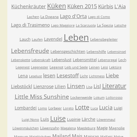
Küken
Küken 2015
Kürbis
L'Aia
Küchenkräuter
Lago d'Orta
Lachen
La Dogana
Lago di Como
Lago di Trasimeno
La Spezia
Lago Maggiore
La Scarzuola
Latsche
Leben
Lavendel
Lauch
Lebensbegleiter
Laufen
Lebensfreude
Lebensgeschichten
Lebenshilfe
Lebensinsel
Lebenslust
Lebensmittel
Lech
Lebenskette
Lebenskraft
Lebensregal
Legenot
Legenest
Legenester
Leib und Seele
Leinen
Leisi
Lektüre
Lesestoff
Liebe
lesen
Lena
Licht
Leselust
Lichtmess
Literatur
Linsen
Lisl
Liebstöckl
Lienzrose
Lilien
Lisa
Little Miss Sunshine
Lockenweide
Lokum
Lollorosso
Lotte
Lucia
Lombardei
Luigi
Lorbeer
Lomo
Loreto
Luca
Luise
Luis
Lärche
Lupinie
Luigi Nono
Löwenmaul
Magie
Löwenzahn
Magnolie
Löwenmäulchen
Magalena
Magdeburg
Mailand
Mais
Majoran
Magnum
Maiglöckchen
Malfatti
Malve