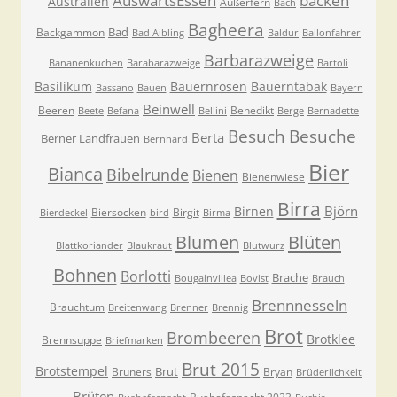
AuswärtsEssen
backen
Australien
Außerfern
Bach
Bagheera
Bad
Backgammon
Bad Aibling
Baldur
Ballonfahrer
Barbarazweige
Bananenkuchen
Barabarazweige
Bartoli
Basilikum
Bauernrosen
Bauerntabak
Bassano
Bauen
Bayern
Beinwell
Beeren
Benedikt
Beete
Befana
Bellini
Berge
Bernadette
Besuche
Besuch
Berta
Berner Landfrauen
Bernhard
Bier
Bianca
Bibelrunde
Bienen
Bienenwiese
Birra
Björn
Birnen
Biersocken
Birgit
Bierdeckel
bird
Birma
Blumen
Blüten
Blattkoriander
Blaukraut
Blutwurz
Bohnen
Borlotti
Brache
Bougainvillea
Bovist
Brauch
Brennnesseln
Brauchtum
Breitenwang
Brenner
Brennig
Brot
Brombeeren
Brotklee
Brennsuppe
Briefmarken
Brut 2015
Brotstempel
Brut
Bruners
Bryan
Brüderlichkeit
Brüten