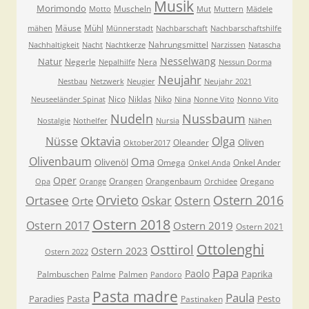
Musik
Morimondo
Muscheln
Motto
Mut
Muttern
Mädele
Mäuse
Mühl
mähen
Münnerstadt
Nachbarschaft
Nachbarschaftshilfe
Nahrungsmittel
Nachhaltigkeit
Nacht
Nachtkerze
Narzissen
Natascha
Nesselwang
Natur
Negerle
Nera
Nepalhilfe
Nessun Dorma
Neujahr
Nestbau
Netzwerk
Neugier
Neujahr 2021
Nico
Niklas
Niko
Neuseeländer Spinat
Nina
Nonne Vito
Nonno Vito
Nudeln
Nussbaum
Nostalgie
Nothelfer
Nursia
Nähen
Oktavia
Nüsse
Olga
Oliven
Oleander
Oktober2017
Olivenbaum
Oma
Olivenöl
Omega
Onkel Ander
Onkel Anda
Oper
Orangen
Orangenbaum
Oregano
Opa
Orange
Orchidee
Orvieto
Ostern 2016
Ortasee
Oskar
Ostern
Orte
Ostern 2018
Ostern 2017
Ostern 2019
Ostern 2021
Ottolenghi
Osttirol
Ostern 2023
Ostern 2022
Papa
Paolo
Paprika
Palmbuschen
Palme
Palmen
Pandoro
Pasta madre
Paula
Paradies
Pasta
Pesto
Pastinaken