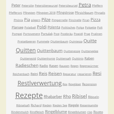
Petra
Peter
Petersilie
Petersilienwurzel
Petersilwurzel
Pfeffern
Pfingstrose
Pfirsichbaum
Pfefferoni
Pfingsten
Pfingsten 2018
Physalis
Pilze
Pia
Pizza
Phönix
pilgern
Pimpernelle
Pincinelle
Piran
Poldi
Polenta
Plansee
Polaiball
Politisches
Polpa
Polpette
Polt
Portulak
Pompei
Portovenere
Post
Postbräu
Powidl
Prag
Pralinen
Quitte
Preiselbeeren
Pummele
Qiuttenbaum
Quintessa
Quitten
Quittenbaum
Quittenessig
Quittengelee
Raben
Quittengold
Quittenhonig
Quittensaft
Quittinis
Radieschen
Radio
Rasen
Raupen
Regen
Regenwürmer
Resi
Reis
Reisen
Reini
Reichenbach
Reparatur
reparieren
Restlverwertung
Rezension
Rex
Rexgläser
Rezepte
Ribisel
Rho
Rhabarber
Ribiseln
Riegele
Richard
Ribiselsaft
Rieden
Rieden See
Riesenkamille
Ringelblume
Risotto
Rindenmulch
Rindfleisch
Ringelblumen
riso