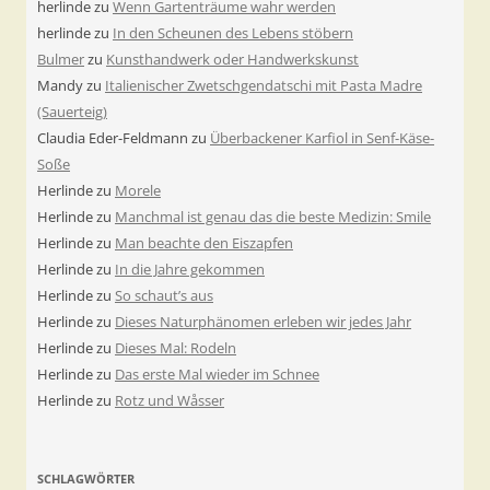
herlinde
zu
Wenn Gartenträume wahr werden
herlinde
zu
In den Scheunen des Lebens stöbern
Bulmer
zu
Kunsthandwerk oder Handwerkskunst
Mandy
zu
Italienischer Zwetschgendatschi mit Pasta Madre
(Sauerteig)
Claudia Eder-Feldmann
zu
Überbackener Karfiol in Senf-Käse-
Soße
Herlinde
zu
Morele
Herlinde
zu
Manchmal ist genau das die beste Medizin: Smile
Herlinde
zu
Man beachte den Eiszapfen
Herlinde
zu
In die Jahre gekommen
Herlinde
zu
So schaut’s aus
Herlinde
zu
Dieses Naturphänomen erleben wir jedes Jahr
Herlinde
zu
Dieses Mal: Rodeln
Herlinde
zu
Das erste Mal wieder im Schnee
Herlinde
zu
Rotz und Wåsser
SCHLAGWÖRTER