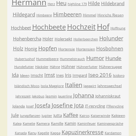
Hermann
Heu
Hilde
Hildebrand
Herz
highline 179
Himbeeren
Hildegard
Himmel
Hinrichs Riesen
Himbeere
Hof
Hochzeit
Hochbeete
Hochbeet
Hoffnung
Holunder
Hohenbercha
Holer
Holersekt
Hollerbeerchen
Hopfen
Holz
Hosbohnen
Honig
Hortensie
Hortensien
Humor
Hunde
Hubertushof
Hummelbeere
Hummelstrauch
Hühner
Hühnersuppe
Hundefutter
Häcksler
Hähne
Hühnerfutter
Imst
Iseo 2016
Ida
Iris
Imscht
Ines
Irmgard
Ideen
Isidoro
Italien
Jahreswechsel
Isländisch Moos
Isola Maggiore
Jagawirt
Johanna
Johanniskraut
Jasmin
Jahreszeit
Jakobus
Jauerling
Josefa
Josefine
Jota
JT-recycling
Jolanda
Josef
JTRecycling
Kaffee
Jule
Jutta
Kakteen
Jungpflanzen
Jupiter
Kairos
Kaiserwinde
Kamin
Kamera
Kamille
Kalea
Kamelie
Kaminfeuer
Kamingespräche
Kapuzinerkresse
Kanu
Kanada
Kapelle
Kappa
Kardamon