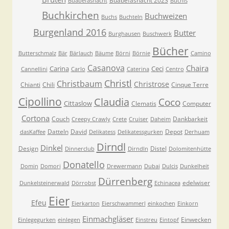
Buabefasnacht 2023
Buabefasnacht
Buchis
Buchkirchen
Buchweizen
Buchs
Buchteln
Burgenland 2016
Butter
Burghausen
Buschwerk
Bücher
Butterschmalz
Bär
Bärlauch
Bäume
Börni
Börnie
Camino
Casanova
Chaira
Carina
Ceci
Cannellini
Carlo
Caterina
Centro
Christl
Christbaum
Christrose
Chianti
Chili
Cinque Terre
Cipollino
Claudia
Coco
Cittaslow
Clematis
Computer
Cortona
Couch
Dankbarkeit
Creepy Crawly
Crete
Cruiser
Daheim
Datteln
David
Depot
dasKaffee
Delikatess
Delikatessgurken
Derhuam
Dirndl
Dinkel
Design
Distel
Dinnerclub
Dirndln
Dolomitenhütte
Donatello
Domin
Domori
Drewermann
Dubai
Dulcis
Dunkelheit
Dürrenberg
edelwiser
Dunkelsteinerwald
Dörrobst
Echinacea
Eier
Efeu
Eierkarton
Eierschwammerl
einkochen
Einkorn
Einmachgläser
Einwecken
Einlegegurken
einlegen
Einstreu
Eintopf