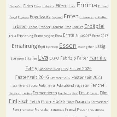
Emma
Eltern
Elcito
Elsbeere
Elvis
Eiszapfen
Elfen
Emmer
Enten
Engelwurz
Enteneier
Engel
Engelen
England
entsaften
Erdäpfel
Erbsen
Erdbeer
Erde
Erdbad
Erdbirne
Erdkiste
Ernte
Ernte2017
Erinnerung
Erinnerungen
Erna
Ernte 2017
Erika
Essen
Ernährung
Essig
Erpfi
Espresso
Essen gehen
Eva
Familie
Fabrizio
Falter
EXPO
Estragon
Etiketten
Fany
Fasten 2020
Fassl
Fasnacht 2020
Fastenzeit 2016
Fastenzeit 2023
Fastenzeit 2017
Fenchel
Feierabend
Fede
faszinierend
Fauna
Fehler
Feige
Felix
Feste
Fermentieren
Film
Ferien
Feuer
Fendrich
Fernlehre
Fest
Fini
Fisch
Flocke
Focaccia
Fleisch
Flieder
Florez
Formarinsee
Franzl
Foto
Franziska
Frauen
Francesco
Franziskus
Frauenoase