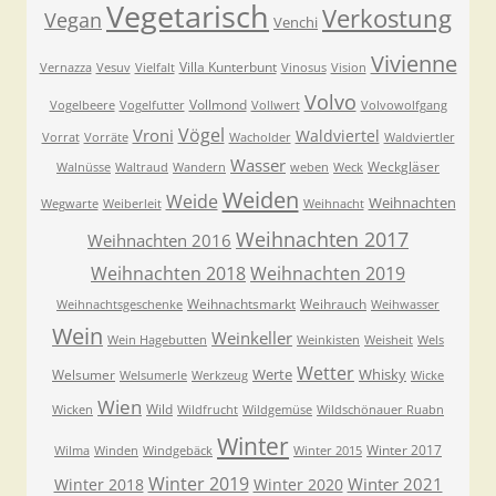
Vegetarisch
Verkostung
Vegan
Venchi
Vivienne
Villa Kunterbunt
Vernazza
Vesuv
Vielfalt
Vinosus
Vision
Volvo
Vollmond
Vogelbeere
Vogelfutter
Vollwert
Volvowolfgang
Vögel
Vroni
Waldviertel
Vorrat
Vorräte
Wacholder
Waldviertler
Wasser
Weckgläser
Walnüsse
Waltraud
Wandern
weben
Weck
Weiden
Weide
Weihnachten
Wegwarte
Weiberleit
Weihnacht
Weihnachten 2017
Weihnachten 2016
Weihnachten 2018
Weihnachten 2019
Weihnachtsmarkt
Weihrauch
Weihnachtsgeschenke
Weihwasser
Wein
Weinkeller
Wein Hagebutten
Weinkisten
Weisheit
Wels
Wetter
Werte
Whisky
Welsumer
Welsumerle
Werkzeug
Wicke
Wien
Wild
Wicken
Wildfrucht
Wildgemüse
Wildschönauer Ruabn
Winter
Winter 2017
Wilma
Winden
Windgebäck
Winter 2015
Winter 2019
Winter 2021
Winter 2018
Winter 2020