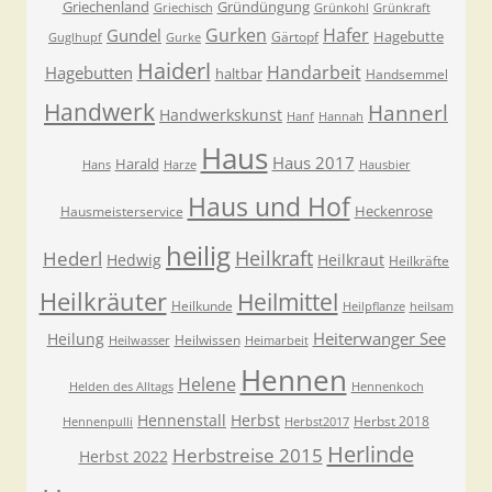
Griechenland
Gründüngung
Griechisch
Grünkohl
Grünkraft
Gurken
Hafer
Gundel
Hagebutte
Gärtopf
Guglhupf
Gurke
Haiderl
Handarbeit
Hagebutten
haltbar
Handsemmel
Handwerk
Hannerl
Handwerkskunst
Hanf
Hannah
Haus
Haus 2017
Harald
Hans
Harze
Hausbier
Haus und Hof
Heckenrose
Hausmeisterservice
heilig
Heilkraft
Hederl
Hedwig
Heilkraut
Heilkräfte
Heilkräuter
Heilmittel
Heilkunde
Heilpflanze
heilsam
Heiterwanger See
Heilung
Heilwissen
Heilwasser
Heimarbeit
Hennen
Helene
Helden des Alltags
Hennenkoch
Hennenstall
Herbst
Herbst 2018
Hennenpulli
Herbst2017
Herlinde
Herbstreise 2015
Herbst 2022