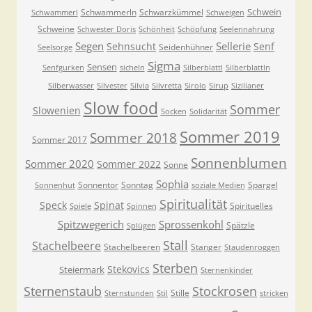
Schwein
Schwammerln
Schwarzkümmel
Schwammerl
Schweigen
Schweine
Schwester Doris
Schönheit
Schöpfung
Seelennahrung
Segen
Sellerie
Sehnsucht
Senf
Seidenhühner
Seelsorge
Sigma
Sensen
Senfgurken
sicheln
Silberblattl
Silberblattln
Silberwasser
Silvester
Silvia
Silvretta
Sirolo
Sirup
Sizilianer
Slow food
Sommer
Slowenien
Socken
Solidarität
Sommer 2019
Sommer 2018
Sommer 2017
Sonnenblumen
Sommer 2020
Sommer 2022
Sonne
Sophia
Sonnentor
Sonntag
Spargel
Sonnenhut
soziale Medien
Spiritualität
Speck
Spinat
Spirituelles
Spiele
Spinnen
Spitzwegerich
Sprossenkohl
Spätzle
Splügen
Stall
Stachelbeere
Stachelbeeren
Stanger
Staudenroggen
Sterben
Stekovics
Steiermark
Sternenkinder
Sternenstaub
Stockrosen
Stille
Sternstunden
Stil
stricken