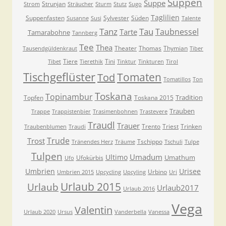
Suppen
Suppe
Strunjan
Strom
Sträucher
Sturm
Stutz
Sugo
Taglilien
Suppenfasten
Sylvester
Süden
Susanne
Susi
Talente
Tanz
Tau
Taubnessel
Tarte
Tamarabohne
Tannberg
Tee
Thea
Theater
Thomas
Thymian
Tausendgüldenkraut
Tiber
Tiere
Tini
Tibet
Tierethik
Tinktur
Tinkturen
Tirol
Tischgeflüster
Tomaten
Tod
Tomatillos
Ton
Toskana
Topinambur
Tradition
Topfen
Toskana 2015
Trauben
Trappe
Trappistenbier
Trasimenbohnen
Trastevere
Traudl
Trauer
Trento
Triest
Trinken
Traubenblumen
Traudi
Trude
Trost
Tschippo
Tränendes Herz
Träume
Tschuli
Tulpe
Tulpen
Umadum
Ultimo
Umathum
Ufokürbis
Ufo
Umbrien
Urisee
Urbino
Umbrien 2015
Upcycling
Upcyling
Uri
Urlaub 2015
Urlaub
Urlaub2017
Urlaub 2016
Vega
Valentin
Urlaub 2020
Ursus
Vanderbella
Vanessa