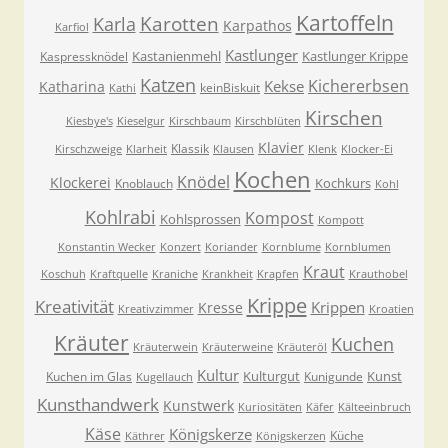
Kartoffeln
Karla
Karotten
Karpathos
Karfiol
Kastlunger
Kastanienmehl
Kastlunger Krippe
Kaspressknödel
Katzen
Kichererbsen
Kekse
Katharina
keinBiskuit
Kathi
Kirschen
Kiesbye's
Kieselgur
Kirschbaum
Kirschblüten
Klavier
Klassik
Kirschzweige
Klarheit
Klausen
Klenk
Klocker-Ei
Kochen
Knödel
Klockerei
Kochkurs
Knoblauch
Kohl
Kohlrabi
Kompost
Kohlsprossen
Kompott
Konstantin Wecker
Konzert
Koriander
Kornblume
Kornblumen
Kraut
Koschuh
Kraftquelle
Kraniche
Krankheit
Krapfen
Krauthobel
Krippe
Kreativität
Krippen
Kresse
Kreativzimmer
Kroatien
Kräuter
Kuchen
Kräuterwein
Kräuterweine
Kräuteröl
Kultur
Kulturgut
Kunst
Kuchen im Glas
Kunigunde
Kugellauch
Kunsthandwerk
Kunstwerk
Kuriositäten
Käfer
Kälteeinbruch
Käse
Königskerze
Küche
Käthrer
Königskerzen