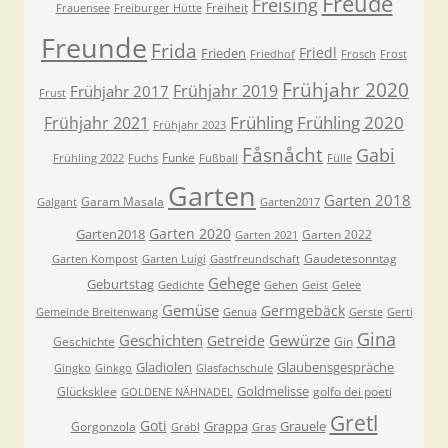
Freude
Freising
Freiheit
Frauensee
Freiburger Hütte
Freunde
Frida
Friedl
Frieden
Friedhof
Frosch
Frost
Frühjahr 2020
Frühjahr 2019
Frühjahr 2017
Frust
Frühling
Frühling 2020
Frühjahr 2021
Frühjahr 2023
Fåsnåcht
Gabi
Funke
Frühling 2022
Fuchs
Fußball
Fülle
Garten
Garten 2018
Garam Masala
Galgant
Garten2017
Garten 2020
Garten2018
Garten 2022
Garten 2021
Gaudetesonntag
Garten Kompost
Garten Luigi
Gastfreundschaft
Gehege
Geburtstag
Gedichte
Gehen
Geist
Gelee
Gemüse
Germgebäck
Gemeinde Breitenwang
Genua
Gerste
Gerti
Gina
Geschichten
Gewürze
Getreide
Geschichte
Gin
Gladiolen
Glaubensgespräche
Gingko
Ginkgo
Glasfachschule
Goldmelisse
Glücksklee
golfo dei poeti
GOLDENE NÄHNADEL
Gretl
Goti
Grappa
Grauele
Gorgonzola
Grabl
Gras