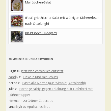
Mairübchen-Salat
(Fast) griechischer Salat mit würzigen Kichererbsen
nach Ottolenghi
Bleibt noch Hildegard
KOMMENTARE UND ANTWORTEN
Birgit
zu
Jetzt war ich wirklich entsetzt
Zandiy
zu
Hexe in und mit Schuss
bernd
zu
Pasta alla Norma (aus “Simple”, Ottolenghi)
Julia
zu
Porridge salzig: gegen Erkältung hilft Haferbrei mit
Hühnersuppe!
Hermann
zu
Grüner Couscous
Jana Bryk
zu
Apulisches Brot