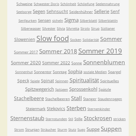
Schweine
Schwester Doris
Schönheit
Schöpfung
Seelennahrung
Segen
Sellerie
Sehnsucht
Senf
Seidenhühner
Seelsorge
Sigma
Sensen
Senfgurken
sicheln
Silberblattl
Silberblattln
Silberwasser
Silvester
Silvia
Silvretta
Sirolo
Sirup
Sizilianer
Slow food
Sommer
Slowenien
Socken
Solidarität
Sommer 2019
Sommer 2018
Sommer 2017
Sonnenblumen
Sommer 2020
Sommer 2022
Sonne
Sophia
Sonnentor
Sonntag
Spargel
Sonnenhut
soziale Medien
Spiritualität
Speck
Spinat
Spirituelles
Spiele
Spinnen
Spitzwegerich
Sprossenkohl
Spätzle
Splügen
Stall
Stachelbeere
Stachelbeeren
Stanger
Staudenroggen
Sterben
Stekovics
Steiermark
Sternenkinder
Sternenstaub
Stockrosen
Stille
Sternstunden
Stil
stricken
Suppen
Suppe
Strunjan
Strom
Sträucher
Sturm
Stutz
Sugo