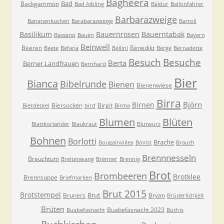
Bagheera
Bad
Backgammon
Bad Aibling
Baldur
Ballonfahrer
Barbarazweige
Bananenkuchen
Barabarazweige
Bartoli
Basilikum
Bauernrosen
Bauerntabak
Bassano
Bauen
Bayern
Beinwell
Beeren
Benedikt
Beete
Befana
Bellini
Berge
Bernadette
Besuche
Besuch
Berta
Berner Landfrauen
Bernhard
Bier
Bianca
Bibelrunde
Bienen
Bienenwiese
Birra
Björn
Birnen
Biersocken
Birgit
Bierdeckel
bird
Birma
Blumen
Blüten
Blattkoriander
Blaukraut
Blutwurz
Bohnen
Borlotti
Brache
Bougainvillea
Bovist
Brauch
Brennnesseln
Brauchtum
Breitenwang
Brenner
Brennig
Brot
Brombeeren
Brotklee
Brennsuppe
Briefmarken
Brut 2015
Brotstempel
Brut
Bruners
Bryan
Brüderlichkeit
Brüten
Buabefasnacht 2023
Buabefasnacht
Buchis