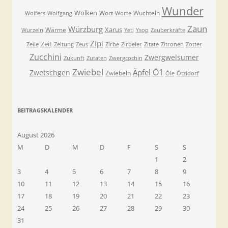
Wunder
Wolken
Wort
Wuchteln
Wolfers
Wolfgang
Worte
Zaun
Würzburg
Xarus
Wärme
Wurzeln
Yeti
Ysop
Zauberkräfte
Zipi
Zeit
Zeile
Zeitung
Zeus
Zirbe
Zirbeler
Zitate
Zitronen
Zotter
Zucchini
Zwergwelsumer
Zukunft
Zutaten
Zwergcochin
Zwiebel
Ö1
Äpfel
Zwetschgen
Zwiebeln
Öle
Ötzidorf
BEITRAGSKALENDER
August 2026
M
D
M
D
F
S
S
1
2
3
4
5
6
7
8
9
10
11
12
13
14
15
16
17
18
19
20
21
22
23
24
25
26
27
28
29
30
31