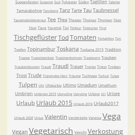
Taglilien
Suppenfasten
Sylvester
Süden
Susanne
Susi
Talente
Tanz
Tau
Taubnessel
Tarte
Tamarabohne
Tannberg
Tee
Thea
Theater
Thomas
Thymian
Tausendgüldenkraut
Tiber
Tiere
Tini
Tibet
Tierethik
Tinktur
Tinkturen
Tirol
Tischgeflüster
Tomaten
Tod
Tomatillos
Ton
Toskana
Topinambur
Tradition
Topfen
Toskana 2015
Trauben
Trappe
Trappistenbier
Trasimenbohnen
Trastevere
Traudl
Trauer
Trento
Triest
Trinken
Traubenblumen
Traudi
Trude
Trost
Tschippo
Tränendes Herz
Träume
Tschuli
Tulpe
Tulpen
Umadum
Ultimo
Umathum
Ufokürbis
Ufo
Umbrien
Urisee
Urbino
Umbrien 2015
Upcycling
Upcyling
Uri
Urlaub 2015
Urlaub
Urlaub2017
Urlaub 2016
Vega
Valentin
Urlaub 2020
Ursus
Vanderbella
Vanessa
Vegetarisch
Verkostung
Vegan
Venchi