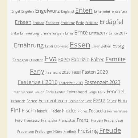
Enten
Engelwurz
Enteneier
Engel
Engelen
England
entsaften
Erdäpfel
Erbsen
Erdbeer
Erde
Erdbad
Erdbirne
Erdkiste
Ernte
Ernte2017
Erinnerung
Erinnerungen
Erna
Ernte 2017
Erika
Essen
Ernährung
Essig
Erpfi
Espresso
Essen gehen
Eva
Familie
Fabrizio
Falter
EXPO
Estragon
Etiketten
Fany
Fasten 2020
Fassl
Fasnacht 2020
Fastenzeit 2016
Fastenzeit 2023
Fastenzeit 2017
Fenchel
Feierabend
Fede
faszinierend
Fauna
Fehler
Feige
Felix
Feste
Fermentieren
Film
Ferien
Feuer
Fendrich
Fernlehre
Fest
Fini
Fisch
Flocke
Focaccia
Fleisch
Flieder
Florez
Formarinsee
Franzl
Foto
Franziska
Frauen
Francesco
Franziskus
Frauenoase
Freude
Freising
Freiheit
Frauensee
Freiburger Hütte