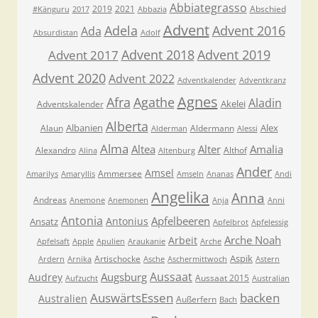
Abbiategrasso
2019
2021
Abschied
#Känguru
2017
Abbazia
Advent
Adela
Advent 2016
Ada
Absurdistan
Adolf
Advent 2018
Advent 2019
Advent 2017
Advent 2020
Advent 2022
Adventkalender
Adventkranz
Agnes
Afra
Agathe
Aladin
Akelei
Adventskalender
Alberta
Albanien
Alex
Alaun
Aldermann
Alderman
Alessi
Alma
Altea
Alter
Amalia
Alexandro
Althof
Alina
Altenburg
Ander
Amsel
Ammersee
Amarilys
Amaryllis
Amseln
Ananas
Andi
Angelika
Anna
Andreas
Anemone
Anemonen
Anja
Anni
Antonia
Apfelbeeren
Antonius
Ansatz
Apfelbrot
Apfelessig
Arche Noah
Arbeit
Apfelsaft
Apple
Apulien
Araukanie
Arche
Aspik
Artischocke
Ardern
Arnika
Asche
Aschermittwoch
Astern
Aussaat
Augsburg
Audrey
Aussaat 2015
Aufzucht
Australian
AuswärtsEssen
backen
Australien
Außerfern
Bach