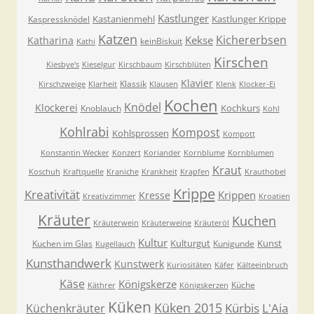
Kastlunger
Kastanienmehl
Kastlunger Krippe
Kaspressknödel
Katzen
Kichererbsen
Kekse
Katharina
keinBiskuit
Kathi
Kirschen
Kiesbye's
Kieselgur
Kirschbaum
Kirschblüten
Klavier
Klassik
Kirschzweige
Klarheit
Klausen
Klenk
Klocker-Ei
Kochen
Knödel
Klockerei
Kochkurs
Knoblauch
Kohl
Kohlrabi
Kompost
Kohlsprossen
Kompott
Konstantin Wecker
Konzert
Koriander
Kornblume
Kornblumen
Kraut
Koschuh
Kraftquelle
Kraniche
Krankheit
Krapfen
Krauthobel
Krippe
Kreativität
Krippen
Kresse
Kreativzimmer
Kroatien
Kräuter
Kuchen
Kräuterwein
Kräuterweine
Kräuteröl
Kultur
Kulturgut
Kunst
Kuchen im Glas
Kunigunde
Kugellauch
Kunsthandwerk
Kunstwerk
Kuriositäten
Käfer
Kälteeinbruch
Käse
Königskerze
Küche
Käthrer
Königskerzen
Küken
Küken 2015
Kürbis
L'Aia
Küchenkräuter