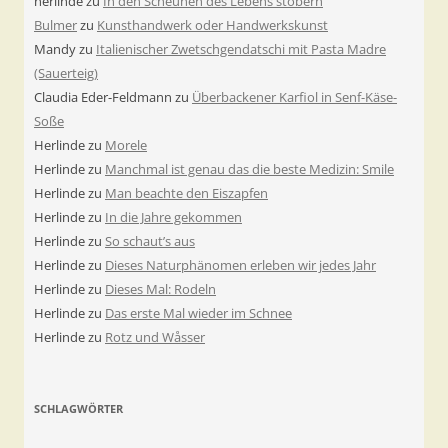
herlinde
zu
In den Scheunen des Lebens stöbern
Bulmer
zu
Kunsthandwerk oder Handwerkskunst
Mandy
zu
Italienischer Zwetschgendatschi mit Pasta Madre
(Sauerteig)
Claudia Eder-Feldmann
zu
Überbackener Karfiol in Senf-Käse-
Soße
Herlinde
zu
Morele
Herlinde
zu
Manchmal ist genau das die beste Medizin: Smile
Herlinde
zu
Man beachte den Eiszapfen
Herlinde
zu
In die Jahre gekommen
Herlinde
zu
So schaut’s aus
Herlinde
zu
Dieses Naturphänomen erleben wir jedes Jahr
Herlinde
zu
Dieses Mal: Rodeln
Herlinde
zu
Das erste Mal wieder im Schnee
Herlinde
zu
Rotz und Wåsser
SCHLAGWÖRTER