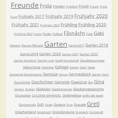
Freunde
Frida
Friedl
Frieden
Friedhof
Frosch
Frost
Frühjahr 2020
Frühjahr 2019
Frühjahr 2017
Frust
Frühling
Frühling 2020
Frühjahr 2021
Frühjahr 2023
Fåsnåcht
Gabi
Funke
Frühling 2022
Fuchs
Fußball
Fülle
Garten
Garten 2018
Garam Masala
Galgant
Garten2017
Garten 2020
Garten2018
Garten 2022
Garten 2021
Gaudetesonntag
Garten Kompost
Garten Luigi
Gastfreundschaft
Gehege
Geburtstag
Gedichte
Gehen
Geist
Gelee
Gemüse
Germgebäck
Gemeinde Breitenwang
Genua
Gerste
Gerti
Gina
Geschichten
Gewürze
Getreide
Geschichte
Gin
Gladiolen
Glaubensgespräche
Gingko
Ginkgo
Glasfachschule
Goldmelisse
Glücksklee
golfo dei poeti
GOLDENE NÄHNADEL
Gretl
Goti
Grappa
Grauele
Gorgonzola
Grabl
Gras
Griechenland
Gründüngung
Griechisch
Grünkohl
Grünkraft