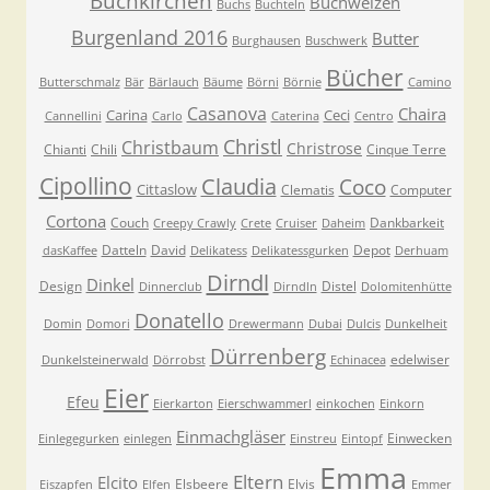
Buchkirchen
Buchweizen
Buchs
Buchteln
Burgenland 2016
Butter
Burghausen
Buschwerk
Bücher
Butterschmalz
Bär
Bärlauch
Bäume
Börni
Börnie
Camino
Casanova
Chaira
Carina
Ceci
Cannellini
Carlo
Caterina
Centro
Christl
Christbaum
Christrose
Chianti
Chili
Cinque Terre
Cipollino
Claudia
Coco
Cittaslow
Clematis
Computer
Cortona
Couch
Dankbarkeit
Creepy Crawly
Crete
Cruiser
Daheim
Datteln
David
Depot
dasKaffee
Delikatess
Delikatessgurken
Derhuam
Dirndl
Dinkel
Design
Distel
Dinnerclub
Dirndln
Dolomitenhütte
Donatello
Domin
Domori
Drewermann
Dubai
Dulcis
Dunkelheit
Dürrenberg
edelwiser
Dunkelsteinerwald
Dörrobst
Echinacea
Eier
Efeu
Eierkarton
Eierschwammerl
einkochen
Einkorn
Einmachgläser
Einwecken
Einlegegurken
einlegen
Einstreu
Eintopf
Emma
Eltern
Elcito
Elsbeere
Elvis
Eiszapfen
Elfen
Emmer