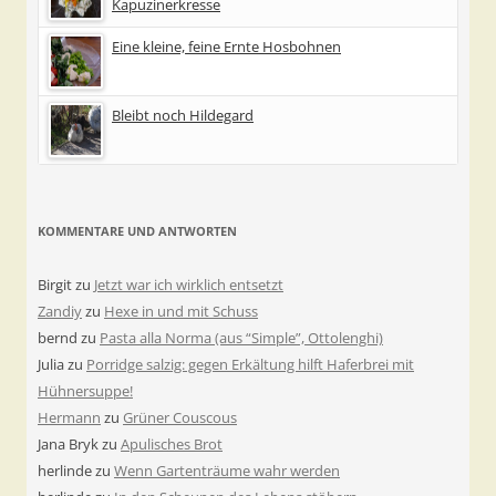
Kapuzinerkresse
Eine kleine, feine Ernte Hosbohnen
Bleibt noch Hildegard
KOMMENTARE UND ANTWORTEN
Birgit
zu
Jetzt war ich wirklich entsetzt
Zandiy
zu
Hexe in und mit Schuss
bernd
zu
Pasta alla Norma (aus “Simple”, Ottolenghi)
Julia
zu
Porridge salzig: gegen Erkältung hilft Haferbrei mit
Hühnersuppe!
Hermann
zu
Grüner Couscous
Jana Bryk
zu
Apulisches Brot
herlinde
zu
Wenn Gartenträume wahr werden