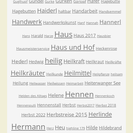
Gurken
Hafer
Gundel
Hagebutte
Gärtopf
Guglhupf
Gurke
Haiderl
Handarbeit
Hagebutten
haltbar
Handsemmel
Handwerk
Hannerl
Handwerkskunst
Hanf
Hannah
Haus
Haus 2017
Harald
Hans
Harze
Hausbier
Haus und Hof
Heckenrose
Hausmeisterservice
heilig
Heilkraft
Hederl
Hedwig
Heilkraut
Heilkräfte
Heilkräuter
Heilmittel
Heilkunde
Heilpflanze
heilsam
Heiterwanger See
Heilung
Heilwissen
Heilwasser
Heimarbeit
Hennen
Helene
Helden des Alltags
Hennenkoch
Hennenstall
Herbst
Herbst 2018
Hennenpulli
Herbst2017
Herlinde
Herbstreise 2015
Herbst 2022
Hermann
Heu
Hilde
Hildebrand
Herz
highline 179