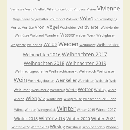
Vivienne
Villa Kunterbunt
Vernazza
Vesuv
Vielfalt
Vinosus
Vision
Volvo
Vollmond
Vogelbeere
Vogelfutter
Vollwert
Volvowolfgang
Vögel
Vroni
Waldviertel
Vorrat
Vorräte
Wacholder
Waldviertler
Wasser
Weckgläser
Walnüsse
Waltraud
Wandern
weben
Weck
Weiden
Weide
Weihnachten
Wegwarte
Weiberleit
Weihnacht
Weihnachten 2017
Weihnachten 2016
Weihnachten 2018
Weihnachten 2019
Weihnachtsmarkt
Weihrauch
Weihnachtsgeschenke
Weihwasser
Wein
Weinkeller
Wein Hagebutten
Weinkisten
Weisheit
Wels
Wetter
Werte
Whisky
Welsumer
Welsumerle
Werkzeug
Wicke
Wien
Wild
Wicken
Wildfrucht
Wildgemüse
Wildschönauer Ruabn
Winter
Winter 2017
Wilma
Winden
Windgebäck
Winter 2015
Winter 2019
Winter 2021
Winter 2018
Winter 2020
Wirsing
Wohlbefinden
Winter 2022
Winter 2023
Wirtshaus
Wohnen