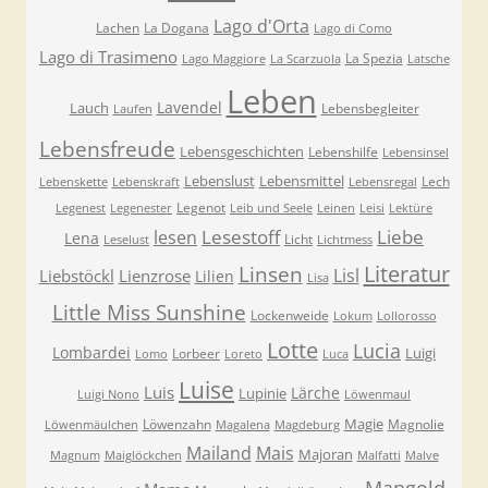
Lago d'Orta
Lachen
La Dogana
Lago di Como
Lago di Trasimeno
La Spezia
Lago Maggiore
La Scarzuola
Latsche
Leben
Lavendel
Lauch
Lebensbegleiter
Laufen
Lebensfreude
Lebensgeschichten
Lebenshilfe
Lebensinsel
Lebenslust
Lebensmittel
Lech
Lebenskette
Lebenskraft
Lebensregal
Legenot
Legenest
Legenester
Leib und Seele
Leinen
Leisi
Lektüre
Lesestoff
Liebe
lesen
Lena
Licht
Leselust
Lichtmess
Literatur
Linsen
Lisl
Liebstöckl
Lienzrose
Lilien
Lisa
Little Miss Sunshine
Lockenweide
Lokum
Lollorosso
Lotte
Lucia
Lombardei
Luigi
Lorbeer
Lomo
Loreto
Luca
Luise
Luis
Lärche
Lupinie
Luigi Nono
Löwenmaul
Magie
Löwenzahn
Magnolie
Löwenmäulchen
Magalena
Magdeburg
Mailand
Mais
Majoran
Magnum
Maiglöckchen
Malfatti
Malve
Mangold