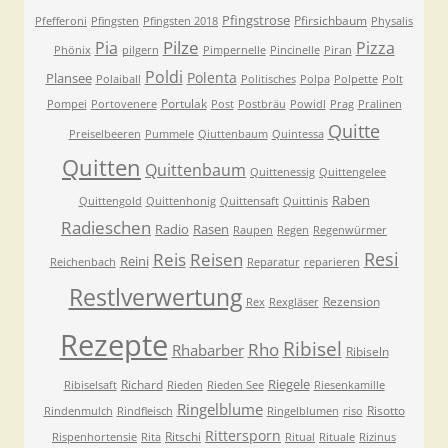
Pfingstrose
Pfirsichbaum
Pfefferoni
Pfingsten
Pfingsten 2018
Physalis
Pilze
Pia
Pizza
Phönix
pilgern
Pimpernelle
Pincinelle
Piran
Poldi
Polenta
Plansee
Polaiball
Politisches
Polpa
Polpette
Polt
Portulak
Pompei
Portovenere
Post
Postbräu
Powidl
Prag
Pralinen
Quitte
Preiselbeeren
Pummele
Qiuttenbaum
Quintessa
Quitten
Quittenbaum
Quittenessig
Quittengelee
Raben
Quittengold
Quittenhonig
Quittensaft
Quittinis
Radieschen
Radio
Rasen
Raupen
Regen
Regenwürmer
Resi
Reis
Reisen
Reini
Reichenbach
Reparatur
reparieren
Restlverwertung
Rezension
Rex
Rexgläser
Rezepte
Ribisel
Rho
Rhabarber
Ribiseln
Riegele
Richard
Ribiselsaft
Rieden
Rieden See
Riesenkamille
Ringelblume
Risotto
Rindenmulch
Rindfleisch
Ringelblumen
riso
Rittersporn
Ritschi
Rispenhortensie
Rita
Ritual
Rituale
Rizinus