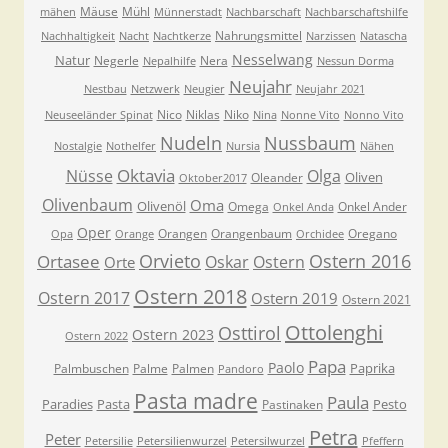
Mäuse
Mühl
mähen
Münnerstadt
Nachbarschaft
Nachbarschaftshilfe
Nahrungsmittel
Nachhaltigkeit
Nacht
Nachtkerze
Narzissen
Natascha
Nesselwang
Natur
Negerle
Nera
Nepalhilfe
Nessun Dorma
Neujahr
Nestbau
Netzwerk
Neugier
Neujahr 2021
Nico
Niklas
Niko
Neuseeländer Spinat
Nina
Nonne Vito
Nonno Vito
Nudeln
Nussbaum
Nostalgie
Nothelfer
Nursia
Nähen
Oktavia
Nüsse
Olga
Oliven
Oleander
Oktober2017
Olivenbaum
Oma
Olivenöl
Omega
Onkel Ander
Onkel Anda
Oper
Orangen
Orangenbaum
Oregano
Opa
Orange
Orchidee
Orvieto
Ostern 2016
Ortasee
Oskar
Ostern
Orte
Ostern 2018
Ostern 2017
Ostern 2019
Ostern 2021
Ottolenghi
Osttirol
Ostern 2023
Ostern 2022
Papa
Paolo
Paprika
Palmbuschen
Palme
Palmen
Pandoro
Pasta madre
Paula
Paradies
Pasta
Pesto
Pastinaken
Petra
Peter
Petersilie
Petersilienwurzel
Petersilwurzel
Pfeffern