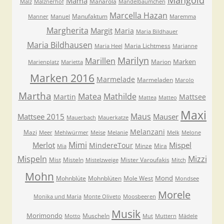
Mama
Manarola
Malz
Malznerhof
Mandelbäumchen
Marcella Hazan
Manufaktum
Manner
Manuel
Maremma
Margherita
Margit
Maria
Maria Bildhauer
Maria Bildhausen
Maria Lichtmess
Maria Heel
Marianne
Marilyn
Marillen
Marken
Marion
Marienplatz
Marietta
Marken 2016
Marmelade
Marmeladen
Marolo
Martha
Matea
Mathilde
Martin
Mattsee
Mattea
Matteo
Maxi
Maus
Mattsee 2015
Mauser
Mauerbach
Mauerkatze
Melanzani
Mazi
Meer
Mehlwürmer
Meise
Melanie
Melk
Melone
Mimi
Merlot
Mispel
MindereTour
Minze
Mira
Mia
Mispeln
Mizzi
Mist
Misteln
Mister Varoufakis
Mistelzweige
Mitch
Mohn
Mond
Mohnblüte
Mohnblüten
Mole West
Mondsee
Morele
Monika und Maria
Monte Oliveto
Moosbeeren
Musik
Morimondo
Muscheln
Motto
Mut
Muttern
Mädele