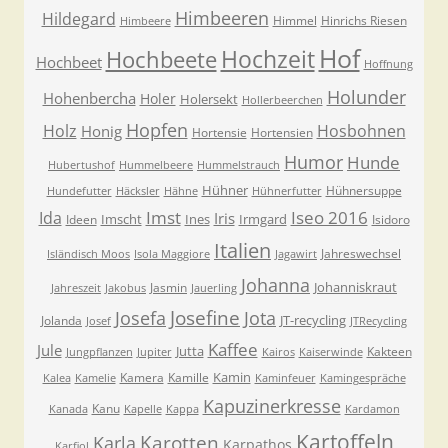
Himbeeren
Hildegard
Himmel
Hinrichs Riesen
Himbeere
Hof
Hochzeit
Hochbeete
Hochbeet
Hoffnung
Holunder
Hohenbercha
Holer
Holersekt
Hollerbeerchen
Hopfen
Holz
Hosbohnen
Honig
Hortensie
Hortensien
Humor
Hunde
Hubertushof
Hummelbeere
Hummelstrauch
Hühner
Hühnersuppe
Hundefutter
Häcksler
Hähne
Hühnerfutter
Imst
Iseo 2016
Ida
Iris
Imscht
Ines
Irmgard
Ideen
Isidoro
Italien
Jahreswechsel
Isländisch Moos
Isola Maggiore
Jagawirt
Johanna
Johanniskraut
Jasmin
Jahreszeit
Jakobus
Jauerling
Josefa
Josefine
Jota
JT-recycling
Jolanda
Josef
JTRecycling
Kaffee
Jule
Jutta
Kakteen
Jungpflanzen
Jupiter
Kairos
Kaiserwinde
Kamin
Kamera
Kamille
Kalea
Kamelie
Kaminfeuer
Kamingespräche
Kapuzinerkresse
Kanu
Kanada
Kapelle
Kappa
Kardamon
Kartoffeln
Karla
Karotten
Karpathos
Karfiol