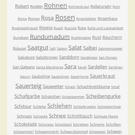
Rohnen
Robert
Rodeln
Rollatorjahr
Rohnenkraut
Rom
Rosen
Rosa
Rosenhaus
Romeo
Roma
Rosenblätter
Roveja
Ruhe
Rosenweihrauch
Ruach
Ruccola
Ruhe und Langsamkeit
Rundumadum
Rust
Räuchern
Rundbeet
Rupfensäcke
Saatgut
Salat
Salbei
Rübstiel
Saft
Salami
Salomonssiegel
Sanddorn
Salvatore
Salzzitronen
Sandkisten
San Donato
Sara
Sardellen
San Galgano
Santa Margherita
Sarah
Sardinen
Sauerkraut
Saubohne
Saturn
Saubohnen
Sauerhonig
Sauerteig
Sauwetter
Schachbrettblume
Schach
Schaf
Scheibengurke
Schafgarbe
Schalotten
Schatzkammer
Schlehen
Schitour
Schlehe
Schlipfkrapfen
Schmetterlinge
Schnee
Schnittlauch
Schnaps
Schnute Hanni
Schnecke
Schokolade
Schrems
Schriften
Schongau
Schottland
Schreiben
Schwein
Schwammerln
Schwarzkümmel
Schwammerl
Schweigen