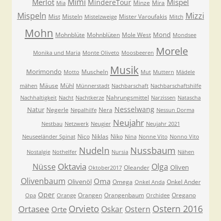
Mimi
Merlot
Mispel
MindereTour
Minze
Mira
Mia
Mispeln
Mizzi
Mist
Misteln
Mister Varoufakis
Mistelzweige
Mitch
Mohn
Mond
Mohnblüte
Mohnblüten
Mole West
Mondsee
Morele
Monika und Maria
Monte Oliveto
Moosbeeren
Musik
Morimondo
Muscheln
Motto
Mut
Muttern
Mädele
Mäuse
Mühl
mähen
Münnerstadt
Nachbarschaft
Nachbarschaftshilfe
Nahrungsmittel
Nachhaltigkeit
Nacht
Nachtkerze
Narzissen
Natascha
Nesselwang
Natur
Negerle
Nera
Nepalhilfe
Nessun Dorma
Neujahr
Nestbau
Netzwerk
Neugier
Neujahr 2021
Nico
Niklas
Niko
Neuseeländer Spinat
Nina
Nonne Vito
Nonno Vito
Nudeln
Nussbaum
Nostalgie
Nothelfer
Nursia
Nähen
Oktavia
Nüsse
Olga
Oliven
Oleander
Oktober2017
Olivenbaum
Oma
Olivenöl
Omega
Onkel Ander
Onkel Anda
Oper
Orangen
Orangenbaum
Oregano
Opa
Orange
Orchidee
Orvieto
Ostern 2016
Ortasee
Oskar
Ostern
Orte