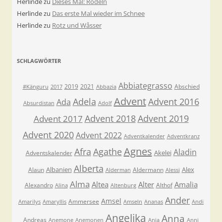
Herlinde
zu
Dieses Mal: Rodeln
Herlinde
zu
Das erste Mal wieder im Schnee
Herlinde
zu
Rotz und Wåsser
SCHLAGWÖRTER
Abbiategrasso
2019
2021
Abschied
#Känguru
2017
Abbazia
Advent
Adela
Advent 2016
Ada
Absurdistan
Adolf
Advent 2018
Advent 2019
Advent 2017
Advent 2020
Advent 2022
Adventkalender
Adventkranz
Agnes
Afra
Agathe
Aladin
Akelei
Adventskalender
Alberta
Albanien
Alex
Alaun
Aldermann
Alderman
Alessi
Alma
Altea
Alter
Amalia
Alexandro
Althof
Alina
Altenburg
Ander
Amsel
Ammersee
Amarilys
Amaryllis
Amseln
Ananas
Andi
Angelika
Anna
Andreas
Anemone
Anemonen
Anja
Anni