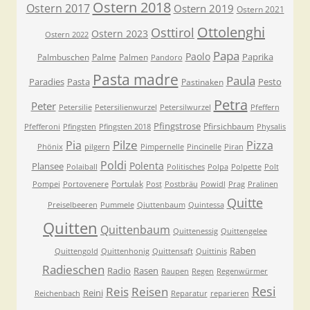
Ostern 2018
Ostern 2017
Ostern 2019
Ostern 2021
Ottolenghi
Osttirol
Ostern 2023
Ostern 2022
Papa
Paolo
Paprika
Palmbuschen
Palme
Palmen
Pandoro
Pasta madre
Paula
Paradies
Pasta
Pesto
Pastinaken
Petra
Peter
Petersilie
Petersilienwurzel
Petersilwurzel
Pfeffern
Pfingstrose
Pfirsichbaum
Pfefferoni
Pfingsten
Pfingsten 2018
Physalis
Pilze
Pia
Pizza
Phönix
pilgern
Pimpernelle
Pincinelle
Piran
Poldi
Polenta
Plansee
Polaiball
Politisches
Polpa
Polpette
Polt
Portulak
Pompei
Portovenere
Post
Postbräu
Powidl
Prag
Pralinen
Quitte
Preiselbeeren
Pummele
Qiuttenbaum
Quintessa
Quitten
Quittenbaum
Quittenessig
Quittengelee
Raben
Quittengold
Quittenhonig
Quittensaft
Quittinis
Radieschen
Radio
Rasen
Raupen
Regen
Regenwürmer
Resi
Reis
Reisen
Reini
Reichenbach
Reparatur
reparieren