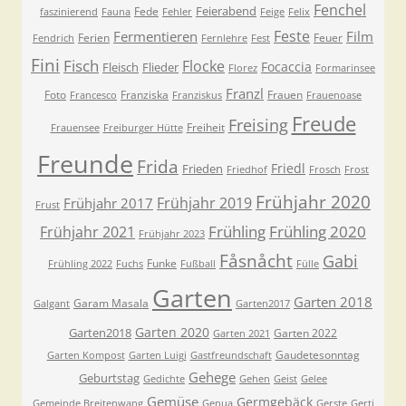
Fenchel
Feierabend
Fede
faszinierend
Fauna
Fehler
Feige
Felix
Feste
Fermentieren
Film
Ferien
Feuer
Fendrich
Fernlehre
Fest
Fini
Fisch
Flocke
Focaccia
Fleisch
Flieder
Florez
Formarinsee
Franzl
Foto
Franziska
Frauen
Francesco
Franziskus
Frauenoase
Freude
Freising
Freiheit
Frauensee
Freiburger Hütte
Freunde
Frida
Friedl
Frieden
Friedhof
Frosch
Frost
Frühjahr 2020
Frühjahr 2019
Frühjahr 2017
Frust
Frühling
Frühling 2020
Frühjahr 2021
Frühjahr 2023
Fåsnåcht
Gabi
Funke
Frühling 2022
Fuchs
Fußball
Fülle
Garten
Garten 2018
Garam Masala
Galgant
Garten2017
Garten 2020
Garten2018
Garten 2022
Garten 2021
Gaudetesonntag
Garten Kompost
Garten Luigi
Gastfreundschaft
Gehege
Geburtstag
Gedichte
Gehen
Geist
Gelee
Gemüse
Germgebäck
Gemeinde Breitenwang
Genua
Gerste
Gerti