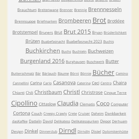
Brennnesseln
Brauchtum
Breitenwang
Brenner
Brennig
Brot
Brombeeren
Brotklee
Brennsuppe
Briefmarken
Brut 2015
Brotstempel
Brut
Bruners
Bryan
Brüderlichkeit
Brüten
Buabefasnacht 2023
Buabefasnacht
Buchis
Buchkirchen
Buchweizen
Buchs
Buchteln
Burgenland 2016
Butter
Burghausen
Buschwerk
Bücher
Butterschmalz
Bär
Bärlauch
Bäume
Börni
Börnie
Camino
Casanova
Chaira
Carina
Ceci
Cannellini
Carlo
Caterina
Centro
Christl
Christbaum
Christrose
Chianti
Chili
Cinque Terre
Cipollino
Claudia
Coco
Cittaslow
Clematis
Computer
Cortona
Couch
Dankbarkeit
Creepy Crawly
Crete
Cruiser
Daheim
Datteln
David
Depot
dasKaffee
Delikatess
Delikatessgurken
Derhuam
Dirndl
Dinkel
Design
Distel
Dinnerclub
Dirndln
Dolomitenhütte