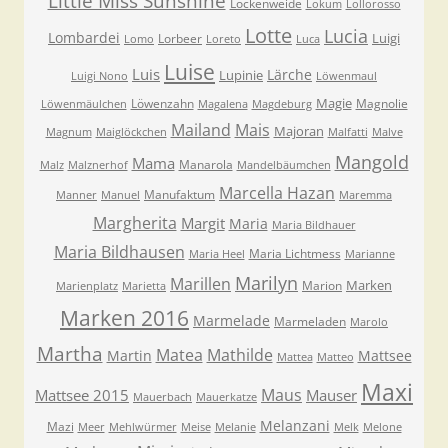
Little Miss Sunshine
Lockenweide
Lokum
Lollorosso
Lotte
Lucia
Lombardei
Luigi
Lorbeer
Lomo
Loreto
Luca
Luise
Luis
Lärche
Lupinie
Luigi Nono
Löwenmaul
Magie
Löwenzahn
Magnolie
Löwenmäulchen
Magalena
Magdeburg
Mailand
Mais
Majoran
Magnum
Maiglöckchen
Malfatti
Malve
Mangold
Mama
Manarola
Malz
Malznerhof
Mandelbäumchen
Marcella Hazan
Manufaktum
Manner
Manuel
Maremma
Margherita
Margit
Maria
Maria Bildhauer
Maria Bildhausen
Maria Lichtmess
Maria Heel
Marianne
Marilyn
Marillen
Marken
Marion
Marienplatz
Marietta
Marken 2016
Marmelade
Marmeladen
Marolo
Martha
Matea
Mathilde
Martin
Mattsee
Mattea
Matteo
Maxi
Maus
Mattsee 2015
Mauser
Mauerbach
Mauerkatze
Melanzani
Mazi
Meer
Mehlwürmer
Meise
Melanie
Melk
Melone