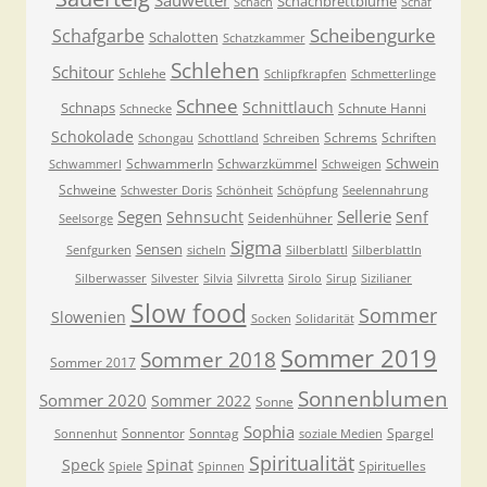
Sauwetter
Schachbrettblume
Schach
Schaf
Scheibengurke
Schafgarbe
Schalotten
Schatzkammer
Schlehen
Schitour
Schlehe
Schlipfkrapfen
Schmetterlinge
Schnee
Schnittlauch
Schnaps
Schnute Hanni
Schnecke
Schokolade
Schrems
Schriften
Schongau
Schottland
Schreiben
Schwein
Schwammerln
Schwarzkümmel
Schwammerl
Schweigen
Schweine
Schwester Doris
Schönheit
Schöpfung
Seelennahrung
Segen
Sellerie
Sehnsucht
Senf
Seidenhühner
Seelsorge
Sigma
Sensen
Senfgurken
sicheln
Silberblattl
Silberblattln
Silberwasser
Silvester
Silvia
Silvretta
Sirolo
Sirup
Sizilianer
Slow food
Sommer
Slowenien
Socken
Solidarität
Sommer 2019
Sommer 2018
Sommer 2017
Sonnenblumen
Sommer 2020
Sommer 2022
Sonne
Sophia
Sonnentor
Sonntag
Spargel
Sonnenhut
soziale Medien
Spiritualität
Speck
Spinat
Spirituelles
Spiele
Spinnen