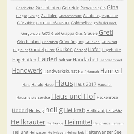
Gina
Geschichten
Gewürze
Getreide
Geschichte
Gin
Gladiolen
Glaubensgespräche
Gingko
Ginkgo
Glasfachschule
Goldmelisse
Glücksklee
golfo dei poeti
GOLDENE NÄHNADEL
Gretl
Goti
Grappa
Grauele
Gorgonzola
Grabl
Gras
Griechenland
Gründüngung
Griechisch
Grünkohl
Grünkraft
Gurken
Hafer
Gundel
Hagebutte
Gärtopf
Guglhupf
Gurke
Haiderl
Handarbeit
Hagebutten
haltbar
Handsemmel
Handwerk
Hannerl
Handwerkskunst
Hanf
Hannah
Haus
Haus 2017
Harald
Hans
Harze
Hausbier
Haus und Hof
Heckenrose
Hausmeisterservice
heilig
Heilkraft
Hederl
Hedwig
Heilkraut
Heilkräfte
Heilkräuter
Heilmittel
Heilkunde
Heilpflanze
heilsam
Heiterwanger See
Heilung
Heilwissen
Heilwasser
Heimarbeit