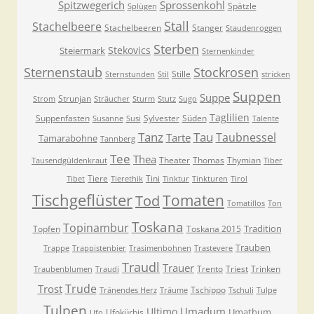
Spitzwegerich
Sprossenkohl
Spätzle
Splügen
Stall
Stachelbeere
Stachelbeeren
Stanger
Staudenroggen
Sterben
Stekovics
Steiermark
Sternenkinder
Sternenstaub
Stockrosen
Stille
Sternstunden
Stil
stricken
Suppen
Suppe
Strunjan
Strom
Sträucher
Sturm
Stutz
Sugo
Taglilien
Suppenfasten
Sylvester
Süden
Susanne
Susi
Talente
Tanz
Tau
Taubnessel
Tarte
Tamarabohne
Tannberg
Tee
Thea
Theater
Thomas
Thymian
Tausendgüldenkraut
Tiber
Tiere
Tini
Tibet
Tierethik
Tinktur
Tinkturen
Tirol
Tischgeflüster
Tomaten
Tod
Tomatillos
Ton
Toskana
Topinambur
Tradition
Topfen
Toskana 2015
Trauben
Trappe
Trappistenbier
Trasimenbohnen
Trastevere
Traudl
Trauer
Trento
Triest
Trinken
Traubenblumen
Traudi
Trude
Trost
Tschippo
Tränendes Herz
Träume
Tschuli
Tulpe
Tulpen
Umadum
Ultimo
Umathum
Ufokürbis
Ufo