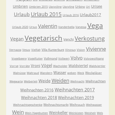
Umbrien
Urisee
Urbino
Umbrien 2015
Upcycling
Upcyling
Uri
Urlaub 2015
Urlaub
Urlaub2017
Urlaub 2016
Vega
Valentin
Urlaub 2020
Ursus
Vanderbella
Vanessa
Vegetarisch
Verkostung
Vegan
Venchi
Vivienne
Villa Kunterbunt
Vernazza
Vesuv
Vielfalt
Vinosus
Vision
Volvo
Vollmond
Vogelbeere
Vogelfutter
Vollwert
Volvowolfgang
Vögel
Vroni
Waldviertel
Vorrat
Vorräte
Wacholder
Waldviertler
Wasser
Weckgläser
Walnüsse
Waltraud
Wandern
weben
Weck
Weiden
Weide
Weihnachten
Wegwarte
Weiberleit
Weihnacht
Weihnachten 2017
Weihnachten 2016
Weihnachten 2018
Weihnachten 2019
Weihnachtsmarkt
Weihrauch
Weihnachtsgeschenke
Weihwasser
Wein
Weinkeller
Wein Hagebutten
Weinkisten
Weisheit
Wels