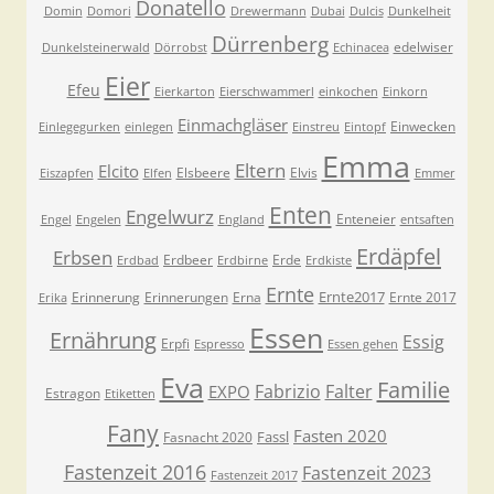
Donatello
Domin
Domori
Drewermann
Dubai
Dulcis
Dunkelheit
Dürrenberg
edelwiser
Dunkelsteinerwald
Dörrobst
Echinacea
Eier
Efeu
Eierkarton
Eierschwammerl
einkochen
Einkorn
Einmachgläser
Einwecken
Einlegegurken
einlegen
Einstreu
Eintopf
Emma
Eltern
Elcito
Elsbeere
Elvis
Eiszapfen
Elfen
Emmer
Enten
Engelwurz
Enteneier
Engel
Engelen
England
entsaften
Erdäpfel
Erbsen
Erdbeer
Erde
Erdbad
Erdbirne
Erdkiste
Ernte
Ernte2017
Erinnerung
Erinnerungen
Erna
Ernte 2017
Erika
Essen
Ernährung
Essig
Erpfi
Espresso
Essen gehen
Eva
Familie
Fabrizio
Falter
EXPO
Estragon
Etiketten
Fany
Fasten 2020
Fassl
Fasnacht 2020
Fastenzeit 2016
Fastenzeit 2023
Fastenzeit 2017