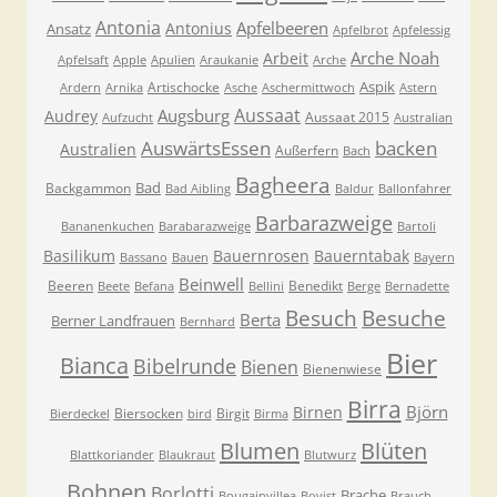
Antonia
Apfelbeeren
Antonius
Ansatz
Apfelbrot
Apfelessig
Arche Noah
Arbeit
Apfelsaft
Apple
Apulien
Araukanie
Arche
Aspik
Artischocke
Ardern
Arnika
Asche
Aschermittwoch
Astern
Aussaat
Augsburg
Audrey
Aussaat 2015
Aufzucht
Australian
AuswärtsEssen
backen
Australien
Außerfern
Bach
Bagheera
Bad
Backgammon
Bad Aibling
Baldur
Ballonfahrer
Barbarazweige
Bananenkuchen
Barabarazweige
Bartoli
Basilikum
Bauernrosen
Bauerntabak
Bassano
Bauen
Bayern
Beinwell
Beeren
Benedikt
Beete
Befana
Bellini
Berge
Bernadette
Besuche
Besuch
Berta
Berner Landfrauen
Bernhard
Bier
Bianca
Bibelrunde
Bienen
Bienenwiese
Birra
Björn
Birnen
Biersocken
Birgit
Bierdeckel
bird
Birma
Blumen
Blüten
Blattkoriander
Blaukraut
Blutwurz
Bohnen
Borlotti
Brache
Bougainvillea
Bovist
Brauch