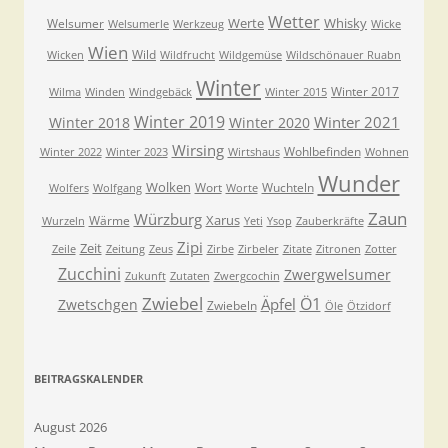
Wetter
Werte
Whisky
Welsumer
Welsumerle
Werkzeug
Wicke
Wien
Wild
Wicken
Wildfrucht
Wildgemüse
Wildschönauer Ruabn
Winter
Winter 2017
Wilma
Winden
Windgebäck
Winter 2015
Winter 2019
Winter 2021
Winter 2018
Winter 2020
Wirsing
Wohlbefinden
Winter 2022
Winter 2023
Wirtshaus
Wohnen
Wunder
Wolken
Wort
Wuchteln
Wolfers
Wolfgang
Worte
Zaun
Würzburg
Xarus
Wärme
Wurzeln
Yeti
Ysop
Zauberkräfte
Zipi
Zeit
Zeile
Zeitung
Zeus
Zirbe
Zirbeler
Zitate
Zitronen
Zotter
Zucchini
Zwergwelsumer
Zukunft
Zutaten
Zwergcochin
Zwiebel
Ö1
Äpfel
Zwetschgen
Zwiebeln
Öle
Ötzidorf
BEITRAGSKALENDER
August 2026