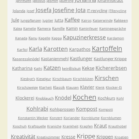
Johanniskraut
Jasmin
Jahreszeit
Jakobus
Jauerling
Josefa
Josefine
Jota
JT-recycling
Jolanda
Josef
JTRecycling
Kaffee
Jule
Jutta
Kakteen
Jungpflanzen
Jupiter
Kairos
Kaiserwinde
Kamin
Kamera
Kamille
Kalea
Kamelie
Kaminfeuer
Kamingespräche
Kapuzinerkresse
Kanu
Kanada
Kapelle
Kappa
Kardamon
Kartoffeln
Karla
Karotten
Karpathos
Karfiol
Kastlunger
Kastanienmehl
Kastlunger Krippe
Kaspressknödel
Katzen
Kichererbsen
Kekse
Katharina
keinBiskuit
Kathi
Kirschen
Kiesbye's
Kieselgur
Kirschbaum
Kirschblüten
Klavier
Klassik
Kirschzweige
Klarheit
Klausen
Klenk
Klocker-Ei
Kochen
Knödel
Klockerei
Kochkurs
Knoblauch
Kohl
Kohlrabi
Kompost
Kohlsprossen
Kompott
Konstantin Wecker
Konzert
Koriander
Kornblume
Kornblumen
Kraut
Koschuh
Kraftquelle
Kraniche
Krankheit
Krapfen
Krauthobel
Krippe
Kreativität
Krippen
Kresse
Kreativzimmer
Kroatien