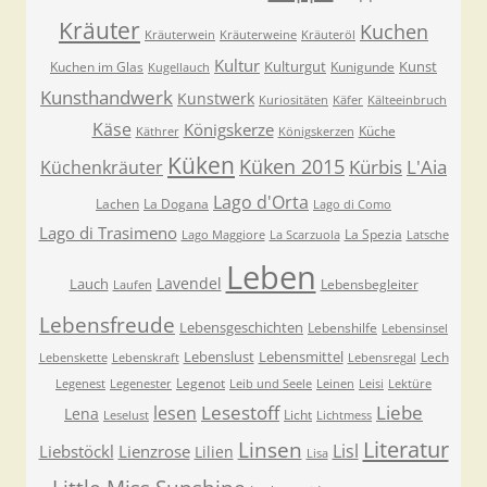
Kräuter
Kuchen
Kräuterwein
Kräuterweine
Kräuteröl
Kultur
Kulturgut
Kunst
Kuchen im Glas
Kunigunde
Kugellauch
Kunsthandwerk
Kunstwerk
Kuriositäten
Käfer
Kälteeinbruch
Käse
Königskerze
Küche
Käthrer
Königskerzen
Küken
Küken 2015
Kürbis
L'Aia
Küchenkräuter
Lago d'Orta
Lachen
La Dogana
Lago di Como
Lago di Trasimeno
La Spezia
Lago Maggiore
La Scarzuola
Latsche
Leben
Lavendel
Lauch
Lebensbegleiter
Laufen
Lebensfreude
Lebensgeschichten
Lebenshilfe
Lebensinsel
Lebenslust
Lebensmittel
Lech
Lebenskette
Lebenskraft
Lebensregal
Legenot
Legenest
Legenester
Leib und Seele
Leinen
Leisi
Lektüre
Lesestoff
Liebe
lesen
Lena
Licht
Leselust
Lichtmess
Literatur
Linsen
Lisl
Liebstöckl
Lienzrose
Lilien
Lisa