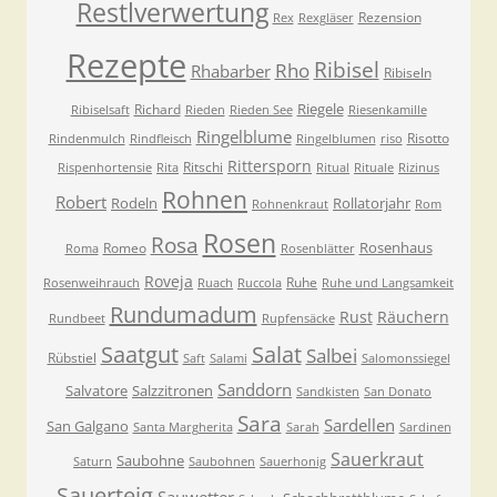
Restlverwertung
Rezension
Rex
Rexgläser
Rezepte
Ribisel
Rho
Rhabarber
Ribiseln
Riegele
Richard
Ribiselsaft
Rieden
Rieden See
Riesenkamille
Ringelblume
Risotto
Rindenmulch
Rindfleisch
Ringelblumen
riso
Rittersporn
Ritschi
Rispenhortensie
Rita
Ritual
Rituale
Rizinus
Rohnen
Robert
Rodeln
Rollatorjahr
Rohnenkraut
Rom
Rosen
Rosa
Rosenhaus
Romeo
Roma
Rosenblätter
Roveja
Ruhe
Rosenweihrauch
Ruach
Ruccola
Ruhe und Langsamkeit
Rundumadum
Rust
Räuchern
Rundbeet
Rupfensäcke
Saatgut
Salat
Salbei
Rübstiel
Saft
Salami
Salomonssiegel
Sanddorn
Salvatore
Salzzitronen
Sandkisten
San Donato
Sara
Sardellen
San Galgano
Santa Margherita
Sarah
Sardinen
Sauerkraut
Saubohne
Saturn
Saubohnen
Sauerhonig
Sauerteig