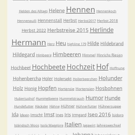
Hennen
Helene
Helden des Alltags
Hennenkoch
Hennenstall
Herbst
Herbst 2018
Hennenpulli
Herbst2017
Herlinde
Herbstreise 2015
Herbst 2022
Hermann
Heu
Hilde
Hildebrand
Herz
highline 179
Himbeeren
Hildegard
Himmel
Hinrichs Riesen
Himbeere
Hof
Hochzeit
Hochbeete
Hochbeet
Hoffnung
Holunder
Hohenbercha
Holer
Holersekt
Hollerbeerchen
Hopfen
Holz
Hosbohnen
Honig
Hortensie
Hortensien
Humor
Hunde
Hubertushof
Hummelbeere
Hummelstrauch
Hühner
Hühnersuppe
Hundefutter
Häcksler
Hähne
Hühnerfutter
Imst
Iseo 2016
Ida
Iris
Imscht
Ines
Irmgard
Ideen
Isidoro
Italien
Jahreswechsel
Isländisch Moos
Isola Maggiore
Jagawirt
Johanna