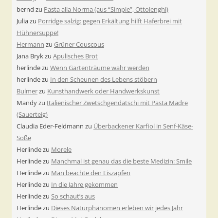
bernd
zu
Pasta alla Norma (aus “Simple”, Ottolenghi)
Julia
zu
Porridge salzig: gegen Erkältung hilft Haferbrei mit
Hühnersuppe!
Hermann
zu
Grüner Couscous
Jana Bryk
zu
Apulisches Brot
herlinde
zu
Wenn Gartenträume wahr werden
herlinde
zu
In den Scheunen des Lebens stöbern
Bulmer
zu
Kunsthandwerk oder Handwerkskunst
Mandy
zu
Italienischer Zwetschgendatschi mit Pasta Madre
(Sauerteig)
Claudia Eder-Feldmann
zu
Überbackener Karfiol in Senf-Käse-
Soße
Herlinde
zu
Morele
Herlinde
zu
Manchmal ist genau das die beste Medizin: Smile
Herlinde
zu
Man beachte den Eiszapfen
Herlinde
zu
In die Jahre gekommen
Herlinde
zu
So schaut’s aus
Herlinde
zu
Dieses Naturphänomen erleben wir jedes Jahr