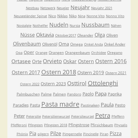
Neujahr
Nestbau
Netzwerk
Neugier
Neujahr 2021
Nico
Niklas
Niko
Neuseeländer Spinat
Nina
Nonne Vito
Nonno Vito
Nudeln
Nussbaum
Nostalgie
Nothelfer
Nursia
Nähen
Oktavia
Nüsse
Olga
Oliven
Oleander
Oktober2017
Olivenbaum
Oma
Olivenöl
Omega
Onkel Ander
Onkel Anda
Oper
Orangen
Orangenbaum
Oregano
Opa
Orange
Orchidee
Orvieto
Ostern 2016
Ortasee
Oskar
Ostern
Orte
Ostern 2018
Ostern 2017
Ostern 2019
Ostern 2021
Ottolenghi
Osttirol
Ostern 2023
Ostern 2022
Papa
Paolo
Paprika
Palmbuschen
Palme
Palmen
Pandoro
Pasta madre
Paula
Paradies
Pasta
Pesto
Pastinaken
Petra
Peter
Petersilie
Petersilienwurzel
Petersilwurzel
Pfeffern
Pfingstrose
Pfirsichbaum
Pfefferoni
Pfingsten
Pfingsten 2018
Physalis
Pilze
Pia
Pizza
Phönix
pilgern
Pimpernelle
Pincinelle
Piran