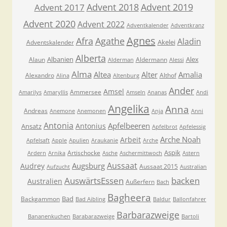
Advent 2018
Advent 2019
Advent 2017
Advent 2020
Advent 2022
Adventkalender
Adventkranz
Agnes
Afra
Agathe
Aladin
Akelei
Adventskalender
Alberta
Albanien
Alex
Alaun
Aldermann
Alderman
Alessi
Alma
Altea
Alter
Amalia
Alexandro
Althof
Alina
Altenburg
Ander
Amsel
Ammersee
Amarilys
Amaryllis
Amseln
Ananas
Andi
Angelika
Anna
Andreas
Anemone
Anemonen
Anja
Anni
Antonia
Apfelbeeren
Antonius
Ansatz
Apfelbrot
Apfelessig
Arche Noah
Arbeit
Apfelsaft
Apple
Apulien
Araukanie
Arche
Aspik
Artischocke
Ardern
Arnika
Asche
Aschermittwoch
Astern
Aussaat
Augsburg
Audrey
Aussaat 2015
Aufzucht
Australian
AuswärtsEssen
backen
Australien
Außerfern
Bach
Bagheera
Bad
Backgammon
Bad Aibling
Baldur
Ballonfahrer
Barbarazweige
Bananenkuchen
Barabarazweige
Bartoli