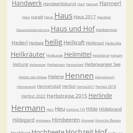
Handwerk
Hannerl
Handwerkskunst
Hanf
Hannah
Haus
Haus 2017
Harald
Hans
Harze
Hausbier
Haus und Hof
Heckenrose
Hausmeisterservice
heilig
Heilkraft
Hederl
Hedwig
Heilkraut
Heilkräfte
Heilkräuter
Heilmittel
Heilkunde
Heilpflanze
heilsam
Heiterwanger See
Heilung
Heilwissen
Heilwasser
Heimarbeit
Hennen
Helene
Helden des Alltags
Hennenkoch
Hennenstall
Herbst
Herbst 2018
Hennenpulli
Herbst2017
Herlinde
Herbstreise 2015
Herbst 2022
Hermann
Heu
Hilde
Hildebrand
Herz
highline 179
Himbeeren
Hildegard
Himmel
Hinrichs Riesen
Himbeere
Hof
Hochzeit
Hochbeete
Hochbeet