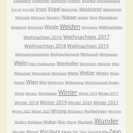
Volvo
Vollmond
Vogelbeere
Vogelfutter
Vollwert
Volvowolfgang
Vögel
Vroni
Waldviertel
Vorrat
Vorräte
Wacholder
Waldviertler
Wasser
Weckgläser
Walnüsse
Waltraud
Wandern
weben
Weck
Weiden
Weide
Weihnachten
Wegwarte
Weiberleit
Weihnacht
Weihnachten 2017
Weihnachten 2016
Weihnachten 2018
Weihnachten 2019
Weihnachtsmarkt
Weihrauch
Weihnachtsgeschenke
Weihwasser
Wein
Weinkeller
Wein Hagebutten
Weinkisten
Weisheit
Wels
Wetter
Werte
Whisky
Welsumer
Welsumerle
Werkzeug
Wicke
Wien
Wild
Wicken
Wildfrucht
Wildgemüse
Wildschönauer Ruabn
Winter
Winter 2017
Wilma
Winden
Windgebäck
Winter 2015
Winter 2019
Winter 2021
Winter 2018
Winter 2020
Wirsing
Wohlbefinden
Winter 2022
Winter 2023
Wirtshaus
Wohnen
Wunder
Wolken
Wort
Wuchteln
Wolfers
Wolfgang
Worte
Zaun
Würzburg
Xarus
Wärme
Wurzeln
Yeti
Ysop
Zauberkräfte