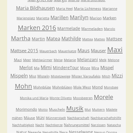
Maria Bildhauer
Maria Bildhausen
Maria Lichtmess
Maria Heel
Marianne
Marilyn
Marillen
Marken
Marion
Marienplatz
Marietta
Marken 2016
Marmelade
Marmeladen
Marolo
Martha
Matea
Mathilde
Martin
Mattsee
Mattea
Matteo
Maxi
Maus
Mattsee 2015
Mauser
Mauerbach
Mauerkatze
Melanzani
Mazi
Meer
Mehlwürmer
Meise
Melanie
Melk
Melone
Mimi
Merlot
Mispel
MindereTour
Minze
Mira
Mia
Mispeln
Mizzi
Mist
Misteln
Mister Varoufakis
Mistelzweige
Mitch
Mohn
Mond
Mohnblüte
Mohnblüten
Mole West
Mondsee
Morele
Monika und Maria
Monte Oliveto
Moosbeeren
Musik
Morimondo
Muscheln
Motto
Mut
Muttern
Mädele
Mäuse
Mühl
mähen
Münnerstadt
Nachbarschaft
Nachbarschaftshilfe
Nahrungsmittel
Nachhaltigkeit
Nacht
Nachtkerze
Narzissen
Natascha
Nesselwang
Natur
Negerle
Nera
Nepalhilfe
Nessun Dorma