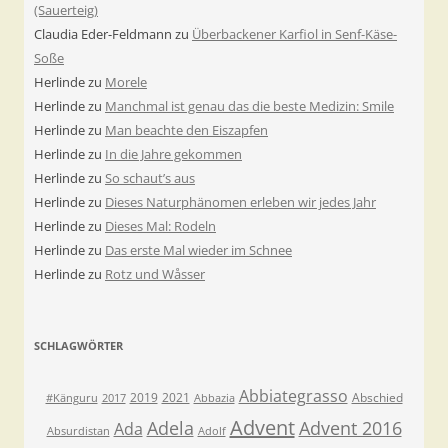
(Sauerteig)
Claudia Eder-Feldmann
zu
Überbackener Karfiol in Senf-Käse-
Soße
Herlinde
zu
Morele
Herlinde
zu
Manchmal ist genau das die beste Medizin: Smile
Herlinde
zu
Man beachte den Eiszapfen
Herlinde
zu
In die Jahre gekommen
Herlinde
zu
So schaut’s aus
Herlinde
zu
Dieses Naturphänomen erleben wir jedes Jahr
Herlinde
zu
Dieses Mal: Rodeln
Herlinde
zu
Das erste Mal wieder im Schnee
Herlinde
zu
Rotz und Wåsser
SCHLAGWÖRTER
Abbiategrasso
2019
2021
Abschied
#Känguru
2017
Abbazia
Advent
Adela
Advent 2016
Ada
Absurdistan
Adolf