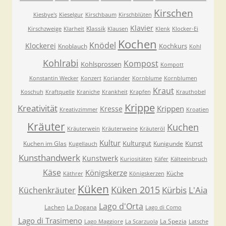
Kirschen
Kiesbye's
Kieselgur
Kirschbaum
Kirschblüten
Klavier
Klassik
Kirschzweige
Klarheit
Klausen
Klenk
Klocker-Ei
Kochen
Knödel
Klockerei
Kochkurs
Knoblauch
Kohl
Kohlrabi
Kompost
Kohlsprossen
Kompott
Konstantin Wecker
Konzert
Koriander
Kornblume
Kornblumen
Kraut
Koschuh
Kraftquelle
Kraniche
Krankheit
Krapfen
Krauthobel
Krippe
Kreativität
Krippen
Kresse
Kreativzimmer
Kroatien
Kräuter
Kuchen
Kräuterwein
Kräuterweine
Kräuteröl
Kultur
Kulturgut
Kunst
Kuchen im Glas
Kunigunde
Kugellauch
Kunsthandwerk
Kunstwerk
Kuriositäten
Käfer
Kälteeinbruch
Käse
Königskerze
Küche
Käthrer
Königskerzen
Küken
Küken 2015
Kürbis
L'Aia
Küchenkräuter
Lago d'Orta
Lachen
La Dogana
Lago di Como
Lago di Trasimeno
La Spezia
Lago Maggiore
La Scarzuola
Latsche