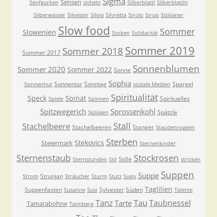
Sigma
Sensen
Senfgurken
sicheln
Silberblattl
Silberblattln
Silberwasser
Silvester
Silvia
Silvretta
Sirolo
Sirup
Sizilianer
Slow food
Sommer
Slowenien
Socken
Solidarität
Sommer 2019
Sommer 2018
Sommer 2017
Sonnenblumen
Sommer 2020
Sommer 2022
Sonne
Sophia
Sonnentor
Sonntag
Spargel
Sonnenhut
soziale Medien
Spiritualität
Speck
Spinat
Spirituelles
Spiele
Spinnen
Spitzwegerich
Sprossenkohl
Spätzle
Splügen
Stall
Stachelbeere
Stachelbeeren
Stanger
Staudenroggen
Sterben
Stekovics
Steiermark
Sternenkinder
Sternenstaub
Stockrosen
Stille
Sternstunden
Stil
stricken
Suppen
Suppe
Strunjan
Strom
Sträucher
Sturm
Stutz
Sugo
Taglilien
Suppenfasten
Sylvester
Süden
Susanne
Susi
Talente
Tanz
Tau
Taubnessel
Tarte
Tamarabohne
Tannberg