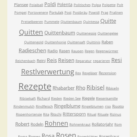
Poldi
Polenta
Plansee
Polaiball
Politisches
Polpa
Polpette
Polt
Portulak
Pompei
Portovenere
Post
Postbräu
Powidl
Prag
Pralinen
Quitte
Preiselbeeren
Pummele
Qiuttenbaum
Quintessa
Quitten
Quittenbaum
Quittenessig
Quittengelee
Raben
Quittengold
Quittenhonig
Quittensaft
Quittinis
Radieschen
Radio
Rasen
Raupen
Regen
Regenwürmer
Resi
Reis
Reisen
Reini
Reichenbach
Reparatur
reparieren
Restlverwertung
Rezension
Rex
Rexgläser
Rezepte
Ribisel
Rho
Rhabarber
Ribiseln
Riegele
Richard
Ribiselsaft
Rieden
Rieden See
Riesenkamille
Ringelblume
Risotto
Rindenmulch
Rindfleisch
Ringelblumen
riso
Rittersporn
Ritschi
Rispenhortensie
Rita
Ritual
Rituale
Rizinus
Rohnen
Robert
Rodeln
Rollatorjahr
Rohnenkraut
Rom
Rosen
Rosa
Rosenhaus
Romeo
Roma
Rosenblätter