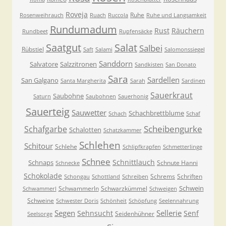
Roveja
Ruhe
Rosenweihrauch
Ruach
Ruccola
Ruhe und Langsamkeit
Rundumadum
Rust
Räuchern
Rundbeet
Rupfensäcke
Saatgut
Salat
Salbei
Rübstiel
Saft
Salami
Salomonssiegel
Sanddorn
Salvatore
Salzzitronen
Sandkisten
San Donato
Sara
Sardellen
San Galgano
Santa Margherita
Sarah
Sardinen
Sauerkraut
Saubohne
Saturn
Saubohnen
Sauerhonig
Sauerteig
Sauwetter
Schachbrettblume
Schach
Schaf
Scheibengurke
Schafgarbe
Schalotten
Schatzkammer
Schlehen
Schitour
Schlehe
Schlipfkrapfen
Schmetterlinge
Schnee
Schnittlauch
Schnaps
Schnute Hanni
Schnecke
Schokolade
Schrems
Schriften
Schongau
Schottland
Schreiben
Schwein
Schwammerln
Schwarzkümmel
Schwammerl
Schweigen
Schweine
Schwester Doris
Schönheit
Schöpfung
Seelennahrung
Segen
Sellerie
Sehnsucht
Senf
Seidenhühner
Seelsorge