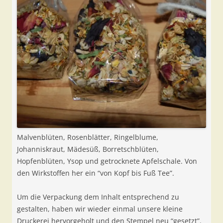
Malvenblüten, Rosenblätter, Ringelblume,
Johanniskraut, Mädesüß, Borretschblüten,
Hopfenblüten, Ysop und getrocknete Apfelschale. Von
den Wirkstoffen her ein “von Kopf bis Fuß Tee”.
Um die Verpackung dem Inhalt entsprechend zu
gestalten, haben wir wieder einmal unsere kleine
Druckerei hervorgeholt und den Stempel neu “gesetzt”.