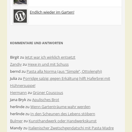
Endlich wieder im Garten!
KOMMENTARE UND ANTWORTEN
Birgit
zu
Jetzt war ich wirklich entsetzt
Zandiy
zu
Hexe in und mit Schuss
bernd
zu
Pasta alla Norma (aus “Simple”, Ottolenghi)
Julia
zu
Porridge salzig: gegen Erkältung hilft Haferbrei mit
Hühnersuppe!
Hermann
zu
Grüner Couscous
Jana Bryk
zu
Apulisches Brot
herlinde
zu
Wenn Gartenträume wahr werden
herlinde
zu
In den Scheunen des Lebens stöbern
Bulmer
zu
Kunsthandwerk oder Handwerkskunst
Mandy
zu
Italienischer Zwetschgendatschi mit Pasta Madre