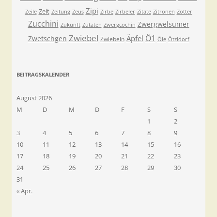
Zipi
Zeit
Zeile
Zeitung
Zeus
Zirbe
Zirbeler
Zitate
Zitronen
Zotter
Zucchini
Zwergwelsumer
Zukunft
Zutaten
Zwergcochin
Zwiebel
Ö1
Äpfel
Zwetschgen
Zwiebeln
Öle
Ötzidorf
BEITRAGSKALENDER
August 2026
M
D
M
D
F
S
S
1
2
3
4
5
6
7
8
9
10
11
12
13
14
15
16
17
18
19
20
21
22
23
24
25
26
27
28
29
30
31
« Apr.