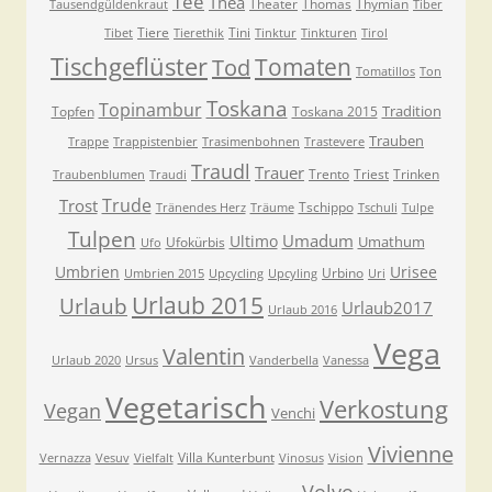
Tee
Thea
Theater
Thomas
Thymian
Tausendgüldenkraut
Tiber
Tiere
Tini
Tibet
Tierethik
Tinktur
Tinkturen
Tirol
Tischgeflüster
Tomaten
Tod
Tomatillos
Ton
Toskana
Topinambur
Tradition
Topfen
Toskana 2015
Trauben
Trappe
Trappistenbier
Trasimenbohnen
Trastevere
Traudl
Trauer
Trento
Triest
Trinken
Traubenblumen
Traudi
Trude
Trost
Tschippo
Tränendes Herz
Träume
Tschuli
Tulpe
Tulpen
Umadum
Ultimo
Umathum
Ufokürbis
Ufo
Umbrien
Urisee
Urbino
Umbrien 2015
Upcycling
Upcyling
Uri
Urlaub 2015
Urlaub
Urlaub2017
Urlaub 2016
Vega
Valentin
Urlaub 2020
Ursus
Vanderbella
Vanessa
Vegetarisch
Verkostung
Vegan
Venchi
Vivienne
Villa Kunterbunt
Vernazza
Vesuv
Vielfalt
Vinosus
Vision