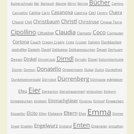
Bücher
Butterschmalz
Bär
Bärlauch
Bäume
Börni
Börnie
Camino
Casanova
Chaira
Carina
Ceci
Cannellini
Carlo
Caterina
Centro
Christl
Christbaum
Christrose
Chianti
Chili
Cinque Terre
Cipollino
Claudia
Coco
Cittaslow
Clematis
Computer
Cortona
Couch
Dankbarkeit
Creepy Crawly
Crete
Cruiser
Daheim
Datteln
David
Depot
dasKaffee
Delikatess
Delikatessgurken
Derhuam
Dirndl
Dinkel
Design
Distel
Dinnerclub
Dirndln
Dolomitenhütte
Donatello
Domin
Domori
Drewermann
Dubai
Dulcis
Dunkelheit
Dürrenberg
edelwiser
Dunkelsteinerwald
Dörrobst
Echinacea
Eier
Efeu
Eierkarton
Eierschwammerl
einkochen
Einkorn
Einmachgläser
Einwecken
Einlegegurken
einlegen
Einstreu
Eintopf
Emma
Eltern
Elcito
Elsbeere
Elvis
Eiszapfen
Elfen
Emmer
Enten
Engelwurz
Enteneier
Engel
Engelen
England
entsaften