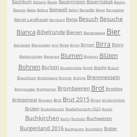
Basilikum
Bauernrosen
Bauerntabak
Bassano
Bauen
Bayern
Beinwell
Beeren
Benedikt
Beete
Befana
Bellini
Berge
Bernadette
Besuche
Besuch
Berta
Berner Landfrauen
Bernhard
Bier
Bianca
Bibelrunde
Bienen
Bienenwiese
Birra
Björn
Birnen
Biersocken
Birgit
Bierdeckel
bird
Birma
Blumen
Blüten
Blattkoriander
Blaukraut
Blutwurz
Bohnen
Borlotti
Brache
Bougainvillea
Bovist
Brauch
Brennnesseln
Brauchtum
Breitenwang
Brenner
Brennig
Brot
Brombeeren
Brotklee
Brennsuppe
Briefmarken
Brut 2015
Brotstempel
Brut
Bruners
Bryan
Brüderlichkeit
Brüten
Buabefasnacht 2023
Buabefasnacht
Buchis
Buchkirchen
Buchweizen
Buchs
Buchteln
Burgenland 2016
Butter
Burghausen
Buschwerk