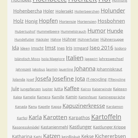
Hoffnung
Holunder
Hohenbercha
Holer
Holersekt
Hollerbeerchen
Hopfen
Holz
Hosbohnen
Honig
Hortensie
Hortensien
Humor
Hunde
Hubertushof
Hummelbeere
Hummelstrauch
Hühner
Hühnersuppe
Hundefutter
Häcksler
Hähne
Hühnerfutter
Imst
Iseo 2016
Ida
Iris
Imscht
Ines
Irmgard
Ideen
Isidoro
Italien
Jahreswechsel
Isländisch Moos
Isola Maggiore
Jagawirt
Johanna
Johanniskraut
Jasmin
Jahreszeit
Jakobus
Jauerling
Josefa
Josefine
Jota
JT-recycling
Jolanda
Josef
JTRecycling
Kaffee
Jule
Jutta
Kakteen
Jungpflanzen
Jupiter
Kairos
Kaiserwinde
Kamin
Kamera
Kamille
Kalea
Kamelie
Kaminfeuer
Kamingespräche
Kapuzinerkresse
Kanu
Kanada
Kapelle
Kappa
Kardamon
Kartoffeln
Karla
Karotten
Karpathos
Karfiol
Kastlunger
Kastanienmehl
Kastlunger Krippe
Kaspressknödel
Katzen
Kichererbsen
Kekse
Katharina
keinBiskuit
Kathi