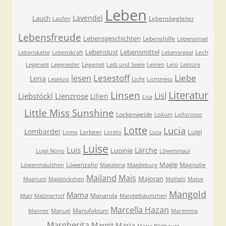
Leben
Lavendel
Lauch
Lebensbegleiter
Laufen
Lebensfreude
Lebensgeschichten
Lebenshilfe
Lebensinsel
Lebenslust
Lebensmittel
Lech
Lebenskette
Lebenskraft
Lebensregal
Legenot
Legenest
Legenester
Leib und Seele
Leinen
Leisi
Lektüre
Lesestoff
Liebe
lesen
Lena
Licht
Leselust
Lichtmess
Literatur
Linsen
Lisl
Liebstöckl
Lienzrose
Lilien
Lisa
Little Miss Sunshine
Lockenweide
Lokum
Lollorosso
Lotte
Lucia
Lombardei
Luigi
Lorbeer
Lomo
Loreto
Luca
Luise
Luis
Lärche
Lupinie
Luigi Nono
Löwenmaul
Magie
Löwenzahn
Magnolie
Löwenmäulchen
Magalena
Magdeburg
Mailand
Mais
Majoran
Magnum
Maiglöckchen
Malfatti
Malve
Mangold
Mama
Manarola
Malz
Malznerhof
Mandelbäumchen
Marcella Hazan
Manufaktum
Manner
Manuel
Maremma
Margherita
Margit
Maria