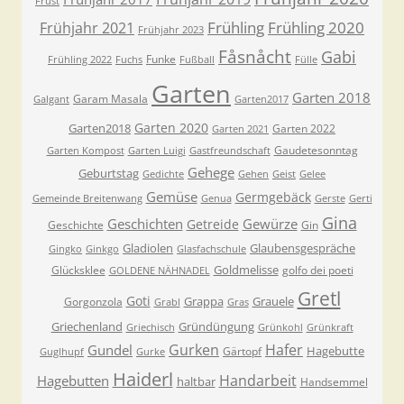
Frust
Frühling
Frühling 2020
Frühjahr 2021
Frühjahr 2023
Fåsnåcht
Gabi
Funke
Frühling 2022
Fuchs
Fußball
Fülle
Garten
Garten 2018
Garam Masala
Galgant
Garten2017
Garten 2020
Garten2018
Garten 2022
Garten 2021
Gaudetesonntag
Garten Kompost
Garten Luigi
Gastfreundschaft
Gehege
Geburtstag
Gedichte
Gehen
Geist
Gelee
Gemüse
Germgebäck
Gemeinde Breitenwang
Genua
Gerste
Gerti
Gina
Geschichten
Gewürze
Getreide
Geschichte
Gin
Gladiolen
Glaubensgespräche
Gingko
Ginkgo
Glasfachschule
Goldmelisse
Glücksklee
golfo dei poeti
GOLDENE NÄHNADEL
Gretl
Goti
Grappa
Grauele
Gorgonzola
Grabl
Gras
Griechenland
Gründüngung
Griechisch
Grünkohl
Grünkraft
Gurken
Hafer
Gundel
Hagebutte
Gärtopf
Guglhupf
Gurke
Haiderl
Handarbeit
Hagebutten
haltbar
Handsemmel