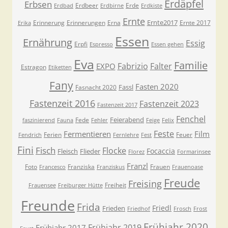
Erdäpfel
Erbsen
Erdbeer
Erde
Erdbad
Erdbirne
Erdkiste
Ernte
Ernte2017
Erinnerung
Erinnerungen
Erna
Ernte 2017
Erika
Essen
Ernährung
Essig
Erpfi
Espresso
Essen gehen
Eva
Familie
Fabrizio
Falter
EXPO
Estragon
Etiketten
Fany
Fasten 2020
Fassl
Fasnacht 2020
Fastenzeit 2016
Fastenzeit 2023
Fastenzeit 2017
Fenchel
Feierabend
Fede
faszinierend
Fauna
Fehler
Feige
Felix
Feste
Fermentieren
Film
Ferien
Feuer
Fendrich
Fernlehre
Fest
Fini
Fisch
Flocke
Focaccia
Fleisch
Flieder
Florez
Formarinsee
Franzl
Foto
Franziska
Frauen
Francesco
Franziskus
Frauenoase
Freude
Freising
Freiheit
Frauensee
Freiburger Hütte
Freunde
Frida
Friedl
Frieden
Friedhof
Frosch
Frost
Frühjahr 2020
Frühjahr 2019
Frühjahr 2017