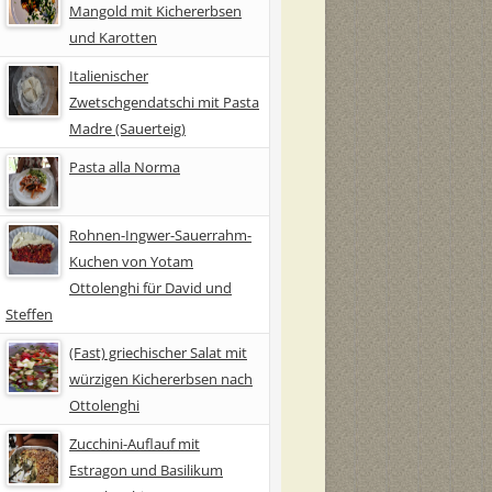
Mangold mit Kichererbsen
und Karotten
Italienischer
Zwetschgendatschi mit Pasta
Madre (Sauerteig)
Pasta alla Norma
Rohnen-Ingwer-Sauerrahm-
Kuchen von Yotam
Ottolenghi für David und
Steffen
(Fast) griechischer Salat mit
würzigen Kichererbsen nach
Ottolenghi
Zucchini-Auflauf mit
Estragon und Basilikum