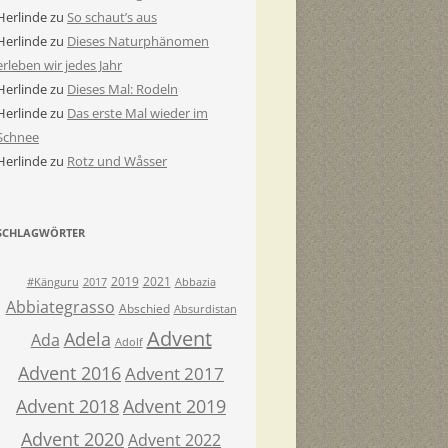
Herlinde
zu
So schaut’s aus
Herlinde
zu
Dieses Naturphänomen
erleben wir jedes Jahr
Herlinde
zu
Dieses Mal: Rodeln
Herlinde
zu
Das erste Mal wieder im
Schnee
Herlinde
zu
Rotz und Wåsser
SCHLAGWÖRTER
2019
2021
#Känguru
2017
Abbazia
Abbiategrasso
Abschied
Absurdistan
Advent
Adela
Ada
Adolf
Advent 2016
Advent 2017
Advent 2018
Advent 2019
Advent 2020
Advent 2022