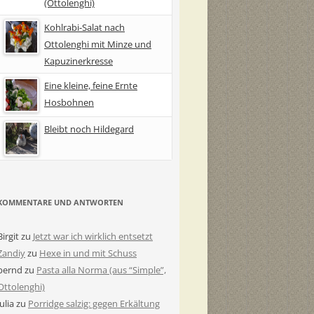
(Ottolenghi)
Kohlrabi-Salat nach
Ottolenghi mit Minze und
Kapuzinerkresse
Eine kleine, feine Ernte
Hosbohnen
Bleibt noch Hildegard
KOMMENTARE UND ANTWORTEN
Birgit
zu
Jetzt war ich wirklich entsetzt
Zandiy
zu
Hexe in und mit Schuss
bernd
zu
Pasta alla Norma (aus “Simple”,
Ottolenghi)
Julia
zu
Porridge salzig: gegen Erkältung