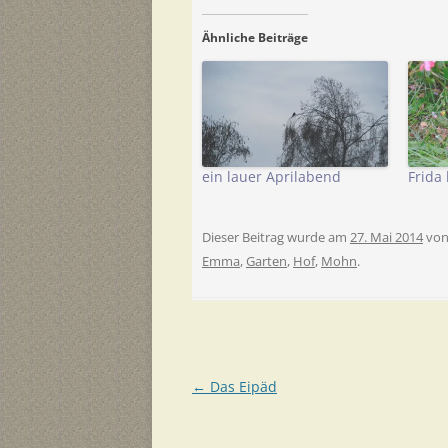
Ähnliche Beiträge
ein lauer Aprilabend
Frida 
Dieser Beitrag wurde am
27. Mai 2014
vo
Emma
,
Garten
,
Hof
,
Mohn
.
Beitragsnavigation
←
Das Eipäd