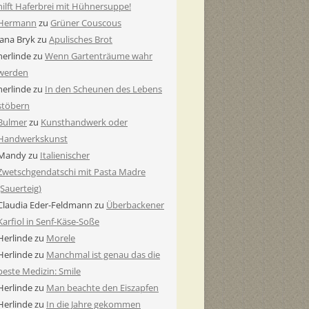
hilft Haferbrei mit Hühnersuppe!
Hermann
zu
Grüner Couscous
Jana Bryk
zu
Apulisches Brot
herlinde
zu
Wenn Gartenträume wahr
werden
herlinde
zu
In den Scheunen des Lebens
stöbern
Bulmer
zu
Kunsthandwerk oder
Handwerkskunst
Mandy
zu
Italienischer
Zwetschgendatschi mit Pasta Madre
(Sauerteig)
Claudia Eder-Feldmann
zu
Überbackener
Karfiol in Senf-Käse-Soße
Herlinde
zu
Morele
Herlinde
zu
Manchmal ist genau das die
beste Medizin: Smile
Herlinde
zu
Man beachte den Eiszapfen
Herlinde
zu
In die Jahre gekommen