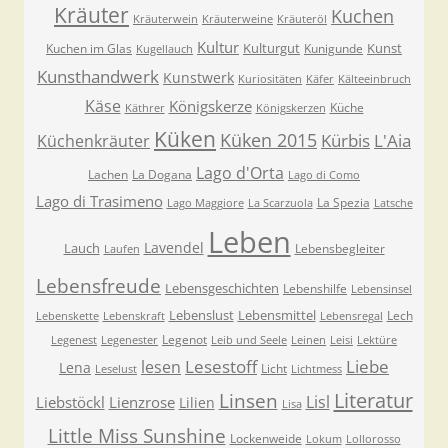
Kräuter
Kuchen
Kräuterwein
Kräuterweine
Kräuteröl
Kultur
Kulturgut
Kunst
Kuchen im Glas
Kunigunde
Kugellauch
Kunsthandwerk
Kunstwerk
Kuriositäten
Käfer
Kälteeinbruch
Käse
Königskerze
Küche
Käthrer
Königskerzen
Küken
Küken 2015
Kürbis
L'Aia
Küchenkräuter
Lago d'Orta
Lachen
La Dogana
Lago di Como
Lago di Trasimeno
La Spezia
Lago Maggiore
La Scarzuola
Latsche
Leben
Lavendel
Lauch
Lebensbegleiter
Laufen
Lebensfreude
Lebensgeschichten
Lebenshilfe
Lebensinsel
Lebenslust
Lebensmittel
Lech
Lebenskette
Lebenskraft
Lebensregal
Legenot
Legenest
Legenester
Leib und Seele
Leinen
Leisi
Lektüre
Lesestoff
Liebe
lesen
Lena
Licht
Leselust
Lichtmess
Literatur
Linsen
Lisl
Liebstöckl
Lienzrose
Lilien
Lisa
Little Miss Sunshine
Lockenweide
Lokum
Lollorosso