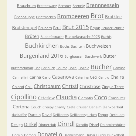
Brennnesseln
Brauchtum
Breitenwang
Brenner
Brennig
Brot
Brombeeren
Brotklee
Brennsuppe
Briefmarken
Brut 2015
Brotstempel
Brut
Bruners
Bryan
Brüderlichkeit
Brüten
Buabefasnacht 2023
Buabefasnacht
Buchis
Buchkirchen
Buchweizen
Buchs
Buchteln
Burgenland 2016
Butter
Burghausen
Buschwerk
Bücher
Butterschmalz
Bär
Bärlauch
Bäume
Börni
Börnie
Camino
Casanova
Chaira
Carina
Ceci
Cannellini
Carlo
Caterina
Centro
Christl
Christbaum
Christrose
Chianti
Chili
Cinque Terre
Cipollino
Claudia
Coco
Cittaslow
Clematis
Computer
Cortona
Couch
Dankbarkeit
Creepy Crawly
Crete
Cruiser
Daheim
Datteln
David
Depot
dasKaffee
Delikatess
Delikatessgurken
Derhuam
Dirndl
Dinkel
Design
Distel
Dinnerclub
Dirndln
Dolomitenhütte
Donatello
Domin
Domori
Drewermann
Dubai
Dulcis
Dunkelheit