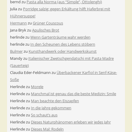
bernd
zu
Pasta alla Norma (aus “Simple”, Ottolenghi)
Julia
zu
Porridge salzig: gegen Erkältung hilft Haferbrei mit
Hühnersuppe!
Hermann
zu
Grüner Couscous
Jana Bryk
zu
Apulisches Brot
herlinde
zu
Wenn Gartenträume wahr werden
herlinde
zu
In den Scheunen des Lebens stöbern
Bulmer
zu
Kunsthandwerk oder Handwerkskunst
Mandy
zu
Italienischer Zwetschgendatschi mit Pasta Madre
(Sauerteig)
Claudia Eder-Feldmann
zu
Überbackener Karfiol in Senf-Käse-
Soße
Herlinde
zu
Morele
Herlinde
zu
Manchmal ist genau das die beste Medizin: Smile
Herlinde
zu
Man beachte den Eiszapfen
Herlinde
zu
In die Jahre gekommen
Herlinde
zu
So schaut’s aus
Herlinde
zu
Dieses Naturphänomen erleben wir jedes Jahr
Herlinde
zu
Dieses Mal: Rodeln