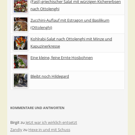
(Fast) griechischer Salat mit würzigen Kichererbsen
nach Ottolenghi
Zucchini-Auflauf mit Estragon und Basilikum
(Ottolenghi)
Kohlrabi-Salat nach Ottolenghi mit Minze und
Kapuzinerkresse
Eine kleine, feine Ernte Hosbohnen
Bleibt noch Hildegard
KOMMENTARE UND ANTWORTEN
Birgit
zu
Jetzt war ich wirklich entsetzt
Zandiy
zu
Hexe in und mit Schuss