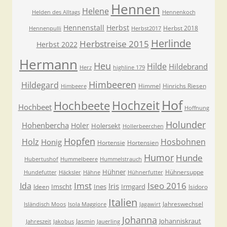
Hennen
Helene
Helden des Alltags
Hennenkoch
Hennenstall
Herbst
Herbst 2018
Hennenpulli
Herbst2017
Herlinde
Herbstreise 2015
Herbst 2022
Hermann
Heu
Hilde
Hildebrand
Herz
highline 179
Himbeeren
Hildegard
Himmel
Hinrichs Riesen
Himbeere
Hof
Hochzeit
Hochbeete
Hochbeet
Hoffnung
Holunder
Hohenbercha
Holer
Holersekt
Hollerbeerchen
Hopfen
Holz
Hosbohnen
Honig
Hortensie
Hortensien
Humor
Hunde
Hubertushof
Hummelbeere
Hummelstrauch
Hühner
Hühnersuppe
Hundefutter
Häcksler
Hähne
Hühnerfutter
Imst
Iseo 2016
Ida
Iris
Imscht
Ines
Irmgard
Ideen
Isidoro
Italien
Jahreswechsel
Isländisch Moos
Isola Maggiore
Jagawirt
Johanna
Johanniskraut
Jasmin
Jahreszeit
Jakobus
Jauerling