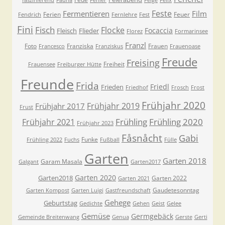
faszinierend
Fauna
Fehler
Feige
Felix
Feste
Fermentieren
Film
Ferien
Feuer
Fendrich
Fernlehre
Fest
Fini
Fisch
Flocke
Focaccia
Fleisch
Flieder
Florez
Formarinsee
Franzl
Foto
Franziska
Frauen
Francesco
Franziskus
Frauenoase
Freude
Freising
Freiheit
Frauensee
Freiburger Hütte
Freunde
Frida
Friedl
Frieden
Friedhof
Frosch
Frost
Frühjahr 2020
Frühjahr 2019
Frühjahr 2017
Frust
Frühling
Frühling 2020
Frühjahr 2021
Frühjahr 2023
Fåsnåcht
Gabi
Funke
Frühling 2022
Fuchs
Fußball
Fülle
Garten
Garten 2018
Garam Masala
Galgant
Garten2017
Garten 2020
Garten2018
Garten 2022
Garten 2021
Gaudetesonntag
Garten Kompost
Garten Luigi
Gastfreundschaft
Gehege
Geburtstag
Gedichte
Gehen
Geist
Gelee
Gemüse
Germgebäck
Gemeinde Breitenwang
Genua
Gerste
Gerti