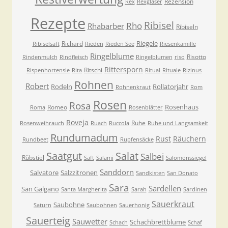
Rezension
Rex
Rexgläser
Rezepte
Ribisel
Rho
Rhabarber
Ribiseln
Riegele
Richard
Ribiselsaft
Rieden
Rieden See
Riesenkamille
Ringelblume
Risotto
Rindenmulch
Rindfleisch
Ringelblumen
riso
Rittersporn
Ritschi
Rispenhortensie
Rita
Ritual
Rituale
Rizinus
Rohnen
Robert
Rodeln
Rollatorjahr
Rohnenkraut
Rom
Rosen
Rosa
Rosenhaus
Romeo
Roma
Rosenblätter
Roveja
Ruhe
Rosenweihrauch
Ruach
Ruccola
Ruhe und Langsamkeit
Rundumadum
Rust
Räuchern
Rundbeet
Rupfensäcke
Saatgut
Salat
Salbei
Rübstiel
Saft
Salami
Salomonssiegel
Sanddorn
Salvatore
Salzzitronen
Sandkisten
San Donato
Sara
Sardellen
San Galgano
Santa Margherita
Sarah
Sardinen
Sauerkraut
Saubohne
Saturn
Saubohnen
Sauerhonig
Sauerteig
Sauwetter
Schachbrettblume
Schach
Schaf