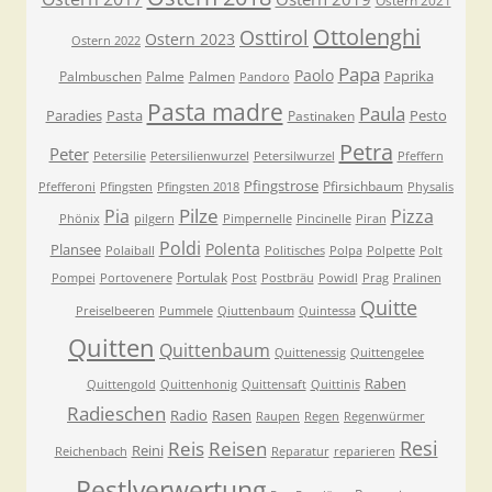
Ostern 2021
Ottolenghi
Osttirol
Ostern 2023
Ostern 2022
Papa
Paolo
Paprika
Palmbuschen
Palme
Palmen
Pandoro
Pasta madre
Paula
Paradies
Pasta
Pesto
Pastinaken
Petra
Peter
Petersilie
Petersilienwurzel
Petersilwurzel
Pfeffern
Pfingstrose
Pfirsichbaum
Pfefferoni
Pfingsten
Pfingsten 2018
Physalis
Pilze
Pia
Pizza
Phönix
pilgern
Pimpernelle
Pincinelle
Piran
Poldi
Polenta
Plansee
Polaiball
Politisches
Polpa
Polpette
Polt
Portulak
Pompei
Portovenere
Post
Postbräu
Powidl
Prag
Pralinen
Quitte
Preiselbeeren
Pummele
Qiuttenbaum
Quintessa
Quitten
Quittenbaum
Quittenessig
Quittengelee
Raben
Quittengold
Quittenhonig
Quittensaft
Quittinis
Radieschen
Radio
Rasen
Raupen
Regen
Regenwürmer
Resi
Reis
Reisen
Reini
Reichenbach
Reparatur
reparieren
Restlverwertung