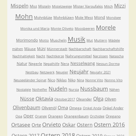
Mispeln
Mizzi
Mist
Misteln
Mister Varoufakis
Mistelzweige
Mitch
Mohn
Mond
Mohnblüte
Mohnblüten
Mole West
Mondsee
Morele
Monika und Maria
Monte Oliveto
Moosbeeren
Musik
Morimondo
Muscheln
Motto
Mut
Muttern
Mädele
Mäuse
Mühl
mähen
Münnerstadt
Nachbarschaft
Nachbarschaftshilfe
Nahrungsmittel
Nachhaltigkeit
Nacht
Nachtkerze
Narzissen
Natascha
Nesselwang
Natur
Negerle
Nera
Nepalhilfe
Nessun Dorma
Neujahr
Nestbau
Netzwerk
Neugier
Neujahr 2021
Nico
Niklas
Niko
Neuseeländer Spinat
Nina
Nonne Vito
Nonno Vito
Nudeln
Nussbaum
Nostalgie
Nothelfer
Nursia
Nähen
Oktavia
Nüsse
Olga
Oliven
Oleander
Oktober2017
Olivenbaum
Oma
Olivenöl
Omega
Onkel Ander
Onkel Anda
Oper
Orangen
Orangenbaum
Oregano
Opa
Orange
Orchidee
Orvieto
Ostern 2016
Ortasee
Oskar
Ostern
Orte
Ostern 2018
Ostern 2017
Ostern 2019