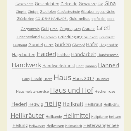
Gina
Geschichten
Gewürze
Getreide
Geschichte
Gin
Gladiolen
Glaubensgespräche
Gingko
Ginkgo
Glasfachschule
Goldmelisse
Glücksklee
golfo dei poeti
GOLDENE NÄHNADEL
Gretl
Goti
Grappa
Grauele
Gorgonzola
Grabl
Gras
Griechenland
Gründüngung
Griechisch
Grünkohl
Grünkraft
Gurken
Hafer
Gundel
Hagebutte
Gärtopf
Guglhupf
Gurke
Haiderl
Handarbeit
Hagebutten
haltbar
Handsemmel
Handwerk
Hannerl
Handwerkskunst
Hanf
Hannah
Haus
Haus 2017
Harald
Hans
Harze
Hausbier
Haus und Hof
Heckenrose
Hausmeisterservice
heilig
Heilkraft
Hederl
Hedwig
Heilkraut
Heilkräfte
Heilkräuter
Heilmittel
Heilkunde
Heilpflanze
heilsam
Heiterwanger See
Heilung
Heilwissen
Heilwasser
Heimarbeit