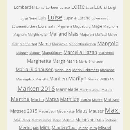
Lotte
Lucia
Lombardei
Luigi
Lorbeer
Lomo
Loreto
Luca
Luise
Luis
Lärche
Lupinie
Luigi Nono
Löwenmaul
Magie
Löwenzahn
Magnolie
Löwenmäulchen
Magalena
Magdeburg
Mailand
Mais
Majoran
Magnum
Maiglöckchen
Malfatti
Malve
Mangold
Mama
Manarola
Malz
Malznerhof
Mandelbäumchen
Marcella Hazan
Manufaktum
Manner
Manuel
Maremma
Margherita
Margit
Maria
Maria Bildhauer
Maria Bildhausen
Maria Lichtmess
Maria Heel
Marianne
Marilyn
Marillen
Marken
Marion
Marienplatz
Marietta
Marken 2016
Marmelade
Marmeladen
Marolo
Martha
Matea
Mathilde
Martin
Mattsee
Mattea
Matteo
Maxi
Maus
Mattsee 2015
Mauser
Mauerbach
Mauerkatze
Melanzani
Mazi
Meer
Mehlwürmer
Meise
Melanie
Melk
Melone
Mimi
Merlot
Mispel
MindereTour
Minze
Mira
Mia