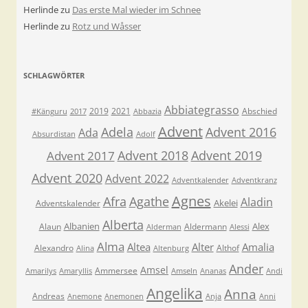
Herlinde
zu
Das erste Mal wieder im Schnee
Herlinde
zu
Rotz und Wåsser
SCHLAGWÖRTER
Abbiategrasso
2019
2021
Abschied
#Känguru
2017
Abbazia
Advent
Adela
Advent 2016
Ada
Absurdistan
Adolf
Advent 2018
Advent 2019
Advent 2017
Advent 2020
Advent 2022
Adventkalender
Adventkranz
Agnes
Afra
Agathe
Aladin
Akelei
Adventskalender
Alberta
Albanien
Alex
Alaun
Aldermann
Alderman
Alessi
Alma
Altea
Alter
Amalia
Alexandro
Althof
Alina
Altenburg
Ander
Amsel
Ammersee
Amarilys
Amaryllis
Amseln
Ananas
Andi
Angelika
Anna
Andreas
Anemone
Anemonen
Anja
Anni