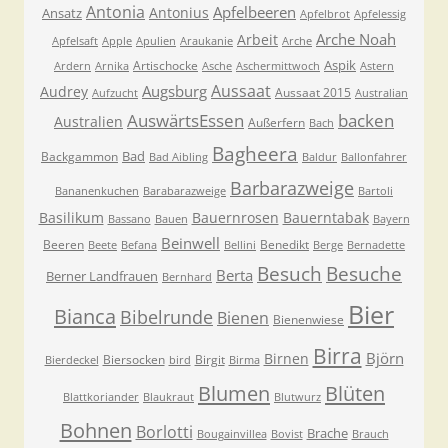
Antonia
Apfelbeeren
Antonius
Ansatz
Apfelbrot
Apfelessig
Arche Noah
Arbeit
Apfelsaft
Apple
Apulien
Araukanie
Arche
Aspik
Artischocke
Ardern
Arnika
Asche
Aschermittwoch
Astern
Aussaat
Augsburg
Audrey
Aussaat 2015
Aufzucht
Australian
AuswärtsEssen
backen
Australien
Außerfern
Bach
Bagheera
Bad
Backgammon
Bad Aibling
Baldur
Ballonfahrer
Barbarazweige
Bananenkuchen
Barabarazweige
Bartoli
Basilikum
Bauernrosen
Bauerntabak
Bassano
Bauen
Bayern
Beinwell
Beeren
Benedikt
Beete
Befana
Bellini
Berge
Bernadette
Besuche
Besuch
Berta
Berner Landfrauen
Bernhard
Bier
Bianca
Bibelrunde
Bienen
Bienenwiese
Birra
Björn
Birnen
Biersocken
Birgit
Bierdeckel
bird
Birma
Blumen
Blüten
Blattkoriander
Blaukraut
Blutwurz
Bohnen
Borlotti
Brache
Bougainvillea
Bovist
Brauch