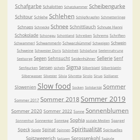
Scheibengurke
Schafgarbe
Schalotten
Schatzkammer
Schlehen
Schitour
Schlehe
Schlipfkrapfen
Schmetterlinge
Schnee
Schnittlauch
Schnaps
Schnute Hanni
Schnecke
Schokolade
Schrems
Schriften
Schongau
Schottland
Schreiben
Schwein
Schwammerln
Schwarzkümmel
Schwammerl
Schweigen
Schweine
Schwester Doris
Schönheit
Schöpfung
Seelennahrung
Segen
Sellerie
Sehnsucht
Senf
Seidenhühner
Seelsorge
Sigma
Sensen
Senfgurken
sicheln
Silberblattl
Silberblattln
Silberwasser
Silvester
Silvia
Silvretta
Sirolo
Sirup
Sizilianer
Slow food
Sommer
Slowenien
Socken
Solidarität
Sommer 2019
Sommer 2018
Sommer 2017
Sonnenblumen
Sommer 2020
Sommer 2022
Sonne
Sophia
Sonnentor
Sonntag
Spargel
Sonnenhut
soziale Medien
Spiritualität
Speck
Spinat
Spirituelles
Spiele
Spinnen
Spitzwegerich
Sprossenkohl
Spätzle
Splügen