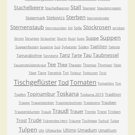
Stall
Stachelbeere
Stachelbeeren
Stanger
Staudenroggen
Sterben
Stekovics
Steiermark
Sternenkinder
Sternenstaub
Stockrosen
Stille
Sternstunden
Stil
stricken
Suppen
Suppe
Strunjan
Strom
Sträucher
Sturm
Stutz
Sugo
Taglilien
Suppenfasten
Sylvester
Süden
Susanne
Susi
Talente
Tanz
Tau
Taubnessel
Tarte
Tamarabohne
Tannberg
Tee
Thea
Theater
Thomas
Thymian
Tausendgüldenkraut
Tiber
Tiere
Tini
Tibet
Tierethik
Tinktur
Tinkturen
Tirol
Tischgeflüster
Tomaten
Tod
Tomatillos
Ton
Toskana
Topinambur
Tradition
Topfen
Toskana 2015
Trauben
Trappe
Trappistenbier
Trasimenbohnen
Trastevere
Traudl
Trauer
Trento
Triest
Trinken
Traubenblumen
Traudi
Trude
Trost
Tschippo
Tränendes Herz
Träume
Tschuli
Tulpe
Tulpen
Umadum
Ultimo
Umathum
Ufokürbis
Ufo