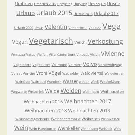
Umbrien
Urisee
Urbino
Umbrien 2015
Upcycling
Upcyling
Uri
Urlaub 2015
Urlaub
Urlaub2017
Urlaub 2016
Vega
Valentin
Urlaub 2020
Ursus
Vanderbella
Vanessa
Vegetarisch
Verkostung
Vegan
Venchi
Vivienne
Villa Kunterbunt
Vernazza
Vesuv
Vielfalt
Vinosus
Vision
Volvo
Vollmond
Vogelbeere
Vogelfutter
Vollwert
Volvowolfgang
Vögel
Vroni
Waldviertel
Vorrat
Vorräte
Wacholder
Waldviertler
Wasser
Weckgläser
Walnüsse
Waltraud
Wandern
weben
Weck
Weiden
Weide
Weihnachten
Wegwarte
Weiberleit
Weihnacht
Weihnachten 2017
Weihnachten 2016
Weihnachten 2018
Weihnachten 2019
Weihnachtsmarkt
Weihrauch
Weihnachtsgeschenke
Weihwasser
Wein
Weinkeller
Wein Hagebutten
Weinkisten
Weisheit
Wels