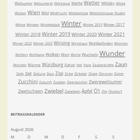
Wetter
Werte
Whisky
Welsumer
Welsumerle
Werkzeug
Wicke
Wien
Wild
Wicken
Wildfrucht
Wildgemüse
Wildschönauer Ruabn
Winter
Winter 2017
Wilma
Winden
Windgebäck
Winter 2015
Winter 2019
Winter 2021
Winter 2018
Winter 2020
Wirsing
Wohlbefinden
Winter 2022
Winter 2023
Wirtshaus
Wohnen
Wunder
Wolken
Wort
Wuchteln
Wolfers
Wolfgang
Worte
Zaun
Würzburg
Xarus
Wärme
Wurzeln
Yeti
Ysop
Zauberkräfte
Zipi
Zeit
Zeile
Zeitung
Zeus
Zirbe
Zirbeler
Zitate
Zitronen
Zotter
Zucchini
Zwergwelsumer
Zukunft
Zutaten
Zwergcochin
Zwiebel
Ö1
Äpfel
Zwetschgen
Zwiebeln
Öle
Ötzidorf
BEITRAGSKALENDER
August 2026
M
D
M
D
F
S
S