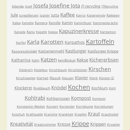
Josefa
Josefine
Jota
JT-recycling
Jolanda
Josef
JTRecycling
Kaffee
Jule
Jutta
Kakteen
Jungpflanzen
Jupiter
Kairos
Kaiserwinde
Kamin
Kamera
Kamille
Kalea
Kamelie
Kaminfeuer
Kamingespräche
Kapuzinerkresse
Kanu
Kanada
Kapelle
Kappa
Kardamon
Kartoffeln
Karla
Karotten
Karpathos
Karfiol
Kastlunger
Kastanienmehl
Kastlunger Krippe
Kaspressknödel
Katzen
Kichererbsen
Kekse
Katharina
keinBiskuit
Kathi
Kirschen
Kiesbye's
Kieselgur
Kirschbaum
Kirschblüten
Klavier
Klassik
Kirschzweige
Klarheit
Klausen
Klenk
Klocker-Ei
Kochen
Knödel
Klockerei
Kochkurs
Knoblauch
Kohl
Kohlrabi
Kompost
Kohlsprossen
Kompott
Konstantin Wecker
Konzert
Koriander
Kornblume
Kornblumen
Kraut
Koschuh
Kraftquelle
Kraniche
Krankheit
Krapfen
Krauthobel
Krippe
Kreativität
Krippen
Kresse
Kreativzimmer
Kroatien