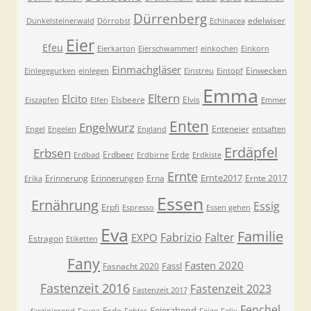
Dürrenberg
edelwiser
Dunkelsteinerwald
Dörrobst
Echinacea
Eier
Efeu
Eierkarton
Eierschwammerl
einkochen
Einkorn
Einmachgläser
Einwecken
Einlegegurken
einlegen
Einstreu
Eintopf
Emma
Eltern
Elcito
Elsbeere
Elvis
Eiszapfen
Elfen
Emmer
Enten
Engelwurz
Enteneier
Engel
Engelen
England
entsaften
Erdäpfel
Erbsen
Erdbeer
Erde
Erdbad
Erdbirne
Erdkiste
Ernte
Ernte2017
Erinnerung
Erinnerungen
Erna
Ernte 2017
Erika
Essen
Ernährung
Essig
Erpfi
Espresso
Essen gehen
Eva
Familie
Fabrizio
Falter
EXPO
Estragon
Etiketten
Fany
Fasten 2020
Fassl
Fasnacht 2020
Fastenzeit 2016
Fastenzeit 2023
Fastenzeit 2017
Fenchel
Feierabend
Fede