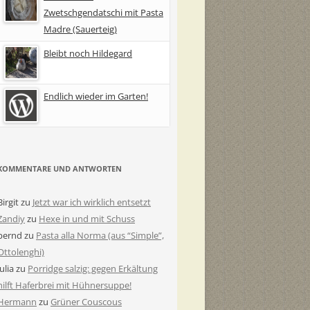
Zwetschgendatschi mit Pasta
Madre (Sauerteig)
Bleibt noch Hildegard
Endlich wieder im Garten!
KOMMENTARE UND ANTWORTEN
Birgit
zu
Jetzt war ich wirklich entsetzt
Zandiy
zu
Hexe in und mit Schuss
bernd
zu
Pasta alla Norma (aus “Simple”,
Ottolenghi)
Julia
zu
Porridge salzig: gegen Erkältung
hilft Haferbrei mit Hühnersuppe!
Hermann
zu
Grüner Couscous