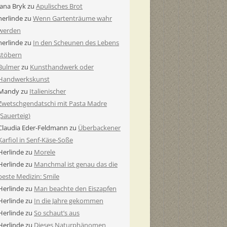
Jana Bryk
zu
Apulisches Brot
herlinde
zu
Wenn Gartenträume wahr
werden
herlinde
zu
In den Scheunen des Lebens
stöbern
Bulmer
zu
Kunsthandwerk oder
Handwerkskunst
Mandy
zu
Italienischer
Zwetschgendatschi mit Pasta Madre
(Sauerteig)
Claudia Eder-Feldmann
zu
Überbackener
Karfiol in Senf-Käse-Soße
Herlinde
zu
Morele
Herlinde
zu
Manchmal ist genau das die
beste Medizin: Smile
Herlinde
zu
Man beachte den Eiszapfen
Herlinde
zu
In die Jahre gekommen
Herlinde
zu
So schaut’s aus
Herlinde
zu
Dieses Naturphänomen