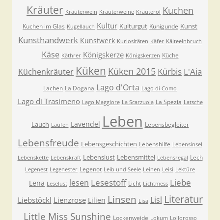
Kräuter
Kuchen
Kräuterwein
Kräuterweine
Kräuteröl
Kultur
Kulturgut
Kunst
Kuchen im Glas
Kunigunde
Kugellauch
Kunsthandwerk
Kunstwerk
Kuriositäten
Käfer
Kälteeinbruch
Käse
Königskerze
Küche
Käthrer
Königskerzen
Küken
Küken 2015
Kürbis
L'Aia
Küchenkräuter
Lago d'Orta
Lachen
La Dogana
Lago di Como
Lago di Trasimeno
La Spezia
Lago Maggiore
La Scarzuola
Latsche
Leben
Lavendel
Lauch
Lebensbegleiter
Laufen
Lebensfreude
Lebensgeschichten
Lebenshilfe
Lebensinsel
Lebenslust
Lebensmittel
Lech
Lebenskette
Lebenskraft
Lebensregal
Legenot
Legenest
Legenester
Leib und Seele
Leinen
Leisi
Lektüre
Lesestoff
Liebe
lesen
Lena
Licht
Leselust
Lichtmess
Literatur
Linsen
Lisl
Liebstöckl
Lienzrose
Lilien
Lisa
Little Miss Sunshine
Lockenweide
Lokum
Lollorosso