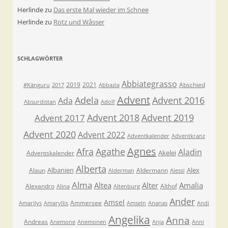
Herlinde
zu
Das erste Mal wieder im Schnee
Herlinde
zu
Rotz und Wåsser
SCHLAGWÖRTER
Abbiategrasso
2019
2021
Abschied
#Känguru
2017
Abbazia
Advent
Adela
Advent 2016
Ada
Absurdistan
Adolf
Advent 2018
Advent 2019
Advent 2017
Advent 2020
Advent 2022
Adventkalender
Adventkranz
Agnes
Afra
Agathe
Aladin
Akelei
Adventskalender
Alberta
Albanien
Alex
Alaun
Aldermann
Alderman
Alessi
Alma
Altea
Alter
Amalia
Alexandro
Althof
Alina
Altenburg
Ander
Amsel
Ammersee
Amarilys
Amaryllis
Amseln
Ananas
Andi
Angelika
Anna
Andreas
Anemone
Anemonen
Anja
Anni