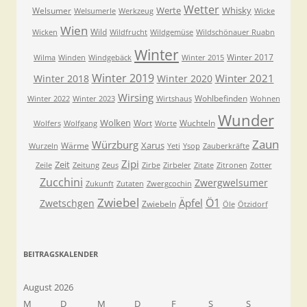
Wetter
Werte
Whisky
Welsumer
Welsumerle
Werkzeug
Wicke
Wien
Wild
Wicken
Wildfrucht
Wildgemüse
Wildschönauer Ruabn
Winter
Winter 2017
Wilma
Winden
Windgebäck
Winter 2015
Winter 2019
Winter 2021
Winter 2018
Winter 2020
Wirsing
Wohlbefinden
Winter 2022
Winter 2023
Wirtshaus
Wohnen
Wunder
Wolken
Wort
Wuchteln
Wolfers
Wolfgang
Worte
Zaun
Würzburg
Xarus
Wärme
Wurzeln
Yeti
Ysop
Zauberkräfte
Zipi
Zeit
Zeile
Zeitung
Zeus
Zirbe
Zirbeler
Zitate
Zitronen
Zotter
Zucchini
Zwergwelsumer
Zukunft
Zutaten
Zwergcochin
Zwiebel
Ö1
Äpfel
Zwetschgen
Zwiebeln
Öle
Ötzidorf
BEITRAGSKALENDER
August 2026
M
D
M
D
F
S
S