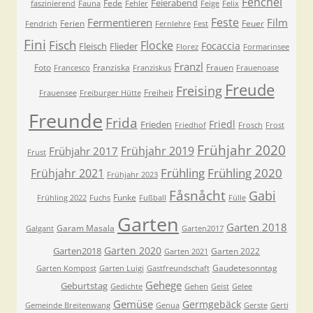
Fenchel
Feierabend
Fede
faszinierend
Fauna
Fehler
Feige
Felix
Feste
Fermentieren
Film
Ferien
Feuer
Fendrich
Fernlehre
Fest
Fini
Fisch
Flocke
Focaccia
Fleisch
Flieder
Florez
Formarinsee
Franzl
Foto
Franziska
Frauen
Francesco
Franziskus
Frauenoase
Freude
Freising
Freiheit
Frauensee
Freiburger Hütte
Freunde
Frida
Friedl
Frieden
Friedhof
Frosch
Frost
Frühjahr 2020
Frühjahr 2019
Frühjahr 2017
Frust
Frühling
Frühling 2020
Frühjahr 2021
Frühjahr 2023
Fåsnåcht
Gabi
Funke
Frühling 2022
Fuchs
Fußball
Fülle
Garten
Garten 2018
Garam Masala
Galgant
Garten2017
Garten 2020
Garten2018
Garten 2022
Garten 2021
Gaudetesonntag
Garten Kompost
Garten Luigi
Gastfreundschaft
Gehege
Geburtstag
Gedichte
Gehen
Geist
Gelee
Gemüse
Germgebäck
Gemeinde Breitenwang
Genua
Gerste
Gerti