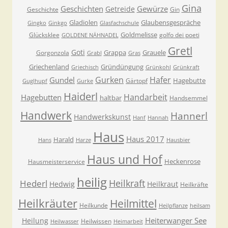
Gina
Geschichten
Gewürze
Getreide
Geschichte
Gin
Gladiolen
Glaubensgespräche
Gingko
Ginkgo
Glasfachschule
Goldmelisse
Glücksklee
golfo dei poeti
GOLDENE NÄHNADEL
Gretl
Goti
Grappa
Grauele
Gorgonzola
Grabl
Gras
Griechenland
Gründüngung
Griechisch
Grünkohl
Grünkraft
Gurken
Hafer
Gundel
Hagebutte
Gärtopf
Guglhupf
Gurke
Haiderl
Handarbeit
Hagebutten
haltbar
Handsemmel
Handwerk
Hannerl
Handwerkskunst
Hanf
Hannah
Haus
Haus 2017
Harald
Hans
Harze
Hausbier
Haus und Hof
Heckenrose
Hausmeisterservice
heilig
Heilkraft
Hederl
Hedwig
Heilkraut
Heilkräfte
Heilkräuter
Heilmittel
Heilkunde
Heilpflanze
heilsam
Heiterwanger See
Heilung
Heilwissen
Heilwasser
Heimarbeit