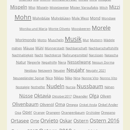
Mispeln
Mizzi
Mist
Misteln
Mister Varoufakis
Mistelzweige
Mitch
Mohn
Mond
Mohnblüte
Mohnblüten
Mole West
Mondsee
Morele
Monika und Maria
Monte Oliveto
Moosbeeren
Musik
Morimondo
Muscheln
Motto
Mut
Muttern
Mädele
Mäuse
Mühl
mähen
Münnerstadt
Nachbarschaft
Nachbarschaftshilfe
Nahrungsmittel
Nachhaltigkeit
Nacht
Nachtkerze
Narzissen
Natascha
Nesselwang
Natur
Negerle
Nera
Nepalhilfe
Nessun Dorma
Neujahr
Nestbau
Netzwerk
Neugier
Neujahr 2021
Nico
Niklas
Niko
Neuseeländer Spinat
Nina
Nonne Vito
Nonno Vito
Nudeln
Nussbaum
Nostalgie
Nothelfer
Nursia
Nähen
Oktavia
Nüsse
Olga
Oliven
Oleander
Oktober2017
Olivenbaum
Oma
Olivenöl
Omega
Onkel Ander
Onkel Anda
Oper
Orangen
Orangenbaum
Oregano
Opa
Orange
Orchidee
Orvieto
Ostern 2016
Ortasee
Oskar
Ostern
Orte