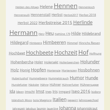
Hennen
Helene
Helden des Alltags
Hennenkoch
Hennenstall
Herbst
Herbst 2018
Hennenpulli
Herbst2017
Herlinde
Herbstreise 2015
Herbst 2022
Hermann
Heu
Hilde
Hildebrand
Herz
highline 179
Himbeeren
Hildegard
Himmel
Hinrichs Riesen
Himbeere
Hof
Hochzeit
Hochbeete
Hochbeet
Hoffnung
Holunder
Hohenbercha
Holer
Holersekt
Hollerbeerchen
Hopfen
Holz
Hosbohnen
Honig
Hortensie
Hortensien
Humor
Hunde
Hubertushof
Hummelbeere
Hummelstrauch
Hühner
Hühnersuppe
Hundefutter
Häcksler
Hähne
Hühnerfutter
Imst
Iseo 2016
Ida
Iris
Imscht
Ines
Irmgard
Ideen
Isidoro
Italien
Jahreswechsel
Isländisch Moos
Isola Maggiore
Jagawirt
Johanna
Johanniskraut
Jasmin
Jahreszeit
Jakobus
Jauerling