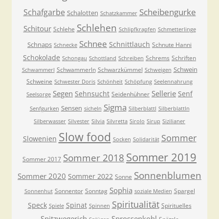
Scheibengurke
Schafgarbe
Schalotten
Schatzkammer
Schlehen
Schitour
Schlehe
Schlipfkrapfen
Schmetterlinge
Schnee
Schnittlauch
Schnaps
Schnute Hanni
Schnecke
Schokolade
Schrems
Schriften
Schongau
Schottland
Schreiben
Schwein
Schwammerln
Schwarzkümmel
Schwammerl
Schweigen
Schweine
Schwester Doris
Schönheit
Schöpfung
Seelennahrung
Segen
Sellerie
Sehnsucht
Senf
Seidenhühner
Seelsorge
Sigma
Sensen
Senfgurken
sicheln
Silberblattl
Silberblattln
Silberwasser
Silvester
Silvia
Silvretta
Sirolo
Sirup
Sizilianer
Slow food
Sommer
Slowenien
Socken
Solidarität
Sommer 2019
Sommer 2018
Sommer 2017
Sonnenblumen
Sommer 2020
Sommer 2022
Sonne
Sophia
Sonnentor
Sonntag
Spargel
Sonnenhut
soziale Medien
Spiritualität
Speck
Spinat
Spirituelles
Spiele
Spinnen
Spitzwegerich
Sprossenkohl