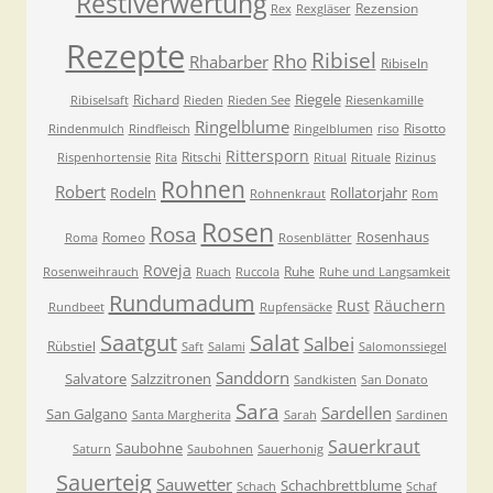
Restlverwertung
Rezension
Rex
Rexgläser
Rezepte
Ribisel
Rho
Rhabarber
Ribiseln
Riegele
Richard
Ribiselsaft
Rieden
Rieden See
Riesenkamille
Ringelblume
Risotto
Rindenmulch
Rindfleisch
Ringelblumen
riso
Rittersporn
Ritschi
Rispenhortensie
Rita
Ritual
Rituale
Rizinus
Rohnen
Robert
Rodeln
Rollatorjahr
Rohnenkraut
Rom
Rosen
Rosa
Rosenhaus
Romeo
Roma
Rosenblätter
Roveja
Ruhe
Rosenweihrauch
Ruach
Ruccola
Ruhe und Langsamkeit
Rundumadum
Rust
Räuchern
Rundbeet
Rupfensäcke
Saatgut
Salat
Salbei
Rübstiel
Saft
Salami
Salomonssiegel
Sanddorn
Salvatore
Salzzitronen
Sandkisten
San Donato
Sara
Sardellen
San Galgano
Santa Margherita
Sarah
Sardinen
Sauerkraut
Saubohne
Saturn
Saubohnen
Sauerhonig
Sauerteig
Sauwetter
Schachbrettblume
Schach
Schaf