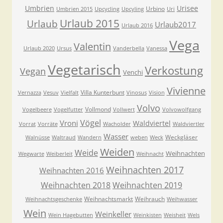
Umbrien
Urisee
Urbino
Umbrien 2015
Upcycling
Upcyling
Uri
Urlaub 2015
Urlaub
Urlaub2017
Urlaub 2016
Vega
Valentin
Urlaub 2020
Ursus
Vanderbella
Vanessa
Vegetarisch
Verkostung
Vegan
Venchi
Vivienne
Villa Kunterbunt
Vernazza
Vesuv
Vielfalt
Vinosus
Vision
Volvo
Vollmond
Vogelbeere
Vogelfutter
Vollwert
Volvowolfgang
Vögel
Vroni
Waldviertel
Vorrat
Vorräte
Wacholder
Waldviertler
Wasser
Weckgläser
Walnüsse
Waltraud
Wandern
weben
Weck
Weiden
Weide
Weihnachten
Wegwarte
Weiberleit
Weihnacht
Weihnachten 2017
Weihnachten 2016
Weihnachten 2018
Weihnachten 2019
Weihnachtsmarkt
Weihrauch
Weihnachtsgeschenke
Weihwasser
Wein
Weinkeller
Wein Hagebutten
Weinkisten
Weisheit
Wels