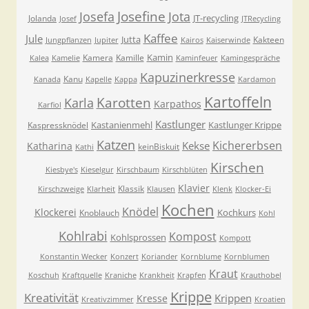
Josefa
Josefine
Jota
JT-recycling
Jolanda
Josef
JTRecycling
Kaffee
Jule
Jutta
Kakteen
Jungpflanzen
Jupiter
Kairos
Kaiserwinde
Kamin
Kamera
Kamille
Kalea
Kamelie
Kaminfeuer
Kamingespräche
Kapuzinerkresse
Kanu
Kanada
Kapelle
Kappa
Kardamon
Kartoffeln
Karla
Karotten
Karpathos
Karfiol
Kastlunger
Kastanienmehl
Kastlunger Krippe
Kaspressknödel
Katzen
Kichererbsen
Kekse
Katharina
keinBiskuit
Kathi
Kirschen
Kiesbye's
Kieselgur
Kirschbaum
Kirschblüten
Klavier
Klassik
Kirschzweige
Klarheit
Klausen
Klenk
Klocker-Ei
Kochen
Knödel
Klockerei
Kochkurs
Knoblauch
Kohl
Kohlrabi
Kompost
Kohlsprossen
Kompott
Konstantin Wecker
Konzert
Koriander
Kornblume
Kornblumen
Kraut
Koschuh
Kraftquelle
Kraniche
Krankheit
Krapfen
Krauthobel
Krippe
Kreativität
Krippen
Kresse
Kreativzimmer
Kroatien