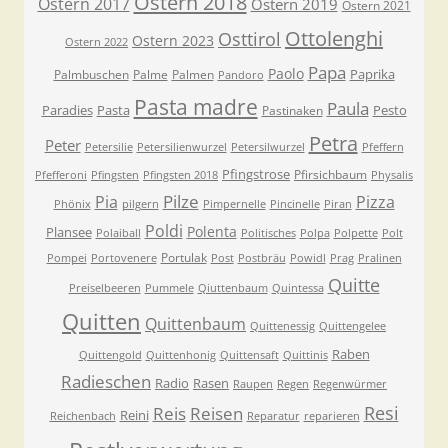
Ostern 2018
Ostern 2017
Ostern 2019
Ostern 2021
Ottolenghi
Osttirol
Ostern 2023
Ostern 2022
Papa
Paolo
Paprika
Palmbuschen
Palme
Palmen
Pandoro
Pasta madre
Paula
Paradies
Pasta
Pesto
Pastinaken
Petra
Peter
Petersilie
Petersilienwurzel
Petersilwurzel
Pfeffern
Pfingstrose
Pfirsichbaum
Pfefferoni
Pfingsten
Pfingsten 2018
Physalis
Pilze
Pia
Pizza
Phönix
pilgern
Pimpernelle
Pincinelle
Piran
Poldi
Polenta
Plansee
Polaiball
Politisches
Polpa
Polpette
Polt
Portulak
Pompei
Portovenere
Post
Postbräu
Powidl
Prag
Pralinen
Quitte
Preiselbeeren
Pummele
Qiuttenbaum
Quintessa
Quitten
Quittenbaum
Quittenessig
Quittengelee
Raben
Quittengold
Quittenhonig
Quittensaft
Quittinis
Radieschen
Radio
Rasen
Raupen
Regen
Regenwürmer
Resi
Reis
Reisen
Reini
Reichenbach
Reparatur
reparieren