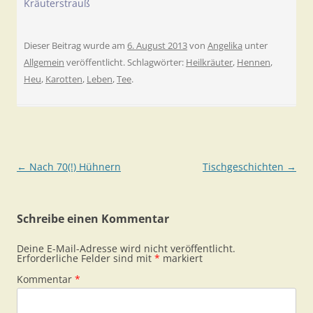
Kräuterstrauß
Dieser Beitrag wurde am
6. August 2013
von
Angelika
unter
Allgemein
veröffentlicht. Schlagwörter:
Heilkräuter
,
Hennen
,
Heu
,
Karotten
,
Leben
,
Tee
.
Beitragsnavigation
←
Nach 70(!) Hühnern
Tischgeschichten
→
Schreibe einen Kommentar
Deine E-Mail-Adresse wird nicht veröffentlicht.
Erforderliche Felder sind mit
*
markiert
Kommentar
*