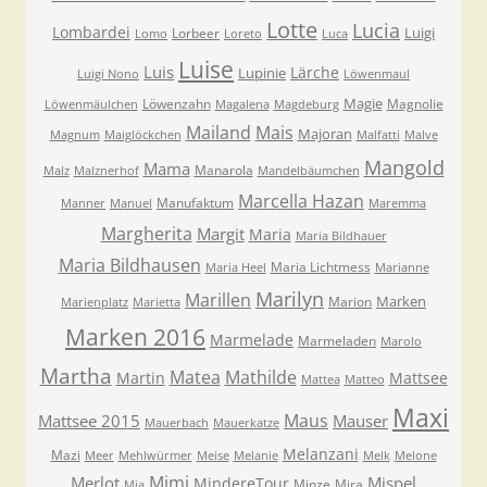
Lotte
Lucia
Lombardei
Luigi
Lorbeer
Lomo
Loreto
Luca
Luise
Luis
Lärche
Lupinie
Luigi Nono
Löwenmaul
Magie
Löwenzahn
Magnolie
Löwenmäulchen
Magalena
Magdeburg
Mailand
Mais
Majoran
Magnum
Maiglöckchen
Malfatti
Malve
Mangold
Mama
Manarola
Malz
Malznerhof
Mandelbäumchen
Marcella Hazan
Manufaktum
Manner
Manuel
Maremma
Margherita
Margit
Maria
Maria Bildhauer
Maria Bildhausen
Maria Lichtmess
Maria Heel
Marianne
Marilyn
Marillen
Marken
Marion
Marienplatz
Marietta
Marken 2016
Marmelade
Marmeladen
Marolo
Martha
Matea
Mathilde
Martin
Mattsee
Mattea
Matteo
Maxi
Maus
Mattsee 2015
Mauser
Mauerbach
Mauerkatze
Melanzani
Mazi
Meer
Mehlwürmer
Meise
Melanie
Melk
Melone
Mimi
Merlot
Mispel
MindereTour
Minze
Mira
Mia