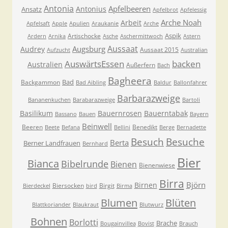
Antonia
Apfelbeeren
Antonius
Ansatz
Apfelbrot
Apfelessig
Arche Noah
Arbeit
Apfelsaft
Apple
Apulien
Araukanie
Arche
Aspik
Artischocke
Ardern
Arnika
Asche
Aschermittwoch
Astern
Aussaat
Augsburg
Audrey
Aussaat 2015
Aufzucht
Australian
AuswärtsEssen
backen
Australien
Außerfern
Bach
Bagheera
Bad
Backgammon
Bad Aibling
Baldur
Ballonfahrer
Barbarazweige
Bananenkuchen
Barabarazweige
Bartoli
Basilikum
Bauernrosen
Bauerntabak
Bassano
Bauen
Bayern
Beinwell
Beeren
Benedikt
Beete
Befana
Bellini
Berge
Bernadette
Besuche
Besuch
Berta
Berner Landfrauen
Bernhard
Bier
Bianca
Bibelrunde
Bienen
Bienenwiese
Birra
Björn
Birnen
Biersocken
Birgit
Bierdeckel
bird
Birma
Blumen
Blüten
Blattkoriander
Blaukraut
Blutwurz
Bohnen
Borlotti
Brache
Bougainvillea
Bovist
Brauch