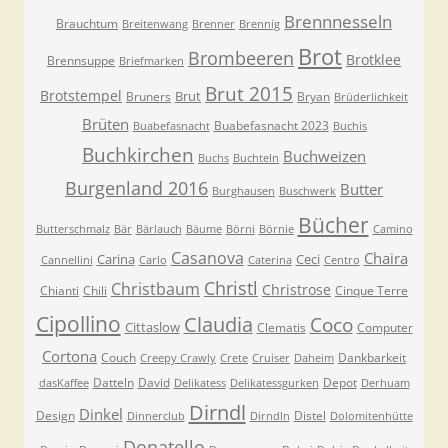
Brennnesseln
Brauchtum
Breitenwang
Brenner
Brennig
Brot
Brombeeren
Brotklee
Brennsuppe
Briefmarken
Brut 2015
Brotstempel
Brut
Bruners
Bryan
Brüderlichkeit
Brüten
Buabefasnacht 2023
Buabefasnacht
Buchis
Buchkirchen
Buchweizen
Buchs
Buchteln
Burgenland 2016
Butter
Burghausen
Buschwerk
Bücher
Butterschmalz
Bär
Bärlauch
Bäume
Börni
Börnie
Camino
Casanova
Chaira
Carina
Ceci
Cannellini
Carlo
Caterina
Centro
Christl
Christbaum
Christrose
Chianti
Chili
Cinque Terre
Cipollino
Claudia
Coco
Cittaslow
Clematis
Computer
Cortona
Couch
Dankbarkeit
Creepy Crawly
Crete
Cruiser
Daheim
Datteln
David
Depot
dasKaffee
Delikatess
Delikatessgurken
Derhuam
Dirndl
Dinkel
Design
Distel
Dinnerclub
Dirndln
Dolomitenhütte
Donatello