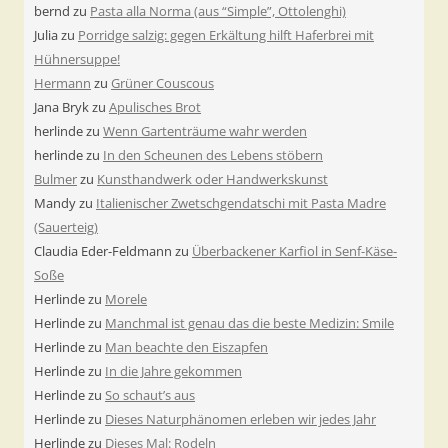
bernd
zu
Pasta alla Norma (aus “Simple”, Ottolenghi)
Julia
zu
Porridge salzig: gegen Erkältung hilft Haferbrei mit
Hühnersuppe!
Hermann
zu
Grüner Couscous
Jana Bryk
zu
Apulisches Brot
herlinde
zu
Wenn Gartenträume wahr werden
herlinde
zu
In den Scheunen des Lebens stöbern
Bulmer
zu
Kunsthandwerk oder Handwerkskunst
Mandy
zu
Italienischer Zwetschgendatschi mit Pasta Madre
(Sauerteig)
Claudia Eder-Feldmann
zu
Überbackener Karfiol in Senf-Käse-
Soße
Herlinde
zu
Morele
Herlinde
zu
Manchmal ist genau das die beste Medizin: Smile
Herlinde
zu
Man beachte den Eiszapfen
Herlinde
zu
In die Jahre gekommen
Herlinde
zu
So schaut’s aus
Herlinde
zu
Dieses Naturphänomen erleben wir jedes Jahr
Herlinde
zu
Dieses Mal: Rodeln