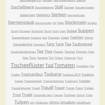
Spätzle
Splügen
Stall
Stachelbeere
Stachelbeeren
Stanger
Staudenroggen
Sterben
Stekovics
Steiermark
Sternenkinder
Sternenstaub
Stockrosen
Stille
Sternstunden
Stil
stricken
Suppen
Suppe
Strunjan
Strom
Sträucher
Sturm
Stutz
Sugo
Taglilien
Suppenfasten
Sylvester
Süden
Susanne
Susi
Talente
Tanz
Tau
Taubnessel
Tarte
Tamarabohne
Tannberg
Tee
Thea
Theater
Thomas
Thymian
Tausendgüldenkraut
Tiber
Tiere
Tini
Tibet
Tierethik
Tinktur
Tinkturen
Tirol
Tischgeflüster
Tomaten
Tod
Tomatillos
Ton
Toskana
Topinambur
Tradition
Topfen
Toskana 2015
Trauben
Trappe
Trappistenbier
Trasimenbohnen
Trastevere
Traudl
Trauer
Trento
Triest
Trinken
Traubenblumen
Traudi
Trude
Trost
Tschippo
Tränendes Herz
Träume
Tschuli
Tulpe
Tulpen
Umadum
Ultimo
Umathum
Ufokürbis
Ufo