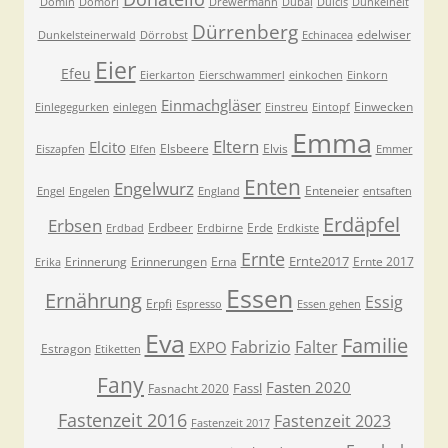
Domin
Domori
Drewermann
Dubai
Dulcis
Dunkelheit
Dürrenberg
edelwiser
Dunkelsteinerwald
Dörrobst
Echinacea
Eier
Efeu
Eierkarton
Eierschwammerl
einkochen
Einkorn
Einmachgläser
Einwecken
Einlegegurken
einlegen
Einstreu
Eintopf
Emma
Eltern
Elcito
Elsbeere
Elvis
Eiszapfen
Elfen
Emmer
Enten
Engelwurz
Enteneier
Engel
Engelen
England
entsaften
Erdäpfel
Erbsen
Erdbeer
Erde
Erdbad
Erdbirne
Erdkiste
Ernte
Ernte2017
Erinnerung
Erinnerungen
Erna
Ernte 2017
Erika
Essen
Ernährung
Essig
Erpfi
Espresso
Essen gehen
Eva
Familie
Fabrizio
Falter
EXPO
Estragon
Etiketten
Fany
Fasten 2020
Fassl
Fasnacht 2020
Fastenzeit 2016
Fastenzeit 2023
Fastenzeit 2017