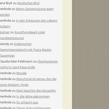
Jana Bryk
zu
Apulisches Brot
herlinde
zu
Wenn Gartenträume wahr
werden
herlinde
zu
In den Scheunen des Lebens
stöbern
Bulmer
zu
Kunsthandwerk oder
Handwerkskunst
Mandy
zu
Italienischer
Zwetschgendatschi mit Pasta Madre
(Sauerteig)
Claudia Eder-Feldmann
zu
Überbackener
Karfiol in Senf-Käse-Soße
Herlinde
zu
Morele
Herlinde
zu
Manchmal ist genau das die
beste Medizin: Smile
Herlinde
zu
Man beachte den Eiszapfen
Herlinde
zu
In die Jahre gekommen
Herlinde
zu
So schaut’s aus
Herlinde
zu
Dieses Naturphänomen