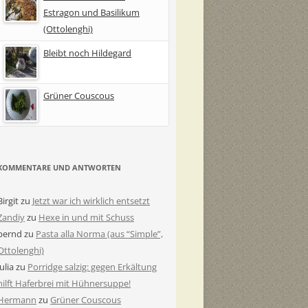
Estragon und Basilikum
(Ottolenghi)
Bleibt noch Hildegard
Grüner Couscous
KOMMENTARE UND ANTWORTEN
Birgit
zu
Jetzt war ich wirklich entsetzt
Zandiy
zu
Hexe in und mit Schuss
bernd
zu
Pasta alla Norma (aus “Simple”,
Ottolenghi)
Julia
zu
Porridge salzig: gegen Erkältung
hilft Haferbrei mit Hühnersuppe!
Hermann
zu
Grüner Couscous