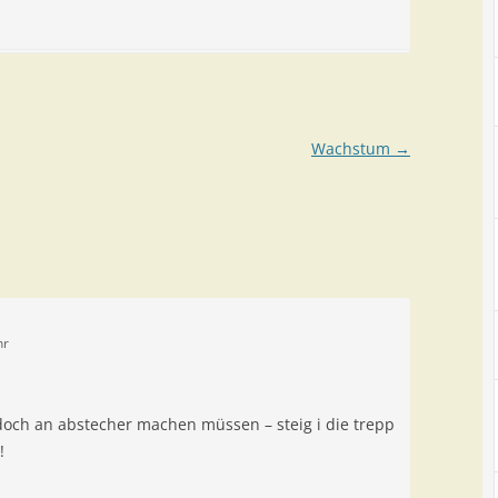
Wachstum
→
hr
doch an abstecher machen müssen – steig i die trepp
!