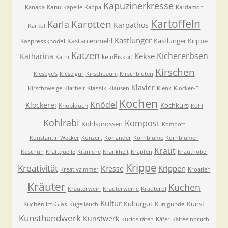
Kapuzinerkresse
Kanu
Kanada
Kapelle
Kappa
Kardamon
Kartoffeln
Karla
Karotten
Karpathos
Karfiol
Kastlunger
Kastanienmehl
Kastlunger Krippe
Kaspressknödel
Katzen
Kichererbsen
Kekse
Katharina
keinBiskuit
Kathi
Kirschen
Kiesbye's
Kieselgur
Kirschbaum
Kirschblüten
Klavier
Klassik
Kirschzweige
Klarheit
Klausen
Klenk
Klocker-Ei
Kochen
Knödel
Klockerei
Kochkurs
Knoblauch
Kohl
Kohlrabi
Kompost
Kohlsprossen
Kompott
Konstantin Wecker
Konzert
Koriander
Kornblume
Kornblumen
Kraut
Koschuh
Kraftquelle
Kraniche
Krankheit
Krapfen
Krauthobel
Krippe
Kreativität
Krippen
Kresse
Kreativzimmer
Kroatien
Kräuter
Kuchen
Kräuterwein
Kräuterweine
Kräuteröl
Kultur
Kulturgut
Kunst
Kuchen im Glas
Kunigunde
Kugellauch
Kunsthandwerk
Kunstwerk
Kuriositäten
Käfer
Kälteeinbruch