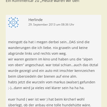
Ein Kommentar zu „
Heute waren wir den
“
Herlinde
29. September 2013 um 08:36 Uhr
meingott da hat i megen derbei sein…DAS sind die
wanderungen die ich liebe. nix graxeln und keine
abgründe links und rechts vom weg.
wir waren gestern im kino und haben uns die “alpen
von oben” angeschaut. war total schian…auch das ötztal
wurde gezeigt und ein auto mit imschter kennzeichen
beim übersiedeln der bienen auf eine alm.
habts jetzt die wurzeln vom markus (walser) gefunden
;-)…dann wird ja vieles viel klarer sein ha ha ha.
euer hund ( wer ist wer ) hat beim kircherl wohl
überlegt, ob der anbau eine tolle hundehütte wäre.