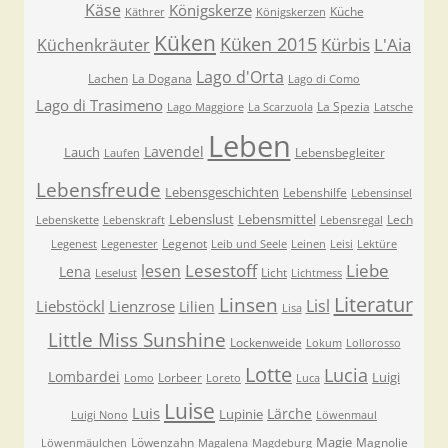
Käse
Königskerze
Küche
Käthrer
Königskerzen
Küken
Küken 2015
Kürbis
L'Aia
Küchenkräuter
Lago d'Orta
Lachen
La Dogana
Lago di Como
Lago di Trasimeno
La Spezia
Lago Maggiore
La Scarzuola
Latsche
Leben
Lavendel
Lauch
Lebensbegleiter
Laufen
Lebensfreude
Lebensgeschichten
Lebenshilfe
Lebensinsel
Lebenslust
Lebensmittel
Lech
Lebenskette
Lebenskraft
Lebensregal
Legenot
Legenest
Legenester
Leib und Seele
Leinen
Leisi
Lektüre
Lesestoff
Liebe
lesen
Lena
Licht
Leselust
Lichtmess
Literatur
Linsen
Lisl
Liebstöckl
Lienzrose
Lilien
Lisa
Little Miss Sunshine
Lockenweide
Lokum
Lollorosso
Lotte
Lucia
Lombardei
Luigi
Lorbeer
Lomo
Loreto
Luca
Luise
Luis
Lärche
Lupinie
Luigi Nono
Löwenmaul
Magie
Löwenzahn
Magnolie
Löwenmäulchen
Magalena
Magdeburg