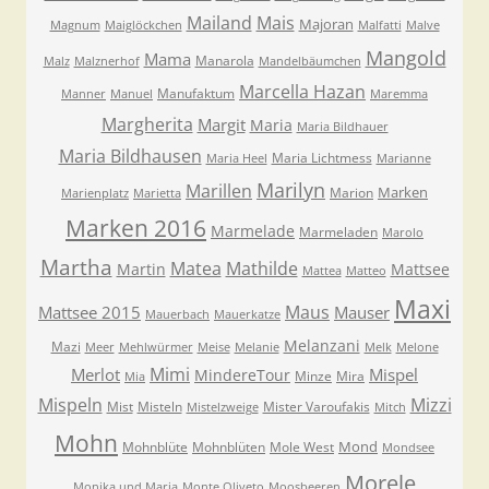
Mailand
Mais
Majoran
Magnum
Maiglöckchen
Malfatti
Malve
Mangold
Mama
Manarola
Malz
Malznerhof
Mandelbäumchen
Marcella Hazan
Manufaktum
Manner
Manuel
Maremma
Margherita
Margit
Maria
Maria Bildhauer
Maria Bildhausen
Maria Lichtmess
Maria Heel
Marianne
Marilyn
Marillen
Marken
Marion
Marienplatz
Marietta
Marken 2016
Marmelade
Marmeladen
Marolo
Martha
Matea
Mathilde
Martin
Mattsee
Mattea
Matteo
Maxi
Maus
Mattsee 2015
Mauser
Mauerbach
Mauerkatze
Melanzani
Mazi
Meer
Mehlwürmer
Meise
Melanie
Melk
Melone
Mimi
Merlot
Mispel
MindereTour
Minze
Mira
Mia
Mispeln
Mizzi
Mist
Misteln
Mister Varoufakis
Mistelzweige
Mitch
Mohn
Mond
Mohnblüte
Mohnblüten
Mole West
Mondsee
Morele
Monika und Maria
Monte Oliveto
Moosbeeren