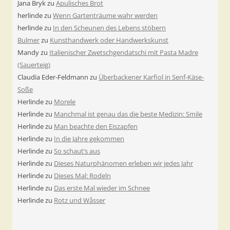
Jana Bryk
zu
Apulisches Brot
herlinde
zu
Wenn Gartenträume wahr werden
herlinde
zu
In den Scheunen des Lebens stöbern
Bulmer
zu
Kunsthandwerk oder Handwerkskunst
Mandy
zu
Italienischer Zwetschgendatschi mit Pasta Madre
(Sauerteig)
Claudia Eder-Feldmann
zu
Überbackener Karfiol in Senf-Käse-
Soße
Herlinde
zu
Morele
Herlinde
zu
Manchmal ist genau das die beste Medizin: Smile
Herlinde
zu
Man beachte den Eiszapfen
Herlinde
zu
In die Jahre gekommen
Herlinde
zu
So schaut’s aus
Herlinde
zu
Dieses Naturphänomen erleben wir jedes Jahr
Herlinde
zu
Dieses Mal: Rodeln
Herlinde
zu
Das erste Mal wieder im Schnee
Herlinde
zu
Rotz und Wåsser