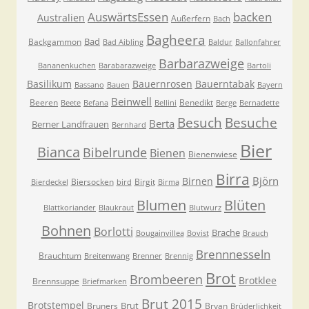
AuswärtsEssen
backen
Australien
Außerfern
Bach
Bagheera
Bad
Backgammon
Bad Aibling
Baldur
Ballonfahrer
Barbarazweige
Bananenkuchen
Barabarazweige
Bartoli
Basilikum
Bauernrosen
Bauerntabak
Bassano
Bauen
Bayern
Beinwell
Beeren
Benedikt
Beete
Befana
Bellini
Berge
Bernadette
Besuche
Besuch
Berta
Berner Landfrauen
Bernhard
Bier
Bianca
Bibelrunde
Bienen
Bienenwiese
Birra
Björn
Birnen
Biersocken
Birgit
Bierdeckel
bird
Birma
Blumen
Blüten
Blattkoriander
Blaukraut
Blutwurz
Bohnen
Borlotti
Brache
Bougainvillea
Bovist
Brauch
Brennnesseln
Brauchtum
Breitenwang
Brenner
Brennig
Brot
Brombeeren
Brotklee
Brennsuppe
Briefmarken
Brut 2015
Brotstempel
Brut
Bruners
Bryan
Brüderlichkeit