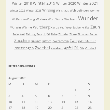
Winter 2019
Winter 2021
Winter 2018
Winter 2020
Wirsing
Wohlbefinden
Winter 2022
Winter 2023
Wirtshaus
Wohnen
Wunder
Wolken
Wort
Wuchteln
Wolfers
Wolfgang
Worte
Zaun
Würzburg
Xarus
Wärme
Wurzeln
Yeti
Ysop
Zauberkräfte
Zipi
Zeit
Zeile
Zeitung
Zeus
Zirbe
Zirbeler
Zitate
Zitronen
Zotter
Zucchini
Zwergwelsumer
Zukunft
Zutaten
Zwergcochin
Zwiebel
Ö1
Äpfel
Zwetschgen
Zwiebeln
Öle
Ötzidorf
BEITRAGSKALENDER
August 2026
M
D
M
D
F
S
S
1
2
3
4
5
6
7
8
9
10
11
12
13
14
15
16
17
18
19
20
21
22
23