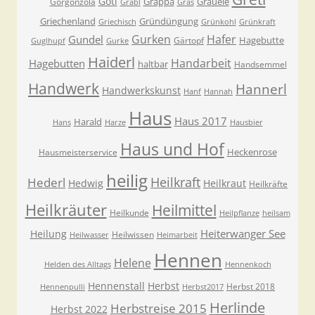
Goti
Grappa
Grauele
Gorgonzola
Grabl
Gras
Griechenland
Gründüngung
Griechisch
Grünkohl
Grünkraft
Gurken
Hafer
Gundel
Hagebutte
Gärtopf
Guglhupf
Gurke
Haiderl
Handarbeit
Hagebutten
haltbar
Handsemmel
Handwerk
Hannerl
Handwerkskunst
Hanf
Hannah
Haus
Haus 2017
Harald
Hans
Harze
Hausbier
Haus und Hof
Heckenrose
Hausmeisterservice
heilig
Heilkraft
Hederl
Hedwig
Heilkraut
Heilkräfte
Heilkräuter
Heilmittel
Heilkunde
Heilpflanze
heilsam
Heiterwanger See
Heilung
Heilwissen
Heilwasser
Heimarbeit
Hennen
Helene
Helden des Alltags
Hennenkoch
Hennenstall
Herbst
Herbst 2018
Hennenpulli
Herbst2017
Herlinde
Herbstreise 2015
Herbst 2022