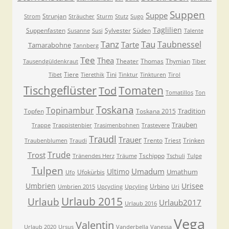
Suppen
Suppe
Strunjan
Strom
Sträucher
Sturm
Stutz
Sugo
Taglilien
Suppenfasten
Sylvester
Süden
Susanne
Susi
Talente
Tanz
Tau
Taubnessel
Tarte
Tamarabohne
Tannberg
Tee
Thea
Theater
Thomas
Thymian
Tausendgüldenkraut
Tiber
Tiere
Tini
Tibet
Tierethik
Tinktur
Tinkturen
Tirol
Tischgeflüster
Tomaten
Tod
Tomatillos
Ton
Toskana
Topinambur
Tradition
Topfen
Toskana 2015
Trauben
Trappe
Trappistenbier
Trasimenbohnen
Trastevere
Traudl
Trauer
Trento
Triest
Trinken
Traubenblumen
Traudi
Trude
Trost
Tschippo
Tränendes Herz
Träume
Tschuli
Tulpe
Tulpen
Umadum
Ultimo
Umathum
Ufokürbis
Ufo
Umbrien
Urisee
Urbino
Umbrien 2015
Upcycling
Upcyling
Uri
Urlaub 2015
Urlaub
Urlaub2017
Urlaub 2016
Vega
Valentin
Urlaub 2020
Ursus
Vanderbella
Vanessa