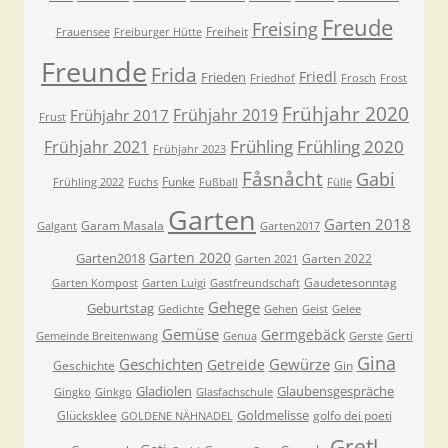
Freude
Freising
Freiheit
Frauensee
Freiburger Hütte
Freunde
Frida
Friedl
Frieden
Friedhof
Frosch
Frost
Frühjahr 2020
Frühjahr 2019
Frühjahr 2017
Frust
Frühling
Frühling 2020
Frühjahr 2021
Frühjahr 2023
Fåsnåcht
Gabi
Funke
Frühling 2022
Fuchs
Fußball
Fülle
Garten
Garten 2018
Garam Masala
Galgant
Garten2017
Garten 2020
Garten2018
Garten 2022
Garten 2021
Gaudetesonntag
Garten Kompost
Garten Luigi
Gastfreundschaft
Gehege
Geburtstag
Gedichte
Gehen
Geist
Gelee
Gemüse
Germgebäck
Gemeinde Breitenwang
Genua
Gerste
Gerti
Gina
Geschichten
Gewürze
Getreide
Geschichte
Gin
Gladiolen
Glaubensgespräche
Gingko
Ginkgo
Glasfachschule
Goldmelisse
Glücksklee
golfo dei poeti
GOLDENE NÄHNADEL
Gretl