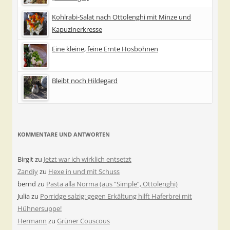
Kohlrabi-Salat nach Ottolenghi mit Minze und
Kapuzinerkresse
Eine kleine, feine Ernte Hosbohnen
Bleibt noch Hildegard
KOMMENTARE UND ANTWORTEN
Birgit
zu
Jetzt war ich wirklich entsetzt
Zandiy
zu
Hexe in und mit Schuss
bernd
zu
Pasta alla Norma (aus “Simple”, Ottolenghi)
Julia
zu
Porridge salzig: gegen Erkältung hilft Haferbrei mit
Hühnersuppe!
Hermann
zu
Grüner Couscous