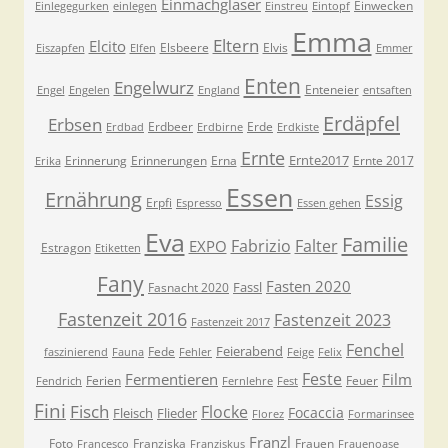
Einmachgläser
Einwecken
Einlegegurken
einlegen
Einstreu
Eintopf
Emma
Eltern
Elcito
Elsbeere
Elvis
Eiszapfen
Elfen
Emmer
Enten
Engelwurz
Enteneier
Engel
Engelen
England
entsaften
Erdäpfel
Erbsen
Erdbeer
Erde
Erdbad
Erdbirne
Erdkiste
Ernte
Ernte2017
Erinnerung
Erinnerungen
Erna
Ernte 2017
Erika
Essen
Ernährung
Essig
Erpfi
Espresso
Essen gehen
Eva
Familie
Fabrizio
Falter
EXPO
Estragon
Etiketten
Fany
Fasten 2020
Fassl
Fasnacht 2020
Fastenzeit 2016
Fastenzeit 2023
Fastenzeit 2017
Fenchel
Feierabend
Fede
faszinierend
Fauna
Fehler
Feige
Felix
Feste
Fermentieren
Film
Ferien
Feuer
Fendrich
Fernlehre
Fest
Fini
Fisch
Flocke
Focaccia
Fleisch
Flieder
Florez
Formarinsee
Franzl
Foto
Franziska
Frauen
Francesco
Franziskus
Frauenoase