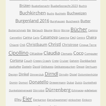
Brüten
Buabefasnacht 2023
Buabefasnacht
Buchis
Buchkirchen
Buchweizen
Buchs
Buchteln
Burgenland 2016
Butter
Burghausen
Buschwerk
Bücher
Butterschmalz
Bär
Bärlauch
Bäume
Börni
Börnie
Camino
Casanova
Chaira
Carina
Ceci
Cannellini
Carlo
Caterina
Centro
Christl
Christbaum
Christrose
Chianti
Chili
Cinque Terre
Cipollino
Claudia
Coco
Cittaslow
Clematis
Computer
Cortona
Couch
Dankbarkeit
Creepy Crawly
Crete
Cruiser
Daheim
Datteln
David
Depot
dasKaffee
Delikatess
Delikatessgurken
Derhuam
Dirndl
Dinkel
Design
Distel
Dinnerclub
Dirndln
Dolomitenhütte
Donatello
Domin
Domori
Drewermann
Dubai
Dulcis
Dunkelheit
Dürrenberg
edelwiser
Dunkelsteinerwald
Dörrobst
Echinacea
Eier
Efeu
Eierkarton
Eierschwammerl
einkochen
Einkorn