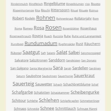
Ringelblume
Risotto
Rindenmulch
Rindfleisch
Ringelblumen
riso
Rittersporn
Ritschi
Rispenhortensie
Rita
Ritual
Rituale
Rizinus
Rohnen
Robert
Rodeln
Rollatorjahr
Rohnenkraut
Rom
Rosen
Rosa
Rosenhaus
Romeo
Roma
Rosenblätter
Roveja
Ruhe
Rosenweihrauch
Ruach
Ruccola
Ruhe und Langsamkeit
Rundumadum
Rust
Räuchern
Rundbeet
Rupfensäcke
Saatgut
Salat
Salbei
Rübstiel
Saft
Salami
Salomonssiegel
Sanddorn
Salvatore
Salzzitronen
Sandkisten
San Donato
Sara
Sardellen
San Galgano
Santa Margherita
Sarah
Sardinen
Sauerkraut
Saubohne
Saturn
Saubohnen
Sauerhonig
Sauerteig
Sauwetter
Schachbrettblume
Schach
Schaf
Scheibengurke
Schafgarbe
Schalotten
Schatzkammer
Schlehen
Schitour
Schlehe
Schlipfkrapfen
Schmetterlinge
Schnee
Schnittlauch
Schnaps
Schnute Hanni
Schnecke