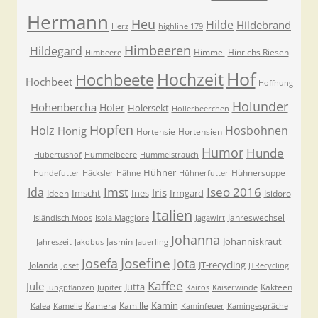
Hermann
Heu
Hilde
Hildebrand
Herz
highline 179
Himbeeren
Hildegard
Himmel
Hinrichs Riesen
Himbeere
Hof
Hochzeit
Hochbeete
Hochbeet
Hoffnung
Holunder
Hohenbercha
Holer
Holersekt
Hollerbeerchen
Hopfen
Holz
Hosbohnen
Honig
Hortensie
Hortensien
Humor
Hunde
Hubertushof
Hummelbeere
Hummelstrauch
Hühner
Hühnersuppe
Hundefutter
Häcksler
Hähne
Hühnerfutter
Imst
Iseo 2016
Ida
Iris
Imscht
Ines
Irmgard
Ideen
Isidoro
Italien
Jahreswechsel
Isländisch Moos
Isola Maggiore
Jagawirt
Johanna
Johanniskraut
Jasmin
Jahreszeit
Jakobus
Jauerling
Josefa
Josefine
Jota
JT-recycling
Jolanda
Josef
JTRecycling
Kaffee
Jule
Jutta
Kakteen
Jungpflanzen
Jupiter
Kairos
Kaiserwinde
Kamin
Kamera
Kamille
Kalea
Kamelie
Kaminfeuer
Kamingespräche