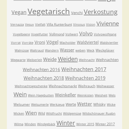
Vegetarisch
Verkostung
Vegan
Venchi
Vivienne
Villa Kunterbunt
Vernazza
Vesuv
Vielfalt
Vinosus
Vision
Volvo
Vollmond
Vogelbeere
Vogelfutter
Vollwert
Volvowolfgang
Vögel
Vroni
Waldviertel
Vorrat
Vorräte
Wacholder
Waldviertler
Wasser
Weckgläser
Walnüsse
Waltraud
Wandern
weben
Weck
Weiden
Weide
Weihnachten
Wegwarte
Weiberleit
Weihnacht
Weihnachten 2017
Weihnachten 2016
Weihnachten 2018
Weihnachten 2019
Weihnachtsmarkt
Weihrauch
Weihnachtsgeschenke
Weihwasser
Wein
Weinkeller
Wein Hagebutten
Weinkisten
Weisheit
Wels
Wetter
Werte
Whisky
Welsumer
Welsumerle
Werkzeug
Wicke
Wien
Wild
Wicken
Wildfrucht
Wildgemüse
Wildschönauer Ruabn
Winter
Winter 2017
Wilma
Winden
Windgebäck
Winter 2015