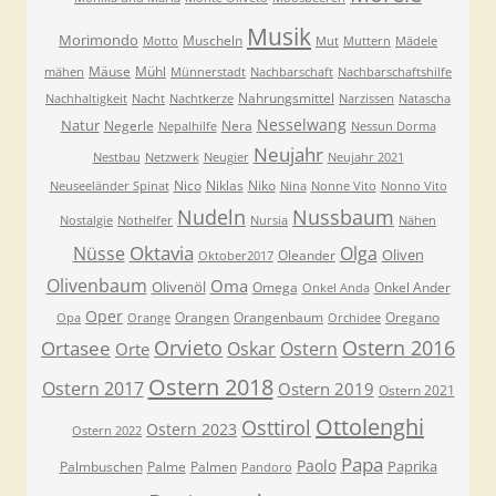
Musik
Morimondo
Muscheln
Motto
Mut
Muttern
Mädele
Mäuse
Mühl
mähen
Münnerstadt
Nachbarschaft
Nachbarschaftshilfe
Nahrungsmittel
Nachhaltigkeit
Nacht
Nachtkerze
Narzissen
Natascha
Nesselwang
Natur
Negerle
Nera
Nepalhilfe
Nessun Dorma
Neujahr
Nestbau
Netzwerk
Neugier
Neujahr 2021
Nico
Niklas
Niko
Neuseeländer Spinat
Nina
Nonne Vito
Nonno Vito
Nudeln
Nussbaum
Nostalgie
Nothelfer
Nursia
Nähen
Oktavia
Nüsse
Olga
Oliven
Oleander
Oktober2017
Olivenbaum
Oma
Olivenöl
Omega
Onkel Ander
Onkel Anda
Oper
Orangen
Orangenbaum
Oregano
Opa
Orange
Orchidee
Orvieto
Ostern 2016
Ortasee
Oskar
Ostern
Orte
Ostern 2018
Ostern 2017
Ostern 2019
Ostern 2021
Ottolenghi
Osttirol
Ostern 2023
Ostern 2022
Papa
Paolo
Paprika
Palmbuschen
Palme
Palmen
Pandoro