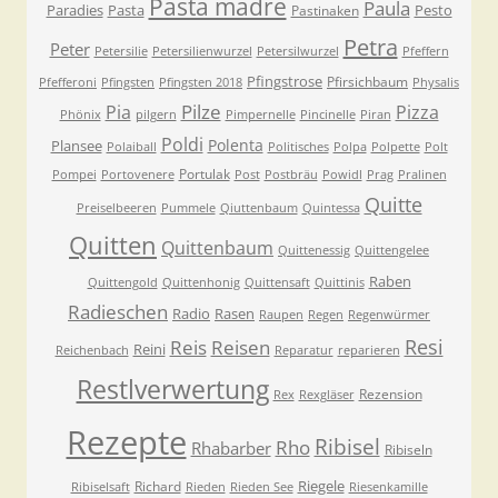
Pasta madre
Paula
Paradies
Pasta
Pesto
Pastinaken
Petra
Peter
Petersilie
Petersilienwurzel
Petersilwurzel
Pfeffern
Pfingstrose
Pfirsichbaum
Pfefferoni
Pfingsten
Pfingsten 2018
Physalis
Pilze
Pia
Pizza
Phönix
pilgern
Pimpernelle
Pincinelle
Piran
Poldi
Polenta
Plansee
Polaiball
Politisches
Polpa
Polpette
Polt
Portulak
Pompei
Portovenere
Post
Postbräu
Powidl
Prag
Pralinen
Quitte
Preiselbeeren
Pummele
Qiuttenbaum
Quintessa
Quitten
Quittenbaum
Quittenessig
Quittengelee
Raben
Quittengold
Quittenhonig
Quittensaft
Quittinis
Radieschen
Radio
Rasen
Raupen
Regen
Regenwürmer
Resi
Reis
Reisen
Reini
Reichenbach
Reparatur
reparieren
Restlverwertung
Rezension
Rex
Rexgläser
Rezepte
Ribisel
Rho
Rhabarber
Ribiseln
Riegele
Richard
Ribiselsaft
Rieden
Rieden See
Riesenkamille