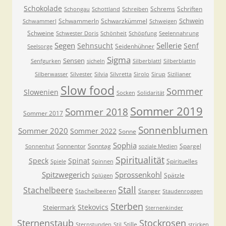
Schokolade
Schrems
Schriften
Schongau
Schottland
Schreiben
Schwein
Schwammerln
Schwarzkümmel
Schwammerl
Schweigen
Schweine
Schwester Doris
Schönheit
Schöpfung
Seelennahrung
Segen
Sellerie
Sehnsucht
Senf
Seidenhühner
Seelsorge
Sigma
Sensen
Senfgurken
sicheln
Silberblattl
Silberblattln
Silberwasser
Silvester
Silvia
Silvretta
Sirolo
Sirup
Sizilianer
Slow food
Sommer
Slowenien
Socken
Solidarität
Sommer 2019
Sommer 2018
Sommer 2017
Sonnenblumen
Sommer 2020
Sommer 2022
Sonne
Sophia
Sonnentor
Sonntag
Spargel
Sonnenhut
soziale Medien
Spiritualität
Speck
Spinat
Spirituelles
Spiele
Spinnen
Spitzwegerich
Sprossenkohl
Spätzle
Splügen
Stall
Stachelbeere
Stachelbeeren
Stanger
Staudenroggen
Sterben
Stekovics
Steiermark
Sternenkinder
Sternenstaub
Stockrosen
Stille
Sternstunden
Stil
stricken