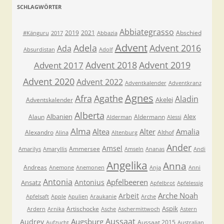
SCHLAGWÖRTER
Abbiategrasso
2019
2021
Abschied
#Känguru
2017
Abbazia
Advent
Adela
Advent 2016
Ada
Absurdistan
Adolf
Advent 2018
Advent 2019
Advent 2017
Advent 2020
Advent 2022
Adventkalender
Adventkranz
Agnes
Afra
Agathe
Aladin
Akelei
Adventskalender
Alberta
Albanien
Alex
Alaun
Aldermann
Alderman
Alessi
Alma
Altea
Alter
Amalia
Alexandro
Althof
Alina
Altenburg
Ander
Amsel
Ammersee
Amarilys
Amaryllis
Amseln
Ananas
Andi
Angelika
Anna
Andreas
Anemone
Anemonen
Anja
Anni
Antonia
Apfelbeeren
Antonius
Ansatz
Apfelbrot
Apfelessig
Arche Noah
Arbeit
Apfelsaft
Apple
Apulien
Araukanie
Arche
Aspik
Artischocke
Ardern
Arnika
Asche
Aschermittwoch
Astern
Aussaat
Augsburg
Audrey
Aussaat 2015
Aufzucht
Australian