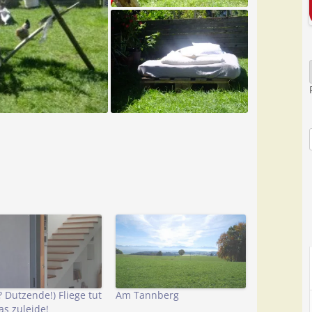
? Dutzende!) Fliege tut
Am Tannberg
as zuleide!