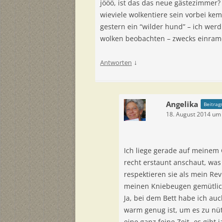
jööö, ist das das neue gästezimmer?
wieviele wolkentiere sein vorbei k
gestern ein “wilder hund” – ich werd
wolken beobachten – zwecks einram
↓
Antworten
Angelika
Beitrag
18. August 2014 um
Ich liege gerade auf meinem 
recht erstaunt anschaut, was
respektieren sie als mein Rev
meinen Kniebeugen gemütlich
Ja, bei dem Bett habe ich a
warm genug ist, um es zu nütz
eine ganz feine Zeit- es gi