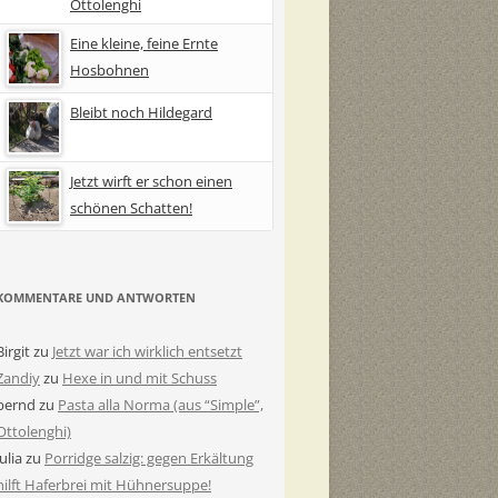
Ottolenghi
Eine kleine, feine Ernte
Hosbohnen
Bleibt noch Hildegard
Jetzt wirft er schon einen
schönen Schatten!
KOMMENTARE UND ANTWORTEN
Birgit
zu
Jetzt war ich wirklich entsetzt
Zandiy
zu
Hexe in und mit Schuss
bernd
zu
Pasta alla Norma (aus “Simple”,
Ottolenghi)
Julia
zu
Porridge salzig: gegen Erkältung
hilft Haferbrei mit Hühnersuppe!