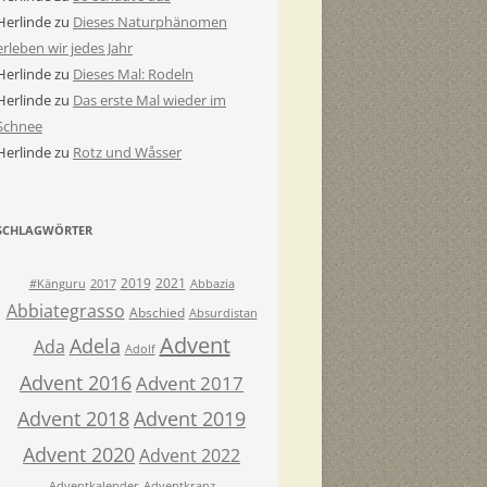
Herlinde
zu
Dieses Naturphänomen
erleben wir jedes Jahr
Herlinde
zu
Dieses Mal: Rodeln
Herlinde
zu
Das erste Mal wieder im
Schnee
Herlinde
zu
Rotz und Wåsser
SCHLAGWÖRTER
2019
2021
#Känguru
2017
Abbazia
Abbiategrasso
Abschied
Absurdistan
Advent
Adela
Ada
Adolf
Advent 2016
Advent 2017
Advent 2018
Advent 2019
Advent 2020
Advent 2022
Adventkalender
Adventkranz