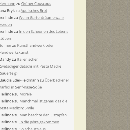
Hermann
zu
Grüner Couscous
Jana Bryk
zu
Apulisches Brot
herlinde
zu
Wenn Gartenträume wahr
werden
herlinde
zu
In den Scheunen des Lebens
stöbern
Bulmer
zu
Kunsthandwerk oder
Handwerkskunst
Mandy
zu
Italienischer
Zwetschgendatschi mit Pasta Madre
(Sauerteig)
Claudia Eder-Feldmann
zu
Überbackener
Karfiol in Senf-Käse-Soße
Herlinde
zu
Morele
Herlinde
zu
Manchmal ist genau das die
beste Medizin: Smile
Herlinde
zu
Man beachte den Eiszapfen
Herlinde
zu
In die Jahre gekommen
Herlinde
zu
So schaut’s aus