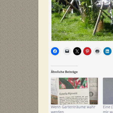
Ähnliche Beiträge
Wenn Gartenträume wahr
Eine (
werden
mir w