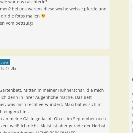
 wie war das raschterle?
emmen? bei uns warens diese woche weisse pferde und
 dir die fotos mailen
en vom bettzuig!
sautor
 16:47 Uhr
Gartenbett. Mitten in meiner Hühnerschar, die mich
 ich denn in ihrer Augenhöhe mache. Das Bett
ier, was mich recht verwundert. Maxi hat es sich in
 eingerichtet.
uch an meine Gäste gedacht. Ob es im September noch
en, weiß ich nicht. Meist ist aber gerade der Herbst
bt ja den berühmten ALTWEIBERSOMMER.