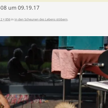
-08 um 09.19.17
2 × 856
in
In den Scheunen des Lebens stöbern
.