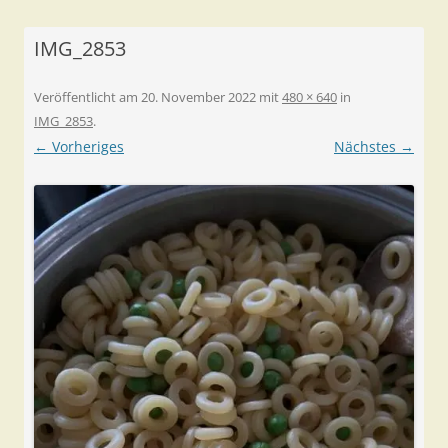
IMG_2853
Veröffentlicht am
20. November 2022
mit
480 × 640
in
IMG_2853
.
← Vorheriges
Nächstes →