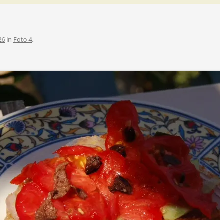
26
in
Foto 4
.