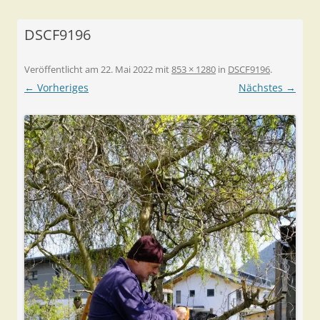
DSCF9196
Veröffentlicht am
22. Mai 2022
mit
853 × 1280
in
DSCF9196
.
← Vorheriges
Nächstes →